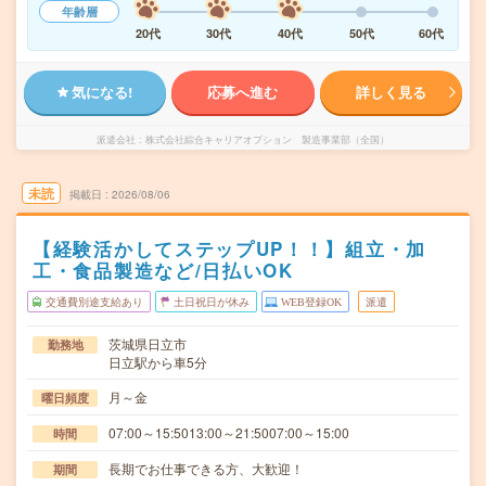
年齢層
20代
30代
40代
50代
60代
気になる!
応募へ進む
詳しく見る
派遣会社
株式会社綜合キャリアオプション 製造事業部（全国）
未読
掲載日
2026/08/06
【経験活かしてステップUP！！】組立・加
工・食品製造など/日払いOK
交通費別途支給あり
土日祝日が休み
WEB登録OK
派遣
茨城県日立市
勤務地
日立駅から車5分
月～金
曜日頻度
07:00～15:5013:00～21:5007:00～15:00
時間
長期でお仕事できる方、大歓迎！
期間