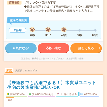
ブランクOK / 英語力不要
応募資格
◆経験者歓迎！〇まずは事前登録だけでもOK！履歴書不要
で気軽にオンライン登録★氏名・職種などを入力す…
職場の雰囲気
年齢層
20代
30代
40代
50代
60代
気になる!
応募へ進む
詳しく見る
派遣会社
株式会社綜合キャリアオプション 製造事業部（全国）
未読
掲載日
2026/08/06
【未経験でも活躍できる！】木質系ユニット
住宅の製造業務/日払いOK
職種未経験OK
交通費別途支給あり
土日祝日が休み
WEB登録OK
派遣