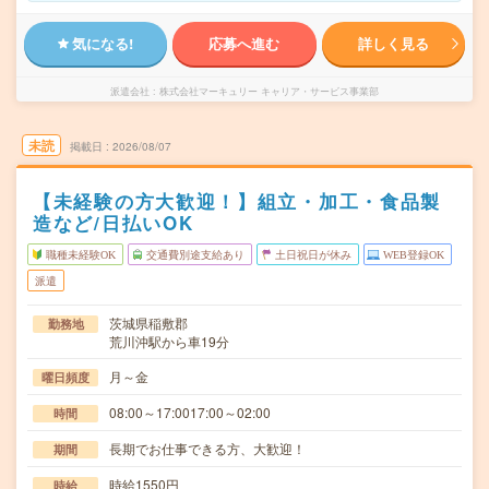
気になる!
応募へ進む
詳しく見る
派遣会社
株式会社マーキュリー キャリア・サービス事業部
未読
掲載日
2026/08/07
【未経験の方大歓迎！】組立・加工・食品製
造など/日払いOK
職種未経験OK
交通費別途支給あり
土日祝日が休み
WEB登録OK
派遣
茨城県稲敷郡
勤務地
荒川沖駅から車19分
月～金
曜日頻度
08:00～17:0017:00～02:00
時間
長期でお仕事できる方、大歓迎！
期間
時給1550円
時給