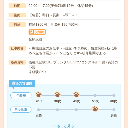
09:00～17:00(実働7時間15分 休憩45分)
時間
【急募】即日～長期 ※即日～！
期間
時給1350円 月収例 195,750円
時給
交通費
全額支給
＜機械組立のお仕事＞○組立○ネジ締め、角度調整※ねじ締
仕事内容
め＆立ち作業がメインとなります※研修期間がある…
職種未経験OK / ブランクOK / パソコンスキル不要 / 英語力
応募資格
不要
未経験OK！
職場の雰囲気
年齢層
20代
30代
40代
50代
60代
男女比率
女性
男性
もっと見る