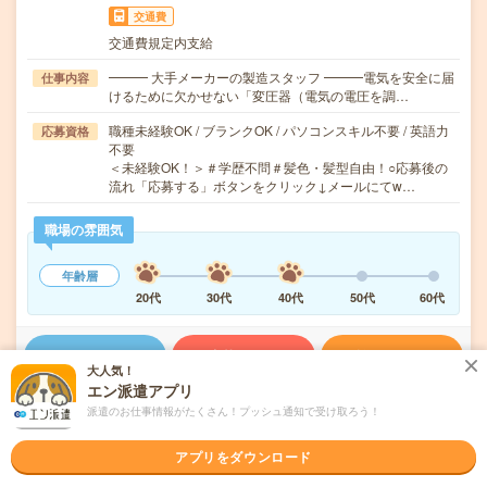
交通費
交通費規定内支給
━━━ 大手メーカーの製造スタッフ ━━━電気を安全に届
仕事内容
けるために欠かせない「変圧器（電気の電圧を調…
職種未経験OK / ブランクOK / パソコンスキル不要 / 英語力
応募資格
不要
＜未経験OK！＞＃学歴不問＃髪色・髪型自由！○応募後の
流れ「応募する」ボタンをクリック↓メールにてw…
職場の雰囲気
年齢層
20代
30代
40代
50代
60代
気になる!
応募へ進む
詳しく見る
大人気！
エン派遣アプリ
派遣会社
株式会社ウィルオブ・ワーク FO事業部
派遣のお仕事情報がたくさん！プッシュ通知で受け取ろう！
アプリをダウンロード
未読
掲載日
2026/08/06