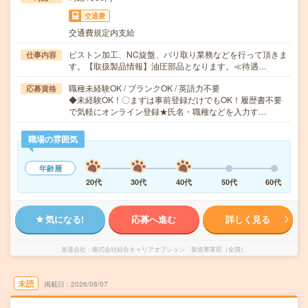
交通費
交通費規定内支給
ピストン加工、NC旋盤、バリ取り業務などを行って頂きま
仕事内容
す。【取扱製品情報】油圧部品となります。≪待遇…
職種未経験OK / ブランクOK / 英語力不要
応募資格
◆未経験OK！〇まずは事前登録だけでもOK！履歴書不要
で気軽にオンライン登録★氏名・職種などを入力す…
職場の雰囲気
年齢層
20代
30代
40代
50代
60代
気になる!
応募へ進む
詳しく見る
派遣会社
株式会社綜合キャリアオプション 製造事業部（全国）
未読
掲載日
2026/08/07