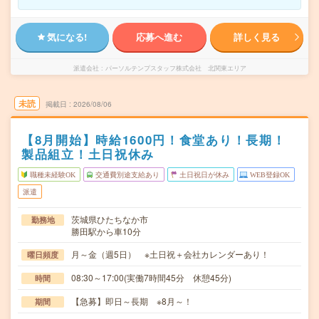
気になる!
応募へ進む
詳しく見る
派遣会社
パーソルテンプスタッフ株式会社 北関東エリア
未読
掲載日
2026/08/06
【8月開始】時給1600円！食堂あり！長期！
製品組立！土日祝休み
職種未経験OK
交通費別途支給あり
土日祝日が休み
WEB登録OK
派遣
茨城県ひたちなか市
勤務地
勝田駅から車10分
月～金（週5日） ※土日祝＋会社カレンダーあり！
曜日頻度
08:30～17:00(実働7時間45分 休憩45分)
時間
【急募】即日～長期 ※8月～！
期間