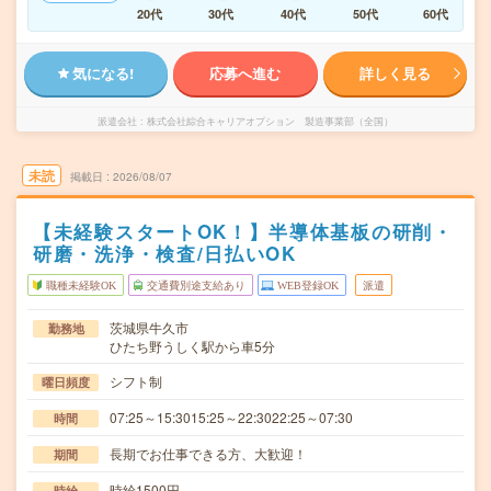
20代
30代
40代
50代
60代
気になる!
応募へ進む
詳しく見る
派遣会社
株式会社綜合キャリアオプション 製造事業部（全国）
未読
掲載日
2026/08/07
【未経験スタートOK！】半導体基板の研削・
研磨・洗浄・検査/日払いOK
職種未経験OK
交通費別途支給あり
WEB登録OK
派遣
茨城県牛久市
勤務地
ひたち野うしく駅から車5分
シフト制
曜日頻度
07:25～15:3015:25～22:3022:25～07:30
時間
長期でお仕事できる方、大歓迎！
期間
時給1500円
時給