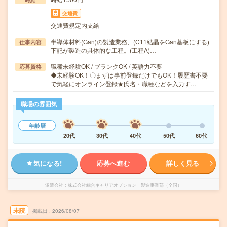
交通費
交通費規定内支給
半導体材料(Gan)の製造業務、(C11結晶をGan基板にする)
仕事内容
下記が製造の具体的な工程。(工程A)…
職種未経験OK / ブランクOK / 英語力不要
応募資格
◆未経験OK！〇まずは事前登録だけでもOK！履歴書不要
で気軽にオンライン登録★氏名・職種などを入力す…
職場の雰囲気
年齢層
20代
30代
40代
50代
60代
気になる!
応募へ進む
詳しく見る
派遣会社
株式会社綜合キャリアオプション 製造事業部（全国）
未読
掲載日
2026/08/07