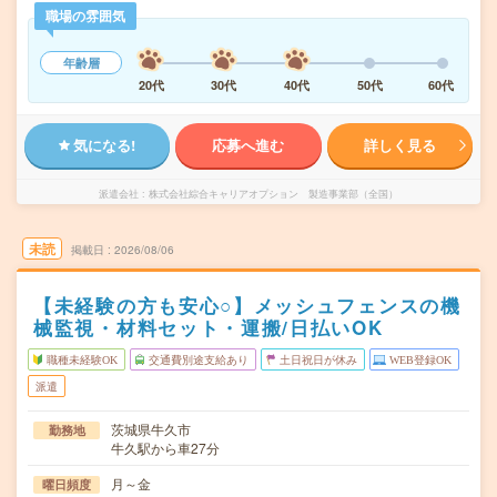
職場の雰囲気
年齢層
20代
30代
40代
50代
60代
気になる!
応募へ進む
詳しく見る
派遣会社
株式会社綜合キャリアオプション 製造事業部（全国）
未読
掲載日
2026/08/06
【未経験の方も安心○】メッシュフェンスの機
械監視・材料セット・運搬/日払いOK
職種未経験OK
交通費別途支給あり
土日祝日が休み
WEB登録OK
派遣
茨城県牛久市
勤務地
牛久駅から車27分
月～金
曜日頻度