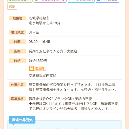
派遣
茨城県稲敷市
勤務地
竜ケ崎駅から車19分
月～金
曜日頻度
08:00～16:45
時間
長期でお仕事できる方、大歓迎！
期間
時給1650円
時給
交通費
交通費規定内支給
農業用機械の溶接作業を行って頂きます。【取扱製品情
仕事内容
報】農業用機械全般となります。≪待遇・福利厚生≫・…
職種未経験OK / ブランクOK / 英語力不要
応募資格
◆未経験OK！〇まずは事前登録だけでもOK！履歴書不要
で気軽にオンライン登録★氏名・職種などを入力す…
職場の雰囲気