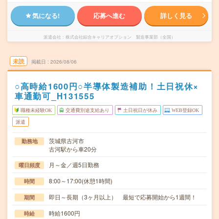
気になる!
応募へ進む
詳しく見る
派遣会社
株式会社綜合キャリアオプション 製造事業部（全国）
未読
掲載日
2026/08/06
○高時給1600円○半導体製造補助！土日祝休×
車通勤可_H131555
職種未経験OK
交通費別途支給あり
土日祝日が休み
WEB登録OK
派遣
茨城県古河市
勤務地
古河駅から車20分
月～金／週5日勤務
曜日頻度
8:00～17:00(休憩1時間)
時間
即日～長期（3ヶ月以上） 最短で応募開始から1週間！
期間
時給1600円
時給