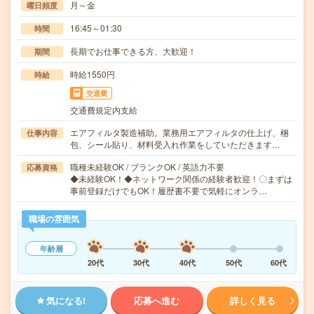
月～金
曜日頻度
16:45～01:30
時間
長期でお仕事できる方、大歓迎！
期間
時給1550円
時給
交通費
交通費規定内支給
エアフィルタ製造補助。業務用エアフィルタの仕上げ、梱
仕事内容
包、シール貼り、材料受入れ作業をしていただきます…
職種未経験OK / ブランクOK / 英語力不要
応募資格
◆未経験OK！◆ネットワーク関係の経験者歓迎！〇まずは
事前登録だけでもOK！履歴書不要で気軽にオンラ…
職場の雰囲気
年齢層
20代
30代
40代
50代
60代
気になる!
応募へ進む
詳しく見る