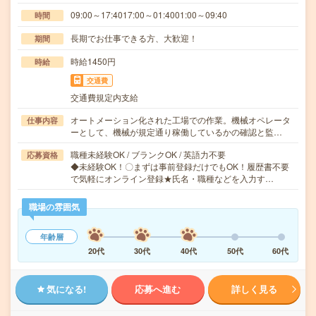
09:00～17:4017:00～01:4001:00～09:40
時間
長期でお仕事できる方、大歓迎！
期間
時給1450円
時給
交通費
交通費規定内支給
オートメーション化された工場での作業。機械オペレータ
仕事内容
ーとして、機械が規定通り稼働しているかの確認と監…
職種未経験OK / ブランクOK / 英語力不要
応募資格
◆未経験OK！〇まずは事前登録だけでもOK！履歴書不要
で気軽にオンライン登録★氏名・職種などを入力す…
職場の雰囲気
年齢層
20代
30代
40代
50代
60代
気になる!
応募へ進む
詳しく見る