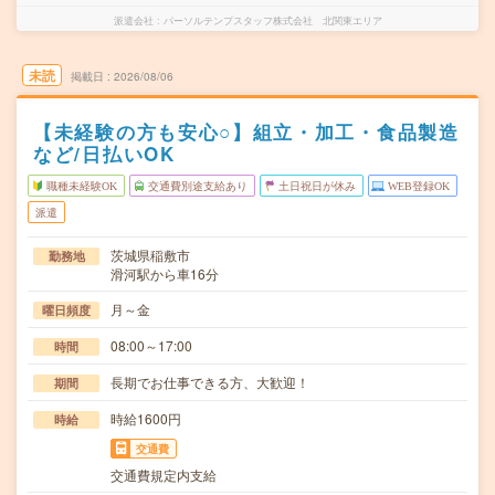
派遣会社
パーソルテンプスタッフ株式会社 北関東エリア
未読
掲載日
2026/08/06
【未経験の方も安心○】組立・加工・食品製造
など/日払いOK
職種未経験OK
交通費別途支給あり
土日祝日が休み
WEB登録OK
派遣
茨城県稲敷市
勤務地
滑河駅から車16分
月～金
曜日頻度
08:00～17:00
時間
長期でお仕事できる方、大歓迎！
期間
時給1600円
時給
交通費
交通費規定内支給