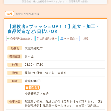
派遣会社
株式会社綜合キャリアオプション 製造事業部（全国）
未読
掲載日
2026/08/06
【経験者×ブラッシュUP！！】組立・加工・
食品製造など/日払いOK
交通費別途支給あり
土日祝日が休み
WEB登録OK
派遣
茨城県稲敷市
勤務地
月～金
曜日頻度
08:30～17:30
時間
長期でお仕事できる方、大歓迎！
期間
時給1500円
時給
交通費
交通費規定内支給
配電盤の組立、配線の組付け業務を行って頂きます。【取
仕事内容
扱製品情報】配電盤全般となります。≪待遇・福利厚…