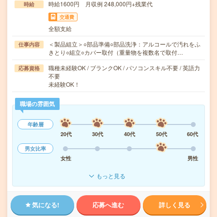
時給1600円 月収例 248,000円+残業代
時給
交通費
全額支給
＜製品組立＞○部品準備○部品洗浄：アルコールで汚れをふ
仕事内容
きとり○組立○カバー取付（重量物を複数名で取付…
職種未経験OK / ブランクOK / パソコンスキル不要 / 英語力
応募資格
不要
未経験OK！
職場の雰囲気
年齢層
20代
30代
40代
50代
60代
男女比率
女性
男性
もっと見る
気になる!
応募へ進む
詳しく見る