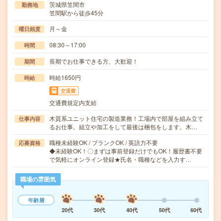
茨城県笠間市
勤務地
笠間駅から徒歩45分
月～金
曜日頻度
08:30～17:00
時間
長期でお仕事できる方、大歓迎！
期間
時給1650円
時給
交通費
交通費規定内支給
木質系ユニット住宅の製造業務！工場内で部屋を組み立て
仕事内容
るお仕事。組立や加工をして最後は梱包をします。木…
職種未経験OK / ブランクOK / 英語力不要
応募資格
◆未経験OK！〇まずは事前登録だけでもOK！履歴書不要
で気軽にオンライン登録★氏名・職種などを入力す…
職場の雰囲気
年齢層
20代
30代
40代
50代
60代