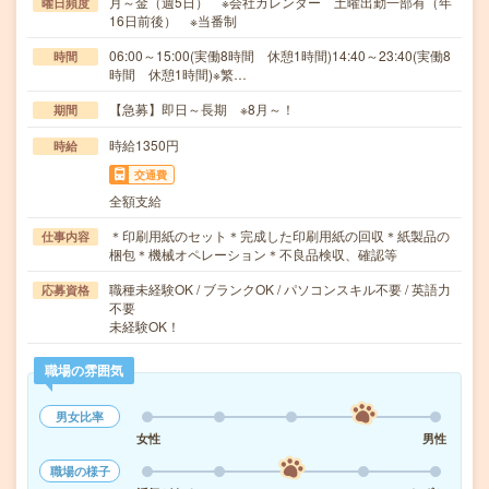
月～金（週5日） ※会社カレンダー 土曜出勤一部有（年
曜日頻度
16日前後） ※当番制
06:00～15:00(実働8時間 休憩1時間)14:40～23:40(実働8
時間
時間 休憩1時間)※繁…
【急募】即日～長期 ※8月～！
期間
時給1350円
時給
交通費
全額支給
＊印刷用紙のセット＊完成した印刷用紙の回収＊紙製品の
仕事内容
梱包＊機械オペレーション＊不良品検収、確認等
職種未経験OK / ブランクOK / パソコンスキル不要 / 英語力
応募資格
不要
未経験OK！
職場の雰囲気
男女比率
女性
男性
職場の様子