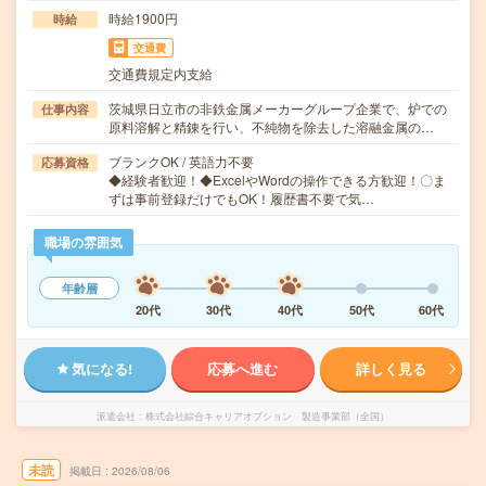
時給1900円
時給
交通費
交通費規定内支給
茨城県日立市の非鉄金属メーカーグループ企業で、炉での
仕事内容
原料溶解と精錬を行い、不純物を除去した溶融金属の…
ブランクOK / 英語力不要
応募資格
◆経験者歓迎！◆ExcelやWordの操作できる方歓迎！〇ま
ずは事前登録だけでもOK！履歴書不要で気…
職場の雰囲気
年齢層
20代
30代
40代
50代
60代
気になる!
応募へ進む
詳しく見る
派遣会社
株式会社綜合キャリアオプション 製造事業部（全国）
未読
掲載日
2026/08/06