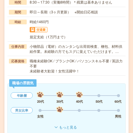
8:30～17:30（実働8時間）＊残業は基本ありません
時間
即日～長期（3ヶ月更新） ※開始日応相談
期間
時給1460円
時給
交通費
規定支給（1万円まで）
小物部品（電材）のカンタンな出荷前検査、梱包、材料供
仕事内容
給作業。未経験の方でもスグに覚えていただけます。…
職種未経験OK / ブランクOK / パソコンスキル不要 / 英語力
応募資格
不要
未経験者大歓迎！女性活躍中！
職場の雰囲気
年齢層
20代
30代
40代
50代
60代
男女比率
女性
男性
もっと見る