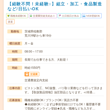
【経験不問！未経験○】組立・加工・食品製造
など/日払いOK
職種未経験OK
交通費別途支給あり
土日祝日が休み
WEB登録OK
派遣
茨城県稲敷郡
勤務地
荒川沖駅から車19分
月～金
曜日頻度
08:00～17:00
時間
長期でお仕事できる方、大歓迎！
期間
時給1550円
時給
交通費
交通費規定内支給
ピストン加工、NC旋盤、バリ取り業務などを行って頂きま
仕事内容
す。【取扱製品情報】油圧部品となります。≪待遇…
職種未経験OK / ブランクOK / 英語力不要
応募資格
◆未経験OK！〇まずは事前登録だけでもOK！履歴書不要
で気軽にオンライン登録★氏名・職種などを入力す…