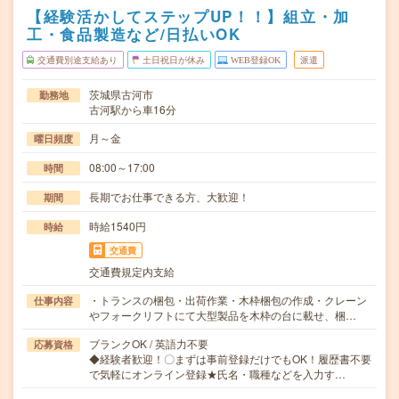
【経験活かしてステップUP！！】組立・加
工・食品製造など/日払いOK
交通費別途支給あり
土日祝日が休み
WEB登録OK
派遣
茨城県古河市
勤務地
古河駅から車16分
月～金
曜日頻度
08:00～17:00
時間
長期でお仕事できる方、大歓迎！
期間
時給1540円
時給
交通費
交通費規定内支給
・トランスの梱包・出荷作業・木枠梱包の作成・クレーン
仕事内容
やフォークリフトにて大型製品を木枠の台に載せ、梱…
ブランクOK / 英語力不要
応募資格
◆経験者歓迎！〇まずは事前登録だけでもOK！履歴書不要
で気軽にオンライン登録★氏名・職種などを入力す…