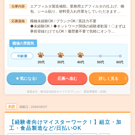
エアフィルタ製造補助。業務用エアフィルタの仕上げ、梱
仕事内容
包、シール貼り、材料受入れ作業をしていただきます…
職種未経験OK / ブランクOK / 英語力不要
応募資格
◆未経験OK！◆ネットワーク関係の経験者歓迎！〇まずは
事前登録だけでもOK！履歴書不要で気軽にオンラ…
職場の雰囲気
年齢層
20代
30代
40代
50代
60代
気になる!
応募へ進む
詳しく見る
派遣会社
株式会社綜合キャリアオプション 製造事業部（全国）
未読
掲載日
2026/08/07
【経験者向けマイスターワーク！】組立・加
工・食品製造など/日払いOK