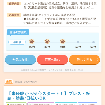
コンクリート製品の型枠組立、解体、清掃、他付随する業
仕事内容
務【取扱製品情報】道路や建物など使用されるコンク…
職種未経験OK / ブランクOK / 英語力不要
応募資格
◆未経験OK！〇まずは事前登録だけでもOK！履歴書不要
で気軽にオンライン登録★氏名・職種などを入力す…
職場の雰囲気
年齢層
20代
30代
40代
50代
60代
気になる!
応募へ進む
詳しく見る
派遣会社
株式会社綜合キャリアオプション 製造事業部（全国）
未読
掲載日
2026/08/06
【未経験から安心スタート！】プレス・板
金・塗装/日払いOK
職種未経験OK
交通費別途支給あり
土日祝日が休み
WEB登録OK