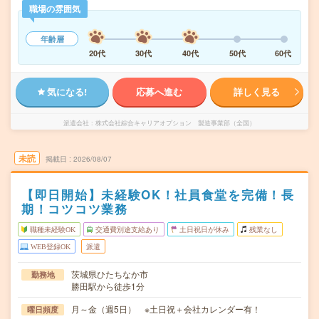
職場の雰囲気
年齢層
20代
30代
40代
50代
60代
気になる!
応募へ進む
詳しく見る
派遣会社
株式会社綜合キャリアオプション 製造事業部（全国）
未読
掲載日
2026/08/07
【即日開始】未経験OK！社員食堂を完備！長
期！コツコツ業務
職種未経験OK
交通費別途支給あり
土日祝日が休み
残業なし
WEB登録OK
派遣
茨城県ひたちなか市
勤務地
勝田駅から徒歩1分
月～金（週5日） ※土日祝＋会社カレンダー有！
曜日頻度