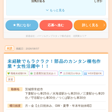
活気がある
しずか
もっと見る
気になる!
応募へ進む
詳しく見る
派遣会社
パーソルテンプスタッフ株式会社 北関東エリア
未読
掲載日
2026/08/07
未経験でもラクラク！部品のカンタン梱包作
業＊女性活躍中！！
職種未経験OK
交通費別途支給あり
土日祝日が休み
WEB登録OK
派遣
茨城県常総市
勤務地
下妻駅から車25分／水海道駅から車20分／三妻駅から車20
分／守谷駅から車30分／つくば駅から車30分
月～金【土日祝休み、GW・夏季・年末年始休暇】
曜日頻度