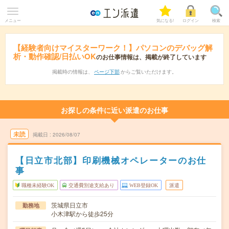
メニュー
気になる!
ログイン
検索
【経験者向けマイスターワーク！】パソコンのデバッグ解
析・動作確認/日払いOK
のお仕事情報は、掲載が終了しています
掲載時の情報は、
ページ下部
からご覧いただけます。
お探しの条件に近い派遣のお仕事
未読
掲載日
2026/08/07
【日立市北部】印刷機械オペレーターのお仕
事
職種未経験OK
交通費別途支給あり
WEB登録OK
派遣
茨城県日立市
勤務地
小木津駅から徒歩25分