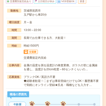
交通費別途支給あり
土日祝日が休み
WEB登録OK
派遣
茨城県筑西市
勤務地
玉戸駅から車20分
月～金
曜日頻度
13:00～22:00
時間
長期でお仕事できる方、大歓迎！
期間
時給1500円
時給
交通費
交通費規定内支給
金属の温度を測る温度計の検査業務。ガラスの管に金属線
仕事内容
を通し、温度計を20cm程度～60センチくらいの…
ブランクOK / 英語力不要
応募資格
◆経験者歓迎！〇まずは事前登録だけでもOK！履歴書不要
で気軽にオンライン登録★氏名・職種などを入力す…
職場の雰囲気
年齢層