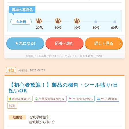
職場の雰囲気
年齢層
20代
30代
40代
50代
60代
気になる!
応募へ進む
詳しく見る
派遣会社
株式会社綜合キャリアオプション 製造事業部（全国）
未読
掲載日
2026/08/07
【初心者歓迎！】製品の梱包・シール貼り/日
払いOK
職種未経験OK
交通費別途支給あり
土日祝日が休み
WEB登録OK
派遣
茨城県結城市
勤務地
結城駅から車8分