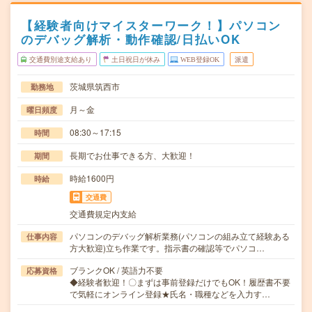
【経験者向けマイスターワーク！】パソコン
のデバッグ解析・動作確認/日払いOK
交通費別途支給あり
土日祝日が休み
WEB登録OK
派遣
茨城県筑西市
勤務地
月～金
曜日頻度
08:30～17:15
時間
長期でお仕事できる方、大歓迎！
期間
時給1600円
時給
交通費
交通費規定内支給
パソコンのデバッグ解析業務(パソコンの組み立て経験ある
仕事内容
方大歓迎)立ち作業です。指示書の確認等でパソコ…
ブランクOK / 英語力不要
応募資格
◆経験者歓迎！〇まずは事前登録だけでもOK！履歴書不要
で気軽にオンライン登録★氏名・職種などを入力す…