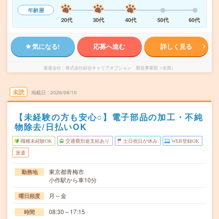
年齢層
20代
30代
40代
50代
60代
気になる!
応募へ進む
詳しく見る
派遣会社
株式会社綜合キャリアオプション 製造事業部（全国）
未読
掲載日
2026/08/10
【未経験の方も安心○】電子部品の加工・不純
物除去/日払いOK
職種未経験OK
交通費別途支給あり
土日祝日が休み
WEB登録OK
派遣
東京都青梅市
勤務地
小作駅から車10分
月～金
曜日頻度
08:30～17:15
時間