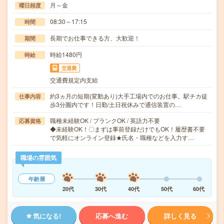
月～金
曜日頻度
08:30～17:15
時間
長期でお仕事できる方、大歓迎！
期間
時給1480円
時給
交通費
交通費規定内支給
約3ヵ月の短期(変動あり)大手工場内でのお仕事。駅チカ徒
仕事内容
歩3分圏内です！日勤/土日祝休みで通信装置の…
職種未経験OK / ブランクOK / 英語力不要
応募資格
◆未経験OK！〇まずは事前登録だけでもOK！履歴書不要
で気軽にオンライン登録★氏名・職種などを入力す…
職場の雰囲気
年齢層
20代
30代
40代
50代
60代
気になる!
応募へ進む
詳しく見る