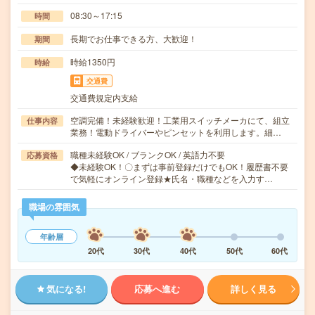
08:30～17:15
時間
長期でお仕事できる方、大歓迎！
期間
時給1350円
時給
交通費
交通費規定内支給
空調完備！未経験歓迎！工業用スイッチメーカにて、組立
仕事内容
業務！電動ドライバーやピンセットを利用します。細…
職種未経験OK / ブランクOK / 英語力不要
応募資格
◆未経験OK！〇まずは事前登録だけでもOK！履歴書不要
で気軽にオンライン登録★氏名・職種などを入力す…
職場の雰囲気
年齢層
20代
30代
40代
50代
60代
気になる!
応募へ進む
詳しく見る