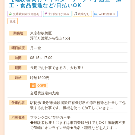
工・食品製造など/日払いOK
交通費別途支給あり
土日祝日が休み
残業なし
WEB登録OK
派遣
東京都板橋区
勤務地
浮間舟渡駅から徒歩15分
月～金
曜日頻度
08:15～17:00
時間
長期でお仕事できる方、大歓迎！
期間
時給1500円
時給
交通費
交通費規定内支給
駅徒歩15分/未経験者歓迎有機顔料の原料粉砕と計量して包
仕事内容
装するお仕事です。機械を使って加工していきま…
ブランクOK / 英語力不要
応募資格
◆経験者歓迎！〇まずは事前登録だけでもOK！履歴書不要
で気軽にオンライン登録★氏名・職種などを入力す…