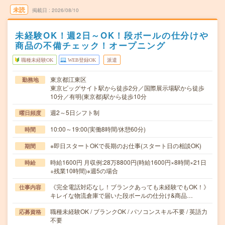
未読
掲載日
2026/08/10
未経験OK！週2日～OK！段ボールの仕分けや
商品の不備チェック！オープニング
職種未経験OK
WEB登録OK
派遣
東京都江東区
勤務地
東京ビッグサイト駅から徒歩2分／国際展示場駅から徒歩
10分／有明(東京都)駅から徒歩10分
週2～5日シフト制
曜日頻度
10:00～19:00(実働8時間/休憩60分)
時間
※即日スタートOKで長期のお仕事(スタート日の相談OK)
期間
時給1600円 月収例:28万8800円(時給1600円×8時間×21日
時給
+残業10時間)※週5の場合
《完全電話対応なし！ブランクあっても未経験でもOK！》
仕事内容
キレイな物流倉庫で届いた段ボールの仕分け&商品…
職種未経験OK / ブランクOK / パソコンスキル不要 / 英語力
応募資格
不要