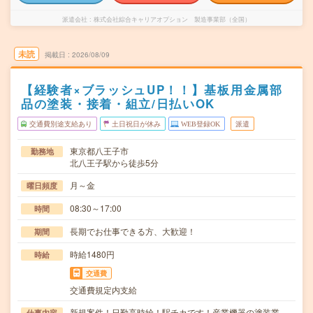
派遣会社
株式会社綜合キャリアオプション 製造事業部（全国）
未読
掲載日
2026/08/09
【経験者×ブラッシュUP！！】基板用金属部
品の塗装・接着・組立/日払いOK
交通費別途支給あり
土日祝日が休み
WEB登録OK
派遣
東京都八王子市
勤務地
北八王子駅から徒歩5分
月～金
曜日頻度
08:30～17:00
時間
長期でお仕事できる方、大歓迎！
期間
時給1480円
時給
交通費
交通費規定内支給
新規案件！日勤高時給！駅チカです！産業機器の塗装業
仕事内容