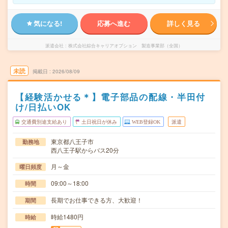
気になる!
応募へ進む
詳しく見る
派遣会社
株式会社綜合キャリアオプション 製造事業部（全国）
未読
掲載日
2026/08/09
【経験活かせる＊】電子部品の配線・半田付
け/日払いOK
交通費別途支給あり
土日祝日が休み
WEB登録OK
派遣
東京都八王子市
勤務地
西八王子駅からバス20分
月～金
曜日頻度
09:00～18:00
時間
長期でお仕事できる方、大歓迎！
期間
時給1480円
時給