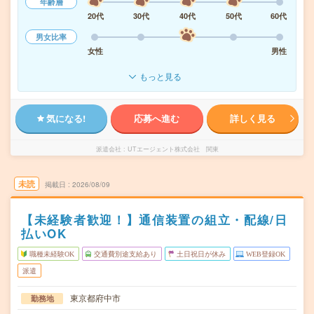
年齢層
20代
30代
40代
50代
60代
男女比率
女性
男性
もっと見る
気になる!
応募へ進む
詳しく見る
派遣会社
UTエージェント株式会社 関東
未読
掲載日
2026/08/09
【未経験者歓迎！】通信装置の組立・配線/日
払いOK
職種未経験OK
交通費別途支給あり
土日祝日が休み
WEB登録OK
派遣
東京都府中市
勤務地