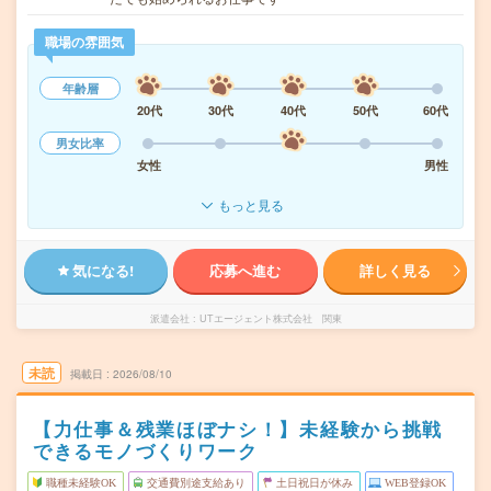
職場の雰囲気
年齢層
20代
30代
40代
50代
60代
男女比率
女性
男性
もっと見る
気になる!
応募へ進む
詳しく見る
派遣会社
UTエージェント株式会社 関東
未読
掲載日
2026/08/10
【力仕事＆残業ほぼナシ！】未経験から挑戦
できるモノづくりワーク
職種未経験OK
交通費別途支給あり
土日祝日が休み
WEB登録OK