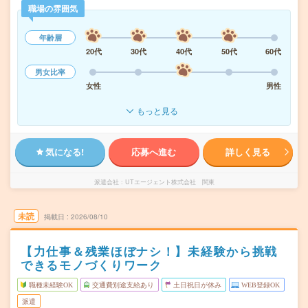
職場の雰囲気
年齢層
20代
30代
40代
50代
60代
男女比率
女性
男性
もっと見る
気になる!
応募へ進む
詳しく見る
派遣会社
UTエージェント株式会社 関東
未読
掲載日
2026/08/10
【力仕事＆残業ほぼナシ！】未経験から挑戦
できるモノづくりワーク
職種未経験OK
交通費別途支給あり
土日祝日が休み
WEB登録OK
派遣