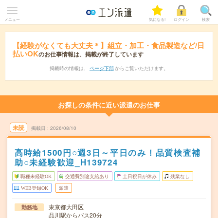
メニュー
気になる!
ログイン
検索
【経験がなくても大丈夫＊】組立・加工・食品製造など/日
払いOK
のお仕事情報は、掲載が終了しています
掲載時の情報は、
ページ下部
からご覧いただけます。
お探しの条件に近い派遣のお仕事
未読
掲載日
2026/08/10
高時給1500円○週3日～平日のみ！品質検査補
助○未経験歓迎_H139724
職種未経験OK
交通費別途支給あり
土日祝日が休み
残業なし
WEB登録OK
派遣
東京都大田区
勤務地
品川駅からバス20分