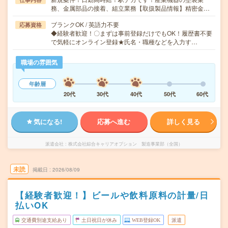
務、金属部品の接着、組立業務【取扱製品情報】精密金…
ブランクOK / 英語力不要
応募資格
◆経験者歓迎！〇まずは事前登録だけでもOK！履歴書不要
で気軽にオンライン登録★氏名・職種などを入力す…
職場の雰囲気
年齢層
20代
30代
40代
50代
60代
気になる!
応募へ進む
詳しく見る
派遣会社
株式会社綜合キャリアオプション 製造事業部（全国）
未読
掲載日
2026/08/09
【経験者歓迎！】ビールや飲料原料の計量/日
払いOK
交通費別途支給あり
土日祝日が休み
WEB登録OK
派遣