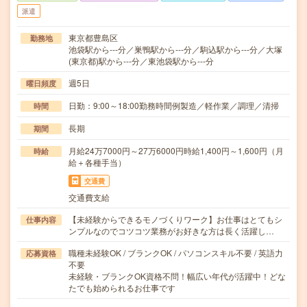
派遣
東京都豊島区
勤務地
池袋駅から---分／巣鴨駅から---分／駒込駅から---分／大塚
(東京都)駅から---分／東池袋駅から---分
週5日
曜日頻度
日勤：9:00～18:00勤務時間例製造／軽作業／調理／清掃
時間
長期
期間
月給24万7000円～27万6000円時給1,400円～1,600円（月
時給
給＋各種手当）
交通費
交通費支給
【未経験からできるモノづくりワーク】お仕事はとてもシ
仕事内容
ンプルなのでコツコツ業務がお好きな方は長く活躍し…
職種未経験OK / ブランクOK / パソコンスキル不要 / 英語力
応募資格
不要
未経験・ブランクOK資格不問！幅広い年代が活躍中！どな
たでも始められるお仕事です