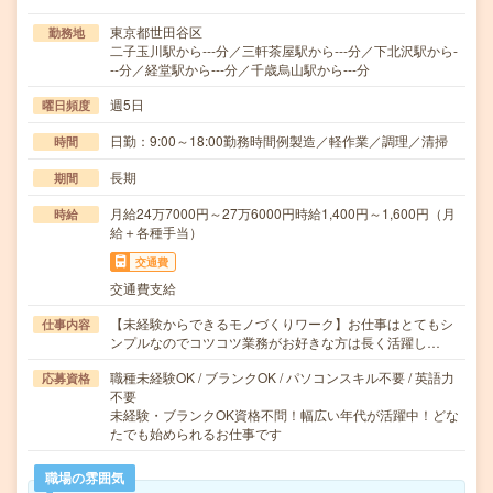
東京都世田谷区
勤務地
二子玉川駅から---分／三軒茶屋駅から---分／下北沢駅から-
--分／経堂駅から---分／千歳烏山駅から---分
週5日
曜日頻度
日勤：9:00～18:00勤務時間例製造／軽作業／調理／清掃
時間
長期
期間
月給24万7000円～27万6000円時給1,400円～1,600円（月
時給
給＋各種手当）
交通費
交通費支給
【未経験からできるモノづくりワーク】お仕事はとてもシ
仕事内容
ンプルなのでコツコツ業務がお好きな方は長く活躍し…
職種未経験OK / ブランクOK / パソコンスキル不要 / 英語力
応募資格
不要
未経験・ブランクOK資格不問！幅広い年代が活躍中！どな
たでも始められるお仕事です
職場の雰囲気