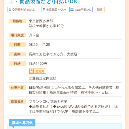
工・食品製造など/日払いOK
交通費別途支給あり
土日祝日が休み
WEB登録OK
派遣
東京都西多摩郡
勤務地
箱根ケ崎駅から車10分
月～金
曜日頻度
08:15～17:20
時間
長期でお仕事できる方、大歓迎！
期間
時給1450円
時給
交通費
交通費規定内支給
日勤/輸送機器につかわれる金属加工、その他付随作業【取
仕事内容
扱製品情報】商用車部品≪待遇・福利厚生≫・日払…
ブランクOK / 英語力不要
応募資格
◆経験者歓迎！◆ExcelやWordの操作できる方歓迎！〇ま
ずは事前登録だけでもOK！履歴書不要で気…
職場の雰囲気