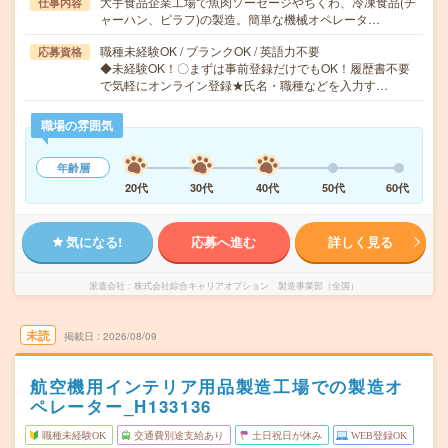
大手食品企業工場で魚肉ソーセージやちくわ、冷凍食品(チ
仕事内容
ャーハン、ピラフ)の製造。簡単な機械オペレータ…
職種未経験OK / ブランクOK / 英語力不要
応募資格
◆未経験OK！〇まずは事前登録だけでもOK！履歴書不要
で気軽にオンライン登録★氏名・職種などを入力す…
職場の雰囲気
年齢層
20代
30代
40代
50代
60代
気になる!
応募へ進む
詳しく見る
派遣会社
株式会社綜合キャリアオプション 製造事業部（全国）
未読
掲載日
2026/08/09
航空機用インテリア用品製造工場での製造オ
ペレーター_H133136
職種未経験OK
交通費別途支給あり
土日祝日が休み
WEB登録OK