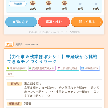
年齢層
20代
30代
40代
50代
60代
気になる!
応募へ進む
詳しく見る
派遣会社
株式会社ウィルオブ・ワーク FO事業部
未読
掲載日
2026/08/09
【力仕事＆残業ほぼナシ！】未経験から挑戦
できるモノづくりワーク
職種未経験OK
交通費別途支給あり
土日祝日が休み
WEB登録OK
派遣
東京都多摩市
勤務地
京王多摩センター駅から---分／聖蹟桜ケ丘駅から---分／多
摩センター駅から---分／小田急多摩センター駅から---分／
京王永山駅から---分
週5日
曜日頻度