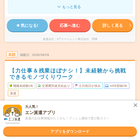
もっと見る
気になる!
応募へ進む
詳しく見る
派遣会社
UTエージェント株式会社 関東
未読
掲載日
2026/08/09
【力仕事＆残業ほぼナシ！】未経験から挑戦
できるモノづくりワーク
職種未経験OK
交通費別途支給あり
土日祝日が休み
WEB登録OK
派遣
東京都江戸川区
勤務地
大人気！
葛西駅から---分／西葛西駅から---分／小岩駅から---分／船
エン派遣アプリ
堀駅から---分／瑞江駅から---分
派遣のお仕事情報がたくさん！プッシュ通知で受け取ろう！
週5日
曜日頻度
アプリをダウンロード
日勤：9:00～18:00勤務時間例製造／軽作業／調理／清掃
時間