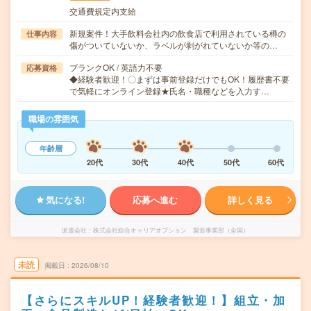
交通費規定内支給
新規案件！大手飲料会社内の飲食店で利用されている樽の
仕事内容
傷がついていないか、ラベルが剥がれていないか等の…
ブランクOK / 英語力不要
応募資格
◆経験者歓迎！〇まずは事前登録だけでもOK！履歴書不要
で気軽にオンライン登録★氏名・職種などを入力す…
職場の雰囲気
年齢層
20代
30代
40代
50代
60代
気になる!
応募へ進む
詳しく見る
派遣会社
株式会社綜合キャリアオプション 製造事業部（全国）
未読
掲載日
2026/08/10
【さらにスキルUP！経験者歓迎！】組立・加