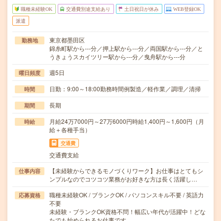
職種未経験OK
交通費別途支給あり
土日祝日が休み
WEB登録OK
派遣
東京都墨田区
勤務地
錦糸町駅から---分／押上駅から---分／両国駅から---分／と
うきょうスカイツリー駅から---分／曳舟駅から---分
週5日
曜日頻度
日勤：9:00～18:00勤務時間例製造／軽作業／調理／清掃
時間
長期
期間
月給24万7000円～27万6000円時給1,400円～1,600円（月
時給
給＋各種手当）
交通費
交通費支給
【未経験からできるモノづくりワーク】お仕事はとてもシ
仕事内容
ンプルなのでコツコツ業務がお好きな方は長く活躍し…
職種未経験OK / ブランクOK / パソコンスキル不要 / 英語力
応募資格
不要
未経験・ブランクOK資格不問！幅広い年代が活躍中！どな
たでも始められるお仕事です