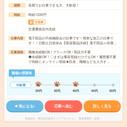
長期でお仕事できる方、大歓迎！
期間
時給1330円
時給
交通費
交通費規定内支給
電子部品の不純物除去の仕事です！簡単な加工の仕事で
仕事内容
す！！日勤土日祝休み【取扱製品詳細】電子部品≪待遇…
職種未経験OK / ブランクOK / 英語力不要
応募資格
◆未経験OK！〇まずは事前登録だけでもOK！履歴書不要
で気軽にオンライン登録★氏名・職種などを入力す…
職場の雰囲気
年齢層
20代
30代
40代
50代
60代
気になる!
応募へ進む
詳しく見る
派遣会社
株式会社綜合キャリアオプション 製造事業部（全国）