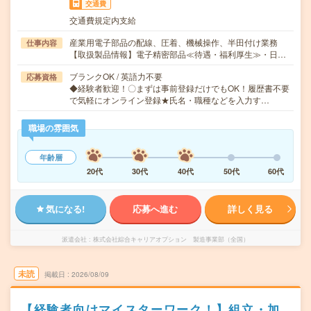
交通費
交通費規定内支給
産業用電子部品の配線、圧着、機械操作、半田付け業務
仕事内容
【取扱製品情報】電子精密部品≪待遇・福利厚生≫・日…
ブランクOK / 英語力不要
応募資格
◆経験者歓迎！〇まずは事前登録だけでもOK！履歴書不要
で気軽にオンライン登録★氏名・職種などを入力す…
職場の雰囲気
年齢層
20代
30代
40代
50代
60代
気になる!
応募へ進む
詳しく見る
派遣会社
株式会社綜合キャリアオプション 製造事業部（全国）
未読
掲載日
2026/08/09
【経験者向けマイスターワーク！】組立・加