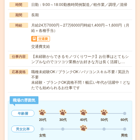
日勤：9:00～18:00勤務時間例製造／軽作業／調理／清掃
時間
長期
期間
月給24万7000円～27万6000円時給1,400円～1,600円（月
時給
給＋各種手当）
交通費
交通費支給
【未経験からできるモノづくりワーク】お仕事はとてもシ
仕事内容
ンプルなのでコツコツ業務がお好きな方は長く活躍し…
職種未経験OK / ブランクOK / パソコンスキル不要 / 英語力
応募資格
不要
未経験・ブランクOK資格不問！幅広い年代が活躍中！どな
たでも始められるお仕事です
職場の雰囲気
年齢層
20代
30代
40代
50代
60代
男女比率
女性
男性