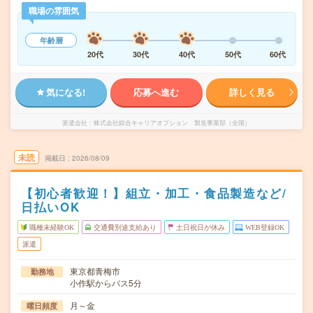
職場の雰囲気
年齢層
20代
30代
40代
50代
60代
気になる!
応募へ進む
詳しく見る
派遣会社
株式会社綜合キャリアオプション 製造事業部（全国）
未読
掲載日
2026/08/09
【初心者歓迎！】組立・加工・食品製造など/
日払いOK
職種未経験OK
交通費別途支給あり
土日祝日が休み
WEB登録OK
派遣
東京都青梅市
勤務地
小作駅からバス5分
月～金
曜日頻度