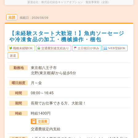
派遣会社
株式会社綜合キャリアオプション 製造事業部（全国）
未読
掲載日
2026/08/09
【未経験スタート大歓迎！】魚肉ソーセージ
や冷凍食品の加工・機械操作・梱包
職種未経験OK
交通費別途支給あり
土日祝日が休み
WEB登録OK
派遣
東京都八王子市
勤務地
北野(東京都)駅から徒歩5分
月～金
曜日頻度
08:00～16:45
時間
長期でお仕事できる方、大歓迎！
期間
時給1400円
時給
交通費
交通費規定内支給