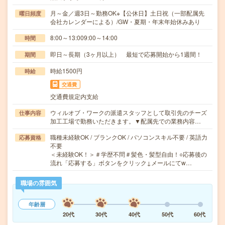
月～金／週3日～勤務OK※【公休日】土日祝（一部配属先
曜日頻度
会社カレンダーによる）/GW・夏期・年末年始休みあり
8:00～13:009:00～14:00
時間
即日～長期（3ヶ月以上） 最短で応募開始から1週間！
期間
時給1500円
時給
交通費
交通費規定内支給
ウィルオブ・ワークの派遣スタッフとして取引先のチーズ
仕事内容
加工工場で勤務いただきます。▼配属先での業務内容…
職種未経験OK / ブランクOK / パソコンスキル不要 / 英語力
応募資格
不要
＜未経験OK！＞＃学歴不問＃髪色・髪型自由！○応募後の
流れ「応募する」ボタンをクリック↓メールにてw…
職場の雰囲気
年齢層
20代
30代
40代
50代
60代