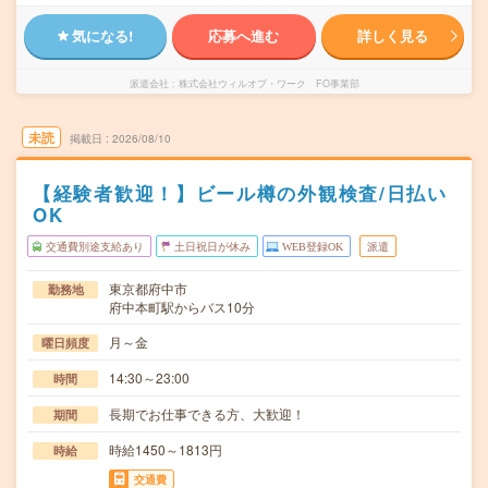
気になる!
応募へ進む
詳しく見る
派遣会社
株式会社ウィルオブ・ワーク FO事業部
未読
掲載日
2026/08/10
【経験者歓迎！】ビール樽の外観検査/日払い
OK
交通費別途支給あり
土日祝日が休み
WEB登録OK
派遣
東京都府中市
勤務地
府中本町駅からバス10分
月～金
曜日頻度
14:30～23:00
時間
長期でお仕事できる方、大歓迎！
期間
時給1450～1813円
時給
交通費