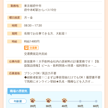
東京都府中市
勤務地
府中本町駅からバス10分
月～金
曜日頻度
08:30～17:30
時間
長期でお仕事できる方、大歓迎！
期間
時給1480円
時給
交通費
交通費規定内支給
新規案件！大手飲料会社内の原材料の計量業務です！【取
仕事内容
扱製品情報】ビール・飲料関係≪待遇・福利厚生≫・…
ブランクOK / 英語力不要
応募資格
◆経験者歓迎！〇まずは事前登録だけでもOK！履歴書不要
で気軽にオンライン登録★氏名・職種などを入力す…
職場の雰囲気
年齢層
20代
30代
40代
50代
60代