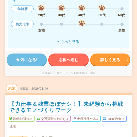
年齢層
20代
30代
40代
50代
60代
男女比率
女性
男性
もっと見る
気になる!
応募へ進む
詳しく見る
派遣会社
UTエージェント株式会社 関東
未読
掲載日
2026/08/10
【力仕事＆残業ほぼナシ！】未経験から挑戦
できるモノづくりワーク
職種未経験OK
交通費別途支給あり
土日祝日が休み
WEB登録OK
派遣