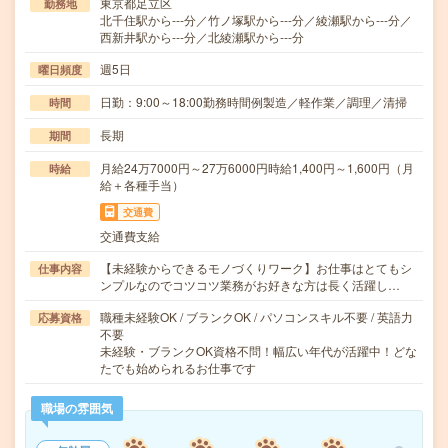
東京都足立区
勤務地
北千住駅から---分／竹ノ塚駅から---分／綾瀬駅から---分／
西新井駅から---分／北綾瀬駅から---分
週5日
曜日頻度
日勤：9:00～18:00勤務時間例製造／軽作業／調理／清掃
時間
長期
期間
月給24万7000円～27万6000円時給1,400円～1,600円（月
時給
給＋各種手当）
交通費
交通費支給
【未経験からできるモノづくりワーク】お仕事はとてもシ
仕事内容
ンプルなのでコツコツ業務がお好きな方は長く活躍し…
職種未経験OK / ブランクOK / パソコンスキル不要 / 英語力
応募資格
不要
未経験・ブランクOK資格不問！幅広い年代が活躍中！どな
たでも始められるお仕事です
職場の雰囲気