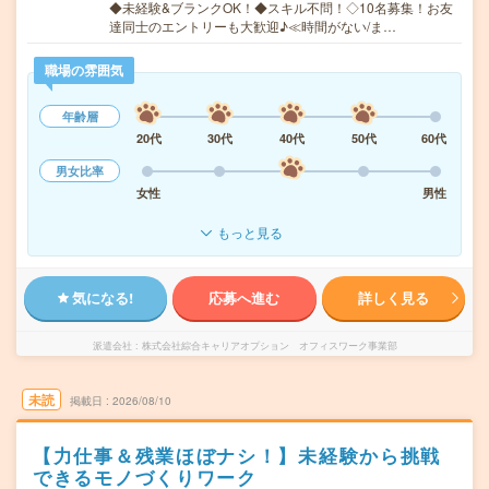
◆未経験&ブランクOK！◆スキル不問！◇10名募集！お友
達同士のエントリーも大歓迎♪≪時間がない/ま…
職場の雰囲気
年齢層
20代
30代
40代
50代
60代
男女比率
女性
男性
もっと見る
気になる!
応募へ進む
詳しく見る
派遣会社
株式会社綜合キャリアオプション オフィスワーク事業部
未読
掲載日
2026/08/10
【力仕事＆残業ほぼナシ！】未経験から挑戦
できるモノづくりワーク