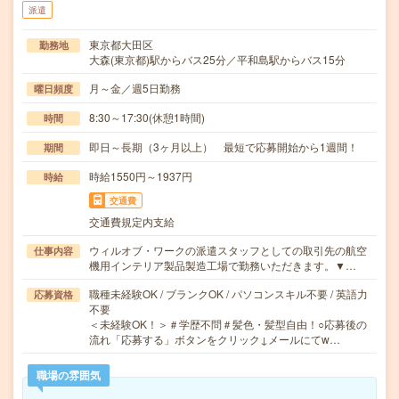
派遣
東京都大田区
勤務地
大森(東京都)駅からバス25分／平和島駅からバス15分
月～金／週5日勤務
曜日頻度
8:30～17:30(休憩1時間)
時間
即日～長期（3ヶ月以上） 最短で応募開始から1週間！
期間
時給1550円～1937円
時給
交通費
交通費規定内支給
ウィルオブ・ワークの派遣スタッフとしての取引先の航空
仕事内容
機用インテリア製品製造工場で勤務いただきます。▼…
職種未経験OK / ブランクOK / パソコンスキル不要 / 英語力
応募資格
不要
＜未経験OK！＞＃学歴不問＃髪色・髪型自由！○応募後の
流れ「応募する」ボタンをクリック↓メールにてw…
職場の雰囲気