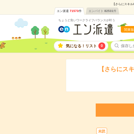
【さらにスキルU
エン派遣
71573
件
エンバイト
82531
件
ちょうど良いワークライフバランスが叶う
関東版
気になる！リスト
0
保存し
【さらにスキ
未読