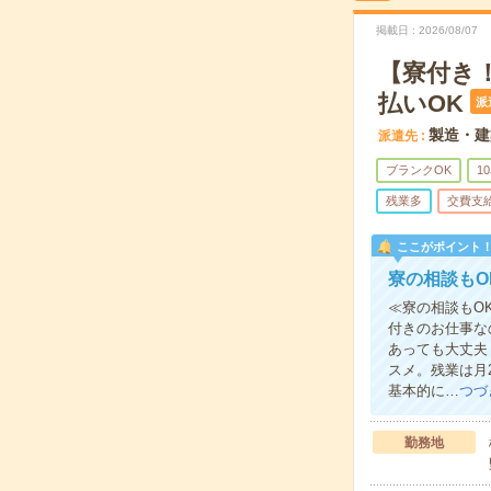
掲載日
2026/08/07
【寮付き
払いOK
派
製造・建
派遣先
ブランクOK
1
残業多
交費支
ここがポイント
寮の相談もO
≪寮の相談もO
付きのお仕事な
あっても大丈夫
スメ。残業は月
基本的に…
つづ
勤務地