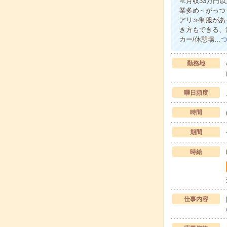
≪月収33万円
業多め～がっつ
アリ≫制服があ
き方もできる、
カー/休憩場…
勤務地
曜日頻度
時間
期間
時給
仕事内容