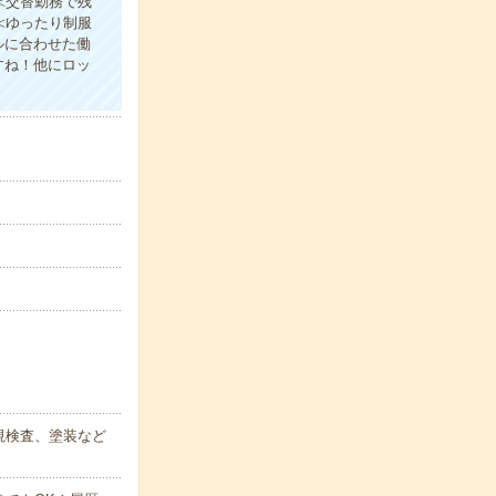
≪交替勤務で残
≪ゆったり制服
ルに合わせた働
すね！他にロッ
視検査、塗装など