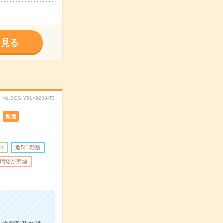
く見る
No.SGSIY5149233-T3
派遣
K
週5日勤務
職場が禁煙