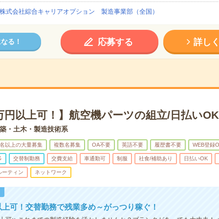
株式会社綜合キャリアオプション 製造事業部（全国）
応募する
詳し
になる！
万円以上可！】航空機パーツの組立/日払いOK
築・土木・製造技術系
0名以上の大量募集
複数名募集
OA不要
英語不要
履歴書不要
WEB登録O
多
交替制勤務
交費支給
車通勤可
制服
社食/補助あり
日払いOK
ルーティン
ネットワーク
！
以上可！交替勤務で残業多め～がっつり稼ぐ！