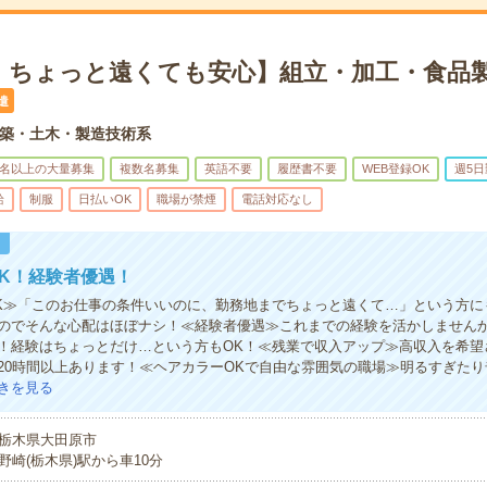
！ちょっと遠くても安心】組立・加工・食品製
遣
築・土木・製造技術系
0名以上の大量募集
複数名募集
英語不要
履歴書不要
WEB登録OK
週5日
給
制服
日払いOK
職場が禁煙
電話対応なし
！
K！経験者優遇！
K≫「このお仕事の条件いいのに、勤務地までちょっと遠くて…」という方に
のでそんな心配はほぼナシ！≪経験者優遇≫これまでの経験を活かしません
！経験はちょっとだけ…という方もOK！≪残業で収入アップ≫高収入を希望
20時間以上あります！≪ヘアカラーOKで自由な雰囲気の職場≫明るすぎた
きを見る
栃木県大田原市
野崎(栃木県)駅から車10分