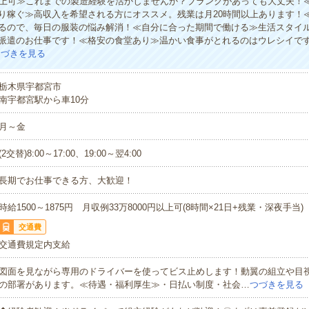
以上可≫これまでの製造経験を活かしませんか？ブランクがあっても大丈夫！
り稼ぐ≫高収入を希望される方にオススメ。残業は月20時間以上あります！
るので、毎日の服装の悩み解消！≪自分に合った期間で働ける≫生活スタイ
派遣のお仕事です！≪格安の食堂あり≫温かい食事がとれるのはウレシイで
つづきを見る
栃木県宇都宮市
南宇都宮駅から車10分
月～金
(2交替)8:00～17:00、19:00～翌4:00
長期でお仕事できる方、大歓迎！
時給1500～1875円 月収例33万8000円以上可(8時間×21日+残業・深夜手当)
交通費
交通費規定内支給
図面を見ながら専用のドライバーを使ってビス止めします！動翼の組立や目
の部署があります。≪待遇・福利厚生≫・日払い制度・社会…
つづきを見る