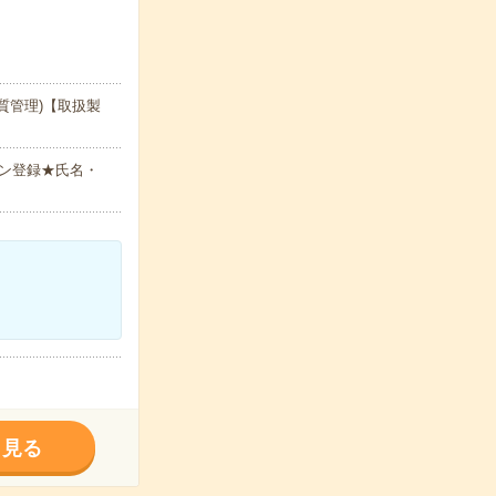
質管理)【取扱製
ン登録★氏名・
く見る