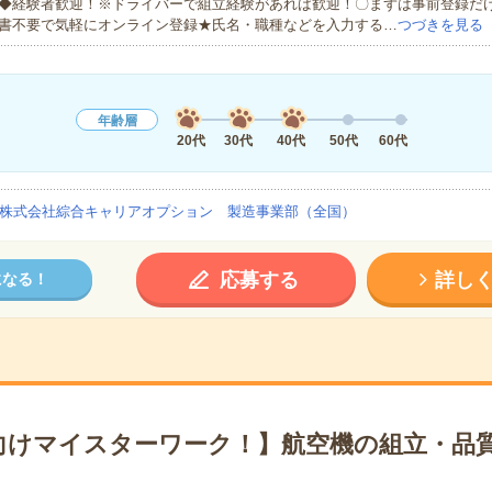
◆経験者歓迎！※ドライバーで組立経験があれば歓迎！〇まずは事前登録だけ
書不要で気軽にオンライン登録★氏名・職種などを入力する…
つづきを見る
年齢層
20代
30代
40代
50代
60代
株式会社綜合キャリアオプション 製造事業部（全国）
応募する
詳し
になる！
向けマイスターワーク！】航空機の組立・品質