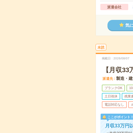
派遣会社
気
未読
掲載日
2026/08/07
【月収33
製造・建
派遣先
ブランクOK
1
土日祝休
残業
電話対応なし
ここがポイント
月収33万円