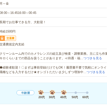
月～金
08:00～16:4516:00～00:45
長期でお仕事できる方、大歓迎！
時給1500円
交通費
交通費規定内支給
クリーンルーム内でのカメラレンズの組立及び検査・調整業務。主に立ち作業
キロくらいまでの部品を扱うことがあります。≪待遇・福…
つづきを見る
◆経験者歓迎！〇まずは事前登録だけでもOK！履歴書不要で気軽にオンライ
職種などを入力するだけ★オシゴトただいま少しずつ増加中…
つづきを見る
年齢層
20代
30代
40代
50代
60代