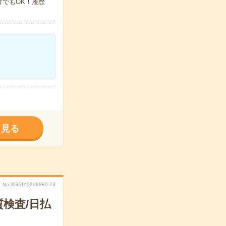
でもOK！履歴
く見る
No.SGSIY5208889-T3
検査/日払