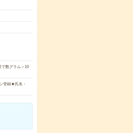
で数グラム～10
ン登録★氏名・