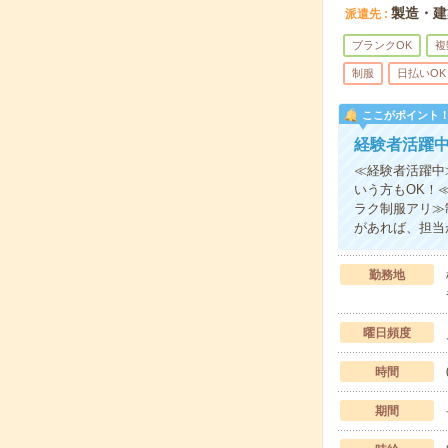
製造・建
派遣先
ブランクOK
複
制服
日払いOK
ここがポイント
経験者活躍
≪経験者活躍中
いう方もOK！
ラク制服アリ≫
があれば、担当
勤務地
曜日頻度
時間
期間