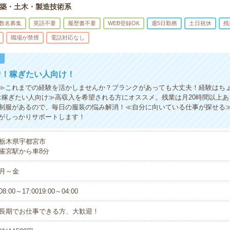
築・土木・製造技術系
数名募集
英語不要
履歴書不要
WEB登録OK
週5日勤務
土日祝休
残
職場が禁煙
電話対応なし
！
中！稼ぎたい人向け！
≫これまでの経験を活かしませんか？ブランクがあっても大丈夫！経験はち
≪稼ぎたい人向け≫高収入を希望される方にオススメ。残業は月20時間以上
制服があるので、毎日の服装の悩み解消！≪自分に向いている仕事が探せる
がしっかりサポートします！
栃木県宇都宮市
雀宮駅から車8分
月～金
08:00～17:0019:00～04:00
長期でお仕事できる方、大歓迎！