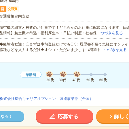
時給1500円
交通費
交通費規定内支給
航空機の組立と検査のお仕事です！どちらかのお仕事に配属になります！(品
品情報】航空機≪待遇・福利厚生≫・日払い制度・社会保…
つづきを見る
◆経験者歓迎！〇まずは事前登録だけでもOK！履歴書不要で気軽にオンライ
職種などを入力するだけ★オシゴトただいま少しずつ増加中…
つづきを見る
年齢層
20代
30代
40代
50代
60代
株式会社綜合キャリアオプション 製造事業部（全国）
応募する
詳し
になる！