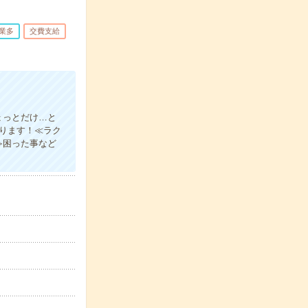
業多
交費支給
ょっとだけ…と
あります！≪ラク
≫困った事など