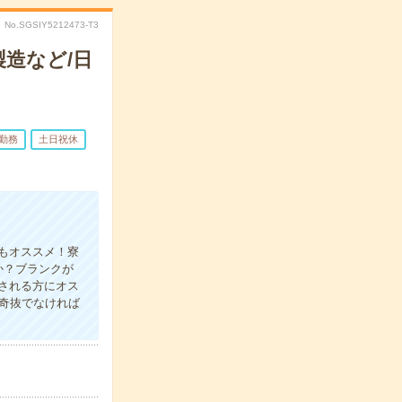
No.SGSIY5212473-T3
造など/日
勤務
土日祝休
もオススメ！寮
か？ブランクが
される方にオス
り奇抜でなければ