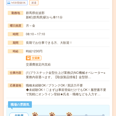
WEB登録OK
派遣
群馬県佐波郡
勤務地
新町(群馬県)駅から車11分
月～金
曜日頻度
08:10～17:10
時間
長期でお仕事できる方、大歓迎！
期間
時給1230円
時給
交通費
交通費規定内支給
(1)プラスチック金型仕上げ業務(2)NC機械オペレーター※
仕事内容
業務内容選べます。【取扱製品情報】金型部…
職種未経験OK / ブランクOK / 英語力不要
応募資格
◆未経験OK！〇まずは事前登録だけでもOK！履歴書不要
で気軽にオンライン登録★氏名・職種などを入力す…
職場の雰囲気
年齢層