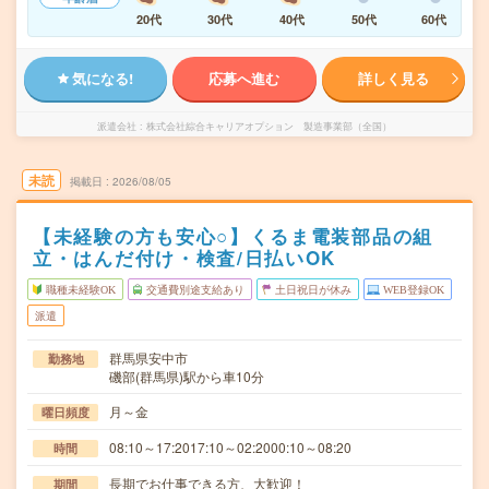
20代
30代
40代
50代
60代
気になる!
応募へ進む
詳しく見る
派遣会社
株式会社綜合キャリアオプション 製造事業部（全国）
未読
掲載日
2026/08/05
【未経験の方も安心○】くるま電装部品の組
立・はんだ付け・検査/日払いOK
職種未経験OK
交通費別途支給あり
土日祝日が休み
WEB登録OK
派遣
群馬県安中市
勤務地
磯部(群馬県)駅から車10分
月～金
曜日頻度
08:10～17:2017:10～02:2000:10～08:20
時間
長期でお仕事できる方、大歓迎！
期間