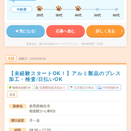
年齢層
20代
30代
40代
50代
60代
気になる!
応募へ進む
詳しく見る
派遣会社
株式会社綜合キャリアオプション 製造事業部（全国）
未読
掲載日
2026/08/05
【未経験スタートOK！】アルミ製品のプレス
加工・検査/日払いOK
職種未経験OK
交通費別途支給あり
土日祝日が休み
WEB登録OK
派遣
群馬県桐生市
勤務地
相老駅から車6分
月～金
曜日頻度
08:30～17:20
時間