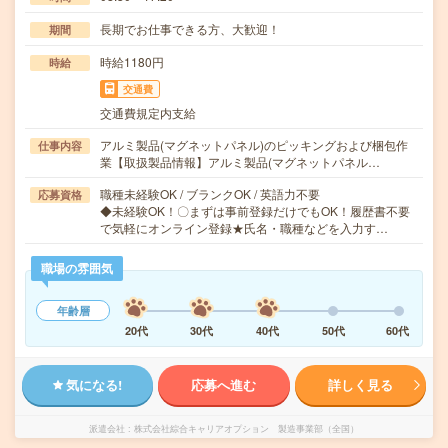
長期でお仕事できる方、大歓迎！
期間
時給1180円
時給
交通費
交通費規定内支給
アルミ製品(マグネットパネル)のピッキングおよび梱包作
仕事内容
業【取扱製品情報】アルミ製品(マグネットパネル…
職種未経験OK / ブランクOK / 英語力不要
応募資格
◆未経験OK！〇まずは事前登録だけでもOK！履歴書不要
で気軽にオンライン登録★氏名・職種などを入力す…
職場の雰囲気
年齢層
20代
30代
40代
50代
60代
気になる!
応募へ進む
詳しく見る
派遣会社
株式会社綜合キャリアオプション 製造事業部（全国）