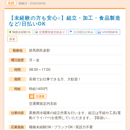
未読
掲載日
2026/08/06
【未経験の方も安心○】組立・加工・食品製造
など/日払いOK
職種未経験OK
交通費別途支給あり
土日祝日が休み
WEB登録OK
派遣
群馬県邑楽郡
勤務地
月～金
曜日頻度
08:30～17:00
時間
長期でお仕事できる方、大歓迎！
期間
時給1400円
時給
交通費
交通費規定内支給
業務用冷蔵庫の組立作業を行います。組立は手組や工具(電
仕事内容
動ドライバー)を使用していただきます。【取扱い…
職種未経験OK / ブランクOK / 英語力不要
応募資格