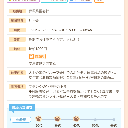
群馬県吾妻郡
勤務地
月～金
曜日頻度
08:25～17:0016:40～01:1500:10～08:45
時間
長期でお仕事できる方、大歓迎！
期間
時給1200円
時給
交通費
交通費規定内支給
大手企業のグループ会社でのお仕事。給電部品の製造・組
仕事内容
立作業【取扱製品情報】自動車部品や精密機器の部品…
ブランクOK / 英語力不要
応募資格
◆経験者歓迎！〇まずは事前登録だけでもOK！履歴書不要
で気軽にオンライン登録★氏名・職種などを入力す…
職場の雰囲気
年齢層
20代
30代
40代
50代
60代