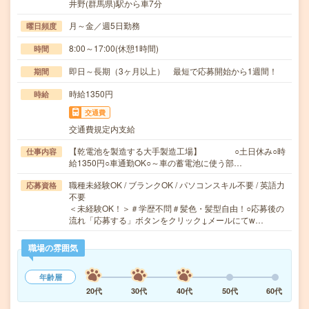
井野(群馬県)駅から車7分
月～金／週5日勤務
曜日頻度
8:00～17:00(休憩1時間)
時間
即日～長期（3ヶ月以上） 最短で応募開始から1週間！
期間
時給1350円
時給
交通費
交通費規定内支給
【乾電池を製造する大手製造工場】 ○土日休み○時
仕事内容
給1350円○車通勤OK○～車の蓄電池に使う部…
職種未経験OK / ブランクOK / パソコンスキル不要 / 英語力
応募資格
不要
＜未経験OK！＞＃学歴不問＃髪色・髪型自由！○応募後の
流れ「応募する」ボタンをクリック↓メールにてw…
職場の雰囲気
年齢層
20代
30代
40代
50代
60代