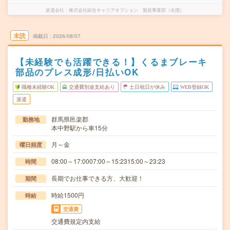
派遣会社
株式会社綜合キャリアオプション 製造事業部（全国）
未読
掲載日
2026/08/07
【未経験でも活躍できる！】くるまブレーキ
部品のプレス成形/日払いOK
職種未経験OK
交通費別途支給あり
土日祝日が休み
WEB登録OK
派遣
群馬県邑楽郡
勤務地
本中野駅から車15分
月～金
曜日頻度
08:00～17:0007:00～15:2315:00～23:23
時間
長期でお仕事できる方、大歓迎！
期間
時給1500円
時給
交通費
交通費規定内支給