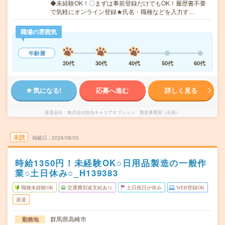
◆未経験OK！〇まずは事前登録だけでもOK！履歴書不要
で気軽にオンライン登録★氏名・職種などを入力す…
職場の雰囲気
年齢層
20代
30代
40代
50代
60代
気になる!
応募へ進む
詳しく見る
派遣会社
株式会社綜合キャリアオプション 製造事業部（全国）
未読
掲載日
2026/08/05
時給1350円！未経験OK○日用品製造の一般作
業○土日休み○_H139383
職種未経験OK
交通費別途支給あり
土日祝日が休み
WEB登録OK
派遣
群馬県高崎市
勤務地