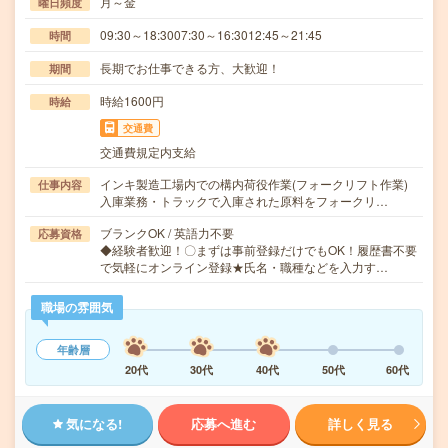
月～金
曜日頻度
09:30～18:3007:30～16:3012:45～21:45
時間
長期でお仕事できる方、大歓迎！
期間
時給1600円
時給
交通費
交通費規定内支給
インキ製造工場内での構内荷役作業(フォークリフト作業)
仕事内容
入庫業務・トラックで入庫された原料をフォークリ…
ブランクOK / 英語力不要
応募資格
◆経験者歓迎！〇まずは事前登録だけでもOK！履歴書不要
で気軽にオンライン登録★氏名・職種などを入力す…
職場の雰囲気
年齢層
20代
30代
40代
50代
60代
気になる!
応募へ進む
詳しく見る