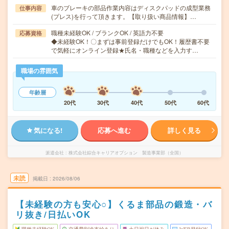
車のブレーキの部品作業内容はディスクパッドの成型業務
仕事内容
(プレス)を行って頂きます。【取り扱い商品情報】…
職種未経験OK / ブランクOK / 英語力不要
応募資格
◆未経験OK！〇まずは事前登録だけでもOK！履歴書不要
で気軽にオンライン登録★氏名・職種などを入力す…
職場の雰囲気
年齢層
20代
30代
40代
50代
60代
気になる!
応募へ進む
詳しく見る
派遣会社
株式会社綜合キャリアオプション 製造事業部（全国）
未読
掲載日
2026/08/06
【未経験の方も安心○】くるま部品の鍛造・バ
リ抜き/日払いOK