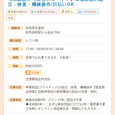
立・検査・機械操作/日払いOK
職種未経験OK
交通費別途支給あり
残業なし
WEB登録OK
派遣
群馬県吾妻郡
勤務地
群馬原町駅から徒歩15分
シフト制
曜日頻度
17:00～00:5019:10～04:00
時間
長期でお仕事できる方、大歓迎！
期間
時給1200円
時給
交通費
交通費規定内支給
車載部品(プラスチック)の組立、検査、機械操作【取扱製
仕事内容
品情報】自動車部品や精密機器の部品≪待遇・福利…
職種未経験OK / ブランクOK / 英語力不要
応募資格
◆未経験OK！〇まずは事前登録だけでもOK！履歴書不要
で気軽にオンライン登録★氏名・職種などを入力す…