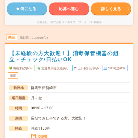
気になる!
応募へ進む
詳しく見る
派遣会社
株式会社ウィルオブ・ワーク FO事業部
未読
掲載日
2026/08/05
【未経験の方大歓迎！】消毒保管機器の組
立・チェック/日払いOK
職種未経験OK
交通費別途支給あり
土日祝日が休み
WEB登録OK
派遣
群馬県伊勢崎市
勤務地
月～金
曜日頻度
08:30～17:00
時間
長期でお仕事できる方、大歓迎！
期間
時給1150円
時給
交通費