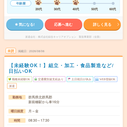
年齢層
20代
30代
40代
50代
60代
気になる!
応募へ進む
詳しく見る
派遣会社
株式会社綜合キャリアオプション 製造事業部（全国）
未読
掲載日
2026/08/06
【未経験OK！】組立・加工・食品製造など/
日払いOK
職種未経験OK
交通費別途支給あり
土日祝日が休み
WEB登録OK
派遣
群馬県北群馬郡
勤務地
新前橋駅から車16分
月～金
曜日頻度
08:30～17:30
時間