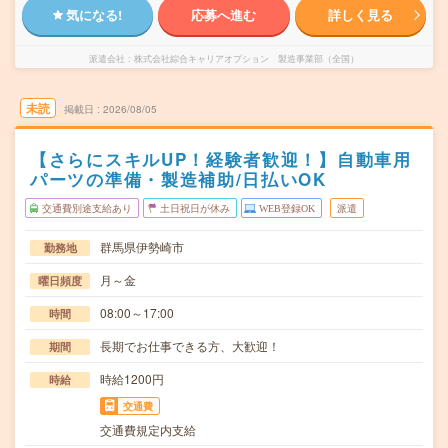
気になる!
応募へ進む
詳しく見る
派遣会社
株式会社綜合キャリアオプション 製造事業部（全国）
未読
掲載日
2026/08/05
【さらにスキルUP！経験者歓迎！】自動車用
パーツの準備・製造補助/日払いOK
交通費別途支給あり
土日祝日が休み
WEB登録OK
派遣
群馬県伊勢崎市
勤務地
月～金
曜日頻度
08:00～17:00
時間
長期でお仕事できる方、大歓迎！
期間
時給1200円
時給
交通費
交通費規定内支給