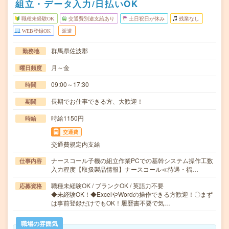
組立・データ入力/日払いOK
職種未経験OK
交通費別途支給あり
土日祝日が休み
残業なし
WEB登録OK
派遣
群馬県佐波郡
勤務地
月～金
曜日頻度
09:00～17:30
時間
長期でお仕事できる方、大歓迎！
期間
時給1150円
時給
交通費
交通費規定内支給
ナースコール子機の組立作業PCでの基幹システム操作工数
仕事内容
入力程度【取扱製品情報】ナースコール≪待遇・福…
職種未経験OK / ブランクOK / 英語力不要
応募資格
◆未経験OK！◆ExcelやWordの操作できる方歓迎！〇まず
は事前登録だけでもOK！履歴書不要で気…
職場の雰囲気