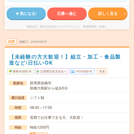
気になる!
応募へ進む
詳しく見る
派遣会社
株式会社綜合キャリアオプション 製造事業部（全国）
未読
掲載日
2026/08/05
【未経験の方大歓迎！】組立・加工・食品製
造など/日払いOK
職種未経験OK
交通費別途支給あり
WEB登録OK
派遣
群馬県前橋市
勤務地
前橋大島駅から徒歩5分
シフト制
曜日頻度
08:00～17:00
時間
長期でお仕事できる方、大歓迎！
期間
時給1200円
時給