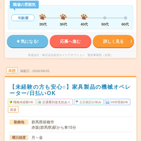
職場の雰囲気
年齢層
20代
30代
40代
50代
60代
気になる!
応募へ進む
詳しく見る
派遣会社
株式会社綜合キャリアオプション 製造事業部（全国）
未読
掲載日
2026/08/05
【未経験の方も安心○】家具製品の機械オペレ
ーター/日払いOK
職種未経験OK
交通費別途支給あり
土日祝日が休み
WEB登録OK
派遣
群馬県前橋市
勤務地
赤坂(群馬県)駅から車15分
月～金
曜日頻度