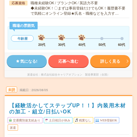
職種未経験OK / ブランクOK / 英語力不要
応募資格
◆未経験OK！〇まずは事前登録だけでもOK！履歴書不要
で気軽にオンライン登録★氏名・職種などを入力す…
職場の雰囲気
年齢層
20代
30代
40代
50代
60代
気になる!
応募へ進む
詳しく見る
派遣会社
株式会社綜合キャリアオプション 製造事業部（全国）
未読
掲載日
2026/08/05
【経験活かしてステップUP！！】内装用木材
の加工・組立/日払いOK
交通費別途支給あり
土日祝日が休み
残業なし
WEB登録OK
派遣