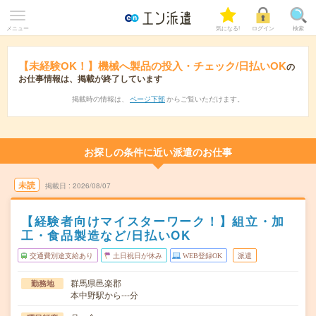
メニュー
気になる!
ログイン
検索
【未経験OK！】機械へ製品の投入・チェック/日払いOK
の
お仕事情報は、掲載が終了しています
掲載時の情報は、
ページ下部
からご覧いただけます。
お探しの条件に近い派遣のお仕事
未読
掲載日
2026/08/07
【経験者向けマイスターワーク！】組立・加
工・食品製造など/日払いOK
交通費別途支給あり
土日祝日が休み
WEB登録OK
派遣
群馬県邑楽郡
勤務地
本中野駅から---分