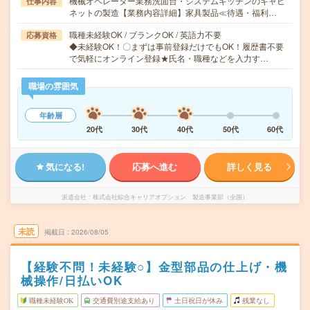
機械オペレーター業務洗面台・システムキッチンのキャビ
仕事内容
ネットの製造【業務内容詳細】家具製品≪待遇・福利…
職種未経験OK / ブランクOK / 英語力不要
応募資格
◆未経験OK！〇まずは事前登録だけでもOK！履歴書不要
で気軽にオンライン登録★氏名・職種などを入力す…
職場の雰囲気
年齢層
20代
30代
40代
50代
60代
気になる!
応募へ進む
詳しく見る
派遣会社
株式会社綜合キャリアオプション 製造事業部（全国）
未読
掲載日
2026/08/05
【経験不問！未経験○】金型部品の仕上げ・機
械操作/日払いOK
職種未経験OK
交通費別途支給あり
土日祝日が休み
残業なし