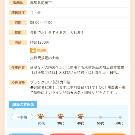
群馬県前橋市
勤務地
月～金
曜日頻度
08:00～17:00
時間
長期でお仕事できる方、大歓迎！
期間
時給1200円
時給
交通費
交通費規定内支給
建築などの内装仕上げに使用する木材製品の加工組立業務
仕事内容
【取扱製品情報】木材製品≪待遇・福利厚生≫・日払…
ブランクOK / 英語力不要
応募資格
◆経験者歓迎！〇まずは事前登録だけでもOK！履歴書不要
で気軽にオンライン登録★氏名・職種などを入力す…
職場の雰囲気
年齢層
20代
30代
40代
50代
60代