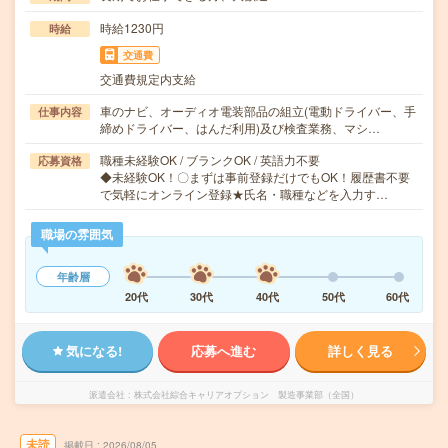
時給1230円
時給
交通費
交通費規定内支給
車のナビ、オーディオ電装部品の組立(電動ドライバー、手
仕事内容
締めドライバー、はんだ利用)及び検査業務、マシ…
職種未経験OK / ブランクOK / 英語力不要
応募資格
◆未経験OK！〇まずは事前登録だけでもOK！履歴書不要
で気軽にオンライン登録★氏名・職種などを入力す…
職場の雰囲気
年齢層
20代
30代
40代
50代
60代
気になる!
応募へ進む
詳しく見る
派遣会社
株式会社綜合キャリアオプション 製造事業部（全国）
未読
掲載日
2026/08/05