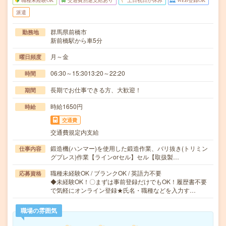
職種未経験OK
交通費別途支給あり
土日祝日が休み
WEB登録OK
派遣
群馬県前橋市
勤務地
新前橋駅から車5分
月～金
曜日頻度
06:30～15:3013:20～22:20
時間
長期でお仕事できる方、大歓迎！
期間
時給1650円
時給
交通費
交通費規定内支給
鍛造機(ハンマー)を使用した鍛造作業、バリ抜き(トリミン
仕事内容
グプレス)作業【ラインorセル】セル【取扱製…
職種未経験OK / ブランクOK / 英語力不要
応募資格
◆未経験OK！〇まずは事前登録だけでもOK！履歴書不要
で気軽にオンライン登録★氏名・職種などを入力す…
職場の雰囲気