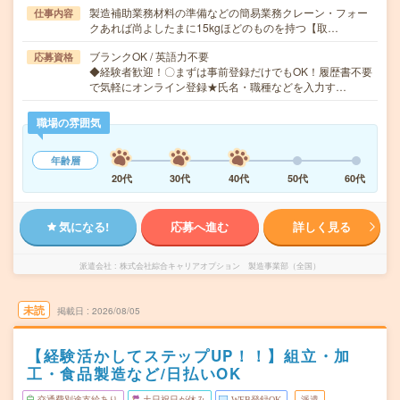
製造補助業務材料の準備などの簡易業務クレーン・フォー
仕事内容
クあれば尚よしたまに15kgほどのものを持つ【取…
ブランクOK / 英語力不要
応募資格
◆経験者歓迎！〇まずは事前登録だけでもOK！履歴書不要
で気軽にオンライン登録★氏名・職種などを入力す…
職場の雰囲気
年齢層
20代
30代
40代
50代
60代
気になる!
応募へ進む
詳しく見る
派遣会社
株式会社綜合キャリアオプション 製造事業部（全国）
未読
掲載日
2026/08/05
【経験活かしてステップUP！！】組立・加
工・食品製造など/日払いOK
交通費別途支給あり
土日祝日が休み
WEB登録OK
派遣