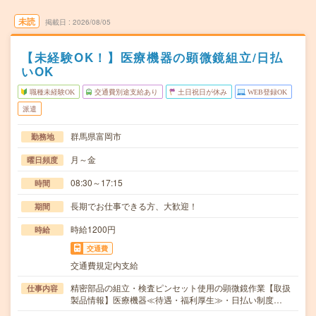
未読
掲載日
2026/08/05
【未経験OK！】医療機器の顕微鏡組立/日払
いOK
職種未経験OK
交通費別途支給あり
土日祝日が休み
WEB登録OK
派遣
群馬県富岡市
勤務地
月～金
曜日頻度
08:30～17:15
時間
長期でお仕事できる方、大歓迎！
期間
時給1200円
時給
交通費
交通費規定内支給
精密部品の組立・検査ピンセット使用の顕微鏡作業【取扱
仕事内容
製品情報】医療機器≪待遇・福利厚生≫・日払い制度…