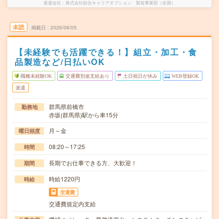
派遣会社
株式会社綜合キャリアオプション 製造事業部（全国）
未読
掲載日
2026/08/05
【未経験でも活躍できる！】組立・加工・食
品製造など/日払いOK
職種未経験OK
交通費別途支給あり
土日祝日が休み
WEB登録OK
派遣
群馬県前橋市
勤務地
赤坂(群馬県)駅から車15分
月～金
曜日頻度
08:20～17:25
時間
長期でお仕事できる方、大歓迎！
期間
時給1220円
時給
交通費
交通費規定内支給