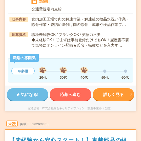
交通費
交通費規定内支給
食肉加工工場で肉の解凍作業・解凍後の検品水洗い作業・
仕事内容
除骨作業・袋詰め味付け肉の除骨・成形や検品作業プ…
職種未経験OK / ブランクOK / 英語力不要
応募資格
◆未経験OK！〇まずは事前登録だけでもOK！履歴書不要
で気軽にオンライン登録★氏名・職種などを入力す…
職場の雰囲気
年齢層
20代
30代
40代
50代
60代
気になる!
応募へ進む
詳しく見る
派遣会社
株式会社綜合キャリアオプション 製造事業部（全国）
未読
掲載日
2026/08/05
【未経験から安心スタート！】車載部品の組