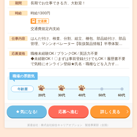
長期でお仕事できる方、大歓迎！
期間
時給1300円
時給
交通費
交通費規定内支給
はんだ付け、検査、分割、組立、梱包、部品組付け、部品
仕事内容
管理、マシンオペレーター【取扱製品情報】半導体製…
職種未経験OK / ブランクOK / 英語力不要
応募資格
◆未経験OK！〇まずは事前登録だけでもOK！履歴書不要
で気軽にオンライン登録★氏名・職種などを入力す…
職場の雰囲気
年齢層
20代
30代
40代
50代
60代
気になる!
応募へ進む
詳しく見る
派遣会社
株式会社綜合キャリアオプション 製造事業部（全国）