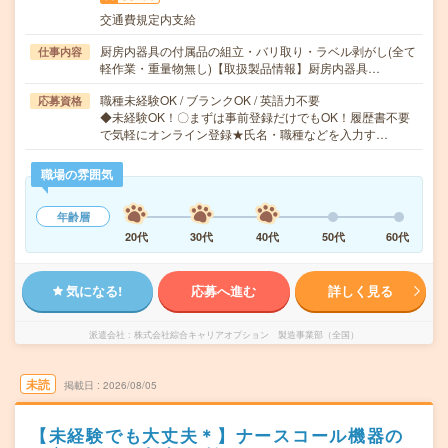
交通費規定内支給
厨房内器具の付属品の組立・バリ取り・ラベル剥がし(全て
仕事内容
軽作業・重量物無し)【取扱製品情報】厨房内器具…
職種未経験OK / ブランクOK / 英語力不要
応募資格
◆未経験OK！〇まずは事前登録だけでもOK！履歴書不要
で気軽にオンライン登録★氏名・職種などを入力す…
職場の雰囲気
年齢層
20代
30代
40代
50代
60代
気になる!
応募へ進む
詳しく見る
派遣会社
株式会社綜合キャリアオプション 製造事業部（全国）
未読
掲載日
2026/08/05
【未経験でも大丈夫＊】ナースコール機器の