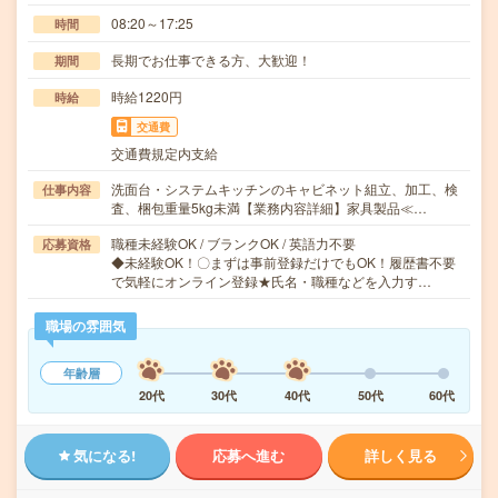
08:20～17:25
時間
長期でお仕事できる方、大歓迎！
期間
時給1220円
時給
交通費
交通費規定内支給
洗面台・システムキッチンのキャビネット組立、加工、検
仕事内容
査、梱包重量5kg未満【業務内容詳細】家具製品≪…
職種未経験OK / ブランクOK / 英語力不要
応募資格
◆未経験OK！〇まずは事前登録だけでもOK！履歴書不要
で気軽にオンライン登録★氏名・職種などを入力す…
職場の雰囲気
年齢層
20代
30代
40代
50代
60代
気になる!
応募へ進む
詳しく見る