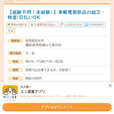
【経験不問！未経験○】車載電装部品の組立・
検査/日払いOK
職種未経験OK
交通費別途支給あり
土日祝日が休み
WEB登録OK
派遣
群馬県安中市
勤務地
磯部(群馬県)駅から車10分
月～金
曜日頻度
08:10～17:2017:10～02:20
時間
長期でお仕事できる方、大歓迎！
期間
時給1230円
時給
交通費
大人気！
エン派遣アプリ
交通費規定内支給
派遣のお仕事情報がたくさん！プッシュ通知で受け取ろう！
車のナビ、オーディオ電装部品の組立(電動ドライバー、手
仕事内容
締めドライバー、はんだ利用)及び検査業務、マシ…
アプリをダウンロード
職種未経験OK / ブランクOK / 英語力不要
応募資格