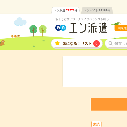
エン派遣
71573
件
エンバイト
82182
件
ちょうど良いワークライフバランスが叶う
関東版
気になる！リスト
0
保存し
未読