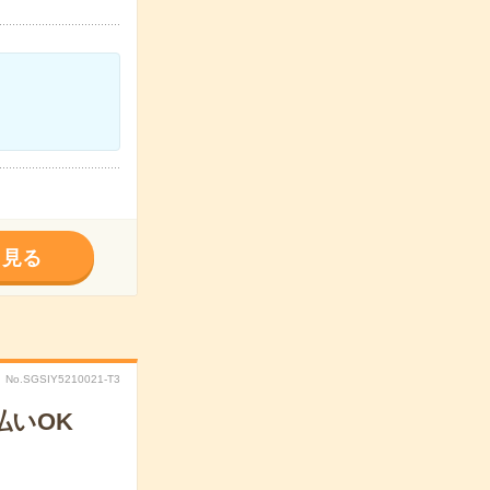
く見る
No.SGSIY5210021-T3
払いOK