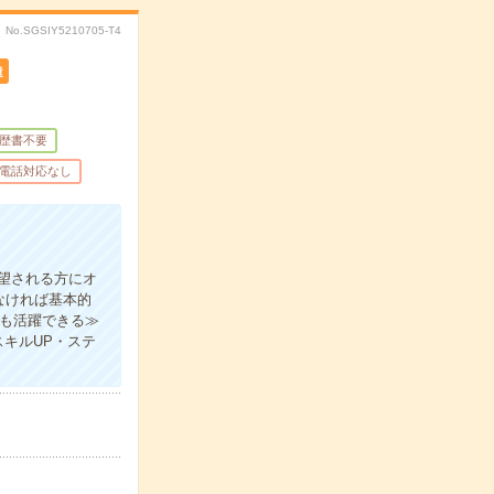
No.SGSIY5210705-T4
遣
歴書不要
電話対応なし
望される方にオ
なければ基本的
でも活躍できる≫
キルUP・ステ