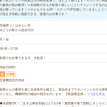
業で収入アップ≫残業は月20時間未満で、ほどよく稼げます！≪ラクラク制
の服装の悩み解消！≪未経験の方も大歓迎≫新しいことにチャレンジするの
境が整っています！イチからスキルUP・ステップUP目指していきましょう
で悩まず気軽に相談できる、派遣のお仕事です！
茨城県つくばみらい市
みどりの駅から徒歩22分
月～金
08:00～17:00
長期でお仕事できる方、大歓迎！
時給1500円
交通費
交通費規定内支給
顧客からの要望を基に生産条件を確立し、製品化までマネジメントをする業
ストをし、機械特性の確認や指示を行います。【取扱製品情…
つづきを見る
◆未経験OK！〇まずは事前登録だけでもOK！履歴書不要で気軽にオンライ