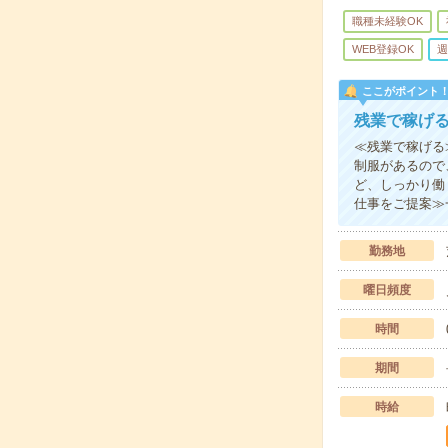
職種未経験OK
WEB登録OK
週
ここがポイント
残業で稼げ
≪残業で稼げる
制服があるので
ど、しっかり働
仕事をご提案≫
勤務地
曜日頻度
時間
期間
時給