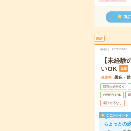
気
未読
掲載日
2026/08/08
【未経験
いOK
派遣
製造・建
派遣先
職種未経験OK
WEB登録OK
週
電話対応なし
ここがポイント
ちょっとの