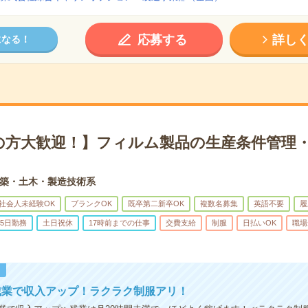
応募する
詳し
になる！
の方大歓迎！】フィルム製品の生産条件管理・
築・土木・製造技術系
社会人未経験OK
ブランクOK
既卒第二新卒OK
複数名募集
英語不要
履
5日勤務
土日祝休
17時前までの仕事
交費支給
制服
日払いOK
職場
！
残業で収入アップ！ラクラク制服アリ！