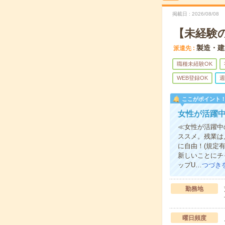
掲載日
2026/08/08
【未経験
製造・建
派遣先
職種未経験OK
WEB登録OK
週
ここがポイント
女性が活躍
≪女性が活躍中
ススメ。残業は
に自由！(規定
新しいことにチ
ップU…
つづき
勤務地
曜日頻度