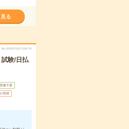
く見る
No.SGSIY5207106-T4
試験/日払
歴書不要
が禁煙