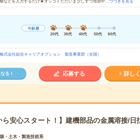
種などを入力するだけ★オシゴトただいま少しずつ増加中…
つづきを見る
年齢層
20代
30代
40代
50代
60代
株式会社綜合キャリアオプション 製造事業部（全国）
応募する
詳し
になる！
から安心スタート！】建機部品の金属溶接/日
築・土木・製造技術系