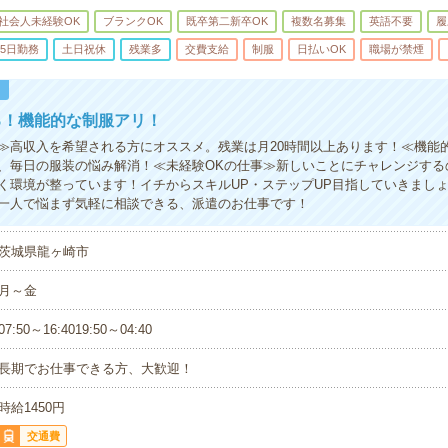
社会人未経験OK
ブランクOK
既卒第二新卒OK
複数名募集
英語不要
履
5日勤務
土日祝休
残業多
交費支給
制服
日払いOK
職場が禁煙
！
る！機能的な制服アリ！
≫高収入を希望される方にオススメ。残業は月20時間以上あります！≪機能
、毎日の服装の悩み解消！≪未経験OKの仕事≫新しいことにチャレンジする
く環境が整っています！イチからスキルUP・ステップUP目指していきまし
一人で悩まず気軽に相談できる、派遣のお仕事です！
茨城県龍ヶ崎市
月～金
07:50～16:4019:50～04:40
長期でお仕事できる方、大歓迎！
時給1450円
交通費