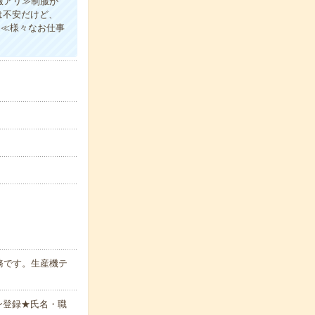
服アリ≫制服が
は不安だけど、
！≪様々なお仕事
務です。生産機テ
ン登録★氏名・職