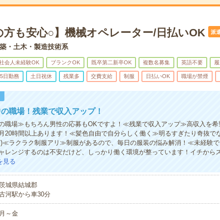
の方も安心○】機械オペレーター/日払いOK
派
築・土木・製造技術系
社会人未経験OK
ブランクOK
既卒第二新卒OK
複数名募集
英語不要
履
5日勤務
土日祝休
残業多
交費支給
制服
日払いOK
職場が禁煙
！
中の職場！残業で収入アップ！
の職場≫もちろん男性の応募もOKですよ！≪残業で収入アップ≫高収入を希
月20時間以上あります！≪髪色自由で自分らしく働く≫明るすぎたり奇抜で
有)≪ラクラク制服アリ≫制服があるので、毎日の服装の悩み解消！≪未経験
ャレンジするのは不安だけど、しっかり働く環境が整っています！イチからス
を見る
茨城県結城郡
古河駅から車30分
月～金