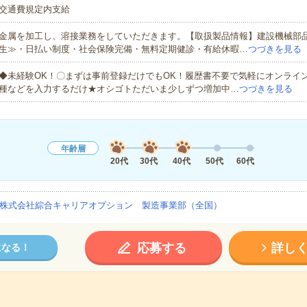
交通費規定内支給
金属を加工し、溶接業務をしていただきます。【取扱製品情報】建設機械部
生≫・日払い制度・社会保険完備・無料定期健診・有給休暇…
つづきを見る
◆未経験OK！〇まずは事前登録だけでもOK！履歴書不要で気軽にオンライ
種などを入力するだけ★オシゴトただいま少しずつ増加中…
つづきを見る
年齢層
20代
30代
40代
50代
60代
株式会社綜合キャリアオプション 製造事業部（全国）
応募する
詳し
になる！