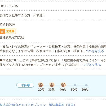
08:30～17:15
長期でお仕事できる方、大歓迎！
時給1500円
交通費
交通費規定内支給
・食品トレイの製造オペレーター・目視検査・結束、梱包作業【取扱製品情
造会社となります≪待遇・福利厚生≫・日払い制度・社会保…
つづきを見る
◆未経験OK！〇まずは事前登録だけでもOK！履歴書不要で気軽にオンライ
種などを入力するだけ★オシゴトただいま少しずつ増加中…
つづきを見る
年齢層
20代
30代
40代
50代
60代
株式会社綜合キャリアオプション 製造事業部（全国）