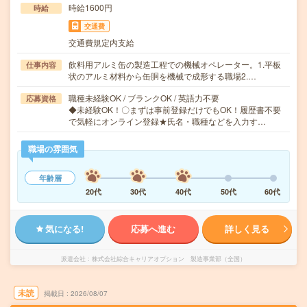
時給1600円
時給
交通費
交通費規定内支給
飲料用アルミ缶の製造工程での機械オペレーター。1.平板
仕事内容
状のアルミ材料から缶胴を機械で成形する職場2.…
職種未経験OK / ブランクOK / 英語力不要
応募資格
◆未経験OK！〇まずは事前登録だけでもOK！履歴書不要
で気軽にオンライン登録★氏名・職種などを入力す…
職場の雰囲気
年齢層
20代
30代
40代
50代
60代
気になる!
応募へ進む
詳しく見る
派遣会社
株式会社綜合キャリアオプション 製造事業部（全国）
未読
掲載日
2026/08/07