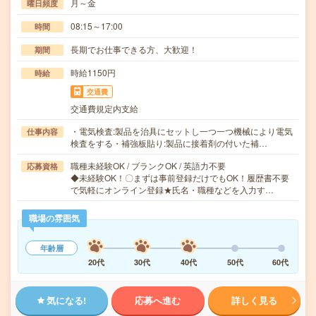
月～金
曜日頻度
08:15～17:00
時間
長期でお仕事できる方、大歓迎！
期間
時給1150円
時給
交通費
交通費規定内支給
・電気検査:製品を治具にセットし一つ一つ機械により電気
仕事内容
検査をする・補強板貼り:製品に接着剤の付いた補…
職種未経験OK / ブランクOK / 英語力不要
応募資格
◆未経験OK！〇まずは事前登録だけでもOK！履歴書不要
で気軽にオンライン登録★氏名・職種などを入力す…
職場の雰囲気
年齢層
20代
30代
40代
50代
60代
気になる!
応募へ進む
詳しく見る