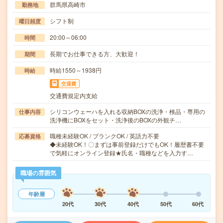
群馬県高崎市
勤務地
シフト制
曜日頻度
20:00～06:00
時間
長期でお仕事できる方、大歓迎！
期間
時給1550～1938円
時給
交通費
交通費規定内支給
シリコンウェーハを入れる収納BOXの洗浄・検品・専用の
仕事内容
洗浄機にBOXをセット・洗浄後のBOXの外観チ…
職種未経験OK / ブランクOK / 英語力不要
応募資格
◆未経験OK！〇まずは事前登録だけでもOK！履歴書不要
で気軽にオンライン登録★氏名・職種などを入力す…
職場の雰囲気
年齢層
20代
30代
40代
50代
60代