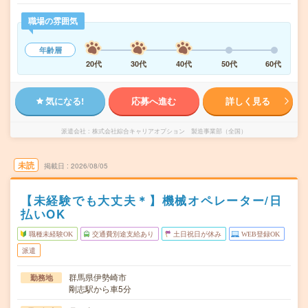
職場の雰囲気
年齢層
20代
30代
40代
50代
60代
気になる!
応募へ進む
詳しく見る
派遣会社
株式会社綜合キャリアオプション 製造事業部（全国）
未読
掲載日
2026/08/05
【未経験でも大丈夫＊】機械オペレーター/日
払いOK
職種未経験OK
交通費別途支給あり
土日祝日が休み
WEB登録OK
派遣
群馬県伊勢崎市
勤務地
剛志駅から車5分