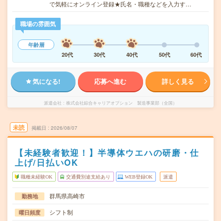
で気軽にオンライン登録★氏名・職種などを入力す…
職場の雰囲気
年齢層
20代
30代
40代
50代
60代
気になる!
応募へ進む
詳しく見る
派遣会社
株式会社綜合キャリアオプション 製造事業部（全国）
未読
掲載日
2026/08/07
【未経験者歓迎！】半導体ウエハの研磨・仕
上げ/日払いOK
職種未経験OK
交通費別途支給あり
WEB登録OK
派遣
群馬県高崎市
勤務地
シフト制
曜日頻度