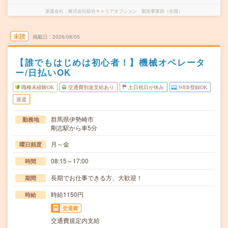
派遣会社
株式会社綜合キャリアオプション 製造事業部（全国）
未読
掲載日
2026/08/05
【誰でもはじめは初心者！】機械オペレータ
ー/日払いOK
職種未経験OK
交通費別途支給あり
土日祝日が休み
WEB登録OK
派遣
群馬県伊勢崎市
勤務地
剛志駅から車5分
月～金
曜日頻度
08:15～17:00
時間
長期でお仕事できる方、大歓迎！
期間
時給1150円
時給
交通費
交通費規定内支給