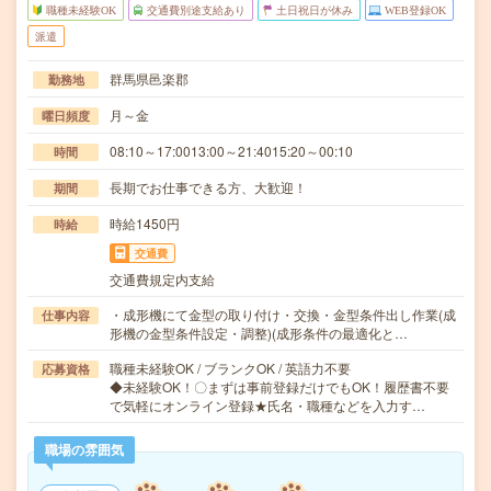
職種未経験OK
交通費別途支給あり
土日祝日が休み
WEB登録OK
派遣
群馬県邑楽郡
勤務地
月～金
曜日頻度
08:10～17:0013:00～21:4015:20～00:10
時間
長期でお仕事できる方、大歓迎！
期間
時給1450円
時給
交通費
交通費規定内支給
・成形機にて金型の取り付け・交換・金型条件出し作業(成
仕事内容
形機の金型条件設定・調整)(成形条件の最適化と…
職種未経験OK / ブランクOK / 英語力不要
応募資格
◆未経験OK！〇まずは事前登録だけでもOK！履歴書不要
で気軽にオンライン登録★氏名・職種などを入力す…
職場の雰囲気