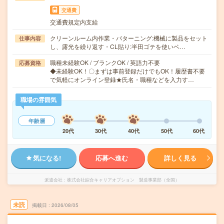
交通費
交通費規定内支給
クリーンルーム内作業・パターニング:機械に製品をセット
仕事内容
し、露光を繰り返す・CL貼り:半田ゴテを使いベ…
職種未経験OK / ブランクOK / 英語力不要
応募資格
◆未経験OK！〇まずは事前登録だけでもOK！履歴書不要
で気軽にオンライン登録★氏名・職種などを入力す…
職場の雰囲気
年齢層
20代
30代
40代
50代
60代
気になる!
応募へ進む
詳しく見る
派遣会社
株式会社綜合キャリアオプション 製造事業部（全国）
未読
掲載日
2026/08/05