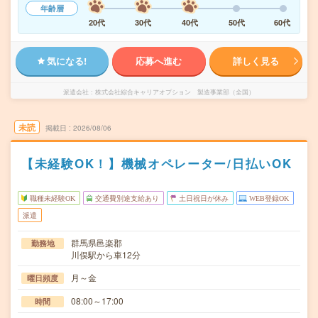
年齢層
20代
30代
40代
50代
60代
気になる!
応募へ進む
詳しく見る
派遣会社
株式会社綜合キャリアオプション 製造事業部（全国）
未読
掲載日
2026/08/06
【未経験OK！】機械オペレーター/日払いOK
職種未経験OK
交通費別途支給あり
土日祝日が休み
WEB登録OK
派遣
群馬県邑楽郡
勤務地
川俣駅から車12分
月～金
曜日頻度
08:00～17:00
時間