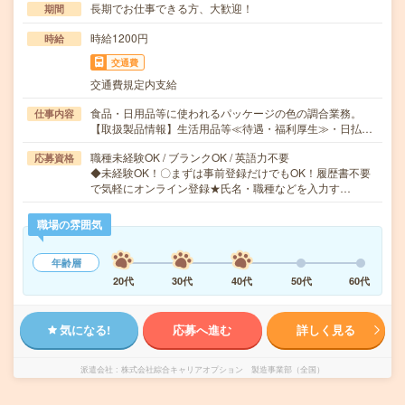
長期でお仕事できる方、大歓迎！
期間
時給1200円
時給
交通費
交通費規定内支給
食品・日用品等に使われるパッケージの色の調合業務。
仕事内容
【取扱製品情報】生活用品等≪待遇・福利厚生≫・日払…
職種未経験OK / ブランクOK / 英語力不要
応募資格
◆未経験OK！〇まずは事前登録だけでもOK！履歴書不要
で気軽にオンライン登録★氏名・職種などを入力す…
職場の雰囲気
年齢層
20代
30代
40代
50代
60代
気になる!
応募へ進む
詳しく見る
派遣会社
株式会社綜合キャリアオプション 製造事業部（全国）