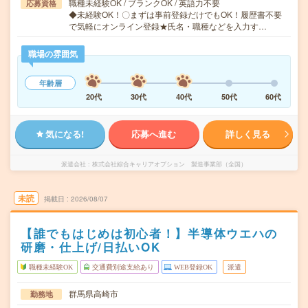
職種未経験OK / ブランクOK / 英語力不要
応募資格
◆未経験OK！〇まずは事前登録だけでもOK！履歴書不要
で気軽にオンライン登録★氏名・職種などを入力す…
職場の雰囲気
年齢層
20代
30代
40代
50代
60代
気になる!
応募へ進む
詳しく見る
派遣会社
株式会社綜合キャリアオプション 製造事業部（全国）
未読
掲載日
2026/08/07
【誰でもはじめは初心者！】半導体ウエハの
研磨・仕上げ/日払いOK
職種未経験OK
交通費別途支給あり
WEB登録OK
派遣
群馬県高崎市
勤務地