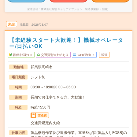
派遣会社
株式会社綜合キャリアオプション 製造事業部（全国）
未読
掲載日
2026/08/07
【未経験スタート大歓迎！】機械オペレータ
ー/日払いOK
職種未経験OK
交通費別途支給あり
WEB登録OK
派遣
群馬県高崎市
勤務地
シフト制
曜日頻度
08:00～18:0020:00～06:00
時間
長期でお仕事できる方、大歓迎！
期間
時給1550円
時給
交通費
交通費規定内支給
製品梱包作業及び運搬作業。重量8kg/個(製品入りFOSB)の
仕事内容