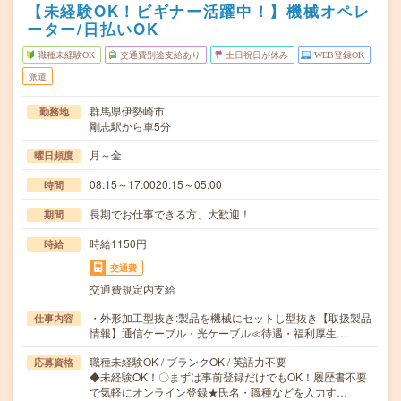
【未経験OK！ビギナー活躍中！】機械オペレ
ーター/日払いOK
職種未経験OK
交通費別途支給あり
土日祝日が休み
WEB登録OK
派遣
群馬県伊勢崎市
勤務地
剛志駅から車5分
月～金
曜日頻度
08:15～17:0020:15～05:00
時間
長期でお仕事できる方、大歓迎！
期間
時給1150円
時給
交通費
交通費規定内支給
・外形加工型抜き:製品を機械にセットし型抜き【取扱製品
仕事内容
情報】通信ケーブル・光ケーブル≪待遇・福利厚生…
職種未経験OK / ブランクOK / 英語力不要
応募資格
◆未経験OK！〇まずは事前登録だけでもOK！履歴書不要
で気軽にオンライン登録★氏名・職種などを入力す…