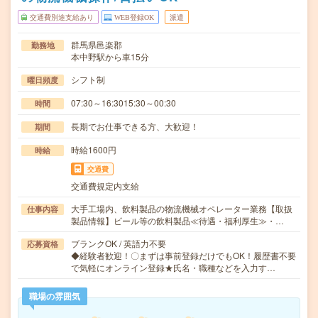
交通費別途支給あり
WEB登録OK
派遣
群馬県邑楽郡
勤務地
本中野駅から車15分
シフト制
曜日頻度
07:30～16:3015:30～00:30
時間
長期でお仕事できる方、大歓迎！
期間
時給1600円
時給
交通費
交通費規定内支給
大手工場内、飲料製品の物流機械オペレーター業務【取扱
仕事内容
製品情報】ビール等の飲料製品≪待遇・福利厚生≫・…
ブランクOK / 英語力不要
応募資格
◆経験者歓迎！〇まずは事前登録だけでもOK！履歴書不要
で気軽にオンライン登録★氏名・職種などを入力す…
職場の雰囲気