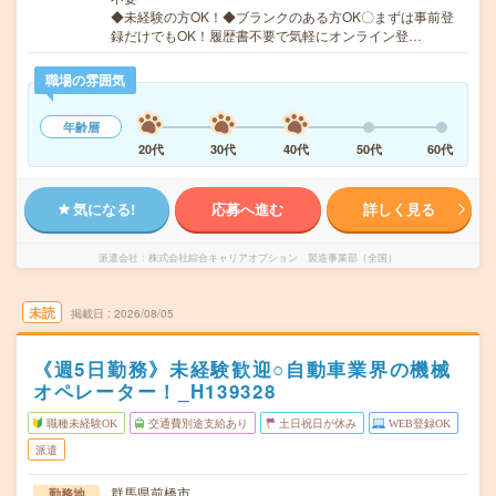
◆未経験の方OK！◆ブランクのある方OK〇まずは事前登
録だけでもOK！履歴書不要で気軽にオンライン登…
職場の雰囲気
年齢層
20代
30代
40代
50代
60代
気になる!
応募へ進む
詳しく見る
派遣会社
株式会社綜合キャリアオプション 製造事業部（全国）
未読
掲載日
2026/08/05
《週5日勤務》未経験歓迎○自動車業界の機械
オペレーター！_H139328
職種未経験OK
交通費別途支給あり
土日祝日が休み
WEB登録OK
派遣
群馬県前橋市
勤務地