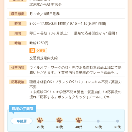
北原駅から徒歩16分
月～金／週5日勤務
曜日頻度
8:00～17:00(休憩1時間)19:15～4:15(休憩1時間)
時間
即日～長期（3ヶ月以上） 最短で応募開始から1週間！
期間
時給1250円
時給
交通費
交通費規定内支給
ウィルオブ・ワークの取引先である自動車部品工場にて勤
仕事内容
務いただきます。▼業務内容自動車のブレーキ部品を…
職種未経験OK / ブランクOK / パソコンスキル不要 / 英語力
応募資格
不要
＜未経験OK！＞＃学歴不問＃髪色・髪型自由！○応募後の
流れ「応募する」ボタンをクリック↓メールにてw…
職場の雰囲気
年齢層
20代
30代
40代
50代
60代