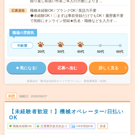
繰り返し取扱い作業ご本人の力量によりま…
職種未経験OK / ブランクOK / 英語力不要
応募資格
◆未経験OK！〇まずは事前登録だけでもOK！履歴書不要
で気軽にオンライン登録★氏名・職種などを入力す…
職場の雰囲気
年齢層
20代
30代
40代
50代
60代
気になる!
応募へ進む
詳しく見る
派遣会社
株式会社綜合キャリアオプション 製造事業部（全国）
未読
掲載日
2026/08/07
【未経験者歓迎！】機械オペレーター/日払い
OK
職種未経験OK
交通費別途支給あり
WEB登録OK
派遣