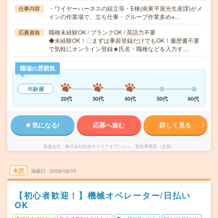
・ワイヤーハーネスの組立等・E棟(南東平屋光生産課)がメ
仕事内容
インの作業場で、立ち仕事・グループ作業多め※…
職種未経験OK / ブランクOK / 英語力不要
応募資格
◆未経験OK！〇まずは事前登録だけでもOK！履歴書不要
で気軽にオンライン登録★氏名・職種などを入力す…
職場の雰囲気
年齢層
20代
30代
40代
50代
60代
気になる!
応募へ進む
詳しく見る
派遣会社
株式会社綜合キャリアオプション 製造事業部（全国）
未読
掲載日
2026/08/05
【初心者歓迎！】機械オペレーター/日払い
OK