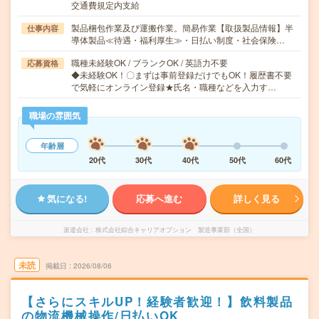
交通費規定内支給
製品梱包作業及び運搬作業。簡易作業【取扱製品情報】半
仕事内容
導体製品≪待遇・福利厚生≫・日払い制度・社会保険…
職種未経験OK / ブランクOK / 英語力不要
応募資格
◆未経験OK！〇まずは事前登録だけでもOK！履歴書不要
で気軽にオンライン登録★氏名・職種などを入力す…
職場の雰囲気
年齢層
20代
30代
40代
50代
60代
気になる!
応募へ進む
詳しく見る
派遣会社
株式会社綜合キャリアオプション 製造事業部（全国）
未読
掲載日
2026/08/06
【さらにスキルUP！経験者歓迎！】飲料製品
の物流機械操作/日払いOK