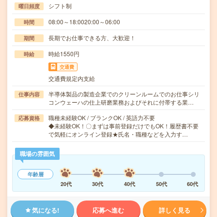
シフト制
曜日頻度
08:00～18:0020:00～06:00
時間
長期でお仕事できる方、大歓迎！
期間
時給1550円
時給
交通費
交通費規定内支給
半導体製品の製造企業でのクリーンルームでのお仕事シリ
仕事内容
コンウェーハの仕上研磨業務およびそれに付帯する業…
職種未経験OK / ブランクOK / 英語力不要
応募資格
◆未経験OK！〇まずは事前登録だけでもOK！履歴書不要
で気軽にオンライン登録★氏名・職種などを入力す…
職場の雰囲気
年齢層
20代
30代
40代
50代
60代
気になる!
応募へ進む
詳しく見る