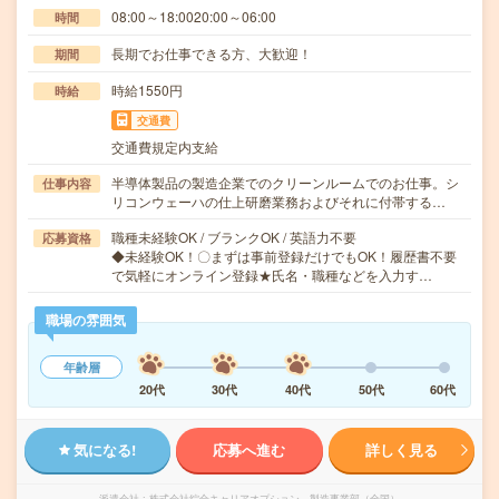
08:00～18:0020:00～06:00
時間
長期でお仕事できる方、大歓迎！
期間
時給1550円
時給
交通費
交通費規定内支給
半導体製品の製造企業でのクリーンルームでのお仕事。シ
仕事内容
リコンウェーハの仕上研磨業務およびそれに付帯する…
職種未経験OK / ブランクOK / 英語力不要
応募資格
◆未経験OK！〇まずは事前登録だけでもOK！履歴書不要
で気軽にオンライン登録★氏名・職種などを入力す…
職場の雰囲気
年齢層
20代
30代
40代
50代
60代
気になる!
応募へ進む
詳しく見る
派遣会社
株式会社綜合キャリアオプション 製造事業部（全国）