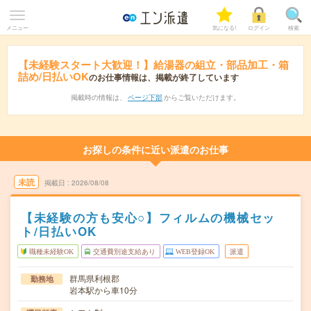
メニュー
気になる!
ログイン
検索
【未経験スタート大歓迎！】給湯器の組立・部品加工・箱
詰め/日払いOK
のお仕事情報は、掲載が終了しています
掲載時の情報は、
ページ下部
からご覧いただけます。
お探しの条件に近い派遣のお仕事
未読
掲載日
2026/08/08
【未経験の方も安心○】フィルムの機械セッ
ト/日払いOK
職種未経験OK
交通費別途支給あり
WEB登録OK
派遣
群馬県利根郡
勤務地
岩本駅から車10分