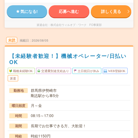
気になる!
応募へ進む
詳しく見る
派遣会社
株式会社ウィルオブ・ワーク FO事業部
未読
掲載日
2026/08/05
【未経験者歓迎！】機械オペレーター/日払い
OK
職種未経験OK
交通費別途支給あり
土日祝日が休み
WEB登録OK
派遣
群馬県伊勢崎市
勤務地
剛志駅から車5分
月～金
曜日頻度
08:15～17:00
時間
長期でお仕事できる方、大歓迎！
期間
時給1150円
時給