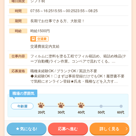
シフト制
曜日頻度
07:55～16:2515:55～00:2523:55～08:25
時間
長期でお仕事できる方、大歓迎！
期間
時給1500円
時給
交通費
交通費規定内支給
フィルムに塗料を塗る工程でフィル箱詰め、箱詰め検品(テ
仕事内容
ープ自動機)ライン作業。コンベアで流れてくる。…
職種未経験OK / ブランクOK / 英語力不要
応募資格
◆未経験OK！〇まずは事前登録だけでもOK！履歴書不要
で気軽にオンライン登録★氏名・職種などを入力す…
職場の雰囲気
年齢層
20代
30代
40代
50代
60代
気になる!
応募へ進む
詳しく見る