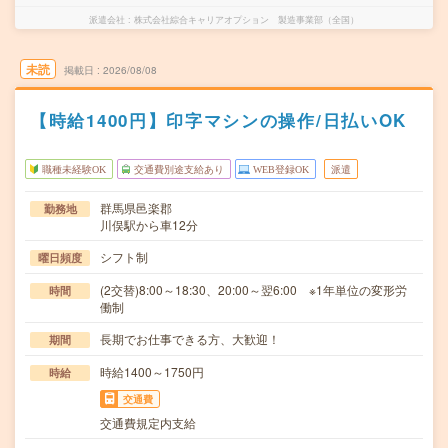
派遣会社
株式会社綜合キャリアオプション 製造事業部（全国）
未読
掲載日
2026/08/08
【時給1400円】印字マシンの操作/日払いOK
職種未経験OK
交通費別途支給あり
WEB登録OK
派遣
群馬県邑楽郡
勤務地
川俣駅から車12分
シフト制
曜日頻度
(2交替)8:00～18:30、20:00～翌6:00 ※1年単位の変形労
時間
働制
長期でお仕事できる方、大歓迎！
期間
時給1400～1750円
時給
交通費
交通費規定内支給