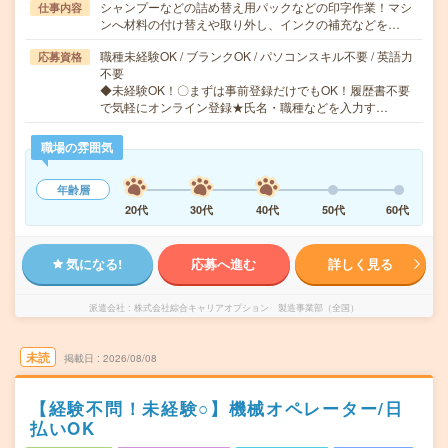
シャンプーなどの詰め替え用パックなどの印字作業！マシ
仕事内容
ンへ材料の付け替えや取り外し、インクの補充などを…
職種未経験OK / ブランクOK / パソコンスキル不要 / 英語力
応募資格
不要
◆未経験OK！〇まずは事前登録だけでもOK！履歴書不要
で気軽にオンライン登録★氏名・職種などを入力す…
職場の雰囲気
年齢層
20代
30代
40代
50代
60代
気になる!
応募へ進む
詳しく見る
派遣会社
株式会社綜合キャリアオプション 製造事業部（全国）
未読
掲載日
2026/08/08
【経験不問！未経験○】機械オペレーター/日
払いOK