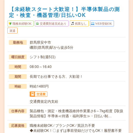
【未経験スタート大歓迎！】半導体製品の測
定・検査・機器管理/日払いOK
職種未経験OK
交通費別途支給あり
残業なし
WEB登録OK
派遣
群馬県安中市
勤務地
磯部(群馬県)駅から徒歩5分
シフト制(週5日)
曜日頻度
08:00～16:40
時間
長期でお仕事できる方、大歓迎！
期間
時給1480円
時給
交通費
交通費規定内支給
製品梱包・測定・検査機器維持作業重さ6～7kg程度【取扱
仕事内容
製品情報】半導体≪待遇・福利厚生≫・日払い制…
職種未経験OK / ブランクOK / 英語力不要
応募資格
◆未経験OK！〇まずは事前登録だけでもOK！履歴書不要