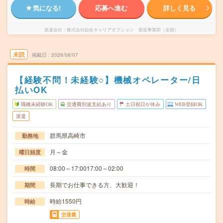
気になる!
応募へ進む
詳しく見る
派遣会社
株式会社綜合キャリアオプション 製造事業部（全国）
未読
掲載日
2026/08/07
【経験不問！未経験○】機械オペレーター/日
払いOK
職種未経験OK
交通費別途支給あり
土日祝日が休み
WEB登録OK
派遣
群馬県高崎市
勤務地
月～金
曜日頻度
08:00～17:0017:00～02:00
時間
長期でお仕事できる方、大歓迎！
期間
時給1550円
時給
交通費