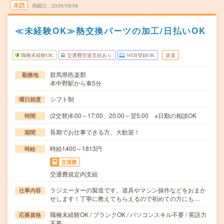
未読
掲載日
2026/08/06
≪未経験OK≫熱交換パーツの加工/日払いOK
職種未経験OK
交通費別途支給あり
WEB登録OK
派遣
群馬県邑楽郡
勤務地
本中野駅から車5分
シフト制
曜日頻度
(2交替)8:00～17:00、20:00～翌5:00 ※日勤の相談OK
時間
長期でお仕事できる方、大歓迎！
期間
時給1400～1813円
時給
交通費
交通費規定内支給
ラジエーターの製造です。道具やマシン操作などをおまか
仕事内容
せします！丁寧に教えてもらえるので初めての方にも…
職種未経験OK / ブランクOK / パソコンスキル不要 / 英語力
応募資格
不要