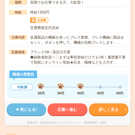
長期でお仕事できる方、大歓迎！
期間
時給1335円
時給
交通費
交通費規定内支給
金属製品の機械を使ったプレス業務。プレス機械に製品を
仕事内容
セット。ボタンを押して、機械が自動プレスします。…
ブランクOK / 英語力不要
応募資格
◆経験者歓迎！〇まずは事前登録だけでもOK！履歴書不要
で気軽にオンライン登録★氏名・職種などを入力す…
職場の雰囲気
年齢層
20代
30代
40代
50代
60代
気になる!
応募へ進む
詳しく見る
派遣会社
株式会社綜合キャリアオプション 製造事業部（全国）