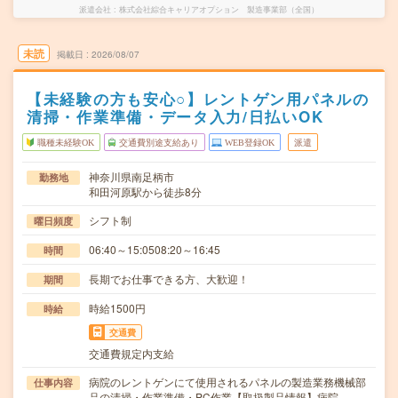
派遣会社
株式会社綜合キャリアオプション 製造事業部（全国）
未読
掲載日
2026/08/07
【未経験の方も安心○】レントゲン用パネルの
清掃・作業準備・データ入力/日払いOK
職種未経験OK
交通費別途支給あり
WEB登録OK
派遣
神奈川県南足柄市
勤務地
和田河原駅から徒歩8分
シフト制
曜日頻度
06:40～15:0508:20～16:45
時間
長期でお仕事できる方、大歓迎！
期間
時給1500円
時給
交通費
交通費規定内支給
病院のレントゲンにて使用されるパネルの製造業務機械部
仕事内容
品の清掃・作業準備・PC作業【取扱製品情報】病院…