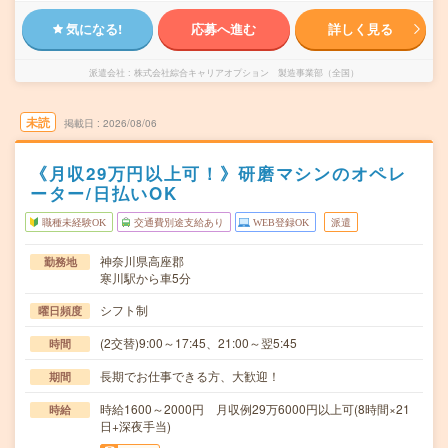
気になる!
応募へ進む
詳しく見る
派遣会社
株式会社綜合キャリアオプション 製造事業部（全国）
未読
掲載日
2026/08/06
《月収29万円以上可！》研磨マシンのオペレ
ーター/日払いOK
職種未経験OK
交通費別途支給あり
WEB登録OK
派遣
神奈川県高座郡
勤務地
寒川駅から車5分
シフト制
曜日頻度
(2交替)9:00～17:45、21:00～翌5:45
時間
長期でお仕事できる方、大歓迎！
期間
時給1600～2000円 月収例29万6000円以上可(8時間×21
時給
日+深夜手当)