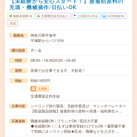
【未経験から安心スタート！】接着剤原料の
充填・機械操作/日払いOK
職種未経験OK
交通費別途支給あり
土日祝日が休み
WEB登録OK
派遣
神奈川県平塚市
勤務地
平塚駅からバス10分
月～金
曜日頻度
08:00～16:4520:00～04:45
時間
長期でお仕事できる方、大歓迎！
期間
時給1450円
時給
交通費
交通費規定内支給
シーリング材の製造、充鎮作業及び、マシンオペレーター
仕事内容
【取扱製品情報】接着剤等の原料≪待遇・福利厚生≫…
職種未経験OK / ブランクOK / 英語力不要
応募資格
◆未経験OK！〇まずは事前登録だけでもOK！履歴書不要
で気軽にオンライン登録★氏名・職種などを入力す…