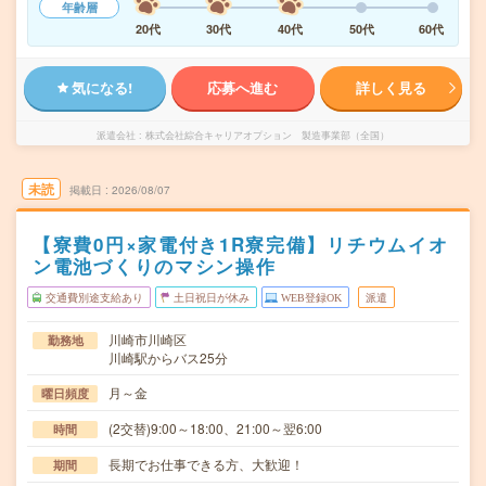
年齢層
20代
30代
40代
50代
60代
気になる!
応募へ進む
詳しく見る
派遣会社
株式会社綜合キャリアオプション 製造事業部（全国）
未読
掲載日
2026/08/07
【寮費0円×家電付き1R寮完備】リチウムイオ
ン電池づくりのマシン操作
交通費別途支給あり
土日祝日が休み
WEB登録OK
派遣
川崎市川崎区
勤務地
川崎駅からバス25分
月～金
曜日頻度
(2交替)9:00～18:00、21:00～翌6:00
時間
長期でお仕事できる方、大歓迎！
期間