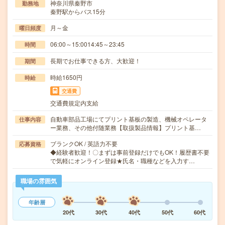
神奈川県秦野市
勤務地
秦野駅からバス15分
月～金
曜日頻度
06:00～15:0014:45～23:45
時間
長期でお仕事できる方、大歓迎！
期間
時給1650円
時給
交通費
交通費規定内支給
自動車部品工場にてプリント基板の製造、機械オペレータ
仕事内容
ー業務、その他付随業務【取扱製品情報】プリント基…
ブランクOK / 英語力不要
応募資格
◆経験者歓迎！〇まずは事前登録だけでもOK！履歴書不要
で気軽にオンライン登録★氏名・職種などを入力す…
職場の雰囲気
年齢層
20代
30代
40代
50代
60代