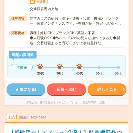
交通費
交通費規定内支給
光学ガラスの研磨・洗浄・運搬・設置・機械オペレータ
仕事内容
ー・装置メンテナンスです。※有機溶剤・特定化合物・…
職種未経験OK / ブランクOK / 英語力不要
応募資格
◆未経験OK！◆Word・Excelの簡単な操作できる方◆製
造・交替経験あると尚可〇まずは事前登録だ…
職場の雰囲気
年齢層
20代
30代
40代
50代
60代
気になる!
応募へ進む
詳しく見る
派遣会社
株式会社綜合キャリアオプション 製造事業部（全国）
未読
掲載日
2026/08/06
【経験活かしてステップUP！】航空機部品の