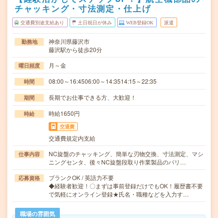
チャッキング・寸法測定・仕上げ
交通費別途支給あり
土日祝日が休み
WEB登録OK
派遣
神奈川県藤沢市
勤務地
藤沢駅から徒歩20分
月～金
曜日頻度
08:00～16:4506:00～14:3514:15～22:35
時間
長期でお仕事できる方、大歓迎！
期間
時給1650円
時給
交通費
交通費規定内支給
NC旋盤のチャッキング、簡単な刃物交換、寸法測定、マシ
仕事内容
ニングセンタ、後々NC旋盤段取り作業製品のバリ…
ブランクOK / 英語力不要
応募資格
◆経験者歓迎！〇まずは事前登録だけでもOK！履歴書不要
で気軽にオンライン登録★氏名・職種などを入力す…
職場の雰囲気