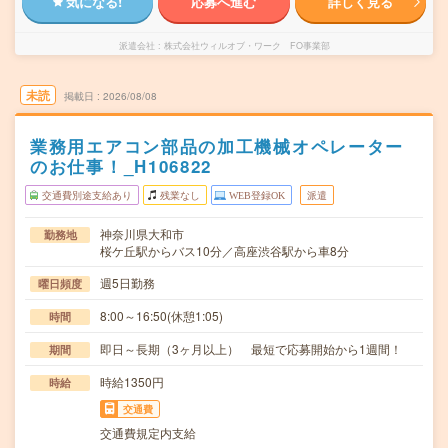
気になる!
応募へ進む
詳しく見る
派遣会社
株式会社ウィルオブ・ワーク FO事業部
未読
掲載日
2026/08/08
業務用エアコン部品の加工機械オペレーター
のお仕事！_H106822
交通費別途支給あり
残業なし
WEB登録OK
派遣
神奈川県大和市
勤務地
桜ケ丘駅からバス10分／高座渋谷駅から車8分
週5日勤務
曜日頻度
8:00～16:50(休憩1:05)
時間
即日～長期（3ヶ月以上） 最短で応募開始から1週間！
期間
時給1350円
時給
交通費
交通費規定内支給