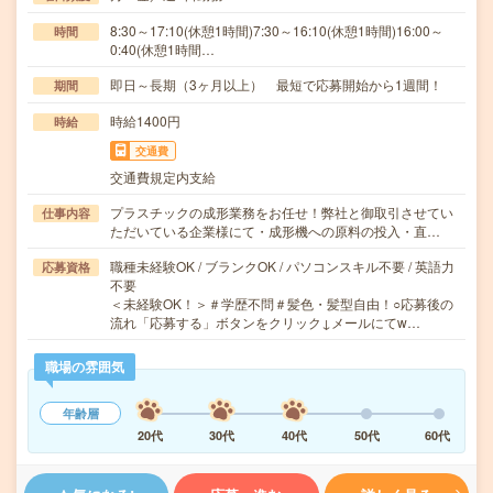
8:30～17:10(休憩1時間)7:30～16:10(休憩1時間)16:00～
時間
0:40(休憩1時間…
即日～長期（3ヶ月以上） 最短で応募開始から1週間！
期間
時給1400円
時給
交通費
交通費規定内支給
プラスチックの成形業務をお任せ！弊社と御取引させてい
仕事内容
ただいている企業様にて・成形機への原料の投入・直…
職種未経験OK / ブランクOK / パソコンスキル不要 / 英語力
応募資格
不要
＜未経験OK！＞＃学歴不問＃髪色・髪型自由！○応募後の
流れ「応募する」ボタンをクリック↓メールにてw…
職場の雰囲気
年齢層
20代
30代
40代
50代
60代