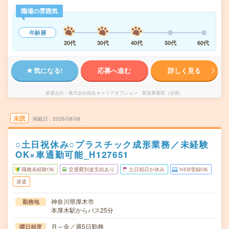
職場の雰囲気
年齢層
20代
30代
40代
50代
60代
気になる!
応募へ進む
詳しく見る
派遣会社
株式会社綜合キャリアオプション 製造事業部（全国）
未読
掲載日
2026/08/08
○土日祝休み○プラスチック成形業務／未経験
OK×車通勤可能_H127651
職種未経験OK
交通費別途支給あり
土日祝日が休み
WEB登録OK
派遣
神奈川県厚木市
勤務地
本厚木駅からバス25分
月～金／週5日勤務
曜日頻度