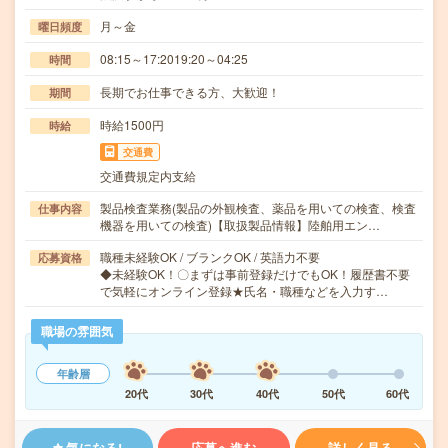
月～金
曜日頻度
08:15～17:2019:20～04:25
時間
長期でお仕事できる方、大歓迎！
期間
時給1500円
時給
交通費
交通費規定内支給
製品検査業務(製品の外観検査、薬品を用いての検査、検査
仕事内容
機器を用いての検査)【取扱製品情報】陸舶用エン…
職種未経験OK / ブランクOK / 英語力不要
応募資格
◆未経験OK！〇まずは事前登録だけでもOK！履歴書不要
で気軽にオンライン登録★氏名・職種などを入力す…
職場の雰囲気
年齢層
20代
30代
40代
50代
60代
気になる!
応募へ進む
詳しく見る