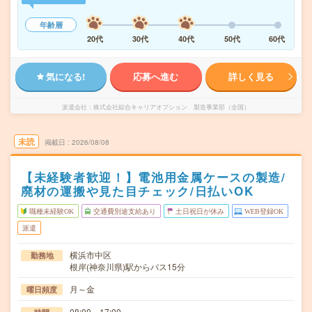
年齢層
20代
30代
40代
50代
60代
気になる!
応募へ進む
詳しく見る
派遣会社
株式会社綜合キャリアオプション 製造事業部（全国）
未読
掲載日
2026/08/08
【未経験者歓迎！】電池用金属ケースの製造/
廃材の運搬や見た目チェック/日払いOK
職種未経験OK
交通費別途支給あり
土日祝日が休み
WEB登録OK
派遣
横浜市中区
勤務地
根岸(神奈川県)駅からバス15分
月～金
曜日頻度
08:00～17:00