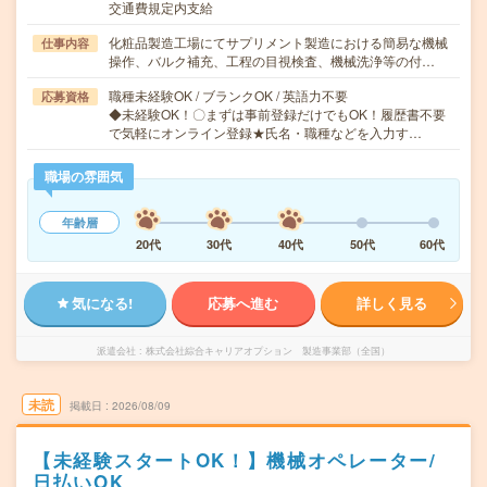
交通費規定内支給
化粧品製造工場にてサプリメント製造における簡易な機械
仕事内容
操作、バルク補充、工程の目視検査、機械洗浄等の付…
職種未経験OK / ブランクOK / 英語力不要
応募資格
◆未経験OK！〇まずは事前登録だけでもOK！履歴書不要
で気軽にオンライン登録★氏名・職種などを入力す…
職場の雰囲気
年齢層
20代
30代
40代
50代
60代
気になる!
応募へ進む
詳しく見る
派遣会社
株式会社綜合キャリアオプション 製造事業部（全国）
未読
掲載日
2026/08/09
【未経験スタートOK！】機械オペレーター/
日払いOK