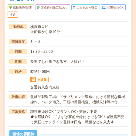
職種未経験OK
交通費別途支給あり
土日祝日が休み
WEB登録OK
派遣
横浜市栄区
勤務地
大船駅から車10分
月～金
曜日頻度
13:30～22:00
時間
長期でお仕事できる方、大歓迎！
期間
時給1400円
時給
交通費
交通費規定内支給
化粧品製造工場にてサプリメント製造における簡易な機械
仕事内容
操作、バルク補充、工程の目視検査、機械洗浄等の付…
職種未経験OK / ブランクOK / 英語力不要
応募資格
◆未経験OK！〇まずは事前登録だけでもOK！履歴書不要
で気軽にオンライン登録★氏名・職種などを入力す…
職場の雰囲気