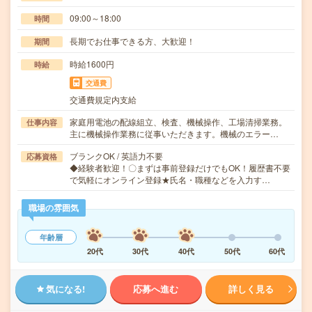
09:00～18:00
時間
長期でお仕事できる方、大歓迎！
期間
時給1600円
時給
交通費
交通費規定内支給
家庭用電池の配線組立、検査、機械操作、工場清掃業務。
仕事内容
主に機械操作業務に従事いただきます。機械のエラー…
ブランクOK / 英語力不要
応募資格
◆経験者歓迎！〇まずは事前登録だけでもOK！履歴書不要
で気軽にオンライン登録★氏名・職種などを入力す…
職場の雰囲気
年齢層
20代
30代
40代
50代
60代
気になる!
応募へ進む
詳しく見る