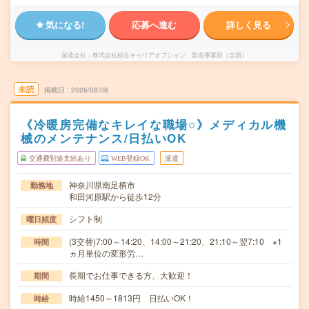
気になる!
応募へ進む
詳しく見る
派遣会社
株式会社綜合キャリアオプション 製造事業部（全国）
未読
掲載日
2026/08/08
《冷暖房完備なキレイな職場○》メディカル機
械のメンテナンス/日払いOK
交通費別途支給あり
WEB登録OK
派遣
神奈川県南足柄市
勤務地
和田河原駅から徒歩12分
シフト制
曜日頻度
(3交替)7:00～14:20、14:00～21:20、21:10～翌7:10 ※1
時間
ヵ月単位の変形労…
長期でお仕事できる方、大歓迎！
期間
時給1450～1813円 日払いOK！
時給