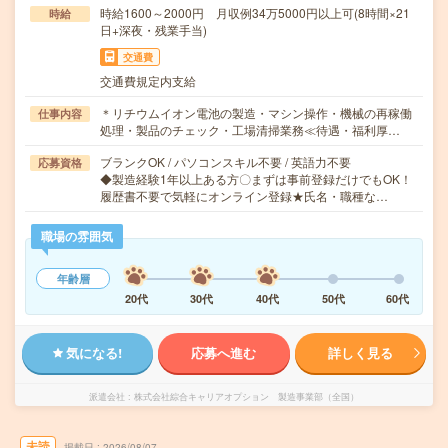
時給1600～2000円 月収例34万5000円以上可(8時間×21
時給
日+深夜・残業手当)
交通費
交通費規定内支給
＊リチウムイオン電池の製造・マシン操作・機械の再稼働
仕事内容
処理・製品のチェック・工場清掃業務≪待遇・福利厚…
ブランクOK / パソコンスキル不要 / 英語力不要
応募資格
◆製造経験1年以上ある方〇まずは事前登録だけでもOK！
履歴書不要で気軽にオンライン登録★氏名・職種な…
職場の雰囲気
年齢層
20代
30代
40代
50代
60代
気になる!
応募へ進む
詳しく見る
派遣会社
株式会社綜合キャリアオプション 製造事業部（全国）
未読
掲載日
2026/08/07