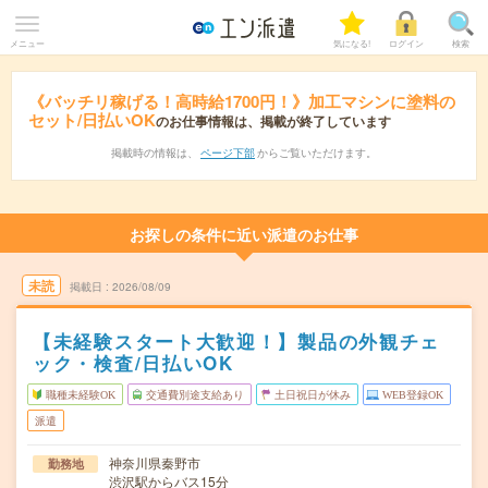
メニュー
気になる!
ログイン
検索
《バッチリ稼げる！高時給1700円！》加工マシンに塗料の
セット/日払いOK
のお仕事情報は、掲載が終了しています
掲載時の情報は、
ページ下部
からご覧いただけます。
お探しの条件に近い派遣のお仕事
未読
掲載日
2026/08/09
【未経験スタート大歓迎！】製品の外観チェ
ック・検査/日払いOK
職種未経験OK
交通費別途支給あり
土日祝日が休み
WEB登録OK
派遣
神奈川県秦野市
勤務地
渋沢駅からバス15分