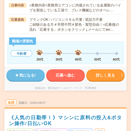
○業務内容○業務用エアコンに内蔵されている金属製のパイ
仕事内容
プを製造している工場で、プレス機械などのオペレ…
ブランクOK / パソコンスキル不要 / 英語力不要
応募資格
ご経験のある方＃学歴不問＃髪色・髪型自由！○応募後の
流れ「応募する」ボタンをクリック↓メールにてwe…
職場の雰囲気
年齢層
20代
30代
40代
50代
60代
気になる!
応募へ進む
詳しく見る
派遣会社
株式会社ウィルオブ・ワーク FO事業部
未読
掲載日
2026/08/07
《人気の日勤帯！》マシンに原料の投入&ボタ
ン操作/日払いOK