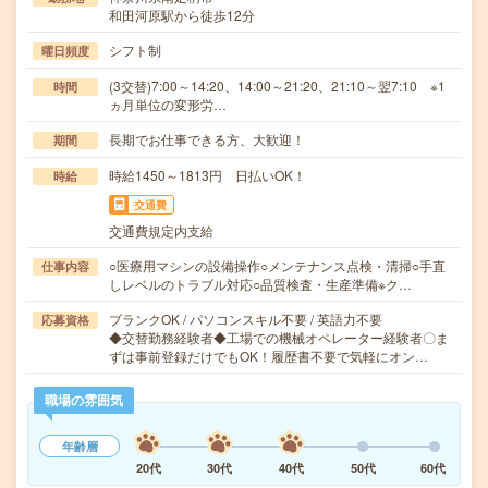
和田河原駅から徒歩12分
シフト制
曜日頻度
(3交替)7:00～14:20、14:00～21:20、21:10～翌7:10 ※1
時間
ヵ月単位の変形労…
長期でお仕事できる方、大歓迎！
期間
時給1450～1813円 日払いOK！
時給
交通費
交通費規定内支給
○医療用マシンの設備操作○メンテナンス点検・清掃○手直
仕事内容
しレベルのトラブル対応○品質検査・生産準備※ク…
ブランクOK / パソコンスキル不要 / 英語力不要
応募資格
◆交替勤務経験者◆工場での機械オペレーター経験者〇ま
ずは事前登録だけでもOK！履歴書不要で気軽にオン…
職場の雰囲気
年齢層
20代
30代
40代
50代
60代