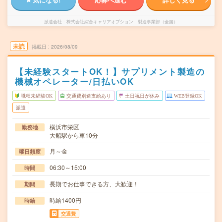
派遣会社
株式会社綜合キャリアオプション 製造事業部（全国）
未読
掲載日
2026/08/09
【未経験スタートOK！】サプリメント製造の
機械オペレーター/日払いOK
職種未経験OK
交通費別途支給あり
土日祝日が休み
WEB登録OK
派遣
横浜市栄区
勤務地
大船駅から車10分
月～金
曜日頻度
06:30～15:00
時間
長期でお仕事できる方、大歓迎！
期間
時給1400円
時給
交通費