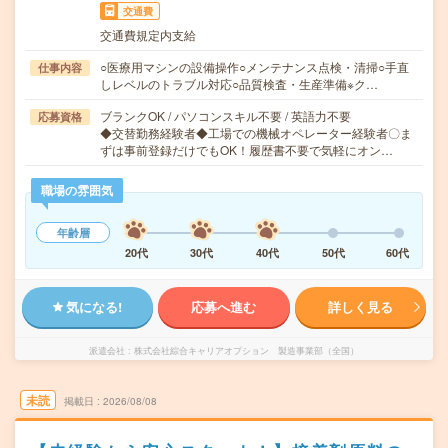
交通費
交通費規定内支給
○医療用マシンの設備操作○メンテナンス点検・清掃○手直
仕事内容
しレベルのトラブル対応○品質検査・生産準備※ク…
ブランクOK / パソコンスキル不要 / 英語力不要
応募資格
◆交替勤務経験者◆工場での機械オペレーター経験者〇ま
ずは事前登録だけでもOK！履歴書不要で気軽にオン…
職場の雰囲気
年齢層
20代
30代
40代
50代
60代
気になる!
応募へ進む
詳しく見る
派遣会社
株式会社綜合キャリアオプション 製造事業部（全国）
未読
掲載日
2026/08/08