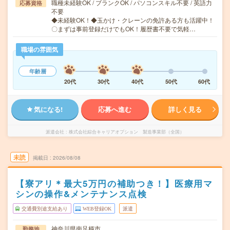
職種未経験OK / ブランクOK / パソコンスキル不要 / 英語力
応募資格
不要
◆未経験OK！◆玉かけ・クレーンの免許ある方も活躍中！
〇まずは事前登録だけでもOK！履歴書不要で気軽…
職場の雰囲気
年齢層
20代
30代
40代
50代
60代
気になる!
応募へ進む
詳しく見る
派遣会社
株式会社綜合キャリアオプション 製造事業部（全国）
未読
掲載日
2026/08/08
【寮アリ＊最大5万円の補助つき！】医療用マ
シンの操作&メンテナンス点検
交通費別途支給あり
WEB登録OK
派遣
神奈川県南足柄市
勤務地