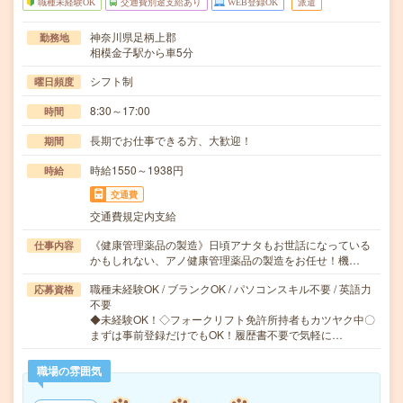
職種未経験OK
交通費別途支給あり
WEB登録OK
派遣
神奈川県足柄上郡
勤務地
相模金子駅から車5分
シフト制
曜日頻度
8:30～17:00
時間
長期でお仕事できる方、大歓迎！
期間
時給1550～1938円
時給
交通費
交通費規定内支給
《健康管理薬品の製造》日頃アナタもお世話になっている
仕事内容
かもしれない、アノ健康管理薬品の製造をお任せ！機…
職種未経験OK / ブランクOK / パソコンスキル不要 / 英語力
応募資格
不要
◆未経験OK！◇フォークリフト免許所持者もカツヤク中〇
まずは事前登録だけでもOK！履歴書不要で気軽に…
職場の雰囲気