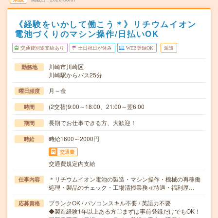
《経験をいかして働こう＊》リチウムイオン
電池づくりのマシン操作/日払いOK
交通費別途支給あり
土日祝日が休み
WEB登録OK
派遣
川崎市川崎区
勤務地
川崎駅からバス25分
月～金
曜日頻度
(2交替)9:00～18:00、21:00～翌6:00
時間
長期でお仕事できる方、大歓迎！
期間
時給1600～2000円
時給
交通費
交通費規定内支給
＊リチウムイオン電池の製造・マシン操作・機械の再稼働
仕事内容
処理・製品のチェック・工場清掃業務≪待遇・福利厚…
ブランクOK / パソコンスキル不要 / 英語力不要
応募資格
◆製造経験1年以上ある方〇まずは事前登録だけでもOK！