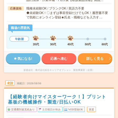
職種未経験OK / ブランクOK / 英語力不要
応募資格
◆未経験OK！〇まずは事前登録だけでもOK！履歴書不要
で気軽にオンライン登録★氏名・職種などを入力す…
職場の雰囲気
年齢層
20代
30代
40代
50代
60代
気になる!
応募へ進む
詳しく見る
派遣会社
株式会社綜合キャリアオプション 製造事業部（全国）
未読
掲載日
2026/08/06
【経験者向けマイスターワーク！】プリント
基板の機械操作・製造/日払いOK
交通費別途支給あり
土日祝日が休み
WEB登録OK
派遣