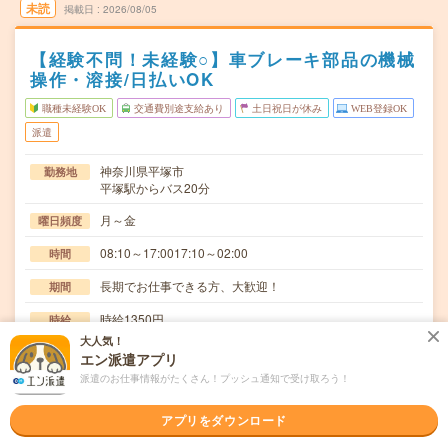
未読
掲載日
2026/08/05
【経験不問！未経験○】車ブレーキ部品の機械
操作・溶接/日払いOK
職種未経験OK
交通費別途支給あり
土日祝日が休み
WEB登録OK
派遣
神奈川県平塚市
勤務地
平塚駅からバス20分
月～金
曜日頻度
08:10～17:0017:10～02:00
時間
長期でお仕事できる方、大歓迎！
期間
時給1350円
時給
大人気！
交通費
エン派遣アプリ
交通費規定内支給
派遣のお仕事情報がたくさん！プッシュ通知で受け取ろう！
自動車部品の製造機械オペレーター、ロボット溶接その他
仕事内容
付随業務【取扱製品情報】自動車部品(ブレーキ)≪…
アプリをダウンロード