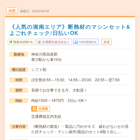
未読
掲載日
2026/08/08
《人気の湘南エリア》断熱材のマシンセット&
よごれチェック/日払いOK
職種未経験OK
交通費別途支給あり
WEB登録OK
派遣
神奈川県高座郡
勤務地
寒川駅から車10分
シフト制
曜日頻度
(3交替)6:55～15:00、14:55～23:00、22:55～翌7:00
時間
長期でお仕事できる方、大歓迎！
期間
時給1500～1875円 日払いOK！
時給
交通費
交通費規定内支給
《断熱材の製造》・製品に汚れやキズ、破れがないかの見
仕事内容
た目チェック・マシン操作(製品のセット&取り出し…