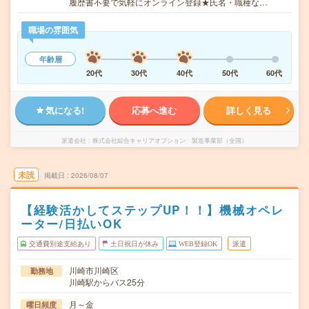
履歴書不要で気軽にオンライン登録★氏名・職種な…
職場の雰囲気
年齢層
20代
30代
40代
50代
60代
気になる!
応募へ進む
詳しく見る
派遣会社
株式会社綜合キャリアオプション 製造事業部（全国）
未読
掲載日
2026/08/07
【経験活かしてステップUP！！】機械オペレ
ーター/日払いOK
交通費別途支給あり
土日祝日が休み
WEB登録OK
派遣
川崎市川崎区
勤務地
川崎駅からバス25分
月～金
曜日頻度