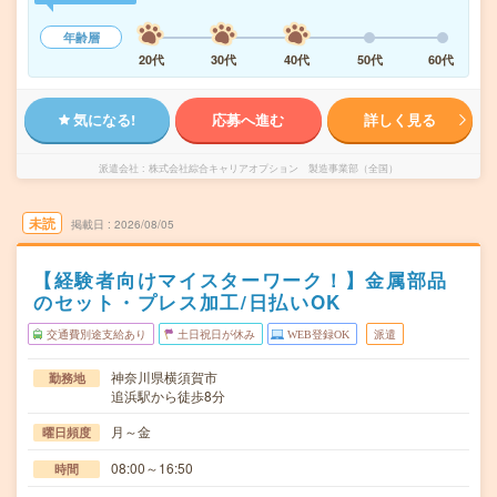
年齢層
20代
30代
40代
50代
60代
気になる!
応募へ進む
詳しく見る
派遣会社
株式会社綜合キャリアオプション 製造事業部（全国）
未読
掲載日
2026/08/05
【経験者向けマイスターワーク！】金属部品
のセット・プレス加工/日払いOK
交通費別途支給あり
土日祝日が休み
WEB登録OK
派遣
神奈川県横須賀市
勤務地
追浜駅から徒歩8分
月～金
曜日頻度
08:00～16:50
時間