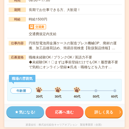
時間
長期でお仕事できる方、大歓迎！
期間
時給1500円
時給
交通費
交通費規定内支給
円筒型電池用金属ケースの製造プレス機械OP、廃材の運
仕事内容
搬、加工品後荷詰め、簡易目視検査【取扱製品情報】…
職種未経験OK / ブランクOK / 英語力不要
応募資格
◆未経験OK！〇まずは事前登録だけでもOK！履歴書不要
で気軽にオンライン登録★氏名・職種などを入力す…
職場の雰囲気
年齢層
20代
30代
40代
50代
60代
気になる!
応募へ進む
詳しく見る
派遣会社
株式会社綜合キャリアオプション 製造事業部（全国）