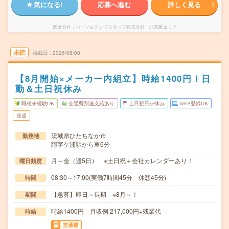
気になる!
応募へ進む
詳しく見る
派遣会社
パーソルテンプスタッフ株式会社 北関東エリア
未読
掲載日
2026/08/08
【8月開始×メーカー内組立】時給1400円！日
勤＆土日祝休み
職種未経験OK
交通費別途支給あり
土日祝日が休み
WEB登録OK
派遣
茨城県ひたちなか市
勤務地
阿字ケ浦駅から車6分
月～金（週5日） ※土日祝＋会社カレンダーあり！
曜日頻度
08:30～17:00(実働7時間45分 休憩45分)
時間
【急募】即日～長期 ※8月～！
期間
時給1400円 月収例 217,000円+残業代
時給
交通費