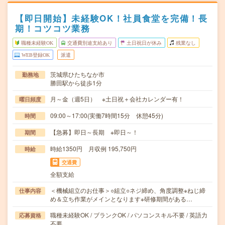
【即日開始】未経験OK！社員食堂を完備！長
期！コツコツ業務
職種未経験OK
交通費別途支給あり
土日祝日が休み
残業なし
WEB登録OK
派遣
茨城県ひたちなか市
勤務地
勝田駅から徒歩1分
月～金（週5日） ※土日祝＋会社カレンダー有！
曜日頻度
09:00～17:00(実働7時間15分 休憩45分)
時間
【急募】即日～長期 ※即日～！
期間
時給1350円 月収例 195,750円
時給
交通費
全額支給
＜機械組立のお仕事＞○組立○ネジ締め、角度調整※ねじ締
仕事内容
め＆立ち作業がメインとなります※研修期間がある…
職種未経験OK / ブランクOK / パソコンスキル不要 / 英語力
応募資格
不要