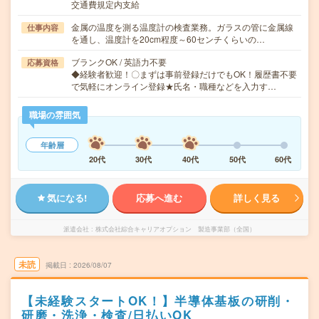
交通費規定内支給
金属の温度を測る温度計の検査業務。ガラスの管に金属線
仕事内容
を通し、温度計を20cm程度～60センチくらいの…
ブランクOK / 英語力不要
応募資格
◆経験者歓迎！〇まずは事前登録だけでもOK！履歴書不要
で気軽にオンライン登録★氏名・職種などを入力す…
職場の雰囲気
年齢層
20代
30代
40代
50代
60代
気になる!
応募へ進む
詳しく見る
派遣会社
株式会社綜合キャリアオプション 製造事業部（全国）
未読
掲載日
2026/08/07
【未経験スタートOK！】半導体基板の研削・
研磨・洗浄・検査/日払いOK