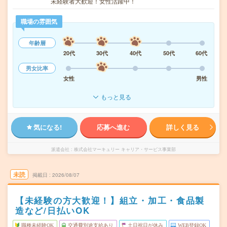
未経験者大歓迎！女性活躍中！
職場の雰囲気
年齢層
20代
30代
40代
50代
60代
男女比率
女性
男性
もっと見る
気になる!
応募へ進む
詳しく見る
派遣会社
株式会社マーキュリー キャリア・サービス事業部
未読
掲載日
2026/08/07
【未経験の方大歓迎！】組立・加工・食品製
造など/日払いOK
職種未経験OK
交通費別途支給あり
土日祝日が休み
WEB登録OK