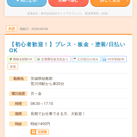
派遣会社
株式会社綜合キャリアオプション 製造事業部（全国）
未読
掲載日
2026/08/08
【初心者歓迎！】プレス・板金・塗装/日払い
OK
職種未経験OK
交通費別途支給あり
土日祝日が休み
WEB登録OK
派遣
茨城県稲敷郡
勤務地
荒川沖駅から車20分
月～金
曜日頻度
08:30～17:15
時間
長期でお仕事できる方、大歓迎！
期間
時給1400円
時給
交通費