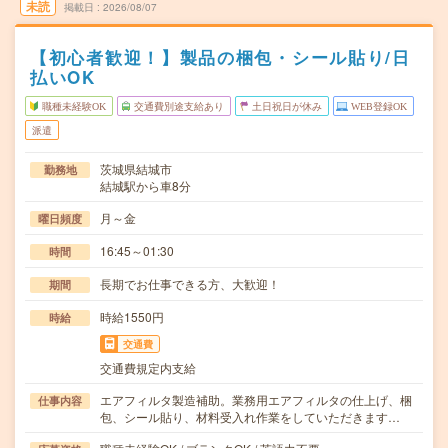
未読
掲載日
2026/08/07
【初心者歓迎！】製品の梱包・シール貼り/日
払いOK
職種未経験OK
交通費別途支給あり
土日祝日が休み
WEB登録OK
派遣
茨城県結城市
勤務地
結城駅から車8分
月～金
曜日頻度
16:45～01:30
時間
長期でお仕事できる方、大歓迎！
期間
時給1550円
時給
交通費
交通費規定内支給
エアフィルタ製造補助。業務用エアフィルタの仕上げ、梱
仕事内容
包、シール貼り、材料受入れ作業をしていただきます…