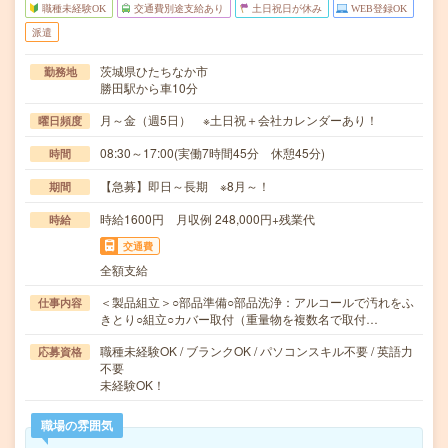
職種未経験OK
交通費別途支給あり
土日祝日が休み
WEB登録OK
派遣
茨城県ひたちなか市
勤務地
勝田駅から車10分
月～金（週5日） ※土日祝＋会社カレンダーあり！
曜日頻度
08:30～17:00(実働7時間45分 休憩45分)
時間
【急募】即日～長期 ※8月～！
期間
時給1600円 月収例 248,000円+残業代
時給
交通費
全額支給
＜製品組立＞○部品準備○部品洗浄：アルコールで汚れをふ
仕事内容
きとり○組立○カバー取付（重量物を複数名で取付…
職種未経験OK / ブランクOK / パソコンスキル不要 / 英語力
応募資格
不要
未経験OK！
職場の雰囲気