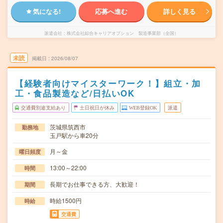
気になる!
応募へ進む
詳しく見る
派遣会社
株式会社綜合キャリアオプション 製造事業部（全国）
未読
掲載日
2026/08/07
【経験者向けマイスターワーク！】組立・加
工・食品製造など/日払いOK
交通費別途支給あり
土日祝日が休み
WEB登録OK
派遣
茨城県筑西市
勤務地
玉戸駅から車20分
月～金
曜日頻度
13:00～22:00
時間
長期でお仕事できる方、大歓迎！
期間
時給1500円
時給
交通費