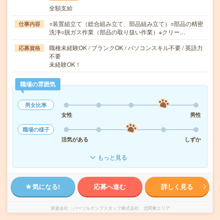
全額支給
○装置組立て（総合組み立て、部品組み立て）○部品の精密
仕事内容
洗浄○脱ガス作業（部品の取り扱い作業）※クリー…
職種未経験OK / ブランクOK / パソコンスキル不要 / 英語力
応募資格
不要
未経験OK！
職場の雰囲気
男女比率
女性
男性
職場の様子
活気がある
しずか
もっと見る
気になる!
応募へ進む
詳しく見る
派遣会社
パーソルテンプスタッフ株式会社 北関東エリア