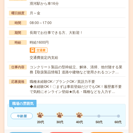
滑河駅から車16分
月～金
曜日頻度
08:00～17:00
時間
長期でお仕事できる方、大歓迎！
期間
時給1600円
時給
交通費
交通費規定内支給
コンクリート製品の型枠組立、解体、清掃、他付随する業
仕事内容
務【取扱製品情報】道路や建物など使用されるコンク…
職種未経験OK / ブランクOK / 英語力不要
応募資格
◆未経験OK！〇まずは事前登録だけでもOK！履歴書不要
で気軽にオンライン登録★氏名・職種などを入力す…
職場の雰囲気
年齢層
20代
30代
40代
50代
60代