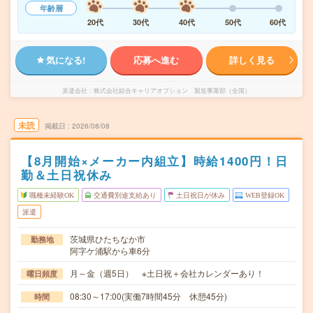
年齢層
20代
30代
40代
50代
60代
気になる!
応募へ進む
詳しく見る
派遣会社
株式会社綜合キャリアオプション 製造事業部（全国）
未読
掲載日
2026/08/08
【8月開始×メーカー内組立】時給1400円！日
勤＆土日祝休み
職種未経験OK
交通費別途支給あり
土日祝日が休み
WEB登録OK
派遣
茨城県ひたちなか市
勤務地
阿字ケ浦駅から車6分
月～金（週5日） ※土日祝＋会社カレンダーあり！
曜日頻度
08:30～17:00(実働7時間45分 休憩45分)
時間