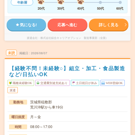
年齢層
20代
30代
40代
50代
60代
気になる!
応募へ進む
詳しく見る
派遣会社
株式会社綜合キャリアオプション 製造事業部（全国）
未読
掲載日
2026/08/07
【経験不問！未経験○】組立・加工・食品製造
など/日払いOK
職種未経験OK
交通費別途支給あり
土日祝日が休み
WEB登録OK
派遣
茨城県稲敷郡
勤務地
荒川沖駅から車19分
月～金
曜日頻度
08:00～17:00
時間