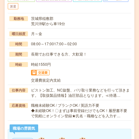
派遣
茨城県稲敷郡
勤務地
荒川沖駅から車19分
月～金
曜日頻度
08:00～17:0017:00～02:00
時間
長期でお仕事できる方、大歓迎！
期間
時給1550円
時給
交通費
交通費規定内支給
ピストン加工、NC旋盤、バリ取り業務などを行って頂きま
仕事内容
す。【取扱製品情報】油圧部品となります。≪待遇…
職種未経験OK / ブランクOK / 英語力不要
応募資格
◆未経験OK！〇まずは事前登録だけでもOK！履歴書不要
で気軽にオンライン登録★氏名・職種などを入力す…
職場の雰囲気