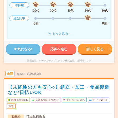
年齢層
20代
30代
40代
50代
60代
男女比率
女性
男性
もっと見る
気になる!
応募へ進む
詳しく見る
派遣会社
パーソルテンプスタッフ株式会社 北関東エリア
未読
掲載日
2026/08/06
【未経験の方も安心○】組立・加工・食品製造
など/日払いOK
職種未経験OK
交通費別途支給あり
土日祝日が休み
WEB登録OK
派遣
茨城県稲敷市
勤務地