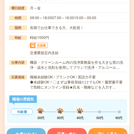
月～金
曜日頻度
09:00～18:0007:00～16:0015:00～00:00
時間
長期でお仕事できる方、大歓迎！
期間
時給1500円
時給
交通費
交通費規定内支給
機器・クリーンルーム内の洗浄業務薬を作る大きな窯の洗
仕事内容
浄・温水と洗剤を使用してブラシで洗浄・アルコール…
職種未経験OK / ブランクOK / 英語力不要
応募資格
◆未経験OK！〇まずは事前登録だけでもOK！履歴書不要
で気軽にオンライン登録★氏名・職種などを入力す…
職場の雰囲気
年齢層
20代
30代
40代
50代
60代
気になる!
応募へ進む
詳しく見る