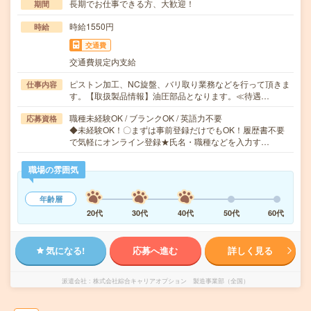
長期でお仕事できる方、大歓迎！
期間
時給1550円
時給
交通費
交通費規定内支給
ピストン加工、NC旋盤、バリ取り業務などを行って頂きま
仕事内容
す。【取扱製品情報】油圧部品となります。≪待遇…
職種未経験OK / ブランクOK / 英語力不要
応募資格
◆未経験OK！〇まずは事前登録だけでもOK！履歴書不要
で気軽にオンライン登録★氏名・職種などを入力す…
職場の雰囲気
年齢層
20代
30代
40代
50代
60代
気になる!
応募へ進む
詳しく見る
派遣会社
株式会社綜合キャリアオプション 製造事業部（全国）