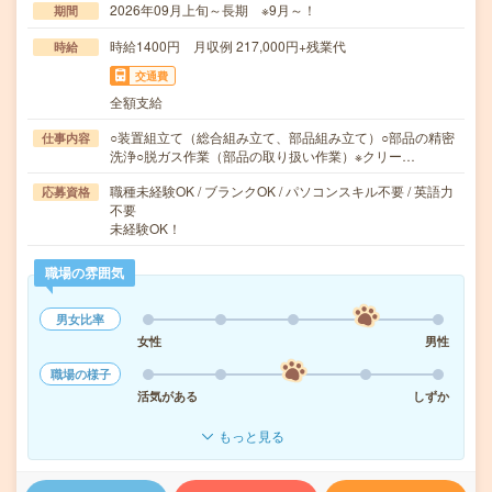
2026年09月上旬～長期 ※9月～！
期間
時給1400円 月収例 217,000円+残業代
時給
交通費
全額支給
○装置組立て（総合組み立て、部品組み立て）○部品の精密
仕事内容
洗浄○脱ガス作業（部品の取り扱い作業）※クリー…
職種未経験OK / ブランクOK / パソコンスキル不要 / 英語力
応募資格
不要
未経験OK！
職場の雰囲気
男女比率
女性
男性
職場の様子
活気がある
しずか
もっと見る