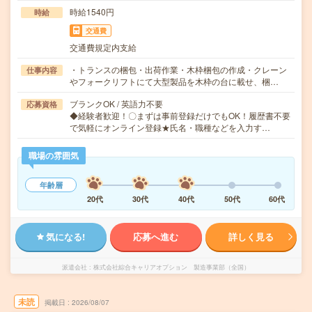
時給1540円
時給
交通費
交通費規定内支給
・トランスの梱包・出荷作業・木枠梱包の作成・クレーン
仕事内容
やフォークリフトにて大型製品を木枠の台に載せ、梱…
ブランクOK / 英語力不要
応募資格
◆経験者歓迎！〇まずは事前登録だけでもOK！履歴書不要
で気軽にオンライン登録★氏名・職種などを入力す…
職場の雰囲気
年齢層
20代
30代
40代
50代
60代
気になる!
応募へ進む
詳しく見る
派遣会社
株式会社綜合キャリアオプション 製造事業部（全国）
未読
掲載日
2026/08/07