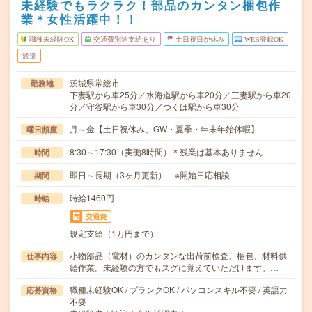
未経験でもラクラク！部品のカンタン梱包作
業＊女性活躍中！！
職種未経験OK
交通費別途支給あり
土日祝日が休み
WEB登録OK
派遣
茨城県常総市
勤務地
下妻駅から車25分／水海道駅から車20分／三妻駅から車20
分／守谷駅から車30分／つくば駅から車30分
月～金【土日祝休み、GW・夏季・年末年始休暇】
曜日頻度
8:30～17:30（実働8時間）＊残業は基本ありません
時間
即日～長期（3ヶ月更新） ※開始日応相談
期間
時給1460円
時給
交通費
規定支給（1万円まで）
小物部品（電材）のカンタンな出荷前検査、梱包、材料供
仕事内容
給作業。未経験の方でもスグに覚えていただけます。…
職種未経験OK / ブランクOK / パソコンスキル不要 / 英語力
応募資格
不要