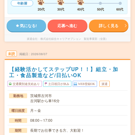
年齢層
20代
30代
40代
50代
60代
気になる!
応募へ進む
詳しく見る
派遣会社
株式会社綜合キャリアオプション 製造事業部（全国）
未読
掲載日
2026/08/07
【経験活かしてステップUP！！】組立・加
工・食品製造など/日払いOK
交通費別途支給あり
土日祝日が休み
WEB登録OK
派遣
茨城県古河市
勤務地
古河駅から車16分
月～金
曜日頻度
08:00～17:00
時間
長期でお仕事できる方、大歓迎！
期間