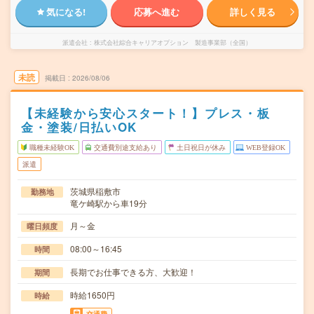
気になる!
応募へ進む
詳しく見る
派遣会社
株式会社綜合キャリアオプション 製造事業部（全国）
未読
掲載日
2026/08/06
【未経験から安心スタート！】プレス・板
金・塗装/日払いOK
職種未経験OK
交通費別途支給あり
土日祝日が休み
WEB登録OK
派遣
茨城県稲敷市
勤務地
竜ケ崎駅から車19分
月～金
曜日頻度
08:00～16:45
時間
長期でお仕事できる方、大歓迎！
期間
時給1650円
時給