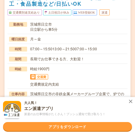
工・食品製造など/日払いOK
交通費別途支給あり
土日祝日が休み
WEB登録OK
派遣
茨城県日立市
勤務地
日立駅から車5分
月～金
曜日頻度
07:00～15:5013:00～21:5007:00～15:00
時間
長期でお仕事できる方、大歓迎！
期間
時給1900円
時給
交通費
交通費規定内支給
茨城県日立市の非鉄金属メーカーグループ企業で、炉での
仕事内容
原料溶解と精錬を行い、不純物を除去した溶融金属の…
大人気！
エン派遣アプリ
ブランクOK / 英語力不要
応募資格
◆経験者歓迎！◆ExcelやWordの操作できる方歓迎！〇ま
派遣のお仕事情報がたくさん！プッシュ通知で受け取ろう！
ずは事前登録だけでもOK！履歴書不要で気…
アプリをダウンロード
職場の雰囲気