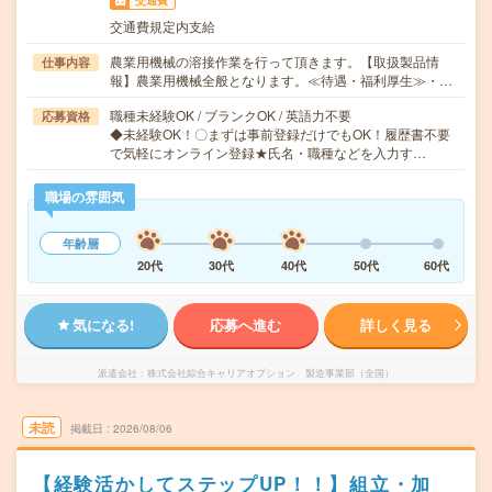
交通費
交通費規定内支給
農業用機械の溶接作業を行って頂きます。【取扱製品情
仕事内容
報】農業用機械全般となります。≪待遇・福利厚生≫・…
職種未経験OK / ブランクOK / 英語力不要
応募資格
◆未経験OK！〇まずは事前登録だけでもOK！履歴書不要
で気軽にオンライン登録★氏名・職種などを入力す…
職場の雰囲気
年齢層
20代
30代
40代
50代
60代
気になる!
応募へ進む
詳しく見る
派遣会社
株式会社綜合キャリアオプション 製造事業部（全国）
未読
掲載日
2026/08/06
【経験活かしてステップUP！！】組立・加