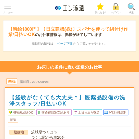
メニュー
気になる!
ログイン
検索
【時給1800円】〔日立建機(株)〕スパナを使って組付け作
業/日払いOK
のお仕事情報は、掲載が終了しています
掲載時の情報は、
ページ下部
からご覧いただけます。
お探しの条件に近い派遣のお仕事
未読
掲載日
2026/08/08
【経験がなくても大丈夫＊】医薬品設備の洗
浄スタッフ/日払いOK
職種未経験OK
交通費別途支給あり
土日祝日が休み
WEB登録OK
派遣
茨城県つくば市
勤務地
つくば駅から車20分