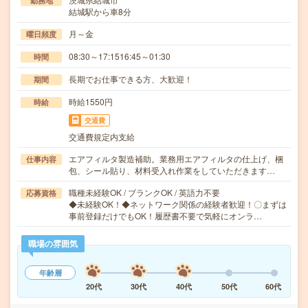
勤務地
結城駅から車8分
月～金
曜日頻度
08:30～17:1516:45～01:30
時間
長期でお仕事できる方、大歓迎！
期間
時給1550円
時給
交通費
交通費規定内支給
エアフィルタ製造補助。業務用エアフィルタの仕上げ、梱
仕事内容
包、シール貼り、材料受入れ作業をしていただきます…
職種未経験OK / ブランクOK / 英語力不要
応募資格
◆未経験OK！◆ネットワーク関係の経験者歓迎！〇まずは
事前登録だけでもOK！履歴書不要で気軽にオンラ…
職場の雰囲気
年齢層
20代
30代
40代
50代
60代