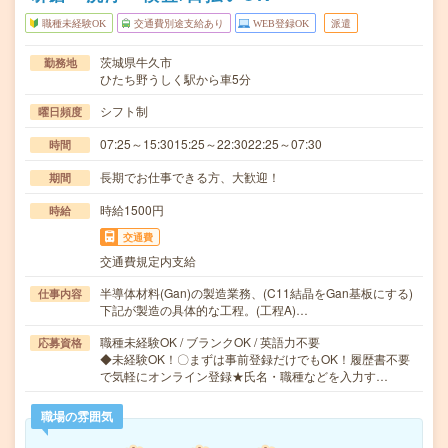
職種未経験OK
交通費別途支給あり
WEB登録OK
派遣
茨城県牛久市
勤務地
ひたち野うしく駅から車5分
シフト制
曜日頻度
07:25～15:3015:25～22:3022:25～07:30
時間
長期でお仕事できる方、大歓迎！
期間
時給1500円
時給
交通費
交通費規定内支給
半導体材料(Gan)の製造業務、(C11結晶をGan基板にする)
仕事内容
下記が製造の具体的な工程。(工程A)…
職種未経験OK / ブランクOK / 英語力不要
応募資格
◆未経験OK！〇まずは事前登録だけでもOK！履歴書不要
で気軽にオンライン登録★氏名・職種などを入力す…
職場の雰囲気