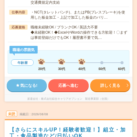
交通費規定内支給
・NCT(タレットパンチ)、またはPB(プレスブレーキ)を使
仕事内容
用した板金加工・上記で加工した板金のバリ…
職種未経験OK / ブランクOK / 英語力不要
応募資格
◆未経験OK！◆ExcelやWordの操作できる方歓迎！〇まず
は事前登録だけでもOK！履歴書不要で気…
職場の雰囲気
年齢層
20代
30代
40代
50代
60代
気になる!
応募へ進む
詳しく見る
派遣会社
株式会社綜合キャリアオプション 製造事業部（全国）
未読
掲載日
2026/08/08
【さらにスキルUP！経験者歓迎！】組立・加
工・食品製造など/日払いOK