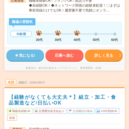
職種未経験OK / ブランクOK / 英語力不要
応募資格
◆未経験OK！◆ネットワーク関係の経験者歓迎！〇まずは
事前登録だけでもOK！履歴書不要で気軽にオンラ…
職場の雰囲気
年齢層
20代
30代
40代
50代
60代
気になる!
応募へ進む
詳しく見る
派遣会社
株式会社綜合キャリアオプション 製造事業部（全国）
未読
掲載日
2026/08/07
【経験がなくても大丈夫＊】組立・加工・食
品製造など/日払いOK
職種未経験OK
交通費別途支給あり
土日祝日が休み
WEB登録OK
派遣
茨城県結城市