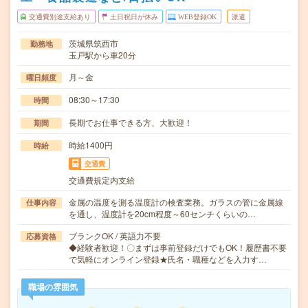
交通費別途支給あり
土日祝日が休み
WEB登録OK
派遣
茨城県筑西市
勤務地
玉戸駅から車20分
月～金
曜日頻度
08:30～17:30
時間
長期でお仕事できる方、大歓迎！
期間
時給1400円
時給
交通費
交通費規定内支給
金属の温度を測る温度計の検査業務。ガラスの管に金属線
仕事内容
を通し、温度計を20cm程度～60センチくらいの…
ブランクOK / 英語力不要
応募資格
◆経験者歓迎！〇まずは事前登録だけでもOK！履歴書不要
で気軽にオンライン登録★氏名・職種などを入力す…
職場の雰囲気