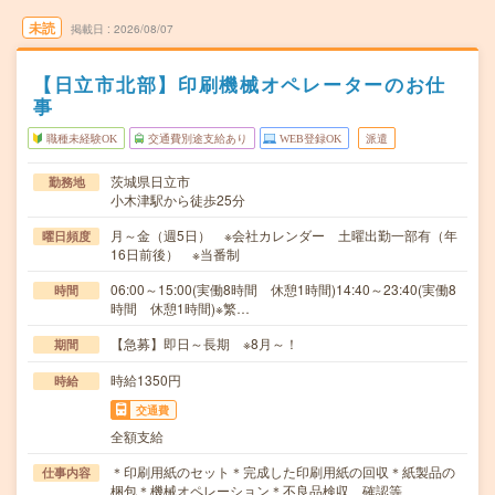
未読
掲載日
2026/08/07
【日立市北部】印刷機械オペレーターのお仕
事
職種未経験OK
交通費別途支給あり
WEB登録OK
派遣
茨城県日立市
勤務地
小木津駅から徒歩25分
月～金（週5日） ※会社カレンダー 土曜出勤一部有（年
曜日頻度
16日前後） ※当番制
06:00～15:00(実働8時間 休憩1時間)14:40～23:40(実働8
時間
時間 休憩1時間)※繁…
【急募】即日～長期 ※8月～！
期間
時給1350円
時給
交通費
全額支給
＊印刷用紙のセット＊完成した印刷用紙の回収＊紙製品の
仕事内容
梱包＊機械オペレーション＊不良品検収、確認等