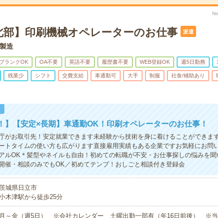
No
北部】印刷機械オペレーターのお仕事
派遣
製造
ブランクOK
OA不要
英語不要
履歴書不要
WEB登録OK
週5日勤務
残業少
シフト
交費支給
車通勤可
大手
制服
社食/補助あり
！
！】【安定×長期】車通勤OK！印刷オペレーターのお仕事！
庁がお取引先！安定就業できます未経験から技術を身に着けることができます
ートタイムの使い方も広がります直接雇用実績もある企業ですお気軽にお問
アルOK＊髪型やネイルも自由！初めての転職が不安・お仕事探しの悩みを聞
開催・相談のみでもOK／初めてテンプ！おしごと相談付き登録会
茨城県日立市
小木津駅から徒歩25分
月～金（週5日） ※会社カレンダー 土曜出勤一部有（年16日前後） ※