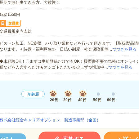
長期でお仕事できる方、大歓迎！
時給1550円
交通費
交通費規定内支給
ピストン加工、NC旋盤、バリ取り業務などを行って頂きます。【取扱製品情
なります。≪待遇・福利厚生≫・日払い制度・社会保険完備…
つづきを見る
◆未経験OK！〇まずは事前登録だけでもOK！履歴書不要で気軽にオンライ
種などを入力するだけ★オシゴトただいま少しずつ増加中…
つづきを見る
年齢層
20代
30代
40代
50代
60代
株式会社綜合キャリアオプション 製造事業部（全国）
になる！