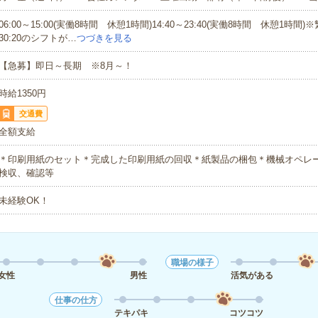
06:00～15:00(実働8時間 休憩1時間)14:40～23:40(実働8時間 休憩1時間)
30:20のシフトが…
つづきを見る
【急募】即日～長期 ※8月～！
時給1350円
交通費
全額支給
＊印刷用紙のセット＊完成した印刷用紙の回収＊紙製品の梱包＊機械オペレ
検収、確認等
未経験OK！
職場の様子
女性
男性
活気がある
仕事の仕方
テキパキ
コツコツ