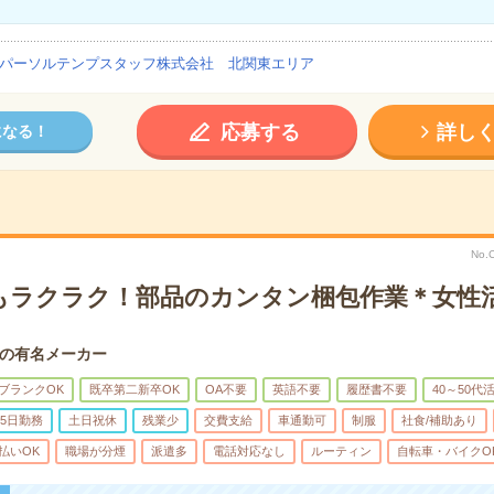
パーソルテンプスタッフ株式会社 北関東エリア
応募する
詳し
になる！
No.
もラクラク！部品のカンタン梱包作業＊女性
の有名メーカー
ブランクOK
既卒第二新卒OK
OA不要
英語不要
履歴書不要
40～50代
5日勤務
土日祝休
残業少
交費支給
車通勤可
制服
社食/補助あり
払いOK
職場が分煙
派遣多
電話対応なし
ルーティン
自転車・バイクO