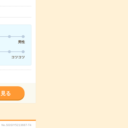
男性
コツコツ
く見る
No.SGSIY5213687-T4