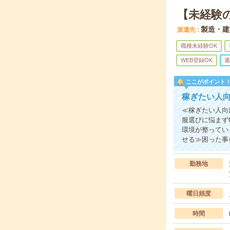
【未経験
製造・建
派遣先
職種未経験OK
WEB登録OK
週
ここがポイント
稼ぎたい人
≪稼ぎたい人向
服選びに悩まず
環境が整ってい
せる≫困った事
勤務地
曜日頻度
時間