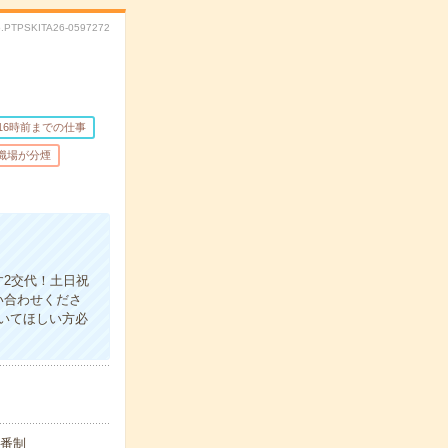
.PTPSKITA26-0597272
16時前までの仕事
職場が分煙
2交代！土日祝
い合わせくださ
いてほしい方必
当番制