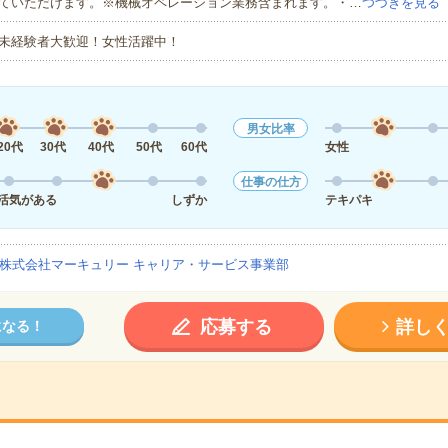
ていただけます。※機械オペレーション業務含まれます。・…
つづきを見る
未経験者大歓迎！女性活躍中！
男女比率
20代
30代
40代
50代
60代
女性
仕事の仕方
活気がある
しずか
テキパキ
株式会社マーキュリー キャリア・サービス事業部
応募する
詳し
になる！