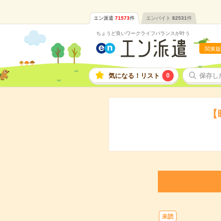
エン派遣
71573
件
エンバイト
82531
件
ちょうど良いワークライフバランスが叶う
関東版
気になる！リスト
0
保存し
【
未読