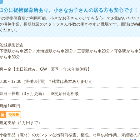
！
車1分に提携保育所あり。小さなお子さんの居る方も安心です！
分の提携保育所ご利用可能、小さなお子さんがいても安心してお勤めいただけ
ク梱包作業。長期就業のスタッフさん多数の働きやすい職場です。面談はWe
ください。
茨城県常総市
下妻駅から車25分／水海道駅から車20分／三妻駅から車20分／守谷駅から車
から車30分
月～金【土日祝休み、GW・夏季・年末年始休暇】
8:30～17:30（実働8時間）＊残業は基本ありません
即日～長期（3ヶ月更新） ※開始日応相談
時給1460円
交通費
規定支給（1万円まで）
小物部品（電材）のカンタンな出荷前検査、梱包、材料供給作業。未経験の