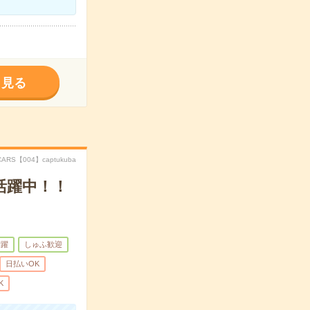
く見る
CARS【004】captukuba
活躍中！！
活躍
しゅふ歓迎
日払いOK
K