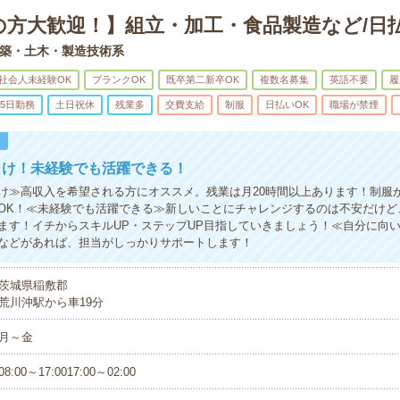
の方大歓迎！】組立・加工・食品製造など/日
築・土木・製造技術系
社会人未経験OK
ブランクOK
既卒第二新卒OK
複数名募集
英語不要
履
5日勤務
土日祝休
残業多
交費支給
制服
日払いOK
職場が禁煙
！
向け！未経験でも活躍できる！
け≫高収入を希望される方にオススメ。残業は月20時間以上あります！制服
OK！≪未経験でも活躍できる≫新しいことにチャレンジするのは不安だけど
ます！イチからスキルUP・ステップUP目指していきましょう！≪自分に向
などがあれば、担当がしっかりサポートします！
茨城県稲敷郡
荒川沖駅から車19分
月～金
08:00～17:0017:00～02:00