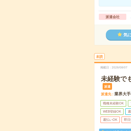
派遣会社
気
未読
掲載日
2026/08/07
未経験で
派遣
業界大手
派遣先
職種未経験OK
WEB登録OK
週
週払いOK
即日