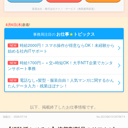
派遣会社
株式会社テクノ・サービス（無期雇用派遣）
8月6日(木)
新着!
お仕事
★
トピックス
事務局注目の
時給2000円！スマホ操作が得意ならOK！未経験から
NEW
始める社内ITサポート
時給1700円～＋交×時短OK！大手NTT企業でカンタ
NEW
ンサポート事務
電話なし×髪型・服装自由！人気マンガに関するかん
NEW
たんデータ入力・残業ほぼナシ！
以下、掲載終了したお仕事情報です。
掲載日
2026/07/18
No.SCOSK15120756-T4