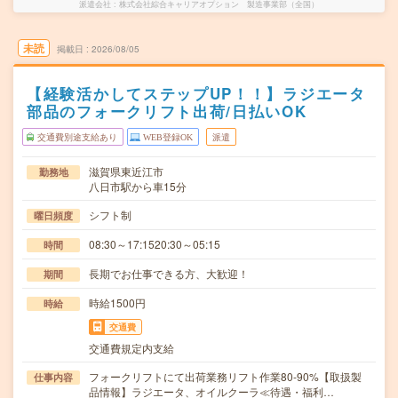
派遣会社
株式会社綜合キャリアオプション 製造事業部（全国）
未読
掲載日
2026/08/05
【経験活かしてステップUP！！】ラジエータ
部品のフォークリフト出荷/日払いOK
交通費別途支給あり
WEB登録OK
派遣
滋賀県東近江市
勤務地
八日市駅から車15分
シフト制
曜日頻度
08:30～17:1520:30～05:15
時間
長期でお仕事できる方、大歓迎！
期間
時給1500円
時給
交通費
交通費規定内支給
フォークリフトにて出荷業務リフト作業80-90%【取扱製
仕事内容
品情報】ラジエータ、オイルクーラ≪待遇・福利…