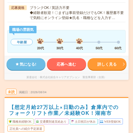
ブランクOK / 英語力不要
応募資格
◆経験者歓迎！〇まずは事前登録だけでもOK！履歴書不要
で気軽にオンライン登録★氏名・職種などを入力す…
職場の雰囲気
年齢層
20代
30代
40代
50代
60代
気になる!
応募へ進む
詳しく見る
派遣会社
株式会社綜合キャリアオプション 製造事業部（全国）
未読
掲載日
2026/08/04
【想定月給27万以上×日勤のみ】倉庫内での
フォークリフト作業／未経験OK！湖南市
職種未経験OK
交通費別途支給あり
土日祝日が休み
WEB登録OK
正社員への紹介予定派遣