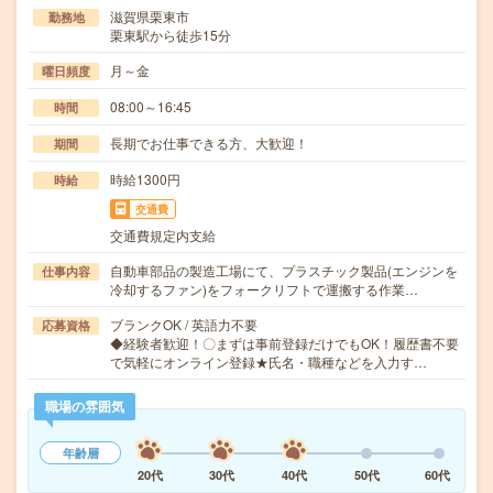
滋賀県栗東市
勤務地
栗東駅から徒歩15分
月～金
曜日頻度
08:00～16:45
時間
長期でお仕事できる方、大歓迎！
期間
時給1300円
時給
交通費
交通費規定内支給
自動車部品の製造工場にて、プラスチック製品(エンジンを
仕事内容
冷却するファン)をフォークリフトで運搬する作業…
ブランクOK / 英語力不要
応募資格
◆経験者歓迎！〇まずは事前登録だけでもOK！履歴書不要
で気軽にオンライン登録★氏名・職種などを入力す…
職場の雰囲気
年齢層
20代
30代
40代
50代
60代