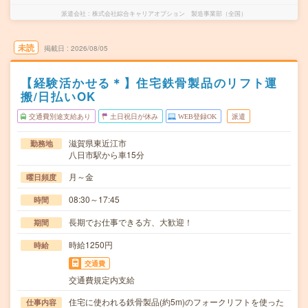
派遣会社
株式会社綜合キャリアオプション 製造事業部（全国）
未読
掲載日
2026/08/05
【経験活かせる＊】住宅鉄骨製品のリフト運
搬/日払いOK
交通費別途支給あり
土日祝日が休み
WEB登録OK
派遣
滋賀県東近江市
勤務地
八日市駅から車15分
月～金
曜日頻度
08:30～17:45
時間
長期でお仕事できる方、大歓迎！
期間
時給1250円
時給
交通費
交通費規定内支給
住宅に使われる鉄骨製品(約5m)のフォークリフトを使った
仕事内容