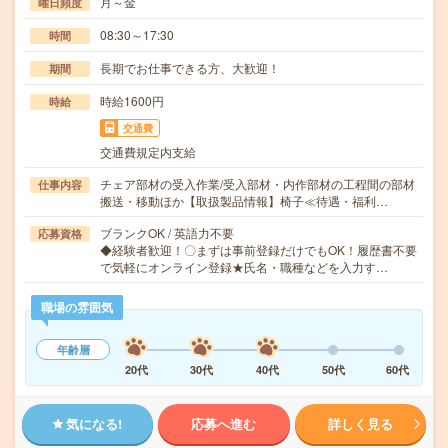
月～金
曜日頻度
08:30～17:30
時間
長期でお仕事できる方、大歓迎！
期間
時給1600円
時給
交通費
交通費規定内支給
チェア部材の受入作業/受入部材・内作部材の工程間の部材
仕事内容
搬送・移動ほか【取扱製品情報】椅子≪待遇・福利…
ブランクOK / 英語力不要
応募資格
◆経験者歓迎！〇まずは事前登録だけでもOK！履歴書不要
で気軽にオンライン登録★氏名・職種などを入力す…
職場の雰囲気
年齢層
20代
30代
40代
50代
60代
気になる!
応募へ進む
詳しく見る