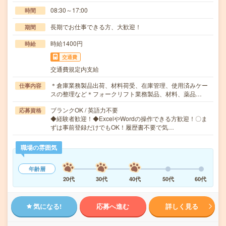
08:30～17:00
時間
長期でお仕事できる方、大歓迎！
期間
時給1400円
時給
交通費
交通費規定内支給
＊倉庫業務製品出荷、材料荷受、在庫管理、使用済みケー
仕事内容
スの整理など＊フォークリフト業務製品、材料、薬品…
ブランクOK / 英語力不要
応募資格
◆経験者歓迎！◆ExcelやWordの操作できる方歓迎！〇ま
ずは事前登録だけでもOK！履歴書不要で気…
職場の雰囲気
年齢層
20代
30代
40代
50代
60代
気になる!
応募へ進む
詳しく見る