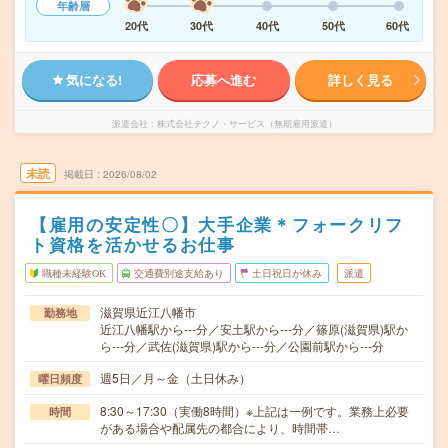
年齢層
20代
30代
40代
50代
60代
気になる!
応募へ進む
詳しく見る
派遣会社
株式会社テクノ・サービス（無期雇用派遣）
未読
掲載日
2026/08/02
【雇用の安定性〇】大手企業＊フォークリフ
ト資格を活かせるお仕事
職種未経験OK
交通費別途支給あり
土日祝日が休み
派遣
滋賀県近江八幡市
勤務地
近江八幡駅から---分／安土駅から---分／篠原(滋賀県)駅か
ら---分／武佐(滋賀県)駅から---分／公園前駅から---分
週5日／月～金（土日休み）
曜日頻度
8:30～17:30（実働8時間）※上記は一例です。業務上必要
時間
がある場合や配属先の都合により、時間帯…