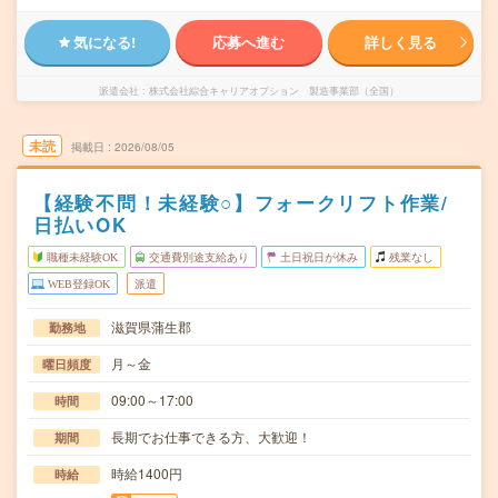
気になる!
応募へ進む
詳しく見る
派遣会社
株式会社綜合キャリアオプション 製造事業部（全国）
未読
掲載日
2026/08/05
【経験不問！未経験○】フォークリフト作業/
日払いOK
職種未経験OK
交通費別途支給あり
土日祝日が休み
残業なし
WEB登録OK
派遣
滋賀県蒲生郡
勤務地
月～金
曜日頻度
09:00～17:00
時間
長期でお仕事できる方、大歓迎！
期間
時給1400円
時給