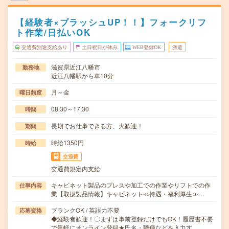
【経験者×ブラッシュUP！！】フォークリフ
ト作業/日払いOK
交通費別途支給あり
土日祝日が休み
WEB登録OK
派遣
滋賀県近江八幡市
勤務地
近江八幡駅から車10分
月～金
曜日頻度
08:30～17:30
時間
長期でお仕事できる方、大歓迎！
期間
時給1350円
時給
交通費
交通費規定内支給
キャビネット製品のプレスや加工での作業やリフトでの作
仕事内容
業【取扱製品情報】キャビネット≪待遇・福利厚生≫…
ブランクOK / 英語力不要
応募資格
◆経験者歓迎！〇まずは事前登録だけでもOK！履歴書不要
で気軽にオンライン登録★氏名・職種などを入力す…