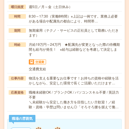
週5日／月～金（土日休み）
曜日頻度
8:30～17:30（実働8時間）※上記は一例です。業務上必要
時間
がある場合や配属先の都合により、時間帯…
無期雇用（テクノ・サービスの正社員として勤務いただき
期間
ます）
月給19万円～24万円 ★配属先が変更となった際の待機期
時給
間も給与が発生！ ※給与は経験などを考慮して決定しま
す
交通費
交通費支給
物流を支える重要なお仕事です！お持ちの資格や経験を活
仕事内容
かしながら、安定した環境で長くご活躍いただけます…
職種未経験OK / ブランクOK / パソコンスキル不要 / 英語力
応募資格
不要
＼未経験から安定した働き方を目指したい方歓迎！／経
験・資格・学歴は問いません◎「そろそろ腰を据えて働…
職場の雰囲気