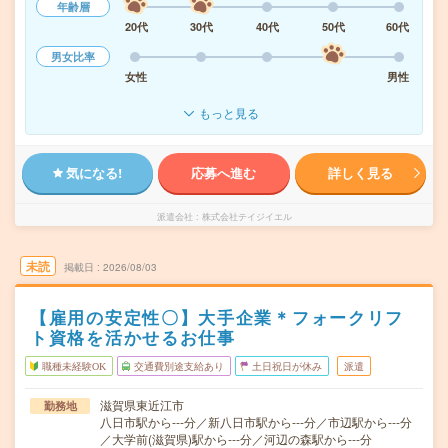
年齢層
20代
30代
40代
50代
60代
男女比率
女性
男性
もっと見る
気になる!
応募へ進む
詳しく見る
派遣会社
株式会社テイジイエル
未読
掲載日
2026/08/03
【雇用の安定性〇】大手企業＊フォークリフ
ト資格を活かせるお仕事
職種未経験OK
交通費別途支給あり
土日祝日が休み
派遣
滋賀県東近江市
勤務地
八日市駅から---分／新八日市駅から---分／市辺駅から---分
／大学前(滋賀県)駅から---分／河辺の森駅から---分