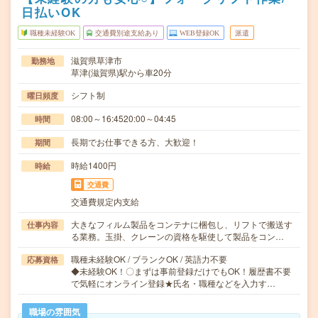
日払いOK
職種未経験OK
交通費別途支給あり
WEB登録OK
派遣
滋賀県草津市
勤務地
草津(滋賀県)駅から車20分
シフト制
曜日頻度
08:00～16:4520:00～04:45
時間
長期でお仕事できる方、大歓迎！
期間
時給1400円
時給
交通費
交通費規定内支給
大きなフィルム製品をコンテナに梱包し、リフトで搬送す
仕事内容
る業務。玉掛、クレーンの資格を駆使して製品をコン…
職種未経験OK / ブランクOK / 英語力不要
応募資格
◆未経験OK！〇まずは事前登録だけでもOK！履歴書不要
で気軽にオンライン登録★氏名・職種などを入力す…
職場の雰囲気