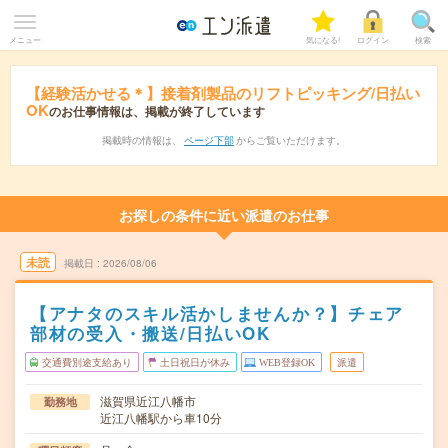
メニュー
気になる!
ログイン
検索
【経験活かせる＊】接着剤製品のリフトピッキング/日払い
OK
のお仕事情報は、掲載が終了しています
掲載時の情報は、
ページ下部
からご覧いただけます。
お探しの条件に近い派遣のお仕事
未読
掲載日
2026/08/06
【アナタのスキル活かしませんか？】チェア
部材の受入・搬送/日払いOK
交通費別途支給あり
土日祝日が休み
WEB登録OK
派遣
滋賀県近江八幡市
勤務地
近江八幡駅から車10分