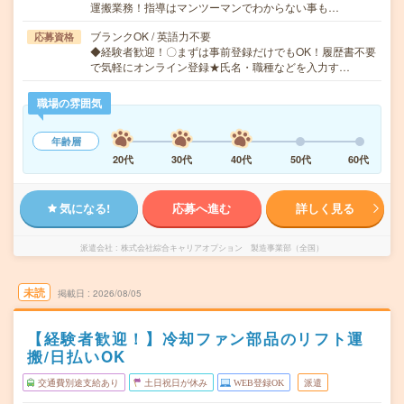
運搬業務！指導はマンツーマンでわからない事も…
ブランクOK / 英語力不要
応募資格
◆経験者歓迎！〇まずは事前登録だけでもOK！履歴書不要
で気軽にオンライン登録★氏名・職種などを入力す…
職場の雰囲気
年齢層
20代
30代
40代
50代
60代
気になる!
応募へ進む
詳しく見る
派遣会社
株式会社綜合キャリアオプション 製造事業部（全国）
未読
掲載日
2026/08/05
【経験者歓迎！】冷却ファン部品のリフト運
搬/日払いOK
交通費別途支給あり
土日祝日が休み
WEB登録OK
派遣