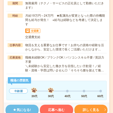
無期雇用（テクノ・サービスの正社員として勤務いただき
期間
ます）
月給19万円～24万円 ★配属先が変更となった際の待機期
時給
間も給与が発生！ ※給与は経験などを考慮して決定しま
す
交通費
交通費支給
物流を支える重要なお仕事です！お持ちの資格や経験を活
仕事内容
かしながら、安定した環境で長くご活躍いただけます…
職種未経験OK / ブランクOK / パソコンスキル不要 / 英語力
応募資格
不要
＼未経験から安定した働き方を目指したい方歓迎！／経
験・資格・学歴は問いません◎「そろそろ腰を据えて働…
職場の雰囲気
年齢層
20代
30代
40代
50代
60代
気になる!
応募へ進む
詳しく見る