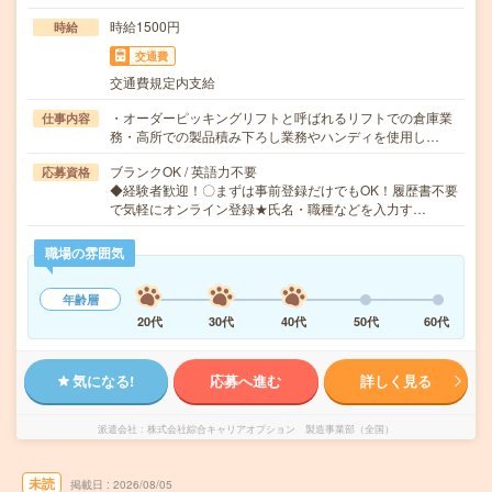
時給1500円
時給
交通費
交通費規定内支給
・オーダーピッキングリフトと呼ばれるリフトでの倉庫業
仕事内容
務・高所での製品積み下ろし業務やハンディを使用し…
ブランクOK / 英語力不要
応募資格
◆経験者歓迎！〇まずは事前登録だけでもOK！履歴書不要
で気軽にオンライン登録★氏名・職種などを入力す…
職場の雰囲気
年齢層
20代
30代
40代
50代
60代
気になる!
応募へ進む
詳しく見る
派遣会社
株式会社綜合キャリアオプション 製造事業部（全国）
未読
掲載日
2026/08/05