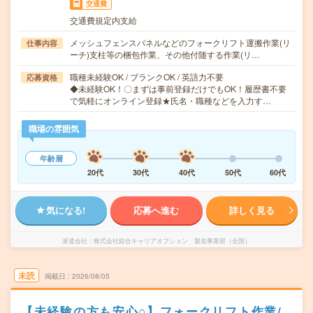
交通費
交通費規定内支給
メッシュフェンスパネルなどのフォークリフト運搬作業(リ
仕事内容
ーチ)支柱等の梱包作業、その他付随する作業(リ…
職種未経験OK / ブランクOK / 英語力不要
応募資格
◆未経験OK！〇まずは事前登録だけでもOK！履歴書不要
で気軽にオンライン登録★氏名・職種などを入力す…
職場の雰囲気
年齢層
20代
30代
40代
50代
60代
気になる!
応募へ進む
詳しく見る
派遣会社
株式会社綜合キャリアオプション 製造事業部（全国）
未読
掲載日
2026/08/05
【未経験の方も安心○】フォークリフト作業/