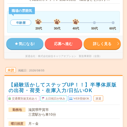
職場の雰囲気
年齢層
20代
30代
40代
50代
60代
気になる!
応募へ進む
詳しく見る
派遣会社
株式会社綜合キャリアオプション 製造事業部（全国）
未読
掲載日
2026/08/05
【経験活かしてステップUP！！】半導体原版
の出荷・荷受・在庫入力/日払いOK
交通費別途支給あり
土日祝日が休み
WEB登録OK
派遣
滋賀県甲賀市
勤務地
三雲駅から車10分
月～金
曜日頻度