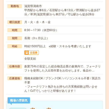
滋賀県湖南市
勤務地
甲西駅から車6分／石部駅から車13分／野洲駅から徒歩27
分／草津(滋賀県)駅から車27分／守山駅から徒歩28分
月・火・水・木・金
曜日頻度
8:30～17:30（休憩60分）
時間
長期（3ヶ月以上）
期間
時給1500円以上 ※経験・スキルを考慮いたします
時給
交通費
全額支給
創業75年の安定した総合物流企業の倉庫内で、フォークリ
仕事内容
フトを使用した入出荷作業をお任せします。食品や…
職種未経験OK / ブランクOK / パソコンスキル不要 / 英語力
応募資格
不要
・フォークリフト免許をお持ちの方実務経験は問いませ
ん！OJTでしっかりと研修があります！
職場の雰囲気