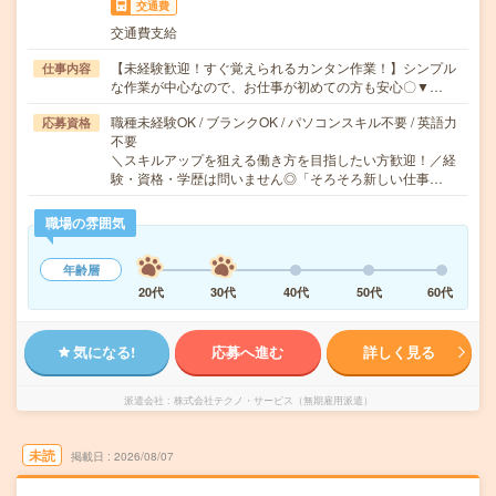
交通費
交通費支給
【未経験歓迎！すぐ覚えられるカンタン作業！】シンプル
仕事内容
な作業が中心なので、お仕事が初めての方も安心〇▼…
職種未経験OK / ブランクOK / パソコンスキル不要 / 英語力
応募資格
不要
＼スキルアップを狙える働き方を目指したい方歓迎！／経
験・資格・学歴は問いません◎「そろそろ新しい仕事…
職場の雰囲気
年齢層
20代
30代
40代
50代
60代
気になる!
応募へ進む
詳しく見る
派遣会社
株式会社テクノ・サービス（無期雇用派遣）
未読
掲載日
2026/08/07