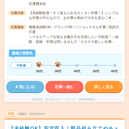
交通費支給
【未経験歓迎！すぐ覚えられるカンタン作業！】シンプル
仕事内容
な作業が中心なので、お仕事が初めての方も安心〇▼…
職種未経験OK / ブランクOK / パソコンスキル不要 / 英語力
応募資格
不要
＼スキルアップを狙える働き方を目指したい方歓迎！／経
験・資格・学歴は問いません◎「そろそろ新しい仕事…
職場の雰囲気
年齢層
20代
30代
40代
50代
60代
気になる!
応募へ進む
詳しく見る
派遣会社
株式会社テクノ・サービス（無期雇用派遣）
未読
掲載日
2026/08/07
【未経験OK】安定収入！部品組み立てやチェ