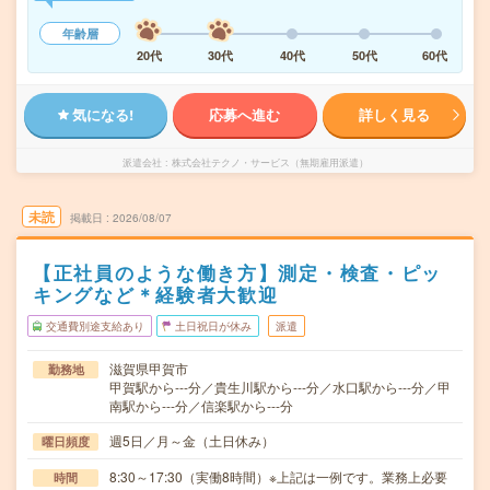
年齢層
20代
30代
40代
50代
60代
気になる!
応募へ進む
詳しく見る
派遣会社
株式会社テクノ・サービス（無期雇用派遣）
未読
掲載日
2026/08/07
【正社員のような働き方】測定・検査・ピッ
キングなど＊経験者大歓迎
交通費別途支給あり
土日祝日が休み
派遣
滋賀県甲賀市
勤務地
甲賀駅から---分／貴生川駅から---分／水口駅から---分／甲
南駅から---分／信楽駅から---分
週5日／月～金（土日休み）
曜日頻度
8:30～17:30（実働8時間）※上記は一例です。業務上必要
時間