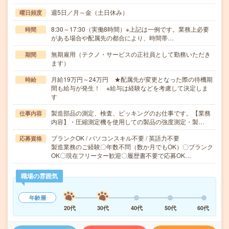
週5日／月～金（土日休み）
曜日頻度
8:30～17:30（実働8時間）※上記は一例です。業務上必要
時間
がある場合や配属先の都合により、時間帯…
無期雇用（テクノ・サービスの正社員として勤務いただき
期間
ます）
月給19万円～24万円 ★配属先が変更となった際の待機期
時給
間も給与が発生！ ※給与は経験などを考慮して決定しま
す
製造部品の測定、検査、ピッキングのお仕事です。【業務
仕事内容
内容】・圧縮測定機を使用しての製品の強度測定・製…
ブランクOK / パソコンスキル不要 / 英語力不要
応募資格
製造業務のご経験〇年数不問（数か月でもOK）〇ブランク
OK〇現在フリーター歓迎〇履歴書不要で応募OK…
職場の雰囲気
年齢層
20代
30代
40代
50代
60代