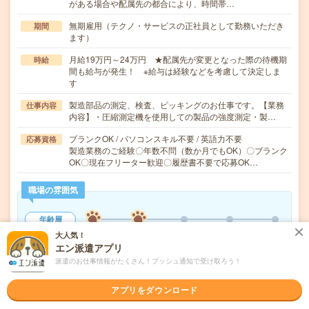
がある場合や配属先の都合により、時間帯…
無期雇用（テクノ・サービスの正社員として勤務いただき
期間
ます）
月給19万円～24万円 ★配属先が変更となった際の待機期
時給
間も給与が発生！ ※給与は経験などを考慮して決定しま
す
製造部品の測定、検査、ピッキングのお仕事です。【業務
仕事内容
内容】・圧縮測定機を使用しての製品の強度測定・製…
ブランクOK / パソコンスキル不要 / 英語力不要
応募資格
製造業務のご経験〇年数不問（数か月でもOK）〇ブランク
OK〇現在フリーター歓迎〇履歴書不要で応募OK…
職場の雰囲気
年齢層
20代
30代
40代
50代
60代
大人気！
エン派遣アプリ
派遣のお仕事情報がたくさん！プッシュ通知で受け取ろう！
気になる!
応募へ進む
詳しく見る
アプリをダウンロード
派遣会社
株式会社テクノ・サービス（無期雇用派遣）