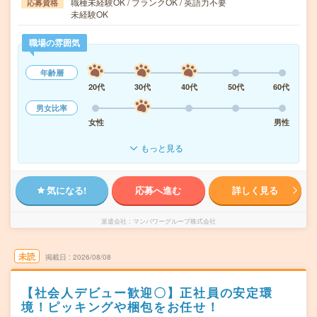
職種未経験OK / ブランクOK / 英語力不要
応募資格
未経験OK
職場の雰囲気
年齢層
20代
30代
40代
50代
60代
男女比率
女性
男性
もっと見る
気になる!
応募へ進む
詳しく見る
派遣会社
マンパワーグループ株式会社
未読
掲載日
2026/08/08
【社会人デビュー歓迎〇】正社員の安定環
境！ピッキングや梱包をお任せ！