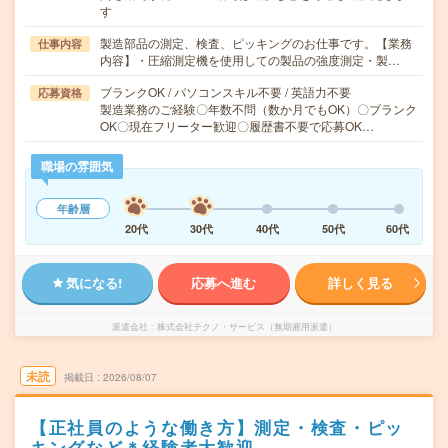
す
製造部品の測定、検査、ピッキングのお仕事です。【業務
仕事内容
内容】・圧縮測定機を使用しての製品の強度測定・製…
ブランクOK / パソコンスキル不要 / 英語力不要
応募資格
製造業務のご経験〇年数不問（数か月でもOK）〇ブランク
OK〇現在フリーター歓迎〇履歴書不要で応募OK…
職場の雰囲気
年齢層
20代
30代
40代
50代
60代
気になる!
応募へ進む
詳しく見る
派遣会社
株式会社テクノ・サービス（無期雇用派遣）
未読
掲載日
2026/08/07
【正社員のような働き方】測定・検査・ピッ
キングなど＊経験者大歓迎