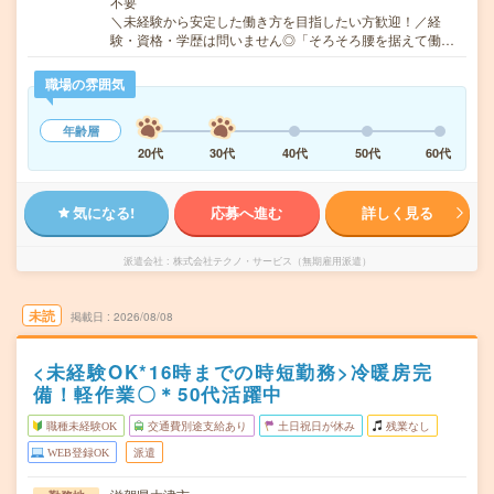
不要
＼未経験から安定した働き方を目指したい方歓迎！／経
験・資格・学歴は問いません◎「そろそろ腰を据えて働…
職場の雰囲気
年齢層
20代
30代
40代
50代
60代
気になる!
応募へ進む
詳しく見る
派遣会社
株式会社テクノ・サービス（無期雇用派遣）
未読
掲載日
2026/08/08
<未経験OK*16時までの時短勤務>冷暖房完
備！軽作業〇＊50代活躍中
職種未経験OK
交通費別途支給あり
土日祝日が休み
残業なし
WEB登録OK
派遣