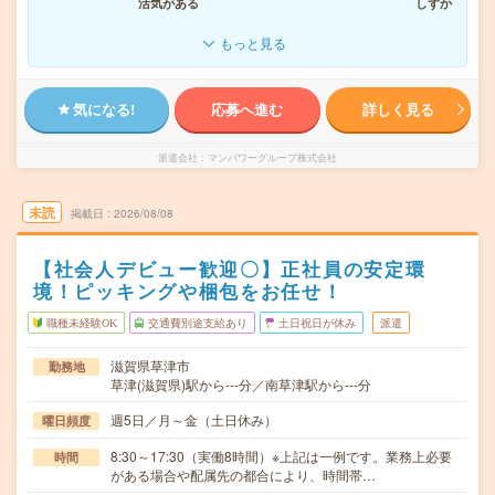
活気がある
しずか
もっと見る
気になる!
応募へ進む
詳しく見る
派遣会社
マンパワーグループ株式会社
未読
掲載日
2026/08/08
【社会人デビュー歓迎〇】正社員の安定環
境！ピッキングや梱包をお任せ！
職種未経験OK
交通費別途支給あり
土日祝日が休み
派遣
滋賀県草津市
勤務地
草津(滋賀県)駅から---分／南草津駅から---分
週5日／月～金（土日休み）
曜日頻度
8:30～17:30（実働8時間）※上記は一例です。業務上必要
時間
がある場合や配属先の都合により、時間帯…