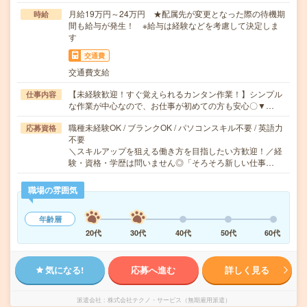
月給19万円～24万円 ★配属先が変更となった際の待機期
時給
間も給与が発生！ ※給与は経験などを考慮して決定しま
す
交通費
交通費支給
【未経験歓迎！すぐ覚えられるカンタン作業！】シンプル
仕事内容
な作業が中心なので、お仕事が初めての方も安心〇▼…
職種未経験OK / ブランクOK / パソコンスキル不要 / 英語力
応募資格
不要
＼スキルアップを狙える働き方を目指したい方歓迎！／経
験・資格・学歴は問いません◎「そろそろ新しい仕事…
職場の雰囲気
年齢層
20代
30代
40代
50代
60代
気になる!
応募へ進む
詳しく見る
派遣会社
株式会社テクノ・サービス（無期雇用派遣）