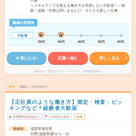
＼スキルアップを狙える働き方を目指したい方歓迎！／経
験・資格・学歴は問いません◎「そろそろ新しい仕事…
職場の雰囲気
年齢層
20代
30代
40代
50代
60代
気になる!
応募へ進む
詳しく見る
派遣会社
株式会社テクノ・サービス（無期雇用派遣）
未読
掲載日
2026/08/07
【正社員のような働き方】測定・検査・ピッ
キングなど＊経験者大歓迎
交通費別途支給あり
土日祝日が休み
派遣
滋賀県蒲生郡
勤務地
日野(滋賀県)駅から---分