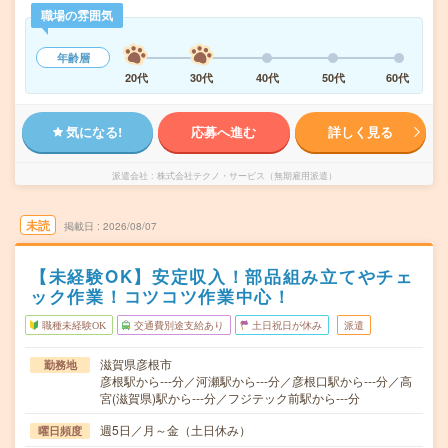
職場の雰囲気
年齢層
20代
30代
40代
50代
60代
気になる!
応募へ進む
詳しく見る
派遣会社
株式会社テクノ・サービス（無期雇用派遣）
未読
掲載日
2026/08/07
【未経験OK】安定収入！部品組み立てやチェ
ック作業！コツコツ作業中心！
職種未経験OK
交通費別途支給あり
土日祝日が休み
派遣
滋賀県彦根市
勤務地
彦根駅から---分／河瀬駅から---分／彦根口駅から---分／高
宮(滋賀県)駅から---分／フジテック前駅から---分
週5日／月～金（土日休み）
曜日頻度