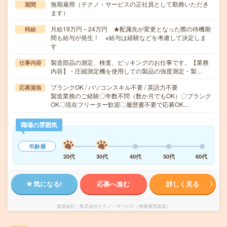
無期雇用（テクノ・サービスの正社員として勤務いただき
期間
ます）
月給19万円～24万円 ★配属先が変更となった際の待機期
時給
間も給与が発生！ ※給与は経験などを考慮して決定しま
す
製造部品の測定、検査、ピッキングのお仕事です。【業務
仕事内容
内容】・圧縮測定機を使用しての製品の強度測定・製…
ブランクOK / パソコンスキル不要 / 英語力不要
応募資格
製造業務のご経験〇年数不問（数か月でもOK）〇ブランク
OK〇現在フリーター歓迎〇履歴書不要で応募OK…
職場の雰囲気
年齢層
20代
30代
40代
50代
60代
気になる!
応募へ進む
詳しく見る
派遣会社
株式会社テクノ・サービス（無期雇用派遣）