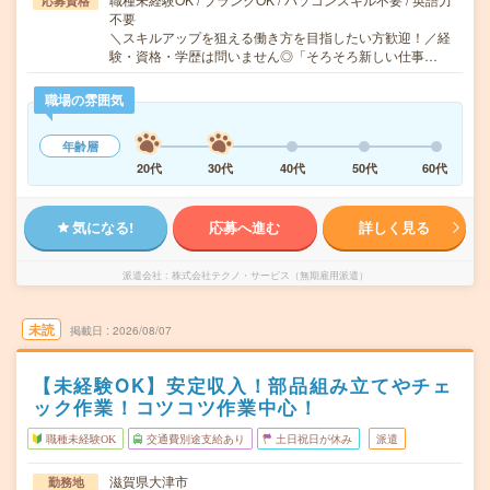
応募資格
不要
＼スキルアップを狙える働き方を目指したい方歓迎！／経
験・資格・学歴は問いません◎「そろそろ新しい仕事…
職場の雰囲気
年齢層
20代
30代
40代
50代
60代
気になる!
応募へ進む
詳しく見る
派遣会社
株式会社テクノ・サービス（無期雇用派遣）
未読
掲載日
2026/08/07
【未経験OK】安定収入！部品組み立てやチェ
ック作業！コツコツ作業中心！
職種未経験OK
交通費別途支給あり
土日祝日が休み
派遣
滋賀県大津市
勤務地