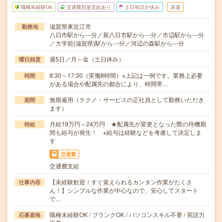
職種未経験OK
交通費別途支給あり
土日祝日が休み
派遣
滋賀県東近江市
勤務地
八日市駅から---分／新八日市駅から---分／市辺駅から---分
／大学前(滋賀県)駅から---分／河辺の森駅から---分
週5日／月～金（土日休み）
曜日頻度
8:30～17:30（実働8時間）※上記は一例です。業務上必要
時間
がある場合や配属先の都合により、時間帯…
無期雇用（テクノ・サービスの正社員として勤務いただき
期間
ます）
月給19万円～24万円 ★配属先が変更となった際の待機期
時給
間も給与が発生！ ※給与は経験などを考慮して決定しま
す
交通費
交通費支給
【未経験歓迎！すぐ覚えられるカンタン作業がたくさ
仕事内容
ん！】シンプルな作業が中心なので、安心してスタート
で…
職種未経験OK / ブランクOK / パソコンスキル不要 / 英語力
応募資格