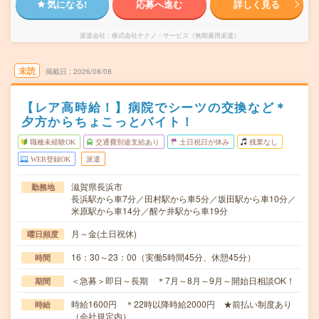
気になる!
応募へ進む
詳しく見る
派遣会社
株式会社テクノ・サービス（無期雇用派遣）
未読
掲載日
2026/08/08
【レア高時給！】病院でシーツの交換など＊
夕方からちょこっとバイト！
職種未経験OK
交通費別途支給あり
土日祝日が休み
残業なし
WEB登録OK
派遣
滋賀県長浜市
勤務地
長浜駅から車7分／田村駅から車5分／坂田駅から車10分／
米原駅から車14分／醒ケ井駅から車19分
月～金(土日祝休)
曜日頻度
16：30～23：00（実働5時間45分、休憩45分）
時間
＜急募＞即日～長期 ＊7月～8月～9月～開始日相談OK！
期間
時給1600円 ＊22時以降時給2000円 ★前払い制度あり
時給
（会社規定内）