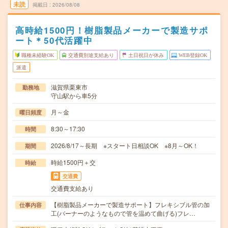
未読
掲載日
2026/08/08
高時給1500円！樹脂製品メーカーで製造サポ
ート＊50代活躍中
職種未経験OK
交通費別途支給あり
土日祝日が休み
WEB登録OK
派遣
滋賀県栗東市
勤務地
守山駅から車5分
月～金
曜日頻度
8:30～17:30
時間
2026/8/17～長期 ※スタート日相談OK ※8月～OK！
期間
時給1500円＋交
時給
交通費
交通費支給あり
【樹脂製品メーカーで製造サポート】フレキシブル管の加
仕事内容
工(バーナーのようなもので管を温めて曲げる)フレ…