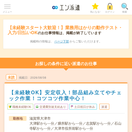
メニュー
気になる!
ログイン
検索
【未経験スタート大歓迎！】業務用はかりの動作テスト・
入力/日払いOK
のお仕事情報は、掲載が終了しています
掲載時の情報は、
ページ下部
からご覧いただけます。
お探しの条件に近い派遣のお仕事
未読
掲載日
2026/08/08
【未経験OK】安定収入！部品組み立てやチェ
ック作業！コツコツ作業中心！
職種未経験OK
交通費別途支給あり
土日祝日が休み
派遣
滋賀県大津市
勤務地
大津駅から---分／膳所駅から---分／志賀駅から---分／石山
寺駅から---分／大津市役所前駅から---分