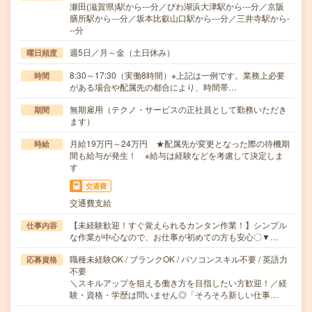
瀬田(滋賀県)駅から---分／びわ湖浜大津駅から---分／京阪
膳所駅から---分／坂本比叡山口駅から---分／三井寺駅から-
--分
週5日／月～金（土日休み）
曜日頻度
8:30～17:30（実働8時間）※上記は一例です。業務上必要
時間
がある場合や配属先の都合により、時間帯…
無期雇用（テクノ・サービスの正社員として勤務いただき
期間
ます）
月給19万円～24万円 ★配属先が変更となった際の待機期
時給
間も給与が発生！ ※給与は経験などを考慮して決定しま
す
交通費
交通費支給
【未経験歓迎！すぐ覚えられるカンタン作業！】シンプル
仕事内容
な作業が中心なので、お仕事が初めての方も安心〇▼…
職種未経験OK / ブランクOK / パソコンスキル不要 / 英語力
応募資格
不要
＼スキルアップを狙える働き方を目指したい方歓迎！／経
験・資格・学歴は問いません◎「そろそろ新しい仕事…