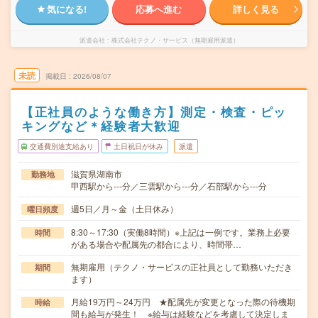
気になる!
応募へ進む
詳しく見る
派遣会社
株式会社テクノ・サービス（無期雇用派遣）
未読
掲載日
2026/08/07
【正社員のような働き方】測定・検査・ピッ
キングなど＊経験者大歓迎
交通費別途支給あり
土日祝日が休み
派遣
滋賀県湖南市
勤務地
甲西駅から---分／三雲駅から---分／石部駅から---分
週5日／月～金（土日休み）
曜日頻度
8:30～17:30（実働8時間）※上記は一例です。業務上必要
時間
がある場合や配属先の都合により、時間帯…
無期雇用（テクノ・サービスの正社員として勤務いただき
期間
ます）
月給19万円～24万円 ★配属先が変更となった際の待機期
時給
間も給与が発生！ ※給与は経験などを考慮して決定しま