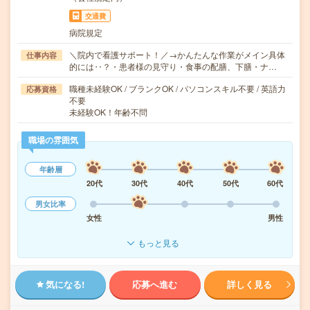
交通費
病院規定
＼院内で看護サポート！／→かんたんな作業がメイン具体
仕事内容
的には‥？・患者様の見守り・食事の配膳、下膳・ナ…
職種未経験OK / ブランクOK / パソコンスキル不要 / 英語力
応募資格
不要
未経験OK！年齢不問
職場の雰囲気
年齢層
20代
30代
40代
50代
60代
男女比率
女性
男性
もっと見る
気になる!
応募へ進む
詳しく見る