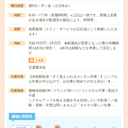
週5日／月～金（土日休み）
曜日頻度
8:30～17:30（実働8時間）※上記は一例です。業務上必要
時間
がある場合や配属先の都合により、時間帯…
無期雇用（テクノ・サービスの正社員として勤務いただき
期間
ます）
月給19万円～24万円 ★配属先が変更となった際の待機期
時給
間も給与が発生！ ※給与は経験などを考慮して決定しま
す
交通費
交通費支給
【未経験歓迎！すぐ覚えられるカンタン作業！】シンプル
仕事内容
な作業が中心なので、お仕事が初めての方も安心〇▼…
職種未経験OK / ブランクOK / パソコンスキル不要 / 英語力
応募資格
不要
＼スキルアップを狙える働き方を目指したい方歓迎！／経
験・資格・学歴は問いません◎「そろそろ新しい仕事…
職場の雰囲気