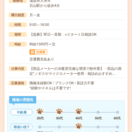
滋賀県大津市
勤務地
石山駅から徒歩4分
月～金
曜日頻度
9:00～16:00
時間
【急募】即日～長期 ※スタート日相談OK
期間
時給1300円＋交
時給
交通費
交通費支給あり
【部品メーカーの冷暖房完備な環境で軽作業】・部品の測
仕事内容
定*ノギスやマイクロメーター使用・箱詰めおすすめ…
職種未経験OK / ブランクOK / 英語力不要
応募資格
*経験やスキルは不要です!
職場の雰囲気
年齢層
20代
30代
40代
50代
60代
職場の様子