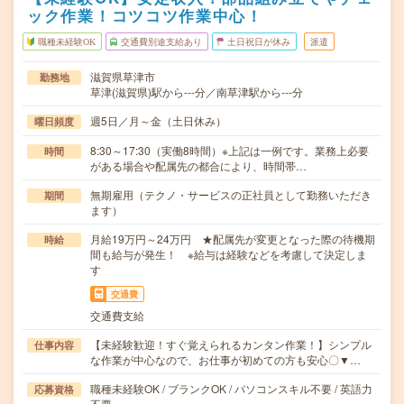
ック作業！コツコツ作業中心！
職種未経験OK
交通費別途支給あり
土日祝日が休み
派遣
滋賀県草津市
勤務地
草津(滋賀県)駅から---分／南草津駅から---分
週5日／月～金（土日休み）
曜日頻度
8:30～17:30（実働8時間）※上記は一例です。業務上必要
時間
がある場合や配属先の都合により、時間帯…
無期雇用（テクノ・サービスの正社員として勤務いただき
期間
ます）
月給19万円～24万円 ★配属先が変更となった際の待機期
時給
間も給与が発生！ ※給与は経験などを考慮して決定しま
す
交通費
交通費支給
【未経験歓迎！すぐ覚えられるカンタン作業！】シンプル
仕事内容
な作業が中心なので、お仕事が初めての方も安心〇▼…
職種未経験OK / ブランクOK / パソコンスキル不要 / 英語力
応募資格
不要