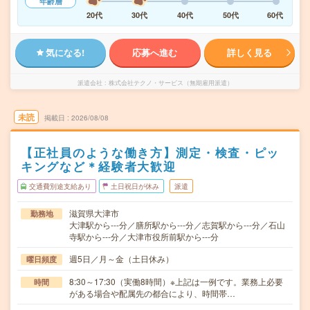
年齢層
20代
30代
40代
50代
60代
気になる!
応募へ進む
詳しく見る
派遣会社
株式会社テクノ・サービス（無期雇用派遣）
未読
掲載日
2026/08/08
【正社員のような働き方】測定・検査・ピッ
キングなど＊経験者大歓迎
交通費別途支給あり
土日祝日が休み
派遣
滋賀県大津市
勤務地
大津駅から---分／膳所駅から---分／志賀駅から---分／石山
寺駅から---分／大津市役所前駅から---分
週5日／月～金（土日休み）
曜日頻度
8:30～17:30（実働8時間）※上記は一例です。業務上必要
時間
がある場合や配属先の都合により、時間帯…