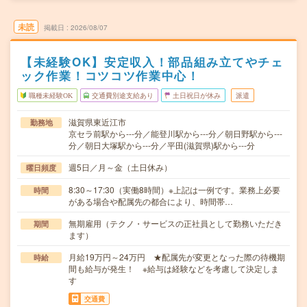
未読
掲載日
2026/08/07
【未経験OK】安定収入！部品組み立てやチェ
ック作業！コツコツ作業中心！
職種未経験OK
交通費別途支給あり
土日祝日が休み
派遣
滋賀県東近江市
勤務地
京セラ前駅から---分／能登川駅から---分／朝日野駅から---
分／朝日大塚駅から---分／平田(滋賀県)駅から---分
週5日／月～金（土日休み）
曜日頻度
8:30～17:30（実働8時間）※上記は一例です。業務上必要
時間
がある場合や配属先の都合により、時間帯…
無期雇用（テクノ・サービスの正社員として勤務いただき
期間
ます）
月給19万円～24万円 ★配属先が変更となった際の待機期
時給
間も給与が発生！ ※給与は経験などを考慮して決定しま
す
交通費