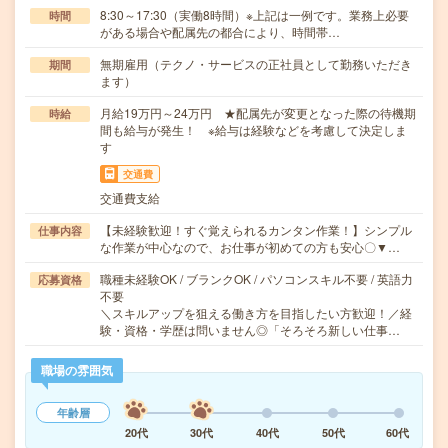
8:30～17:30（実働8時間）※上記は一例です。業務上必要
時間
がある場合や配属先の都合により、時間帯…
無期雇用（テクノ・サービスの正社員として勤務いただき
期間
ます）
月給19万円～24万円 ★配属先が変更となった際の待機期
時給
間も給与が発生！ ※給与は経験などを考慮して決定しま
す
交通費
交通費支給
【未経験歓迎！すぐ覚えられるカンタン作業！】シンプル
仕事内容
な作業が中心なので、お仕事が初めての方も安心〇▼…
職種未経験OK / ブランクOK / パソコンスキル不要 / 英語力
応募資格
不要
＼スキルアップを狙える働き方を目指したい方歓迎！／経
験・資格・学歴は問いません◎「そろそろ新しい仕事…
職場の雰囲気
年齢層
20代
30代
40代
50代
60代