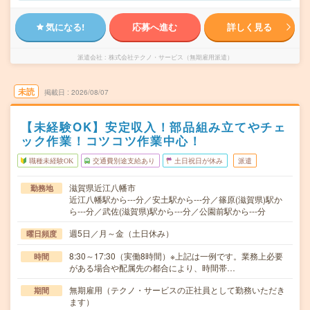
気になる!
応募へ進む
詳しく見る
派遣会社
株式会社テクノ・サービス（無期雇用派遣）
未読
掲載日
2026/08/07
【未経験OK】安定収入！部品組み立てやチェ
ック作業！コツコツ作業中心！
職種未経験OK
交通費別途支給あり
土日祝日が休み
派遣
滋賀県近江八幡市
勤務地
近江八幡駅から---分／安土駅から---分／篠原(滋賀県)駅か
ら---分／武佐(滋賀県)駅から---分／公園前駅から---分
週5日／月～金（土日休み）
曜日頻度
8:30～17:30（実働8時間）※上記は一例です。業務上必要
時間
がある場合や配属先の都合により、時間帯…
無期雇用（テクノ・サービスの正社員として勤務いただき
期間
ます）