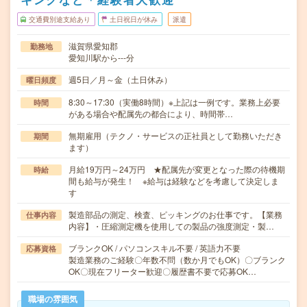
交通費別途支給あり
土日祝日が休み
派遣
滋賀県愛知郡
勤務地
愛知川駅から---分
週5日／月～金（土日休み）
曜日頻度
8:30～17:30（実働8時間）※上記は一例です。業務上必要
時間
がある場合や配属先の都合により、時間帯…
無期雇用（テクノ・サービスの正社員として勤務いただき
期間
ます）
月給19万円～24万円 ★配属先が変更となった際の待機期
時給
間も給与が発生！ ※給与は経験などを考慮して決定しま
す
製造部品の測定、検査、ピッキングのお仕事です。【業務
仕事内容
内容】・圧縮測定機を使用しての製品の強度測定・製…
ブランクOK / パソコンスキル不要 / 英語力不要
応募資格
製造業務のご経験〇年数不問（数か月でもOK）〇ブランク
OK〇現在フリーター歓迎〇履歴書不要で応募OK…
職場の雰囲気