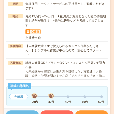
無期雇用（テクノ・サービスの正社員として勤務いただき
期間
ます）
月給19万円～24万円 ★配属先が変更となった際の待機期
時給
間も給与が発生！ ※給与は経験などを考慮して決定しま
す
交通費
交通費支給
【未経験歓迎！すぐ覚えられるカンタン作業がたくさ
仕事内容
ん！】シンプルな作業が中心なので、安心してスタート
で…
職種未経験OK / ブランクOK / パソコンスキル不要 / 英語力
応募資格
不要
＼未経験から安定した働き方を目指したい方歓迎！／経
験・資格・学歴は問いません◎「そろそろ腰を据えて働…
職場の雰囲気
年齢層
20代
30代
40代
50代
60代