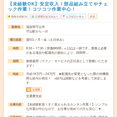
【未経験OK】安定収入！部品組み立てやチェ
ック作業！コツコツ作業中心！
職種未経験OK
交通費別途支給あり
土日祝日が休み
派遣
滋賀県守山市
勤務地
守山駅から---分
週5日／月～金（土日休み）
曜日頻度
8:30～17:30（実働8時間）※上記は一例です。業務上必要
時間
がある場合や配属先の都合により、時間帯…
無期雇用（テクノ・サービスの正社員として勤務いただき
期間
ます）
月給19万円～24万円 ★配属先が変更となった際の待機期
時給
間も給与が発生！ ※給与は経験などを考慮して決定しま
す
交通費
交通費支給
【未経験歓迎！すぐ覚えられるカンタン作業！】シンプル
仕事内容
な作業が中心なので、お仕事が初めての方も安心〇▼…
職種未経験OK / ブランクOK / パソコンスキル不要 / 英語力