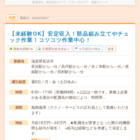
派遣会社
株式会社ルフト・メディカルケア 滋賀オフィス
未読
掲載日
2026/08/07
【未経験OK】安定収入！部品組み立てやチェ
ック作業！コツコツ作業中心！
職種未経験OK
交通費別途支給あり
土日祝日が休み
派遣
滋賀県長浜市
勤務地
長浜駅から---分／高月駅から---分／木ノ本駅から---分／虎
姫駅から---分／田村駅から---分
週5日／月～金（土日休み）
曜日頻度
8:30～17:30（実働8時間）※上記は一例です。業務上必要
時間
がある場合や配属先の都合により、時間帯…
無期雇用（テクノ・サービスの正社員として勤務いただき
期間
ます）
月給19万円～24万円 ★配属先が変更となった際の待機期
時給
間も給与が発生！ ※給与は経験などを考慮して決定しま
す