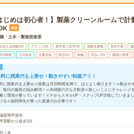
はじめは初心者！】製薬クリーンルームで計
OK
派遣
築・土木・製造技術系
社会人未経験OK
ブランクOK
既卒第二新卒OK
複数名募集
英語不要
履
5日勤務
土日祝休
交費支給
駅歩5分
制服
日払いOK
職場が禁煙
！
給料に残業代を上乗せ！動きやすい制服アリ！
料に残業代を上乗せ≫残業は月20時間未満で、ほどよく稼げます！≪動きや
、毎日の服装の悩み解消！≪未経験の方も大歓迎≫新しいことにチャレンジ
働く環境が整っています！イチからスキルUP・ステップUP目指していきま
ける≫福利厚生が整った派遣のお仕事です！
滋賀県甲賀市
甲賀駅から徒歩2分
月～金