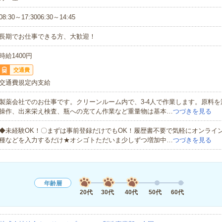
08:30～17:3006:30～14:45
長期でお仕事できる方、大歓迎！
時給1400円
交通費
交通費規定内支給
製薬会社でのお仕事です。クリーンルーム内で、3-4人で作業します。原料
操作、出来栄え検査、瓶への充てん作業など重量物は基本…
つづきを見る
◆未経験OK！〇まずは事前登録だけでもOK！履歴書不要で気軽にオンライ
種などを入力するだけ★オシゴトただいま少しずつ増加中…
つづきを見る
年齢層
20代
30代
40代
50代
60代