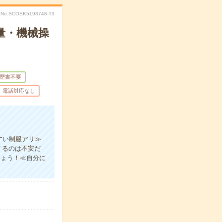
No.SCOSK5193748-T3
量・機械操
歴書不要
電話対応なし
すい制服アリ≫
するのは不安だ
しょう！≪自分に