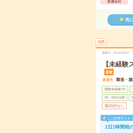
派遣会社
気
未読
掲載日
2026/08/07
【未経験
派遣
製造・建
派遣先
職種未経験OK
40～50代活躍
電話対応なし
ここがポイント
1日1時間程