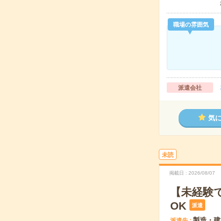
職場の雰囲気
派遣会社
気
未読
掲載日
2026/08/07
【未経験
OK
派遣
製造・建
派遣先