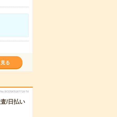
く見る
No.SCOSK5187718-T4
査/日払い