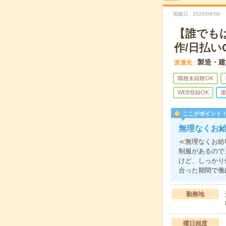
掲載日
2026/08/08
【誰でも
作/日払い
製造・建
派遣先
職種未経験OK
WEB登録OK
週
ここがポイント
無理なくお
≪無理なくお給
制服があるので
けど、しっかり
合った期間で働
勤務地
曜日頻度