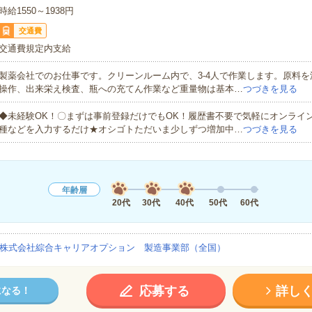
時給1550～1938円
交通費
交通費規定内支給
製薬会社でのお仕事です。クリーンルーム内で、3-4人で作業します。原料
操作、出来栄え検査、瓶への充てん作業など重量物は基本…
つづきを見る
◆未経験OK！〇まずは事前登録だけでもOK！履歴書不要で気軽にオンライ
種などを入力するだけ★オシゴトただいま少しずつ増加中…
つづきを見る
年齢層
20代
30代
40代
50代
60代
株式会社綜合キャリアオプション 製造事業部（全国）
応募する
詳し
になる！