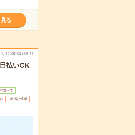
く見る
No.SCOSK5211908-T4
日払いOK
歴書不要
OK
職場が禁煙