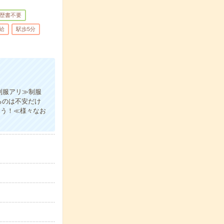
歴書不要
給
駅歩5分
制服アリ≫制服
るのは不安だけ
ょう！≪様々なお