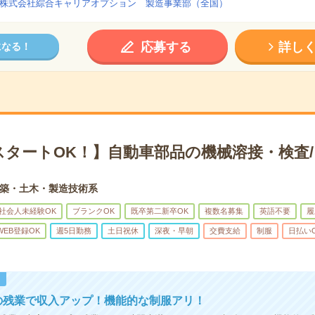
株式会社綜合キャリアオプション 製造事業部（全国）
応募する
詳し
になる！
スタートOK！】自動車部品の機械溶接・検査/
築・土木・製造技術系
社会人未経験OK
ブランクOK
既卒第二新卒OK
複数名募集
英語不要
履
WEB登録OK
週5日勤務
土日祝休
深夜・早朝
交費支給
制服
日払い
！
の残業で収入アップ！機能的な制服アリ！