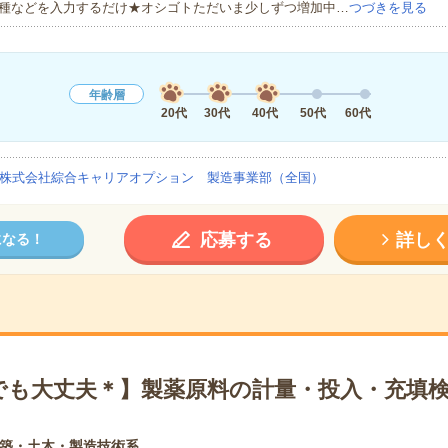
種などを入力するだけ★オシゴトただいま少しずつ増加中…
つづきを見る
年齢層
20代
30代
40代
50代
60代
株式会社綜合キャリアオプション 製造事業部（全国）
応募する
詳し
になる！
でも大丈夫＊】製薬原料の計量・投入・充填検
築・土木・製造技術系