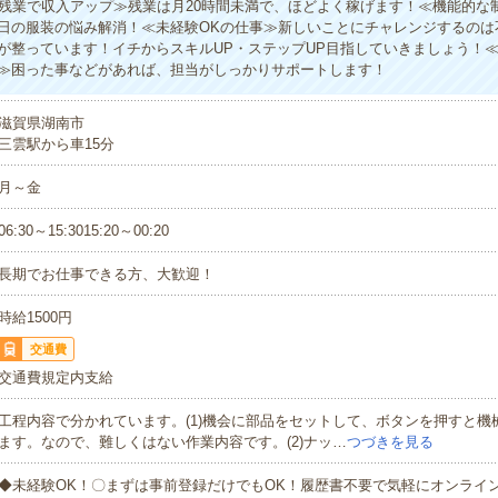
の残業で収入アップ≫残業は月20時間未満で、ほどよく稼げます！≪機能的な
日の服装の悩み解消！≪未経験OKの仕事≫新しいことにチャレンジするのは
が整っています！イチからスキルUP・ステップUP目指していきましょう！
≫困った事などがあれば、担当がしっかりサポートします！
滋賀県湖南市
三雲駅から車15分
月～金
06:30～15:3015:20～00:20
長期でお仕事できる方、大歓迎！
時給1500円
交通費
交通費規定内支給
工程内容で分かれています。(1)機会に部品をセットして、ボタンを押すと機
ます。なので、難しくはない作業内容です。(2)ナッ…
つづきを見る
◆未経験OK！〇まずは事前登録だけでもOK！履歴書不要で気軽にオンライ