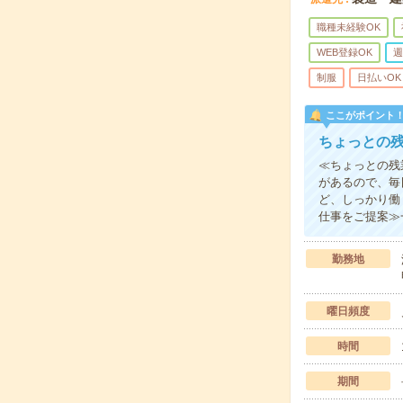
職種未経験OK
WEB登録OK
週
制服
日払いOK
ここがポイント
ちょっとの
≪ちょっとの残
があるので、毎
ど、しっかり働
仕事をご提案≫
勤務地
曜日頻度
時間
期間