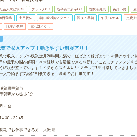
社会人未経験OK
ブランクOK
既卒第二新卒OK
複数名募集
英語不要
履
5日勤務
土日祝休
朝10時以降スタート
深夜・早朝
午後のみOK
交費支
職場が禁煙
電話対応なし
！
残業で収入アップ！動きやすい制服アリ！
業で収入アップ≫残業は月20時間未満で、ほどよく稼げます！≪動きやすい
日の服装の悩み解消！≪未経験でも活躍できる≫新しいことにチャレンジす
く環境が整っています！イチからスキルUP・ステップUP目指していきまし
一人で悩まず気軽に相談できる、派遣のお仕事です！
滋賀県甲賀市
甲賀駅から徒歩2分
月～金
14:30～22:45
長期でお仕事できる方、大歓迎！