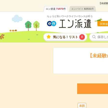
【未経験
エン派遣
71573
件
エンバイト
82531
件
ちょうど良いワークライフバランスが叶う
関東版
気になる！リスト
0
保存し
【未経験
未読