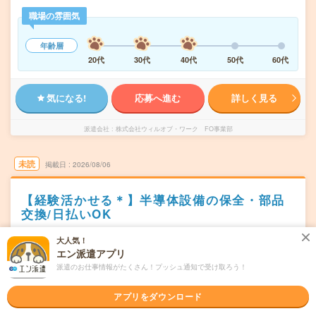
職場の雰囲気
年齢層
20代
30代
40代
50代
60代
気になる!
応募へ進む
詳しく見る
派遣会社
株式会社ウィルオブ・ワーク FO事業部
未読
掲載日
2026/08/06
【経験活かせる＊】半導体設備の保全・部品
交換/日払いOK
交通費別途支給あり
残業なし
WEB登録OK
派遣
大人気！
エン派遣アプリ
兵庫県伊丹市
勤務地
派遣のお仕事情報がたくさん！プッシュ通知で受け取ろう！
新伊丹駅からバス15分
シフト制
アプリをダウンロード
曜日頻度