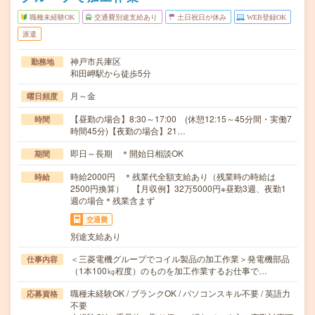
職種未経験OK
交通費別途支給あり
土日祝日が休み
WEB登録OK
派遣
神戸市兵庫区
勤務地
和田岬駅から徒歩5分
月～金
曜日頻度
【昼勤の場合】8:30～17:00 (休憩12:15～45分間・実働7
時間
時間45分)【夜勤の場合】21…
即日～長期 ＊開始日相談OK
期間
時給2000円 ＊残業代全額支給あり（残業時の時給は
時給
2500円換算） 【月収例】32万5000円※昼勤3週、夜勤1
週の場合＊残業含まず
交通費
別途支給あり
＜三菱電機グループでコイル製品の加工作業＞発電機部品
仕事内容
（1本100㎏程度）のものを加工作業するお仕事で…
職種未経験OK / ブランクOK / パソコンスキル不要 / 英語力
応募資格
不要