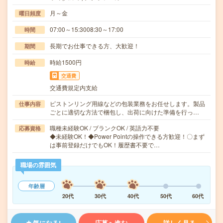
月～金
曜日頻度
07:00～15:3008:30～17:00
時間
長期でお仕事できる方、大歓迎！
期間
時給1500円
時給
交通費
交通費規定内支給
ピストンリング用線などの包装業務をお任せします。製品
仕事内容
ごとに適切な方法で梱包し、出荷に向けた準備を行っ…
職種未経験OK / ブランクOK / 英語力不要
応募資格
◆未経験OK！◆Power Pointの操作できる方歓迎！〇まず
は事前登録だけでもOK！履歴書不要で…
職場の雰囲気
年齢層
20代
30代
40代
50代
60代
気になる!
応募へ進む
詳しく見る