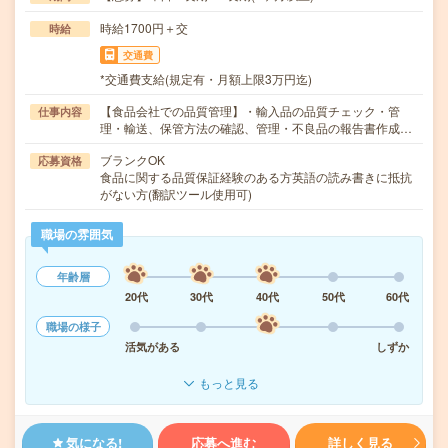
時給1700円＋交
時給
交通費
*交通費支給(規定有・月額上限3万円迄)
【食品会社での品質管理】・輸入品の品質チェック・管
仕事内容
理・輸送、保管方法の確認、管理・不良品の報告書作成…
ブランクOK
応募資格
食品に関する品質保証経験のある方英語の読み書きに抵抗
がない方(翻訳ツール使用可)
職場の雰囲気
年齢層
20代
30代
40代
50代
60代
職場の様子
活気がある
しずか
もっと見る
気になる!
応募へ進む
詳しく見る