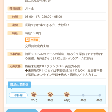
西二見駅から車7分
月～金
曜日頻度
08:00～17:1020:00～05:00
時間
長期でお仕事できる方、大歓迎！
期間
時給1650円
時給
交通費
交通費規定内支給
油圧ショベルのアームの製造、組み立て業務それに付随す
仕事内容
る業務。艤装(ぎそう)工程と言われるアームに部品…
職種未経験OK / ブランクOK / 英語力不要
応募資格
◆未経験OK！〇まずは事前登録だけでもOK！履歴書不要
で気軽にオンライン登録★氏名・職種などを入力す…
職場の雰囲気
年齢層
20代
30代
40代
50代
60代