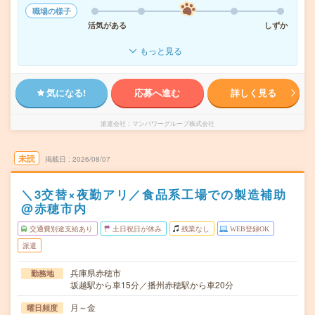
職場の様子
活気がある
しずか
もっと見る
気になる!
応募へ進む
詳しく見る
派遣会社
マンパワーグループ株式会社
未読
掲載日
2026/08/07
＼3交替×夜勤アリ／食品系工場での製造補助
@赤穂市内
交通費別途支給あり
土日祝日が休み
残業なし
WEB登録OK
派遣
兵庫県赤穂市
勤務地
坂越駅から車15分／播州赤穂駅から車20分
月～金
曜日頻度