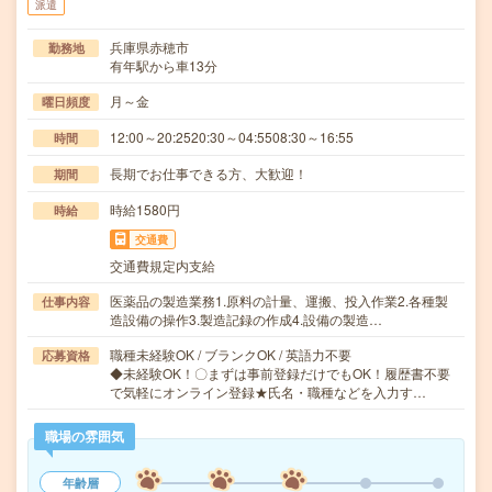
派遣
兵庫県赤穂市
勤務地
有年駅から車13分
月～金
曜日頻度
12:00～20:2520:30～04:5508:30～16:55
時間
長期でお仕事できる方、大歓迎！
期間
時給1580円
時給
交通費
交通費規定内支給
医薬品の製造業務1.原料の計量、運搬、投入作業2.各種製
仕事内容
造設備の操作3.製造記録の作成4.設備の製造…
職種未経験OK / ブランクOK / 英語力不要
応募資格
◆未経験OK！〇まずは事前登録だけでもOK！履歴書不要
で気軽にオンライン登録★氏名・職種などを入力す…
職場の雰囲気
年齢層