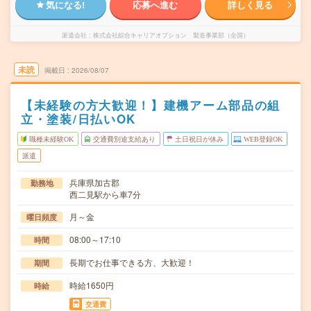
気になる!
応募へ進む
詳しく見る
派遣会社
株式会社綜合キャリアオプション 製造事業部（全国）
未読
掲載日
2026/08/07
【未経験の方大歓迎！】建機アーム部品の組
立・塗装/日払いOK
職種未経験OK
交通費別途支給あり
土日祝日が休み
WEB登録OK
派遣
兵庫県加古郡
勤務地
西二見駅から車7分
月～金
曜日頻度
08:00～17:10
時間
長期でお仕事できる方、大歓迎！
期間
時給1650円
時給
交通費