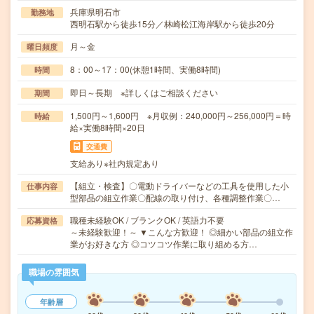
兵庫県明石市
勤務地
西明石駅から徒歩15分／林崎松江海岸駅から徒歩20分
月～金
曜日頻度
8：00～17：00(休憩1時間、実働8時間)
時間
即日～長期 ※詳しくはご相談ください
期間
1,500円～1,600円 ※月収例：240,000円～256,000円＝時
時給
給×実働8時間×20日
交通費
支給あり※社内規定あり
【組立・検査】〇電動ドライバーなどの工具を使用した小
仕事内容
型部品の組立作業〇配線の取り付け、各種調整作業〇…
職種未経験OK / ブランクOK / 英語力不要
応募資格
～未経験歓迎！～ ▼こんな方歓迎！ ◎細かい部品の組立作
業がお好きな方 ◎コツコツ作業に取り組める方…
職場の雰囲気
年齢層