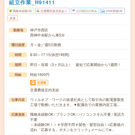
組立作業_H91411
職種未経験OK
交通費別途支給あり
土日祝日が休み
WEB登録OK
派遣
神戸市西区
勤務地
西神中央駅から車5分
月～金／週5日勤務
曜日頻度
8:30～17:15(休憩1時間)
時間
即日～長期（3ヶ月以上） 最短で応募開始から1週間！
期間
時給1600円
時給
交通費
交通費規定内支給
ウィルオブ・ワークの派遣社員として取引先の配電盤製造
仕事内容
工場で勤務いただきます。▼配属先での業務内容工場…
職種未経験OK / ブランクOK / パソコンスキル不要 / 英語力
応募資格
不要
＜未経験OK！＞＃学歴不問＃髪色・髪型自由！○応募後の
流れ「応募する」ボタンをクリック↓メールにてw…