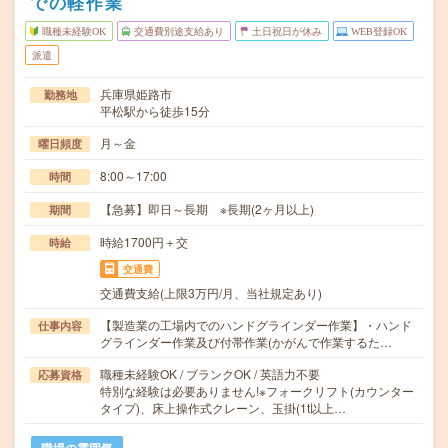
での軽作業
職種未経験OK
交通費別途支給あり
土日祝日が休み
WEB登録OK
派遣
兵庫県姫路市
勤務地
平松駅から徒歩15分
月～金
曜日頻度
8:00～17:00
時間
【急募】即日～長期 ※長期(2ヶ月以上)
期間
時給1700円＋交
時給
交通費
交通費支給(上限3万円/月、当社規定あり)
【製造業の工場内でのハンドグラインダー作業】・ハンド
仕事内容
グラインダー作業及び付帯作業(かがんで作業するた…
職種未経験OK / ブランクOK / 英語力不要
応募資格
特別な経験は必要ありません!※フォークリフト(カウンター
タイプ)、床上操作式クレーン、玉掛(1t以上…