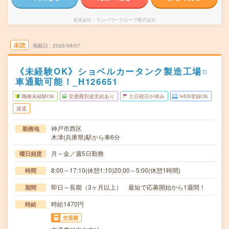
派遣会社
マンパワーグループ株式会社
未読
掲載日
2026/08/07
《未経験OK》ショベルカータンク製造工場○
車通勤可能！_H126651
職種未経験OK
交通費別途支給あり
土日祝日が休み
WEB登録OK
派遣
神戸市西区
勤務地
木津(兵庫県)駅から車6分
月～金／週5日勤務
曜日頻度
8:00～17:10(休憩1:10)20:00～5:00(休憩1時間)
時間
即日～長期（3ヶ月以上） 最短で応募開始から1週間！
期間
時給1470円
時給
交通費