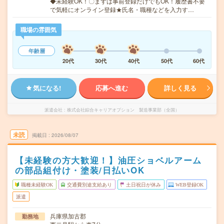
◆未経験OK！〇まずは事前登録だけでもOK！履歴書不要
で気軽にオンライン登録★氏名・職種などを入力す…
職場の雰囲気
年齢層
20代
30代
40代
50代
60代
気になる!
応募へ進む
詳しく見る
派遣会社
株式会社綜合キャリアオプション 製造事業部（全国）
未読
掲載日
2026/08/07
【未経験の方大歓迎！】油圧ショベルアーム
の部品組付け・塗装/日払いOK
職種未経験OK
交通費別途支給あり
土日祝日が休み
WEB登録OK
派遣
兵庫県加古郡
勤務地