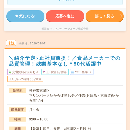
気になる!
応募へ進む
詳しく見る
派遣会社
マンパワーグループ株式会社
未読
掲載日
2026/08/07
＼紹介予定×正社員前提！／食品メーカーでの
品質管理！残業基本なし＊50代活躍中
交通費別途支給あり
土日祝日が休み
WEB登録OK
正社員への紹介予定派遣
神戸市東灘区
勤務地
マリンパーク駅から徒歩15分／住吉(兵庫県・東海道)駅か
ら車17分
月～金
曜日頻度
9:00～18:00
時間
【急募】即日～長期 ※長期(2ヶ月以上)
期間