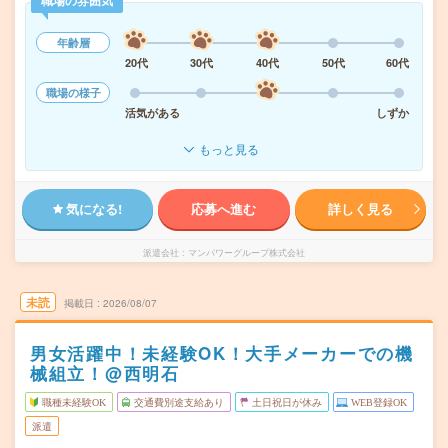
職場の雰囲気
年齢層
20代
30代
40代
50代
60代
職場の様子
活気がある
しずか
もっと見る
気になる!
応募へ進む
詳しく見る
派遣会社
マンパワーグループ株式会社
未読
掲載日
2026/08/07
男女活躍中！未経験OK！大手メーカーでの機
械組立！@西明石
職種未経験OK
交通費別途支給あり
土日祝日が休み
WEB登録OK
派遣