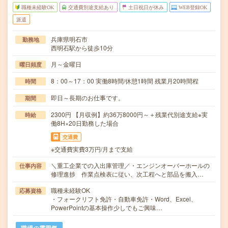
職種未経験OK
交通費別途支給あり
土日祝日が休み
WEB登録OK
派遣
兵庫県明石市
勤務地
西明石駅から徒歩10分
月～金曜日
曜日頻度
8：00～17：00 実働8時間/休憩1時間 残業月20時間程
時間
即日～長期のお仕事です。
期間
2300円 【月収例】約36万8000円～＋残業代別途支給※実
時給
働8H×20日勤務した場合
交通費
※交通費実費3万円/月まで支給
＼重工企業での入出庫管理／・エンジンオーバーホールの
仕事内容
修理進捗 作業点検表に従い、次工程へと部品を搬入…
職種未経験OK
応募資格
・フォークリフト免許・自動車免許・Word、Excel、
PowerPointの基本操作少しでもご興味…