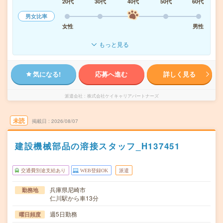
20代
30代
40代
50代
60代
男女比率
女性
男性
もっと見る
気になる!
応募へ進む
詳しく見る
派遣会社
株式会社ケイキャリアパートナーズ
未読
掲載日
2026/08/07
建設機械部品の溶接スタッフ_H137451
交通費別途支給あり
WEB登録OK
派遣
兵庫県尼崎市
勤務地
仁川駅から車13分
週5日勤務
曜日頻度