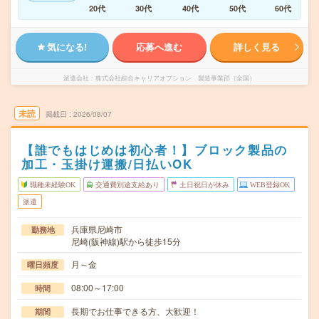
20代
30代
40代
50代
60代
気になる!
応募へ進む
詳しく見る
派遣会社
株式会社綜合キャリアオプション 製造事業部（全国）
未読
掲載日
2026/08/07
【誰でもはじめは初心者！】ブロック製品の
加工・玉掛け運搬/日払いOK
職種未経験OK
交通費別途支給あり
土日祝日が休み
WEB登録OK
派遣
兵庫県尼崎市
勤務地
尼崎(阪神線)駅から徒歩15分
月～金
曜日頻度
08:00～17:00
時間
長期でお仕事できる方、大歓迎！
期間