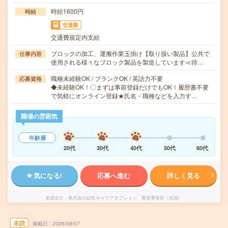
時給1600円
時給
交通費
交通費規定内支給
ブロックの加工、運搬作業玉掛け【取り扱い製品】公共で
仕事内容
使用される様々なブロック製品を製造しています≪待…
職種未経験OK / ブランクOK / 英語力不要
応募資格
◆未経験OK！〇まずは事前登録だけでもOK！履歴書不要
で気軽にオンライン登録★氏名・職種などを入力す…
職場の雰囲気
年齢層
20代
30代
40代
50代
60代
気になる!
応募へ進む
詳しく見る
派遣会社
株式会社綜合キャリアオプション 製造事業部（全国）
未読
掲載日
2026/08/07