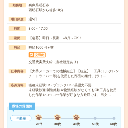
兵庫県明石市
勤務地
西明石駅から徒歩10分
週5日
曜日頻度
8:00～17:00
時間
【急募】即日～長期 ※8月～OK！
期間
時給1600円＋交
時給
交通費
交通費実費支給（当社規定あり）
【大手メーカーでの機械組立】【組立】・工具(トルクレン
仕事内容
チ・ドライバー等)を使用した部品の組付。(ライ…
職種未経験OK / ブランクOK / 英語力不要
応募資格
未経験歓迎!製造経験や物流経験がなくてもOK工具を使用
した作業やコツコツ作業が好きな方歓迎です。男女…
職場の雰囲気
年齢層
20代
30代
40代
50代
60代