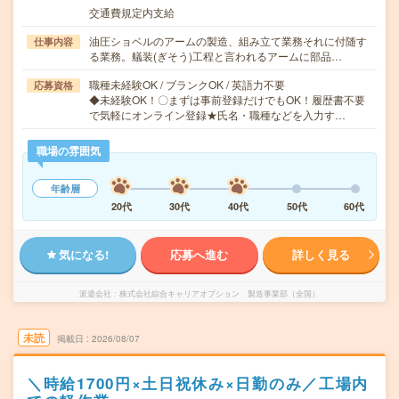
交通費規定内支給
油圧ショベルのアームの製造、組み立て業務それに付随す
仕事内容
る業務。艤装(ぎそう)工程と言われるアームに部品…
職種未経験OK / ブランクOK / 英語力不要
応募資格
◆未経験OK！〇まずは事前登録だけでもOK！履歴書不要
で気軽にオンライン登録★氏名・職種などを入力す…
職場の雰囲気
年齢層
20代
30代
40代
50代
60代
気になる!
応募へ進む
詳しく見る
派遣会社
株式会社綜合キャリアオプション 製造事業部（全国）
未読
掲載日
2026/08/07
＼時給1700円×土日祝休み×日勤のみ／工場内