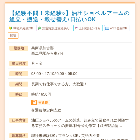
【経験不問！未経験○】油圧ショベルアームの
組立・搬送・載せ替え/日払いOK
職種未経験OK
交通費別途支給あり
土日祝日が休み
WEB登録OK
派遣
兵庫県加古郡
勤務地
西二見駅から車7分
月～金
曜日頻度
08:00～17:1020:00～05:00
時間
長期でお仕事できる方、大歓迎！
期間
時給1650円
時給
交通費
交通費規定内支給
油圧ショベルのアームの製造、組み立て業務それに付随す
仕事内容
る業務スティックの搬送/載せ替え作業【取扱製品情…
職種未経験OK / ブランクOK / 英語力不要
応募資格