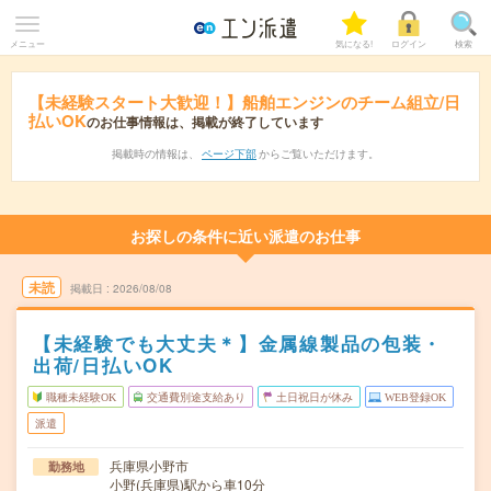
メニュー
気になる!
ログイン
検索
【未経験スタート大歓迎！】船舶エンジンのチーム組立/日
払いOK
のお仕事情報は、掲載が終了しています
掲載時の情報は、
ページ下部
からご覧いただけます。
お探しの条件に近い派遣のお仕事
未読
掲載日
2026/08/08
【未経験でも大丈夫＊】金属線製品の包装・
出荷/日払いOK
職種未経験OK
交通費別途支給あり
土日祝日が休み
WEB登録OK
派遣
兵庫県小野市
勤務地
小野(兵庫県)駅から車10分