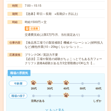
7:00～15:15
時間
【急募】即日～長期 ※長期(2ヶ月以上)
期間
時給1500円＋交
時給
交通費
交通費支給(上限3万円/月、当社規定あり)
【食品系工場での製造補助】機械オペレーション(材料投入
仕事内容
など)梱包作業(10～20kgくらい)パレット…
ブランクOK / 英語力不要
応募資格
【必須】工場や製造の経験がちょこっとでもある方フォー
クリフト資格&経験がある方3交替勤務がOKな方【…
職場の雰囲気
年齢層
20代
30代
40代
50代
60代
職場の様子
活気がある
しずか
もっと見る