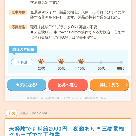
交通費規定内支給
金属線やワイヤー製品の梱包、入庫・出荷およびそれに付
仕事内容
随する業務をお任せします。製品の梱包作業をはじめ…
職種未経験OK / ブランクOK / 英語力不要
応募資格
◆未経験OK！◆Power Pointの操作できる方歓迎！〇まず
は事前登録だけでもOK！履歴書不要で…
職場の雰囲気
年齢層
20代
30代
40代
50代
60代
気になる!
応募へ進む
詳しく見る
派遣会社
株式会社綜合キャリアオプション 製造事業部（全国）
未読
掲載日
2026/08/08
未経験でも時給2000円！夜勤あり＊三菱電機
グループで加工作業