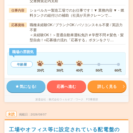
交通費規定内支給
ショベルカー製造工場でのお仕事です！▼ 業務内容 ▼・燃
仕事内容
料タンクの組付けの補助（社員が天井クレーンで…
職種未経験OK / ブランクOK / パソコンスキル不要 / 英語力
応募資格
不要
＜未経験OK！＞普通自動車運転免許＃学歴不問＃髪色・髪
型自由！○応募後の流れ「応募する」ボタンをクリ…
職場の雰囲気
年齢層
20代
30代
40代
50代
60代
気になる!
応募へ進む
詳しく見る
派遣会社
株式会社ウィルオブ・ワーク FO事業部
未読
掲載日
2026/08/07
工場やオフィス等に設定されている配電盤の