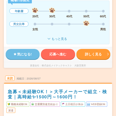
職場の雰囲気
年齢層
20代
30代
40代
50代
60代
男女比率
女性
男性
もっと見る
気になる!
応募へ進む
詳しく見る
派遣会社
株式会社メイテックキャスト 大阪営業所
未読
掲載日
2026/08/07
急募＜未経験OK！＞大手メーカーで組立・検
査｜高時給✨1500円～1600円！
職種未経験OK
交通費別途支給あり
土日祝日が休み
WEB登録OK
派遣