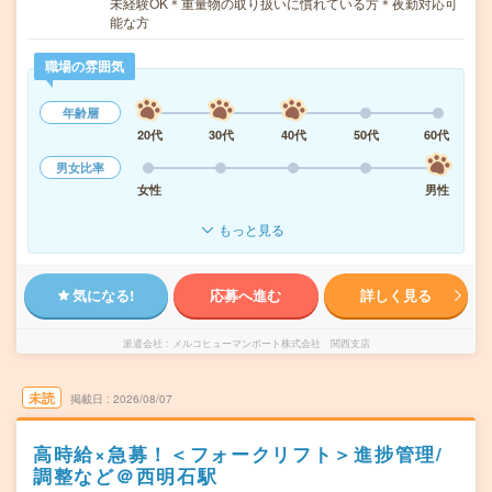
未経験OK＊重量物の取り扱いに慣れている方＊夜勤対応可
能な方
職場の雰囲気
年齢層
20代
30代
40代
50代
60代
男女比率
女性
男性
もっと見る
気になる!
応募へ進む
詳しく見る
派遣会社
メルコヒューマンポート株式会社 関西支店
未読
掲載日
2026/08/07
高時給×急募！＜フォークリフト＞進捗管理/
調整など＠西明石駅