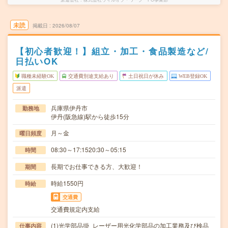
未読
掲載日
2026/08/07
【初心者歓迎！】組立・加工・食品製造など/
日払いOK
職種未経験OK
交通費別途支給あり
土日祝日が休み
WEB登録OK
派遣
兵庫県伊丹市
勤務地
伊丹(阪急線)駅から徒歩15分
月～金
曜日頻度
08:30～17:1520:30～05:15
時間
長期でお仕事できる方、大歓迎！
期間
時給1550円
時給
交通費
交通費規定内支給
(1)光学部品掛_レーザー用光化学部品の加工業務及び検品
仕事内容