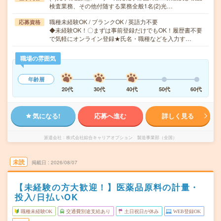
検査業務、その他付随する業務全般1名(2)光…
職種未経験OK / ブランクOK / 英語力不要
応募資格
◆未経験OK！〇まずは事前登録だけでもOK！履歴書不要
で気軽にオンライン登録★氏名・職種などを入力す…
職場の雰囲気
年齢層
20代
30代
40代
50代
60代
気になる!
応募へ進む
詳しく見る
派遣会社
株式会社綜合キャリアオプション 製造事業部（全国）
未読
掲載日
2026/08/07
【未経験の方大歓迎！】医薬品原料の計量・
投入/日払いOK
職種未経験OK
交通費別途支給あり
土日祝日が休み
WEB登録OK