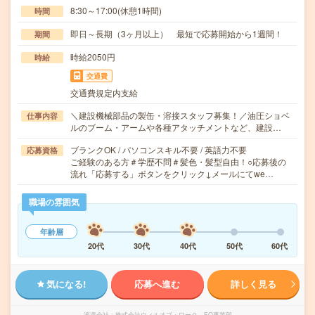
8:30～17:00(休憩1時間)
時間
即日～長期（3ヶ月以上） 最短で応募開始から1週間！
期間
時給2050円
時給
交通費
交通費規定内支給
＼建設機械部品の製缶・溶接スタッフ募集！／油圧ショベ
仕事内容
ルのブーム・アームや各種アタッチメントなど、建設…
ブランクOK / パソコンスキル不要 / 英語力不要
応募資格
ご経験のある方＃学歴不問＃髪色・髪型自由！○応募後の
流れ「応募する」ボタンをクリック↓メールにてwe…
職場の雰囲気
年齢層
20代
30代
40代
50代
60代
気になる!
応募へ進む
詳しく見る
派遣会社
株式会社ウィルオブ・ワーク FO事業部