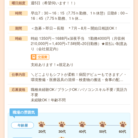
週5日（希望伺います！！）
曜日頻度
早出7：30～16：15（7.75ｈ勤務、1ｈ休憩）日勤8：00～
時間
16：45（7.75ｈ勤務、1ｈ休…
＜急募＞即日～長期 ＊7月～8月～開始日相談OK！
期間
時給 1350円～1688円※深夜手当 1勤務4000円（月収例
時給
210,000円＝1,400円×7.5時間×20日勤務）★前払い制度あ
り（会社規定内）
交通費
支給あります！※規定あり
＼どこよりもシフトが柔軟！病院デビューもできます／・
仕事内容
環境整備・医療器具の清掃・検査物の搬送・食事の配…
職種未経験OK / ブランクOK / パソコンスキル不要 / 英語力
応募資格
不要
未経験OK！年齢不問
職場の雰囲気
年齢層
20代
30代
40代
50代
60代