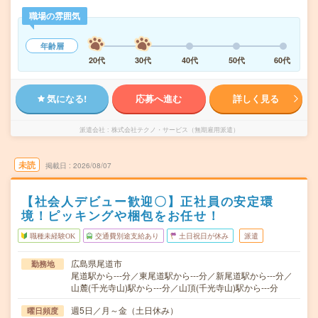
職場の雰囲気
年齢層
20代
30代
40代
50代
60代
気になる!
応募へ進む
詳しく見る
派遣会社
株式会社テクノ・サービス（無期雇用派遣）
未読
掲載日
2026/08/07
【社会人デビュー歓迎〇】正社員の安定環
境！ピッキングや梱包をお任せ！
職種未経験OK
交通費別途支給あり
土日祝日が休み
派遣
広島県尾道市
勤務地
尾道駅から---分／東尾道駅から---分／新尾道駅から---分／
山麓(千光寺山)駅から---分／山頂(千光寺山)駅から---分
週5日／月～金（土日休み）
曜日頻度