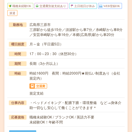
職種未経験OK
交通費別途支給あり
土日祝日が休み
WEB登録OK
派遣
広島県三原市
勤務地
三原駅から徒歩15分／須波駅から車7分／糸崎駅から車8分
／安芸幸崎駅から車16分／本郷(広島県)駅から車20分
月～金（平日週5日）
曜日頻度
17：00～23：30（休憩30分）
時間
長期（3か月以上）
期間
時給1600円 夜間：時給2000円★前払い制度あり（会社
時給
規定内）
交通費
規定支給
・ベッドメイキング・配膳下膳・環境整備 など→身体介
仕事内容
助一切なし安心して働くことができます＊
職種未経験OK / ブランクOK / 英語力不要
応募資格
未経験OK！年齢不問