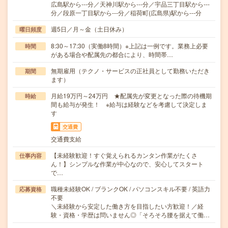
広島駅から---分／天神川駅から---分／宇品三丁目駅から---
分／段原一丁目駅から---分／稲荷町(広島県)駅から---分
週5日／月～金（土日休み）
曜日頻度
8:30～17:30（実働8時間）※上記は一例です。業務上必要
時間
がある場合や配属先の都合により、時間帯…
無期雇用（テクノ・サービスの正社員として勤務いただき
期間
ます）
月給19万円～24万円 ★配属先が変更となった際の待機期
時給
間も給与が発生！ ※給与は経験などを考慮して決定しま
す
交通費
交通費支給
【未経験歓迎！すぐ覚えられるカンタン作業がたくさ
仕事内容
ん！】シンプルな作業が中心なので、安心してスタート
で…
職種未経験OK / ブランクOK / パソコンスキル不要 / 英語力
応募資格
不要
＼未経験から安定した働き方を目指したい方歓迎！／経
験・資格・学歴は問いません◎「そろそろ腰を据えて働…