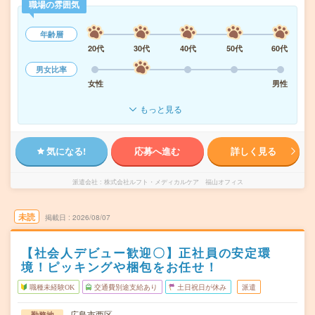
職場の雰囲気
年齢層
20代
30代
40代
50代
60代
男女比率
女性
男性
もっと見る
気になる!
応募へ進む
詳しく見る
派遣会社
株式会社ルフト・メディカルケア 福山オフィス
未読
掲載日
2026/08/07
【社会人デビュー歓迎〇】正社員の安定環
境！ピッキングや梱包をお任せ！
職種未経験OK
交通費別途支給あり
土日祝日が休み
派遣
広島市西区
勤務地