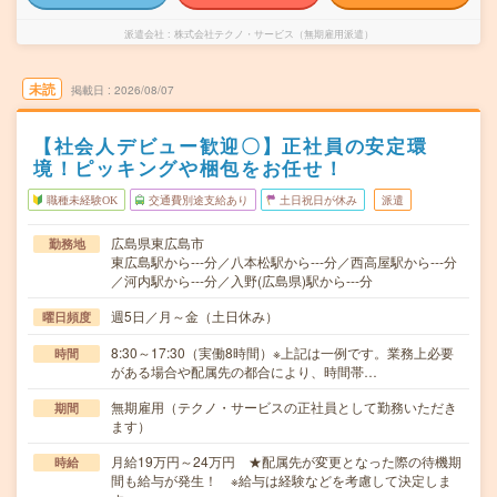
派遣会社
株式会社テクノ・サービス（無期雇用派遣）
未読
掲載日
2026/08/07
【社会人デビュー歓迎〇】正社員の安定環
境！ピッキングや梱包をお任せ！
職種未経験OK
交通費別途支給あり
土日祝日が休み
派遣
広島県東広島市
勤務地
東広島駅から---分／八本松駅から---分／西高屋駅から---分
／河内駅から---分／入野(広島県)駅から---分
週5日／月～金（土日休み）
曜日頻度
8:30～17:30（実働8時間）※上記は一例です。業務上必要
時間
がある場合や配属先の都合により、時間帯…
無期雇用（テクノ・サービスの正社員として勤務いただき
期間
ます）
月給19万円～24万円 ★配属先が変更となった際の待機期
時給
間も給与が発生！ ※給与は経験などを考慮して決定しま