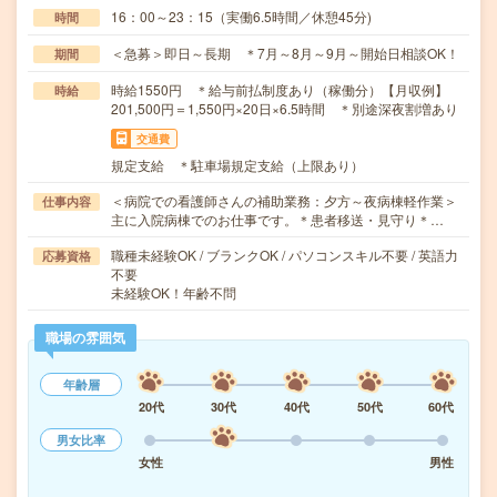
16：00～23：15（実働6.5時間／休憩45分)
時間
＜急募＞即日～長期 ＊7月～8月～9月～開始日相談OK！
期間
時給1550円 ＊給与前払制度あり（稼働分）【月収例】
時給
201,500円＝1,550円×20日×6.5時間 ＊別途深夜割増あり
交通費
規定支給 ＊駐車場規定支給（上限あり）
＜病院での看護師さんの補助業務：夕方～夜病棟軽作業＞
仕事内容
主に入院病棟でのお仕事です。＊患者移送・見守り＊…
職種未経験OK / ブランクOK / パソコンスキル不要 / 英語力
応募資格
不要
未経験OK！年齢不問
職場の雰囲気
年齢層
20代
30代
40代
50代
60代
男女比率
女性
男性