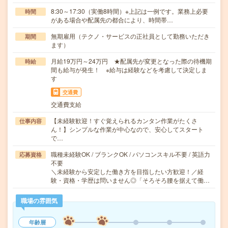
8:30～17:30（実働8時間）※上記は一例です。業務上必要
時間
がある場合や配属先の都合により、時間帯…
無期雇用（テクノ・サービスの正社員として勤務いただき
期間
ます）
月給19万円～24万円 ★配属先が変更となった際の待機期
時給
間も給与が発生！ ※給与は経験などを考慮して決定しま
す
交通費
交通費支給
【未経験歓迎！すぐ覚えられるカンタン作業がたくさ
仕事内容
ん！】シンプルな作業が中心なので、安心してスタート
で…
職種未経験OK / ブランクOK / パソコンスキル不要 / 英語力
応募資格
不要
＼未経験から安定した働き方を目指したい方歓迎！／経
験・資格・学歴は問いません◎「そろそろ腰を据えて働…
職場の雰囲気
年齢層