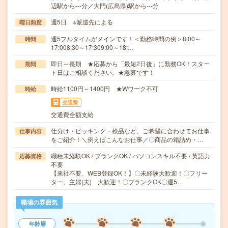
辺駅から---分／大門(広島県)駅から---分
週5日 ※派遣先による
曜日頻度
週5フルタイムがメインです！＜勤務時間の例＞8:00～
時間
17:008:30～17:309:00～18:…
即日～長期 ★応募から「最短2日後」に勤務OK！スター
期間
ト日はご相談ください。★急募です！
時給1100円～1400円 ★Wワーク不可
時給
交通費
交通費全額支給
仕分け・ピッキング・検品など、ご希望に合わせてお仕事
仕事内容
をご紹介！＼例えばこんなお仕事／〇商品の箱詰め・…
職種未経験OK / ブランクOK / パソコンスキル不要 / 英語力
応募資格
不要
【来社不要、WEB登録OK！】〇未経験大歓迎！〇フリー
ター、主婦(夫) 大歓迎！〇ブランクOK〇週5…
職場の雰囲気
年齢層