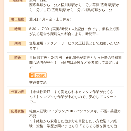
西広島駅から---分／横川駅駅から---分／草津(広島県)駅か
ら---分／古江(広島県)駅から---分／福島町駅から---分
週5日／月～金（土日休み）
曜日頻度
8:30～17:30（実働8時間）※上記は一例です。業務上必要
時間
がある場合や配属先の都合により、時間帯…
無期雇用（テクノ・サービスの正社員として勤務いただき
期間
ます）
月給19万円～24万円 ★配属先が変更となった際の待機期
時給
間も給与が発生！ ※給与は経験などを考慮して決定しま
す
交通費
交通費支給
【未経験歓迎！すぐ覚えられるカンタン作業がたくさ
仕事内容
ん！】シンプルな作業が中心なので、安心してスタート
で…
職種未経験OK / ブランクOK / パソコンスキル不要 / 英語力
応募資格
不要
＼未経験から安定した働き方を目指したい方歓迎！／経
験・資格・学歴は問いません◎「そろそろ腰を据えて働…