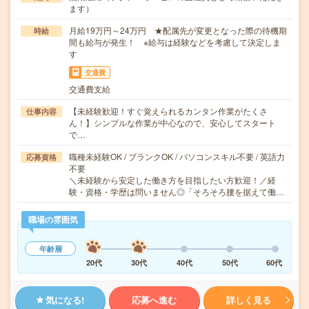
ます）
月給19万円～24万円 ★配属先が変更となった際の待機期
時給
間も給与が発生！ ※給与は経験などを考慮して決定しま
す
交通費
交通費支給
【未経験歓迎！すぐ覚えられるカンタン作業がたくさ
仕事内容
ん！】シンプルな作業が中心なので、安心してスタート
で…
職種未経験OK / ブランクOK / パソコンスキル不要 / 英語力
応募資格
不要
＼未経験から安定した働き方を目指したい方歓迎！／経
験・資格・学歴は問いません◎「そろそろ腰を据えて働…
職場の雰囲気
年齢層
20代
30代
40代
50代
60代
気になる!
応募へ進む
詳しく見る