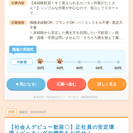
【未経験歓迎！すぐ覚えられるカンタン作業がたくさ
仕事内容
ん！】シンプルな作業が中心なので、安心してスタート
で…
職種未経験OK / ブランクOK / パソコンスキル不要 / 英語力
応募資格
不要
＼未経験から安定した働き方を目指したい方歓迎！／経
験・資格・学歴は問いません◎「そろそろ腰を据えて働…
職場の雰囲気
年齢層
20代
30代
40代
50代
60代
気になる!
応募へ進む
詳しく見る
派遣会社
株式会社テクノ・サービス（無期雇用派遣）
未読
掲載日
2026/08/07
【社会人デビュー歓迎〇】正社員の安定環
境！ピッキングや梱包をお任せ！