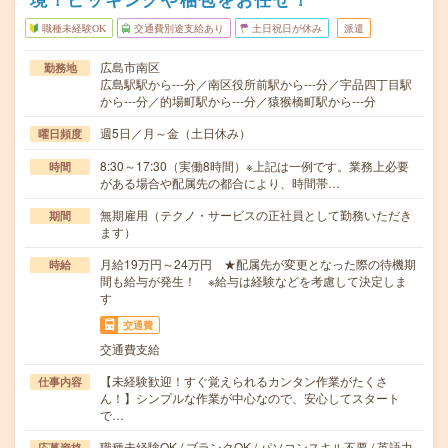
職種未経験OK
交通費別途支給あり
土日祝日が休み
派遣
広島市南区
勤務地
広島駅駅から---分／南区役所前駅から---分／宇品四丁目駅
から---分／的場町駅から---分／猿猴橋町駅から---分
週5日／月～金（土日休み）
曜日頻度
8:30～17:30（実働8時間）※上記は一例です。業務上必要
時間
がある場合や配属先の都合により、時間帯…
無期雇用（テクノ・サービスの正社員として勤務いただき
期間
ます）
月給19万円～24万円 ★配属先が変更となった際の待機期
時給
間も給与が発生！ ※給与は経験などを考慮して決定しま
す
交通費
交通費支給
【未経験歓迎！すぐ覚えられるカンタン作業がたくさ
仕事内容
ん！】シンプルな作業が中心なので、安心してスタート
で…
職種未経験OK / ブランクOK / パソコンスキル不要 / 英語力
応募資格