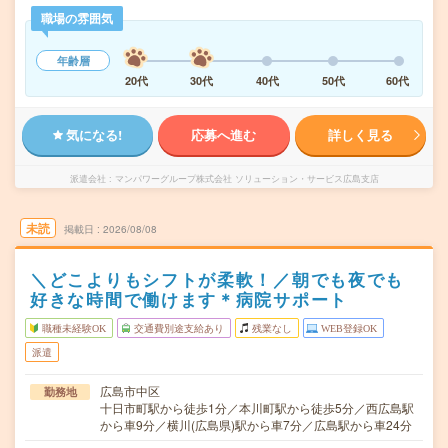
職場の雰囲気
年齢層
20代
30代
40代
50代
60代
気になる!
応募へ進む
詳しく見る
派遣会社
マンパワーグループ株式会社 ソリューション・サービス広島支店
未読
掲載日
2026/08/08
＼どこよりもシフトが柔軟！／朝でも夜でも
好きな時間で働けます＊病院サポート
職種未経験OK
交通費別途支給あり
残業なし
WEB登録OK
派遣
広島市中区
勤務地
十日市町駅から徒歩1分／本川町駅から徒歩5分／西広島駅
から車9分／横川(広島県)駅から車7分／広島駅から車24分