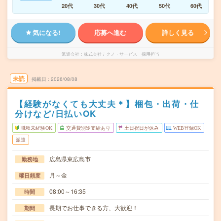
20代
30代
40代
50代
60代
気になる!
応募へ進む
詳しく見る
派遣会社
株式会社テクノ・サービス 採用担当
未読
掲載日
2026/08/08
【経験がなくても大丈夫＊】梱包・出荷・仕
分けなど/日払いOK
職種未経験OK
交通費別途支給あり
土日祝日が休み
WEB登録OK
派遣
広島県東広島市
勤務地
月～金
曜日頻度
08:00～16:35
時間
長期でお仕事できる方、大歓迎！
期間