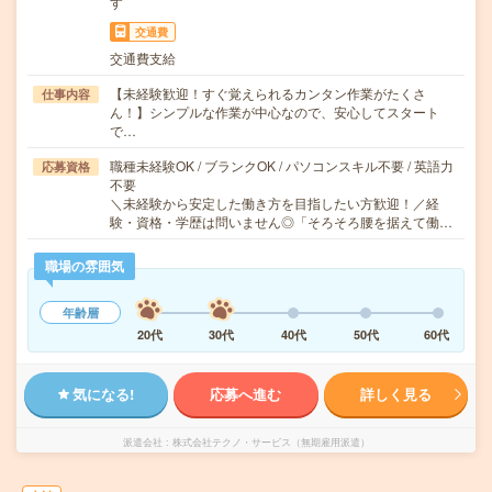
す
交通費
交通費支給
【未経験歓迎！すぐ覚えられるカンタン作業がたくさ
仕事内容
ん！】シンプルな作業が中心なので、安心してスタート
で…
職種未経験OK / ブランクOK / パソコンスキル不要 / 英語力
応募資格
不要
＼未経験から安定した働き方を目指したい方歓迎！／経
験・資格・学歴は問いません◎「そろそろ腰を据えて働…
職場の雰囲気
年齢層
20代
30代
40代
50代
60代
気になる!
応募へ進む
詳しく見る
派遣会社
株式会社テクノ・サービス（無期雇用派遣）