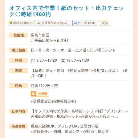
オフィス内で作業！紙のセット・出力チェッ
ク〇時給1400円
職種未経験OK
交通費別途支給あり
WEB登録OK
派遣
広島市南区
勤務地
元宇品口駅から徒歩4分
日・月・火・水・木・金・土／週５日／曜日シフト
曜日頻度
(1) 8:50～17:20 (2) 13:00～21:30
時間
【急募】即日～長期 ※開始日調整可/長期*2カ月以上 ※8
期間
月～OK！
時給1400円＋交
時給
交通費
※交通費支給有(弊社規定有)
【オフィス内での作業・高時給・シフト制】*プリンターへ
仕事内容
の用紙の運搬・用紙のセット※用紙が入った段ボー…
職種未経験OK / ブランクOK / 英語力不要
応募資格
<必須条件>・時間、曜日シフトが対応可能な方