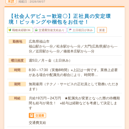
未読
掲載日
2026/08/07
【社会人デビュー歓迎〇】正社員の安定環
境！ピッキングや梱包をお任せ！
職種未経験OK
交通費別途支給あり
土日祝日が休み
派遣
広島県福山市
勤務地
福山駅から---分／松永駅から---分／大門(広島県)駅から---
分／近田駅から---分／備後本庄駅から---分
週5日／月～金（土日休み）
曜日頻度
8:30～17:30（実働8時間）※上記は一例です。業務上必要
時間
がある場合や配属先の都合により、時間帯…
無期雇用（テクノ・サービスの正社員として勤務いただき
期間
ます）
月給19万円～24万円 ★配属先が変更となった際の待機期
時給
間も給与が発生！ ※給与は経験などを考慮して決定しま
す
交通費
交通費支給