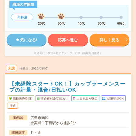
職場の雰囲気
年齢層
20代
30代
40代
50代
60代
気になる!
応募へ進む
詳しく見る
派遣会社
株式会社テクノ・サービス（無期雇用派遣）
未読
掲載日
2026/08/07
【未経験スタートOK！】カップラーメンスー
プの計量・混合/日払いOK
職種未経験OK
交通費別途支給あり
土日祝日が休み
WEB登録OK
派遣
広島市南区
勤務地
皆実町二丁目駅から徒歩2分
月～金
曜日頻度