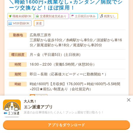
＼時給1600円×残業なし×カンタン／病院でシ
ーツ交換など！ほぼ採用！
職種未経験OK
交通費別途支給あり
土日祝日が休み
残業なし
WEB登録OK
派遣
広島県三原市
勤務地
三原駅から徒歩10分／糸崎駅から車5分／須波駅から車16
分／新尾道駅から車18分／尾道駅から車20分
月～金（平日週5日）(土日祝休)
曜日頻度
16:00～22:00（実働5.5時間／休憩30分）
時間
即日～長期（応募後スピーディーに勤務開始＊）
期間
時給1600円【月収例】176,000円＝時給1600円×5.5時間
時給
×20日★前払い制度あり（会社規定内）
交通費
大人気！
ガソリン代支給あり（片道最短距離×19円）@車通勤可・
エン派遣アプリ
無料駐車場有
派遣のお仕事情報がたくさん！プッシュ通知で受け取ろう！
＜夕方からゆっくり～でもしっかり稼げる！＞具体的に
仕事内容
は…？・シーツ交換・食事を運ぶ、下げる・環境整備・…
アプリをダウンロード
職種未経験OK / ブランクOK / パソコンスキル不要 / 英語力