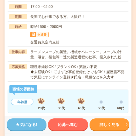
17:00～02:00
時間
長期でお仕事できる方、大歓迎！
期間
時給1600～2000円
時給
交通費
交通費規定内支給
ラーメンスープの製造。機械オペレーター。スープの計
仕事内容
量、混合、梱包等一連の製造過程の仕事。投入された粉…
職種未経験OK / ブランクOK / 英語力不要
応募資格
◆未経験OK！〇まずは事前登録だけでもOK！履歴書不要
で気軽にオンライン登録★氏名・職種などを入力す…
職場の雰囲気
年齢層
20代
30代
40代
50代
60代
気になる!
応募へ進む
詳しく見る