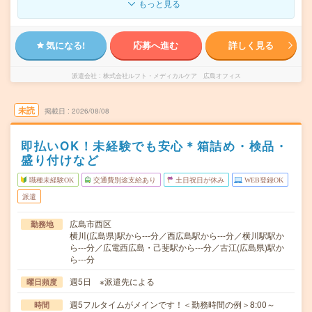
もっと見る
気になる!
応募へ進む
詳しく見る
派遣会社
株式会社ルフト・メディカルケア 広島オフィス
未読
掲載日
2026/08/08
即払いOK！未経験でも安心＊箱詰め・検品・
盛り付けなど
職種未経験OK
交通費別途支給あり
土日祝日が休み
WEB登録OK
派遣
広島市西区
勤務地
横川(広島県)駅から---分／西広島駅から---分／横川駅駅か
ら---分／広電西広島・己斐駅から---分／古江(広島県)駅か
ら---分
週5日 ※派遣先による
曜日頻度
週5フルタイムがメインです！＜勤務時間の例＞8:00～
時間