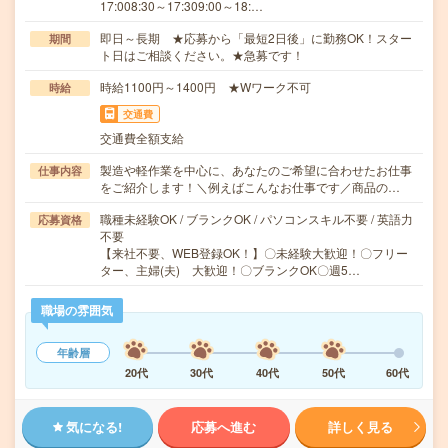
17:008:30～17:309:00～18:…
即日～長期 ★応募から「最短2日後」に勤務OK！スター
期間
ト日はご相談ください。★急募です！
時給1100円～1400円 ★Wワーク不可
時給
交通費
交通費全額支給
製造や軽作業を中心に、あなたのご希望に合わせたお仕事
仕事内容
をご紹介します！＼例えばこんなお仕事です／商品の…
職種未経験OK / ブランクOK / パソコンスキル不要 / 英語力
応募資格
不要
【来社不要、WEB登録OK！】〇未経験大歓迎！〇フリー
ター、主婦(夫) 大歓迎！〇ブランクOK〇週5…
職場の雰囲気
年齢層
20代
30代
40代
50代
60代
気になる!
応募へ進む
詳しく見る