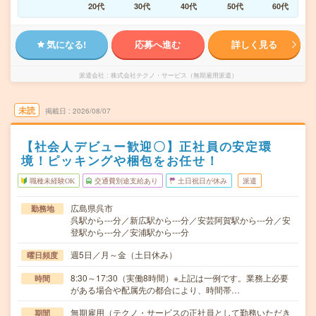
20代
30代
40代
50代
60代
気になる!
応募へ進む
詳しく見る
派遣会社
株式会社テクノ・サービス（無期雇用派遣）
未読
掲載日
2026/08/07
【社会人デビュー歓迎〇】正社員の安定環
境！ピッキングや梱包をお任せ！
職種未経験OK
交通費別途支給あり
土日祝日が休み
派遣
広島県呉市
勤務地
呉駅から---分／新広駅から---分／安芸阿賀駅から---分／安
登駅から---分／安浦駅から---分
週5日／月～金（土日休み）
曜日頻度
8:30～17:30（実働8時間）※上記は一例です。業務上必要
時間
がある場合や配属先の都合により、時間帯…
無期雇用（テクノ・サービスの正社員として勤務いただき
期間