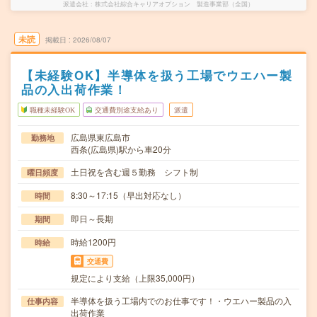
派遣会社
株式会社綜合キャリアオプション 製造事業部（全国）
未読
掲載日
2026/08/07
【未経験OK】半導体を扱う工場でウエハー製
品の入出荷作業！
職種未経験OK
交通費別途支給あり
派遣
広島県東広島市
勤務地
西条(広島県)駅から車20分
土日祝を含む週５勤務 シフト制
曜日頻度
8:30～17:15（早出対応なし）
時間
即日～長期
期間
時給1200円
時給
交通費
規定により支給（上限35,000円）
半導体を扱う工場内でのお仕事です！・ウエハー製品の入
仕事内容
出荷作業