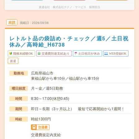
派遣会社
株式会社テクノ・サービス 採用担当
未読
掲載日
2026/08/08
レトルト品の袋詰め・チェック／週5／土日祝
休み／高時給_H6738
職種未経験OK
交通費別途支給あり
土日祝日が休み
WEB登録OK
派遣
広島県福山市
勤務地
東福山駅から車10分／福山駅から車15分
月～金／週5日勤務
曜日頻度
8:30～17:00(休憩0:45)
時間
即日～長期（3ヶ月以上） 最短で応募開始から1週間！
期間
時給1300円
時給
交通費
交通費規定内支給