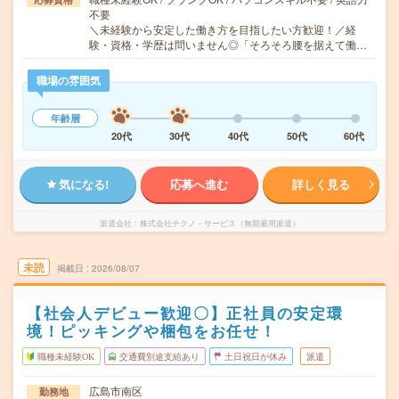
不要
＼未経験から安定した働き方を目指したい方歓迎！／経
験・資格・学歴は問いません◎「そろそろ腰を据えて働…
職場の雰囲気
年齢層
20代
30代
40代
50代
60代
気になる!
応募へ進む
詳しく見る
派遣会社
株式会社テクノ・サービス（無期雇用派遣）
未読
掲載日
2026/08/07
【社会人デビュー歓迎〇】正社員の安定環
境！ピッキングや梱包をお任せ！
職種未経験OK
交通費別途支給あり
土日祝日が休み
派遣
広島市南区
勤務地