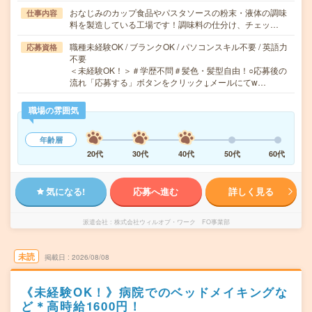
おなじみのカップ食品やパスタソースの粉末・液体の調味
仕事内容
料を製造している工場です！調味料の仕分け、チェッ…
職種未経験OK / ブランクOK / パソコンスキル不要 / 英語力
応募資格
不要
＜未経験OK！＞＃学歴不問＃髪色・髪型自由！○応募後の
流れ「応募する」ボタンをクリック↓メールにてw…
職場の雰囲気
年齢層
20代
30代
40代
50代
60代
気になる!
応募へ進む
詳しく見る
派遣会社
株式会社ウィルオブ・ワーク FO事業部
未読
掲載日
2026/08/08
《未経験OK！》病院でのベッドメイキングな
ど＊高時給1600円！