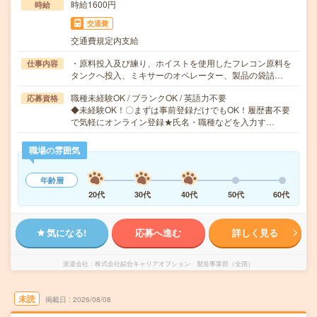
時給1600円
時給
交通費
交通費規定内支給
・原料投入及び練り、ホイストを使用したフレコン原料を
仕事内容
タンクへ投入、ミキサーのオペレーター、製品の袋詰…
職種未経験OK / ブランクOK / 英語力不要
応募資格
◆未経験OK！〇まずは事前登録だけでもOK！履歴書不要
で気軽にオンライン登録★氏名・職種などを入力す…
職場の雰囲気
年齢層
20代
30代
40代
50代
60代
気になる!
応募へ進む
詳しく見る
派遣会社
株式会社綜合キャリアオプション 製造事業部（全国）
未読
掲載日
2026/08/08