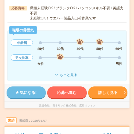
職種未経験OK / ブランクOK / パソコンスキル不要 / 英語力
応募資格
不要
未経験OK！ウエハー製品入出荷作業です
職場の雰囲気
年齢層
20代
30代
40代
50代
60代
男女比率
女性
男性
もっと見る
気になる!
応募へ進む
詳しく見る
派遣会社
日本リック株式会社 広島オフィス
未読
掲載日
2026/08/07