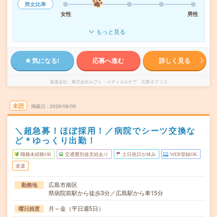
男女比率
女性
男性
もっと見る
気になる!
応募へ進む
詳しく見る
派遣会社
株式会社ルフト・メディカルケア 広島オフィス
未読
掲載日
2026/08/08
＼超急募！ほぼ採用！／病院でシーツ交換な
ど＊ゆっくり出勤！
職種未経験OK
交通費別途支給あり
土日祝日が休み
WEB登録OK
派遣
広島市南区
勤務地
県病院前駅から徒歩3分／広島駅から車15分
月～金（平日週5日）
曜日頻度