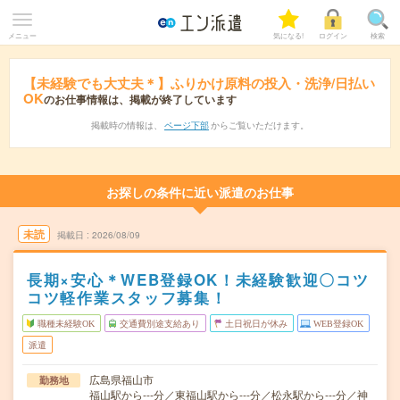
メニュー
気になる!
ログイン
検索
【未経験でも大丈夫＊】ふりかけ原料の投入・洗浄/日払い
OK
のお仕事情報は、掲載が終了しています
掲載時の情報は、
ページ下部
からご覧いただけます。
お探しの条件に近い派遣のお仕事
未読
掲載日
2026/08/09
長期×安心＊WEB登録OK！未経験歓迎〇コツ
コツ軽作業スタッフ募集！
職種未経験OK
交通費別途支給あり
土日祝日が休み
WEB登録OK
派遣
広島県福山市
勤務地
福山駅から---分／東福山駅から---分／松永駅から---分／神