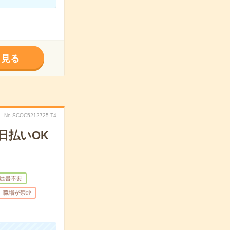
く見る
No.SCOC5212725-T4
日払いOK
歴書不要
職場が禁煙