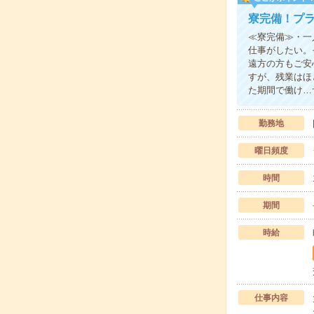
寮完備！プ
≪寮完備≫・一
仕事がしたい。
遠方の方もご安
すが、残業はほ
た期間で働け…
勤務地
曜日頻度
時間
期間
時給
仕事内容