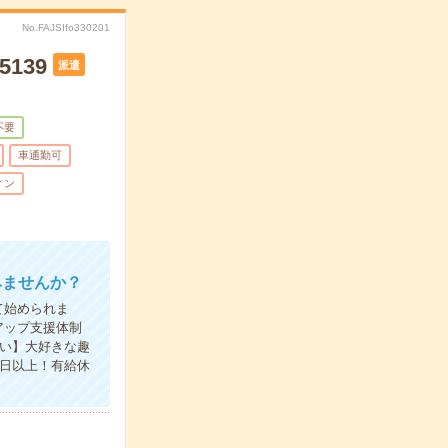
No.FAJSIfo330201
139
派遣
不要
車通勤可
ィン
みませんか？
て始められま
アップ支援体制
い】大好きな趣
0日以上！有給休