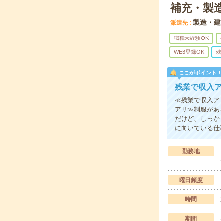
補充・製
製造・建
派遣先
職種未経験OK
WEB登録OK
残
ここがポイント
残業で収入
≪残業で収入ア
アリ≫制服があ
だけど、しっか
に向いている仕
勤務地
曜日頻度
時間
期間