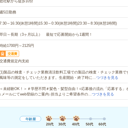
総社駅から徒歩10分
週5日勤務
7:30～16:30(休憩1時間)15:30～0:30(休憩1時間)23:30～8:30(休憩1時間)
即日～長期（3ヶ月以上） 最短で応募開始から1週間！
時給1700円～2125円
交通費
交通費規定内支給
(1)製品の検査・チェック業務清涼飲料工場での製品の検査・チェック業務で
風味等の測定をしていただきます。生産開始・終了時に…
つづきを見る
＜未経験OK！＞＃学歴不問＃髪色・髪型自由！○応募後の流れ「応募する」
↓メールにてweb登録のご案内↓担当よりご希望条件の…
つづきを見る
年齢層
20代
30代
40代
50代
60代