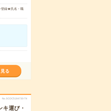
ン登録★氏名・職
く見る
No.SCOC5184730-T4
ンキ運び・