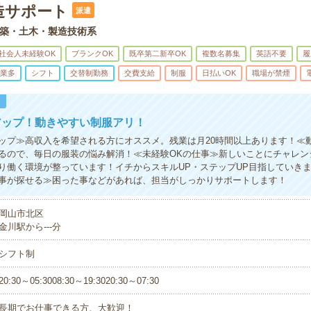
造サポート
派遣
築・土木・製造技術系
社会人未経験OK
ブランクOK
既卒第二新卒OK
複数名募集
英語不要
履
業多
シフト
交替制勤務
交費支給
制服
日払いOK
職場が禁煙
！
アップ！動きやすい制服アリ！
ップ≫高収入を希望される方にオススメ。残業は月20時間以上あります！≪
るので、毎日の服装の悩み解消！≪未経験OKの仕事≫新しいことにチャレン
り働く環境が整っています！イチからスキルUP・ステップUP目指していき
事が探せる≫困った事などがあれば、担当がしっかりサポートします！
岡山市北区
金川駅から---分
シフト制
20:30～05:3008:30～19:3020:30～07:30
長期でお仕事できる方、大歓迎！