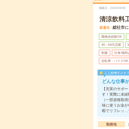
掲載日
2026/08/08
清涼飲料工
総社市に
派遣先
職種未経験OK
40～50代活躍
制服
社食/補助
自転車・バイクOK
ここがポイント
どんな仕事
【充実のサポー
す！実際に未経
（一部資格取得
味に使うお金が
暇でリフレッ…
勤務地