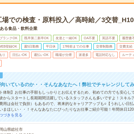
場での検査・原料投入／高時給／3交替_H105
ある食品・飲料企業
ブランクOK
既卒第二新卒OK
友達と一緒OK
OA不要
英語不要
履歴書
WEB登録OK
週5日勤務
平日休
17時前までの仕事
交替制勤務
交費支給
あり
日払いOK
週払いOK
職場が分煙
派遣多
電話対応なし
ルーテ
！
が向いているのか・・そんなあなたへ！弊社でチャレンジして
ト体制】お仕事の手順もしっかりとお伝えするため、初めての方でも安心し
験からスタートし長期期間活躍しているスタッフさんも多いですよ！スキル
費用は会社で負担）もあるので、将来的なキャリアアップも○【うれしい日払
いまほしい・・！そんなあなたにぴったりなお仕事ご紹介可能！年間休日12
つづきを見る
岡山県総社市