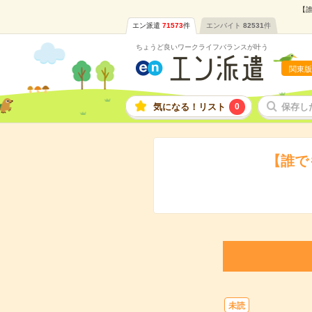
【誰
エン派遣
71573
件
エンバイト
82531
件
ちょうど良いワークライフバランスが叶う
関東版
気になる！リスト
0
保存し
【誰で
未読