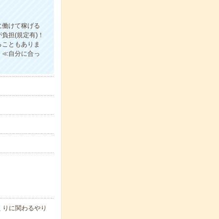
に働けて稼げる
負担(規定有)！
ることもありま
！≪自分に合っ
くりに関わるやり