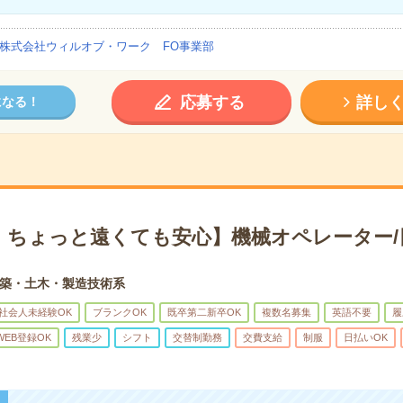
株式会社ウィルオブ・ワーク FO事業部
応募する
詳し
になる！
！ちょっと遠くても安心】機械オペレーター/
築・土木・製造技術系
社会人未経験OK
ブランクOK
既卒第二新卒OK
複数名募集
英語不要
履
WEB登録OK
残業少
シフト
交替制勤務
交費支給
制服
日払いOK
！