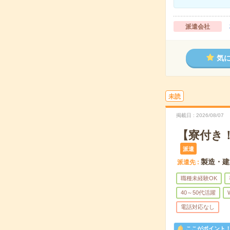
派遣会社
気
未読
掲載日
2026/08/07
【寮付き
派遣
製造・建
派遣先
職種未経験OK
40～50代活躍
電話対応なし
ここがポイント