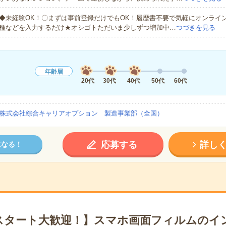
◆未経験OK！〇まずは事前登録だけでもOK！履歴書不要で気軽にオンライ
種などを入力するだけ★オシゴトただいま少しずつ増加中…
つづきを見る
年齢層
20代
30代
40代
50代
60代
株式会社綜合キャリアオプション 製造事業部（全国）
応募する
詳し
になる！
スタート大歓迎！】スマホ画面フィルムのイ