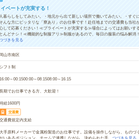
ライベートが充実する！
人暮らしをしてみたい。・地元から出て新しい場所で働いてみたい。・すぐ
そんな方にピッタリな「寮あり」のお仕事です！赴任地までの交通費も当社が
心して応募ください！≪プライベートが充実する≫場合によってはお願いす
とんどナシ！≪機能的な制服アリ≫制服があるので、毎日の服装の悩み解消
つづきを見る
岡山市南区
シフト制
16:00～00:1500:00～08:1508:00～16:15
長期でお仕事できる方、大歓迎！
時給1600円
交通費
交通費規定内支給
大手原料メーカーで金属粉製造のお仕事です。設備を操作しながら、ものづ
がいあるポジション。チームで連携しながら、決められた手…
つづきを見る