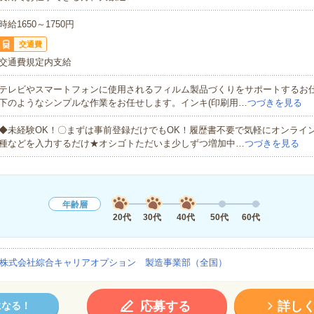
時給1650～1750円
交通費
交通費規定内支給
テレビやスマートフォンに使用されるフィルム製品づくりをサポートするお
下のようなシンプルな作業をお任せします。インキ(印刷用…
つづきを見る
◆未経験OK！〇まずは事前登録だけでもOK！履歴書不要で気軽にオンライ
種などを入力するだけ★オシゴトただいま少しずつ増加中…
つづきを見る
年齢層
20代
30代
40代
50代
60代
株式会社綜合キャリアオプション 製造事業部（全国）
応募する
詳し
になる！