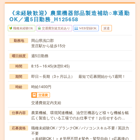
《未経験歓迎》農業機器部品製造補助○車通勤
OK／週5日勤務_H125658
職種未経験OK
交通費別途支給あり
WEB登録OK
派遣
岡山県浅口郡
勤務地
里庄駅から徒歩15分
週5日勤務
曜日頻度
8:15～16:45(休憩0:45)
時間
即日～長期（3ヶ月以上） 最短で応募開始から1週間！
期間
時給1400円
時給
交通費
交通費規定内支給
農業機械、環境関連機械、油空圧機器など様々な機械を幅
仕事内容
広く製造している工場でのお仕事です！お任せするの…
職種未経験OK / ブランクOK / パソコンスキル不要 / 英語力
応募資格
不要
＜未経験OK！＞＃学歴不問＃髪色・髪型自由！○応募後の