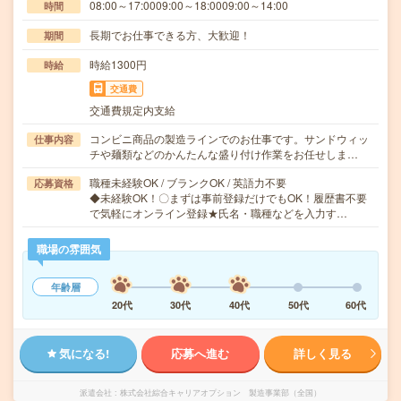
08:00～17:0009:00～18:0009:00～14:00
時間
長期でお仕事できる方、大歓迎！
期間
時給1300円
時給
交通費
交通費規定内支給
コンビニ商品の製造ラインでのお仕事です。サンドウィッ
仕事内容
チや麺類などのかんたんな盛り付け作業をお任せしま…
職種未経験OK / ブランクOK / 英語力不要
応募資格
◆未経験OK！〇まずは事前登録だけでもOK！履歴書不要
で気軽にオンライン登録★氏名・職種などを入力す…
職場の雰囲気
年齢層
20代
30代
40代
50代
60代
気になる!
応募へ進む
詳しく見る
派遣会社
株式会社綜合キャリアオプション 製造事業部（全国）