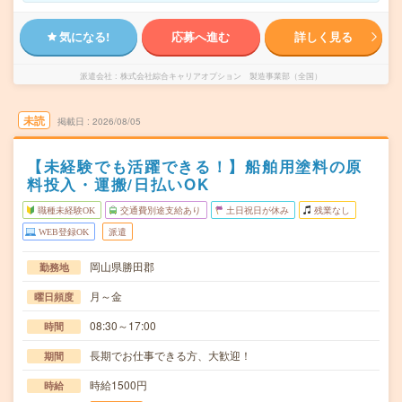
気になる!
応募へ進む
詳しく見る
派遣会社
株式会社綜合キャリアオプション 製造事業部（全国）
未読
掲載日
2026/08/05
【未経験でも活躍できる！】船舶用塗料の原
料投入・運搬/日払いOK
職種未経験OK
交通費別途支給あり
土日祝日が休み
残業なし
WEB登録OK
派遣
岡山県勝田郡
勤務地
月～金
曜日頻度
08:30～17:00
時間
長期でお仕事できる方、大歓迎！
期間
時給1500円
時給