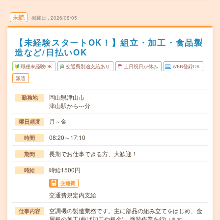
未読
掲載日
2026/08/05
【未経験スタートOK！】組立・加工・食品製
造など/日払いOK
職種未経験OK
交通費別途支給あり
土日祝日が休み
WEB登録OK
派遣
岡山県津山市
勤務地
津山駅から---分
月～金
曜日頻度
08:20～17:10
時間
長期でお仕事できる方、大歓迎！
期間
時給1500円
時給
交通費
交通費規定内支給
空調機の製造業務です。主に部品の組み立てをはじめ、金
仕事内容
属板の加工(曲げ加工や板金)、塗装作業を行います…