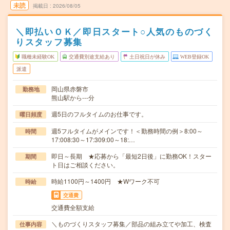
未読
掲載日
2026/08/05
＼即払いＯＫ／即日スタート○人気のものづく
りスタッフ募集
職種未経験OK
交通費別途支給あり
土日祝日が休み
WEB登録OK
派遣
岡山県赤磐市
勤務地
熊山駅から---分
週5日のフルタイムのお仕事です。
曜日頻度
週5フルタイムがメインです！＜勤務時間の例＞8:00～
時間
17:008:30～17:309:00～18:…
即日～長期 ★応募から「最短2日後」に勤務OK！スター
期間
ト日はご相談ください。
時給1100円～1400円 ★Wワーク不可
時給
交通費
交通費全額支給
＼ものづくりスタッフ募集／部品の組み立てや加工、検査
仕事内容