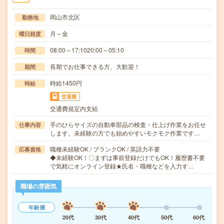
岡山市北区
勤務地
月～金
曜日頻度
08:00～17:1020:00～05:10
時間
長期でお仕事できる方、大歓迎！
期間
時給1450円
時給
交通費
交通費規定内支給
手のひらサイズの自動車部品の検査・仕上げ作業をお任せ
仕事内容
します。未経験の方でも始めやすいモクモク作業です…
職種未経験OK / ブランクOK / 英語力不要
応募資格
◆未経験OK！〇まずは事前登録だけでもOK！履歴書不要
で気軽にオンライン登録★氏名・職種などを入力す…
職場の雰囲気
年齢層
20代
30代
40代
50代
60代