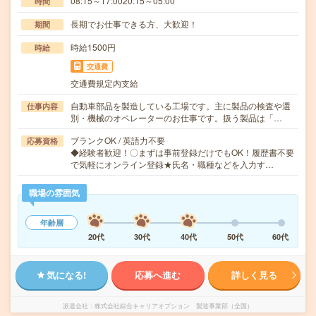
08:15～17:0020:15～05:00
時間
長期でお仕事できる方、大歓迎！
期間
時給1500円
時給
交通費
交通費規定内支給
自動車部品を製造している工場です。主に製品の検査や選
仕事内容
別・機械のオペレーターのお仕事です。扱う製品は「…
ブランクOK / 英語力不要
応募資格
◆経験者歓迎！〇まずは事前登録だけでもOK！履歴書不要
で気軽にオンライン登録★氏名・職種などを入力す…
職場の雰囲気
年齢層
20代
30代
40代
50代
60代
気になる!
応募へ進む
詳しく見る
派遣会社
株式会社綜合キャリアオプション 製造事業部（全国）