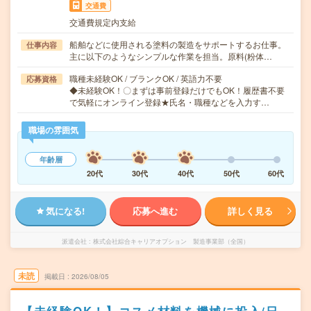
交通費
交通費規定内支給
船舶などに使用される塗料の製造をサポートするお仕事。
仕事内容
主に以下のようなシンプルな作業を担当。原料(粉体…
職種未経験OK / ブランクOK / 英語力不要
応募資格
◆未経験OK！〇まずは事前登録だけでもOK！履歴書不要
で気軽にオンライン登録★氏名・職種などを入力す…
職場の雰囲気
年齢層
20代
30代
40代
50代
60代
気になる!
応募へ進む
詳しく見る
派遣会社
株式会社綜合キャリアオプション 製造事業部（全国）
未読
掲載日
2026/08/05