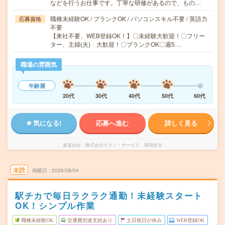
などを行うお仕事です。丁寧な研修があるので、もの…
職種未経験OK / ブランクOK / パソコンスキル不要 / 英語力
応募資格
不要
【来社不要、WEB登録OK！】〇未経験大歓迎！〇フリー
ター、主婦(夫) 大歓迎！〇ブランクOK〇週5…
職場の雰囲気
年齢層
20代
30代
40代
50代
60代
気になる!
応募へ進む
詳しく見る
派遣会社
株式会社テクノ・サービス 採用担当
未読
掲載日
2026/08/04
駅チカで毎日ラクラク通勤！未経験スタート
OK！シンプル作業
職種未経験OK
交通費別途支給あり
土日祝日が休み
WEB登録OK