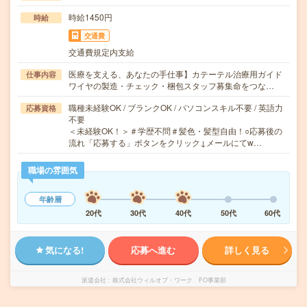
時給1450円
時給
交通費
交通費規定内支給
医療を支える、あなたの手仕事】カテーテル治療用ガイド
仕事内容
ワイヤの製造・チェック・梱包スタッフ募集命をつな…
職種未経験OK / ブランクOK / パソコンスキル不要 / 英語力
応募資格
不要
＜未経験OK！＞＃学歴不問＃髪色・髪型自由！○応募後の
流れ「応募する」ボタンをクリック↓メールにてw…
職場の雰囲気
年齢層
20代
30代
40代
50代
60代
気になる!
応募へ進む
詳しく見る
派遣会社
株式会社ウィルオブ・ワーク FO事業部