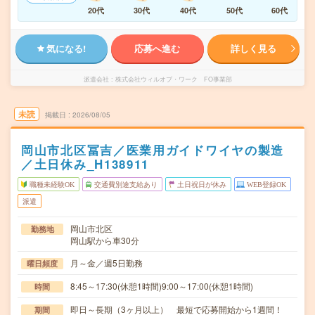
20代
30代
40代
50代
60代
気になる!
応募へ進む
詳しく見る
派遣会社
株式会社ウィルオブ・ワーク FO事業部
未読
掲載日
2026/08/05
岡山市北区冨吉／医業用ガイドワイヤの製造
／土日休み_H138911
職種未経験OK
交通費別途支給あり
土日祝日が休み
WEB登録OK
派遣
岡山市北区
勤務地
岡山駅から車30分
月～金／週5日勤務
曜日頻度
8:45～17:30(休憩1時間)9:00～17:00(休憩1時間)
時間
即日～長期（3ヶ月以上） 最短で応募開始から1週間！
期間