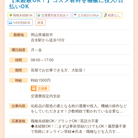
【未経験OK！】コスメ材料を機械に投入/日
払いOK
職種未経験OK
交通費別途支給あり
土日祝日が休み
残業なし
WEB登録OK
派遣
岡山県備前市
勤務地
吉永駅から徒歩10分
月～金
曜日頻度
08:00～17:00
時間
長期でお仕事できる方、大歓迎！
期間
時給1500円
時給
交通費
交通費規定内支給
化粧品の製造の素となる粉の運搬や投入。機械の操作など
仕事内容
をしていただきます！少数精鋭で動かれている企業な…
職種未経験OK / ブランクOK / 英語力不要
応募資格
◆未経験OK！〇まずは事前登録だけでもOK！履歴書不要
で気軽にオンライン登録★氏名・職種などを入力す…