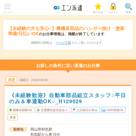
メニュー
気になる!
ログイン
検索
【未経験の方も安心○】農機具部品のハンガー掛け・塗装
準備/日払いOK
のお仕事情報は、掲載が終了しています
掲載時の情報は、
ページ下部
からご覧いただけます。
お探しの条件に近い派遣のお仕事
未読
掲載日
2026/08/06
《未経験歓迎》自動車部品組立スタッフ○平日
のみ＆車通勤OK○_H129029
職種未経験OK
交通費別途支給あり
土日祝日が休み
WEB登録OK
派遣
岡山県和気郡
勤務地
和気駅から車15分