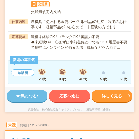
交通費
交通費規定内支給
農機具に使われる金属パーツ(爪部品)の組立工程でのお仕
仕事内容
事です。軽量部品が中心なので、未経験の方でもす…
職種未経験OK / ブランクOK / 英語力不要
応募資格
◆未経験OK！〇まずは事前登録だけでもOK！履歴書不要
で気軽にオンライン登録★氏名・職種などを入力す…
職場の雰囲気
年齢層
20代
30代
40代
50代
60代
気になる!
応募へ進む
詳しく見る
派遣会社
株式会社綜合キャリアオプション 製造事業部（全国）
未読
掲載日
2026/08/05