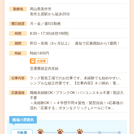
岡山県美作市
勤務地
美作土居駅から徒歩20分
月～金／週5日勤務
曜日頻度
8:30～17:30(休憩1時間)
時間
即日～長期（3ヶ月以上） 最短で応募開始から1週間！
期間
時給1400円
時給
交通費
交通費規定内支給
ラック製造工場でのお仕事です。未経験でも始めやすい、
仕事内容
シンプルな組立作業です。【仕事内容】ネジ締め：電…
職種未経験OK / ブランクOK / パソコンスキル不要 / 英語力
応募資格
不要
＜未経験OK！＞＃学歴不問＃髪色・髪型自由！○応募後の
流れ「応募する」ボタンをクリック↓メールにてw…
職場の雰囲気
年齢層