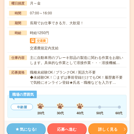
月～金
曜日頻度
07:00～16:00
時間
長期でお仕事できる方、大歓迎！
期間
時給1250円
時給
交通費
交通費規定内支給
主に自動車用のブレーキ部品の製造に関わる作業をお願い
仕事内容
します。具体的な作業として溶接作業・・・溶接機械…
職種未経験OK / ブランクOK / 英語力不要
応募資格
◆未経験OK！〇まずは事前登録だけでもOK！履歴書不要
で気軽にオンライン登録★氏名・職種などを入力す…
職場の雰囲気
年齢層
20代
30代
40代
50代
60代
気になる!
応募へ進む
詳しく見る