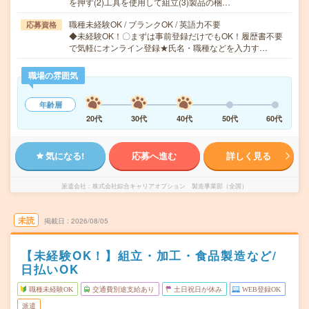
を押す(2)工具を使用して組立(3)製品の梱…
職種未経験OK / ブランクOK / 英語力不要
応募資格
◆未経験OK！〇まずは事前登録だけでもOK！履歴書不要
で気軽にオンライン登録★氏名・職種などを入力す…
職場の雰囲気
年齢層
20代
30代
40代
50代
60代
気になる!
応募へ進む
詳しく見る
派遣会社
株式会社綜合キャリアオプション 製造事業部（全国）
未読
掲載日
2026/08/05
【未経験OK！】組立・加工・食品製造など/
日払いOK
職種未経験OK
交通費別途支給あり
土日祝日が休み
WEB登録OK
派遣