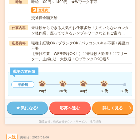
時給1100円～1400円 ★Wワーク不可
時給
交通費
交通費全額支給
未経験からできる人気のお仕事多数！力のいらないカンタ
仕事内容
ン軽作業、座ってできるシンプルワークなどもご案内…
職種未経験OK / ブランクOK / パソコンスキル不要 / 英語力
応募資格
不要
【来社不要、WEB登録OK！】〇未経験大歓迎！〇フリー
ター、主婦(夫) 大歓迎！〇ブランクOK〇週5…
職場の雰囲気
年齢層
20代
30代
40代
50代
60代
気になる!
応募へ進む
詳しく見る
派遣会社
株式会社テクノ・サービス 採用担当
未読
掲載日
2026/08/06