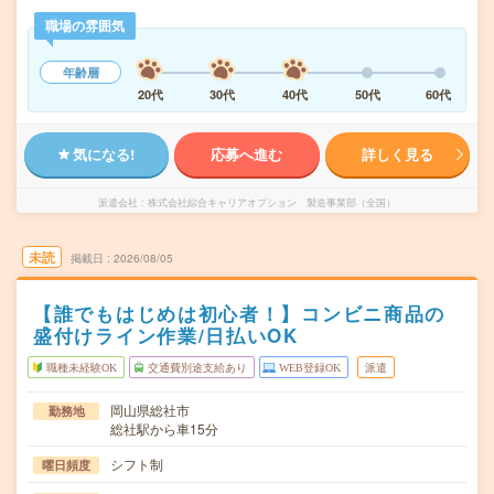
職場の雰囲気
年齢層
20代
30代
40代
50代
60代
気になる!
応募へ進む
詳しく見る
派遣会社
株式会社綜合キャリアオプション 製造事業部（全国）
未読
掲載日
2026/08/05
【誰でもはじめは初心者！】コンビニ商品の
盛付けライン作業/日払いOK
職種未経験OK
交通費別途支給あり
WEB登録OK
派遣
岡山県総社市
勤務地
総社駅から車15分
シフト制
曜日頻度