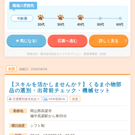
職場の雰囲気
年齢層
20代
30代
40代
50代
60代
気になる!
応募へ進む
詳しく見る
派遣会社
株式会社綜合キャリアオプション 製造事業部（全国）
未読
掲載日
2026/08/05
【スキルを活かしませんか？】くるま小物部
品の選別・出荷前チェック・機械セット
交通費別途支給あり
WEB登録OK
派遣
岡山県高梁市
勤務地
備中高梁駅から車20分
シフト制
曜日頻度