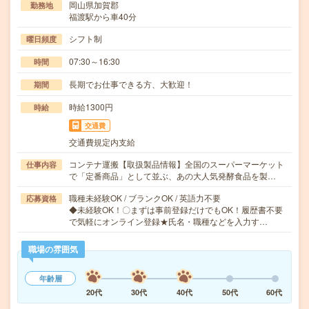
岡山県加賀郡
勤務地
福渡駅から車40分
シフト制
曜日頻度
07:30～16:30
時間
長期でお仕事できる方、大歓迎！
期間
時給1300円
時給
交通費
交通費規定内支給
コンテナ運搬【取扱製品情報】全国のスーパーマーケット
仕事内容
で「定番商品」として並ぶ、あの大人気発酵食品を製…
職種未経験OK / ブランクOK / 英語力不要
応募資格
◆未経験OK！〇まずは事前登録だけでもOK！履歴書不要
で気軽にオンライン登録★氏名・職種などを入力す…
職場の雰囲気
年齢層
20代
30代
40代
50代
60代