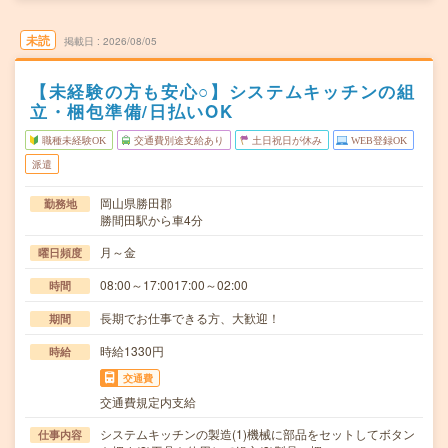
未読
掲載日
2026/08/05
【未経験の方も安心○】システムキッチンの組
立・梱包準備/日払いOK
職種未経験OK
交通費別途支給あり
土日祝日が休み
WEB登録OK
派遣
岡山県勝田郡
勤務地
勝間田駅から車4分
月～金
曜日頻度
08:00～17:0017:00～02:00
時間
長期でお仕事できる方、大歓迎！
期間
時給1330円
時給
交通費
交通費規定内支給
システムキッチンの製造(1)機械に部品をセットしてボタン
仕事内容