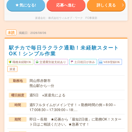
気になる!
応募へ進む
詳しく見る
派遣会社
株式会社ウィルオブ・ワーク FO事業部
未読
掲載日
2026/08/06
駅チカで毎日ラクラク通勤！未経験スタート
OK！シンプル作業
職種未経験OK
交通費別途支給あり
土日祝日が休み
WEB登録OK
派遣
岡山県赤磐市
勤務地
熊山駅から---分
週5日 ※派遣先による
曜日頻度
週5フルタイムがメインです！＜勤務時間の例＞8:00～
時間
17:008:30～17:309:00～18:…
即日～長期 ★応募から「最短2日後」に勤務OK！スター
期間
ト日はご相談ください。★急募です！