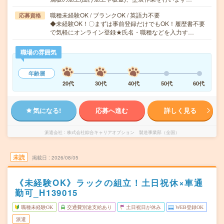
職種未経験OK / ブランクOK / 英語力不要
応募資格
◆未経験OK！〇まずは事前登録だけでもOK！履歴書不要
で気軽にオンライン登録★氏名・職種などを入力す…
職場の雰囲気
年齢層
20代
30代
40代
50代
60代
気になる!
応募へ進む
詳しく見る
派遣会社
株式会社綜合キャリアオプション 製造事業部（全国）
未読
掲載日
2026/08/05
《未経験OK》ラックの組立！土日祝休×車通
勤可_H139015
職種未経験OK
交通費別途支給あり
土日祝日が休み
WEB登録OK
派遣