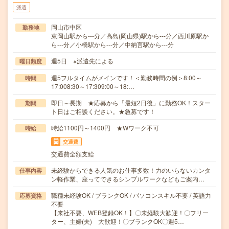
派遣
岡山市中区
勤務地
東岡山駅から---分／高島(岡山県)駅から---分／西川原駅か
ら---分／小橋駅から---分／中納言駅から---分
週5日 ※派遣先による
曜日頻度
週5フルタイムがメインです！＜勤務時間の例＞8:00～
時間
17:008:30～17:309:00～18:…
即日～長期 ★応募から「最短2日後」に勤務OK！スター
期間
ト日はご相談ください。★急募です！
時給1100円～1400円 ★Wワーク不可
時給
交通費
交通費全額支給
未経験からできる人気のお仕事多数！力のいらないカンタ
仕事内容
ン軽作業、座ってできるシンプルワークなどもご案内…
職種未経験OK / ブランクOK / パソコンスキル不要 / 英語力
応募資格
不要
【来社不要、WEB登録OK！】〇未経験大歓迎！〇フリー
ター、主婦(夫) 大歓迎！〇ブランクOK〇週5…