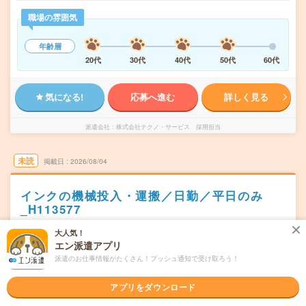
職場の雰囲気
年齢層
20代
30代
40代
50代
60代
気になる!
応募へ進む
詳しく見る
派遣会社
株式会社テクノ・サービス 採用担当
未読
掲載日
2026/08/04
インクの機械投入・運搬／日勤／平日のみ
_H113577
職種未経験OK
交通費別途支給あり
土日祝日が休み
WEB登録OK
大人気！
エン派遣アプリ
派遣
派遣のお仕事情報がたくさん！プッシュ通知で受け取ろう！
岡山県加賀郡
勤務地
備中高梁駅から車10分
アプリをダウンロード
月～金／週5日勤務
曜日頻度