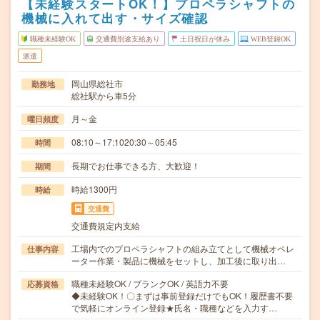
【未経験スタートOK！】プロペラシャフトの
機械に入れて出す・サイズ確認
職種未経験OK
交通費別途支給あり
土日祝日が休み
WEB登録OK
派遣
岡山県総社市
勤務地
総社駅から車5分
月～金
曜日頻度
08:10～17:1020:30～05:45
時間
長期でお仕事できる方、大歓迎！
期間
時給1300円
時給
交通費
交通費規定内支給
工場内でのプロペラシャフトの組み立てとして機械オペレ
仕事内容
ーター作業・製品に機械をセットし、加工後に取り出…
職種未経験OK / ブランクOK / 英語力不要
応募資格
◆未経験OK！〇まずは事前登録だけでもOK！履歴書不要
で気軽にオンライン登録★氏名・職種などを入力す…