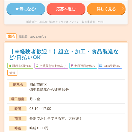
気になる!
応募へ進む
詳しく見る
派遣会社
株式会社綜合キャリアオプション 製造事業部（全国）
未読
掲載日
2026/08/05
【未経験者歓迎！】組立・加工・食品製造な
ど/日払いOK
職種未経験OK
交通費別途支給あり
土日祝日が休み
WEB登録OK
派遣
岡山市南区
勤務地
備中箕島駅から徒歩15分
月～金
曜日頻度
08:10～17:00
時間
長期でお仕事できる方、大歓迎！
期間
時給1300円
時給