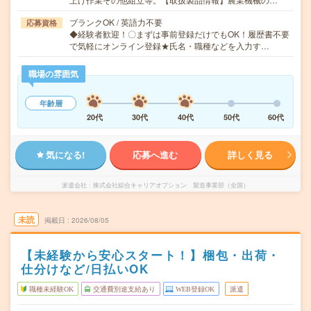
ブランクOK / 英語力不要
応募資格
◆経験者歓迎！〇まずは事前登録だけでもOK！履歴書不要
で気軽にオンライン登録★氏名・職種などを入力す…
職場の雰囲気
年齢層
20代
30代
40代
50代
60代
気になる!
応募へ進む
詳しく見る
派遣会社
株式会社綜合キャリアオプション 製造事業部（全国）
未読
掲載日
2026/08/05
【未経験から安心スタート！】梱包・出荷・
仕分けなど/日払いOK
職種未経験OK
交通費別途支給あり
WEB登録OK
派遣