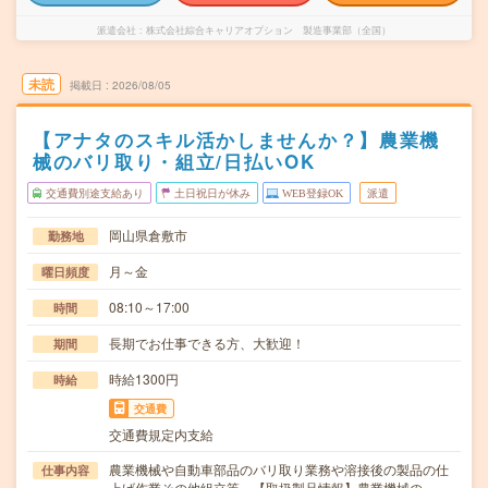
派遣会社
株式会社綜合キャリアオプション 製造事業部（全国）
未読
掲載日
2026/08/05
【アナタのスキル活かしませんか？】農業機
械のバリ取り・組立/日払いOK
交通費別途支給あり
土日祝日が休み
WEB登録OK
派遣
岡山県倉敷市
勤務地
月～金
曜日頻度
08:10～17:00
時間
長期でお仕事できる方、大歓迎！
期間
時給1300円
時給
交通費
交通費規定内支給
農業機械や自動車部品のバリ取り業務や溶接後の製品の仕
仕事内容
上げ作業その他組立等。【取扱製品情報】農業機械の…