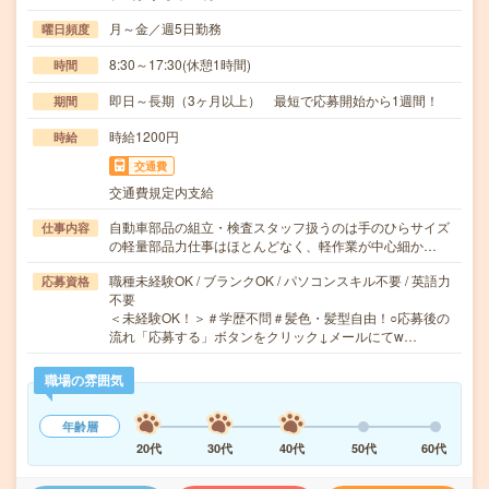
月～金／週5日勤務
曜日頻度
8:30～17:30(休憩1時間)
時間
即日～長期（3ヶ月以上） 最短で応募開始から1週間！
期間
時給1200円
時給
交通費
交通費規定内支給
自動車部品の組立・検査スタッフ扱うのは手のひらサイズ
仕事内容
の軽量部品力仕事はほとんどなく、軽作業が中心細か…
職種未経験OK / ブランクOK / パソコンスキル不要 / 英語力
応募資格
不要
＜未経験OK！＞＃学歴不問＃髪色・髪型自由！○応募後の
流れ「応募する」ボタンをクリック↓メールにてw…
職場の雰囲気
年齢層
20代
30代
40代
50代
60代