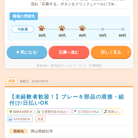
流れ「応募する」ボタンをクリック↓メールにてw…
職場の雰囲気
年齢層
20代
30代
40代
50代
60代
気になる!
応募へ進む
詳しく見る
派遣会社
株式会社ウィルオブ・ワーク FO事業部
未読
掲載日
2026/08/05
【未経験者歓迎！】ブレーキ部品の溶接・組
付け/日払いOK
職種未経験OK
交通費別途支給あり
土日祝日が休み
残業なし
WEB登録OK
派遣
岡山県総社市
勤務地