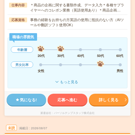
＊商品の企画に関する書類作成、データ入力＊各種サプラ
仕事内容
イヤーへのコレポン業務（英語使用あり）＊商品企画…
事務の経験をお持ちの方英語の使用に抵抗のない方（AIツ
応募資格
ールや翻訳ソフト使用OK）
職場の雰囲気
年齢層
20代
30代
40代
50代
60代
男女比率
女性
男性
もっと見る
気になる!
応募へ進む
詳しく見る
派遣会社
パーソルテンプスタッフ株式会社
未読
掲載日
2026/08/07