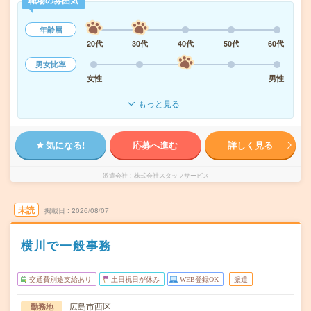
職場の雰囲気
年齢層
20代
30代
40代
50代
60代
男女比率
女性
男性
もっと見る
気になる!
応募へ進む
詳しく見る
派遣会社
株式会社スタッフサービス
未読
掲載日
2026/08/07
横川で一般事務
交通費別途支給あり
土日祝日が休み
WEB登録OK
派遣
広島市西区
勤務地