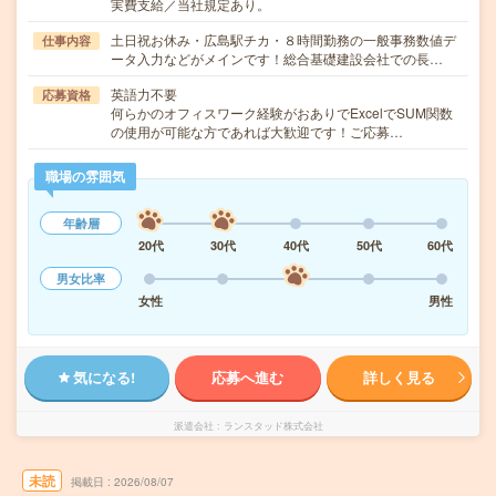
実費支給／当社規定あり。
土日祝お休み・広島駅チカ・８時間勤務の一般事務数値デ
仕事内容
ータ入力などがメインです！総合基礎建設会社での長…
英語力不要
応募資格
何らかのオフィスワーク経験がおありでExcelでSUM関数
の使用が可能な方であれば大歓迎です！ご応募…
職場の雰囲気
年齢層
20代
30代
40代
50代
60代
男女比率
女性
男性
気になる!
応募へ進む
詳しく見る
派遣会社
ランスタッド株式会社
未読
掲載日
2026/08/07