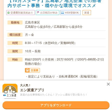
【10月スタート】広島駅／地元企業での部署
内サポート事務・穏やかな環境でオススメ
交通費別途支給あり
土日祝日が休み
WEB登録OK
派遣
広島市東区
勤務地
広島駅から徒歩5分／広島駅駅から徒歩5分
月～金
曜日頻度
8:30～17:15（休憩45分／実働8時間）
時間
10月～長期
期間
時給1200円 ☆月収例：20万1600円（1200円×8時間×21日
時給
勤務の場合）
交通費
・規定により支給あり ・自転車通勤OK（駐輪場完備）
・顧客データ整理（専用システムへの入力）・郵便物の受
仕事内容
大人気！
取、仕分け、発送業務・問い合わせ対応（メール・電…
エン派遣アプリ
派遣のお仕事情報がたくさん！プッシュ通知で受け取ろう！
英語力不要
応募資格
・何らかの事務経験がある方・Excel：表作成や四則演算が
できる方
アプリをダウンロード