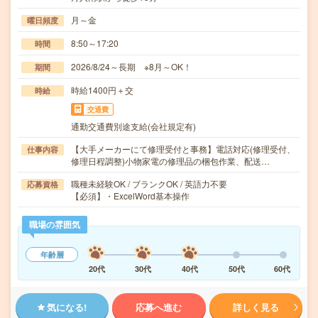
月～金
曜日頻度
8:50～17:20
時間
2026/8/24～長期 ※8月～OK！
期間
時給1400円＋交
時給
交通費
通勤交通費別途支給(会社規定有)
【大手メーカーにて修理受付と事務】電話対応(修理受付、
仕事内容
修理日程調整)小物家電の修理品の梱包作業、配送…
職種未経験OK / ブランクOK / 英語力不要
応募資格
【必須】・ExcelWord基本操作
職場の雰囲気
年齢層
20代
30代
40代
50代
60代
気になる!
応募へ進む
詳しく見る