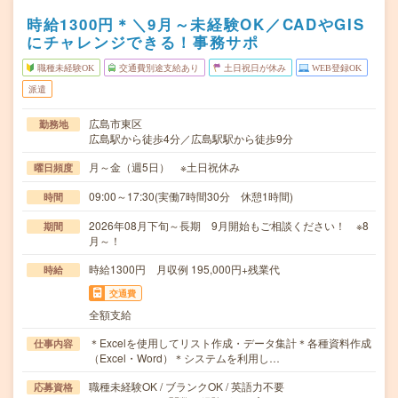
時給1300円＊＼9月～未経験OK／CADやGIS
にチャレンジできる！事務サポ
職種未経験OK
交通費別途支給あり
土日祝日が休み
WEB登録OK
派遣
広島市東区
勤務地
広島駅から徒歩4分／広島駅駅から徒歩9分
月～金（週5日） ※土日祝休み
曜日頻度
09:00～17:30(実働7時間30分 休憩1時間)
時間
2026年08月下旬～長期 9月開始もご相談ください！ ※8
期間
月～！
時給1300円 月収例 195,000円+残業代
時給
交通費
全額支給
＊Excelを使用してリスト作成・データ集計＊各種資料作成
仕事内容
（Excel・Word）＊システムを利用し…
職種未経験OK / ブランクOK / 英語力不要
応募資格