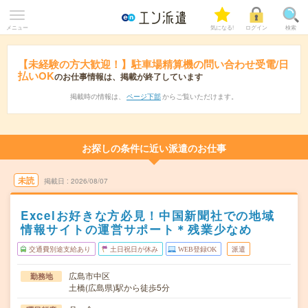
メニュー
気になる!
ログイン
検索
【未経験の方大歓迎！】駐車場精算機の問い合わせ受電/日
払いOK
のお仕事情報は、掲載が終了しています
掲載時の情報は、
ページ下部
からご覧いただけます。
お探しの条件に近い派遣のお仕事
未読
掲載日
2026/08/07
Excelお好きな方必見！中国新聞社での地域
情報サイトの運営サポート＊残業少なめ
交通費別途支給あり
土日祝日が休み
WEB登録OK
派遣
広島市中区
勤務地
土橋(広島県)駅から徒歩5分