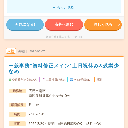
もっと見る
気になる!
応募へ進む
詳しく見る
派遣会社
株式会社メイツ中国
未読
掲載日
2026/08/07
一般事務*資料修正メイン*土日祝休み&残業少
なめ
交通費別途支給あり
土日祝日が休み
WEB登録OK
派遣
広島市南区
勤務地
南区役所前駅から徒歩10分
月～金
曜日頻度
9:30～18:00
時間
2026/8/20～長期 ※開始日調整OK ※8月～OK！
期間