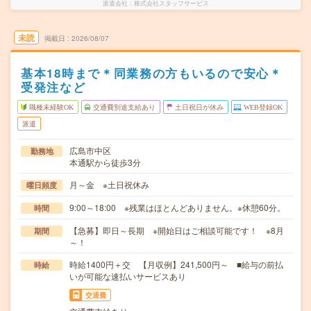
派遣会社
株式会社スタッフサービス
未読
掲載日
2026/08/07
基本18時まで＊同業務の方もいるので安心＊
受発注など
職種未経験OK
交通費別途支給あり
土日祝日が休み
WEB登録OK
派遣
広島市中区
勤務地
本通駅から徒歩3分
月～金 ※土日祝休み
曜日頻度
9:00～18:00 ※残業はほとんどありません。※休憩60分。
時間
【急募】即日～長期 ※開始日はご相談可能です！ ※8月
期間
～！
時給1400円＋交 【月収例】241,500円～ ■給与の前払
時給
いが可能な速払いサービスあり
交通費