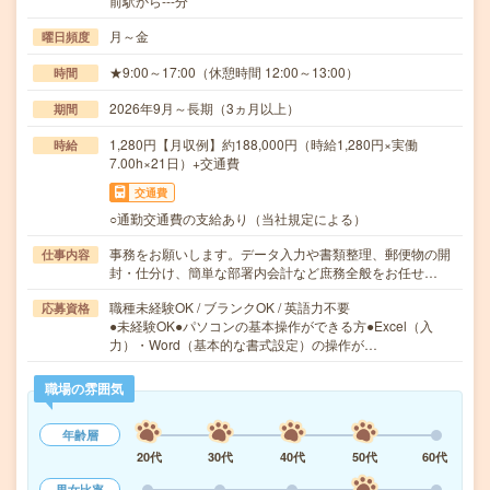
前駅から---分
月～金
曜日頻度
★9:00～17:00（休憩時間 12:00～13:00）
時間
2026年9月～長期（3ヵ月以上）
期間
1,280円【月収例】約188,000円（時給1,280円×実働
時給
7.00h×21日）+交通費
交通費
○通勤交通費の支給あり（当社規定による）
事務をお願いします。データ入力や書類整理、郵便物の開
仕事内容
封・仕分け、簡単な部署内会計など庶務全般をお任せ…
職種未経験OK / ブランクOK / 英語力不要
応募資格
●未経験OK●パソコンの基本操作ができる方●Excel（入
力）・Word（基本的な書式設定）の操作が…
職場の雰囲気
年齢層
20代
30代
40代
50代
60代
男女比率