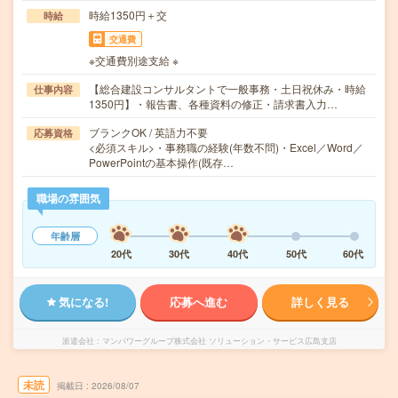
時給1350円＋交
時給
交通費
※交通費別途支給 ※
【総合建設コンサルタントで一般事務・土日祝休み・時給
仕事内容
1350円】・報告書、各種資料の修正・請求書入力…
ブランクOK / 英語力不要
応募資格
<必須スキル>・事務職の経験(年数不問)・Excel／Word／
PowerPointの基本操作(既存…
職場の雰囲気
年齢層
20代
30代
40代
50代
60代
気になる!
応募へ進む
詳しく見る
派遣会社
マンパワーグループ株式会社 ソリューション・サービス広島支店
未読
掲載日
2026/08/07