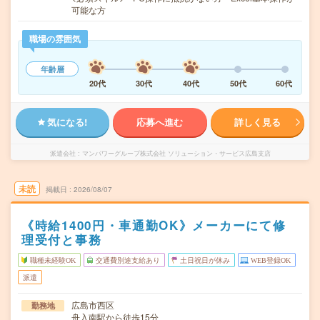
可能な方
職場の雰囲気
年齢層
20代
30代
40代
50代
60代
気になる!
応募へ進む
詳しく見る
派遣会社
マンパワーグループ株式会社 ソリューション・サービス広島支店
未読
掲載日
2026/08/07
《時給1400円・車通勤OK》メーカーにて修
理受付と事務
職種未経験OK
交通費別途支給あり
土日祝日が休み
WEB登録OK
派遣
広島市西区
勤務地
舟入南駅から徒歩15分