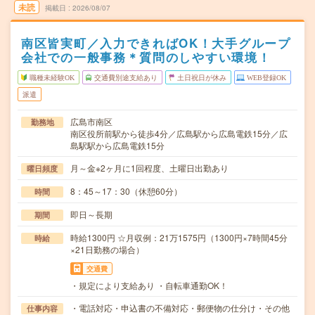
未読
掲載日
2026/08/07
南区皆実町／入力できればOK！大手グループ
会社での一般事務＊質問のしやすい環境！
職種未経験OK
交通費別途支給あり
土日祝日が休み
WEB登録OK
派遣
広島市南区
勤務地
南区役所前駅から徒歩4分／広島駅から広島電鉄15分／広
島駅駅から広島電鉄15分
月～金※2ヶ月に1回程度、土曜日出勤あり
曜日頻度
8：45～17：30（休憩60分）
時間
即日～長期
期間
時給1300円 ☆月収例：21万1575円（1300円×7時間45分
時給
×21日勤務の場合）
交通費
・規定により支給あり ・自転車通勤OK！
・電話対応・申込書の不備対応・郵便物の仕分け・その他
仕事内容