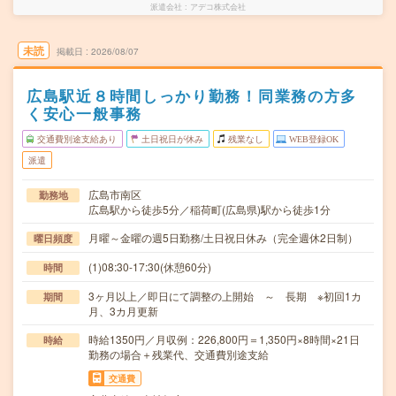
派遣会社
アデコ株式会社
未読
掲載日
2026/08/07
広島駅近８時間しっかり勤務！同業務の方多
く安心一般事務
交通費別途支給あり
土日祝日が休み
残業なし
WEB登録OK
派遣
広島市南区
勤務地
広島駅から徒歩5分／稲荷町(広島県)駅から徒歩1分
月曜～金曜の週5日勤務/土日祝日休み（完全週休2日制）
曜日頻度
(1)08:30-17:30(休憩60分)
時間
3ヶ月以上／即日にて調整の上開始 ～ 長期 ※初回1カ
期間
月、3カ月更新
時給1350円／月収例：226,800円＝1,350円×8時間×21日
時給
勤務の場合＋残業代、交通費別途支給
交通費