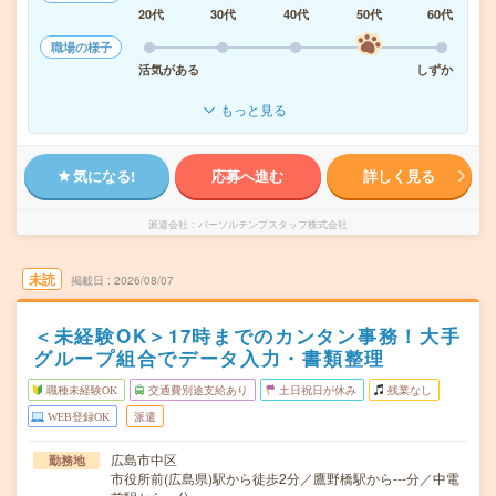
20代
30代
40代
50代
60代
職場の様子
活気がある
しずか
もっと見る
気になる!
応募へ進む
詳しく見る
派遣会社
パーソルテンプスタッフ株式会社
未読
掲載日
2026/08/07
＜未経験OK＞17時までのカンタン事務！大手
グループ組合でデータ入力・書類整理
職種未経験OK
交通費別途支給あり
土日祝日が休み
残業なし
WEB登録OK
派遣
広島市中区
勤務地
市役所前(広島県)駅から徒歩2分／鷹野橋駅から---分／中電