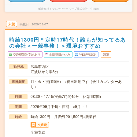
派遣会社
マンパワーグループ株式会社 中四国
未読
掲載日
2026/08/07
時給1300円＊定時17時代！誰もが知ってるあ
の会社＜一般事務！＞環境おすすめ
交通費別途支給あり
土日祝日が休み
WEB登録OK
派遣
広島市西区
勤務地
江波駅から車6分
月～金・祝(週5日) ※祝日出勤です（会社カレンダーあ
曜日頻度
り）
08:30～17:15(実働7時間45分 休憩1時間)
時間
2026年09月中旬～長期 ※9月～！
期間
時給1300円 月収例 201,500円+残業代
時給
交通費
全額支給