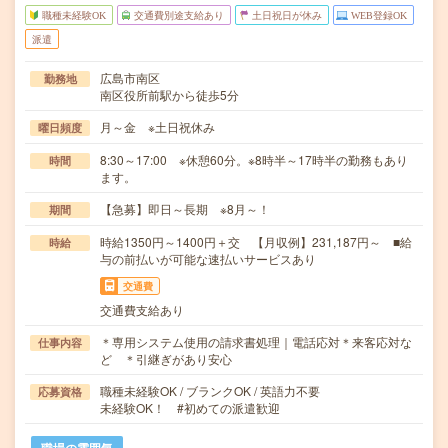
職種未経験OK
交通費別途支給あり
土日祝日が休み
WEB登録OK
派遣
広島市南区
勤務地
南区役所前駅から徒歩5分
月～金 ※土日祝休み
曜日頻度
8:30～17:00 ※休憩60分。※8時半～17時半の勤務もあり
時間
ます。
【急募】即日～長期 ※8月～！
期間
時給1350円～1400円＋交 【月収例】231,187円～ ■給
時給
与の前払いが可能な速払いサービスあり
交通費
交通費支給あり
＊専用システム使用の請求書処理｜電話応対＊来客応対な
仕事内容
ど ＊引継ぎがあり安心
職種未経験OK / ブランクOK / 英語力不要
応募資格
未経験OK！ #初めての派遣歓迎