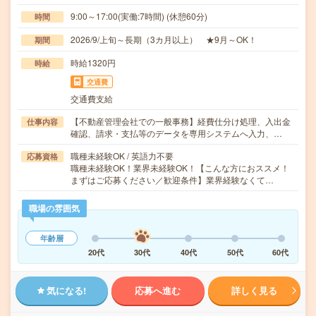
9:00～17:00(実働:7時間) (休憩60分)
時間
2026/9/上旬～長期（3カ月以上） ★9月～OK！
期間
時給1320円
時給
交通費
交通費支給
【不動産管理会社での一般事務】経費仕分け処理、入出金
仕事内容
確認、請求・支払等のデータを専用システムへ入力、…
職種未経験OK / 英語力不要
応募資格
職種未経験OK！業界未経験OK！【こんな方におススメ！
まずはご応募ください／歓迎条件】業界経験なくて…
職場の雰囲気
年齢層
20代
30代
40代
50代
60代
気になる!
応募へ進む
詳しく見る