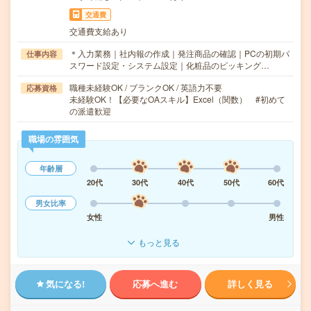
交通費
交通費支給あり
＊入力業務｜社内報の作成｜発注商品の確認｜PCの初期パ
仕事内容
スワード設定・システム設定｜化粧品のピッキング…
職種未経験OK / ブランクOK / 英語力不要
応募資格
未経験OK！【必要なOAスキル】Excel（関数） #初めて
の派遣歓迎
職場の雰囲気
年齢層
20代
30代
40代
50代
60代
男女比率
女性
男性
もっと見る
気になる!
応募へ進む
詳しく見る