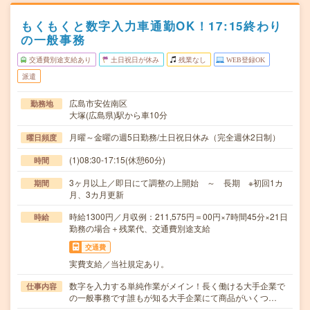
もくもくと数字入力車通勤OK！17:15終わり
の一般事務
交通費別途支給あり
土日祝日が休み
残業なし
WEB登録OK
派遣
広島市安佐南区
勤務地
大塚(広島県)駅から車10分
月曜～金曜の週5日勤務/土日祝日休み（完全週休2日制）
曜日頻度
(1)08:30-17:15(休憩60分)
時間
3ヶ月以上／即日にて調整の上開始 ～ 長期 ※初回1カ
期間
月、3カ月更新
時給1300円／月収例：211,575円＝00円×7時間45分×21日
時給
勤務の場合＋残業代、交通費別途支給
交通費
実費支給／当社規定あり。
数字を入力する単純作業がメイン！長く働ける大手企業で
仕事内容
の一般事務です誰もが知る大手企業にて商品がいくつ…