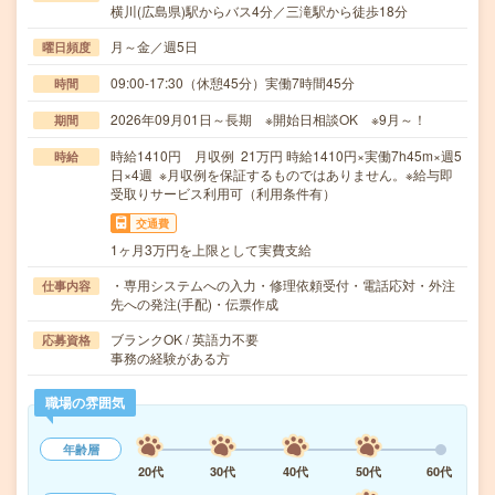
横川(広島県)駅からバス4分／三滝駅から徒歩18分
月～金／週5日
曜日頻度
09:00-17:30（休憩45分）実働7時間45分
時間
2026年09月01日～長期 ※開始日相談OK ※9月～！
期間
時給1410円 月収例 21万円 時給1410円×実働7h45m×週5
時給
日×4週 ※月収例を保証するものではありません。※給与即
受取りサービス利用可（利用条件有）
交通費
1ヶ月3万円を上限として実費支給
・専用システムへの入力・修理依頼受付・電話応対・外注
仕事内容
先への発注(手配)・伝票作成
ブランクOK / 英語力不要
応募資格
事務の経験がある方
職場の雰囲気
年齢層
20代
30代
40代
50代
60代