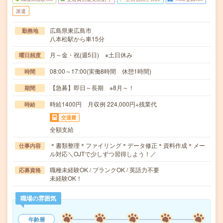
派遣
広島県東広島市
勤務地
八本松駅から車15分
月～金・祝(週5日) ※土日休み
曜日頻度
08:00～17:00(実働8時間 休憩1時間)
時間
【急募】即日～長期 ※8月～！
期間
時給1400円 月収例 224,000円+残業代
時給
交通費
全額支給
＊書類整理＊ファイリング＊データ修正＊資料作成＊メー
仕事内容
ル対応＼OJTで少しずつ習得しよう！／
職種未経験OK / ブランクOK / 英語力不要
応募資格
未経験OK！
職場の雰囲気
年齢層