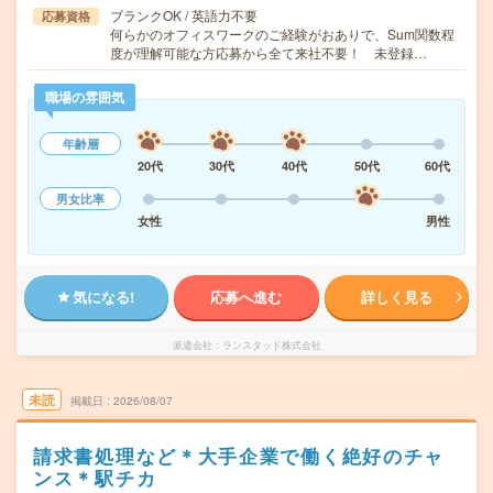
ブランクOK / 英語力不要
応募資格
何らかのオフィスワークのご経験がおありで、Sum関数程
度が理解可能な方応募から全て来社不要！ 未登録…
職場の雰囲気
年齢層
20代
30代
40代
50代
60代
男女比率
女性
男性
気になる!
応募へ進む
詳しく見る
派遣会社
ランスタッド株式会社
未読
掲載日
2026/08/07
請求書処理など＊大手企業で働く絶好のチャ
ンス＊駅チカ