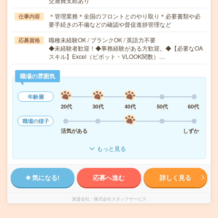
交通費支給あり
＊管理業務＊全国のフロントとのやり取り＊必要書類や必
仕事内容
要手続きの不備などの確認や督促進捗管理など
職種未経験OK / ブランクOK / 英語力不要
応募資格
◆未経験者歓迎！◆事務経験がある方歓迎。◆【必要なOA
スキル】Excel（ピボット・VLOOK関数）…
職場の雰囲気
年齢層
20代
30代
40代
50代
60代
職場の様子
活気がある
しずか
もっと見る
気になる!
応募へ進む
詳しく見る
派遣会社
株式会社スタッフサービス