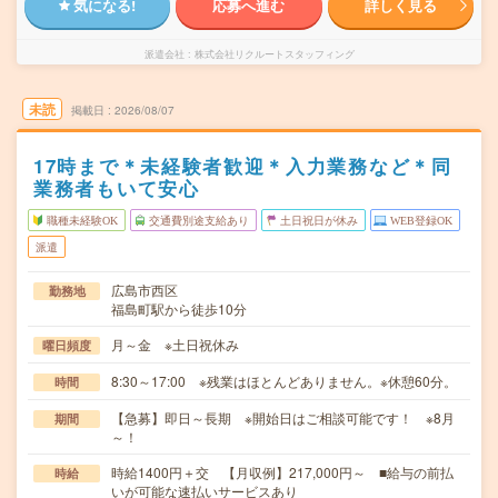
気になる!
応募へ進む
詳しく見る
派遣会社
株式会社リクルートスタッフィング
未読
掲載日
2026/08/07
17時まで＊未経験者歓迎＊入力業務など＊同
業務者もいて安心
職種未経験OK
交通費別途支給あり
土日祝日が休み
WEB登録OK
派遣
広島市西区
勤務地
福島町駅から徒歩10分
月～金 ※土日祝休み
曜日頻度
8:30～17:00 ※残業はほとんどありません。※休憩60分。
時間
【急募】即日～長期 ※開始日はご相談可能です！ ※8月
期間
～！
時給1400円＋交 【月収例】217,000円～ ■給与の前払
時給
いが可能な速払いサービスあり