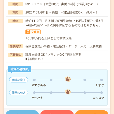
09:00-17:00（休憩60分）実働7時間（残業少なめ！）
時間
2026年09月01日～長期 ※開始日相談OK ※9月～！
期間
時給1410円 月収例 20万円 時給1410円×実働7h×週5日
時給
×4週+残業5h ※月収例を保証するものではありません。
交通費
1ヶ月3万円を上限として実費支給
保険金支払い事務・電話応対・データー入力・庶務業務
仕事内容
職種未経験OK / ブランクOK / 英語力不要
応募資格
■未経験OK！
職場の雰囲気
職場の様子
活気がある
しずか
仕事の仕方
テキパキ
コツコツ