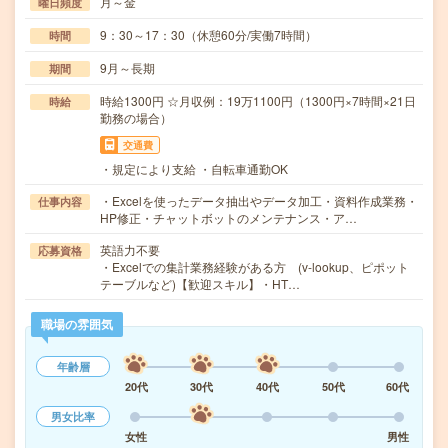
月～金
曜日頻度
9：30～17：30（休憩60分/実働7時間）
時間
9月～長期
期間
時給1300円 ☆月収例：19万1100円（1300円×7時間×21日
時給
勤務の場合）
交通費
・規定により支給 ・自転車通勤OK
・Excelを使ったデータ抽出やデータ加工・資料作成業務・
仕事内容
HP修正・チャットボットのメンテナンス・ア…
英語力不要
応募資格
・Excelでの集計業務経験がある方 (v-lookup、ピポット
テーブルなど)【歓迎スキル】・HT…
職場の雰囲気
年齢層
20代
30代
40代
50代
60代
男女比率
女性
男性