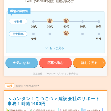
Excel（VlookUP関数）経験がある方
職場の雰囲気
年齢層
20代
30代
40代
50代
60代
男女比率
女性
男性
もっと見る
気になる!
応募へ進む
詳しく見る
派遣会社
パーソルテンプスタッフ株式会社
未読
掲載日
2026/08/07
＜カンタン！こつこつ＞建設会社のサポート
事務！時給1400円
職種未経験OK
交通費別途支給あり
土日祝日が休み
WEB登録OK