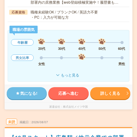
部署内の庶務業務【web登録積極実施中！履歴書も…
職種未経験OK / ブランクOK / 英語力不要
応募資格
・PC：入力が可能な方
職場の雰囲気
年齢層
20代
30代
40代
50代
60代
男女比率
女性
男性
もっと見る
気になる!
応募へ進む
詳しく見る
派遣会社
株式会社メイツ中国
未読
掲載日
2026/08/07