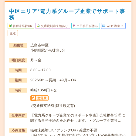
中区エリア*電力系グループ企業でサポート事
務
職種未経験OK
交通費別途支給あり
土日祝日が休み
WEB登録OK
派遣
広島市中区
勤務地
小網町駅から徒歩5分
月～金
曜日頻度
8:30～17:30
時間
2026/9/1～長期 ※9月～OK！
期間
時給1350円＋交
時給
交通費
※交通費支給有(弊社規定有)
【電力系グループ企業でのサポート事務】会社携帯管理に
仕事内容
関する事務手続きをお任せします。・グループ企業社…
職種未経験OK / ブランクOK / 英語力不要
応募資格
<必須スキル>・PC操作に抵抗がない方・Excel基本操作が