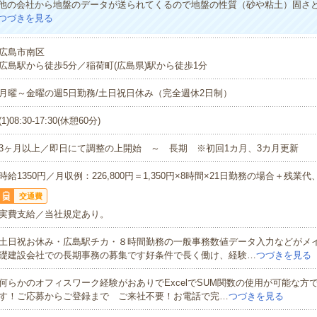
他の会社から地盤のデータが送られてくるので地盤の性質（砂や粘土）固さ
つづきを見る
広島市南区
広島駅から徒歩5分／稲荷町(広島県)駅から徒歩1分
月曜～金曜の週5日勤務/土日祝日休み（完全週休2日制）
(1)08:30-17:30(休憩60分)
3ヶ月以上／即日にて調整の上開始 ～ 長期 ※初回1カ月、3カ月更新
時給1350円／月収例：226,800円＝1,350円×8時間×21日勤務の場合＋残
交通費
実費支給／当社規定あり。
土日祝お休み・広島駅チカ・８時間勤務の一般事務数値データ入力などがメ
礎建設会社での長期事務の募集です好条件で長く働け、経験…
つづきを見る
何らかのオフィスワーク経験がおありでExcelでSUM関数の使用が可能な方
す！ご応募からご登録まで ご来社不要！お電話で完…
つづきを見る