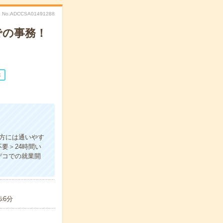
No.ADCCSA01491288
での事務！
休
方には通いやす
要＞24時間い
デコでの就業開
歩6分