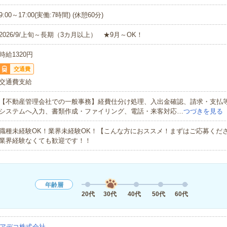
9:00～17:00(実働:7時間) (休憩60分)
2026/9/上旬～長期（3カ月以上） ★9月～OK！
時給1320円
交通費
交通費支給
【不動産管理会社での一般事務】経費仕分け処理、入出金確認、請求・支払
システムへ入力、書類作成・ファイリング、電話・来客対応…
つづきを見る
職種未経験OK！業界未経験OK！【こんな方におススメ！まずはご応募くだ
業界経験なくても歓迎です！！
年齢層
20代
30代
40代
50代
60代
アデコ株式会社