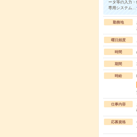
ータ等の入力・
専用システム…
勤務地
曜日頻度
時間
期間
時給
仕事内容
応募資格