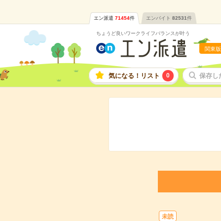
エン派遣
71454
件
エンバイト
82531
件
ちょうど良いワークライフバランスが叶う
関東版
気になる！リスト
0
保存し
未読