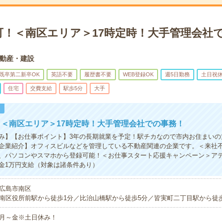
可！＜南区エリア＞17時定時！大手管理会社
動産・建設
既卒第二新卒OK
英語不要
履歴書不要
WEB登録OK
週5日勤務
土日祝
住宅
交費支給
駅歩5分
大手
！
＜南区エリア＞17時定時！大手管理会社での事務！
み】【お仕事ポイント】3年の長期就業を予定！駅チカなので市内お住まいの
企業紹介】オフィスビルなどを管理している不動産関連の企業です。＜来社不
、パソコンやスマホから登録可能！＜お仕事スタート応援キャンペーン＞ア
金1万円支給（対象は諸条件あり）
広島市南区
南区役所前駅から徒歩1分／比治山橋駅から徒歩5分／皆実町二丁目駅から徒
月～金※土日休み！