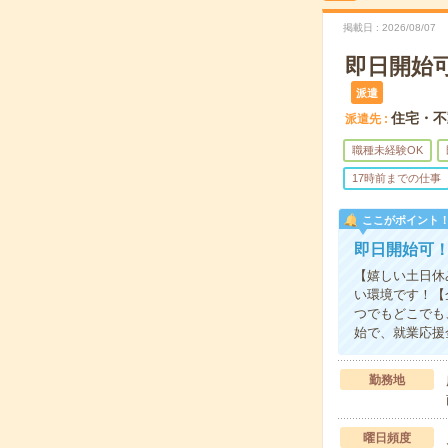
掲載日
2026/08/07
即日開始
派遣
住宅・不
派遣先
職種未経験OK
17時前までの仕事
ここがポイント
即日開始可！
【嬉しい土日休
い環境です！【
つでもどこでも
始で、就業応援
勤務地
曜日頻度