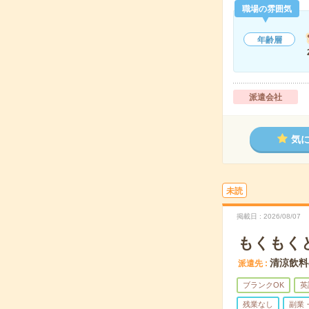
職場の雰囲気
年齢層
派遣会社
気
未読
掲載日
2026/08/07
もくもくと
清涼飲料
派遣先
ブランクOK
英
残業なし
副業