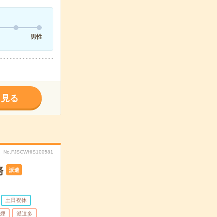
男性
く見る
No.FJSCWHIS100581
務
派遣
土日祝休
煙
派遣多