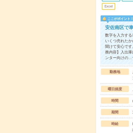
Excel
ここがポイント
安佐南区で
数字を入力する
いくつ売れたか
聞けて安心です
務内容】入出庫
ンター向けの…
勤務地
曜日頻度
時間
期間
時給