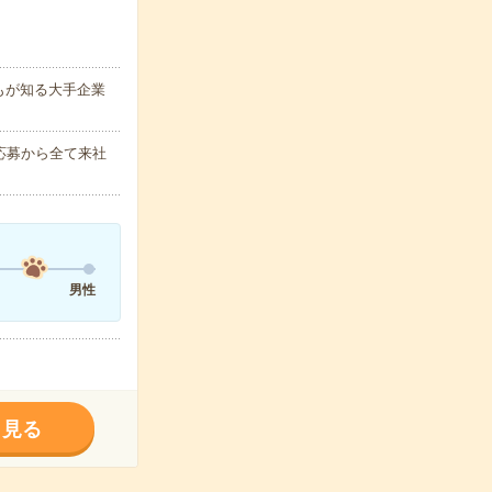
もが知る大手企業
応募から全て来社
男性
く見る