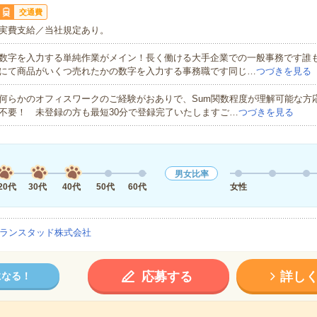
交通費
実費支給／当社規定あり。
数字を入力する単純作業がメイン！長く働ける大手企業での一般事務です誰
にて商品がいくつ売れたかの数字を入力する事務職です同じ…
つづきを見る
何らかのオフィスワークのご経験がおありで、Sum関数程度が理解可能な方
不要！ 未登録の方も最短30分で登録完了いたしますご…
つづきを見る
男女比率
20代
30代
40代
50代
60代
女性
ランスタッド株式会社
応募する
詳し
になる！