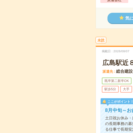
派遣会社
気
未読
掲載日
2026/08/07
広島駅近
総合建設
派遣先
既卒第二新卒OK
駅歩5分
大手
ここがポイント
8月中旬～
土日祝お休み・
の長期事務の募
る仕事で長期安