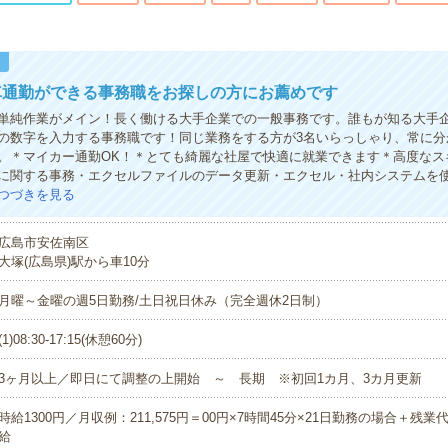
！
車通勤ができる事務職をお探しの方にお薦めです
単純作業がメイン！長く働ける大手企業での一般事務です。誰もが知る大手
の数字を入力する事務職です！同じ業務をする方が3名いらっしゃり、常に分
。＊マイカー通勤OK！＊とても綺麗な社屋で快適に就業できます＊高度なス
に関する事務・エクセルファイルのデータ更新・エクセル・社内システムを
つづきを見る
広島市安佐南区
大塚(広島県)駅から車10分
月曜～金曜の週5日勤務/土日祝日休み（完全週休2日制）
(1)08:30-17:15(休憩60分)
3ヶ月以上／即日にて調整の上開始 ～ 長期 ※初回1カ月、3カ月更新
時給1300円／月収例：211,575円＝00円×7時間45分×21日勤務の場合＋残
給