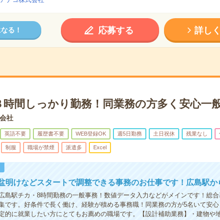
応募する
詳し
になる！
８時間しっかり勤務！同業務の方多く安心一
会社
英語不要
履歴書不要
WEB登録OK
週5日勤務
土日祝休
残業なし
制服
職場が禁煙
派遣多
Excel
！
お盆明けなどスタートで調整できる事務のお仕事です！広島駅か
広島駅チカ・8時間勤務の一般事務！数値データ入力などがメインです！総合
集です。好条件で長く働け、経験が積める事務職！同業務の方が5名いて安心
定的に就業したい方にとてもお薦めの職場です。【設計補助業務】・建物や