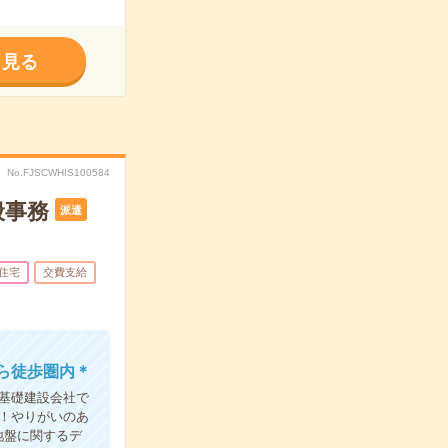
く見る
No.FJSCWHIS100584
般事務
派遣
住宅
交費支給
ら徒歩圏内＊
基礎建設会社で
！やりがいのあ
地盤に関するデ