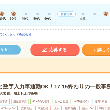
男女比率
20代
30代
40代
50代
60代
女性
ランスタッド株式会社
応募する
詳し
になる！
数字入力車通勤OK！17:15終わりの一般事
の製造、加工および販売
語不要
履歴書不要
40～50代活躍
しゅふ歓迎
WEB登録OK
週5日勤務
・WワークOK
交費支給
車通勤可
大手
服装自由
週払いOK
職場が禁