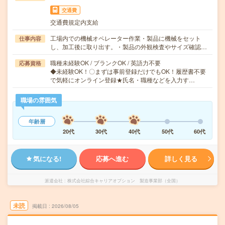
交通費
交通費規定内支給
工場内での機械オペレーター作業・製品に機械をセット
仕事内容
し、加工後に取り出す。・製品の外観検査やサイズ確認…
職種未経験OK / ブランクOK / 英語力不要
応募資格
◆未経験OK！〇まずは事前登録だけでもOK！履歴書不要
で気軽にオンライン登録★氏名・職種などを入力す…
職場の雰囲気
年齢層
20代
30代
40代
50代
60代
気になる!
応募へ進む
詳しく見る
派遣会社
株式会社綜合キャリアオプション 製造事業部（全国）
未読
掲載日
2026/08/05