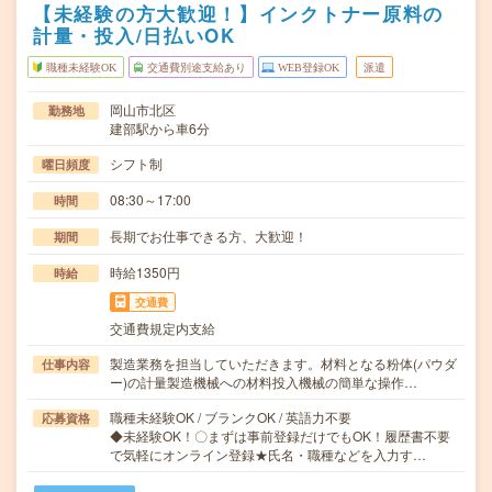
【未経験の方大歓迎！】インクトナー原料の
計量・投入/日払いOK
職種未経験OK
交通費別途支給あり
WEB登録OK
派遣
岡山市北区
勤務地
建部駅から車6分
シフト制
曜日頻度
08:30～17:00
時間
長期でお仕事できる方、大歓迎！
期間
時給1350円
時給
交通費
交通費規定内支給
製造業務を担当していただきます。材料となる粉体(パウダ
仕事内容
ー)の計量製造機械への材料投入機械の簡単な操作…
職種未経験OK / ブランクOK / 英語力不要
応募資格
◆未経験OK！〇まずは事前登録だけでもOK！履歴書不要
で気軽にオンライン登録★氏名・職種などを入力す…