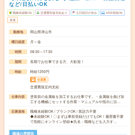
など/日払いOK
職種未経験OK
交通費別途支給あり
土日祝日が休み
WEB登録OK
派遣
岡山県津山市
勤務地
月～金
曜日頻度
08:30～17:30
時間
長期でお仕事できる方、大歓迎！
期間
時給1250円
時給
交通費
交通費規定内支給
塗装前の金属板を加工するお仕事です。・金属板を曲げ加
仕事内容
工する機械にセットする作業・マニュアルや指示に沿…
職種未経験OK / ブランクOK / 英語力不要
応募資格
◆未経験OK！〇まずは事前登録だけでもOK！履歴書不要
で気軽にオンライン登録★氏名・職種などを入力す…
職場の雰囲気