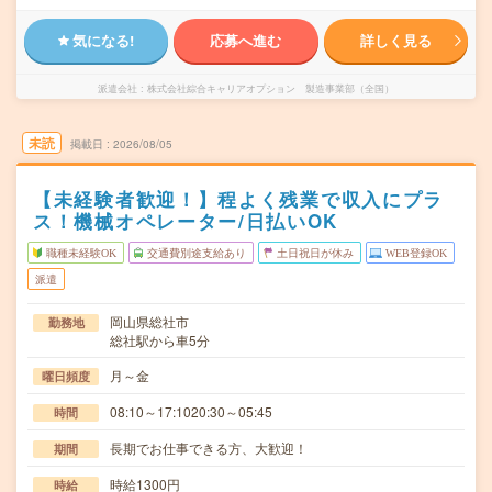
気になる!
応募へ進む
詳しく見る
派遣会社
株式会社綜合キャリアオプション 製造事業部（全国）
未読
掲載日
2026/08/05
【未経験者歓迎！】程よく残業で収入にプラ
ス！機械オペレーター/日払いOK
職種未経験OK
交通費別途支給あり
土日祝日が休み
WEB登録OK
派遣
岡山県総社市
勤務地
総社駅から車5分
月～金
曜日頻度
08:10～17:1020:30～05:45
時間
長期でお仕事できる方、大歓迎！
期間
時給1300円
時給