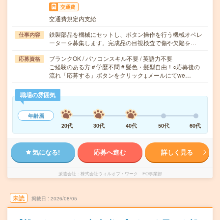
交通費
交通費規定内支給
鉄製部品を機械にセットし、ボタン操作を行う機械オペレ
仕事内容
ーターを募集します。完成品の目視検査で傷や欠陥を…
ブランクOK / パソコンスキル不要 / 英語力不要
応募資格
ご経験のある方＃学歴不問＃髪色・髪型自由！○応募後の
流れ「応募する」ボタンをクリック↓メールにてwe…
職場の雰囲気
年齢層
20代
30代
40代
50代
60代
気になる!
応募へ進む
詳しく見る
派遣会社
株式会社ウィルオブ・ワーク FO事業部
未読
掲載日
2026/08/05