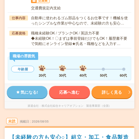
交通費
交通費規定内支給
自動車に使われるゴム部品をつくるお仕事です！機械を使
仕事内容
ったシンプルな作業が中心なので、未経験の方も安心…
職種未経験OK / ブランクOK / 英語力不要
応募資格
◆未経験OK！〇まずは事前登録だけでもOK！履歴書不要
で気軽にオンライン登録★氏名・職種などを入力す…
職場の雰囲気
年齢層
20代
30代
40代
50代
60代
気になる!
応募へ進む
詳しく見る
派遣会社
株式会社綜合キャリアオプション 製造事業部（全国）
未読
掲載日
2026/08/05
【未経験の方も安心○】組立・加工・食品製造