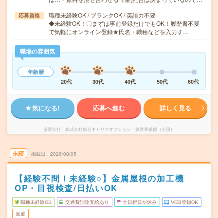
職種未経験OK / ブランクOK / 英語力不要
応募資格
◆未経験OK！〇まずは事前登録だけでもOK！履歴書不要
で気軽にオンライン登録★氏名・職種などを入力す…
職場の雰囲気
年齢層
20代
30代
40代
50代
60代
気になる!
応募へ進む
詳しく見る
派遣会社
株式会社綜合キャリアオプション 製造事業部（全国）
未読
掲載日
2026/08/05
【経験不問！未経験○】金属屋根の加工機
OP・目視検査/日払いOK
職種未経験OK
交通費別途支給あり
土日祝日が休み
WEB登録OK
派遣