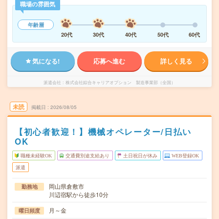
職場の雰囲気
年齢層
20代
30代
40代
50代
60代
気になる!
応募へ進む
詳しく見る
派遣会社
株式会社綜合キャリアオプション 製造事業部（全国）
未読
掲載日
2026/08/05
【初心者歓迎！】機械オペレーター/日払い
OK
職種未経験OK
交通費別途支給あり
土日祝日が休み
WEB登録OK
派遣
岡山県倉敷市
勤務地
川辺宿駅から徒歩10分
月～金
曜日頻度