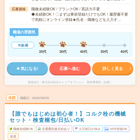
職種未経験OK / ブランクOK / 英語力不要
応募資格
◆未経験OK！〇まずは事前登録だけでもOK！履歴書不要
で気軽にオンライン登録★氏名・職種などを入力す…
職場の雰囲気
年齢層
20代
30代
40代
50代
60代
気になる!
応募へ進む
詳しく見る
派遣会社
株式会社綜合キャリアオプション 製造事業部（全国）
未読
掲載日
2026/08/05
【誰でもはじめは初心者！】コルク栓の機械
セット・検査梱包/日払いOK
職種未経験OK
交通費別途支給あり
土日祝日が休み
WEB登録OK
派遣