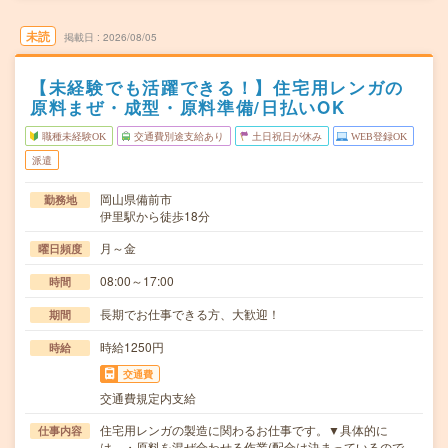
未読
掲載日
2026/08/05
【未経験でも活躍できる！】住宅用レンガの
原料まぜ・成型・原料準備/日払いOK
職種未経験OK
交通費別途支給あり
土日祝日が休み
WEB登録OK
派遣
岡山県備前市
勤務地
伊里駅から徒歩18分
月～金
曜日頻度
08:00～17:00
時間
長期でお仕事できる方、大歓迎！
期間
時給1250円
時給
交通費
交通費規定内支給
住宅用レンガの製造に関わるお仕事です。▼具体的に
仕事内容
は…・原料を混ぜ合わせる作業(配合は決まっているので…