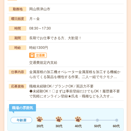
岡山県津山市
勤務地
月～金
曜日頻度
08:30～17:30
時間
長期でお仕事できる方、大歓迎！
期間
時給1300円
時給
交通費
交通費規定内支給
金属屋根の加工機オペレーター金属屋根を加工する機械か
仕事内容
ら出てくる製品を梱包する作業。二人一組でモクモク…
職種未経験OK / ブランクOK / 英語力不要
応募資格
◆未経験OK！〇まずは事前登録だけでもOK！履歴書不要
で気軽にオンライン登録★氏名・職種などを入力す…
職場の雰囲気
年齢層
20代
30代
40代
50代
60代