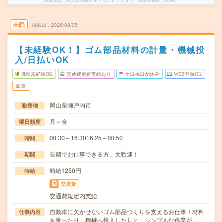
未読
掲載日
2026/08/05
【未経験OK！】ゴム部品材料の計量・機械投
入/日払いOK
職種未経験OK
交通費別途支給あり
土日祝日が休み
WEB登録OK
派遣
岡山県瀬戸内市
勤務地
月～金
曜日頻度
08:30～16:3016:25～00:50
時間
長期でお仕事できる方、大歓迎！
期間
時給1250円
時給
交通費
交通費規定内支給
自動車に欠かせないゴム部品づくりを支えるお仕事！材料
仕事内容
を量ったり、機械へ投入したりと、シンプルな作業が…