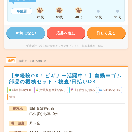
年齢層
20代
30代
40代
50代
60代
気になる!
応募へ進む
詳しく見る
派遣会社
株式会社綜合キャリアオプション 製造事業部（全国）
未読
掲載日
2026/08/05
【未経験OK！ビギナー活躍中！】自動車ゴム
部品の機械セット・検査/日払いOK
職種未経験OK
交通費別途支給あり
土日祝日が休み
WEB登録OK
派遣
岡山県瀬戸内市
勤務地
邑久駅から車10分
月～金
曜日頻度