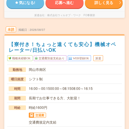
気になる!
応募へ進む
詳しく見る
派遣会社
株式会社ウィルオブ・ワーク FO事業部
未読
掲載日
2026/08/07
【寮付き！ちょっと遠くても安心】機械オペ
レーター/日払いOK
職種未経験OK
交通費別途支給あり
WEB登録OK
派遣
岡山市南区
勤務地
シフト制
曜日頻度
16:00～00:1500:00～08:1508:00～16:15
時間
長期でお仕事できる方、大歓迎！
期間
時給1600円
時給
交通費
交通費規定内支給