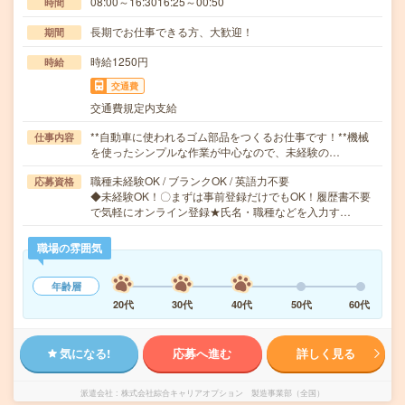
08:00～16:3016:25～00:50
時間
長期でお仕事できる方、大歓迎！
期間
時給1250円
時給
交通費
交通費規定内支給
**自動車に使われるゴム部品をつくるお仕事です！**機械
仕事内容
を使ったシンプルな作業が中心なので、未経験の…
職種未経験OK / ブランクOK / 英語力不要
応募資格
◆未経験OK！〇まずは事前登録だけでもOK！履歴書不要
で気軽にオンライン登録★氏名・職種などを入力す…
職場の雰囲気
年齢層
20代
30代
40代
50代
60代
気になる!
応募へ進む
詳しく見る
派遣会社
株式会社綜合キャリアオプション 製造事業部（全国）