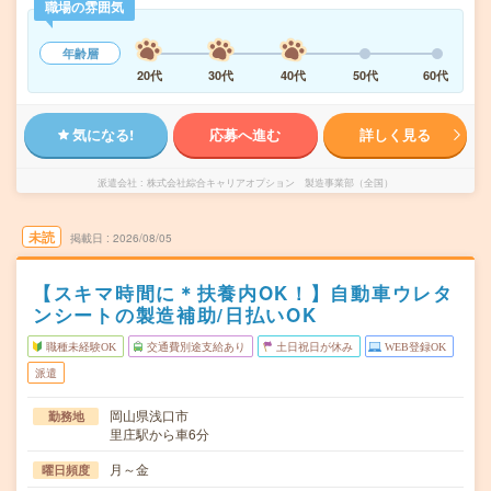
職場の雰囲気
年齢層
20代
30代
40代
50代
60代
気になる!
応募へ進む
詳しく見る
派遣会社
株式会社綜合キャリアオプション 製造事業部（全国）
未読
掲載日
2026/08/05
【スキマ時間に＊扶養内OK！】自動車ウレタ
ンシートの製造補助/日払いOK
職種未経験OK
交通費別途支給あり
土日祝日が休み
WEB登録OK
派遣
岡山県浅口市
勤務地
里庄駅から車6分
月～金
曜日頻度