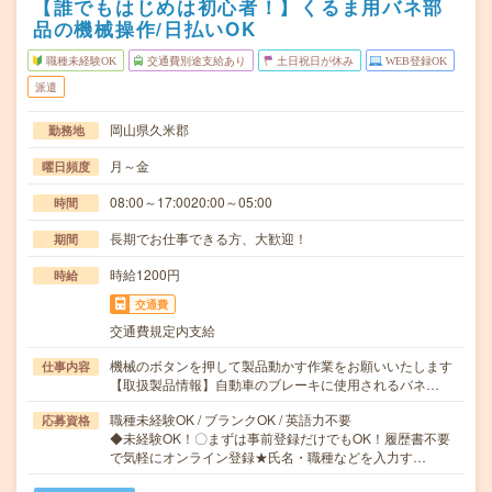
【誰でもはじめは初心者！】くるま用バネ部
品の機械操作/日払いOK
職種未経験OK
交通費別途支給あり
土日祝日が休み
WEB登録OK
派遣
岡山県久米郡
勤務地
月～金
曜日頻度
08:00～17:0020:00～05:00
時間
長期でお仕事できる方、大歓迎！
期間
時給1200円
時給
交通費
交通費規定内支給
機械のボタンを押して製品動かす作業をお願いいたします
仕事内容
【取扱製品情報】自動車のブレーキに使用されるバネ…
職種未経験OK / ブランクOK / 英語力不要
応募資格
◆未経験OK！〇まずは事前登録だけでもOK！履歴書不要
で気軽にオンライン登録★氏名・職種などを入力す…