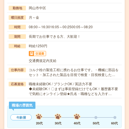
岡山市中区
勤務地
月～金
曜日頻度
08:00～16:3016:05～00:2500:05～08:20
時間
長期でお仕事できる方、大歓迎！
期間
時給1250円
時給
交通費
交通費規定内支給
コルク栓の製造工程に携わるお仕事です。・機械に部品を
仕事内容
セット・加工された製品を目視で検査・目視検査した…
職種未経験OK / ブランクOK / 英語力不要
応募資格
◆未経験OK！〇まずは事前登録だけでもOK！履歴書不要
で気軽にオンライン登録★氏名・職種などを入力す…
職場の雰囲気
年齢層
20代
30代
40代
50代
60代