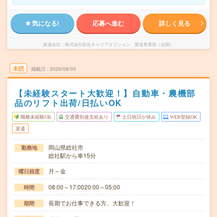
気になる!
応募へ進む
詳しく見る
派遣会社
株式会社綜合キャリアオプション 製造事業部（全国）
未読
掲載日
2026/08/05
【未経験スタート大歓迎！】自動車・農機部
品のリフト出荷/日払いOK
職種未経験OK
交通費別途支給あり
土日祝日が休み
WEB登録OK
派遣
岡山県総社市
勤務地
総社駅から車15分
月～金
曜日頻度
08:00～17:0020:00～05:00
時間
長期でお仕事できる方、大歓迎！
期間