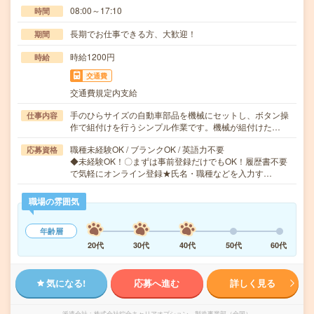
08:00～17:10
時間
長期でお仕事できる方、大歓迎！
期間
時給1200円
時給
交通費
交通費規定内支給
手のひらサイズの自動車部品を機械にセットし、ボタン操
仕事内容
作で組付けを行うシンプル作業です。機械が組付けた…
職種未経験OK / ブランクOK / 英語力不要
応募資格
◆未経験OK！〇まずは事前登録だけでもOK！履歴書不要
で気軽にオンライン登録★氏名・職種などを入力す…
職場の雰囲気
年齢層
20代
30代
40代
50代
60代
気になる!
応募へ進む
詳しく見る
派遣会社
株式会社綜合キャリアオプション 製造事業部（全国）