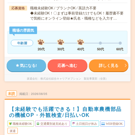
職種未経験OK / ブランクOK / 英語力不要
応募資格
◆未経験OK！〇まずは事前登録だけでもOK！履歴書不要
で気軽にオンライン登録★氏名・職種などを入力す…
職場の雰囲気
年齢層
20代
30代
40代
50代
60代
気になる!
応募へ進む
詳しく見る
派遣会社
株式会社綜合キャリアオプション 製造事業部（全国）
未読
掲載日
2026/08/05
【未経験でも活躍できる！】自動車農機部品
の機械OP・外観検査/日払いOK
職種未経験OK
交通費別途支給あり
土日祝日が休み
WEB登録OK
派遣