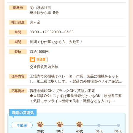
岡山県総社市
勤務地
総社駅から車15分
月～金
曜日頻度
08:00～17:0020:00～05:00
時間
長期でお仕事できる方、大歓迎！
期間
時給1500円
時給
交通費
交通費規定内支給
工場内での機械オペレーター作業・製品に機械をセット
仕事内容
し、加工後に取り出す。・製品の外観検査やサイズ確認…
職種未経験OK / ブランクOK / 英語力不要
応募資格
◆未経験OK！〇まずは事前登録だけでもOK！履歴書不要
で気軽にオンライン登録★氏名・職種などを入力す…
職場の雰囲気
年齢層
20代
30代
40代
50代
60代