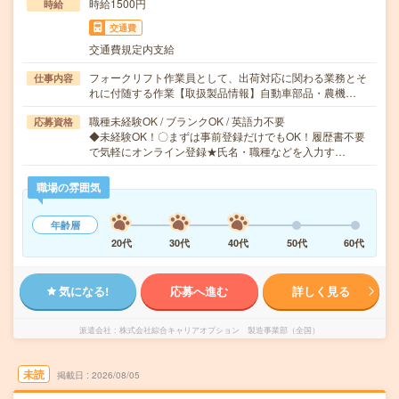
時給1500円
時給
交通費
交通費規定内支給
フォークリフト作業員として、出荷対応に関わる業務とそ
仕事内容
れに付随する作業【取扱製品情報】自動車部品・農機…
職種未経験OK / ブランクOK / 英語力不要
応募資格
◆未経験OK！〇まずは事前登録だけでもOK！履歴書不要
で気軽にオンライン登録★氏名・職種などを入力す…
職場の雰囲気
年齢層
20代
30代
40代
50代
60代
気になる!
応募へ進む
詳しく見る
派遣会社
株式会社綜合キャリアオプション 製造事業部（全国）
未読
掲載日
2026/08/05