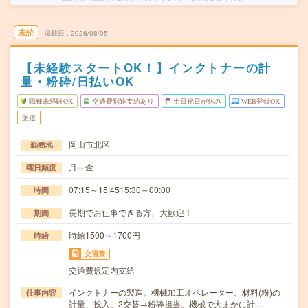
未読
掲載日
2026/08/05
【未経験スタートOK！】インクトナーの計
量・粉砕/日払いOK
職種未経験OK
交通費別途支給あり
土日祝日が休み
WEB登録OK
派遣
岡山市北区
勤務地
月～金
曜日頻度
07:15～15:4515:30～00:00
時間
長期でお仕事できる方、大歓迎！
期間
時給1500～1700円
時給
交通費
交通費規定内支給
インクトナーの製造。機械加工オペレーター。材料(粉)の
仕事内容
計量、投入。2交替→粉砕担当。機械で大まかに計…