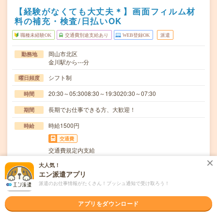
【経験がなくても大丈夫＊】画面フィルム材
料の補充・検査/日払いOK
職種未経験OK
交通費別途支給あり
WEB登録OK
派遣
岡山市北区
勤務地
金川駅から---分
シフト制
曜日頻度
20:30～05:3008:30～19:3020:30～07:30
時間
長期でお仕事できる方、大歓迎！
期間
時給1500円
時給
交通費
交通費規定内支給
大人気！
テレビやスマートフォンに使用されるフィルム製品づくり
仕事内容
エン派遣アプリ
をサポートするお仕事です。主に以下のようなシンプ…
派遣のお仕事情報がたくさん！プッシュ通知で受け取ろう！
職種未経験OK / ブランクOK / 英語力不要
応募資格
◆未経験OK！〇まずは事前登録だけでもOK！履歴書不要
アプリをダウンロード
で気軽にオンライン登録★氏名・職種などを入力す…