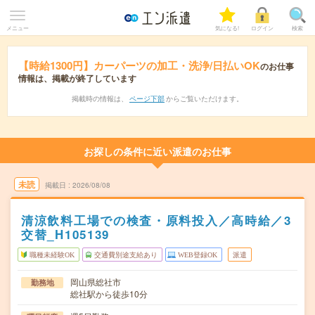
メニュー
気になる!
ログイン
検索
【時給1300円】カーパーツの加工・洗浄/日払いOK
のお仕事
情報は、掲載が終了しています
掲載時の情報は、
ページ下部
からご覧いただけます。
お探しの条件に近い派遣のお仕事
未読
掲載日
2026/08/08
清涼飲料工場での検査・原料投入／高時給／3
交替_H105139
職種未経験OK
交通費別途支給あり
WEB登録OK
派遣
岡山県総社市
勤務地
総社駅から徒歩10分