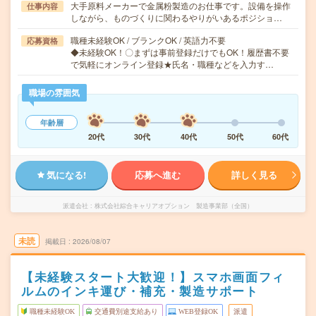
大手原料メーカーで金属粉製造のお仕事です。設備を操作
仕事内容
しながら、ものづくりに関わるやりがいあるポジショ…
職種未経験OK / ブランクOK / 英語力不要
応募資格
◆未経験OK！〇まずは事前登録だけでもOK！履歴書不要
で気軽にオンライン登録★氏名・職種などを入力す…
職場の雰囲気
年齢層
20代
30代
40代
50代
60代
気になる!
応募へ進む
詳しく見る
派遣会社
株式会社綜合キャリアオプション 製造事業部（全国）
未読
掲載日
2026/08/07
【未経験スタート大歓迎！】スマホ画面フィ
ルムのインキ運び・補充・製造サポート
職種未経験OK
交通費別途支給あり
WEB登録OK
派遣