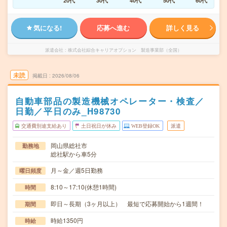
20代
30代
40代
50代
60代
気になる!
応募へ進む
詳しく見る
派遣会社
株式会社綜合キャリアオプション 製造事業部（全国）
未読
掲載日
2026/08/06
自動車部品の製造機械オペレーター・検査／
日勤／平日のみ_H98730
交通費別途支給あり
土日祝日が休み
WEB登録OK
派遣
岡山県総社市
勤務地
総社駅から車5分
月～金／週5日勤務
曜日頻度
8:10～17:10(休憩1時間)
時間
即日～長期（3ヶ月以上） 最短で応募開始から1週間！
期間
時給1350円
時給