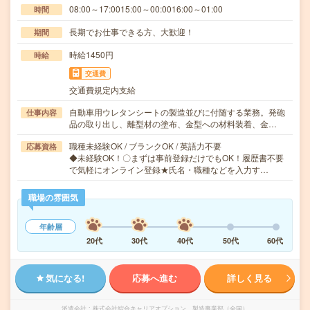
08:00～17:0015:00～00:0016:00～01:00
時間
長期でお仕事できる方、大歓迎！
期間
時給1450円
時給
交通費
交通費規定内支給
自動車用ウレタンシートの製造並びに付随する業務。発砲
仕事内容
品の取り出し、離型材の塗布、金型への材料装着、金…
職種未経験OK / ブランクOK / 英語力不要
応募資格
◆未経験OK！〇まずは事前登録だけでもOK！履歴書不要
で気軽にオンライン登録★氏名・職種などを入力す…
職場の雰囲気
年齢層
20代
30代
40代
50代
60代
気になる!
応募へ進む
詳しく見る
派遣会社
株式会社綜合キャリアオプション 製造事業部（全国）