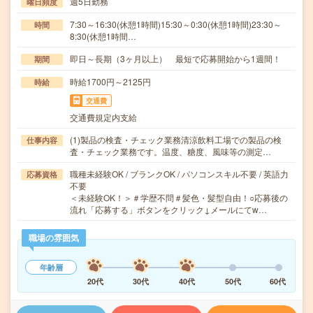
週5日勤務
曜日頻度
7:30～16:30(休憩1時間)15:30～0:30(休憩1時間)23:30～
時間
8:30(休憩1時間…
即日～長期（3ヶ月以上） 最短で応募開始から1週間！
期間
時給1700円～2125円
時給
交通費
交通費規定内支給
(1)製品の検査・チェック業務清涼飲料工場での製品の検
仕事内容
査・チェック業務です。温度、糖度、風味等の測定…
職種未経験OK / ブランクOK / パソコンスキル不要 / 英語力
応募資格
不要
＜未経験OK！＞＃学歴不問＃髪色・髪型自由！○応募後の
流れ「応募する」ボタンをクリック↓メールにてw…
職場の雰囲気
年齢層
20代
30代
40代
50代
60代