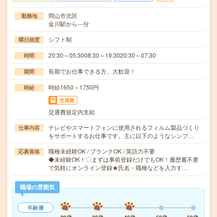
岡山市北区
勤務地
金川駅から---分
シフト制
曜日頻度
20:30～05:3008:30～19:3020:30～07:30
時間
長期でお仕事できる方、大歓迎！
期間
時給1650～1750円
時給
交通費
交通費規定内支給
テレビやスマートフォンに使用されるフィルム製品づくり
仕事内容
をサポートするお仕事です。主に以下のようなシンプ…
職種未経験OK / ブランクOK / 英語力不要
応募資格
◆未経験OK！〇まずは事前登録だけでもOK！履歴書不要
で気軽にオンライン登録★氏名・職種などを入力す…
職場の雰囲気
年齢層