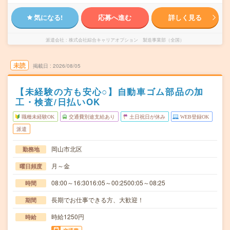
気になる!
応募へ進む
詳しく見る
派遣会社
株式会社綜合キャリアオプション 製造事業部（全国）
未読
掲載日
2026/08/05
【未経験の方も安心○】自動車ゴム部品の加
工・検査/日払いOK
職種未経験OK
交通費別途支給あり
土日祝日が休み
WEB登録OK
派遣
岡山市北区
勤務地
月～金
曜日頻度
08:00～16:3016:05～00:2500:05～08:25
時間
長期でお仕事できる方、大歓迎！
期間
時給1250円
時給