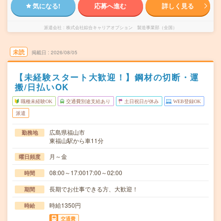
気になる!
応募へ進む
詳しく見る
派遣会社
株式会社綜合キャリアオプション 製造事業部（全国）
未読
掲載日
2026/08/05
【未経験スタート大歓迎！】鋼材の切断・運
搬/日払いOK
職種未経験OK
交通費別途支給あり
土日祝日が休み
WEB登録OK
派遣
広島県福山市
勤務地
東福山駅から車11分
月～金
曜日頻度
08:00～17:0017:00～02:00
時間
長期でお仕事できる方、大歓迎！
期間
時給1350円
時給
交通費