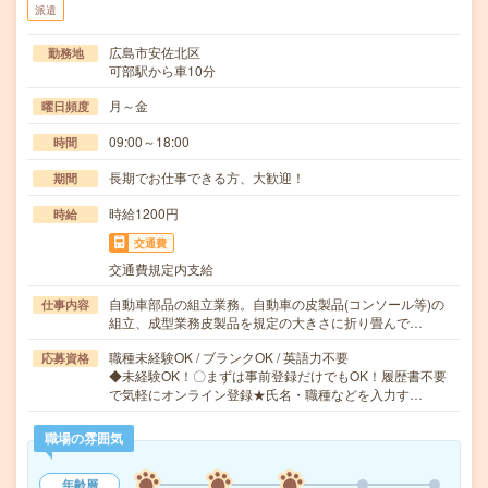
派遣
広島市安佐北区
勤務地
可部駅から車10分
月～金
曜日頻度
09:00～18:00
時間
長期でお仕事できる方、大歓迎！
期間
時給1200円
時給
交通費
交通費規定内支給
自動車部品の組立業務。自動車の皮製品(コンソール等)の
仕事内容
組立、成型業務皮製品を規定の大きさに折り畳んで…
職種未経験OK / ブランクOK / 英語力不要
応募資格
◆未経験OK！〇まずは事前登録だけでもOK！履歴書不要
で気軽にオンライン登録★氏名・職種などを入力す…
職場の雰囲気
年齢層