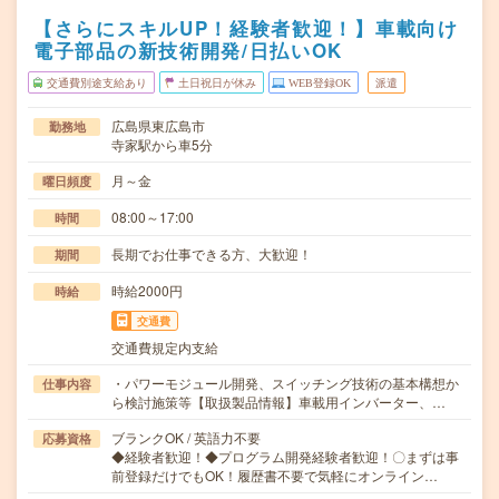
【さらにスキルUP！経験者歓迎！】車載向け
電子部品の新技術開発/日払いOK
交通費別途支給あり
土日祝日が休み
WEB登録OK
派遣
広島県東広島市
勤務地
寺家駅から車5分
月～金
曜日頻度
08:00～17:00
時間
長期でお仕事できる方、大歓迎！
期間
時給2000円
時給
交通費
交通費規定内支給
・パワーモジュール開発、スイッチング技術の基本構想か
仕事内容
ら検討施策等【取扱製品情報】車載用インバーター、…
ブランクOK / 英語力不要
応募資格
◆経験者歓迎！◆プログラム開発経験者歓迎！〇まずは事
前登録だけでもOK！履歴書不要で気軽にオンライン…