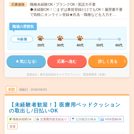
職種未経験OK / ブランクOK / 英語力不要
応募資格
◆未経験OK！〇まずは事前登録だけでもOK！履歴書不要
で気軽にオンライン登録★氏名・職種などを入力す…
職場の雰囲気
年齢層
20代
30代
40代
50代
60代
気になる!
応募へ進む
詳しく見る
派遣会社
株式会社綜合キャリアオプション 製造事業部（全国）
未読
掲載日
2026/08/05
【未経験者歓迎！】医療用ベッドクッション
の取出し/日払いOK
職種未経験OK
交通費別途支給あり
土日祝日が休み
WEB登録OK
派遣