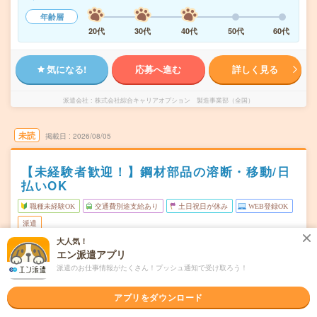
年齢層
20代
30代
40代
50代
60代
気になる!
応募へ進む
詳しく見る
派遣会社
株式会社綜合キャリアオプション 製造事業部（全国）
未読
掲載日
2026/08/05
【未経験者歓迎！】鋼材部品の溶断・移動/日
払いOK
職種未経験OK
交通費別途支給あり
土日祝日が休み
WEB登録OK
派遣
大人気！
広島市中区
勤務地
エン派遣アプリ
広島港・宇品駅から徒歩15分
派遣のお仕事情報がたくさん！プッシュ通知で受け取ろう！
月～金
曜日頻度
アプリをダウンロード
08:00～17:00
時間