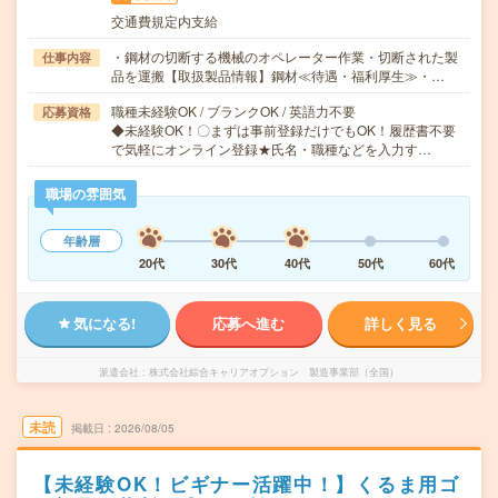
交通費規定内支給
・鋼材の切断する機械のオペレーター作業・切断された製
仕事内容
品を運搬【取扱製品情報】鋼材≪待遇・福利厚生≫・…
職種未経験OK / ブランクOK / 英語力不要
応募資格
◆未経験OK！〇まずは事前登録だけでもOK！履歴書不要
で気軽にオンライン登録★氏名・職種などを入力す…
職場の雰囲気
年齢層
20代
30代
40代
50代
60代
気になる!
応募へ進む
詳しく見る
派遣会社
株式会社綜合キャリアオプション 製造事業部（全国）
未読
掲載日
2026/08/05
【未経験OK！ビギナー活躍中！】くるま用ゴ