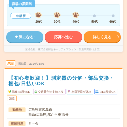
職場の雰囲気
年齢層
20代
30代
40代
50代
60代
気になる!
応募へ進む
詳しく見る
派遣会社
株式会社綜合キャリアオプション 製造事業部（全国）
未読
掲載日
2026/08/05
【初心者歓迎！】測定器の分解・部品交換・
梱包/日払いOK
職種未経験OK
交通費別途支給あり
土日祝日が休み
WEB登録OK
派遣
広島県東広島市
勤務地
西条(広島県)駅から車15分
月～金
曜日頻度