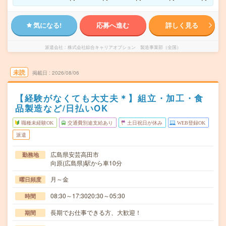
気になる!
応募へ進む
詳しく見る
派遣会社
株式会社綜合キャリアオプション 製造事業部（全国）
未読
掲載日
2026/08/06
【経験がなくても大丈夫＊】組立・加工・食
品製造など/日払いOK
職種未経験OK
交通費別途支給あり
土日祝日が休み
WEB登録OK
派遣
広島県安芸高田市
勤務地
向原(広島県)駅から車10分
月～金
曜日頻度
08:30～17:3020:30～05:30
時間
長期でお仕事できる方、大歓迎！
期間