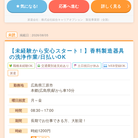
気になる!
応募へ進む
詳しく見る
派遣会社
株式会社綜合キャリアオプション 製造事業部（全国）
未読
掲載日
2026/08/05
【未経験から安心スタート！】香料製造器具
の洗浄作業/日払いOK
職種未経験OK
交通費別途支給あり
土日祝日が休み
WEB登録OK
派遣
広島県三原市
勤務地
本郷(広島県)駅から車10分
月～金
曜日頻度
08:30～17:00
時間
長期でお仕事できる方、大歓迎！
期間
時給1200円
時給