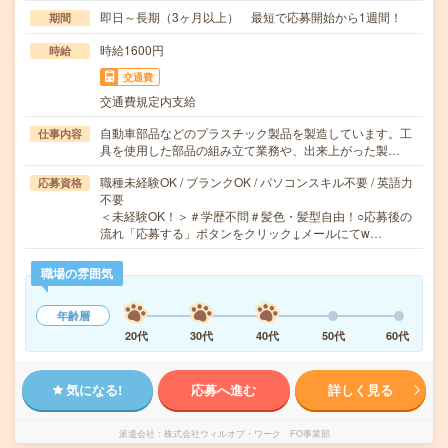
即日～長期（3ヶ月以上） 最短で応募開始から1週間！
期間
時給1600円
時給
交通費
交通費規定内支給
自動車部品などのプラスチック製品を製造しています。工
仕事内容
具を使用した部品の組み立て業務や、出来上がった製…
職種未経験OK / ブランクOK / パソコンスキル不要 / 英語力
応募資格
不要
＜未経験OK！＞＃学歴不問＃髪色・髪型自由！○応募後の
流れ「応募する」ボタンをクリック↓メールにてw…
職場の雰囲気
年齢層
20代
30代
40代
50代
60代
気になる!
応募へ進む
詳しく見る
派遣会社
株式会社ウィルオブ・ワーク FO事業部