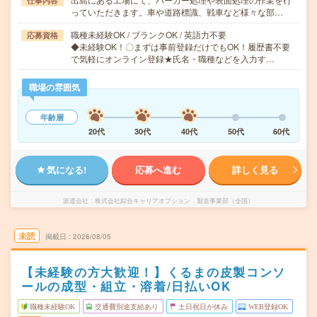
仕事内容
っていただきます。車や道路標識、戦車など様々な部…
職種未経験OK / ブランクOK / 英語力不要
応募資格
◆未経験OK！〇まずは事前登録だけでもOK！履歴書不要
で気軽にオンライン登録★氏名・職種などを入力す…
職場の雰囲気
年齢層
20代
30代
40代
50代
60代
気になる!
応募へ進む
詳しく見る
派遣会社
株式会社綜合キャリアオプション 製造事業部（全国）
未読
掲載日
2026/08/05
【未経験の方大歓迎！】くるまの皮製コンソ
ールの成型・組立・溶着/日払いOK
職種未経験OK
交通費別途支給あり
土日祝日が休み
WEB登録OK