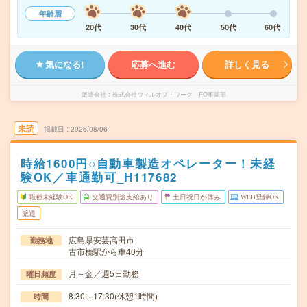
年齢層
20代
30代
40代
50代
60代
気になる!
応募へ進む
詳しく見る
派遣会社
株式会社ウィルオブ・ワーク FO事業部
未読
掲載日
2026/08/06
時給1600円○自動車製造オペレーター！未経
験OK／車通勤可_H117682
職種未経験OK
交通費別途支給あり
土日祝日が休み
WEB登録OK
派遣
広島県安芸高田市
勤務地
古市橋駅から車40分
月～金／週5日勤務
曜日頻度
8:30～17:30(休憩1時間)
時間