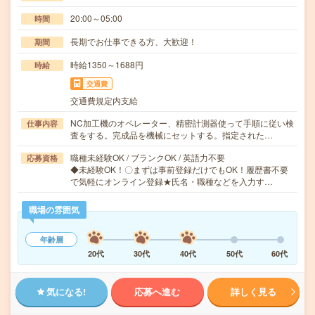
20:00～05:00
時間
長期でお仕事できる方、大歓迎！
期間
時給1350～1688円
時給
交通費
交通費規定内支給
NC加工機のオペレーター、精密計測器使って手順に従い検
仕事内容
査をする。完成品を機械にセットする。指定された…
職種未経験OK / ブランクOK / 英語力不要
応募資格
◆未経験OK！〇まずは事前登録だけでもOK！履歴書不要
で気軽にオンライン登録★氏名・職種などを入力す…
職場の雰囲気
年齢層
20代
30代
40代
50代
60代
気になる!
応募へ進む
詳しく見る