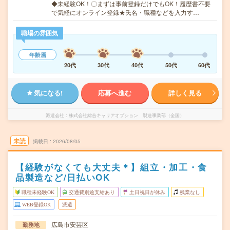
◆未経験OK！〇まずは事前登録だけでもOK！履歴書不要
で気軽にオンライン登録★氏名・職種などを入力す…
職場の雰囲気
年齢層
20代
30代
40代
50代
60代
気になる!
応募へ進む
詳しく見る
派遣会社
株式会社綜合キャリアオプション 製造事業部（全国）
未読
掲載日
2026/08/05
【経験がなくても大丈夫＊】組立・加工・食
品製造など/日払いOK
職種未経験OK
交通費別途支給あり
土日祝日が休み
残業なし
WEB登録OK
派遣
広島市安芸区
勤務地