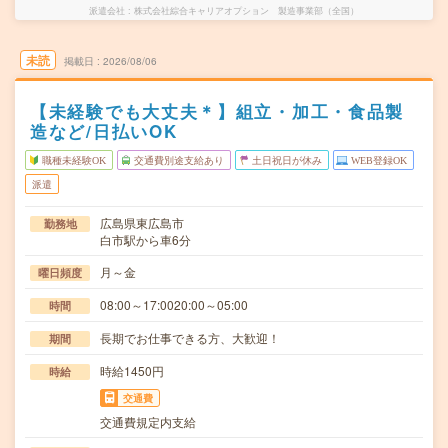
派遣会社
株式会社綜合キャリアオプション 製造事業部（全国）
未読
掲載日
2026/08/06
【未経験でも大丈夫＊】組立・加工・食品製
造など/日払いOK
職種未経験OK
交通費別途支給あり
土日祝日が休み
WEB登録OK
派遣
広島県東広島市
勤務地
白市駅から車6分
月～金
曜日頻度
08:00～17:0020:00～05:00
時間
長期でお仕事できる方、大歓迎！
期間
時給1450円
時給
交通費
交通費規定内支給