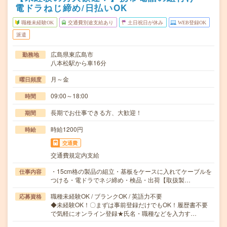
電ドラねじ締め/日払いOK
職種未経験OK
交通費別途支給あり
土日祝日が休み
WEB登録OK
派遣
広島県東広島市
勤務地
八本松駅から車16分
月～金
曜日頻度
09:00～18:00
時間
長期でお仕事できる方、大歓迎！
期間
時給1200円
時給
交通費
交通費規定内支給
・15cm格の製品の組立・基板をケースに入れてケーブルを
仕事内容
つける・電ドラでネジ締め・検品・出荷【取扱製…
職種未経験OK / ブランクOK / 英語力不要
応募資格
◆未経験OK！〇まずは事前登録だけでもOK！履歴書不要
で気軽にオンライン登録★氏名・職種などを入力す…