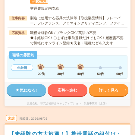
交通費
交通費規定内支給
製造に使用する器具の洗浄等【取扱製品情報】フレーバ
仕事内容
ー、フレグランス、アロマイングリディエンツ、ファイ…
職種未経験OK / ブランクOK / 英語力不要
応募資格
◆未経験OK！〇まずは事前登録だけでもOK！履歴書不要
で気軽にオンライン登録★氏名・職種などを入力す…
職場の雰囲気
年齢層
20代
30代
40代
50代
60代
気になる!
応募へ進む
詳しく見る
派遣会社
株式会社綜合キャリアオプション 製造事業部（全国）
未読
掲載日
2026/08/05
【未経験の方大歓迎！】携帯電話の組付け・