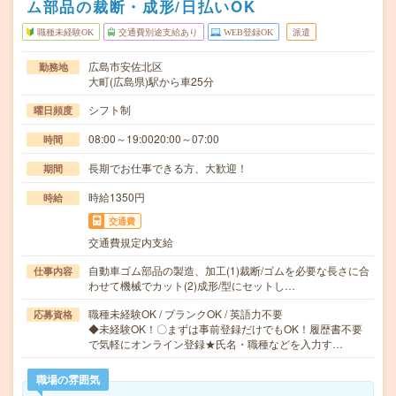
ム部品の裁断・成形/日払いOK
職種未経験OK
交通費別途支給あり
WEB登録OK
派遣
広島市安佐北区
勤務地
大町(広島県)駅から車25分
シフト制
曜日頻度
08:00～19:0020:00～07:00
時間
長期でお仕事できる方、大歓迎！
期間
時給1350円
時給
交通費
交通費規定内支給
自動車ゴム部品の製造、加工(1)裁断/ゴムを必要な長さに合
仕事内容
わせて機械でカット(2)成形/型にセットし…
職種未経験OK / ブランクOK / 英語力不要
応募資格
◆未経験OK！〇まずは事前登録だけでもOK！履歴書不要
で気軽にオンライン登録★氏名・職種などを入力す…
職場の雰囲気