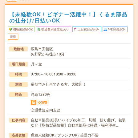
【未経験OK！ビギナー活躍中！】くるま部品
の仕分け/日払いOK
職種未経験OK
交通費別途支給あり
土日祝日が休み
WEB登録OK
派遣
広島市安芸区
勤務地
矢野駅から徒歩10分
月～金
曜日頻度
07:00～16:0018:00～03:00
時間
長期でお仕事できる方、大歓迎！
期間
時給1280円
時給
交通費
交通費規定内支給
自動車部品(細長いパイプ)の加工、切断、折り曲げ、包装
仕事内容
など【取扱製品情報】自動車部品≪待遇・福利厚生…
職種未経験OK / ブランクOK / 英語力不要
応募資格