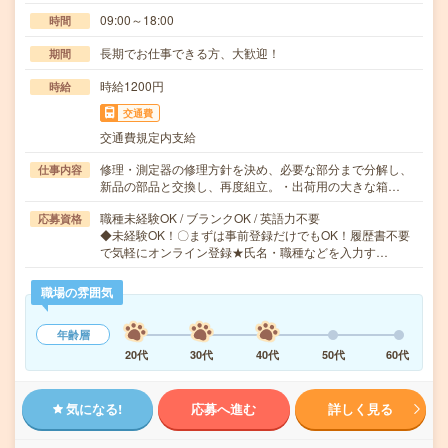
09:00～18:00
時間
長期でお仕事できる方、大歓迎！
期間
時給1200円
時給
交通費
交通費規定内支給
修理・測定器の修理方針を決め、必要な部分まで分解し、
仕事内容
新品の部品と交換し、再度組立。・出荷用の大きな箱…
職種未経験OK / ブランクOK / 英語力不要
応募資格
◆未経験OK！〇まずは事前登録だけでもOK！履歴書不要
で気軽にオンライン登録★氏名・職種などを入力す…
職場の雰囲気
年齢層
20代
30代
40代
50代
60代
気になる!
応募へ進む
詳しく見る