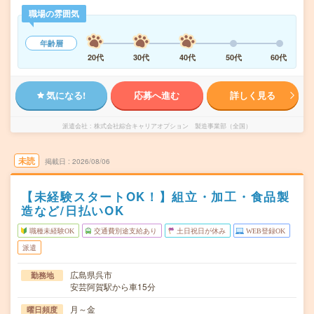
職場の雰囲気
年齢層
20代
30代
40代
50代
60代
気になる!
応募へ進む
詳しく見る
派遣会社
株式会社綜合キャリアオプション 製造事業部（全国）
未読
掲載日
2026/08/06
【未経験スタートOK！】組立・加工・食品製
造など/日払いOK
職種未経験OK
交通費別途支給あり
土日祝日が休み
WEB登録OK
派遣
広島県呉市
勤務地
安芸阿賀駅から車15分
月～金
曜日頻度