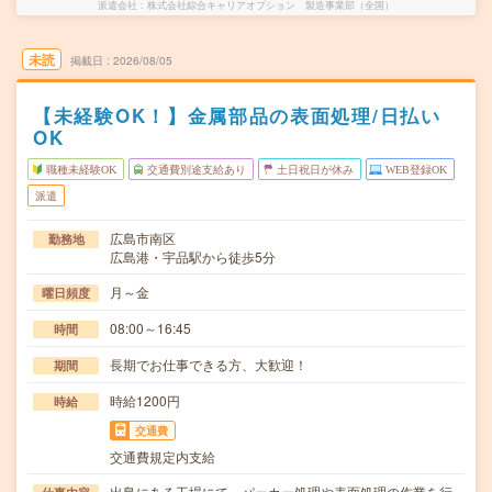
派遣会社
株式会社綜合キャリアオプション 製造事業部（全国）
未読
掲載日
2026/08/05
【未経験OK！】金属部品の表面処理/日払い
OK
職種未経験OK
交通費別途支給あり
土日祝日が休み
WEB登録OK
派遣
広島市南区
勤務地
広島港・宇品駅から徒歩5分
月～金
曜日頻度
08:00～16:45
時間
長期でお仕事できる方、大歓迎！
期間
時給1200円
時給
交通費
交通費規定内支給
出島にある工場にて、パーカー処理や表面処理の作業を行