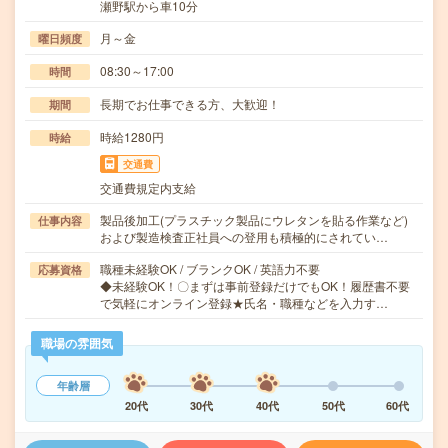
瀬野駅から車10分
月～金
曜日頻度
08:30～17:00
時間
長期でお仕事できる方、大歓迎！
期間
時給1280円
時給
交通費
交通費規定内支給
製品後加工(プラスチック製品にウレタンを貼る作業など)
仕事内容
および製造検査正社員への登用も積極的にされてい…
職種未経験OK / ブランクOK / 英語力不要
応募資格
◆未経験OK！〇まずは事前登録だけでもOK！履歴書不要
で気軽にオンライン登録★氏名・職種などを入力す…
職場の雰囲気
年齢層
20代
30代
40代
50代
60代