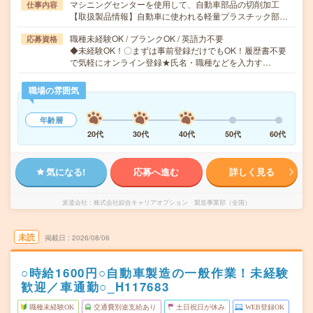
マシニングセンターを使用して、自動車部品の切削加工
仕事内容
【取扱製品情報】自動車に使われる軽量プラスチック部…
職種未経験OK / ブランクOK / 英語力不要
応募資格
◆未経験OK！〇まずは事前登録だけでもOK！履歴書不要
で気軽にオンライン登録★氏名・職種などを入力す…
職場の雰囲気
年齢層
20代
30代
40代
50代
60代
気になる!
応募へ進む
詳しく見る
派遣会社
株式会社綜合キャリアオプション 製造事業部（全国）
未読
掲載日
2026/08/06
○時給1600円○自動車製造の一般作業！未経験
歓迎／車通勤○_H117683
職種未経験OK
交通費別途支給あり
土日祝日が休み
WEB登録OK