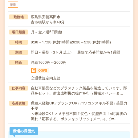
派遣
広島県安芸高田市
勤務地
古市橋駅から車40分
月～金／週5日勤務
曜日頻度
8:30～17:30(休憩1時間)20:30～5:30(休憩1時間)
時間
即日～長期（3ヶ月以上） 最短で応募開始から1週間！
期間
時給1600円～2000円
時給
交通費
交通費規定内支給
自動車部品などのプラスチック製品を製造しています。部
仕事内容
品をセット、射出成型機の操作を行う機械オペレータ…
職種未経験OK / ブランクOK / パソコンスキル不要 / 英語力
応募資格
不要
＜未経験OK！＞＃学歴不問＃髪色・髪型自由！○応募後の
流れ「応募する」ボタンをクリック↓メールにてw…
職場の雰囲気