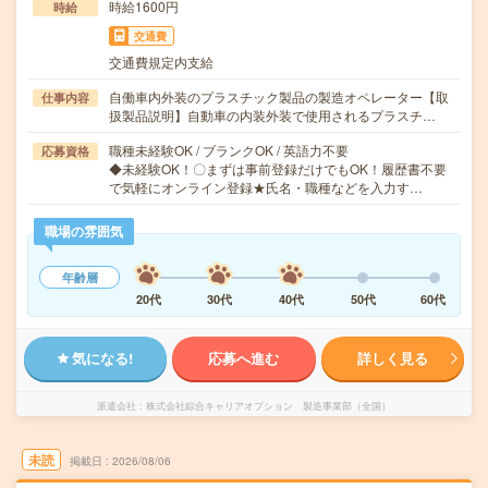
時給1600円
時給
交通費
交通費規定内支給
自働車内外装のプラスチック製品の製造オペレーター【取
仕事内容
扱製品説明】自動車の内装外装で使用されるプラスチ…
職種未経験OK / ブランクOK / 英語力不要
応募資格
◆未経験OK！〇まずは事前登録だけでもOK！履歴書不要
で気軽にオンライン登録★氏名・職種などを入力す…
職場の雰囲気
年齢層
20代
30代
40代
50代
60代
気になる!
応募へ進む
詳しく見る
派遣会社
株式会社綜合キャリアオプション 製造事業部（全国）
未読
掲載日
2026/08/06