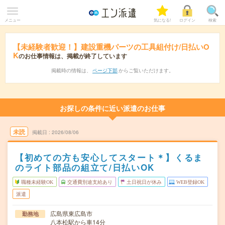
メニュー
気になる!
ログイン
検索
【未経験者歓迎！】建設重機パーツの工具組付け/日払いO
K
のお仕事情報は、掲載が終了しています
掲載時の情報は、
ページ下部
からご覧いただけます。
お探しの条件に近い派遣のお仕事
未読
掲載日
2026/08/06
【初めての方も安心してスタート＊】くるま
のライト部品の組立て/日払いOK
職種未経験OK
交通費別途支給あり
土日祝日が休み
WEB登録OK
派遣
広島県東広島市
勤務地
八本松駅から車14分