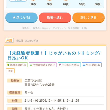
20代
30代
40代
50代
60代
気になる!
応募へ進む
詳しく見る
派遣会社
株式会社綜合キャリアオプション 製造事業部（全国）
未読
掲載日
2026/08/05
【未経験者歓迎！】じゃがいものトリミング/
日払いOK
職種未経験OK
交通費別途支給あり
土日祝日が休み
WEB登録OK
派遣
広島市佐伯区
勤務地
五日市駅から徒歩25分
月～金
曜日頻度
21:45～06:2506:15～14:5513:15～21:55
時間
長期でお仕事できる方、大歓迎！
期間