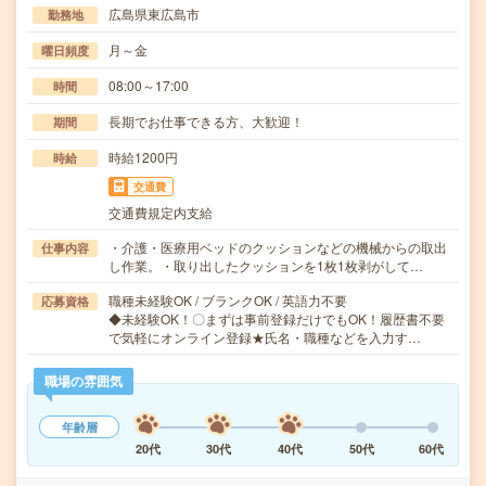
広島県東広島市
勤務地
月～金
曜日頻度
08:00～17:00
時間
長期でお仕事できる方、大歓迎！
期間
時給1200円
時給
交通費
交通費規定内支給
・介護・医療用ベッドのクッションなどの機械からの取出
仕事内容
し作業。・取り出したクッションを1枚1枚剥がして…
職種未経験OK / ブランクOK / 英語力不要
応募資格
◆未経験OK！〇まずは事前登録だけでもOK！履歴書不要
で気軽にオンライン登録★氏名・職種などを入力す…
職場の雰囲気
年齢層
20代
30代
40代
50代
60代