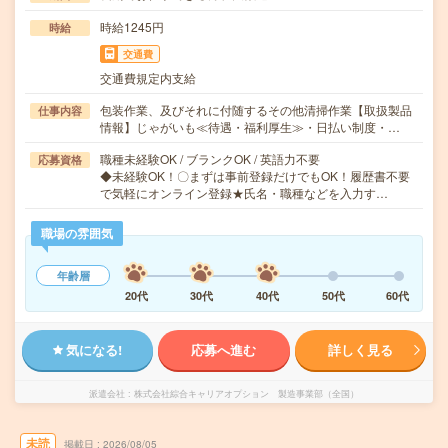
時給1245円
時給
交通費
交通費規定内支給
包装作業、及びそれに付随するその他清掃作業【取扱製品
仕事内容
情報】じゃがいも≪待遇・福利厚生≫・日払い制度・…
職種未経験OK / ブランクOK / 英語力不要
応募資格
◆未経験OK！〇まずは事前登録だけでもOK！履歴書不要
で気軽にオンライン登録★氏名・職種などを入力す…
職場の雰囲気
年齢層
20代
30代
40代
50代
60代
気になる!
応募へ進む
詳しく見る
派遣会社
株式会社綜合キャリアオプション 製造事業部（全国）
未読
掲載日
2026/08/05