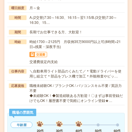
月～金
曜日頻度
A.(2交替)7:30～16:30、16:15～翌1:15/B.(3交替)7:30～
時間
16:30、15…
長期でお仕事できる方、大歓迎！
期間
時給1700～2125円 月収例35万9000円以上可(8時間×21
時給
日+残業・深夜手当)
交通費
交通費規定内支給
＼自動車用ライト部品のくみたて／＊電動ドライバーを使
仕事内容
用し組立て＊部品をプレス機で加工＊外観検査やピッ…
職種未経験OK / ブランクOK / パソコンスキル不要 / 英語力
応募資格
不要
◆未経験OK！◆製造経験ある方歓迎！〇まずは事前登録だ
けでもOK！履歴書不要で気軽にオンライン登録★…
職場の雰囲気
年齢層
20代
30代
40代
50代
60代