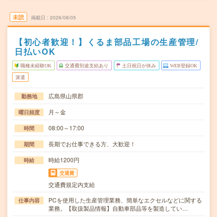
未読
掲載日
2026/08/05
【初心者歓迎！】くるま部品工場の生産管理/
日払いOK
職種未経験OK
交通費別途支給あり
土日祝日が休み
WEB登録OK
派遣
広島県山県郡
勤務地
月～金
曜日頻度
08:00～17:00
時間
長期でお仕事できる方、大歓迎！
期間
時給1200円
時給
交通費
交通費規定内支給
PCを使用した生産管理業務、簡単なエクセルなどに関する
仕事内容
業務。【取扱製品情報】自動車部品等を製造してい…