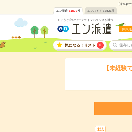
【未経験で
エン派遣
71573
件
エンバイト
82531
件
ちょうど良いワークライフバランスが叶う
関東版
気になる！リスト
0
保存し
【未経験
未読