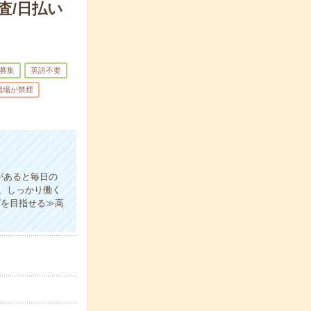
査/日払い
募集
英語不要
職場が禁煙
があると毎日の
、しっかり働く
プを目指せる≫高