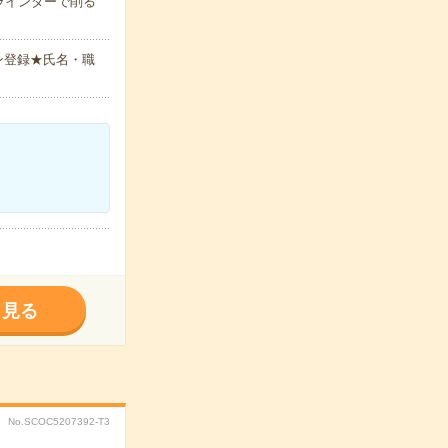
ラインダーで削る
ン登録★氏名・職
く見る
No.SCOC5207392-T3