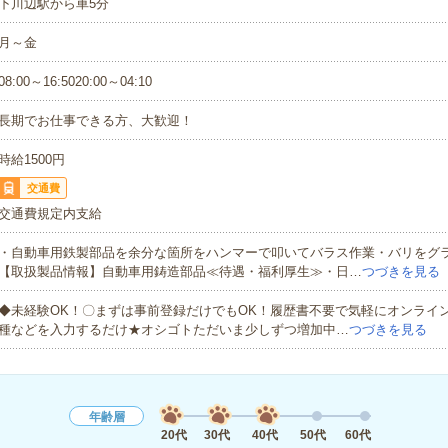
下川辺駅から車5分
月～金
08:00～16:5020:00～04:10
長期でお仕事できる方、大歓迎！
時給1500円
交通費
交通費規定内支給
・自動車用鉄製部品を余分な箇所をハンマーで叩いてバラス作業・バリをグ
【取扱製品情報】自動車用鋳造部品≪待遇・福利厚生≫・日…
つづきを見る
◆未経験OK！〇まずは事前登録だけでもOK！履歴書不要で気軽にオンライ
種などを入力するだけ★オシゴトただいま少しずつ増加中…
つづきを見る
年齢層
20代
30代
40代
50代
60代