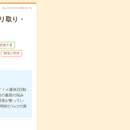
No.SCOC5139939-T4
リ取り・
歴書不要
職場が禁煙
す！≪週休2日制
日の服装の悩み
環境が整ってい
高時給だらけの派