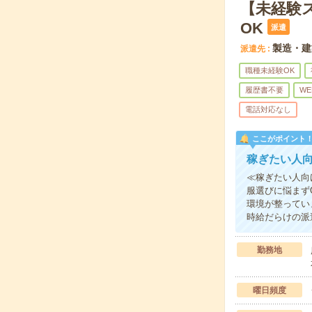
【未経験
OK
派遣
製造・建
派遣先
職種未経験OK
履歴書不要
WE
電話対応なし
ここがポイント
稼ぎたい人
≪稼ぎたい人向
服選びに悩まず
環境が整ってい
時給だらけの派
勤務地
曜日頻度