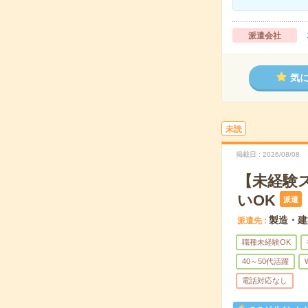
派遣会社
気
未読
掲載日
2026/08/08
【未経験
いOK
派遣
製造・建
派遣先
職種未経験OK
40～50代活躍
電話対応なし