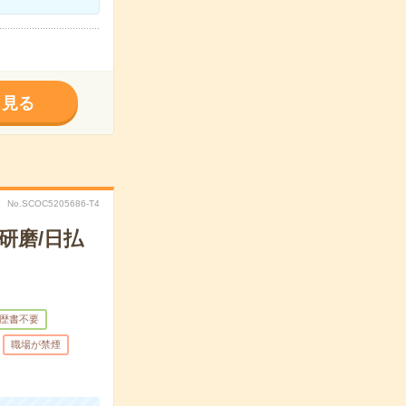
く見る
No.SCOC5205686-T4
研磨/日払
歴書不要
職場が禁煙