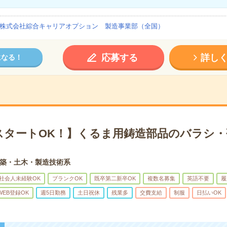
株式会社綜合キャリアオプション 製造事業部（全国）
応募する
詳し
になる！
スタートOK！】くるま用鋳造部品のバラシ・
築・土木・製造技術系
社会人未経験OK
ブランクOK
既卒第二新卒OK
複数名募集
英語不要
履
WEB登録OK
週5日勤務
土日祝休
残業多
交費支給
制服
日払いOK