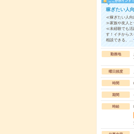
ここがポイント
稼ぎたい人
≪稼ぎたい人向
≫家族や友人と
≪未経験でも活
す！イチからス
相談できる、…
勤務地
曜日頻度
時間
期間
時給