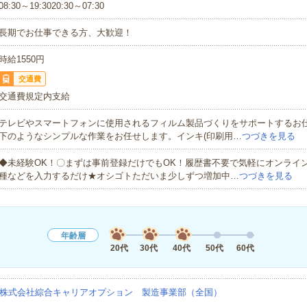
08:30～19:3020:30～07:30
長期でお仕事できる方、大歓迎！
時給1550円
交通費
交通費規定内支給
テレビやスマートフォンに使用されるフィルム製品づくりをサポートするお
下のようなシンプルな作業をお任せします。インキ(印刷用…
つづきを見る
◆未経験OK！〇まずは事前登録だけでもOK！履歴書不要で気軽にオンライ
種などを入力するだけ★オシゴトただいま少しずつ増加中…
つづきを見る
年齢層
20代
30代
40代
50代
60代
株式会社綜合キャリアオプション 製造事業部（全国）