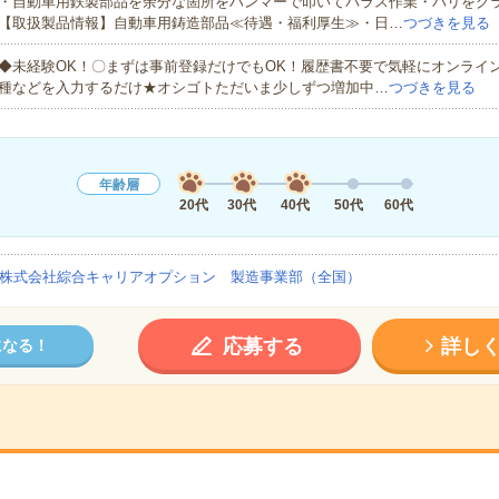
・自動車用鉄製部品を余分な箇所をハンマーで叩いてバラス作業・バリをグ
【取扱製品情報】自動車用鋳造部品≪待遇・福利厚生≫・日…
つづきを見る
◆未経験OK！〇まずは事前登録だけでもOK！履歴書不要で気軽にオンライ
種などを入力するだけ★オシゴトただいま少しずつ増加中…
つづきを見る
年齢層
20代
30代
40代
50代
60代
株式会社綜合キャリアオプション 製造事業部（全国）
応募する
詳し
になる！