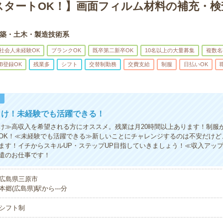
スタートOK！】画面フィルム材料の補充・検
築・土木・製造技術系
社会人未経験OK
ブランクOK
既卒第二新卒OK
10名以上の大量募集
複数名
B登録OK
残業多
シフト
交替制勤務
交費支給
制服
日払いOK
！
向け！未経験でも活躍できる！
け≫高収入を希望される方にオススメ。残業は月20時間以上あります！制服
OK！≪未経験でも活躍できる≫新しいことにチャレンジするのは不安だけど
ます！イチからスキルUP・ステップUP目指していきましょう！≪収入アッ
遣のお仕事です！
広島県三原市
本郷(広島県)駅から---分
シフト制