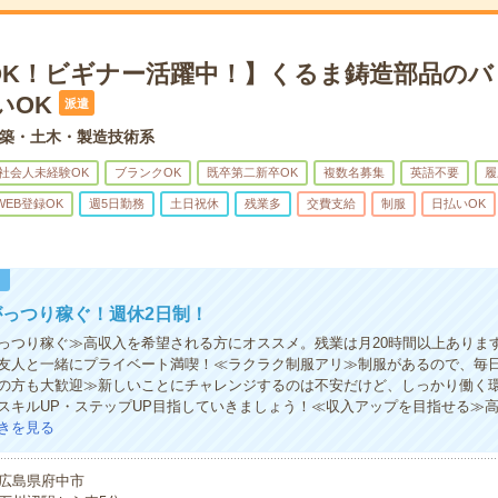
OK！ビギナー活躍中！】くるま鋳造部品のバ
いOK
派遣
築・土木・製造技術系
社会人未経験OK
ブランクOK
既卒第二新卒OK
複数名募集
英語不要
履
WEB登録OK
週5日勤務
土日祝休
残業多
交費支給
制服
日払いOK
！
っつり稼ぐ！週休2日制！
っつり稼ぐ≫高収入を希望される方にオススメ。残業は月20時間以上ありま
友人と一緒にプライベート満喫！≪ラクラク制服アリ≫制服があるので、毎
の方も大歓迎≫新しいことにチャレンジするのは不安だけど、しっかり働く
スキルUP・ステップUP目指していきましょう！≪収入アップを目指せる≫
きを見る
広島県府中市