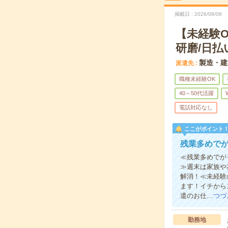
掲載日
2026/08/08
【未経験
研磨/日払
製造・建
派遣先
職種未経験OK
40～50代活躍
電話対応なし
ここがポイント
残業多めでが
≪残業多めでが
≫週末は家族や
解消！≪未経験
ます！イチから
遣のお仕…
つづ
勤務地