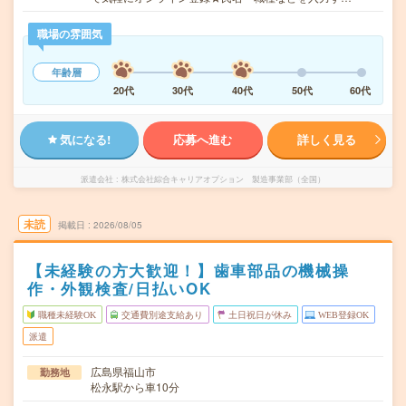
職場の雰囲気
年齢層
20代
30代
40代
50代
60代
気になる!
応募へ進む
詳しく見る
派遣会社
株式会社綜合キャリアオプション 製造事業部（全国）
未読
掲載日
2026/08/05
【未経験の方大歓迎！】歯車部品の機械操
作・外観検査/日払いOK
職種未経験OK
交通費別途支給あり
土日祝日が休み
WEB登録OK
派遣
広島県福山市
勤務地
松永駅から車10分