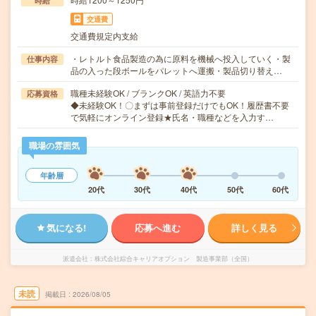
時給
交通費
交通費規定内支給
・レトルト食品製造の為に原料を機械へ投入していく・製
仕事内容
品の入った段ボールをパレットへ運搬・製品切り替え…
職種未経験OK / ブランクOK / 英語力不要
応募資格
◆未経験OK！〇まずは事前登録だけでもOK！履歴書不要
で気軽にオンライン登録★氏名・職種などを入力す…
職場の雰囲気
年齢層
20代
30代
40代
50代
60代
気になる!
応募へ進む
詳しく見る
派遣会社
株式会社綜合キャリアオプション 製造事業部（全国）
未読
掲載日
2026/08/05