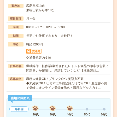
広島県福山市
勤務地
東福山駅から車10分
月～金
曜日頻度
08:30～17:0018:00～02:30
時間
長期でお仕事できる方、大歓迎！
期間
時給1200円
時給
交通費
交通費規定内支給
機械操作・軽作業(製造されたレトルト食品の印字や包装に
仕事内容
問題無いか確認し、箱詰していくなど)【取扱製品…
職種未経験OK / ブランクOK / 英語力不要
応募資格
◆未経験OK！〇まずは事前登録だけでもOK！履歴書不要
で気軽にオンライン登録★氏名・職種などを入力す…
職場の雰囲気
年齢層
20代
30代
40代
50代
60代