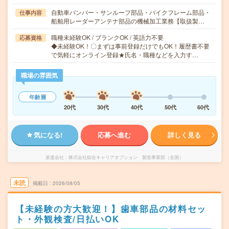
自動車バンパー・サンルーフ部品・バイクフレーム部品・
仕事内容
船舶用レーダーアンテナ部品の機械加工業務【取扱製…
職種未経験OK / ブランクOK / 英語力不要
応募資格
◆未経験OK！〇まずは事前登録だけでもOK！履歴書不要
で気軽にオンライン登録★氏名・職種などを入力す…
職場の雰囲気
年齢層
20代
30代
40代
50代
60代
気になる!
応募へ進む
詳しく見る
派遣会社
株式会社綜合キャリアオプション 製造事業部（全国）
未読
掲載日
2026/08/05
【未経験の方大歓迎！】歯車部品の材料セッ
ト・外観検査/日払いOK