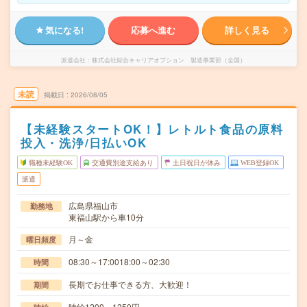
気になる!
応募へ進む
詳しく見る
派遣会社
株式会社綜合キャリアオプション 製造事業部（全国）
未読
掲載日
2026/08/05
【未経験スタートOK！】レトルト食品の原料
投入・洗浄/日払いOK
職種未経験OK
交通費別途支給あり
土日祝日が休み
WEB登録OK
派遣
広島県福山市
勤務地
東福山駅から車10分
月～金
曜日頻度
08:30～17:0018:00～02:30
時間
長期でお仕事できる方、大歓迎！
期間
時給1200～1250円