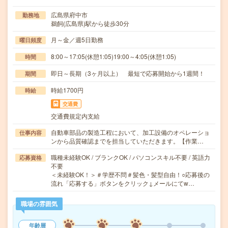
広島県府中市
勤務地
鵜飼(広島県)駅から徒歩30分
月～金／週5日勤務
曜日頻度
8:00～17:05(休憩1:05)19:00～4:05(休憩1:05)
時間
即日～長期（3ヶ月以上） 最短で応募開始から1週間！
期間
時給1700円
時給
交通費
交通費規定内支給
自動車部品の製造工程において、加工設備のオペレーショ
仕事内容
ンから品質確認までを担当していただきます。【作業…
職種未経験OK / ブランクOK / パソコンスキル不要 / 英語力
応募資格
不要
＜未経験OK！＞＃学歴不問＃髪色・髪型自由！○応募後の
流れ「応募する」ボタンをクリック↓メールにてw…
職場の雰囲気
年齢層