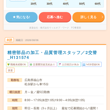
20代
30代
40代
50代
60代
気になる!
応募へ進む
詳しく見る
派遣会社
株式会社ウィルオブ・ワーク FO事業部
未読
掲載日
2026/08/06
精密部品の加工・品質管理スタッフ／2交替
_H131574
職種未経験OK
交通費別途支給あり
土日祝日が休み
WEB登録OK
派遣
広島県福山市
勤務地
松永駅から車15分
月～金／週5日勤務
曜日頻度
8:00～17:05(休憩1:05)19:00～4:05(休憩1:05)
時間
即日～長期（3ヶ月以上） 最短で応募開始から1週間！
期間