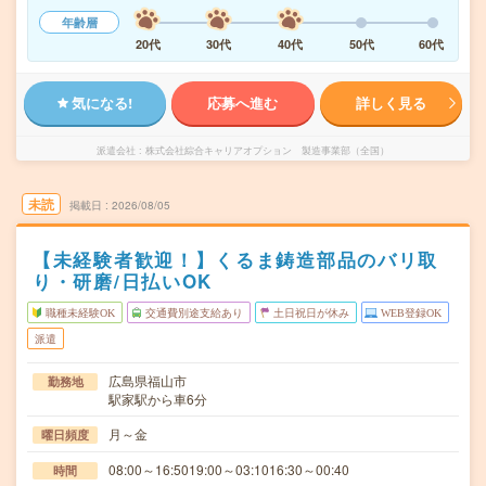
年齢層
20代
30代
40代
50代
60代
気になる!
応募へ進む
詳しく見る
派遣会社
株式会社綜合キャリアオプション 製造事業部（全国）
未読
掲載日
2026/08/05
【未経験者歓迎！】くるま鋳造部品のバリ取
り・研磨/日払いOK
職種未経験OK
交通費別途支給あり
土日祝日が休み
WEB登録OK
派遣
広島県福山市
勤務地
駅家駅から車6分
月～金
曜日頻度
08:00～16:5019:00～03:1016:30～00:40
時間