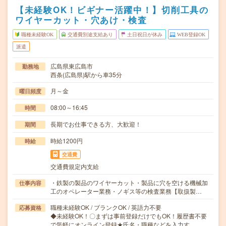
【未経験OK！ビギナー活躍中！】切削工具の
ワイヤーカット・穴あけ・検査
職種未経験OK
交通費別途支給あり
土日祝日が休み
WEB登録OK
派遣
広島県東広島市
勤務地
西条(広島県)駅から車35分
月～金
曜日頻度
08:00～16:45
時間
長期でお仕事できる方、大歓迎！
期間
時給1200円
時給
交通費
交通費規定内支給
・鉄製の製品のワイヤーカット・製品に穴を空ける機械加
仕事内容
工のオペレーター業務・ノギス等の検査業務【取扱製…
職種未経験OK / ブランクOK / 英語力不要
応募資格
◆未経験OK！〇まずは事前登録だけでもOK！履歴書不要
で気軽にオンライン登録★氏名・職種などを入力す…