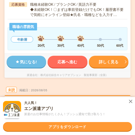
職種未経験OK / ブランクOK / 英語力不要
応募資格
◆未経験OK！〇まずは事前登録だけでもOK！履歴書不要
で気軽にオンライン登録★氏名・職種などを入力す…
職場の雰囲気
年齢層
20代
30代
40代
50代
60代
気になる!
応募へ進む
詳しく見る
派遣会社
株式会社綜合キャリアオプション 製造事業部（全国）
未読
掲載日
2026/08/05
大人気！
【未経験から安心スタート！】バンパー部品
エン派遣アプリ
などの機械塗装/日払いOK
派遣のお仕事情報がたくさん！プッシュ通知で受け取ろう！
職種未経験OK
交通費別途支給あり
土日祝日が休み
WEB登録OK
アプリをダウンロード
派遣