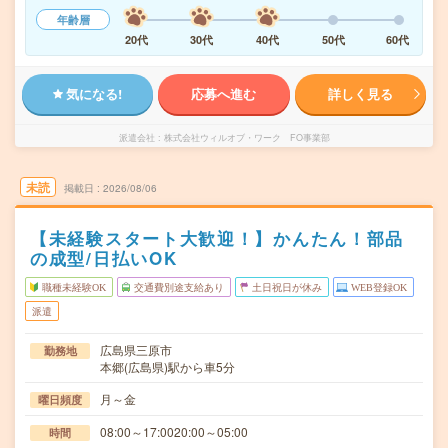
年齢層
20代
30代
40代
50代
60代
気になる!
応募へ進む
詳しく見る
派遣会社
株式会社ウィルオブ・ワーク FO事業部
未読
掲載日
2026/08/06
【未経験スタート大歓迎！】かんたん！部品
の成型/日払いOK
職種未経験OK
交通費別途支給あり
土日祝日が休み
WEB登録OK
派遣
広島県三原市
勤務地
本郷(広島県)駅から車5分
月～金
曜日頻度
08:00～17:0020:00～05:00
時間