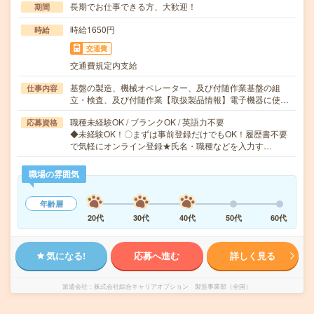
長期でお仕事できる方、大歓迎！
期間
時給1650円
時給
交通費
交通費規定内支給
基盤の製造、機械オペレーター、及び付随作業基盤の組
仕事内容
立・検査、及び付随作業【取扱製品情報】電子機器に使…
職種未経験OK / ブランクOK / 英語力不要
応募資格
◆未経験OK！〇まずは事前登録だけでもOK！履歴書不要
で気軽にオンライン登録★氏名・職種などを入力す…
職場の雰囲気
年齢層
20代
30代
40代
50代
60代
気になる!
応募へ進む
詳しく見る
派遣会社
株式会社綜合キャリアオプション 製造事業部（全国）