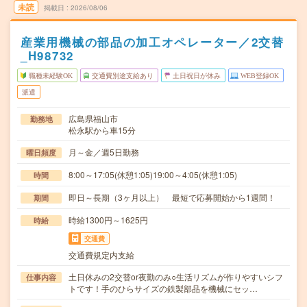
未読
掲載日
2026/08/06
産業用機械の部品の加工オペレーター／2交替
_H98732
職種未経験OK
交通費別途支給あり
土日祝日が休み
WEB登録OK
派遣
広島県福山市
勤務地
松永駅から車15分
月～金／週5日勤務
曜日頻度
8:00～17:05(休憩1:05)19:00～4:05(休憩1:05)
時間
即日～長期（3ヶ月以上） 最短で応募開始から1週間！
期間
時給1300円～1625円
時給
交通費
交通費規定内支給
土日休みの2交替or夜勤のみ○生活リズムが作りやすいシフ
仕事内容
トです！手のひらサイズの鉄製部品を機械にセッ…