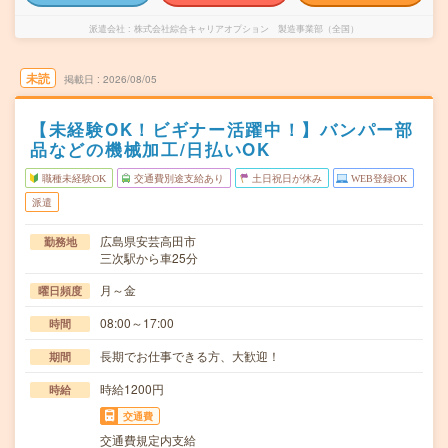
派遣会社
株式会社綜合キャリアオプション 製造事業部（全国）
未読
掲載日
2026/08/05
【未経験OK！ビギナー活躍中！】バンパー部
品などの機械加工/日払いOK
職種未経験OK
交通費別途支給あり
土日祝日が休み
WEB登録OK
派遣
広島県安芸高田市
勤務地
三次駅から車25分
月～金
曜日頻度
08:00～17:00
時間
長期でお仕事できる方、大歓迎！
期間
時給1200円
時給
交通費
交通費規定内支給