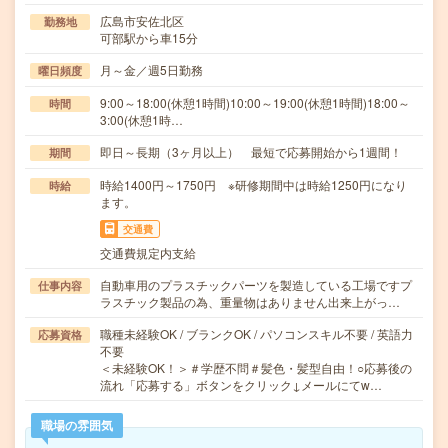
広島市安佐北区
勤務地
可部駅から車15分
月～金／週5日勤務
曜日頻度
9:00～18:00(休憩1時間)10:00～19:00(休憩1時間)18:00～
時間
3:00(休憩1時…
即日～長期（3ヶ月以上） 最短で応募開始から1週間！
期間
時給1400円～1750円 ※研修期間中は時給1250円になり
時給
ます。
交通費
交通費規定内支給
自動車用のプラスチックパーツを製造している工場ですプ
仕事内容
ラスチック製品の為、重量物はありません出来上がっ…
職種未経験OK / ブランクOK / パソコンスキル不要 / 英語力
応募資格
不要
＜未経験OK！＞＃学歴不問＃髪色・髪型自由！○応募後の
流れ「応募する」ボタンをクリック↓メールにてw…
職場の雰囲気