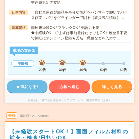
交通費規定内支給
・自動車用鉄製部品を余分な箇所をハンマーで叩いてバラ
仕事内容
ス作業・バリをグラインダーで削る【取扱製品情報】…
職種未経験OK / ブランクOK / 英語力不要
応募資格
◆未経験OK！〇まずは事前登録だけでもOK！履歴書不要
で気軽にオンライン登録★氏名・職種などを入力す…
職場の雰囲気
年齢層
20代
30代
40代
50代
60代
気になる!
応募へ進む
詳しく見る
派遣会社
株式会社綜合キャリアオプション 製造事業部（全国）
未読
掲載日
2026/08/08
【未経験スタートOK！】画面フィルム材料の
補充・検査/日払いOK