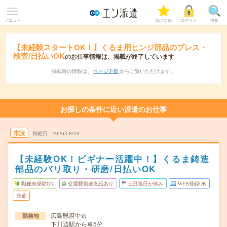
メニュー
気になる!
ログイン
検索
【未経験スタートOK！】くるま用ヒンジ部品のプレス・
検査/日払いOK
のお仕事情報は、掲載が終了しています
掲載時の情報は、
ページ下部
からご覧いただけます。
お探しの条件に近い派遣のお仕事
未読
掲載日
2026/08/08
【未経験OK！ビギナー活躍中！】くるま鋳造
部品のバリ取り・研磨/日払いOK
職種未経験OK
交通費別途支給あり
土日祝日が休み
WEB登録OK
派遣
広島県府中市
勤務地
下川辺駅から車5分