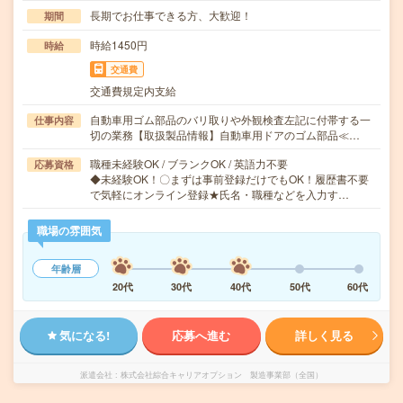
長期でお仕事できる方、大歓迎！
期間
時給1450円
時給
交通費
交通費規定内支給
自動車用ゴム部品のバリ取りや外観検査左記に付帯する一
仕事内容
切の業務【取扱製品情報】自動車用ドアのゴム部品≪…
職種未経験OK / ブランクOK / 英語力不要
応募資格
◆未経験OK！〇まずは事前登録だけでもOK！履歴書不要
で気軽にオンライン登録★氏名・職種などを入力す…
職場の雰囲気
年齢層
20代
30代
40代
50代
60代
気になる!
応募へ進む
詳しく見る
派遣会社
株式会社綜合キャリアオプション 製造事業部（全国）