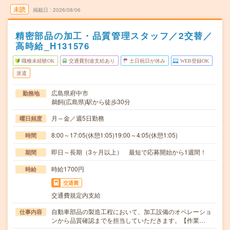
未読
掲載日
2026/08/06
精密部品の加工・品質管理スタッフ／2交替／
高時給_H131576
職種未経験OK
交通費別途支給あり
土日祝日が休み
WEB登録OK
派遣
広島県府中市
勤務地
鵜飼(広島県)駅から徒歩30分
月～金／週5日勤務
曜日頻度
8:00～17:05(休憩1:05)19:00～4:05(休憩1:05)
時間
即日～長期（3ヶ月以上） 最短で応募開始から1週間！
期間
時給1700円
時給
交通費
交通費規定内支給
自動車部品の製造工程において、加工設備のオペレーショ
仕事内容
ンから品質確認までを担当していただきます。【作業…