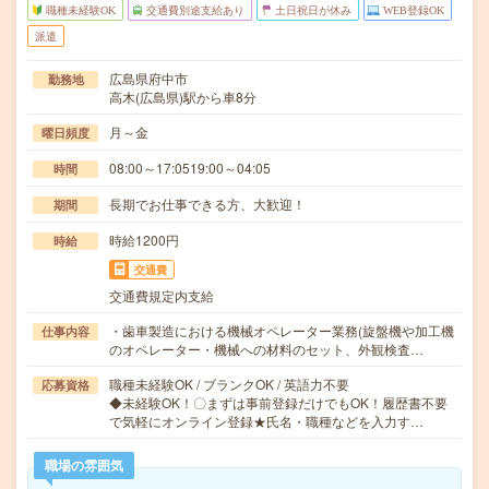
職種未経験OK
交通費別途支給あり
土日祝日が休み
WEB登録OK
派遣
広島県府中市
勤務地
高木(広島県)駅から車8分
月～金
曜日頻度
08:00～17:0519:00～04:05
時間
長期でお仕事できる方、大歓迎！
期間
時給1200円
時給
交通費
交通費規定内支給
・歯車製造における機械オペレーター業務(旋盤機や加工機
仕事内容
のオペレーター・機械への材料のセット、外観検査…
職種未経験OK / ブランクOK / 英語力不要
応募資格
◆未経験OK！〇まずは事前登録だけでもOK！履歴書不要
で気軽にオンライン登録★氏名・職種などを入力す…
職場の雰囲気