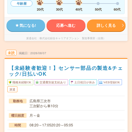
年齢層
20代
30代
40代
50代
60代
気になる!
応募へ進む
詳しく見る
派遣会社
株式会社綜合キャリアオプション 製造事業部（全国）
未読
掲載日
2026/08/07
【未経験者歓迎！】センサー部品の製造&チェ
ック/日払いOK
職種未経験OK
交通費別途支給あり
土日祝日が休み
WEB登録OK
派遣
広島県三次市
勤務地
三次駅から車10分
月～金
曜日頻度
08:20～17:0520:20～05:05
時間