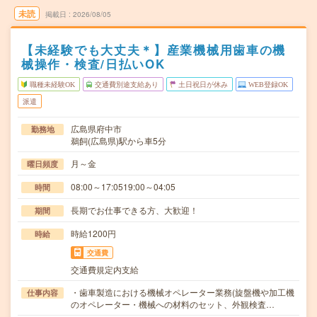
未読
掲載日
2026/08/05
【未経験でも大丈夫＊】産業機械用歯車の機
械操作・検査/日払いOK
職種未経験OK
交通費別途支給あり
土日祝日が休み
WEB登録OK
派遣
広島県府中市
勤務地
鵜飼(広島県)駅から車5分
月～金
曜日頻度
08:00～17:0519:00～04:05
時間
長期でお仕事できる方、大歓迎！
期間
時給1200円
時給
交通費
交通費規定内支給
・歯車製造における機械オペレーター業務(旋盤機や加工機
仕事内容
のオペレーター・機械への材料のセット、外観検査…