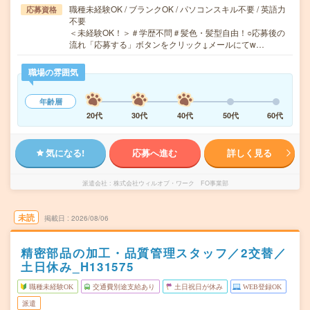
職種未経験OK / ブランクOK / パソコンスキル不要 / 英語力
応募資格
不要
＜未経験OK！＞＃学歴不問＃髪色・髪型自由！○応募後の
流れ「応募する」ボタンをクリック↓メールにてw…
職場の雰囲気
年齢層
20代
30代
40代
50代
60代
気になる!
応募へ進む
詳しく見る
派遣会社
株式会社ウィルオブ・ワーク FO事業部
未読
掲載日
2026/08/06
精密部品の加工・品質管理スタッフ／2交替／
土日休み_H131575
職種未経験OK
交通費別途支給あり
土日祝日が休み
WEB登録OK
派遣