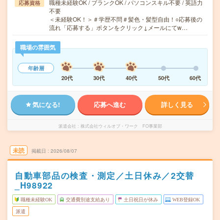
職種未経験OK / ブランクOK / パソコンスキル不要 / 英語力
応募資格
不要
＜未経験OK！＞＃学歴不問＃髪色・髪型自由！○応募後の
流れ「応募する」ボタンをクリック↓メールにてw…
職場の雰囲気
年齢層
20代
30代
40代
50代
60代
気になる!
応募へ進む
詳しく見る
派遣会社
株式会社ウィルオブ・ワーク FO事業部
未読
掲載日
2026/08/07
自動車部品の検査・測定／土日休み／2交替
_H98922
職種未経験OK
交通費別途支給あり
土日祝日が休み
WEB登録OK
派遣