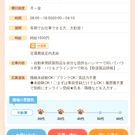
月～金
曜日頻度
08:00～16:5020:00～04:10
時間
長期でお仕事できる方、大歓迎！
期間
時給1500円
時給
交通費
交通費規定内支給
・自動車用鉄製部品を余分な箇所をハンマーで叩いてバラ
仕事内容
ス作業・バリをグラインダーで削る【取扱製品情報】…
職種未経験OK / ブランクOK / 英語力不要
応募資格
◆未経験OK！〇まずは事前登録だけでもOK！履歴書不要
で気軽にオンライン登録★氏名・職種などを入力す…
職場の雰囲気
年齢層
20代
30代
40代
50代
60代
気になる!
応募へ進む
詳しく見る