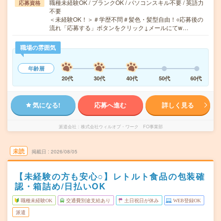
職種未経験OK / ブランクOK / パソコンスキル不要 / 英語力
応募資格
不要
＜未経験OK！＞＃学歴不問＃髪色・髪型自由！○応募後の
流れ「応募する」ボタンをクリック↓メールにてw…
職場の雰囲気
年齢層
20代
30代
40代
50代
60代
気になる!
応募へ進む
詳しく見る
派遣会社
株式会社ウィルオブ・ワーク FO事業部
未読
掲載日
2026/08/05
【未経験の方も安心○】レトルト食品の包装確
認・箱詰め/日払いOK
職種未経験OK
交通費別途支給あり
土日祝日が休み
WEB登録OK
派遣