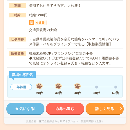
長期でお仕事できる方、大歓迎！
期間
時給1200円
時給
交通費
交通費規定内支給
・自動車用鉄製部品を余分な箇所をハンマーで叩いてバラ
仕事内容
ス作業・バリをグラインダーで削る【取扱製品情報】…
職種未経験OK / ブランクOK / 英語力不要
応募資格
◆未経験OK！〇まずは事前登録だけでもOK！履歴書不要
で気軽にオンライン登録★氏名・職種などを入力す…
職場の雰囲気
年齢層
20代
30代
40代
50代
60代
気になる!
応募へ進む
詳しく見る
派遣会社
株式会社綜合キャリアオプション 製造事業部（全国）