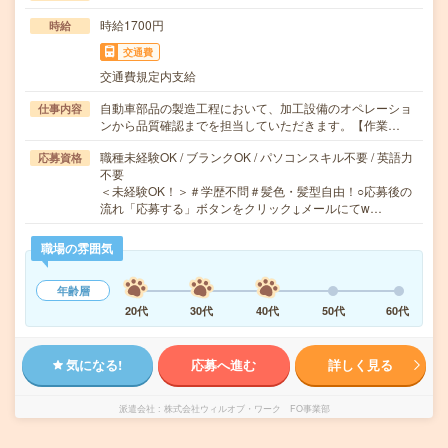
時給1700円
時給
交通費
交通費規定内支給
自動車部品の製造工程において、加工設備のオペレーショ
仕事内容
ンから品質確認までを担当していただきます。【作業…
職種未経験OK / ブランクOK / パソコンスキル不要 / 英語力
応募資格
不要
＜未経験OK！＞＃学歴不問＃髪色・髪型自由！○応募後の
流れ「応募する」ボタンをクリック↓メールにてw…
職場の雰囲気
年齢層
20代
30代
40代
50代
60代
気になる!
応募へ進む
詳しく見る
派遣会社
株式会社ウィルオブ・ワーク FO事業部