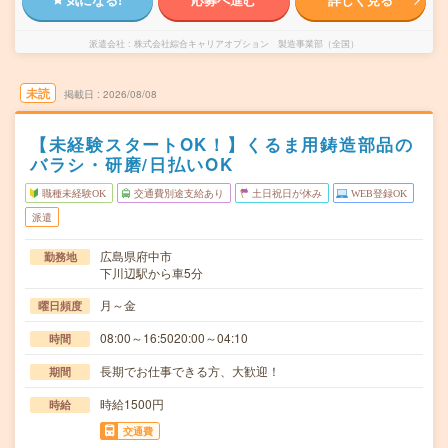
派遣会社
株式会社綜合キャリアオプション 製造事業部（全国）
未読
掲載日
2026/08/08
【未経験スタートOK！】くるま用鋳造部品の
バラシ・研磨/日払いOK
職種未経験OK
交通費別途支給あり
土日祝日が休み
WEB登録OK
派遣
広島県府中市
勤務地
下川辺駅から車5分
月～金
曜日頻度
08:00～16:5020:00～04:10
時間
長期でお仕事できる方、大歓迎！
期間
時給1500円
時給
交通費