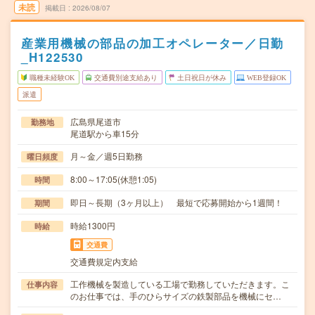
未読
掲載日
2026/08/07
産業用機械の部品の加工オペレーター／日勤
_H122530
職種未経験OK
交通費別途支給あり
土日祝日が休み
WEB登録OK
派遣
広島県尾道市
勤務地
尾道駅から車15分
月～金／週5日勤務
曜日頻度
8:00～17:05(休憩1:05)
時間
即日～長期（3ヶ月以上） 最短で応募開始から1週間！
期間
時給1300円
時給
交通費
交通費規定内支給
工作機械を製造している工場で勤務していただきます。こ
仕事内容
のお仕事では、手のひらサイズの鉄製部品を機械にセ…