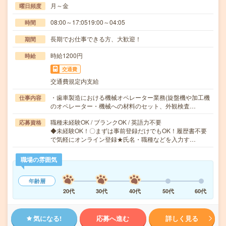
月～金
曜日頻度
08:00～17:0519:00～04:05
時間
長期でお仕事できる方、大歓迎！
期間
時給1200円
時給
交通費
交通費規定内支給
・歯車製造における機械オペレーター業務(旋盤機や加工機
仕事内容
のオペレーター・機械への材料のセット、外観検査…
職種未経験OK / ブランクOK / 英語力不要
応募資格
◆未経験OK！〇まずは事前登録だけでもOK！履歴書不要
で気軽にオンライン登録★氏名・職種などを入力す…
職場の雰囲気
年齢層
20代
30代
40代
50代
60代
気になる!
応募へ進む
詳しく見る