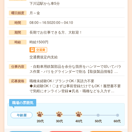
下川辺駅から車5分
月～金
曜日頻度
08:00～16:5020:00～04:10
時間
長期でお仕事できる方、大歓迎！
期間
時給1500円
時給
交通費
交通費規定内支給
・自動車用鉄製部品を余分な箇所をハンマーで叩いてバラ
仕事内容
ス作業・バリをグラインダーで削る【取扱製品情報】…
職種未経験OK / ブランクOK / 英語力不要
応募資格
◆未経験OK！〇まずは事前登録だけでもOK！履歴書不要
で気軽にオンライン登録★氏名・職種などを入力す…
職場の雰囲気
年齢層
20代
30代
40代
50代
60代