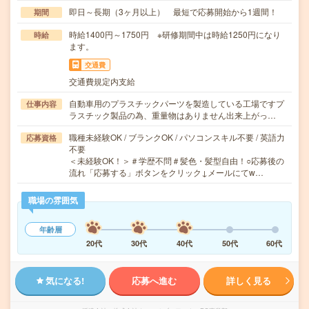
即日～長期（3ヶ月以上） 最短で応募開始から1週間！
期間
時給1400円～1750円 ※研修期間中は時給1250円になり
時給
ます。
交通費
交通費規定内支給
自動車用のプラスチックパーツを製造している工場ですプ
仕事内容
ラスチック製品の為、重量物はありません出来上がっ…
職種未経験OK / ブランクOK / パソコンスキル不要 / 英語力
応募資格
不要
＜未経験OK！＞＃学歴不問＃髪色・髪型自由！○応募後の
流れ「応募する」ボタンをクリック↓メールにてw…
職場の雰囲気
年齢層
20代
30代
40代
50代
60代
気になる!
応募へ進む
詳しく見る