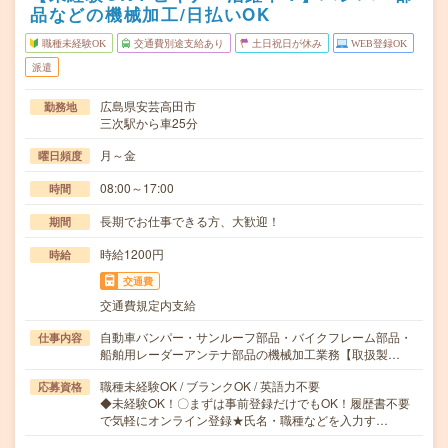
品などの機械加工/日払いOK
職種未経験OK
交通費別途支給あり
土日祝日が休み
WEB登録OK
派遣
広島県安芸高田市
勤務地
三次駅から車25分
月～金
曜日頻度
08:00～17:00
時間
長期でお仕事できる方、大歓迎！
期間
時給1200円
時給
交通費
交通費規定内支給
自動車バンパー・サンルーフ部品・バイクフレーム部品・
仕事内容
船舶用レーダーアンテナ部品の機械加工業務【取扱製…
職種未経験OK / ブランクOK / 英語力不要
応募資格
◆未経験OK！〇まずは事前登録だけでもOK！履歴書不要
で気軽にオンライン登録★氏名・職種などを入力す…