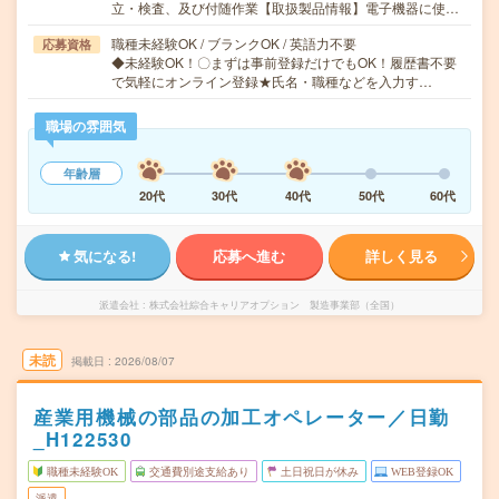
立・検査、及び付随作業【取扱製品情報】電子機器に使…
職種未経験OK / ブランクOK / 英語力不要
応募資格
◆未経験OK！〇まずは事前登録だけでもOK！履歴書不要
で気軽にオンライン登録★氏名・職種などを入力す…
職場の雰囲気
年齢層
20代
30代
40代
50代
60代
気になる!
応募へ進む
詳しく見る
派遣会社
株式会社綜合キャリアオプション 製造事業部（全国）
未読
掲載日
2026/08/07
産業用機械の部品の加工オペレーター／日勤
_H122530
職種未経験OK
交通費別途支給あり
土日祝日が休み
WEB登録OK
派遣