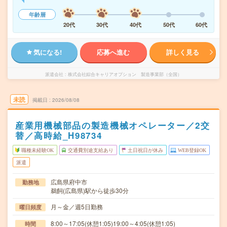
年齢層
20代
30代
40代
50代
60代
気になる!
応募へ進む
詳しく見る
派遣会社
株式会社綜合キャリアオプション 製造事業部（全国）
未読
掲載日
2026/08/08
産業用機械部品の製造機械オペレーター／2交
替／高時給_H98734
職種未経験OK
交通費別途支給あり
土日祝日が休み
WEB登録OK
派遣
広島県府中市
勤務地
鵜飼(広島県)駅から徒歩30分
月～金／週5日勤務
曜日頻度
8:00～17:05(休憩1:05)19:00～4:05(休憩1:05)
時間