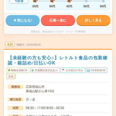
年齢層
20代
30代
40代
50代
60代
気になる!
応募へ進む
詳しく見る
派遣会社
株式会社ウィルオブ・ワーク FO事業部
未読
掲載日
2026/08/05
【未経験の方も安心○】レトルト食品の包装確
認・箱詰め/日払いOK
職種未経験OK
交通費別途支給あり
土日祝日が休み
WEB登録OK
派遣
広島県福山市
勤務地
東福山駅から車10分
月～金
曜日頻度
08:30～17:0018:00～02:30
時間