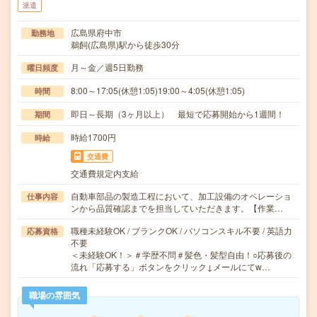
派遣
広島県府中市
勤務地
鵜飼(広島県)駅から徒歩30分
月～金／週5日勤務
曜日頻度
8:00～17:05(休憩1:05)19:00～4:05(休憩1:05)
時間
即日～長期（3ヶ月以上） 最短で応募開始から1週間！
期間
時給1700円
時給
交通費
交通費規定内支給
自動車部品の製造工程において、加工設備のオペレーショ
仕事内容
ンから品質確認までを担当していただきます。【作業…
職種未経験OK / ブランクOK / パソコンスキル不要 / 英語力
応募資格
不要
＜未経験OK！＞＃学歴不問＃髪色・髪型自由！○応募後の
流れ「応募する」ボタンをクリック↓メールにてw…
職場の雰囲気