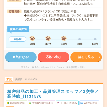
切の業務【取扱製品情報】自動車用ドアのゴム部品≪…
職種未経験OK / ブランクOK / 英語力不要
応募資格
◆未経験OK！〇まずは事前登録だけでもOK！履歴書不要
で気軽にオンライン登録★氏名・職種などを入力す…
職場の雰囲気
年齢層
20代
30代
40代
50代
60代
気になる!
応募へ進む
詳しく見る
派遣会社
株式会社綜合キャリアオプション 製造事業部（全国）
未読
掲載日
2026/08/06
精密部品の加工・品質管理スタッフ／2交替／
高時給_H131576
職種未経験OK
交通費別途支給あり
土日祝日が休み
WEB登録OK