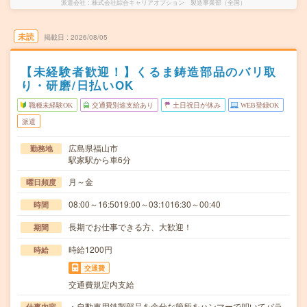
派遣会社
株式会社綜合キャリアオプション 製造事業部（全国）
未読
掲載日
2026/08/05
【未経験者歓迎！】くるま鋳造部品のバリ取
り・研磨/日払いOK
職種未経験OK
交通費別途支給あり
土日祝日が休み
WEB登録OK
派遣
広島県福山市
勤務地
駅家駅から車6分
月～金
曜日頻度
08:00～16:5019:00～03:1016:30～00:40
時間
長期でお仕事できる方、大歓迎！
期間
時給1200円
時給
交通費
交通費規定内支給
・自動車用鉄製部品を余分な箇所をハンマーで叩いてバラ
仕事内容