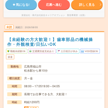
気になる!
応募へ進む
詳しく見る
派遣会社
株式会社綜合キャリアオプション 製造事業部（全国）
未読
掲載日
2026/08/05
【未経験の方大歓迎！】歯車部品の機械操
作・外観検査/日払いOK
職種未経験OK
交通費別途支給あり
土日祝日が休み
WEB登録OK
派遣
広島県福山市
勤務地
松永駅から車10分
月～金
曜日頻度
08:00～17:0519:00～04:05
時間
長期でお仕事できる方、大歓迎！
期間
時給1200円
時給