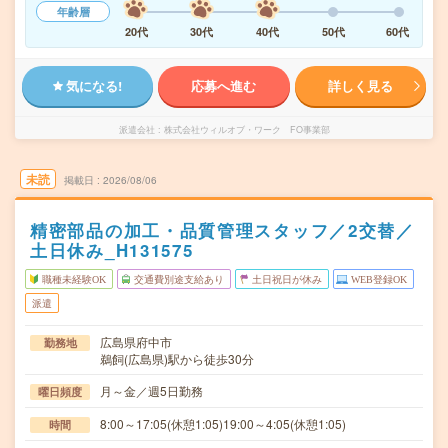
年齢層
20代
30代
40代
50代
60代
気になる!
応募へ進む
詳しく見る
派遣会社
株式会社ウィルオブ・ワーク FO事業部
未読
掲載日
2026/08/06
精密部品の加工・品質管理スタッフ／2交替／
土日休み_H131575
職種未経験OK
交通費別途支給あり
土日祝日が休み
WEB登録OK
派遣
広島県府中市
勤務地
鵜飼(広島県)駅から徒歩30分
月～金／週5日勤務
曜日頻度
8:00～17:05(休憩1:05)19:00～4:05(休憩1:05)
時間