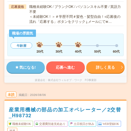
職種未経験OK / ブランクOK / パソコンスキル不要 / 英語力
応募資格
不要
＜未経験OK！＞＃学歴不問＃髪色・髪型自由！○応募後の
流れ「応募する」ボタンをクリック↓メールにてw…
職場の雰囲気
年齢層
20代
30代
40代
50代
60代
気になる!
応募へ進む
詳しく見る
派遣会社
株式会社ウィルオブ・ワーク FO事業部
未読
掲載日
2026/08/06
産業用機械の部品の加工オペレーター／2交替
_H98732
職種未経験OK
交通費別途支給あり
土日祝日が休み
WEB登録OK
派遣