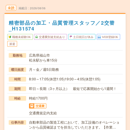
未読
掲載日
2026/08/06
精密部品の加工・品質管理スタッフ／2交替
_H131574
職種未経験OK
交通費別途支給あり
土日祝日が休み
WEB登録OK
派遣
広島県福山市
勤務地
松永駅から車15分
月～金／週5日勤務
曜日頻度
8:00～17:05(休憩1:05)19:00～4:05(休憩1:05)
時間
即日～長期（3ヶ月以上） 最短で応募開始から1週間！
期間
時給1700円
時給
交通費
交通費規定内支給
自動車部品の製造工程において、加工設備のオペレーショ
仕事内容
ンから品質確認までを担当していただきます。【作業…