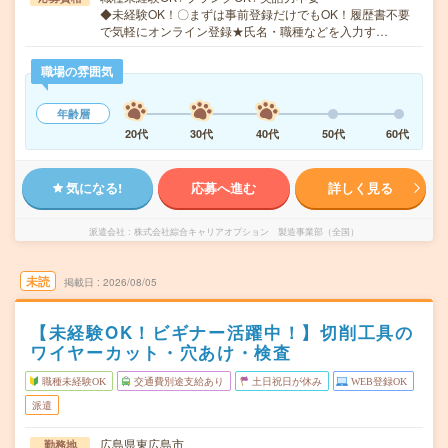
◆未経験OK！〇まずは事前登録だけでもOK！履歴書不要
で気軽にオンライン登録★氏名・職種などを入力す…
職場の雰囲気
年齢層
20代
30代
40代
50代
60代
気になる!
応募へ進む
詳しく見る
派遣会社
株式会社綜合キャリアオプション 製造事業部（全国）
未読
掲載日
2026/08/05
【未経験OK！ビギナー活躍中！】切削工具の
ワイヤーカット・穴あけ・検査
職種未経験OK
交通費別途支給あり
土日祝日が休み
WEB登録OK
派遣
広島県東広島市
勤務地