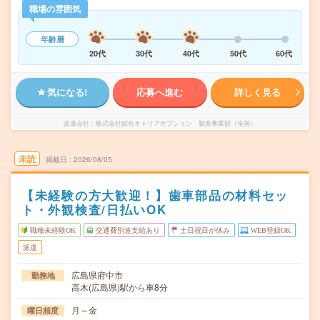
職場の雰囲気
年齢層
20代
30代
40代
50代
60代
気になる!
応募へ進む
詳しく見る
派遣会社
株式会社綜合キャリアオプション 製造事業部（全国）
未読
掲載日
2026/08/05
【未経験の方大歓迎！】歯車部品の材料セッ
ト・外観検査/日払いOK
職種未経験OK
交通費別途支給あり
土日祝日が休み
WEB登録OK
派遣
広島県府中市
勤務地
高木(広島県)駅から車8分
月～金
曜日頻度