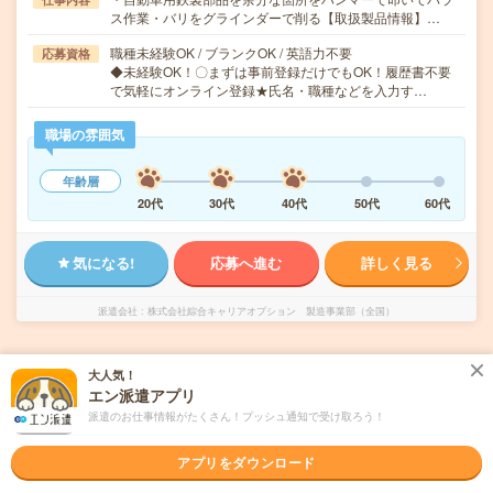
ス作業・バリをグラインダーで削る【取扱製品情報】…
職種未経験OK / ブランクOK / 英語力不要
応募資格
◆未経験OK！〇まずは事前登録だけでもOK！履歴書不要
で気軽にオンライン登録★氏名・職種などを入力す…
職場の雰囲気
年齢層
20代
30代
40代
50代
60代
気になる!
応募へ進む
詳しく見る
派遣会社
株式会社綜合キャリアオプション 製造事業部（全国）
未読
掲載日
2026/08/05
大人気！
エン派遣アプリ
【未経験でも大丈夫＊】産業機械用歯車の機
派遣のお仕事情報がたくさん！プッシュ通知で受け取ろう！
械操作・検査/日払いOK
アプリをダウンロード
職種未経験OK
交通費別途支給あり
土日祝日が休み
WEB登録OK