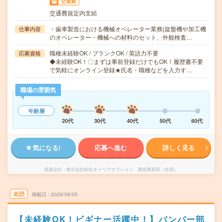
交通費
交通費規定内支給
・歯車製造における機械オペレーター業務(旋盤機や加工機
仕事内容
のオペレーター・機械への材料のセット、外観検査…
職種未経験OK / ブランクOK / 英語力不要
応募資格
◆未経験OK！〇まずは事前登録だけでもOK！履歴書不要
で気軽にオンライン登録★氏名・職種などを入力す…
職場の雰囲気
年齢層
20代
30代
40代
50代
60代
気になる!
応募へ進む
詳しく見る
派遣会社
株式会社綜合キャリアオプション 製造事業部（全国）
未読
掲載日
2026/08/05
【未経験OK！ビギナー活躍中！】バンパー部