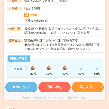
長期でお仕事できる方、大歓迎！
期間
時給1200円
時給
交通費
交通費規定内支給
機械操作・軽作業(製造されたレトルト食品の印字や包装に
仕事内容
問題無いか確認し、箱詰していくなど)【取扱製品…
職種未経験OK / ブランクOK / 英語力不要
応募資格
◆未経験OK！〇まずは事前登録だけでもOK！履歴書不要
で気軽にオンライン登録★氏名・職種などを入力す…
職場の雰囲気
年齢層
20代
30代
40代
50代
60代
気になる!
応募へ進む
詳しく見る
派遣会社
株式会社綜合キャリアオプション 製造事業部（全国）