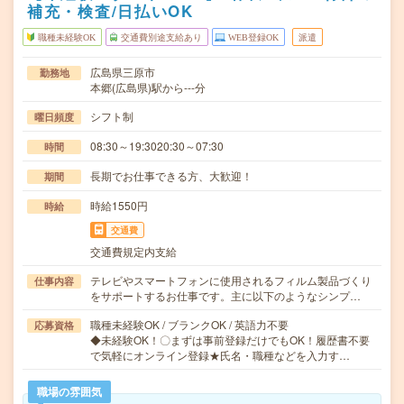
補充・検査/日払いOK
職種未経験OK
交通費別途支給あり
WEB登録OK
派遣
広島県三原市
勤務地
本郷(広島県)駅から---分
シフト制
曜日頻度
08:30～19:3020:30～07:30
時間
長期でお仕事できる方、大歓迎！
期間
時給1550円
時給
交通費
交通費規定内支給
テレビやスマートフォンに使用されるフィルム製品づくり
仕事内容
をサポートするお仕事です。主に以下のようなシンプ…
職種未経験OK / ブランクOK / 英語力不要
応募資格
◆未経験OK！〇まずは事前登録だけでもOK！履歴書不要
で気軽にオンライン登録★氏名・職種などを入力す…
職場の雰囲気