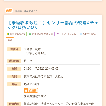
未読
掲載日
2026/08/07
【未経験者歓迎！】センサー部品の製造&チェ
ック/日払いOK
職種未経験OK
交通費別途支給あり
土日祝日が休み
WEB登録OK
派遣
広島県三次市
勤務地
三次駅から車10分
月～金
曜日頻度
08:20～17:0520:20～05:05
時間
長期でお仕事できる方、大歓迎！
期間
時給1650円
時給
交通費
交通費規定内支給
基盤の製造、機械オペレーター、及び付随作業基盤の組
仕事内容