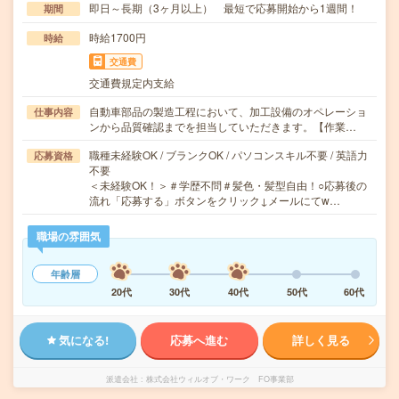
即日～長期（3ヶ月以上） 最短で応募開始から1週間！
期間
時給1700円
時給
交通費
交通費規定内支給
自動車部品の製造工程において、加工設備のオペレーショ
仕事内容
ンから品質確認までを担当していただきます。【作業…
職種未経験OK / ブランクOK / パソコンスキル不要 / 英語力
応募資格
不要
＜未経験OK！＞＃学歴不問＃髪色・髪型自由！○応募後の
流れ「応募する」ボタンをクリック↓メールにてw…
職場の雰囲気
年齢層
20代
30代
40代
50代
60代
気になる!
応募へ進む
詳しく見る
派遣会社
株式会社ウィルオブ・ワーク FO事業部