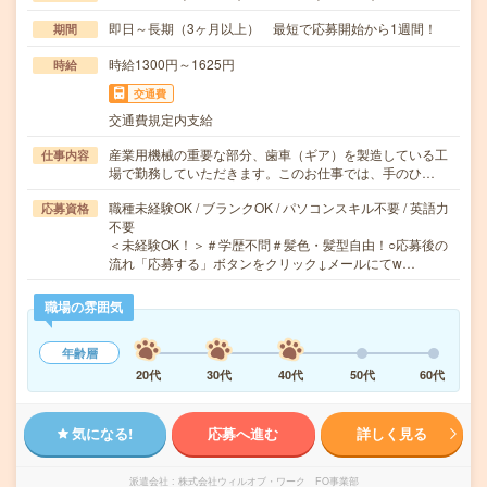
即日～長期（3ヶ月以上） 最短で応募開始から1週間！
期間
時給1300円～1625円
時給
交通費
交通費規定内支給
産業用機械の重要な部分、歯車（ギア）を製造している工
仕事内容
場で勤務していただきます。このお仕事では、手のひ…
職種未経験OK / ブランクOK / パソコンスキル不要 / 英語力
応募資格
不要
＜未経験OK！＞＃学歴不問＃髪色・髪型自由！○応募後の
流れ「応募する」ボタンをクリック↓メールにてw…
職場の雰囲気
年齢層
20代
30代
40代
50代
60代
気になる!
応募へ進む
詳しく見る
派遣会社
株式会社ウィルオブ・ワーク FO事業部