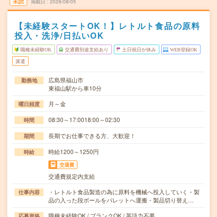
未読
掲載日
2026/08/05
【未経験スタートOK！】レトルト食品の原料
投入・洗浄/日払いOK
職種未経験OK
交通費別途支給あり
土日祝日が休み
WEB登録OK
派遣
広島県福山市
勤務地
東福山駅から車10分
月～金
曜日頻度
08:30～17:0018:00～02:30
時間
長期でお仕事できる方、大歓迎！
期間
時給1200～1250円
時給
交通費
交通費規定内支給
・レトルト食品製造の為に原料を機械へ投入していく・製
仕事内容
品の入った段ボールをパレットへ運搬・製品切り替え…
職種未経験OK / ブランクOK / 英語力不要
応募資格