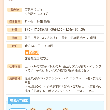
広島県福山市
勤務地
松永駅から車15分
月～金／週5日勤務
曜日頻度
8:00～17:05(休憩1:05)19:00～4:05(休憩1:05)
時間
即日～長期（3ヶ月以上） 最短で応募開始から1週間！
期間
時給1300円～1625円
時給
交通費
交通費規定内支給
土日休みの2交替or夜勤のみ○生活リズムが作りやすいシフ
仕事内容
トです！手のひらサイズの鉄製部品を機械にセッ…
職種未経験OK / ブランクOK / パソコンスキル不要 / 英語力
応募資格
不要
＜未経験OK！＞＃学歴不問＃髪色・髪型自由！○応募後の
流れ「応募する」ボタンをクリック↓メールにてw…
職場の雰囲気