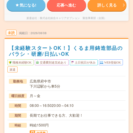
気になる!
応募へ進む
詳しく見る
派遣会社
株式会社綜合キャリアオプション 製造事業部（全国）
未読
掲載日
2026/08/08
【未経験スタートOK！】くるま用鋳造部品の
バラシ・研磨/日払いOK
職種未経験OK
交通費別途支給あり
土日祝日が休み
WEB登録OK
派遣
広島県府中市
勤務地
下川辺駅から車5分
月～金
曜日頻度
08:00～16:5020:00～04:10
時間
長期でお仕事できる方、大歓迎！
期間
時給1500円
時給