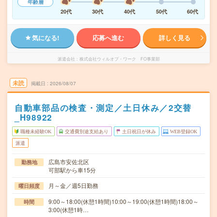
年齢層
20代
30代
40代
50代
60代
気になる!
応募へ進む
詳しく見る
派遣会社
株式会社ウィルオブ・ワーク FO事業部
未読
掲載日
2026/08/07
自動車部品の検査・測定／土日休み／2交替
_H98922
職種未経験OK
交通費別途支給あり
土日祝日が休み
WEB登録OK
派遣
広島市安佐北区
勤務地
可部駅から車15分
月～金／週5日勤務
曜日頻度
9:00～18:00(休憩1時間)10:00～19:00(休憩1時間)18:00～
時間
3:00(休憩1時…