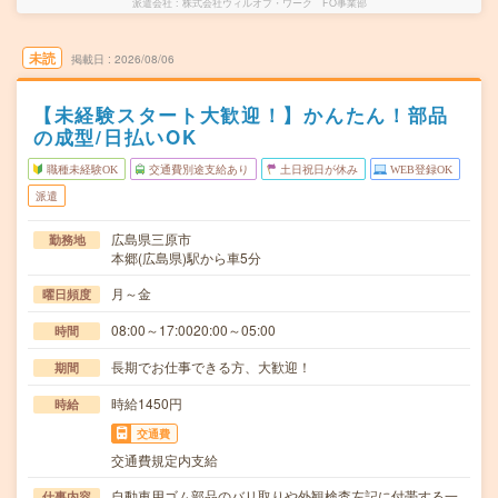
派遣会社
株式会社ウィルオブ・ワーク FO事業部
未読
掲載日
2026/08/06
【未経験スタート大歓迎！】かんたん！部品
の成型/日払いOK
職種未経験OK
交通費別途支給あり
土日祝日が休み
WEB登録OK
派遣
広島県三原市
勤務地
本郷(広島県)駅から車5分
月～金
曜日頻度
08:00～17:0020:00～05:00
時間
長期でお仕事できる方、大歓迎！
期間
時給1450円
時給
交通費
交通費規定内支給
自動車用ゴム部品のバリ取りや外観検査左記に付帯する一
仕事内容