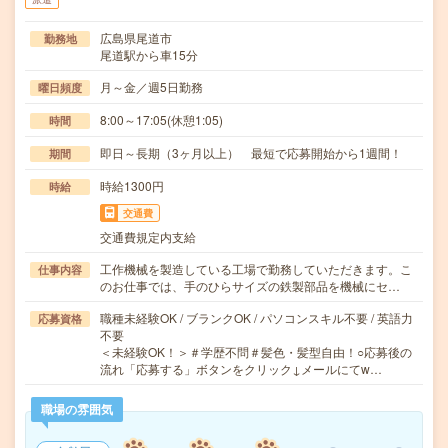
広島県尾道市
勤務地
尾道駅から車15分
月～金／週5日勤務
曜日頻度
8:00～17:05(休憩1:05)
時間
即日～長期（3ヶ月以上） 最短で応募開始から1週間！
期間
時給1300円
時給
交通費
交通費規定内支給
工作機械を製造している工場で勤務していただきます。こ
仕事内容
のお仕事では、手のひらサイズの鉄製部品を機械にセ…
職種未経験OK / ブランクOK / パソコンスキル不要 / 英語力
応募資格
不要
＜未経験OK！＞＃学歴不問＃髪色・髪型自由！○応募後の
流れ「応募する」ボタンをクリック↓メールにてw…
職場の雰囲気