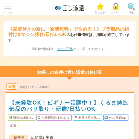
メニュー
気になる!
ログイン
検索
《家電付きの寮に「寮費無料」で住める！》プラ部品の組
付け&マシン操作/日払いOK
のお仕事情報は、掲載が終了していま
す
掲載時の情報は、
ページ下部
からご覧いただけます。
お探しの条件に近い派遣のお仕事
未読
掲載日
2026/08/08
【未経験OK！ビギナー活躍中！】くるま鋳造
部品のバリ取り・研磨/日払いOK
職種未経験OK
交通費別途支給あり
土日祝日が休み
WEB登録OK
派遣
広島県府中市
勤務地