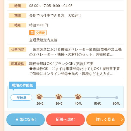
08:00～17:0519:00～04:05
時間
長期でお仕事できる方、大歓迎！
期間
時給1200円
時給
交通費
交通費規定内支給
・歯車製造における機械オペレーター業務(旋盤機や加工機
仕事内容
のオペレーター・機械への材料のセット、外観検査…
職種未経験OK / ブランクOK / 英語力不要
応募資格
◆未経験OK！〇まずは事前登録だけでもOK！履歴書不要
で気軽にオンライン登録★氏名・職種などを入力す…
職場の雰囲気
年齢層
20代
30代
40代
50代
60代
気になる!
応募へ進む
詳しく見る