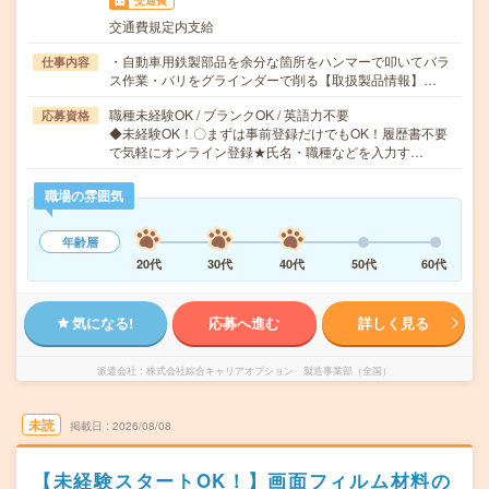
交通費
交通費規定内支給
・自動車用鉄製部品を余分な箇所をハンマーで叩いてバラ
仕事内容
ス作業・バリをグラインダーで削る【取扱製品情報】…
職種未経験OK / ブランクOK / 英語力不要
応募資格
◆未経験OK！〇まずは事前登録だけでもOK！履歴書不要
で気軽にオンライン登録★氏名・職種などを入力す…
職場の雰囲気
年齢層
20代
30代
40代
50代
60代
気になる!
応募へ進む
詳しく見る
派遣会社
株式会社綜合キャリアオプション 製造事業部（全国）
未読
掲載日
2026/08/08
【未経験スタートOK！】画面フィルム材料の