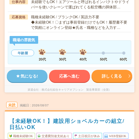
未経験でもOK！エアツールと呼ばれるインパクトやドライ
仕事内容
バーを使いクレーンで運ばれてくる航空機の胴体部…
職種未経験OK / ブランクOK / 英語力不要
応募資格
◆未経験OK！〇まずは事前登録だけでもOK！履歴書不要
で気軽にオンライン登録★氏名・職種などを入力す…
職場の雰囲気
年齢層
20代
30代
40代
50代
60代
気になる!
応募へ進む
詳しく見る
派遣会社
株式会社綜合キャリアオプション 製造事業部（全国）
未読
掲載日
2026/08/07
【未経験OK！】建設用ショベルカーの組立/
日払いOK
職種未経験OK
交通費別途支給あり
土日祝日が休み
WEB登録OK