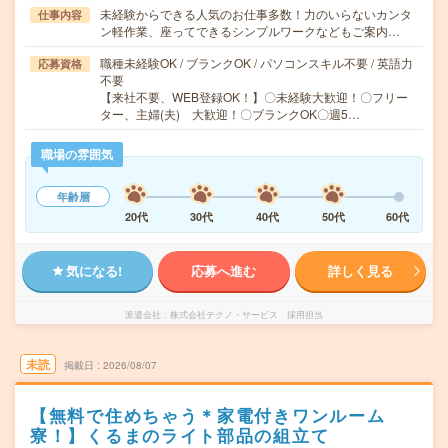
未経験からできる人気のお仕事多数！力のいらないカンタ
仕事内容
ン軽作業、座ってできるシンプルワークなどもご案内…
職種未経験OK / ブランクOK / パソコンスキル不要 / 英語力
応募資格
不要
【来社不要、WEB登録OK！】〇未経験大歓迎！〇フリー
ター、主婦(夫) 大歓迎！〇ブランクOK〇週5…
職場の雰囲気
年齢層
20代
30代
40代
50代
60代
気になる!
応募へ進む
詳しく見る
派遣会社
株式会社テクノ・サービス 採用担当
未読
掲載日
2026/08/07
【無料で住めちゃう＊家電付きワンルーム
寮！】くるまのライト部品の組立て