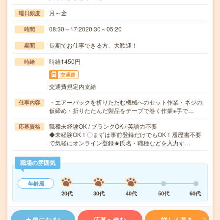
月～金
曜日頻度
08:30～17:2020:30～05:20
時間
長期でお仕事できる方、大歓迎！
期間
時給1450円
時給
交通費
交通費規定内支給
・エアーバックを折りたたむ機械へのセット作業・ネジの
仕事内容
仮締め・折りたたんだ製品をテープで巻く作業※手で…
職種未経験OK / ブランクOK / 英語力不要
応募資格
◆未経験OK！〇まずは事前登録だけでもOK！履歴書不要
で気軽にオンライン登録★氏名・職種などを入力す…
職場の雰囲気
年齢層
20代
30代
40代
50代
60代
気になる!
応募へ進む
詳しく見る