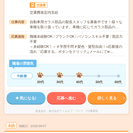
交通費
交通費規定内支給
自動車用ガラス部品の製造スタッフを募集中です！様々な
仕事内容
車種を取り扱っています。車種に応じてガラス部品の…
職種未経験OK / ブランクOK / パソコンスキル不要 / 英語力
応募資格
不要
＜未経験OK！＞＃学歴不問＃髪色・髪型自由！○応募後の
流れ「応募する」ボタンをクリック↓メールにてw…
職場の雰囲気
年齢層
20代
30代
40代
50代
60代
気になる!
応募へ進む
詳しく見る
派遣会社
株式会社ウィルオブ・ワーク FO事業部
未読
掲載日
2026/08/07