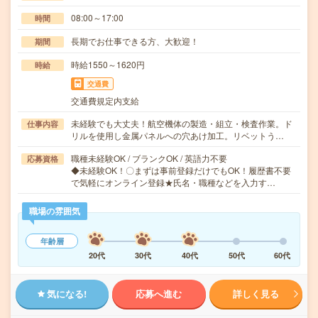
08:00～17:00
時間
長期でお仕事できる方、大歓迎！
期間
時給1550～1620円
時給
交通費
交通費規定内支給
未経験でも大丈夫！航空機体の製造・組立・検査作業。ド
仕事内容
リルを使用し金属パネルへの穴あけ加工。リベットう…
職種未経験OK / ブランクOK / 英語力不要
応募資格
◆未経験OK！〇まずは事前登録だけでもOK！履歴書不要
で気軽にオンライン登録★氏名・職種などを入力す…
職場の雰囲気
年齢層
20代
30代
40代
50代
60代
気になる!
応募へ進む
詳しく見る