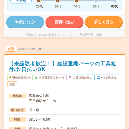
年齢層
20代
30代
40代
50代
60代
気になる!
応募へ進む
詳しく見る
派遣会社
株式会社綜合キャリアオプション 製造事業部（全国）
未読
掲載日
2026/08/07
【未経験者歓迎！】建設重機パーツの工具組
付け/日払いOK
職種未経験OK
交通費別途支給あり
土日祝日が休み
WEB登録OK
派遣
広島市佐伯区
勤務地
五日市駅から---分
月～金
曜日頻度
08:00～16:50
時間
長期でお仕事できる方、大歓迎！
期間