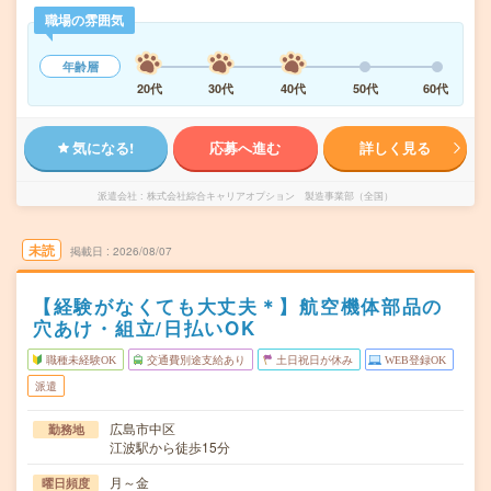
職場の雰囲気
年齢層
20代
30代
40代
50代
60代
気になる!
応募へ進む
詳しく見る
派遣会社
株式会社綜合キャリアオプション 製造事業部（全国）
未読
掲載日
2026/08/07
【経験がなくても大丈夫＊】航空機体部品の
穴あけ・組立/日払いOK
職種未経験OK
交通費別途支給あり
土日祝日が休み
WEB登録OK
派遣
広島市中区
勤務地
江波駅から徒歩15分
月～金
曜日頻度