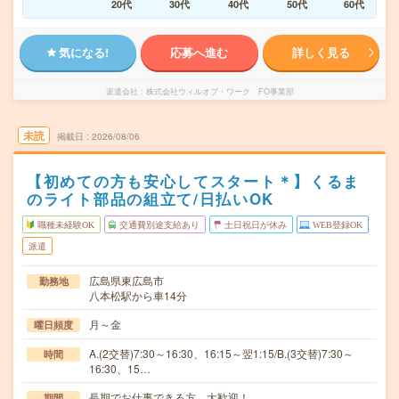
20代
30代
40代
50代
60代
気になる!
応募へ進む
詳しく見る
派遣会社
株式会社ウィルオブ・ワーク FO事業部
未読
掲載日
2026/08/06
【初めての方も安心してスタート＊】くるま
のライト部品の組立て/日払いOK
職種未経験OK
交通費別途支給あり
土日祝日が休み
WEB登録OK
派遣
広島県東広島市
勤務地
八本松駅から車14分
月～金
曜日頻度
A.(2交替)7:30～16:30、16:15～翌1:15/B.(3交替)7:30～
時間
16:30、15…
長期でお仕事できる方、大歓迎！
期間