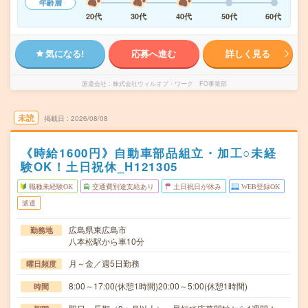
年齢層
20代
30代
40代
50代
60代
気になる!
応募へ進む
詳しく見る
派遣会社
株式会社ウィルオブ・ワーク FO事業部
未読
掲載日
2026/08/08
《時給1600円》自動車部品組立・加工○未経
験OK！土日祝休_H121305
職種未経験OK
交通費別途支給あり
土日祝日が休み
WEB登録OK
派遣
広島県東広島市
勤務地
八本松駅から車10分
月～金／週5日勤務
曜日頻度
8:00～17:00(休憩1時間)20:00～5:00(休憩1時間)
時間