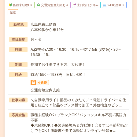
職種未経験OK
交通費別途支給あり
土日祝日が休み
WEB登録OK
派遣
広島県東広島市
勤務地
八本松駅から車14分
月～金
曜日頻度
A.(2交替)7:30～16:30、16:15～翌1:15/B.(3交替)7:30～
時間
16:30、15…
長期でお仕事できる方、大歓迎！
期間
時給1550～1938円 日払いOK！
時給
交通費
交通費規定内支給
＼自動車用ライト部品のくみたて／＊電動ドライバーを使
仕事内容
用し組立て＊部品をプレス機で加工＊外観検査やピッ…
職種未経験OK / ブランクOK / パソコンスキル不要 / 英語力
応募資格
不要
◆未経験OK！◆製造経験ある方歓迎！〇まずは事前登録だ
けでもOK！履歴書不要で気軽にオンライン登録★…