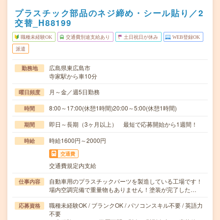
プラスチック部品のネジ締め・シール貼り／2
交替_H88199
職種未経験OK
交通費別途支給あり
土日祝日が休み
WEB登録OK
派遣
広島県東広島市
勤務地
寺家駅から車10分
月～金／週5日勤務
曜日頻度
8:00～17:00(休憩1時間)20:00～5:00(休憩1時間)
時間
即日～長期（3ヶ月以上） 最短で応募開始から1週間！
期間
時給1600円～2000円
時給
交通費
交通費規定内支給
自動車用のプラスチックパーツを製造している工場です！
仕事内容
場内空調完備で重量物もありません！塗装が完了した…
職種未経験OK / ブランクOK / パソコンスキル不要 / 英語力
応募資格
不要