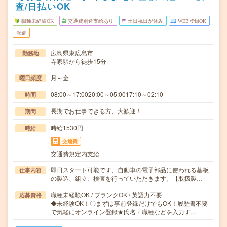
査/日払いOK
職種未経験OK
交通費別途支給あり
土日祝日が休み
WEB登録OK
派遣
広島県東広島市
勤務地
寺家駅から徒歩15分
月～金
曜日頻度
08:00～17:0020:00～05:0017:10～02:10
時間
長期でお仕事できる方、大歓迎！
期間
時給1530円
時給
交通費
交通費規定内支給
即日スタート可能です、自動車の電子部品に使われる基板
仕事内容
の製造、組立、検査を行っていただきます。【取扱製…
職種未経験OK / ブランクOK / 英語力不要
応募資格
◆未経験OK！〇まずは事前登録だけでもOK！履歴書不要
で気軽にオンライン登録★氏名・職種などを入力す…