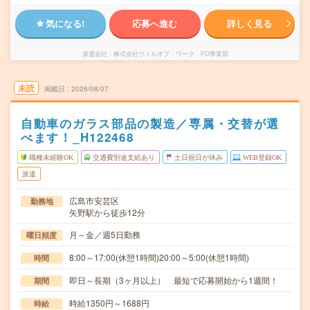
気になる!
応募へ進む
詳しく見る
派遣会社
株式会社ウィルオブ・ワーク FO事業部
未読
掲載日
2026/08/07
自動車のガラス部品の製造／専属・交替が選
べます！_H122468
職種未経験OK
交通費別途支給あり
土日祝日が休み
WEB登録OK
派遣
広島市安芸区
勤務地
矢野駅から徒歩12分
月～金／週5日勤務
曜日頻度
8:00～17:00(休憩1時間)20:00～5:00(休憩1時間)
時間
即日～長期（3ヶ月以上） 最短で応募開始から1週間！
期間
時給1350円～1688円
時給