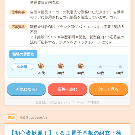
交通費規定内支給
自動車部品メーカーの取引先で勤務いただきます。自動車
仕事内容
のドアに使用されるゴム部品を製造しています。ゴム…
職種未経験OK / ブランクOK / パソコンスキル不要 / 英語力
応募資格
不要
＜未経験OK！＞＃学歴不問＃髪色・髪型自由！○応募後の
流れ「応募する」ボタンをクリック↓メールにてw…
職場の雰囲気
年齢層
20代
30代
40代
50代
60代
気になる!
応募へ進む
詳しく見る
派遣会社
株式会社ウィルオブ・ワーク FO事業部
未読
掲載日
2026/08/08
【初心者歓迎！】くるま電子基板の組立・検