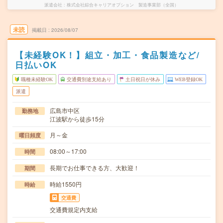
派遣会社
株式会社綜合キャリアオプション 製造事業部（全国）
未読
掲載日
2026/08/07
【未経験OK！】組立・加工・食品製造など/
日払いOK
職種未経験OK
交通費別途支給あり
土日祝日が休み
WEB登録OK
派遣
広島市中区
勤務地
江波駅から徒歩15分
月～金
曜日頻度
08:00～17:00
時間
長期でお仕事できる方、大歓迎！
期間
時給1550円
時給
交通費
交通費規定内支給