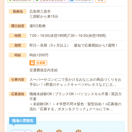
広島県三原市
勤務地
三原駅から車15分
週5日勤務
曜日頻度
7:00～16:00(休憩1時間)7:30～16:30(休憩1時間)
時間
即日～長期（3ヶ月以上） 最短で応募開始から1週間！
期間
時給1200円
時給
交通費
交通費規定内支給
スーパーやコンビニで見かけるおなじみの商品づくりをお
仕事内容
手伝い！○野菜のチェックキャベツやレタスなどに土…
職種未経験OK / ブランクOK / パソコンスキル不要 / 英語力
応募資格
不要
＜未経験OK！＞＃学歴不問＃髪色・髪型自由！○応募後の
流れ「応募する」ボタンをクリック↓メールにてw…
職場の雰囲気