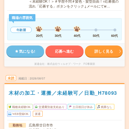
＜未経験OK！＞＃学歴不問＃髪色・髪型自由！○応募後の
流れ「応募する」ボタンをクリック↓メールにてw…
職場の雰囲気
年齢層
20代
30代
40代
50代
60代
気になる!
応募へ進む
詳しく見る
派遣会社
株式会社ウィルオブ・ワーク FO事業部
未読
掲載日
2026/08/07
木材の加工・運搬／未経験可／日勤_H78093
職種未経験OK
交通費別途支給あり
土日祝日が休み
残業なし
WEB登録OK
派遣
広島県廿日市市
勤務地