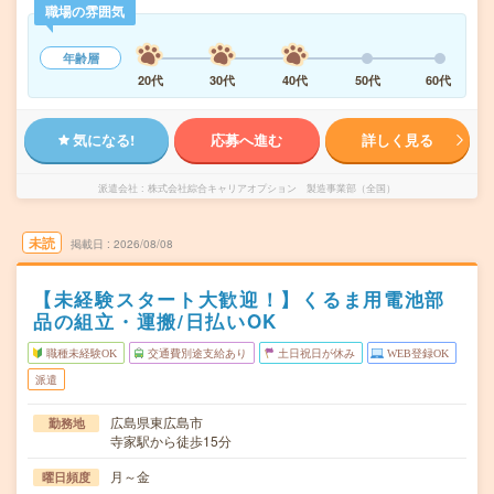
職場の雰囲気
年齢層
20代
30代
40代
50代
60代
気になる!
応募へ進む
詳しく見る
派遣会社
株式会社綜合キャリアオプション 製造事業部（全国）
未読
掲載日
2026/08/08
【未経験スタート大歓迎！】くるま用電池部
品の組立・運搬/日払いOK
職種未経験OK
交通費別途支給あり
土日祝日が休み
WEB登録OK
派遣
広島県東広島市
勤務地
寺家駅から徒歩15分
月～金
曜日頻度