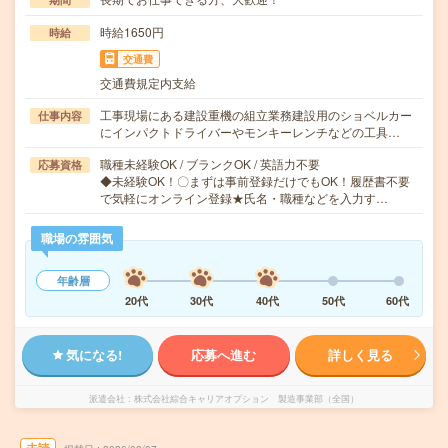
時給1650円
時給
交通費
交通費規定内支給
工事現場にある建設重機の組立業務建設用のショベルカー
仕事内容
にインパクトドライバーやモンキーレンチなどの工具…
職種未経験OK / ブランクOK / 英語力不要
応募資格
◆未経験OK！〇まずは事前登録だけでもOK！履歴書不要
で気軽にオンライン登録★氏名・職種などを入力す…
職場の雰囲気
年齢層
20代
30代
40代
50代
60代
気になる!
応募へ進む
詳しく見る
派遣会社
株式会社綜合キャリアオプション 製造事業部（全国）