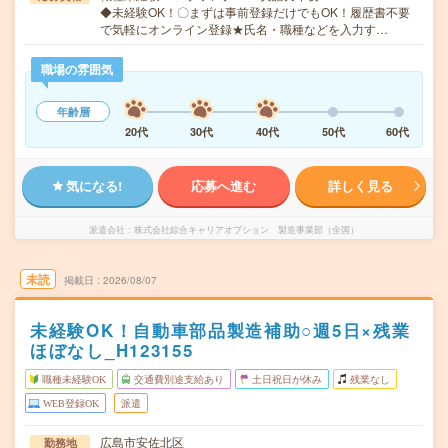
◆未経験OK！〇まずは事前登録だけでもOK！履歴書不要
で気軽にオンライン登録★氏名・職種などを入力す…
職場の雰囲気
年齢層
20代
30代
40代
50代
60代
気になる!
応募へ進む
詳しく見る
派遣会社
株式会社綜合キャリアオプション 製造事業部（全国）
未読
掲載日
2026/08/07
未経験OK！自動車部品製造補助○週5日×残業
ほぼなし_H123155
職種未経験OK
交通費別途支給あり
土日祝日が休み
残業なし
WEB登録OK
派遣
広島市安佐北区
勤務地