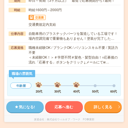
即日～長期（3ヶ月以上） 最短で応募開始から1週間！
期間
時給1600円～2000円
時給
交通費
交通費規定内支給
自動車用のプラスチックパーツを製造している工場です！
仕事内容
場内空調完備で重量物もありません！塗装が完了した…
職種未経験OK / ブランクOK / パソコンスキル不要 / 英語力
応募資格
不要
＜未経験OK！＞＃学歴不問＃髪色・髪型自由！○応募後の
流れ「応募する」ボタンをクリック↓メールにてw…
職場の雰囲気
年齢層
20代
30代
40代
50代
60代
気になる!
応募へ進む
詳しく見る
派遣会社
株式会社ウィルオブ・ワーク FO事業部