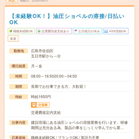
未読
掲載日
2026/08/07
【未経験OK！】油圧ショベルの溶接/日払い
OK
職種未経験OK
交通費別途支給あり
土日祝日が休み
WEB登録OK
派遣
広島市佐伯区
勤務地
五日市駅から---分
月～金
曜日頻度
08:00～16:5020:00～04:50
時間
長期でお仕事できる方、大歓迎！
期間
時給1650円
時給
交通費
交通費規定内支給
建設現場にある油圧ショベルの溶接業務を行います。研修
仕事内容
期間は充分ある為、製品の事をじっくり学んでから業…
職種未経験OK / ブランクOK / 英語力不要
応募資格