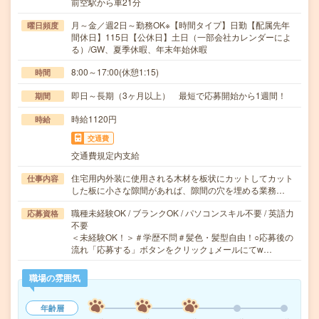
前空駅から車21分
月～金／週2日～勤務OK※【時間タイプ】日勤【配属先年
曜日頻度
間休日】115日【公休日】土日（一部会社カレンダーによ
る）/GW、夏季休暇、年末年始休暇
8:00～17:00(休憩1:15)
時間
即日～長期（3ヶ月以上） 最短で応募開始から1週間！
期間
時給1120円
時給
交通費
交通費規定内支給
住宅用内外装に使用される木材を板状にカットしてカット
仕事内容
した板に小さな隙間があれば、隙間の穴を埋める業務…
職種未経験OK / ブランクOK / パソコンスキル不要 / 英語力
応募資格
不要
＜未経験OK！＞＃学歴不問＃髪色・髪型自由！○応募後の
流れ「応募する」ボタンをクリック↓メールにてw…
職場の雰囲気
年齢層