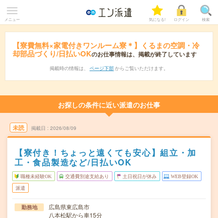
メニュー
気になる!
ログイン
検索
【寮費無料×家電付きワンルーム寮＊】くるまの空調・冷
却部品づくり/日払いOK
のお仕事情報は、掲載が終了しています
掲載時の情報は、
ページ下部
からご覧いただけます。
お探しの条件に近い派遣のお仕事
未読
掲載日
2026/08/09
【寮付き！ちょっと遠くても安心】組立・加
工・食品製造など/日払いOK
職種未経験OK
交通費別途支給あり
土日祝日が休み
WEB登録OK
派遣
広島県東広島市
勤務地
八本松駅から車15分