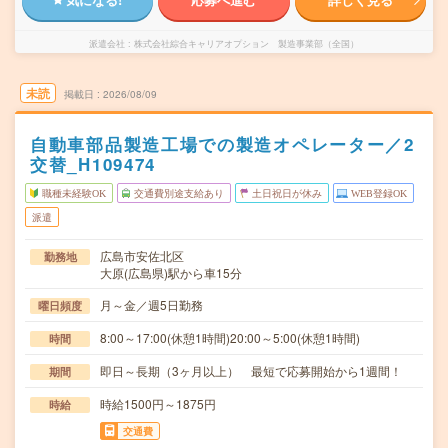
派遣会社
株式会社綜合キャリアオプション 製造事業部（全国）
未読
掲載日
2026/08/09
自動車部品製造工場での製造オペレーター／2
交替_H109474
職種未経験OK
交通費別途支給あり
土日祝日が休み
WEB登録OK
派遣
広島市安佐北区
勤務地
大原(広島県)駅から車15分
月～金／週5日勤務
曜日頻度
8:00～17:00(休憩1時間)20:00～5:00(休憩1時間)
時間
即日～長期（3ヶ月以上） 最短で応募開始から1週間！
期間
時給1500円～1875円
時給
交通費