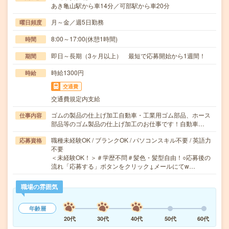
あき亀山駅から車14分／可部駅から車20分
月～金／週5日勤務
曜日頻度
8:00～17:00(休憩1時間)
時間
即日～長期（3ヶ月以上） 最短で応募開始から1週間！
期間
時給1300円
時給
交通費
交通費規定内支給
ゴムの製品の仕上げ加工自動車・工業用ゴム部品、ホース
仕事内容
部品等のゴム製品の仕上げ加工のお仕事です！自動車…
職種未経験OK / ブランクOK / パソコンスキル不要 / 英語力
応募資格
不要
＜未経験OK！＞＃学歴不問＃髪色・髪型自由！○応募後の
流れ「応募する」ボタンをクリック↓メールにてw…
職場の雰囲気
年齢層
20代
30代
40代
50代
60代