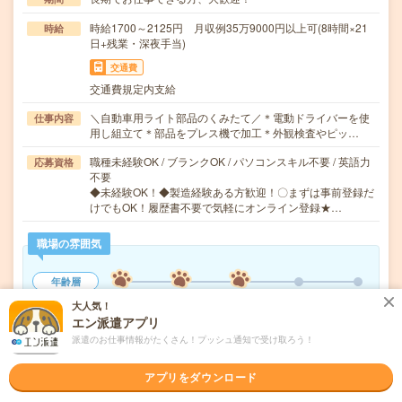
時給1700～2125円 月収例35万9000円以上可(8時間×21
時給
日+残業・深夜手当)
交通費
交通費規定内支給
＼自動車用ライト部品のくみたて／＊電動ドライバーを使
仕事内容
用し組立て＊部品をプレス機で加工＊外観検査やピッ…
職種未経験OK / ブランクOK / パソコンスキル不要 / 英語力
応募資格
不要
◆未経験OK！◆製造経験ある方歓迎！〇まずは事前登録だ
けでもOK！履歴書不要で気軽にオンライン登録★…
職場の雰囲気
年齢層
20代
30代
40代
50代
60代
大人気！
エン派遣アプリ
派遣のお仕事情報がたくさん！プッシュ通知で受け取ろう！
気になる!
応募へ進む
詳しく見る
アプリをダウンロード
派遣会社
株式会社綜合キャリアオプション 製造事業部（全国）