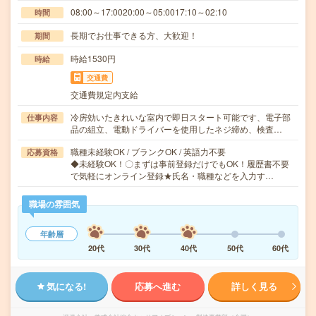
08:00～17:0020:00～05:0017:10～02:10
時間
長期でお仕事できる方、大歓迎！
期間
時給1530円
時給
交通費
交通費規定内支給
冷房効いたきれいな室内で即日スタート可能です、電子部
仕事内容
品の組立、電動ドライバーを使用したネジ締め、検査…
職種未経験OK / ブランクOK / 英語力不要
応募資格
◆未経験OK！〇まずは事前登録だけでもOK！履歴書不要
で気軽にオンライン登録★氏名・職種などを入力す…
職場の雰囲気
年齢層
20代
30代
40代
50代
60代
気になる!
応募へ進む
詳しく見る