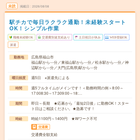
未読
掲載日
2026/08/08
駅チカで毎日ラクラク通勤！未経験スタート
OK！シンプル作業
職種未経験OK
交通費別途支給あり
土日祝日が休み
WEB登録OK
派遣
広島県福山市
勤務地
福山駅から---分／東福山駅から---分／松永駅から---分／神
辺駅から---分／大門(広島県)駅から---分
週5日 ※派遣先による
曜日頻度
週5フルタイムがメインです！＜勤務時間の例＞8:00～
時間
17:008:30～17:309:00～18:…
即日～長期 ★応募から「最短2日後」に勤務OK！スター
期間
ト日はご相談ください。★急募です！
時給1100円～1400円 ★Wワーク不可
時給
交通費
交通費全額支給