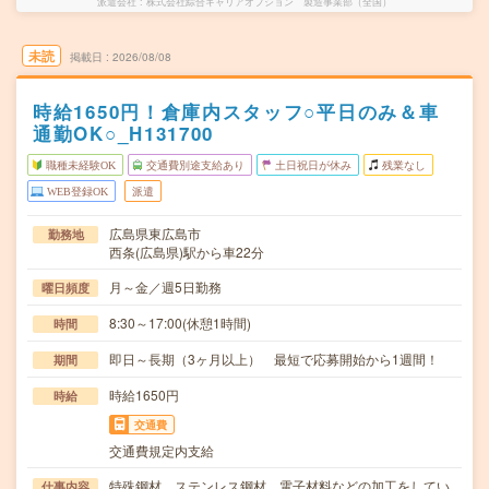
派遣会社
株式会社綜合キャリアオプション 製造事業部（全国）
未読
掲載日
2026/08/08
時給1650円！倉庫内スタッフ○平日のみ＆車
通勤OK○_H131700
職種未経験OK
交通費別途支給あり
土日祝日が休み
残業なし
WEB登録OK
派遣
広島県東広島市
勤務地
西条(広島県)駅から車22分
月～金／週5日勤務
曜日頻度
8:30～17:00(休憩1時間)
時間
即日～長期（3ヶ月以上） 最短で応募開始から1週間！
期間
時給1650円
時給
交通費
交通費規定内支給
特殊鋼材、ステンレス鋼材、電子材料などの加工をしてい
仕事内容