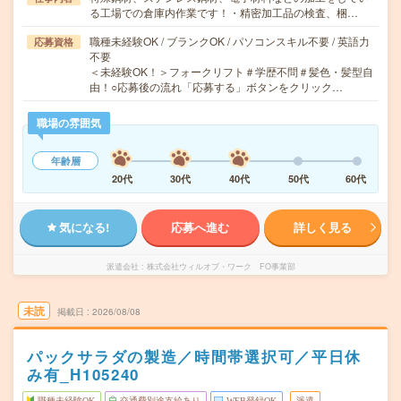
る工場での倉庫内作業です！・精密加工品の検査、梱…
職種未経験OK / ブランクOK / パソコンスキル不要 / 英語力
応募資格
不要
＜未経験OK！＞フォークリフト＃学歴不問＃髪色・髪型自
由！○応募後の流れ「応募する」ボタンをクリック…
職場の雰囲気
年齢層
20代
30代
40代
50代
60代
気になる!
応募へ進む
詳しく見る
派遣会社
株式会社ウィルオブ・ワーク FO事業部
未読
掲載日
2026/08/08
パックサラダの製造／時間帯選択可／平日休
み有_H105240
職種未経験OK
交通費別途支給あり
WEB登録OK
派遣