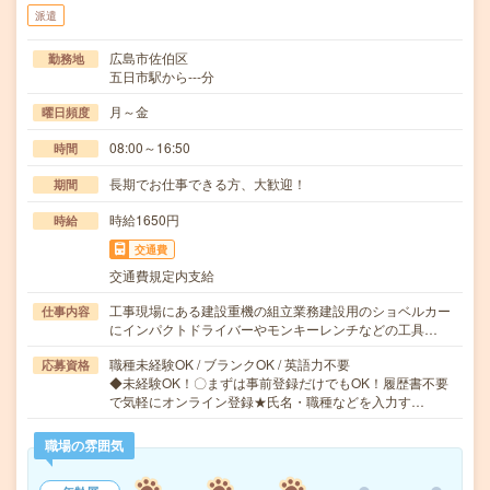
派遣
広島市佐伯区
勤務地
五日市駅から---分
月～金
曜日頻度
08:00～16:50
時間
長期でお仕事できる方、大歓迎！
期間
時給1650円
時給
交通費
交通費規定内支給
工事現場にある建設重機の組立業務建設用のショベルカー
仕事内容
にインパクトドライバーやモンキーレンチなどの工具…
職種未経験OK / ブランクOK / 英語力不要
応募資格
◆未経験OK！〇まずは事前登録だけでもOK！履歴書不要
で気軽にオンライン登録★氏名・職種などを入力す…
職場の雰囲気