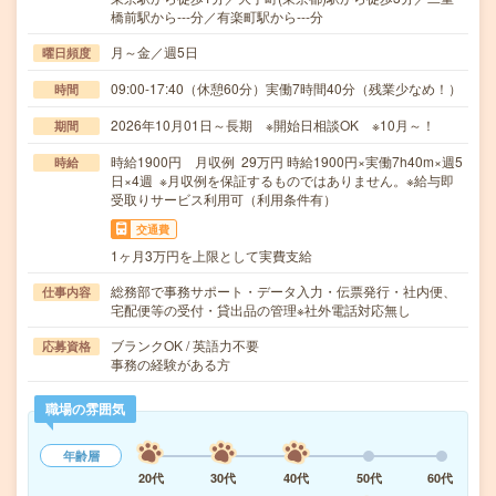
橋前駅から---分／有楽町駅から---分
月～金／週5日
曜日頻度
09:00-17:40（休憩60分）実働7時間40分（残業少なめ！）
時間
2026年10月01日～長期 ※開始日相談OK ※10月～！
期間
時給1900円 月収例 29万円 時給1900円×実働7h40m×週5
時給
日×4週 ※月収例を保証するものではありません。※給与即
受取りサービス利用可（利用条件有）
交通費
1ヶ月3万円を上限として実費支給
総務部で事務サポート・データ入力・伝票発行・社内便、
仕事内容
宅配便等の受付・貸出品の管理※社外電話対応無し
ブランクOK / 英語力不要
応募資格
事務の経験がある方
職場の雰囲気
年齢層
20代
30代
40代
50代
60代