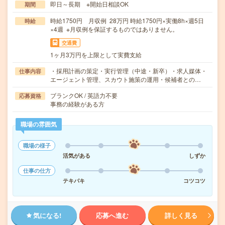
即日～長期 ※開始日相談OK
期間
時給1750円 月収例 28万円 時給1750円×実働8h×週5日
時給
×4週 ※月収例を保証するものではありません。
交通費
1ヶ月3万円を上限として実費支給
・採用計画の策定・実行管理（中途・新卒）・求人媒体・
仕事内容
エージェント管理、スカウト施策の運用・候補者との…
ブランクOK / 英語力不要
応募資格
事務の経験がある方
職場の雰囲気
職場の様子
活気がある
しずか
仕事の仕方
テキパキ
コツコツ
気になる!
応募へ進む
詳しく見る