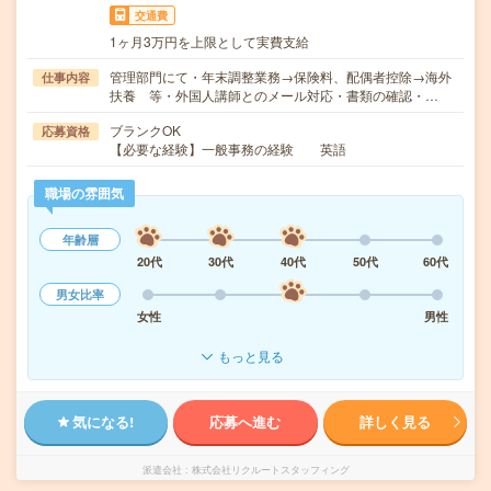
交通費
1ヶ月3万円を上限として実費支給
管理部門にて・年末調整業務→保険料、配偶者控除→海外
仕事内容
扶養 等・外国人講師とのメール対応・書類の確認・…
ブランクOK
応募資格
【必要な経験】一般事務の経験 英語
職場の雰囲気
年齢層
20代
30代
40代
50代
60代
男女比率
女性
男性
もっと見る
気になる!
応募へ進む
詳しく見る
派遣会社
株式会社リクルートスタッフィング