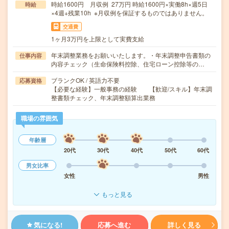
時給1600円 月収例 27万円 時給1600円×実働8h×週5日
時給
×4週+残業10h ※月収例を保証するものではありません。
交通費
1ヶ月3万円を上限として実費支給
年末調整業務をお願いいたします。・年末調整申告書類の
仕事内容
内容チェック（生命保険料控除、住宅ローン控除等の…
ブランクOK / 英語力不要
応募資格
【必要な経験】一般事務の経験 【歓迎/スキル】年末調
整書類チェック、年末調整額算出業務
職場の雰囲気
年齢層
20代
30代
40代
50代
60代
男女比率
女性
男性
もっと見る
気になる!
応募へ進む
詳しく見る