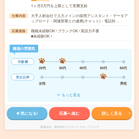
1ヶ月3万円を上限として実費支給
大手人材会社で入力メインの採用アシスタント・データア
仕事内容
ップロード・関連部署との連携(チャット)・電話対…
職種未経験OK / ブランクOK / 英語力不要
応募資格
■未経験OK！
職場の雰囲気
年齢層
20代
30代
40代
50代
60代
男女比率
女性
男性
もっと見る
気になる!
応募へ進む
詳しく見る
派遣会社
株式会社リクルートスタッフィング