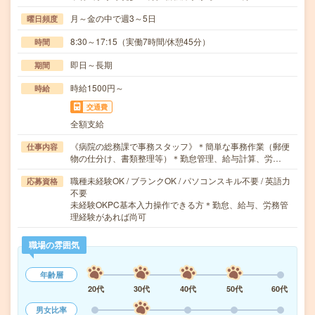
月～金の中で週3～5日
曜日頻度
8:30～17:15（実働7時間/休憩45分）
時間
即日～長期
期間
時給1500円～
時給
交通費
全額支給
《病院の総務課で事務スタッフ》＊簡単な事務作業（郵便
仕事内容
物の仕分け、書類整理等）＊勤怠管理、給与計算、労…
職種未経験OK / ブランクOK / パソコンスキル不要 / 英語力
応募資格
不要
未経験OKPC基本入力操作できる方＊勤怠、給与、労務管
理経験があれば尚可
職場の雰囲気
年齢層
20代
30代
40代
50代
60代
男女比率