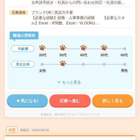
る申請手続き・社員からの問い合わせ対応・社員の面…
ブランクOK / 英語力不要
応募資格
【必要な経験】総務・人事事務の経験 【必要なスキ
ル】Excel：IF関数、Excel：VLOOKU…
職場の雰囲気
年齢層
20代
30代
40代
50代
60代
男女比率
女性
男性
もっと見る
気になる!
応募へ進む
詳しく見る
派遣会社
株式会社リクルートスタッフィング
未読
掲載日
2026/08/06