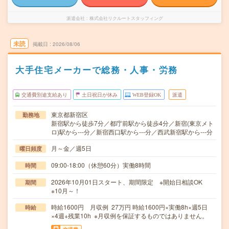
派遣会社
株式会社リクルートスタッフィング
未読
掲載日
2026/08/06
大手住宅メーカーで総務・人事・労務
交通費別途支給あり
土日祝日が休み
WEB登録OK
派遣
東京都新宿区
勤務地
新宿駅から徒歩7分／都庁前駅から徒歩4分／新宿(東京メト
ロ)駅から---分／新宿西口駅から---分／西武新宿駅から---分
月～金／週5日
曜日頻度
09:00-18:00（休憩60分）実働8時間
時間
2026年10月01日スタート、期間限定 ※開始日相談OK
期間
※10月～！
時給1600円 月収例 27万円 時給1600円×実働8h×週5日
時給
×4週+残業10h ※月収例を保証するものではありません。