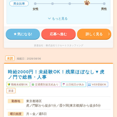
男女比率
女性
男性
もっと見る
気になる!
応募へ進む
詳しく見る
派遣会社
株式会社リクルートスタッフィング
未読
掲載日
2026/08/06
時給2000円！未経験OK！残業ほぼなし▼虎
ノ門で総務・人事
職種未経験OK
交通費別途支給あり
土日祝日が休み
WEB登録OK
派遣
東京都港区
勤務地
虎ノ門駅から徒歩1分／霞ケ関(東京都)駅から徒歩5分
月～金／週5日
曜日頻度