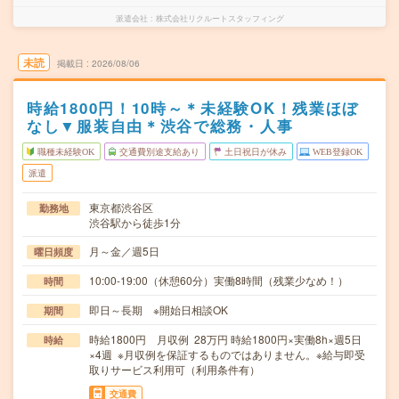
派遣会社
株式会社リクルートスタッフィング
未読
掲載日
2026/08/06
時給1800円！10時～＊未経験OK！残業ほぼ
なし▼服装自由＊渋谷で総務・人事
職種未経験OK
交通費別途支給あり
土日祝日が休み
WEB登録OK
派遣
東京都渋谷区
勤務地
渋谷駅から徒歩1分
月～金／週5日
曜日頻度
10:00-19:00（休憩60分）実働8時間（残業少なめ！）
時間
即日～長期 ※開始日相談OK
期間
時給1800円 月収例 28万円 時給1800円×実働8h×週5日
時給
×4週 ※月収例を保証するものではありません。※給与即受
取りサービス利用可（利用条件有）
交通費