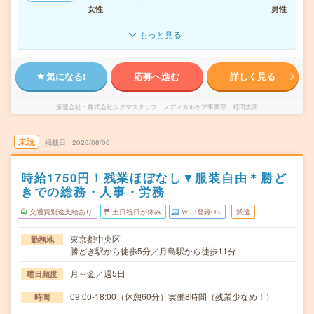
女性
男性
もっと見る
気になる!
応募へ進む
詳しく見る
派遣会社
株式会社シグマスタッフ メディカルケア事業部 町田支店
未読
掲載日
2026/08/06
時給1750円！残業ほぼなし▼服装自由＊勝ど
きでの総務・人事・労務
交通費別途支給あり
土日祝日が休み
WEB登録OK
派遣
東京都中央区
勤務地
勝どき駅から徒歩5分／月島駅から徒歩11分
月～金／週5日
曜日頻度
09:00-18:00（休憩60分）実働8時間（残業少なめ！）
時間