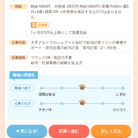
時給1850円 月収例 29万円 時給1850円×実働7h30m×週5
時給
日×4週+残業10h ※月収例を保証するものではありませ
ん。
交通費
1ヶ月3万円を上限として実費支給
大手グループのシェアード会社で給与計算メインの事務サ
仕事内容
ポート・担当企業の給与計算、賞与計算（2～3社担…
ブランクOK / 英語力不要
応募資格
給与・社保事務の経験がある方
職場の雰囲気
職場の様子
活気がある
しずか
仕事の仕方
テキパキ
コツコツ
気になる!
応募へ進む
詳しく見る