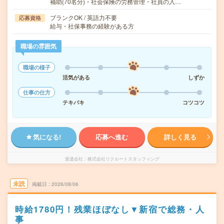
補助(70名分)・社会保険の労務管理・社員の入…
ブランクOK / 英語力不要
応募資格
給与・社保事務の経験がある方
職場の雰囲気
職場の様子
活気がある
しずか
仕事の仕方
テキパキ
コツコツ
気になる!
応募へ進む
詳しく見る
派遣会社
株式会社リクルートスタッフィング
未読
掲載日
2026/08/06
時給1780円！残業ほぼなし▼新宿で総務・人
事