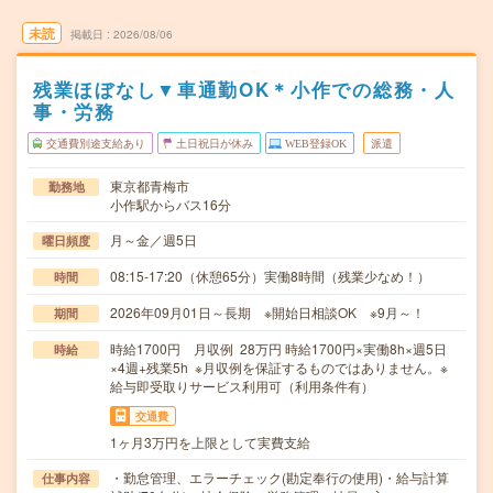
未読
掲載日
2026/08/06
残業ほぼなし▼車通勤OK＊小作での総務・人
事・労務
交通費別途支給あり
土日祝日が休み
WEB登録OK
派遣
東京都青梅市
勤務地
小作駅からバス16分
月～金／週5日
曜日頻度
08:15-17:20（休憩65分）実働8時間（残業少なめ！）
時間
2026年09月01日～長期 ※開始日相談OK ※9月～！
期間
時給1700円 月収例 28万円 時給1700円×実働8h×週5日
時給
×4週+残業5h ※月収例を保証するものではありません。※
給与即受取りサービス利用可（利用条件有）
交通費
1ヶ月3万円を上限として実費支給
・勤怠管理、エラーチェック(勘定奉行の使用)・給与計算
仕事内容