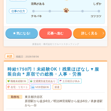
活気がある
しずか
仕事の仕方
テキパキ
コツコツ
気になる!
応募へ進む
詳しく見る
派遣会社
株式会社リクルートスタッフィング
未読
掲載日
2026/08/06
時給1750円！未経験OK！残業ほぼなし▼服
装自由＊原宿での総務・人事・労務
職種未経験OK
交通費別途支給あり
土日祝日が休み
在宅・リモート
WEB登録OK
派遣
東京都渋谷区
勤務地
原宿駅から徒歩6分／明治神宮前駅から徒歩6分／表参道駅
から---分