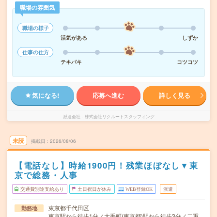
職場の雰囲気
職場の様子
活気がある
しずか
仕事の仕方
テキパキ
コツコツ
気になる!
応募へ進む
詳しく見る
派遣会社
株式会社リクルートスタッフィング
未読
掲載日
2026/08/06
【電話なし】時給1900円！残業ほぼなし▼東
京で総務・人事
交通費別途支給あり
土日祝日が休み
WEB登録OK
派遣
東京都千代田区
勤務地
東京駅から徒歩1分／大手町(東京都)駅から徒歩3分／二重