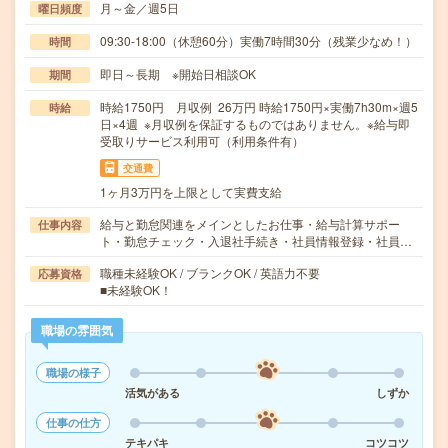
月～金／週5日
曜日頻度
09:30-18:00（休憩60分）実働7時間30分（残業少なめ！）
時間
即日～長期 ※開始日相談OK
期間
時給1750円 月収例 26万円 時給1750円×実働7h30m×週5
時給
日×4週 ※月収例を保証するものではありません。※給与即
受取りサービス利用可（利用条件有）
交通費
1ヶ月3万円を上限として実費支給
給与と勤怠関連をメインとしたお仕事・給与計算サポー
仕事内容
ト・勤怠チェック・入退社手続き・社員情報登録・社員…
職種未経験OK / ブランクOK / 英語力不要
応募資格
■未経験OK！
職場の雰囲気
職場の様子
活気がある
しずか
仕事の仕方
テキパキ
コツコツ