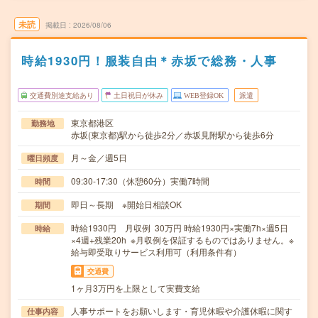
未読
掲載日
2026/08/06
時給1930円！服装自由＊赤坂で総務・人事
交通費別途支給あり
土日祝日が休み
WEB登録OK
派遣
東京都港区
勤務地
赤坂(東京都)駅から徒歩2分／赤坂見附駅から徒歩6分
月～金／週5日
曜日頻度
09:30-17:30（休憩60分）実働7時間
時間
即日～長期 ※開始日相談OK
期間
時給1930円 月収例 30万円 時給1930円×実働7h×週5日
時給
×4週+残業20h ※月収例を保証するものではありません。※
給与即受取りサービス利用可（利用条件有）
交通費
1ヶ月3万円を上限として実費支給
人事サポートをお願いします・育児休暇や介護休暇に関す
仕事内容