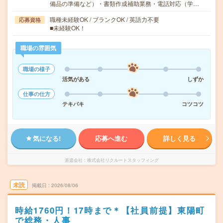
備品の準備など）・書類作成補助業務・電話対応（学…
職種未経験OK / ブランクOK / 英語力不要
応募資格
■未経験OK！
職場の雰囲気
職場の様子
活気がある
しずか
仕事の仕方
テキパキ
コツコツ
気になる!
応募へ進む
詳しく見る
派遣会社
株式会社リクルートスタッフィング
未読
掲載日
2026/08/06
時給1760円！17時まで＊【社員前提】東陽町
で総務・人事