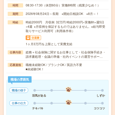
08:30-17:30（休憩60分）実働8時間（残業少なめ！）
時間
2026年08月24日～長期 ※開始日相談OK ※8月～！
期間
時給2000円 月収例 32万円 時給2000円×実働8h×週5日
時給
×4週 ※月収例を保証するものではありません。※給与即受
取りサービス利用可（利用条件有）
交通費
1ヶ月3万円を上限として実費支給
総務＋社会保険に関するお仕事として・社会保険手続き・
仕事内容
請求書処理・会議の準備・社内イベントの運営サポー…
職種未経験OK / ブランクOK / 英語力不要
応募資格
■未経験OK！
職場の雰囲気
職場の様子
活気がある
しずか
仕事の仕方
テキパキ
コツコツ