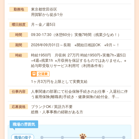
東京都世田谷区
勤務地
用賀駅から徒歩1分
月～金／週5日
曜日頻度
09:30-17:30（休憩60分）実働7時間（残業少なめ！）
時間
2026年09月01日～長期 ※開始日相談OK ※9月～！
期間
時給1950円 月収例 27万円 時給1950円×実働7h×週5日
時給
×4週+残業1h ※月収例を保証するものではありません。※
給与即受取りサービス利用可（利用条件有）
交通費
1ヶ月3万円を上限として実費支給
人事関連の部署にて社会保険手続きのお仕事・入退社に伴
仕事内容
う雇用保険(離職表)手続き・健康保険の給付金、手…
ブランクOK / 英語力不要
応募資格
総務・人事事務の経験がある方
職場の雰囲気
職場の様子