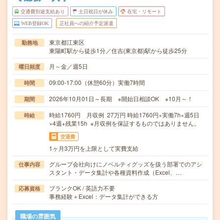
交通費別途支給あり
土日祝日が休み
在宅・リモート
WEB登録OK
正社員への紹介予定派遣
東京都江東区
勤務地
東陽町駅から徒歩1分／住吉(東京都)駅から徒歩25分
月～金／週5日
曜日頻度
09:00-17:00（休憩60分）実働7時間
時間
2026年10月01日～長期 ※開始日相談OK ※10月～！
期間
時給1760円 月収例 27万円 時給1760円×実働7h×週5日
時給
×4週+残業15h ※月収例を保証するものではありません。
交通費
1ヶ月3万円を上限として実費支給
グループ会社向けにノベルティグッズを扱う部署でのアシ
仕事内容
スタント・データ集計や各種資料作成（Excel、…
ブランクOK / 英語力不要
応募資格
事務経験＋Excel：データ集計ができる方
職場の雰囲気