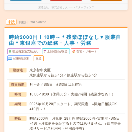
派遣会社
株式会社リクルートスタッフィング
未読
掲載日
2026/08/06
時給2000円！10時～＊残業ほぼなし▼服装自
由＊東銀座での総務・人事・労務
交通費別途支給あり
土日祝日が休み
在宅・リモート
WEB登録OK
派遣
東京都中央区
勤務地
東銀座駅から徒歩1分／銀座駅から徒歩5分
月～金／週5日 #週3日以上在宅
曜日頻度
10:00-18:00（休憩60分）実働7時間（残業少なめ！）
時間
2026年10月20日スタート、期間限定 ※開始日相談OK
期間
※10月～！
時給2000円 月収例 28万円 時給2000円×実働7h×週5日
時給
×4週 ※月収例を保証するものではありません。※給与即受
取りサービス利用可（利用条件有）