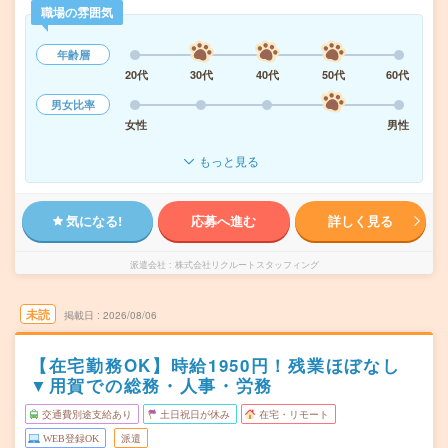
職場の雰囲気
年齢層
20代
30代
40代
50代
60代
男女比率
女性
男性
もっと見る
気になる!
応募へ進む
詳しく見る
派遣会社
株式会社リクルートスタッフィング
未読
掲載日
2026/08/06
【在宅勤務OK】時給1950円！残業ほぼなし
▼用賀での総務・人事・労務
交通費別途支給あり
土日祝日が休み
在宅・リモート
WEB登録OK
派遣