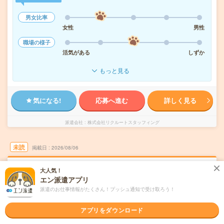
男女比率
女性
男性
職場の様子
活気がある
しずか
もっと見る
気になる!
応募へ進む
詳しく見る
派遣会社
株式会社リクルートスタッフィング
未読
掲載日
2026/08/06
時給1850円！16時まで＊残業ほぼなし▼服装
大人気！
エン派遣アプリ
自由＊渋谷での総務・人事・労務
派遣のお仕事情報がたくさん！プッシュ通知で受け取ろう！
交通費別途支給あり
土日祝日が休み
WEB登録OK
派遣
アプリをダウンロード
東京都渋谷区
勤務地