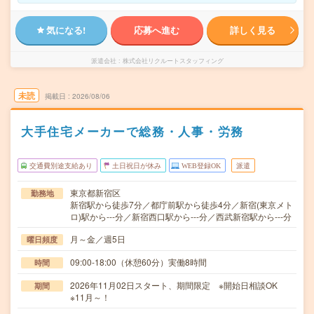
気になる!
応募へ進む
詳しく見る
派遣会社
株式会社リクルートスタッフィング
未読
掲載日
2026/08/06
大手住宅メーカーで総務・人事・労務
交通費別途支給あり
土日祝日が休み
WEB登録OK
派遣
東京都新宿区
勤務地
新宿駅から徒歩7分／都庁前駅から徒歩4分／新宿(東京メト
ロ)駅から---分／新宿西口駅から---分／西武新宿駅から---分
月～金／週5日
曜日頻度
09:00-18:00（休憩60分）実働8時間
時間
2026年11月02日スタート、期間限定 ※開始日相談OK
期間
※11月～！