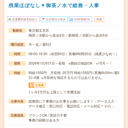
残業ほぼなし▼御茶ノ水で総務・人事
交通費別途支給あり
土日祝日が休み
WEB登録OK
派遣
東京都文京区
勤務地
御茶ノ水駅から徒歩2分／新御茶ノ水駅から徒歩5分
月～金／週5日
曜日頻度
09:00-16:30（休憩60分）実働6時間30分（残業少なめ！）
時間
2026年10月01日～長期 ※開始日相談OK ※10月～！
期間
時給1550円 月収例 20万円 時給1550円×実働6h30m×週5
時給
日×4週 ※月収例を保証するものではありません。
交通費
1ヶ月3万円を上限として実費支給
総務部にて事務のお仕事をお願いします！・データ入力・
仕事内容
データ修正・窓口対応・電話対応・メール対応＊その…
ブランクOK / 英語力不要
応募資格
事務の経験がある方