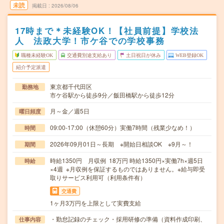
未読
掲載日
2026/08/06
17時まで＊未経験OK！【社員前提】学校法
人 法政大学！市ケ谷での学校事務
職種未経験OK
交通費別途支給あり
土日祝日が休み
WEB登録OK
紹介予定派遣
東京都千代田区
勤務地
市ケ谷駅から徒歩9分／飯田橋駅から徒歩12分
月～金／週5日
曜日頻度
09:00-17:00（休憩60分）実働7時間（残業少なめ！）
時間
2026年09月01日～長期 ※開始日相談OK ※9月～！
期間
時給1350円 月収例 18万円 時給1350円×実働7h×週5日
時給
×4週 ※月収例を保証するものではありません。※給与即受
取りサービス利用可（利用条件有）
交通費
1ヶ月3万円を上限として実費支給
・勤怠記録のチェック・採用研修の準備（資料作成印刷、
仕事内容