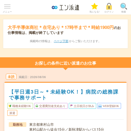
メニュー
気になる!
ログイン
検索
大手半導体商社＊在宅あり＊17時半まで＊時給1900円
のお
仕事情報は、掲載が終了しています
掲載時の情報は、
ページ下部
からご覧いただけます。
お探しの条件に近い派遣のお仕事
未読
掲載日
2026/08/06
【平日週3日～＊未経験OK！】病院の総務課
で事務サポート
職種未経験OK
交通費別途支給あり
土日祝日が休み
WEB登録OK
派遣
東京都東村山市
勤務地
東村山駅から徒歩15分／新秋津駅からバス15分