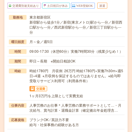
交通費別途支給あり
土日祝日が休み
WEB登録OK
派遣
東京都新宿区
勤務地
新宿駅から徒歩1分／新宿(東京メトロ)駅から---分／新宿西
口駅から---分／西武新宿駅から---分／新宿三丁目駅から---
分
月～金／週5日
曜日頻度
09:00-17:30（休憩60分）実働7時間30分（残業少なめ！）
時間
即日～長期 ※開始日相談OK
期間
時給1780円 月収例 26万円 時給1780円×実働7h30m×週5
時給
日×4週 ※月収例を保証するものではありません。※給与即
受取りサービス利用可（利用条件有）
交通費
1ヶ月3万円を上限として実費支給
人事労務のお仕事＊人事労務の業務サポートとして…・月
仕事内容
次給与、賞与計算・退職金計算（確定拠出年金処理含…
ブランクOK / 英語力不要
応募資格
給与・社保事務の経験がある方