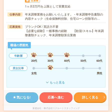
交通費
1ヶ月3万円を上限として実費支給
年末調整業務をお願いいたします。・年末調整申告書類の
仕事内容
内容チェック（生命保険料控除、住宅ローン控除等の…
ブランクOK / 英語力不要
応募資格
【必要な経験】一般事務の経験 【歓迎/スキル】年末調
整書類チェック、年末調整額算出業務
職場の雰囲気
年齢層
20代
30代
40代
50代
60代
男女比率
女性
男性
もっと見る
気になる!
応募へ進む
詳しく見る
派遣会社
株式会社リクルートスタッフィング