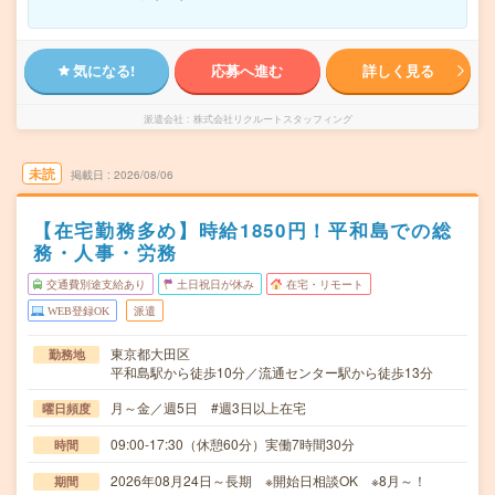
気になる!
応募へ進む
詳しく見る
派遣会社
株式会社リクルートスタッフィング
未読
掲載日
2026/08/06
【在宅勤務多め】時給1850円！平和島での総
務・人事・労務
交通費別途支給あり
土日祝日が休み
在宅・リモート
WEB登録OK
派遣
東京都大田区
勤務地
平和島駅から徒歩10分／流通センター駅から徒歩13分
月～金／週5日 #週3日以上在宅
曜日頻度
09:00-17:30（休憩60分）実働7時間30分
時間
2026年08月24日～長期 ※開始日相談OK ※8月～！
期間