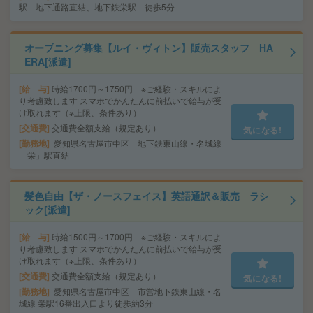
駅 地下通路直結、地下鉄栄駅 徒歩5分
オープニング募集【ルイ・ヴィトン】販売スタッフ HA
ERA[派遣]
給 与
時給1700円～1750円 ※ご経験・スキルによ
り考慮致します スマホでかんたんに前払いで給与が受
け取れます（※上限、条件あり）
交通費
交通費全額支給（規定あり）
気になる!
勤務地
愛知県名古屋市中区 地下鉄東山線・名城線
「栄」駅直結
髪色自由【ザ・ノースフェイス】英語通訳＆販売 ラシ
ック[派遣]
給 与
時給1500円～1700円 ※ご経験・スキルによ
り考慮致します スマホでかんたんに前払いで給与が受
け取れます（※上限、条件あり）
交通費
交通費全額支給（規定あり）
気になる!
勤務地
愛知県名古屋市中区 市営地下鉄東山線・名
城線 栄駅16番出入口より徒歩約3分