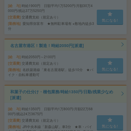
給 与
時給1900円 日額平均1万5200円/月額30万4
000円/残込37万5250円
交通費
交通費支給（規定あり）
気になる!
勤務地
愛知県弥富市 ★無料駐車場有 ※敷地内徒歩3
分
名古屋市港区！製造！時給2050円[派遣]
給 与
時給2050円～2100円
交通費
交通費支給（規定あり）
気になる!
勤務地
名鉄築港線「東名古屋港駅」徒歩10分 ★バ
イク・自転車通勤可
和菓子の仕分け・梱包業務/時給1350円/日勤/残業少なめ
[派遣]
給 与
時給1350円 日額平均1万800円/月額22万68
00円/残込24万3675円
交通費
交通費支給（規定あり）
気になる!
勤務地
JR中央本線「新森山駅」車3分 ★車・バイ