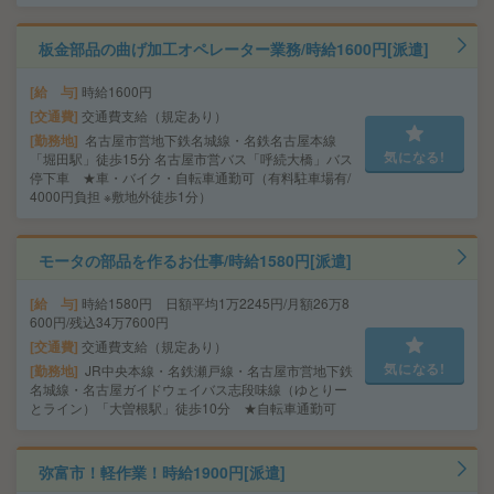
板金部品の曲げ加工オペレーター業務/時給1600円[派遣]
給 与
時給1600円
交通費
交通費支給（規定あり）
勤務地
名古屋市営地下鉄名城線・名鉄名古屋本線
気になる!
「堀田駅」徒歩15分 名古屋市営バス「呼続大橋」バス
停下車 ★車・バイク・自転車通勤可（有料駐車場有/
4000円負担 ※敷地外徒歩1分）
モータの部品を作るお仕事/時給1580円[派遣]
給 与
時給1580円 日額平均1万2245円/月額26万8
600円/残込34万7600円
交通費
交通費支給（規定あり）
気になる!
勤務地
JR中央本線・名鉄瀬戸線・名古屋市営地下鉄
名城線・名古屋ガイドウェイバス志段味線（ゆとりー
とライン）「大曽根駅」徒歩10分 ★自転車通勤可
弥富市！軽作業！時給1900円[派遣]