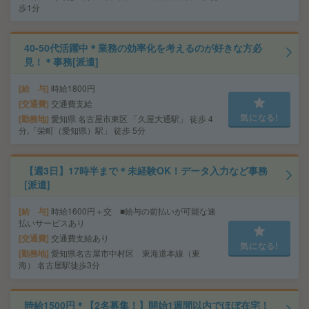
歩1分
40-50代活躍中＊業務の効率化を考えるのが好きな方必
見！＊事務[派遣]
給 与
時給1800円
交通費
交通費支給
気になる!
勤務地
愛知県 名古屋市東区 「久屋大通駅」 徒歩 4
分,「栄町（愛知県）駅」 徒歩 5分
【週3日】17時半まで＊未経験OK！データ入力など事務
[派遣]
給 与
時給1600円＋交 ■給与の前払いが可能な速
払いサービスあり
交通費
交通費支給あり
気になる!
勤務地
愛知県名古屋市中村区 東海道本線（東
海） 名古屋駅徒歩3分
時給1500円＊【2名募集！】開始1週間以内でほぼ在宅！