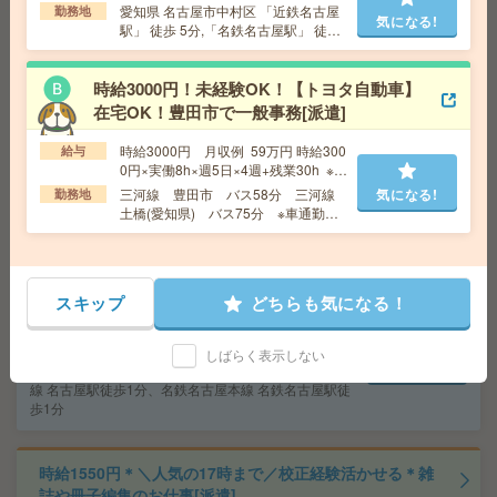
愛知県 名古屋市中村区 「近鉄名古屋
勤務地
気になる!
駅」 徒歩 5分,「名鉄名古屋駅」 徒
歩 5分
【時短相談OK】JPタワーで働く！で働く事務＊[派遣]
時給3000円！未経験OK！【トヨタ自動車】
給 与
時給1550円
在宅OK！豊田市で一般事務[派遣]
交通費
交通費支給
時給3000円 月収例 59万円 時給300
気になる!
給与
勤務地
愛知県 名古屋市中村区 「名古屋駅」 徒歩 1
0円×実働8h×週5日×4週+残業30h ※月
分,「名鉄名古屋駅」 徒歩 5分
収例を保証するものではありません。
三河線 豊田市 バス58分 三河線
気になる!
勤務地
土橋(愛知県) バス75分 ※車通勤可
能
5名募集！半分在宅！未経験OK＊時給1500円！メールで
の面接日程調整[派遣]
スキップ
どちらも気になる！
給 与
時給1500円＋交 【月収例】303,750円～ ■
給与の前払いが可能な速払いサービスあり
交通費
交通費支給あり
しばらく表示しない
気になる!
勤務地
愛知県名古屋市中村区 名古屋地下鉄東山
線 名古屋駅徒歩1分、名鉄名古屋本線 名鉄名古屋駅徒
歩1分
時給1550円＊＼人気の17時まで／校正経験活かせる＊雑
誌や冊子編集のお仕事[派遣]