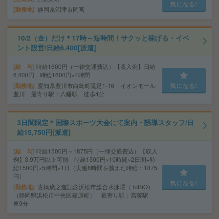
気になる!
勤務地
静岡県沼津市岡宮
10/2（金）だけ＊17時～短時間！サクッと稼げる・イベ
ント設営/日給6,400[派遣]
給 与
時給1600円（一律交通費込）【収入例】日給
6,400円 時給1600円×4時間
勤務地
愛知県豊川市白鳥町兎足1-16 イオンモール
気になる!
豊川 最寄り駅：八幡駅 徒歩4分
3日間限定＊国際スポーツ大会にて案内・誘導スタッフ/日
給15,750円[派遣]
給 与
時給1500円～1875円（一律交通費込）【収入
例】3.9万円以上可能 時給1500円×10時間×2日間+時
給1500円×5時間×1日（実働8時間を越えた時給：1875
円）
気になる!
勤務地
古橋廣之進記念浜松市総合水泳場（ToBiO）
（静岡県浜松市中央区篠原町） 最寄り駅：高塚駅
車9分