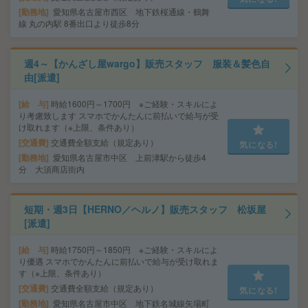
勤務地
愛知県名古屋市西区 地下鉄桜通線・鶴舞
線 丸の内駅 8番出口より徒歩8分
週4～【かんざし屋wargo】販売スタッフ 服装＆髪色自
由[派遣]
給 与
時給1600円～1700円 ※ご経験・スキルによ
り考慮致します スマホでかんたんに前払いで給与が受
け取れます（※上限、条件あり）
交通費
交通費全額支給（規定あり）
気になる!
勤務地
愛知県名古屋市中区 上前津駅から徒歩4
分 大須商店街内
短期・週3日【HERNO／ヘルノ】販売スタッフ 松坂屋
[派遣]
給 与
時給1750円～1850円 ※ご経験・スキルによ
り優遇 スマホでかんたんに前払いで給与が受け取れま
す（※上限、条件あり）
交通費
交通費全額支給（規定あり）
気になる!
勤務地
愛知県名古屋市中区 地下鉄名城線矢場町