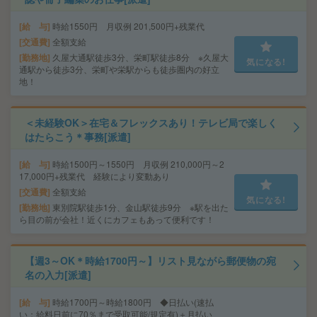
給 与
時給1550円 月収例 201,500円+残業代
交通費
全額支給
勤務地
久屋大通駅徒歩3分、栄町駅徒歩8分 ※久屋大
気になる!
通駅から徒歩3分、栄町や栄駅からも徒歩圏内の好立
地！
＜未経験OK＞在宅＆フレックスあり！テレビ局で楽しく
はたらこう＊事務[派遣]
給 与
時給1500円～1550円 月収例 210,000円～2
17,000円+残業代 経験により変動あり
交通費
全額支給
気になる!
勤務地
東別院駅徒歩1分、金山駅徒歩9分 ※駅を出た
ら目の前が会社！近くにカフェもあって便利です！
【週3～OK＊時給1700円～】リスト見ながら郵便物の宛
名の入力[派遣]
給 与
時給1700円～時給1800円 ◆日払い(速払
い：給料日前に70％まで受取可能/規定有)＋月払い