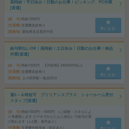
高時給！平日休み！日勤のお仕事！ピッキング、PC作業
[派遣]
給 与
時給1350円
交通費
交通費支給有り
気になる!
勤務地
愛知県名古屋市中区
給与即払いOK！高時給！土日休み！日勤のお仕事！検品
作業[派遣]
給 与
時給1500円 【月収例】240000円以上
交通費
交通費支給有り
気になる!
勤務地
上小田井駅～徒歩20分
週3～＆時短可 ブリリアンスプラス ショールーム受付
スタッフ[派遣]
給 与
時給1500円～1600円 ※ご経験・スキルによ
り考慮致します スマホでかんたんに前払いで給与が受
け取れます（※上限、条件あり）
交通費
交通費全額支給（規定あり）
気になる!