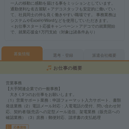
一人の移動に感動を届ける事をミッションとしています。
通勤便利な名古屋駅＋アデコスタッフも安定的に働いてい
て、社員同士の仲も良く働きやすい職場です。 事務業務は
システムやExcelやWordなどを使用していただきます。
＜お仕事スタート応援キャンペーン＞アデコでの就業開始
で、就業応援金1万円支給（対象は諸条件あり）
募集情報
選考・登録
派遣会社概要
お仕事の概要
営業事務
【大手関連企業での一般事務】
大きく3つのお仕事をお願いします。
（1）営業サポート業務：申請フォーマット入力サポート、書類
発送業務（2）電話メール対応：入電電話の受付、問い合わせ対
応、契約者/販売店への定型メール送信、架電業務（販売店への
確認業務）（3）庶務：郵便対応、請求書の支払処理
応募資格