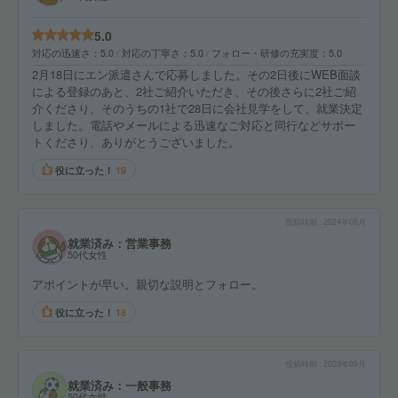
5.0
対応の迅速さ
5.0
対応の丁寧さ
5.0
フォロー・研修の充実度
5.0
2月18日にエン派遣さんで応募しました。その2日後にWEB面談
による登録のあと、2社ご紹介いただき、その後さらに2社ご紹
介くださり、そのうちの1社で28日に会社見学をして、就業決定
しました。電話やメールによる迅速なご対応と同行などサポー
トくださり、ありがとうございました。
役に立った！
19
投稿時期
2024年06月
就業済み：営業事務
50代女性
アポイントが早い。親切な説明とフォロー。
役に立った！
18
投稿時期
2023年09月
就業済み：一般事務
50代女性