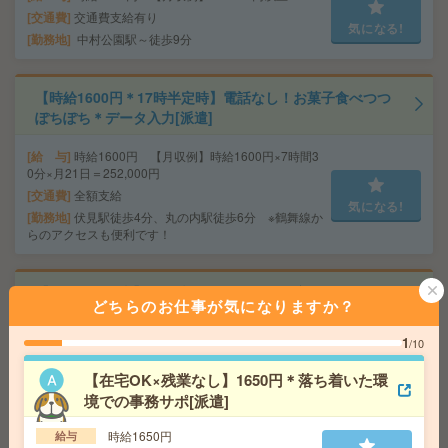
交通費
交通費支給有り
気になる!
勤務地
中村公園駅～徒歩9分
【時給1600円＊17時半定時】電話なし！お菓子食べつつ
ぽちぽち＊データ入力[派遣]
給 与
時給1600円 【月収例】時給1600円×7時間3
0分×月21日＝252,000円
交通費
全額支給
気になる!
勤務地
伏見駅徒歩4分、丸の内駅徒歩6分 ※鶴舞線か
らのアクセスも便利です！
【トヨタ自動車】＼興味があるでOK／在宅あり＊グッズ
どちらのお仕事が気になりますか？
の企画販売チームで事務[派遣]
1
/10
給 与
時給1670円 【月収例】時給1670円×8時間×
21日＝280,560円＋残業代
【在宅OK×残業なし】1650円＊落ち着いた環
交通費
全額支給
境での事務サポ[派遣]
気になる!
勤務地
名古屋駅徒歩1分、近鉄名古屋駅徒歩2分 ※駅
直結【ミッドランドスクエア】でのご就業です駅直
時給1650円
給与
結！