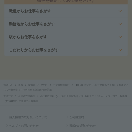
条件を指定してお仕事をさがす
職種からお仕事をさがす
勤務地からお仕事をさがす
駅からお仕事をさがす
こだわりからお仕事をさがす
派遣TOP
東海
愛知県
中村区
アデコ株式会社
【即日】在宅あり×出社名駅スグ！おしゃれオフィ
スで一般事務（111644182）の派遣の仕事詳細
派遣TOP
名鉄名古屋本線
名鉄名古屋駅
【即日】在宅あり×出社名駅スグ！おしゃれオフィスで一般事務
（111644182）の派遣の仕事詳細
個人情報の取り扱いについて
ご利用規約
ヘルプ・お問い合わせ
掲載のお問い合わせ