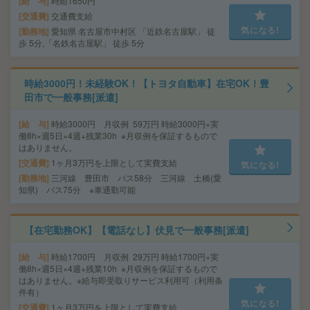
給 与
時給1650円
交通費
交通費支給
気になる!
勤務地
愛知県 名古屋市中村区 「近鉄名古屋駅」 徒
歩 5分,「名鉄名古屋駅」 徒歩 5分
時給3000円！未経験OK！【トヨタ自動車】在宅OK！豊
田市で一般事務[派遣]
給 与
時給3000円 月収例 59万円 時給3000円×実
働8h×週5日×4週+残業30h ※月収例を保証するもので
はありません。
交通費
1ヶ月3万円を上限として実費支給
気になる!
勤務地
三河線 豊田市 バス58分 三河線 土橋(愛
知県) バス75分 ※車通勤可能
【在宅勤務OK】【電話なし】伏見で一般事務[派遣]
給 与
時給1700円 月収例 29万円 時給1700円×実
働8h×週5日×4週+残業10h ※月収例を保証するもので
はありません。※給与即受取りサービス利用可（利用条
件有）
気になる!
交通費
1ヶ月3万円を上限として実費支給