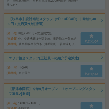
ク・自転車通勤可（有料駐車場有/2000円負担 ※敷地外
徒歩3分）
【岐阜市】設計補助スタッフ（2D・3DCAD）｜時給2,40
0円＋交通費支給[派遣]
給 与
時給2,400円＋交通費支給
交通費
公共交通機関は全額支給、車通勤は一部支給
気になる!
勤務地
岐阜県岐阜市六条（車通勤可・駐車場あり）
エリア担当スタッフ[正社員への紹介予定派遣]
給 与
1400円
勤務地
名古屋市
気になる!
【沼津市岡宮】今年9月オープン！！オープニングスタッ
フ募集♪[派遣]
給 与
1400円～1600円
交通費
全額支給