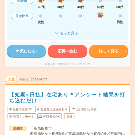
年齢層
20代
30代
40代
50代
60代
男女比率
女性
男性
もっと見る
気になる!
応募へ進む
詳しく見る
派遣会社
株式会社カインズスタッフ
未読
掲載日
2026/08/07
【短期×日払】在宅あり＊アンケート結果を打
ち込むだけ！
職種未経験OK
交通費別途支給あり
土日祝日が休み
在宅・リモート
WEB登録OK
派遣
千葉県船橋市
勤務地
西船橋駅から徒歩5分／京成西船駅から徒歩7分／京成中山