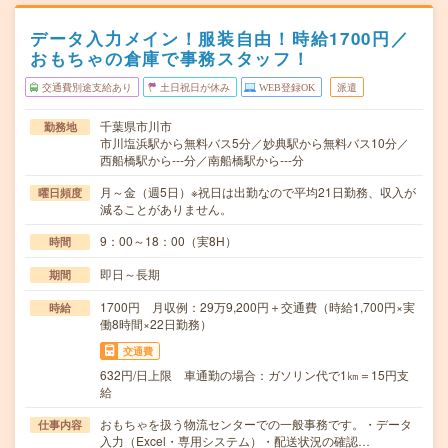
データ入力メイン！服装自由！時給1700円／
おもちゃの倉庫で事務スタッフ！
交通費別途支給あり
土日祝日が休み
WEB登録OK
派遣
千葉県市川市
勤務地
市川塩浜駅から無料バス5分／妙典駅から無料バス10分／
西船橋駅から---分／南船橋駅から---分
月～金（週5日）※祝日は出勤なので平均21日勤務、収入が
曜日頻度
減ることがありません。
9：00～18：00（実8H）
時間
即日～長期
期間
1700円 月収例：29万9,200円＋交通費（時給1,700円×実
時給
働8時間×22日勤務）
交通費
632円/日上限 車通勤の場合：ガソリン代で1㎞＝15円支
給
おもちゃを扱う物流センターでの一般事務です。・データ
仕事内容
入力（Excel・専用システム）・配送状況の確認…