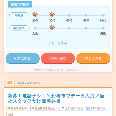
職場の雰囲気
年齢層
20代
30代
40代
50代
60代
男女比率
女性
男性
もっと見る
気になる!
応募へ進む
詳しく見る
派遣会社
株式会社グラスト 秋葉原オフィス
未読
掲載日
2026/08/07
急募！電話ナシ！＼船橋市でデータ入力／当
社スタッフだけ無料弁当
職種未経験OK
交通費別途支給あり
土日祝日が休み
WEB登録OK
派遣