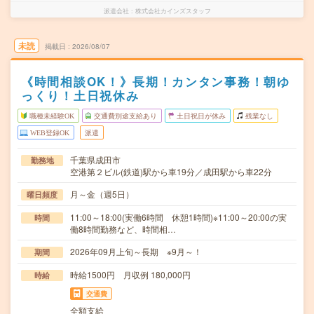
派遣会社
株式会社カインズスタッフ
未読
掲載日
2026/08/07
《時間相談OK！》長期！カンタン事務！朝ゆ
っくり！土日祝休み
職種未経験OK
交通費別途支給あり
土日祝日が休み
残業なし
WEB登録OK
派遣
千葉県成田市
勤務地
空港第２ビル(鉄道)駅から車19分／成田駅から車22分
月～金（週5日）
曜日頻度
11:00～18:00(実働6時間 休憩1時間)※11:00～20:00の実
時間
働8時間勤務など、時間相…
2026年09月上旬～長期 ※9月～！
期間
時給1500円 月収例 180,000円
時給
交通費
全額支給