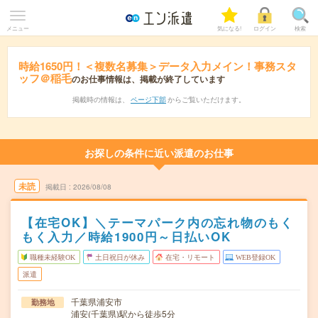
メニュー
気になる!
ログイン
検索
時給1650円！＜複数名募集＞データ入力メイン！事務スタ
ッフ＠稲毛
のお仕事情報は、掲載が終了しています
掲載時の情報は、
ページ下部
からご覧いただけます。
お探しの条件に近い派遣のお仕事
未読
掲載日
2026/08/08
【在宅OK】＼テーマパーク内の忘れ物のもく
もく入力／時給1900円～日払いOK
職種未経験OK
土日祝日が休み
在宅・リモート
WEB登録OK
派遣
千葉県浦安市
勤務地
浦安(千葉県)駅から徒歩5分