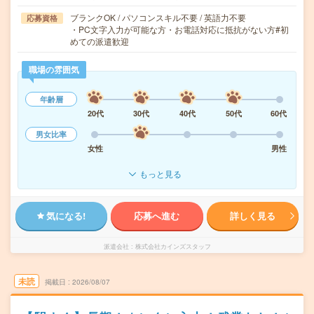
ブランクOK / パソコンスキル不要 / 英語力不要
応募資格
・PC文字入力が可能な方・お電話対応に抵抗がない方#初
めての派遣歓迎
職場の雰囲気
年齢層
20代
30代
40代
50代
60代
男女比率
女性
男性
もっと見る
気になる!
応募へ進む
詳しく見る
派遣会社
株式会社カインズスタッフ
未読
掲載日
2026/08/07