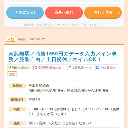
気になる!
応募へ進む
詳しく見る
派遣会社
株式会社スタッフサービス（神奈川・千葉・埼玉エリア）
未読
掲載日
2026/08/07
南船橋駅／時給1550円のデータ入力メイン事
務／服装自由／土日祝休／ネイルOK！
職種未経験OK
交通費別途支給あり
土日祝日が休み
WEB登録OK
派遣
千葉県船橋市
勤務地
南船橋駅から徒歩10分／船橋競馬場駅から徒歩16分
平日5日
曜日頻度
9：00～18：00（実働8H）もしくは9：00～17：00（実働
時間
7H）どちらか選べます！
即日～長期 ※入社日はご相談ください！
期間