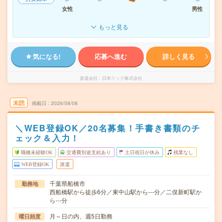
女性
男性
もっと見る
気になる!
応募へ進む
詳しく見る
派遣会社
日本リック株式会社
未読
掲載日
2026/08/08
＼WEB登録OK／20名募集！手書き書類のチ
ェック＆入力！
職種未経験OK
交通費別途支給あり
土日祝日が休み
残業なし
WEB登録OK
派遣
千葉県船橋市
勤務地
西船橋駅から徒歩6分／東中山駅から---分／二俣新町駅か
ら---分
月～日の内、週5日勤務
曜日頻度