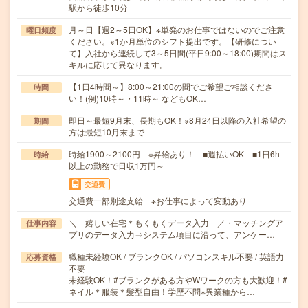
駅から徒歩10分
月～日【週2～5日OK】※単発のお仕事ではないのでご注意
曜日頻度
ください。※1か月単位のシフト提出です。【研修につい
て】入社から連続して3～5日間(平日9:00～18:00)期間はス
キルに応じて異なります。
【1日4時間～】8:00～21:00の間でご希望ご相談くださ
時間
い！(例)10時～・11時～ などもOK…
即日～最短9月末、長期もOK！※8月24日以降の入社希望の
期間
方は最短10月末まで
時給1900～2100円 ※昇給あり！ ■週払いOK ■1日6h
時給
以上の勤務で日収1万円～
交通費
交通費一部別途支給 ※お仕事によって変動あり
＼ 嬉しい在宅＊もくもくデータ入力 ／・マッチングア
仕事内容
プリのデータ入力⇒システム項目に沿って、アンケー…
職種未経験OK / ブランクOK / パソコンスキル不要 / 英語力
応募資格
不要
未経験OK！#ブランクがある方やWワークの方も大歓迎！#
ネイル＊服装＊髪型自由！学歴不問※異業種から…