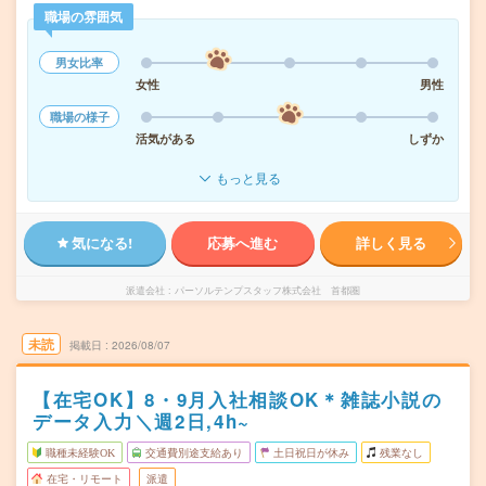
職場の雰囲気
男女比率
女性
男性
職場の様子
活気がある
しずか
もっと見る
気になる!
応募へ進む
詳しく見る
派遣会社
パーソルテンプスタッフ株式会社 首都圏
未読
掲載日
2026/08/07
【在宅OK】8・9月入社相談OK＊雑誌小説の
データ入力＼週2日,4h~
職種未経験OK
交通費別途支給あり
土日祝日が休み
残業なし
在宅・リモート
派遣