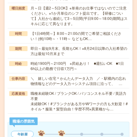
月～日【週2～5日OK】※単発のお仕事ではないのでご注意
曜日頻度
ください。※1か月単位のシフト提出です。【研修につい
て】入社から連続して3～5日間(平日9:00～18:00)期間はス
キルに応じて異なります。
【1日4時間～】8:00～21:00の間でご希望ご相談くださ
時間
い！(例)10時～・11時～ などもOK…
即日～最短9月末、長期もOK！※8月24日以降の入社希望の
期間
方は最短10月末まで
時給1900円～2100円 ※昇給あり！ ■週払いOK ■1日
時給
6h以上の勤務で日収1万円～
＼ 嬉しい在宅＊かんたんデータ入力 ／・駅構内の忘れ
仕事内容
物情報などのデータ入力⇒システム項目に沿って、 …
職種未経験OK / ブランクOK / パソコンスキル不要 / 英語力
応募資格
不要
未経験OK！#ブランクがある方やWワークの方も大歓迎！#
ネイル＊服装＊髪型自由！学歴不問※異業種から…
職場の雰囲気
年齢層