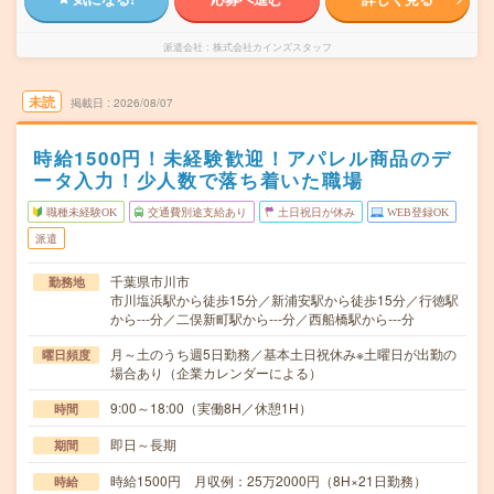
派遣会社
株式会社カインズスタッフ
未読
掲載日
2026/08/07
時給1500円！未経験歓迎！アパレル商品のデ
ータ入力！少人数で落ち着いた職場
職種未経験OK
交通費別途支給あり
土日祝日が休み
WEB登録OK
派遣
千葉県市川市
勤務地
市川塩浜駅から徒歩15分／新浦安駅から徒歩15分／行徳駅
から---分／二俣新町駅から---分／西船橋駅から---分
月～土のうち週5日勤務／基本土日祝休み※土曜日が出勤の
曜日頻度
場合あり（企業カレンダーによる）
9:00～18:00（実働8H／休憩1H）
時間
即日～長期
期間
時給1500円 月収例：25万2000円（8H×21日勤務）
時給