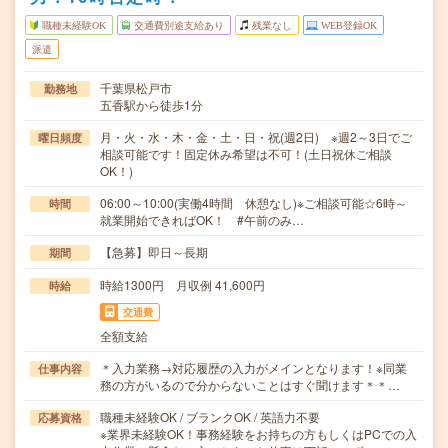
職種未経験OK
交通費別途支給あり
残業なし
WEB登録OK
派遣
千葉県松戸市
勤務地
五香駅から徒歩1分
月・火・水・木・金・土・日・祝(週2日) ※週2～3日でご
曜日頻度
相談可能です！固定休み希望は不可！(土日祝休ご相談
OK！)
06:00～10:00(実働4時間 休憩なし)※ご相談可能☆6時～
時間
就業開始できればOK！ #午前のみ…
【急募】即日～長期
期間
時給1300円 月収例 41,600円
時給
交通費
全額支給
＊入力業務→対応履歴の入力がメインとなります！※同業
仕事内容
務の方がいるので分からないことはすぐ聞けます＊＊…
職種未経験OK / ブランクOK / 英語力不要
応募資格
※業界未経験OK！事務経験をお持ちの方もしくはPCでの入