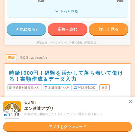
女性
男性
もっと見る
気になる!
応募へ進む
詳しく見る
派遣会社
テイケイワークス株式会社（募集担当）
未読
掲載日
2026/08/06
時給1600円！経験を活かして落ち着いて働け
る！書類作成＆データ入力
交通費別途支給あり
土日祝日が休み
WEB登録OK
派遣
千葉市中央区
勤務地
大人気！
千葉寺駅から徒歩5分／蘇我駅から徒歩10分／千葉駅から
エン派遣アプリ
バス15分
派遣のお仕事情報がたくさん！プッシュ通知で受け取ろう！
月～日（週5日勤務、お好きな曜日を選べます！）
曜日頻度
アプリをダウンロード
【勤務時間が選べる】8：30 ～ 17:00の間※1日5時間～OK
時間