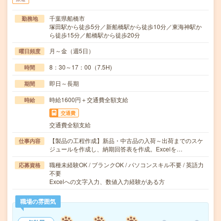
千葉県船橋市
勤務地
塚田駅から徒歩5分／新船橋駅から徒歩10分／東海神駅か
ら徒歩15分／船橋駅から徒歩20分
月～金（週5日）
曜日頻度
8：30～17：00（7.5H)
時間
即日～長期
期間
時給1600円＋交通費全額支給
時給
交通費
交通費全額支給
【製品の工程作成】新品・中古品の入荷～出荷までのスケ
仕事内容
ジュールを作成し、納期回答表を作成。Excelを…
職種未経験OK / ブランクOK / パソコンスキル不要 / 英語力
応募資格
不要
Excelへの文字入力、数値入力経験がある方
職場の雰囲気