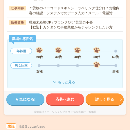
＊貨物のバーコードスキャン・ラベリング仕分け＊貨物内
仕事内容
容の確認・システムでのデータ入力＊メール・電話対…
職種未経験OK / ブランクOK / 英語力不要
応募資格
【歓迎】カンタンな事務業務からチャレンジしたい方
職場の雰囲気
年齢層
20代
30代
40代
50代
60代
男女比率
女性
男性
もっと見る
気になる!
応募へ進む
詳しく見る
派遣会社
パーソルテンプスタッフ株式会社 首都圏
未読
掲載日
2026/08/07