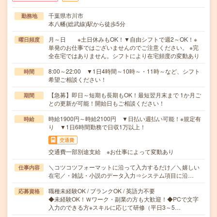
千葉県市川市
勤務地
本八幡(総武線)駅から徒歩5分
月～日 ※土日休みもOK！▼自由シフトで週2～OK！※
曜日頻度
単発のお仕事ではございませんのでご注意ください。 ※完
全在宅ではありません。シフトにより在宅頻度の変動あり
8:00～22:00 ▼1日4時間～10時～・11時～など、シフト
時間
希望ご相談ください！
【急募】即日～短期も長期もOK！最短翌月末まで 1か月ご
期間
との更新が可能！開始日もご相談ください！
時給1900円～時給2100円 ▼日払い週払い可能！※規定有
時給
り ▼1日6時間勤務で日収1万以上！
交通費
交通費一部別途支給 ※お仕事によって変動あり
＼コツコツフォーマットに沿って入力するだけ／＼嬉しい
仕事内容
在宅／・雑誌・小説のデータ入力⇒システム項目に沿…
職種未経験OK / ブランクOK / 英語力不要
応募資格
◆未経験OK！Ｗワーク・副業の方も大歓迎！◆PCで文字
入力のできる方※スキルに応じて研修（平日3～5…