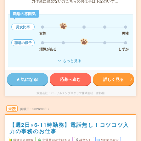
力作業に懸念ない方こちらのお仕事は下記のいず…
職場の雰囲気
男女比率
女性
男性
職場の様子
活気がある
しずか
もっと見る
気になる!
応募へ進む
詳しく見る
派遣会社
パーソルテンプスタッフ株式会社 首都圏
未読
掲載日
2026/08/07
【週2日×6-11時勤務】電話無し！コツコツ入
力の事務のお仕事
職種未経験OK
交通費別途支給あり
残業なし
WEB登録OK