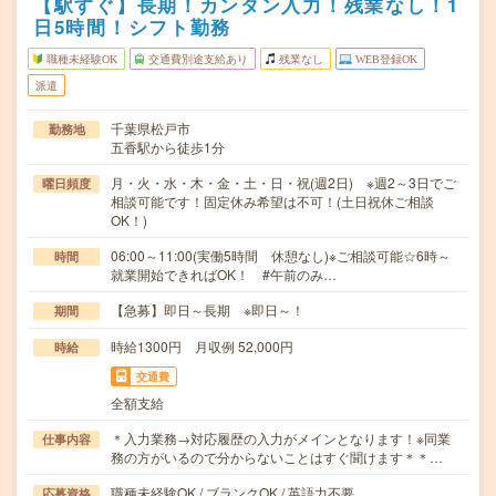
【駅すぐ】長期！カンタン入力！残業なし！1
日5時間！シフト勤務
職種未経験OK
交通費別途支給あり
残業なし
WEB登録OK
派遣
千葉県松戸市
勤務地
五香駅から徒歩1分
月・火・水・木・金・土・日・祝(週2日) ※週2～3日でご
曜日頻度
相談可能です！固定休み希望は不可！(土日祝休ご相談
OK！)
06:00～11:00(実働5時間 休憩なし)※ご相談可能☆6時～
時間
就業開始できればOK！ #午前のみ…
【急募】即日～長期 ※即日～！
期間
時給1300円 月収例 52,000円
時給
交通費
全額支給
＊入力業務→対応履歴の入力がメインとなります！※同業
仕事内容
務の方がいるので分からないことはすぐ聞けます＊＊…
職種未経験OK / ブランクOK / 英語力不要
応募資格