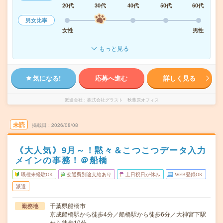
20代
30代
40代
50代
60代
男女比率
女性
男性
もっと見る
気になる!
応募へ進む
詳しく見る
派遣会社
株式会社グラスト 秋葉原オフィス
未読
掲載日
2026/08/08
《大人気》9月～！黙々＆こつこつデータ入力
メインの事務！＠船橋
職種未経験OK
交通費別途支給あり
土日祝日が休み
WEB登録OK
派遣
千葉県船橋市
勤務地
京成船橋駅から徒歩4分／船橋駅から徒歩6分／大神宮下駅
から徒歩10分