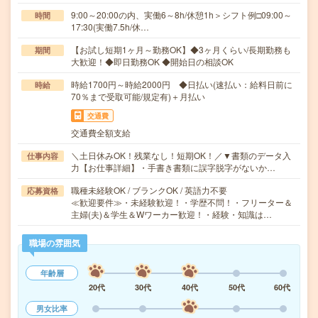
9:00～20:00の内、実働6～8h/休憩1h＞シフト例□09:00～
時間
17:30(実働7.5h/休…
【お試し短期1ヶ月～勤務OK】◆3ヶ月くらい/長期勤務も
期間
大歓迎！◆即日勤務OK ◆開始日の相談OK
時給1700円～時給2000円 ◆日払い(速払い：給料日前に
時給
70％まで受取可能/規定有)＋月払い
交通費
交通費全額支給
＼土日休みOK！残業なし！短期OK！／▼書類のデータ入
仕事内容
力【お仕事詳細】・手書き書類に誤字脱字がないか…
職種未経験OK / ブランクOK / 英語力不要
応募資格
≪歓迎要件≫・未経験歓迎！・学歴不問！・フリーター＆
主婦(夫)＆学生＆Wワーカー歓迎！・経験・知識は…
職場の雰囲気
年齢層
20代
30代
40代
50代
60代
男女比率