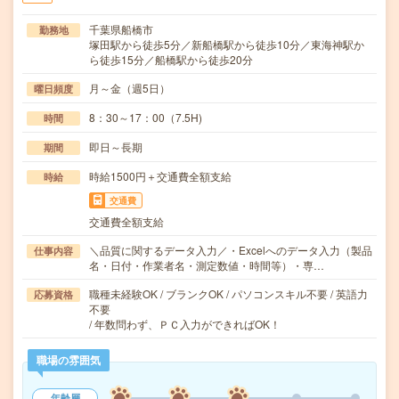
千葉県船橋市
勤務地
塚田駅から徒歩5分／新船橋駅から徒歩10分／東海神駅か
ら徒歩15分／船橋駅から徒歩20分
月～金（週5日）
曜日頻度
8：30～17：00（7.5H)
時間
即日～長期
期間
時給1500円＋交通費全額支給
時給
交通費
交通費全額支給
＼品質に関するデータ入力／・Excelへのデータ入力（製品
仕事内容
名・日付・作業者名・測定数値・時間等）・専…
職種未経験OK / ブランクOK / パソコンスキル不要 / 英語力
応募資格
不要
/ 年数問わず、ＰＣ入力ができればOK！
職場の雰囲気
年齢層