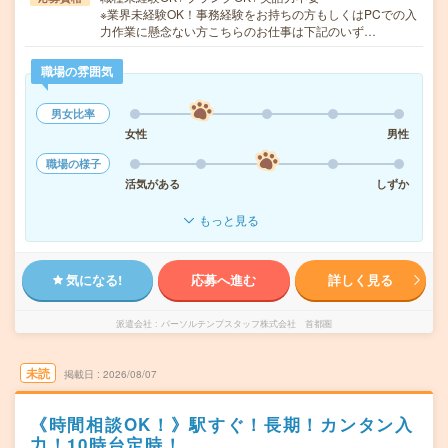
※業界未経験OK！事務経験をお持ちの方もしくはPCでの入
力作業に懸念ない方こちらのお仕事は下記のいず…
職場の雰囲気
男女比率
女性
男性
職場の様子
活気がある
しずか
もっと見る
気になる!
応募へ進む
詳しく見る
派遣会社
パーソルテンプスタッフ株式会社 首都圏
未読
掲載日
2026/08/07
《時間相談OK！》駅すぐ！長期！カンタン入
力！10時台定時！