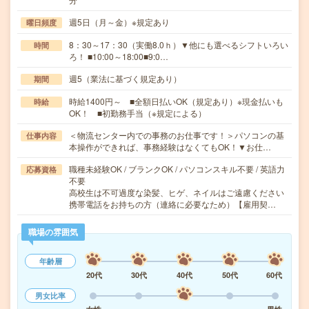
週5日（月～金）※規定あり
曜日頻度
8：30～17：30（実働8.0ｈ）▼他にも選べるシフトいろい
時間
ろ！ ■10:00～18:00■9:0…
週5（業法に基づく規定あり）
期間
時給1400円～ ■全額日払いOK（規定あり）※現金払いも
時給
OK！ ■初勤務手当（※規定による）
＜物流センター内での事務のお仕事です！＞パソコンの基
仕事内容
本操作ができれば、事務経験はなくてもOK！▼お仕…
職種未経験OK / ブランクOK / パソコンスキル不要 / 英語力
応募資格
不要
高校生は不可過度な染髪、ヒゲ、ネイルはご遠慮ください
携帯電話をお持ちの方（連絡に必要なため）【雇用契…
職場の雰囲気
年齢層
20代
30代
40代
50代
60代
男女比率