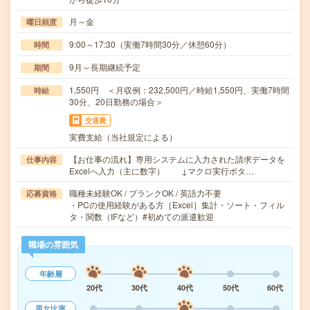
月～金
曜日頻度
9:00～17:30（実働7時間30分／休憩60分）
時間
9月～長期継続予定
期間
1,550円 ＜月収例：232,500円／時給1,550円、実働7時間
時給
30分、20日勤務の場合＞
交通費
実費支給（当社規定による）
【お仕事の流れ】専用システムに入力された請求データを
仕事内容
Excelへ入力（主に数字） ↓マクロ実行ボタ…
職種未経験OK / ブランクOK / 英語力不要
応募資格
・PCの使用経験がある方［Excel］集計・ソート・フィル
タ・関数（IFなど）#初めての派遣歓迎
職場の雰囲気
年齢層
20代
30代
40代
50代
60代
男女比率