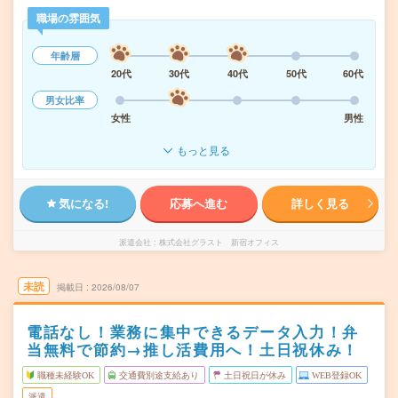
職場の雰囲気
年齢層
20代
30代
40代
50代
60代
男女比率
女性
男性
もっと見る
気になる!
応募へ進む
詳しく見る
派遣会社
株式会社グラスト 新宿オフィス
未読
掲載日
2026/08/07
電話なし！業務に集中できるデータ入力！弁
当無料で節約→推し活費用へ！土日祝休み！
職種未経験OK
交通費別途支給あり
土日祝日が休み
WEB登録OK
派遣