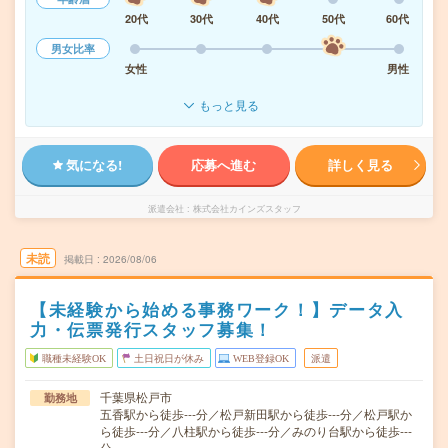
20代
30代
40代
50代
60代
男女比率
女性
男性
もっと見る
気になる!
応募へ進む
詳しく見る
派遣会社
株式会社カインズスタッフ
未読
掲載日
2026/08/06
【未経験から始める事務ワーク！】データ入
力・伝票発行スタッフ募集！
職種未経験OK
土日祝日が休み
WEB登録OK
派遣
千葉県松戸市
勤務地
五香駅から徒歩---分／松戸新田駅から徒歩---分／松戸駅か
ら徒歩---分／八柱駅から徒歩---分／みのり台駅から徒歩---
分