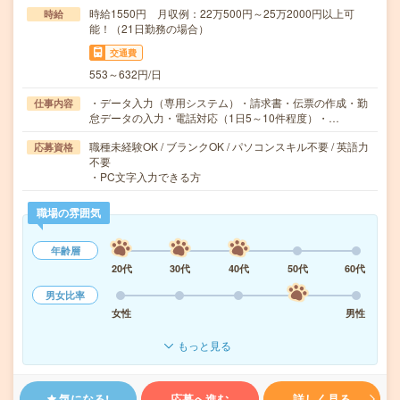
時給1550円 月収例：22万500円～25万2000円以上可
時給
能！（21日勤務の場合）
交通費
553～632円/日
・データ入力（専用システム）・請求書・伝票の作成・勤
仕事内容
怠データの入力・電話対応（1日5～10件程度）・…
職種未経験OK / ブランクOK / パソコンスキル不要 / 英語力
応募資格
不要
・PC文字入力できる方
職場の雰囲気
年齢層
20代
30代
40代
50代
60代
男女比率
女性
男性
もっと見る
気になる!
応募へ進む
詳しく見る