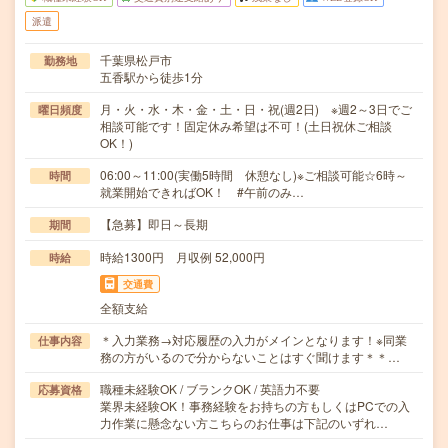
派遣
千葉県松戸市
勤務地
五香駅から徒歩1分
月・火・水・木・金・土・日・祝(週2日) ※週2～3日でご
曜日頻度
相談可能です！固定休み希望は不可！(土日祝休ご相談
OK！)
06:00～11:00(実働5時間 休憩なし)※ご相談可能☆6時～
時間
就業開始できればOK！ #午前のみ…
【急募】即日～長期
期間
時給1300円 月収例 52,000円
時給
交通費
全額支給
＊入力業務→対応履歴の入力がメインとなります！※同業
仕事内容
務の方がいるので分からないことはすぐ聞けます＊＊…
職種未経験OK / ブランクOK / 英語力不要
応募資格
業界未経験OK！事務経験をお持ちの方もしくはPCでの入
力作業に懸念ない方こちらのお仕事は下記のいずれ…