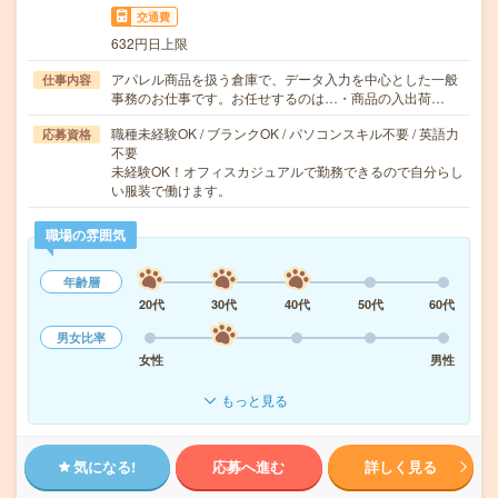
交通費
632円日上限
アパレル商品を扱う倉庫で、データ入力を中心とした一般
仕事内容
事務のお仕事です。お任せするのは…・商品の入出荷…
職種未経験OK / ブランクOK / パソコンスキル不要 / 英語力
応募資格
不要
未経験OK！オフィスカジュアルで勤務できるので自分らし
い服装で働けます。
職場の雰囲気
年齢層
20代
30代
40代
50代
60代
男女比率
女性
男性
もっと見る
気になる!
応募へ進む
詳しく見る