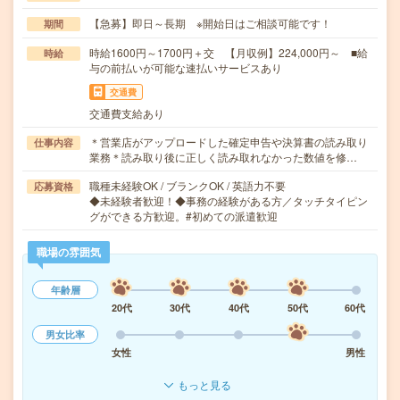
【急募】即日～長期 ※開始日はご相談可能です！
期間
時給1600円～1700円＋交 【月収例】224,000円～ ■給
時給
与の前払いが可能な速払いサービスあり
交通費
交通費支給あり
＊営業店がアップロードした確定申告や決算書の読み取り
仕事内容
業務＊読み取り後に正しく読み取れなかった数値を修…
職種未経験OK / ブランクOK / 英語力不要
応募資格
◆未経験者歓迎！◆事務の経験がある方／タッチタイピン
グができる方歓迎。#初めての派遣歓迎
職場の雰囲気
年齢層
20代
30代
40代
50代
60代
男女比率
女性
男性
もっと見る