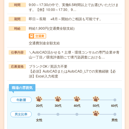
9:00～17:30の中で、実働6.5時間以上でお選びいただけま
時間
す。【例】10:00～17:30、9…
即日～長期 ※8月～開始のご相談も可能です。
期間
時給1,900円(交通費全額支給)
時給
交通費
交通費別途全額支給
＼AutoCAD活かせる＊土壌・環境コンサルの専門企業＠青
仕事内容
山一丁目／環境評価部にて壌汚染調査における…
ブランクOK / 英語力不要
応募資格
【必須】AutoCADまたはAutoCAD_LTでの実務経験【必
須】Excel入力程度
職場の雰囲気
年齢層
20代
30代
40代
50代
60代
男女比率
女性
男性