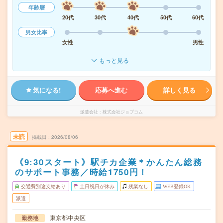
年齢層
20代
30代
40代
50代
60代
男女比率
女性
男性
もっと見る
気になる!
応募へ進む
詳しく見る
派遣会社
株式会社ジョブコム
未読
掲載日
2026/08/06
《9:30スタート》駅チカ企業＊かんたん総務
のサポート事務／時給1750円！
交通費別途支給あり
土日祝日が休み
残業なし
WEB登録OK
派遣
東京都中央区
勤務地