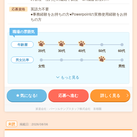
英語力不要
応募資格
●事務経験をお持ちの方●Powerpointの実務使用経験をお持
ちの方
職場の雰囲気
年齢層
20代
30代
40代
50代
60代
男女比率
女性
男性
もっと見る
気になる!
応募へ進む
詳しく見る
派遣会社
パーソルテンプスタッフ株式会社 首都圏
未読
掲載日
2026/08/06