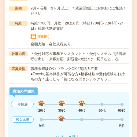
9月～長期（3ヶ月以上）＊就業開始日はお気軽にご相談く
期間
ださい
時給1700円 月収：28.2万円（時給1700円×7.9時間×21
時給
日）残業代別途支給
交通費
全額支給（会社規程あり）
＊受付対応＆事務アシスタント＊・受付システムで担当者
仕事内容
呼び出し・来客対応・郵送物の仕分け・切手など、在…
職種未経験OK / ブランクOK / 英語力不要
応募資格
●Excelの基本操作が可能な方●接客経験や受付経験をお持
ちの方＊迷ったら「気になるボタン」をクリッ…
職場の雰囲気
年齢層
20代
30代
40代
50代
60代
男女比率
女性
男性
もっと見る