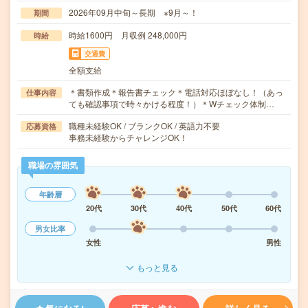
2026年09月中旬～長期 ※9月～！
期間
時給1600円 月収例 248,000円
時給
交通費
全額支給
＊書類作成＊報告書チェック＊電話対応ほぼなし！（あっ
仕事内容
ても確認事項で時々かける程度！）＊Wチェック体制…
職種未経験OK / ブランクOK / 英語力不要
応募資格
事務未経験からチャレンジOK！
職場の雰囲気
年齢層
20代
30代
40代
50代
60代
男女比率
女性
男性
もっと見る