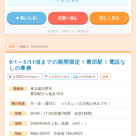
気になる!
応募へ進む
詳しく見る
派遣会社
日総ブレイン株式会社
未読
掲載日
2026/08/06
9/1～5/31頃までの期間限定！豊田駅！電話な
しの事務
交通費別途支給あり
土日祝日が休み
WEB登録OK
派遣
東京都日野市
勤務地
豊田駅から徒歩15分
月～金（週5日） ※うれしい土日祝お休みです！
曜日頻度
09:00～17:00(実働7時間 休憩1時間)
時間
2026年09月上旬～長期 ※9月～！
期間
時給1350円 月収例 189,000円
時給