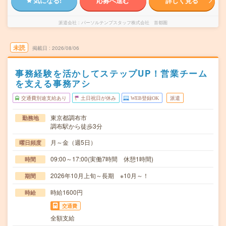
気になる!
応募へ進む
詳しく見る
派遣会社
パーソルテンプスタッフ株式会社 首都圏
未読
掲載日
2026/08/06
事務経験を活かしてステップUP！営業チーム
を支える事務アシ
交通費別途支給あり
土日祝日が休み
WEB登録OK
派遣
東京都調布市
勤務地
調布駅から徒歩3分
月～金（週5日）
曜日頻度
09:00～17:00(実働7時間 休憩1時間)
時間
2026年10月上旬～長期 ※10月～！
期間
時給1600円
時給
交通費
全額支給