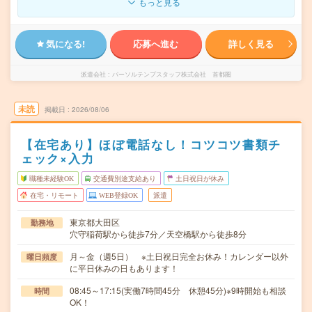
もっと見る
気になる!
応募へ進む
詳しく見る
派遣会社
パーソルテンプスタッフ株式会社 首都圏
未読
掲載日
2026/08/06
【在宅あり】ほぼ電話なし！コツコツ書類チ
ェック×入力
職種未経験OK
交通費別途支給あり
土日祝日が休み
在宅・リモート
WEB登録OK
派遣
東京都大田区
勤務地
穴守稲荷駅から徒歩7分／天空橋駅から徒歩8分
月～金（週5日） ※土日祝日完全お休み！カレンダー以外
曜日頻度
に平日休みの日もあります！
08:45～17:15(実働7時間45分 休憩45分)※9時開始も相談
時間
OK！