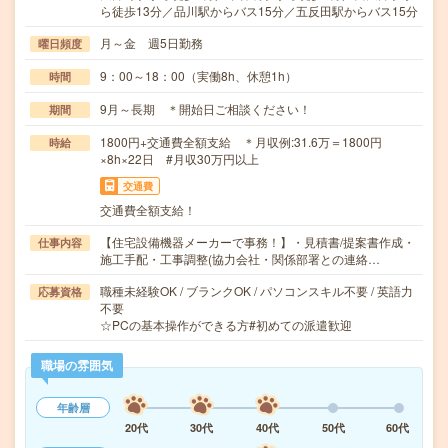
ら徒歩13分／品川駅からバス15分／五反田駅からバス15分
月～金 週5日勤務
曜日頻度
9：00～18：00（実働8h、休憩1h）
時間
9月～長期 ＊開始日ご相談ください！
期間
1800円+交通費全額支給 ＊月収例:31.6万＝1800円
時給
×8h×22日 #月収30万円以上
交通費
交通費全額支給！
【住宅設備機器メーカーで事務！】・見積書/提案書作成・
仕事内容
施工手配・工事調整(協力会社・関係部署との連絡…
職種未経験OK / ブランクOK / パソコンスキル不要 / 英語力
応募資格
不要
☆PCの基本操作ができる方#初めての派遣歓迎
職場の雰囲気
年齢層
20代
30代
40代
50代
60代