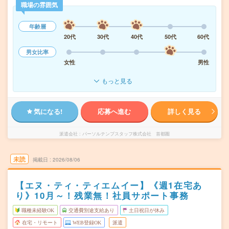
職場の雰囲気
年齢層
20代
30代
40代
50代
60代
男女比率
女性
男性
もっと見る
気になる!
応募へ進む
詳しく見る
派遣会社
パーソルテンプスタッフ株式会社 首都圏
未読
掲載日
2026/08/06
【エヌ・ティ・ティエムイー】《週1在宅あ
り》10月～！残業無！社員サポート事務
職種未経験OK
交通費別途支給あり
土日祝日が休み
在宅・リモート
WEB登録OK
派遣