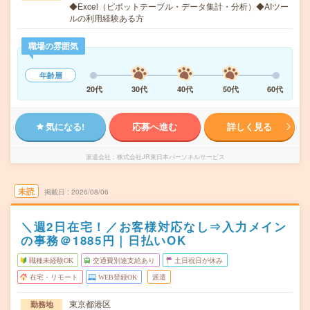
◆Excel（ピボットテーブル・データ集計・分析）◆AIツー
ルの利用経験ある方
職場の雰囲気
年齢層
20代
30代
40代
50代
60代
気になる!
応募へ進む
詳しく見る
派遣会社
株式会社JR東日本パーソネルサービス
未読
掲載日
2026/08/06
＼週2日在宅！／お客様対応なし⇒入力メイン
の事務＠1885円｜日払いOK
職種未経験OK
交通費別途支給あり
土日祝日が休み
在宅・リモート
WEB登録OK
派遣
東京都港区
勤務地