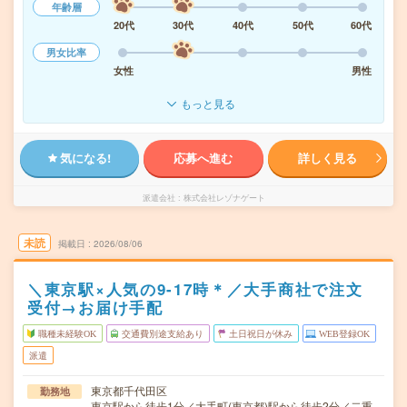
年齢層
20代
30代
40代
50代
60代
男女比率
女性
男性
もっと見る
気になる!
応募へ進む
詳しく見る
派遣会社
株式会社レゾナゲート
未読
掲載日
2026/08/06
＼東京駅×人気の9-17時＊／大手商社で注文
受付→お届け手配
職種未経験OK
交通費別途支給あり
土日祝日が休み
WEB登録OK
派遣
東京都千代田区
勤務地
東京駅から徒歩1分／大手町(東京都)駅から徒歩2分／二重