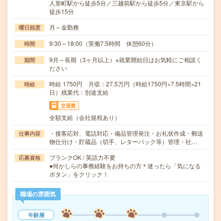
人形町駅から徒歩5分／三越前駅から徒歩5分／東京駅から
徒歩15分
月～金勤務
曜日頻度
9:30～18:00（実働7.5時間 休憩60分）
時間
9月～長期（3ヶ月以上）※就業開始日はお気軽にご相談く
期間
ださい
時給 1750円 月収：27.5万円（時給1750円×7.5時間×21
時給
日）残業代：別途支給
交通費
全額支給（会社規程あり）
・接客応対、電話対応・備品管理発注・お礼状作成・郵送
仕事内容
物仕分け・貯蔵品（切手、レターパック等）管理・社…
ブランクOK / 英語力不要
応募資格
●何かしらの事務経験をお持ちの方＊迷ったら「気になる
ボタン」をクリック！
職場の雰囲気
年齢層