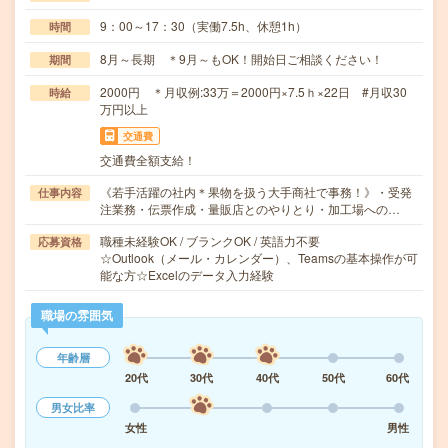
9：00～17：30（実働7.5h、休憩1h）
時間
8月～長期 ＊9月～もOK！開始日ご相談ください！
期間
2000円 ＊月収例:33万＝2000円×7.5ｈ×22日 #月収30
時給
万円以上
交通費
交通費全額支給！
《若手活躍の社内＊果物を扱う大手商社で事務！》・受発
仕事内容
注業務・伝票作成・量販店とのやりとり・加工場への…
職種未経験OK / ブランクOK / 英語力不要
応募資格
☆Outlook（メール・カレンダー）、Teamsの基本操作が可
能な方☆Excelのデータ入力経験
職場の雰囲気
年齢層
20代
30代
40代
50代
60代
男女比率
女性
男性