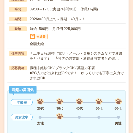
09:00～17:30(実働7時間30分 休憩1時間)
時間
2026年09月上旬～長期 ※9月～！
期間
時給1500円 月収例 225,000円
時給
交通費
全額支給
＊工事日程調整（電話・メール・専用システムなどで連絡
仕事内容
をとります） ┗社内の営業部・通信建設業者との調…
職種未経験OK / ブランクOK / 英語力不要
応募資格
■PC入力が出来ればOKです！ ゆっくりでも丁寧に入力で
きればOK
職場の雰囲気
年齢層
20代
30代
40代
50代
60代
男女比率
女性
男性