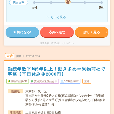
男女比率
女性
男性
もっと見る
気になる!
応募へ進む
詳しく見る
派遣会社
株式会社レゾナゲート
未読
掲載日
2026/08/06
勤続年数平均5年以上！動き多め⇒果物商社で
事務【平日休み＠2000円】
職種未経験OK
交通費別途支給あり
WEB登録OK
派遣
東京都千代田区
勤務地
東京駅から徒歩2分／京橋(東京都)駅から徒歩4分／有楽町
駅から徒歩5分／大手町(東京都)駅から徒歩9分／日本橋(東
京都)駅から徒歩10分
土日祝日を含む週5日勤務
曜日頻度