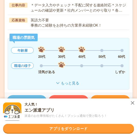
＊データ入力やチェック＊手配に関する連絡対応＊スケジ
仕事内容
ュールの確認や更新＊社内メンバーとのやり取り＊各…
英語力不要
応募資格
事務のご経験をお持ちの方業界未経験OK！
職場の雰囲気
年齢層
20代
30代
40代
50代
60代
職場の様子
活気がある
しずか
もっと見る
気になる!
応募へ進む
詳しく見る
大人気！
エン派遣アプリ
派遣会社
パーソルテンプスタッフ株式会社 首都圏
派遣のお仕事情報がたくさん！プッシュ通知で受け取ろう！
アプリをダウンロード
未読
掲載日
2026/08/06