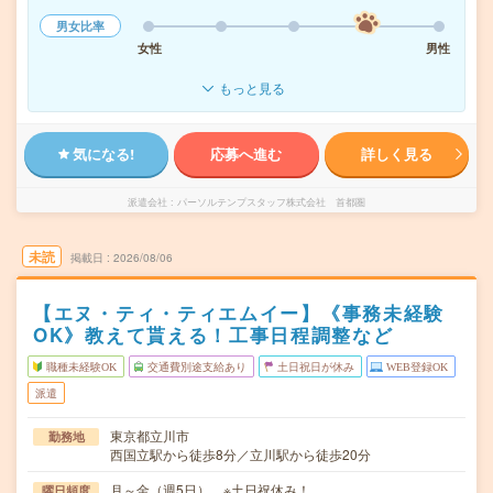
男女比率
女性
男性
もっと見る
気になる!
応募へ進む
詳しく見る
派遣会社
パーソルテンプスタッフ株式会社 首都圏
未読
掲載日
2026/08/06
【エヌ・ティ・ティエムイー】《事務未経験
OK》教えて貰える！工事日程調整など
職種未経験OK
交通費別途支給あり
土日祝日が休み
WEB登録OK
派遣
東京都立川市
勤務地
西国立駅から徒歩8分／立川駅から徒歩20分
月～金（週5日） ※土日祝休み！
曜日頻度