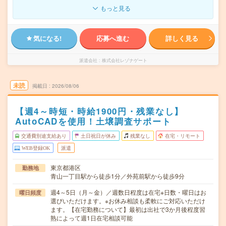
もっと見る
気になる!
応募へ進む
詳しく見る
派遣会社
株式会社レゾナゲート
未読
掲載日
2026/08/06
【週4～時短・時給1900円・残業なし】
AutoCADを使用！土壌調査サポート
交通費別途支給あり
土日祝日が休み
残業なし
在宅・リモート
WEB登録OK
派遣
東京都港区
勤務地
青山一丁目駅から徒歩1分／外苑前駅から徒歩9分
週4～5日（月～金）／週数日程度は在宅※日数・曜日はお
曜日頻度
選びいただけます。※お休み相談も柔軟にご対応いただけ
ます。【在宅勤務について】最初は出社で3か月後程度習
熟によって週1日在宅相談可能