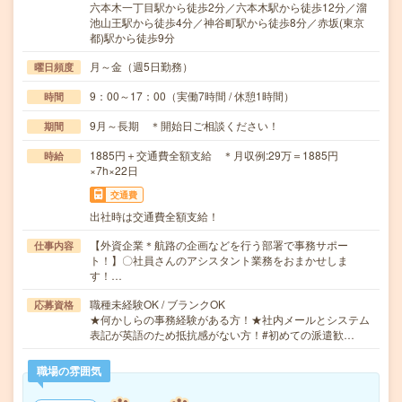
六本木一丁目駅から徒歩2分／六本木駅から徒歩12分／溜
池山王駅から徒歩4分／神谷町駅から徒歩8分／赤坂(東京
都)駅から徒歩9分
月～金（週5日勤務）
曜日頻度
9：00～17：00（実働7時間 / 休憩1時間）
時間
9月～長期 ＊開始日ご相談ください！
期間
1885円＋交通費全額支給 ＊月収例:29万＝1885円
時給
×7h×22日
交通費
出社時は交通費全額支給！
【外資企業＊航路の企画などを行う部署で事務サポー
仕事内容
ト！】〇社員さんのアシスタント業務をおまかせしま
す！…
職種未経験OK / ブランクOK
応募資格
★何かしらの事務経験がある方！★社内メールとシステム
表記が英語のため抵抗感がない方！#初めての派遣歓…
職場の雰囲気