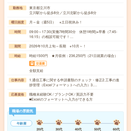
東京都立川市
勤務地
立川駅から徒歩8分／立川北駅から徒歩8分
月～金（週5日） ※土日祝休み！
曜日頻度
09:00～17:30(実働7時間30分 休憩1時間)※早番（7:45-
時間
16:15）の相談可能です！…
2026年10月上旬～長期 ※10月～！
期間
時給1500円 ★月収例：236,250円（21日就業の場合）
時給
交通費
全額支給
1.通信工事に関する申請書類のチェック・修正2.工事の進
仕事内容
捗管理（Excelフォーマットへの入力）3.…
職種未経験OK / ブランクOK / 英語力不要
応募資格
■Excelのフォーマットへ入力ができる方
職場の雰囲気
年齢層
20代
30代
40代
50代
60代