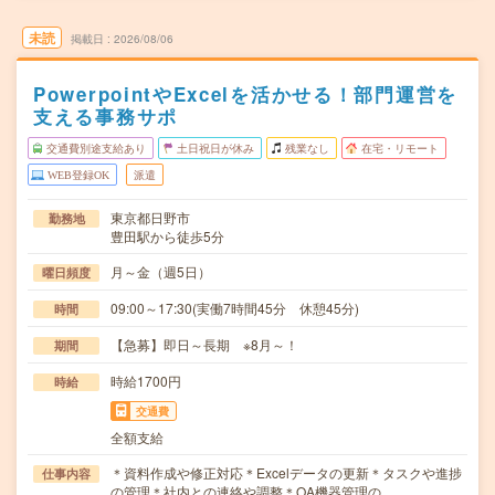
未読
掲載日
2026/08/06
PowerpointやExcelを活かせる！部門運営を
支える事務サポ
交通費別途支給あり
土日祝日が休み
残業なし
在宅・リモート
WEB登録OK
派遣
東京都日野市
勤務地
豊田駅から徒歩5分
月～金（週5日）
曜日頻度
09:00～17:30(実働7時間45分 休憩45分)
時間
【急募】即日～長期 ※8月～！
期間
時給1700円
時給
交通費
全額支給
＊資料作成や修正対応＊Excelデータの更新＊タスクや進捗
仕事内容
の管理＊社内との連絡や調整＊OA機器管理の…