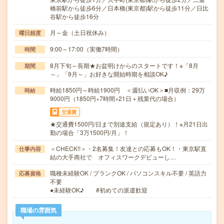
橋前駅から徒歩6分／日本橋(東京都)駅から徒歩11分／日比
谷駅から徒歩16分
月～金（土日祝休み）
曜日頻度
9:00～17:00（実働7時間）
時間
8月下旬～長期★お盆明けからのスタートです！※「8月
期間
～」「9月～」お好きな開始時期を相談OK♪
時給1850円～時給1900円 ＜週払いOK＞■月収例：29万
時給
9000円（1850円×7時間×21日＋残業代の場合）
交通費
★交通費1500円/日まで別途支給（規定あり）！※月21日出
勤の場合「3万1500円/月」！
＜CHECK!!＞・2名募集！友達との応募もOK！・東京駅直
仕事内容
結の大手商社で オフィスワークデビューし…
職種未経験OK / ブランクOK / パソコンスキル不要 / 英語力
応募資格
不要
●未経験OK♪ #初めての派遣歓迎
職場の雰囲気