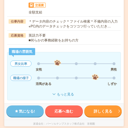
交通費
全額支給
＊データ内容のチェック＊ファイル検索＊不備内容の入力
仕事内容
※PC内のデータチェックをコツコツ行っていただき…
英語力不要
応募資格
■何らかの事務経験をお持ちの方
職場の雰囲気
男女比率
女性
男性
職場の様子
活気がある
しずか
もっと見る
気になる!
応募へ進む
詳しく見る
派遣会社
パーソルテンプスタッフ株式会社 首都圏