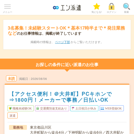
メニュー
気になる!
ログイン
検索
3名募集！未経験スタートOK＊基本17時半まで＊発注業務
など
のお仕事情報は、掲載が終了しています
掲載時の情報は、
ページ下部
からご覧いただけます。
お探しの条件に近い派遣のお仕事
未読
掲載日
2026/08/06
【アクセス便利！＠大井町】PCキホンで
⇒1800円！メーカーで事務／日払いOK
職種未経験OK
交通費別途支給あり
土日祝日が休み
WEB登録OK
派遣
東京都品川区
勤務地
大井町駅から徒歩4分／下神明駅から徒歩6分／西大井駅か