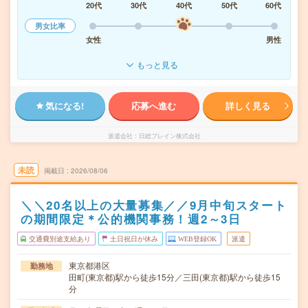
20代
30代
40代
50代
60代
男女比率
女性
男性
もっと見る
気になる!
応募へ進む
詳しく見る
派遣会社
日総ブレイン株式会社
未読
掲載日
2026/08/06
＼＼20名以上の大量募集／／9月中旬スタート
の期間限定＊公的機関事務！週2～3日
交通費別途支給あり
土日祝日が休み
WEB登録OK
派遣
東京都港区
勤務地
田町(東京都)駅から徒歩15分／三田(東京都)駅から徒歩15
分