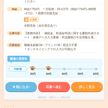
ください
時給1750円 ＊月収例：29.4万円（時給1750円×8時間
時給
×21日）＊残業代別途支給
交通費
全額支給（会社規定あり）
【業務内容】・補助金、助成金申請に関する書類作成サポ
仕事内容
ート・各種データ入力業務・申請書類の不足情報を電…
職種未経験OK / ブランクOK / 英語力不要
応募資格
＊タッチタイピングでの入力が可能な方
職場の雰囲気
年齢層
20代
30代
40代
50代
60代
気になる!
応募へ進む
詳しく見る
派遣会社
日総ブレイン株式会社