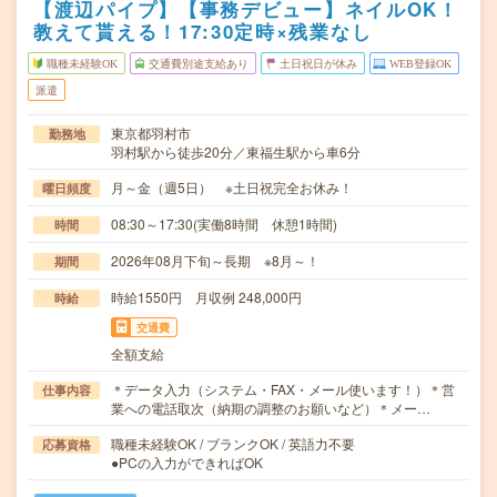
【渡辺パイプ】【事務デビュー】ネイルOK！
教えて貰える！17:30定時×残業なし
職種未経験OK
交通費別途支給あり
土日祝日が休み
WEB登録OK
派遣
東京都羽村市
勤務地
羽村駅から徒歩20分／東福生駅から車6分
月～金（週5日） ※土日祝完全お休み！
曜日頻度
08:30～17:30(実働8時間 休憩1時間)
時間
2026年08月下旬～長期 ※8月～！
期間
時給1550円 月収例 248,000円
時給
交通費
全額支給
＊データ入力（システム・FAX・メール使います！）＊営
仕事内容
業への電話取次（納期の調整のお願いなど）＊メー…
職種未経験OK / ブランクOK / 英語力不要
応募資格
●PCの入力ができればOK