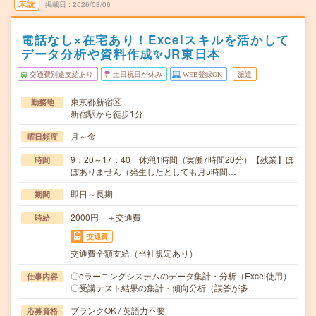
未読
掲載日
2026/08/06
電話なし×在宅あり！Excelスキルを活かして
データ分析や資料作成✨JR東日本
交通費別途支給あり
土日祝日が休み
WEB登録OK
派遣
東京都新宿区
勤務地
新宿駅から徒歩1分
月～金
曜日頻度
9：20～17：40 休憩1時間（実働7時間20分）【残業】ほ
時間
ぼありません（発生したとしても月5時間…
即日～長期
期間
2000円 ＋交通費
時給
交通費
交通費全額支給（当社規定あり）
〇eラーニングシステムのデータ集計・分析（Excel使用）
仕事内容
〇受講テスト結果の集計・傾向分析（誤答が多…
ブランクOK / 英語力不要
応募資格