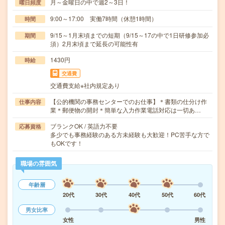
月～金曜日の中で週2～3日！
曜日頻度
9:00～17:00 実働7時間（休憩1時間）
時間
9/15～1月末頃までの短期（9/15～17の中で1日研修参加必
期間
須）2月末頃まで延長の可能性有
1430円
時給
交通費
交通費支給※社内規定あり
【公的機関の事務センターでのお仕事】＊書類の仕分け作
仕事内容
業＊郵便物の開封＊簡単な入力作業電話対応は一切あ…
ブランクOK / 英語力不要
応募資格
多少でも事務経験のある方未経験も大歓迎！PC苦手な方で
もOKです！
職場の雰囲気
年齢層
20代
30代
40代
50代
60代
男女比率
女性
男性