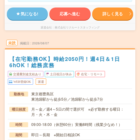
気になる!
応募へ進む
詳しく見る
派遣会社
株式会社リクルートスタッフィング
未読
掲載日
2026/08/07
【在宅勤務OK】時給2050円！週4日＆1日
6hOK！総務庶務
交通費別途支給あり
土日祝日が休み
在宅・リモート
WEB登録OK
派遣
東京都豊島区
勤務地
東池袋駅から徒歩5分／池袋駅から徒歩7分
月～金／週4～5日の間で選択可 ※必ず勤務する曜日：
曜日頻度
月・火・木・金
09:00-18:00（休憩60分）実働8時間（残業少なめ！）
時間
即日～長期 ※開始日相談OK
期間