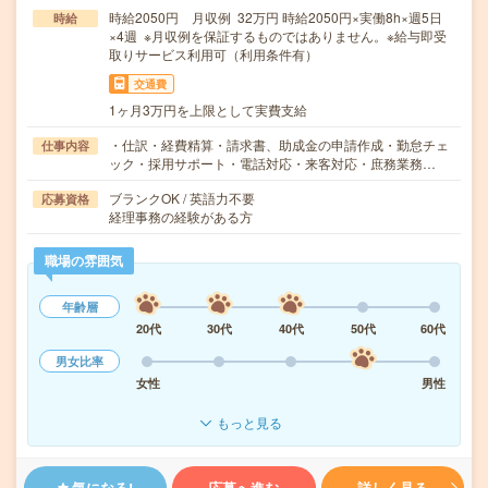
時給2050円 月収例 32万円 時給2050円×実働8h×週5日
時給
×4週 ※月収例を保証するものではありません。※給与即受
取りサービス利用可（利用条件有）
交通費
1ヶ月3万円を上限として実費支給
・仕訳・経費精算・請求書、助成金の申請作成・勤怠チェ
仕事内容
ック・採用サポート・電話対応・来客対応・庶務業務…
ブランクOK / 英語力不要
応募資格
経理事務の経験がある方
職場の雰囲気
年齢層
20代
30代
40代
50代
60代
男女比率
女性
男性
もっと見る
気になる!
応募へ進む
詳しく見る