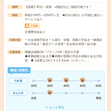
【急募】即日～長期 ※開始日はご相談可能です！
期間
時給2100円～2250円＋交 ■給与の前払いが可能な速払い
時給
サービスあり
交通費
交通費支給あり
＊社会保険手続き＊入退社・休職・異動の手続き＊健康診
仕事内容
断の手続き＊勤怠データ管理＊安全衛生管理＊給与賞…
職種未経験OK / ブランクOK / 英語力不要
応募資格
◆事務経験がある方◆休職や退職の手続き経験がある方歓
迎。◆【必要なOAスキル】Excel（ピボット）…
職場の雰囲気
年齢層
20代
30代
40代
50代
60代
男女比率
女性
男性
もっと見る