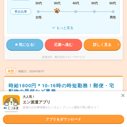
20代
30代
40代
50代
60代
男女比率
女性
男性
もっと見る
気になる!
応募へ進む
詳しく見る
派遣会社
株式会社スタッフサービス
未読
掲載日
2026/08/07
時給1800円＊10-16時の時短勤務！郵便・宅
配物の受領など事務
大人気！
職種未経験OK
交通費別途支給あり
土日祝日が休み
WEB登録OK
エン派遣アプリ
派遣
派遣のお仕事情報がたくさん！プッシュ通知で受け取ろう！
東京都千代田区
勤務地
アプリをダウンロード
麹町駅から徒歩1分／赤坂見附駅から徒歩10分