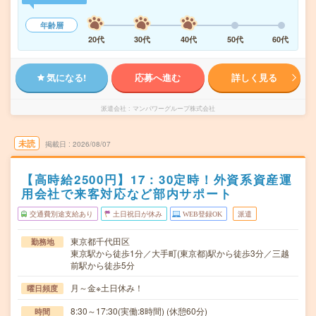
年齢層
20代
30代
40代
50代
60代
気になる!
応募へ進む
詳しく見る
派遣会社
マンパワーグループ株式会社
未読
掲載日
2026/08/07
【高時給2500円】17：30定時！外資系資産運
用会社で来客対応など部内サポート
交通費別途支給あり
土日祝日が休み
WEB登録OK
派遣
東京都千代田区
勤務地
東京駅から徒歩1分／大手町(東京都)駅から徒歩3分／三越
前駅から徒歩5分
月～金※土日休み！
曜日頻度
8:30～17:30(実働:8時間) (休憩60分)
時間