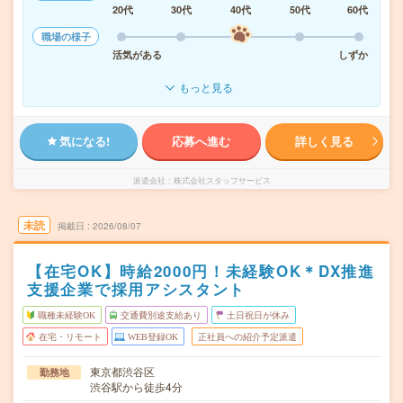
20代
30代
40代
50代
60代
職場の様子
活気がある
しずか
もっと見る
気になる!
応募へ進む
詳しく見る
派遣会社
株式会社スタッフサービス
未読
掲載日
2026/08/07
【在宅OK】時給2000円！未経験OK＊DX推進
支援企業で採用アシスタント
職種未経験OK
交通費別途支給あり
土日祝日が休み
在宅・リモート
WEB登録OK
正社員への紹介予定派遣
東京都渋谷区
勤務地
渋谷駅から徒歩4分