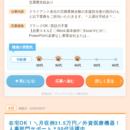
交通費支給あり
クライアント各社の労務業務全般の支援担当者の指示のも
仕事内容
と以下業務をご担当いただきます。＊入退社手続き＊…
ブランクOK / 英語力不要
応募資格
【必要スキル】〇Word:基本操作〇Excel:Vピボ〇
PowerPoint:必要なし事業会社または…
職場の雰囲気
年齢層
20代
30代
40代
50代
60代
気になる!
応募へ進む
詳しく見る
派遣会社
マンパワーグループ株式会社
未読
掲載日
2026/08/07
在宅OK！＼月収例31.5万円／外資医療機器！
人事部門サポート＊50代活躍中