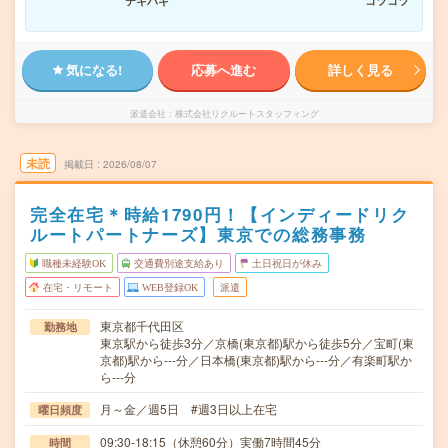
テキパキ
コツコツ
気になる!
応募へ進む
詳しく見る
派遣会社
株式会社リクルートスタッフィング
未読
掲載日
2026/08/07
完全在宅＊時給1790円！【インディードリク
ルートパートナーズ】東京での総務事務
職種未経験OK
交通費別途支給あり
土日祝日が休み
在宅・リモート
WEB登録OK
派遣
東京都千代田区
勤務地
東京駅から徒歩3分／京橋(東京都)駅から徒歩5分／宝町(東
京都)駅から---分／日本橋(東京都)駅から---分／有楽町駅か
ら---分
月～金／週5日 #週3日以上在宅
曜日頻度
09:30-18:15（休憩60分）実働7時間45分
時間