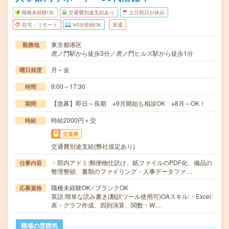
職種未経験OK
交通費別途支給あり
土日祝日が休み
在宅・リモート
WEB登録OK
派遣
東京都港区
勤務地
虎ノ門駅から徒歩3分／虎ノ門ヒルズ駅から徒歩1分
月～金
曜日頻度
9:00～17:30
時間
【急募】即日～長期 ※9月開始も相談OK ※8月～OK！
期間
時給2000円＋交
時給
交通費
交通費別途支給(弊社規定あり)
・部内アドミ:郵便物仕訳け、紙ファイルのPDF化、備品の
仕事内容
整理整頓、書類のファイリング・人事データファ…
職種未経験OK / ブランクOK
応募資格
英語:簡単な読み書き(翻訳ツール使用可)OAスキル:・Excel:
表・グラフ作成、四則演算、関数・W…
職場の雰囲気