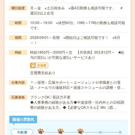
月～金 ※土日祝休み ※週4日勤務も相談可能です。 ＃
曜日頻度
週3日以上在宅
10:00～19:00 ※休憩60分。10時～17時の勤務も相談可能
時間
です。
2026/09/01～長期 ※開始日はご相談可能です！ ※9月
期間
～！
時給1850円～2000円＋交 【月収例】353,812円～ ■給
時給
与の前払いが可能な速払いサービスあり
交通費
交通費支給あり
＊～採用・広報サポート～エージェントや求職者との電
仕事内容
話・メールでの連絡対応＊面接スケジュールの調整・登…
ブランクOK / 英語力不要
応募資格
◆人事事務の経験がある方◆中途採用・社内外との日程調
整の経験がある方。◆【必要なOAスキル】Wo（図…
職場の雰囲気
年齢層