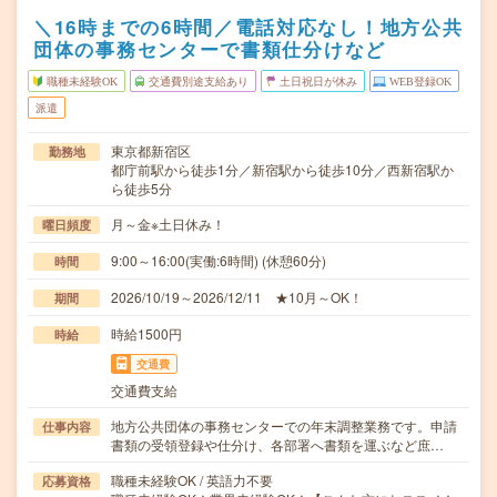
＼16時までの6時間／電話対応なし！地方公共
団体の事務センターで書類仕分けなど
職種未経験OK
交通費別途支給あり
土日祝日が休み
WEB登録OK
派遣
東京都新宿区
勤務地
都庁前駅から徒歩1分／新宿駅から徒歩10分／西新宿駅か
ら徒歩5分
月～金※土日休み！
曜日頻度
9:00～16:00(実働:6時間) (休憩60分)
時間
2026/10/19～2026/12/11 ★10月～OK！
期間
時給1500円
時給
交通費
交通費支給
地方公共団体の事務センターでの年末調整業務です。申請
仕事内容
書類の受領登録や仕分け、各部署へ書類を運ぶなど庶…
職種未経験OK / 英語力不要
応募資格