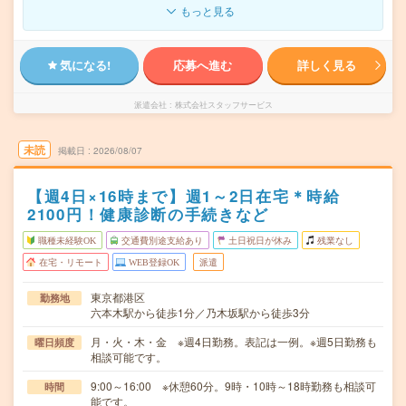
もっと見る
気になる!
応募へ進む
詳しく見る
派遣会社
株式会社スタッフサービス
未読
掲載日
2026/08/07
【週4日×16時まで】週1～2日在宅＊時給
2100円！健康診断の手続きなど
職種未経験OK
交通費別途支給あり
土日祝日が休み
残業なし
在宅・リモート
WEB登録OK
派遣
東京都港区
勤務地
六本木駅から徒歩1分／乃木坂駅から徒歩3分
月・火・木・金 ※週4日勤務。表記は一例。※週5日勤務も
曜日頻度
相談可能です。
9:00～16:00 ※休憩60分。9時・10時～18時勤務も相談可
時間
能です。