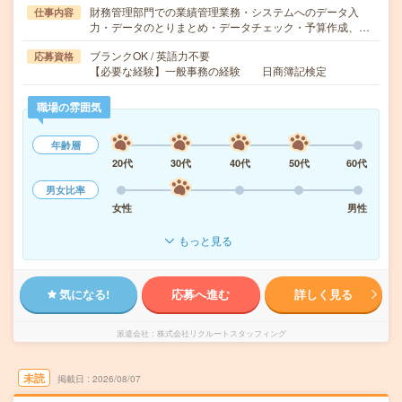
財務管理部門での業績管理業務・システムへのデータ入
仕事内容
力・データのとりまとめ・データチェック・予算作成、…
ブランクOK / 英語力不要
応募資格
【必要な経験】一般事務の経験 日商簿記検定
職場の雰囲気
年齢層
20代
30代
40代
50代
60代
男女比率
女性
男性
もっと見る
気になる!
応募へ進む
詳しく見る
派遣会社
株式会社リクルートスタッフィング
未読
掲載日
2026/08/07