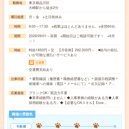
東京都品川区
勤務地
大崎駅から徒歩2分
月～金 ※土日祝休み
曜日頻度
9:00～17:30 ※残業はほとんどありません。※休憩60分。
時間
2026/09/01～長期 ※開始日はご相談可能です！ ※9月
期間
～！
時給1850円＋交 【月収例】292,300円～ ■給与の前払
時給
いが可能な速払いサービスあり
交通費
交通費支給あり
＊書類確認（履歴書＊職務経歴書など）＊面接日程調整＊
仕事内容
候補者への連絡（電話＊メールにて）＊出欠記録＊ア…
ブランクOK / 英語力不要
応募資格
◆業界経験問いません！◆人事事務の経験がある方◆人事
採用経験がある方。◆【必要なOAスキル】Exce…
職場の雰囲気
年齢層