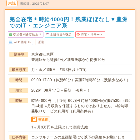
未読
掲載日
2026/08/07
完全在宅＊時給4000円！残業ほぼなし▼豊洲
でのIT・エンジニア系
交通費別途支給あり
土日祝日が休み
在宅・リモート
WEB登録OK
派遣
東京都江東区
勤務地
豊洲駅から徒歩2分／新豊洲駅から徒歩10分
月～金／週5日 #週3日以上在宅
曜日頻度
09:00-17:30（休憩60分）実働7時間30分（残業少なめ！）
時間
2026年08月17日～長期 ※8月～！
期間
時給4000円 月収例 60万円 時給4000円×実働7h30m×週5
時給
日×4週 ※月収例を保証するものではありません。※給与即
受取りサービス利用可（利用条件有）
交通費
1ヶ月3万円を上限として実費支給
コンサルチームの企画部署にて以下の業務をお願いしま
仕事内容