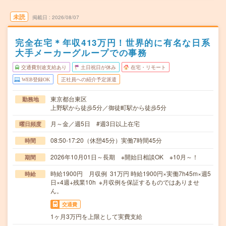
未読
掲載日
2026/08/07
完全在宅＊年収413万円！世界的に有名な日系
大手メーカーグループでの事務
交通費別途支給あり
土日祝日が休み
在宅・リモート
WEB登録OK
正社員への紹介予定派遣
東京都台東区
勤務地
上野駅から徒歩5分／御徒町駅から徒歩5分
月～金／週5日 #週3日以上在宅
曜日頻度
08:50-17:20（休憩45分）実働7時間45分
時間
2026年10月01日～長期 ※開始日相談OK ※10月～！
期間
時給1900円 月収例 31万円 時給1900円×実働7h45m×週5
時給
日×4週+残業10h ※月収例を保証するものではありませ
ん。
交通費
1ヶ月3万円を上限として実費支給