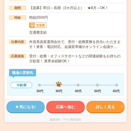
【急募】即日～長期（3カ月以上） ★8月～OK！
期間
時給2500円
時給
交通費
交通費支給
外資系資産運用会社で、受付・総務業務を担当いただきま
仕事内容
す！来客・電話対応、会議室準備やオンライン会議サ…
受付・総務・オフィスサポートなどの関連経験をお持ちの
応募資格
方歓迎！ 業界未経験OK！
職場の雰囲気
年齢層
20代
30代
40代
50代
60代
気になる!
応募へ進む
詳しく見る
派遣会社
アデコ株式会社