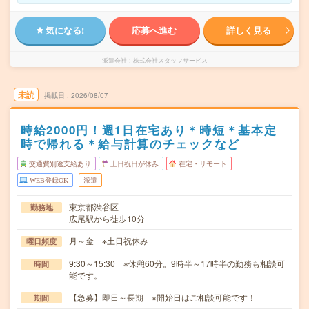
気になる!
応募へ進む
詳しく見る
派遣会社
株式会社スタッフサービス
未読
掲載日
2026/08/07
時給2000円！週1日在宅あり＊時短＊基本定
時で帰れる＊給与計算のチェックなど
交通費別途支給あり
土日祝日が休み
在宅・リモート
WEB登録OK
派遣
東京都渋谷区
勤務地
広尾駅から徒歩10分
月～金 ※土日祝休み
曜日頻度
9:30～15:30 ※休憩60分。9時半～17時半の勤務も相談可
時間
能です。
【急募】即日～長期 ※開始日はご相談可能です！
期間