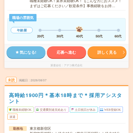
職種未経験OK！業界未経験OK！【こんな方におススメ！
まずはご応募ください／歓迎条件】事務経験をお持…
職場の雰囲気
年齢層
20代
30代
40代
50代
60代
気になる!
応募へ進む
詳しく見る
派遣会社
アデコ株式会社
未読
掲載日
2026/08/07
高時給1900円＊基本18時まで＊採用アシスタ
ント
職種未経験OK
交通費別途支給あり
土日祝日が休み
WEB登録OK
派遣
東京都新宿区
勤務地