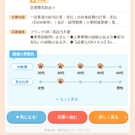
交通費
交通費支給あり
＊従業員の給与計算・支払｜出向者経費の計算・支払
仕事内容
（Excel使用）｜会計・経理業務｜人事関連業務｜電…
ブランクOK / 英語力不要
応募資格
◆業界経験問いません！◆人事事務の経験がある方◆給与
支払いの経験がある方。◆【必要なOAスキル】Ex…
職場の雰囲気
年齢層
20代
30代
40代
50代
60代
男女比率
女性
男性
もっと見る
気になる!
応募へ進む
詳しく見る
派遣会社
株式会社スタッフサービス