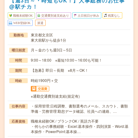
【週3日～・時短もOK！】人事総務のお仕事
@駅チカ！
職種未経験OK
交通費別途支給あり
土日祝日が休み
残業なし
WEB登録OK
派遣
東京都文京区
勤務地
東大前駅から徒歩1分
月～金のうち週3日～5日
曜日頻度
9:00～18:00 ※最短10:00～16:00も可能！
時間
【急募】即日～長期 ※8月～OK！
期間
時給1900円＋交
時給
交通費
※通勤交通費別途支給(規定有)
・採用管理:日程調整、書類選考のメール、スカウト、書類
仕事内容
準備・労務管理:勤怠データ確認、社員への連絡、…
職種未経験OK / ブランクOK / 英語力不要
応募資格
・何らかの事務経験・Excel:基本操作・四則演算・Word:基
本操作・PowerPoint:基本操…