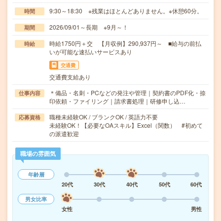
9:30～18:30 ※残業はほとんどありません。※休憩60分。
時間
2026/09/01～長期 ※9月～！
期間
時給1750円＋交 【月収例】290,937円～ ■給与の前払
時給
いが可能な速払いサービスあり
交通費
交通費支給あり
＊備品・名刺・PCなどの発注や管理｜契約書のPDF化・捺
仕事内容
印依頼・ファイリング｜請求書処理｜研修申し込…
職種未経験OK / ブランクOK / 英語力不要
応募資格
未経験OK！【必要なOAスキル】Excel（関数） #初めて
の派遣歓迎
職場の雰囲気
年齢層
20代
30代
40代
50代
60代
男女比率
女性
男性