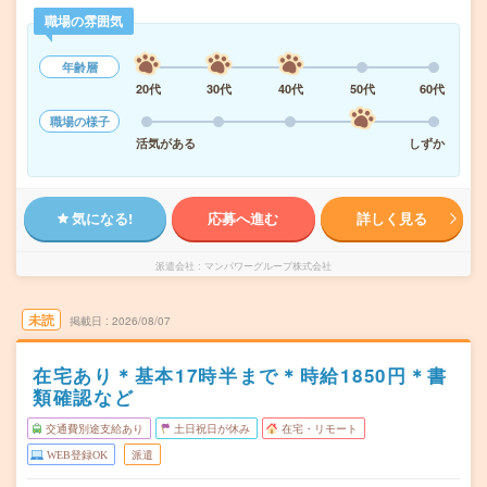
職場の雰囲気
年齢層
20代
30代
40代
50代
60代
職場の様子
活気がある
しずか
気になる!
応募へ進む
詳しく見る
派遣会社
マンパワーグループ株式会社
未読
掲載日
2026/08/07
在宅あり＊基本17時半まで＊時給1850円＊書
類確認など
交通費別途支給あり
土日祝日が休み
在宅・リモート
WEB登録OK
派遣