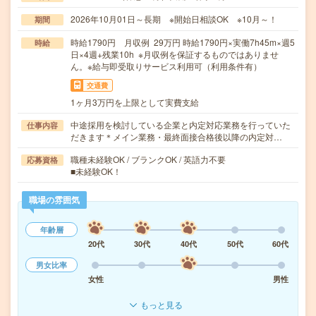
2026年10月01日～長期 ※開始日相談OK ※10月～！
期間
時給1790円 月収例 29万円 時給1790円×実働7h45m×週5
時給
日×4週+残業10h ※月収例を保証するものではありませ
ん。※給与即受取りサービス利用可（利用条件有）
交通費
1ヶ月3万円を上限として実費支給
中途採用を検討している企業と内定対応業務を行っていた
仕事内容
だきます＊メイン業務・最終面接合格後以降の内定対…
職種未経験OK / ブランクOK / 英語力不要
応募資格
■未経験OK！
職場の雰囲気
年齢層
20代
30代
40代
50代
60代
男女比率
女性
男性
もっと見る