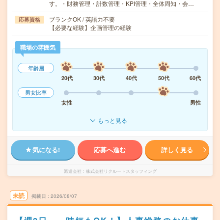
す。・財務管理・計数管理・KPI管理・全体周知・会…
ブランクOK / 英語力不要
応募資格
【必要な経験】企画管理の経験
職場の雰囲気
年齢層
20代
30代
40代
50代
60代
男女比率
女性
男性
もっと見る
気になる!
応募へ進む
詳しく見る
派遣会社
株式会社リクルートスタッフィング
未読
掲載日
2026/08/07