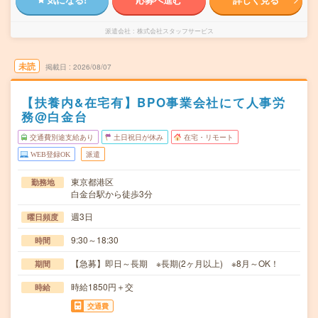
派遣会社
株式会社スタッフサービス
未読
掲載日
2026/08/07
【扶養内&在宅有】BPO事業会社にて人事労
務@白金台
交通費別途支給あり
土日祝日が休み
在宅・リモート
WEB登録OK
派遣
東京都港区
勤務地
白金台駅から徒歩3分
週3日
曜日頻度
9:30～18:30
時間
【急募】即日～長期 ※長期(2ヶ月以上) ※8月～OK！
期間
時給1850円＋交
時給
交通費