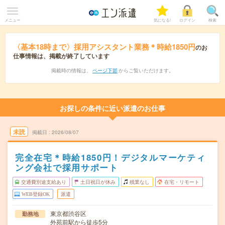
メニュー
気になる!
ログイン
検索
〈基本18時まで〉採用アシスタント業務＊時給1850円
のお
仕事情報は、掲載が終了しています
掲載時の情報は、
ページ下部
からご覧いただけます。
お探しの条件に近い派遣のお仕事
未読
掲載日
2026/08/07
完全在宅＊時給1850円！デジタルマーケティ
ング会社で採用サポート
交通費別途支給あり
土日祝日が休み
残業なし
在宅・リモート
WEB登録OK
派遣
東京都渋谷区
勤務地
外苑前駅から徒歩5分