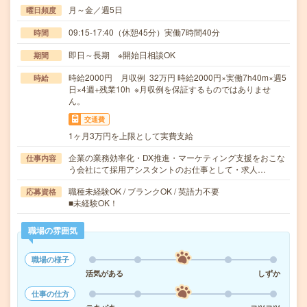
月～金／週5日
曜日頻度
09:15-17:40（休憩45分）実働7時間40分
時間
即日～長期 ※開始日相談OK
期間
時給2000円 月収例 32万円 時給2000円×実働7h40m×週5
時給
日×4週+残業10h ※月収例を保証するものではありませ
ん。
交通費
1ヶ月3万円を上限として実費支給
企業の業務効率化・DX推進・マーケティング支援をおこな
仕事内容
う会社にて採用アシスタントのお仕事として・求人…
職種未経験OK / ブランクOK / 英語力不要
応募資格
■未経験OK！
職場の雰囲気
職場の様子
活気がある
しずか
仕事の仕方