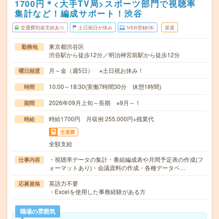
1700円＊<大手TV局>スポーツ部門で視聴率
集計など！編成サポート！渋谷
交通費別途支給あり
土日祝日が休み
WEB登録OK
派遣
東京都渋谷区
勤務地
渋谷駅から徒歩12分／明治神宮前駅から徒歩12分
月～金（週5日） ※土日祝お休み！
曜日頻度
10:00～18:30(実働7時間30分 休憩1時間)
時間
2026年09月上旬～長期 ※9月～！
期間
時給1700円 月収例 255,000円+残業代
時給
交通費
全額支給
・視聴率データの集計・番組編成表や月間予定表の作成(フ
仕事内容
ォーマットあり)・会議資料の作成・各種データベ…
英語力不要
応募資格
・Excelを使用した事務経験がある方
職場の雰囲気