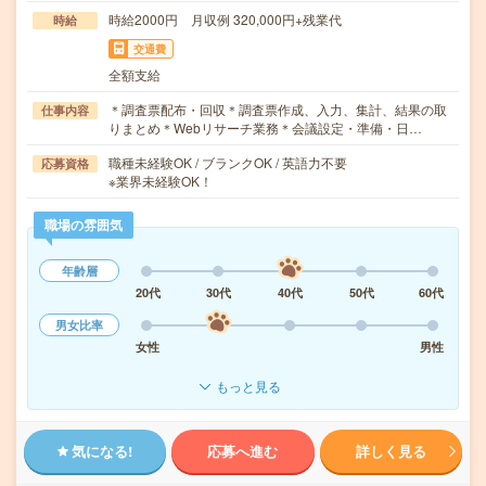
時給2000円 月収例 320,000円+残業代
時給
交通費
全額支給
＊調査票配布・回収＊調査票作成、入力、集計、結果の取
仕事内容
りまとめ＊Webリサーチ業務＊会議設定・準備・日…
職種未経験OK / ブランクOK / 英語力不要
応募資格
※業界未経験OK！
職場の雰囲気
年齢層
20代
30代
40代
50代
60代
男女比率
女性
男性
もっと見る
気になる!
応募へ進む
詳しく見る