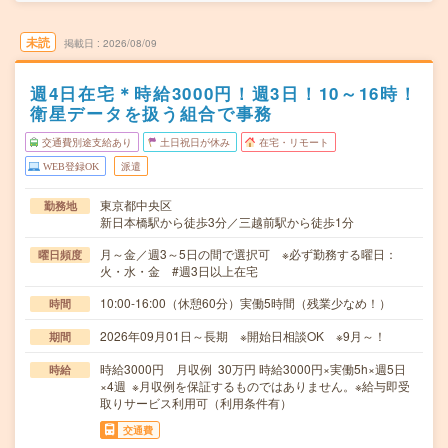
未読
掲載日
2026/08/09
週4日在宅＊時給3000円！週3日！10～16時！
衛星データを扱う組合で事務
交通費別途支給あり
土日祝日が休み
在宅・リモート
WEB登録OK
派遣
東京都中央区
勤務地
新日本橋駅から徒歩3分／三越前駅から徒歩1分
月～金／週3～5日の間で選択可 ※必ず勤務する曜日：
曜日頻度
火・水・金 #週3日以上在宅
10:00-16:00（休憩60分）実働5時間（残業少なめ！）
時間
2026年09月01日～長期 ※開始日相談OK ※9月～！
期間
時給3000円 月収例 30万円 時給3000円×実働5h×週5日
時給
×4週 ※月収例を保証するものではありません。※給与即受
取りサービス利用可（利用条件有）
交通費