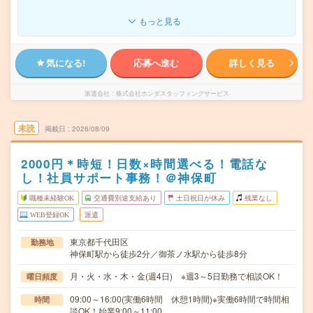
もっと見る
気になる!
応募へ進む
詳しく見る
派遣会社
株式会社ホンダスタッフィングサービス
未読
掲載日
2026/08/09
2000円＊時短！日数×時間選べる！電話な
し！社員サポート事務！＠神保町
職種未経験OK
交通費別途支給あり
土日祝日が休み
残業なし
WEB登録OK
派遣
東京都千代田区
勤務地
神保町駅から徒歩2分／御茶ノ水駅から徒歩8分
月・火・水・木・金(週4日) ※週3～5日勤務で相談OK！
曜日頻度
09:00～16:00(実働6時間 休憩1時間)※実働6時間で時間相
時間
談OK！始業9:00～11:00…