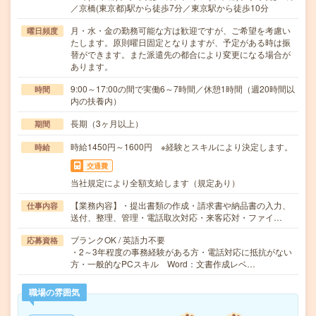
／京橋(東京都)駅から徒歩7分／東京駅から徒歩10分
月・水・金の勤務可能な方は歓迎ですが、ご希望を考慮い
曜日頻度
たします。原則曜日固定となりますが、予定がある時は振
替ができます。また派遣先の都合により変更になる場合が
あります。
9:00～17:00の間で実働6～7時間／休憩1時間（週20時間以
時間
内の扶養内）
長期（3ヶ月以上）
期間
時給1450円～1600円 ※経験とスキルにより決定します。
時給
交通費
当社規定により全額支給します（規定あり）
【業務内容】・提出書類の作成・請求書や納品書の入力、
仕事内容
送付、整理、管理・電話取次対応・来客応対・ファイ…
ブランクOK / 英語力不要
応募資格
・2～3年程度の事務経験がある方・電話対応に抵抗がない
方・一般的なPCスキル Word：文書作成レベ…
職場の雰囲気