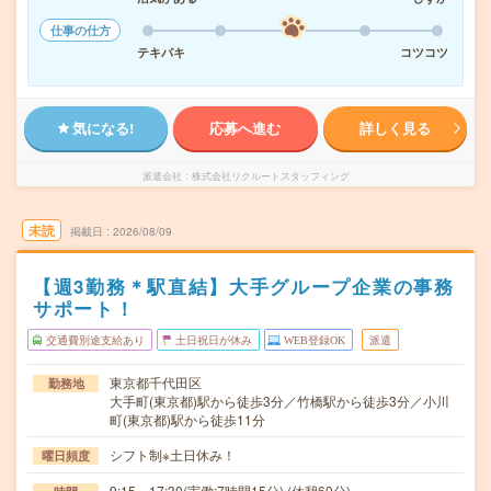
仕事の仕方
テキパキ
コツコツ
気になる!
応募へ進む
詳しく見る
派遣会社
株式会社リクルートスタッフィング
未読
掲載日
2026/08/09
【週3勤務＊駅直結】大手グループ企業の事務
サポート！
交通費別途支給あり
土日祝日が休み
WEB登録OK
派遣
東京都千代田区
勤務地
大手町(東京都)駅から徒歩3分／竹橋駅から徒歩3分／小川
町(東京都)駅から徒歩11分
シフト制※土日休み！
曜日頻度
9:15～17:30(実働:7時間15分) (休憩60分)