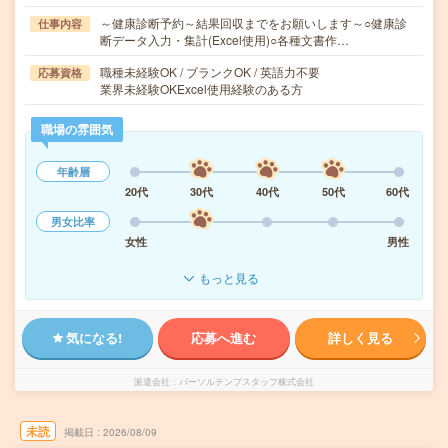
～健康診断予約～結果回収までをお願いします～○健康診
仕事内容
断データ入力・集計(Excel使用)○各種文書作…
職種未経験OK / ブランクOK / 英語力不要
応募資格
業界未経験OKExcel使用経験のある方
職場の雰囲気
年齢層
20代
30代
40代
50代
60代
男女比率
女性
男性
もっと見る
気になる!
応募へ進む
詳しく見る
派遣会社
パーソルテンプスタッフ株式会社
未読
掲載日
2026/08/09