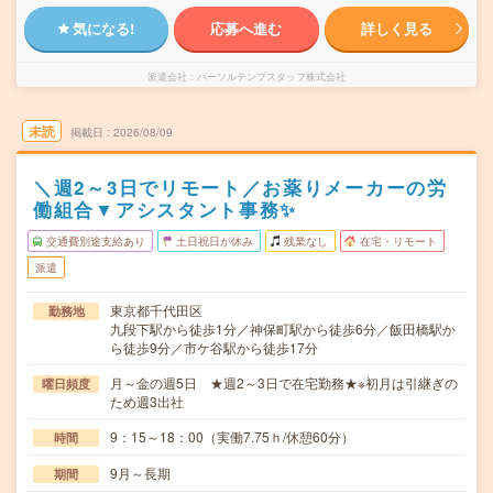
気になる!
応募へ進む
詳しく見る
派遣会社
パーソルテンプスタッフ株式会社
未読
掲載日
2026/08/09
＼週2～3日でリモート／お薬りメーカーの労
働組合▼アシスタント事務✨
交通費別途支給あり
土日祝日が休み
残業なし
在宅・リモート
派遣
東京都千代田区
勤務地
九段下駅から徒歩1分／神保町駅から徒歩6分／飯田橋駅か
ら徒歩9分／市ケ谷駅から徒歩17分
月～金の週5日 ★週2～3日で在宅勤務★※初月は引継ぎの
曜日頻度
ため週3出社
9：15～18：00（実働7.75ｈ/休憩60分）
時間
9月～長期
期間