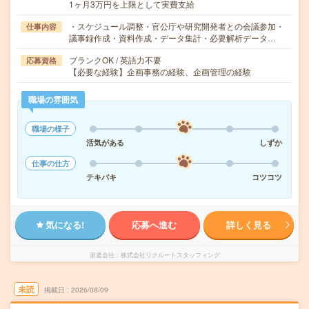
1ヶ月3万円を上限として実費支給
・スケジュール調整・官公庁や研究開発者との会議参加・
仕事内容
議事録作成・資料作成・データ集計・必要解析データ…
ブランクOK / 英語力不要
応募資格
【必要な経験】企画事務の経験、企画管理の経験
職場の雰囲気
職場の様子
活気がある
しずか
仕事の仕方
テキパキ
コツコツ
気になる!
応募へ進む
詳しく見る
派遣会社
株式会社リクルートスタッフィング
未読
掲載日
2026/08/09