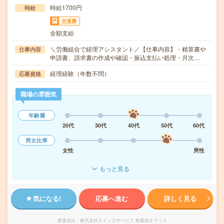
時給1700円
時給
交通費
全額支給
＼労働組合で経理アシスタント／【仕事内容】・精算書や
仕事内容
申請書、請求書の作成や確認・振込支払い処理・月次…
経理経験（年数不問）
応募資格
職場の雰囲気
年齢層
20代
30代
40代
50代
60代
男女比率
女性
男性
もっと見る
気になる!
応募へ進む
詳しく見る
派遣会社
株式会社カインズサービス 秋葉原オフィス