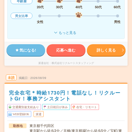
年齢層
20代
30代
40代
50代
60代
男女比率
女性
男性
もっと見る
気になる!
応募へ進む
詳しく見る
派遣会社
株式会社リクルートスタッフィング
未読
掲載日
2026/08/09
完全在宅＊時給1730円！電話なし！リクルー
トGr！事務アシスタント
交通費別途支給あり
土日祝日が休み
在宅・リモート
WEB登録OK
派遣
東京都千代田区
勤務地
東京駅から徒歩3分／京橋(東京都)駅から徒歩5分／宝町(東