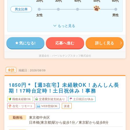
20代
30代
40代
50代
60代
男女比率
女性
男性
もっと見る
気になる!
応募へ進む
詳しく見る
派遣会社
パーソルテンプスタッフ株式会社
未読
掲載日
2026/08/09
1850円＊【週3在宅】未経験OK！あんしん長
期！17時台定時！土日祝休み！事務
職種未経験OK
交通費別途支給あり
土日祝日が休み
在宅・リモート
WEB登録OK
派遣
東京都中央区
勤務地
日本橋(東京都)駅から徒歩1分／東京駅から徒歩8分