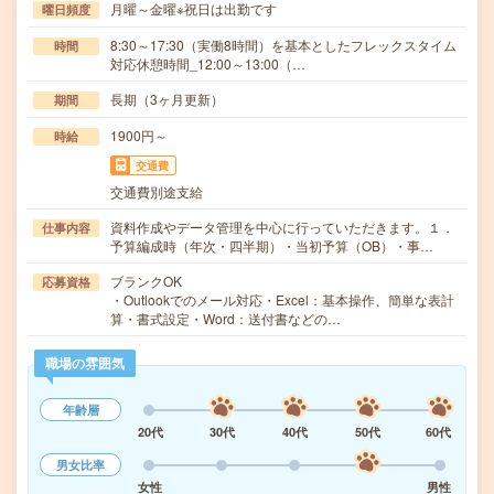
月曜～金曜※祝日は出勤です
曜日頻度
8:30～17:30（実働8時間）を基本としたフレックスタイム
時間
対応休憩時間_12:00～13:00（…
長期（3ヶ月更新）
期間
1900円～
時給
交通費
交通費別途支給
資料作成やデータ管理を中心に行っていただきます。１．
仕事内容
予算編成時（年次・四半期）・当初予算（OB）・事…
ブランクOK
応募資格
・Outlookでのメール対応・Excel：基本操作、簡単な表計
算・書式設定・Word：送付書などの…
職場の雰囲気
年齢層
20代
30代
40代
50代
60代
男女比率
女性
男性