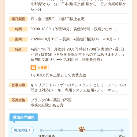
京都)駅から---分／日本橋(東京都)駅から---分／有楽町駅か
ら---分
月～金／週5日 #週3日以上在宅
曜日頻度
09:00-18:00（休憩60分）実働8時間（残業少なめ！）
時間
2026年10月01日～長期 ※開始日相談OK ※10月～！
期間
時給1730円 月収例 28万円 時給1730円×実働8h×週5日
時給
×4週+残業5h ※月収例を保証するものではありません。※
給与即受取りサービス利用可（利用条件有）
交通費
1ヶ月3万円を上限として実費支給
キャリアアドバイザーのアシスタントとして・メールでの
仕事内容
問合せ対応(メール、専用システム使用※フォーマッ…
ブランクOK / 英語力不要
応募資格
事務の経験がある方
職場の雰囲気
職場の様子
活気がある
しずか