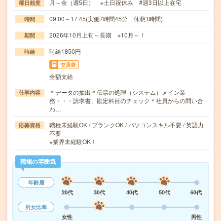
月～金（週5日） ※土日祝休み #週3日以上在宅
曜日頻度
09:00～17:45(実働7時間45分 休憩1時間)
時間
2026年10月上旬～長期 ※10月～！
期間
時給1850円
時給
交通費
全額支給
＊データの抽出＊伝票の処理（システム）メイン業
仕事内容
務・・・請求書、勘定科目のチェック＊社員からの問い合
わ…
職種未経験OK / ブランクOK / パソコンスキル不要 / 英語力
応募資格
不要
※業界未経験OK！
職場の雰囲気
年齢層
20代
30代
40代
50代
60代
男女比率
女性
男性