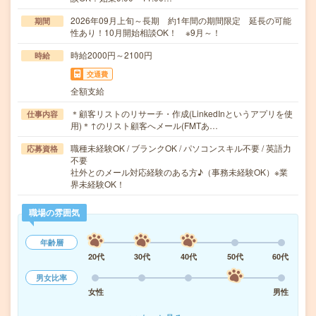
2026年09月上旬～長期 約1年間の期間限定 延長の可能
期間
性あり！10月開始相談OK！ ※9月～！
時給2000円～2100円
時給
交通費
全額支給
＊顧客リストのリサーチ・作成(LinkedInというアプリを使
仕事内容
用)＊↑のリスト顧客へメール(FMTあ…
職種未経験OK / ブランクOK / パソコンスキル不要 / 英語力
応募資格
不要
社外とのメール対応経験のある方♪（事務未経験OK）※業
界未経験OK！
職場の雰囲気
年齢層
20代
30代
40代
50代
60代
男女比率
女性
男性