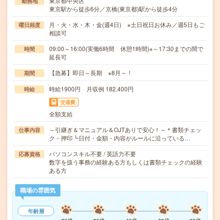
東京都中央区
勤務地
東京駅から徒歩6分／京橋(東京都)駅から徒歩4分
月・火・水・木・金(週4日) ※土日祝日お休み／週5日もご
曜日頻度
相談可
09:00～16:00(実働6時間 休憩1時間)※～17:30までの間で
時間
延長可
【急募】即日～長期 ※8月～！
期間
時給1900円 月収例 182,400円
時給
交通費
全額支給
～引継ぎ＆マニュアル＆OJTありで安心！～＊書類チェッ
仕事内容
ク・押印┗日付・金額・内容がルールに沿っている…
パソコンスキル不要 / 英語力不要
応募資格
数字を扱う事務の経験ある方もしくは書類チェックの経験
ある方
職場の雰囲気
年齢層