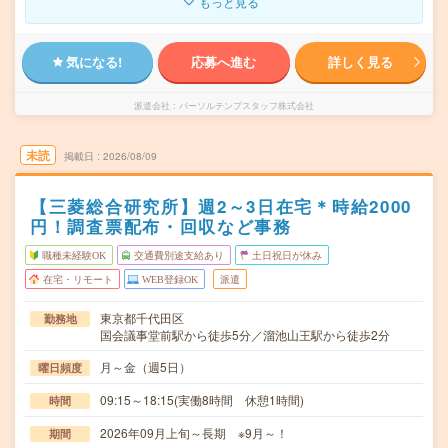
もっと見る
気になる!
応募へ進む
詳しく見る
派遣会社
パーソルテンプスタッフ株式会社
未読
掲載日
2026/08/09
【三菱総合研究所】週2～3日在宅＊時給2000
円！調査票配布・回収など事務
職種未経験OK
交通費別途支給あり
土日祝日が休み
在宅・リモート
WEB登録OK
派遣
東京都千代田区
勤務地
国会議事堂前駅から徒歩5分／溜池山王駅から徒歩2分
月～金（週5日）
曜日頻度
09:15～18:15(実働8時間 休憩1時間)
時間
2026年09月上旬～長期 ※9月～！
期間