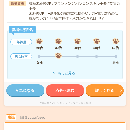
職種未経験OK / ブランクOK / パソコンスキル不要 / 英語力
応募資格
不要
未経験OK！●紙多めの環境に抵抗のない方●電話対応の抵
抗がない方＼PC基本操作・入力ができればOK☆…
職場の雰囲気
年齢層
20代
30代
40代
50代
60代
男女比率
女性
男性
もっと見る
気になる!
応募へ進む
詳しく見る
派遣会社
パーソルテンプスタッフ株式会社
未読
掲載日
2026/08/09