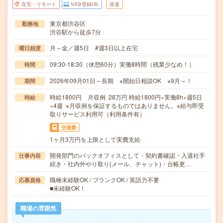
在宅・リモート
WEB登録OK
派遣
東京都渋谷区
勤務地
渋谷駅から徒歩7分
月～金／週5日 #週3日以上在宅
曜日頻度
09:30-18:30（休憩60分）実働8時間（残業少なめ！）
時間
2026年09月01日～長期 ※開始日相談OK ※9月～！
期間
時給1800円 月収例 28万円 時給1800円×実働8h×週5日
時給
×4週 ※月収例を保証するものではありません。※給与即受
取りサービス利用可（利用条件有）
交通費
1ヶ月3万円を上限として実費支給
開発部門のバックオフィスとして・契約書確認・入退社手
仕事内容
続き・社内外やり取り(メール、チャット)・台帳更…
職種未経験OK / ブランクOK / 英語力不要
応募資格
■未経験OK！
職場の雰囲気