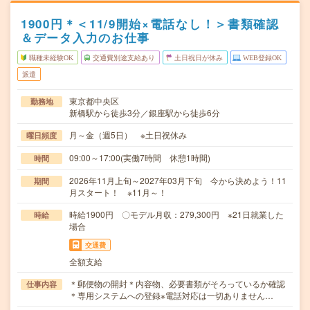
1900円＊＜11/9開始×電話なし！＞書類確認
＆データ入力のお仕事
職種未経験OK
交通費別途支給あり
土日祝日が休み
WEB登録OK
派遣
東京都中央区
勤務地
新橋駅から徒歩3分／銀座駅から徒歩6分
月～金（週5日） ※土日祝休み
曜日頻度
09:00～17:00(実働7時間 休憩1時間)
時間
2026年11月上旬～2027年03月下旬 今から決めよう！11
期間
月スタート！ ※11月～！
時給1900円 〇モデル月収：279,300円 ※21日就業した
時給
場合
交通費
全額支給
＊郵便物の開封＊内容物、必要書類がそろっているか確認
仕事内容
＊専用システムへの登録※電話対応は一切ありません…