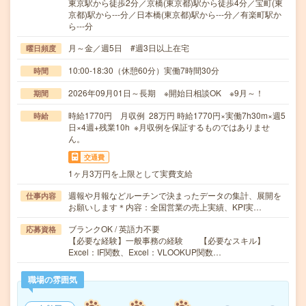
東京駅から徒歩2分／京橋(東京都)駅から徒歩4分／宝町(東
京都)駅から---分／日本橋(東京都)駅から---分／有楽町駅か
ら---分
月～金／週5日 #週3日以上在宅
曜日頻度
10:00-18:30（休憩60分）実働7時間30分
時間
2026年09月01日～長期 ※開始日相談OK ※9月～！
期間
時給1770円 月収例 28万円 時給1770円×実働7h30m×週5
時給
日×4週+残業10h ※月収例を保証するものではありませ
ん。
交通費
1ヶ月3万円を上限として実費支給
週報や月報などルーチンで決まったデータの集計、展開を
仕事内容
お願いします＊内容：全国営業の売上実績、KPI実…
ブランクOK / 英語力不要
応募資格
【必要な経験】一般事務の経験 【必要なスキル】
Excel：IF関数、Excel：VLOOKUP関数…
職場の雰囲気