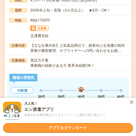
時間
2026/9/上旬～長期（3カ月以上） ★9月～OK！
期間
時給1750円
時給
交通費
交通費支給
【主な仕事内容】人気食品商社で、顧客向け企画書の制作
仕事内容
業務や書類整理、サプライヤーへの問い合わせをお願…
英語力不要
応募資格
事務職の経験がある方 業界未経験OK！
職場の雰囲気
年齢層
20代
30代
40代
50代
60代
大人気！
仕事の仕方
エン派遣アプリ
テキパキ
コツコツ
派遣のお仕事情報がたくさん！プッシュ通知で受け取ろう！
アプリをダウンロード
気になる!
応募へ進む
詳しく見る