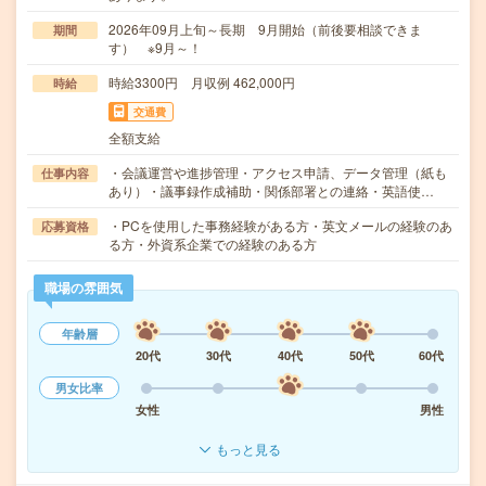
2026年09月上旬～長期 9月開始（前後要相談できま
期間
す） ※9月～！
時給3300円 月収例 462,000円
時給
交通費
全額支給
・会議運営や進捗管理・アクセス申請、データ管理（紙も
仕事内容
あり）・議事録作成補助・関係部署との連絡・英語使…
・PCを使用した事務経験がある方・英文メールの経験のあ
応募資格
る方・外資系企業での経験のある方
職場の雰囲気
年齢層
20代
30代
40代
50代
60代
男女比率
女性
男性
もっと見る