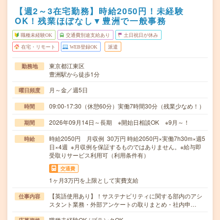
【週2～3在宅勤務】時給2050円！未経験
OK！残業ほぼなし▼豊洲で一般事務
職種未経験OK
交通費別途支給あり
土日祝日が休み
在宅・リモート
WEB登録OK
派遣
東京都江東区
勤務地
豊洲駅から徒歩1分
月～金／週5日
曜日頻度
09:00-17:30（休憩60分）実働7時間30分（残業少なめ！）
時間
2026年09月14日～長期 ※開始日相談OK ※9月～！
期間
時給2050円 月収例 30万円 時給2050円×実働7h30m×週5
時給
日×4週 ※月収例を保証するものではありません。※給与即
受取りサービス利用可（利用条件有）
交通費
1ヶ月3万円を上限として実費支給
【英語使用あり】！サステナビリティに関する部内のアシ
仕事内容
スタント業務・外部アンケートの取りまとめ・社内申…
職種未経験OK / ブランクOK