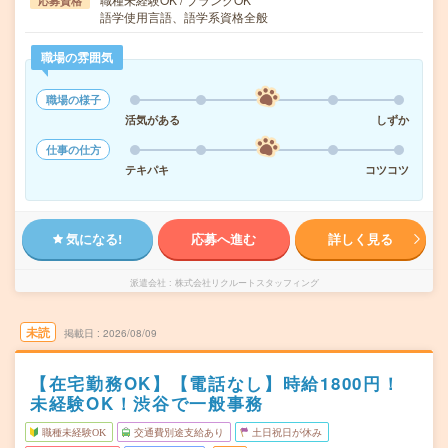
応募資格
語学使用言語、語学系資格全般
職場の雰囲気
職場の様子
活気がある
しずか
仕事の仕方
テキパキ
コツコツ
気になる!
応募へ進む
詳しく見る
派遣会社
株式会社リクルートスタッフィング
未読
掲載日
2026/08/09
【在宅勤務OK】【電話なし】時給1800円！
未経験OK！渋谷で一般事務
職種未経験OK
交通費別途支給あり
土日祝日が休み