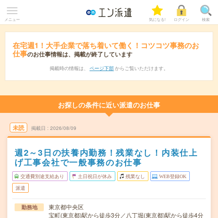
メニュー
気になる!
ログイン
検索
在宅週1！大手企業で落ち着いて働く！コツコツ事務のお
仕事
のお仕事情報は、掲載が終了しています
掲載時の情報は、
ページ下部
からご覧いただけます。
お探しの条件に近い派遣のお仕事
未読
掲載日
2026/08/09
週2～3日の扶養内勤務！残業なし！内装仕上
げ工事会社で一般事務のお仕事
交通費別途支給あり
土日祝日が休み
残業なし
WEB登録OK
派遣
東京都中央区
勤務地
宝町(東京都)駅から徒歩3分／八丁堀(東京都)駅から徒歩4分