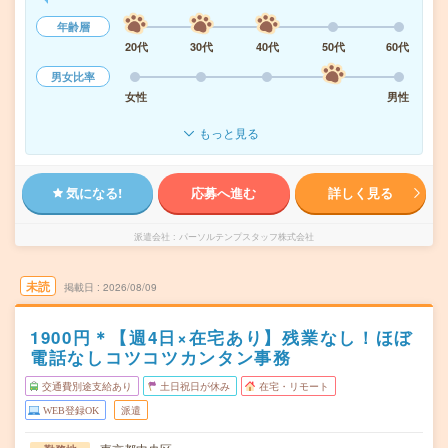
年齢層
20代
30代
40代
50代
60代
男女比率
女性
男性
もっと見る
気になる!
応募へ進む
詳しく見る
派遣会社
パーソルテンプスタッフ株式会社
未読
掲載日
2026/08/09
1900円＊【週4日×在宅あり】残業なし！ほぼ
電話なしコツコツカンタン事務
交通費別途支給あり
土日祝日が休み
在宅・リモート
WEB登録OK
派遣