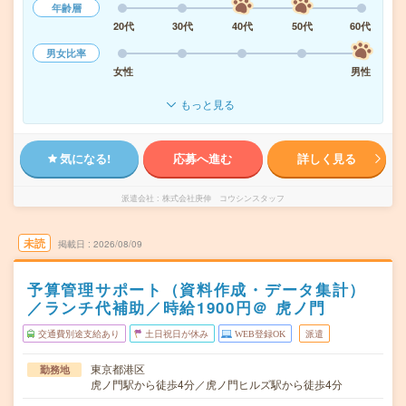
年齢層
20代
30代
40代
50代
60代
男女比率
女性
男性
もっと見る
気になる!
応募へ進む
詳しく見る
派遣会社
株式会社庚伸 コウシンスタッフ
未読
掲載日
2026/08/09
予算管理サポート（資料作成・データ集計）
／ランチ代補助／時給1900円＠ 虎ノ門
交通費別途支給あり
土日祝日が休み
WEB登録OK
派遣
東京都港区
勤務地
虎ノ門駅から徒歩4分／虎ノ門ヒルズ駅から徒歩4分