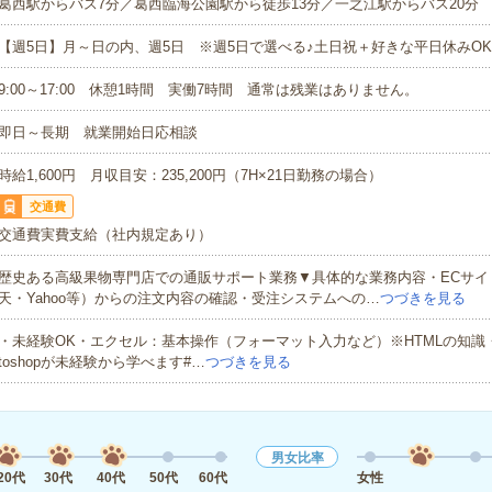
葛西駅からバス7分／葛西臨海公園駅から徒歩13分／一之江駅からバス20分
【週5日】月～日の内、週5日 ※週5日で選べる♪土日祝＋好きな平日休みO
9:00～17:00 休憩1時間 実働7時間 通常は残業はありません。
即日～長期 就業開始日応相談
時給1,600円 月収目安：235,200円（7H×21日勤務の場合）
交通費
交通費実費支給（社内規定あり）
歴史ある高級果物専門店での通販サポート業務▼具体的な業務内容・ECサイ
天・Yahoo等）からの注文内容の確認・受注システムへの…
つづきを見る
・未経験OK・エクセル：基本操作（フォーマット入力など）※HTMLの知識・Illus
toshopが未経験から学べます#…
つづきを見る
男女比率
20代
30代
40代
50代
60代
女性