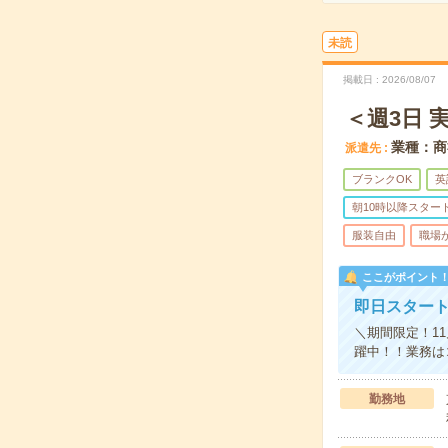
未読
掲載日
2026/08/07
＜週3日 
業種：商
派遣先
ブランクOK
英
朝10時以降スター
服装自由
職場
ここがポイント
即日スタート
＼期間限定！1
躍中！！業務は
勤務地