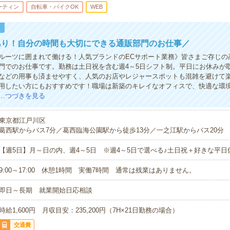
ーティン
自転車・バイクOK
WEB
！
あり！自分の時間も大切にできる通販部門のお仕事／
ルーツに囲まれて働ける！人気ブランドのECサポート業務》皆さまご存じの
門でのお仕事です。勤務は土日祝を含む週4～5日シフト制。平日にお休みが
などの用事も済ませやすく、人気のお店やレジャースポットも混雑を避けて
用したい方にもおすすめです！職場は新築のキレイなオフィスで、快適な環
…
つづきを見る
東京都江戸川区
葛西駅からバス7分／葛西臨海公園駅から徒歩13分／一之江駅からバス20分
【週5日】月～日の内、週4～5日 ※週4～5日で選べる♪土日祝＋好きな平日
9:00～17:00 休憩1時間 実働7時間 通常は残業はありません。
即日～長期 就業開始日応相談
時給1,600円 月収目安：235,200円（7H×21日勤務の場合）
交通費