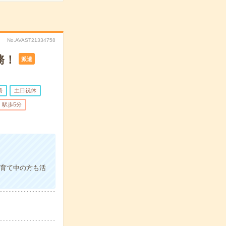
No.AVAST21334758
務！
派遣
務
土日祝休
駅歩5分
子育て中の方も活