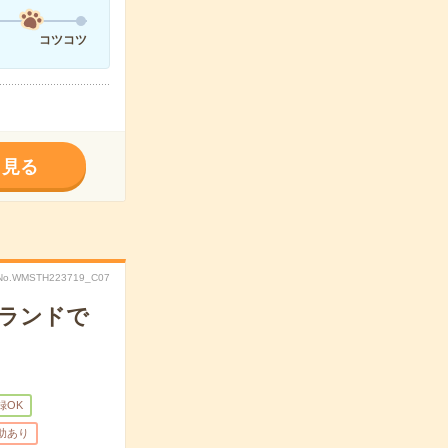
コツコツ
く見る
No.WMSTH223719_C07
ブランドで
録OK
助あり