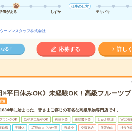
仕事の仕方
活気がある
しずか
テキパキ
ウーマンスタッフ株式会社
応募する
詳し
になる！
5日×平日休みOK》未経験OK！高級フルーツ
派遣
1834年に始まった、皆さまご存じの有名な高級果物専門店です。
ブランクOK
既卒第二新卒OK
英語不要
履歴書不要
しゅふ歓迎
WEB登
日勤務
平日休
17時前までの仕事
残業少
交費支給
服装自由
社食/補