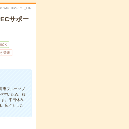
No.WMSTH223719_C07
ECサポー
録OK
場が禁煙
高級フルーツブ
やすいため、役
ます。平日休み
力。広々とした