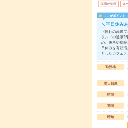
職場が禁煙
ル
ここがポイント
＼平日休み
《憧れの高級フ
ランドの通販部
め、役所や病院
日休みを有効活
としたカフェテ
勤務地
曜日頻度
時間
期間
時給