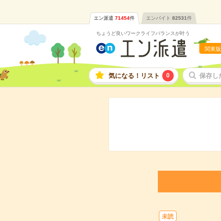
エン派遣
71454
件
エンバイト
82531
件
ちょうど良いワークライフバランスが叶う
関東版
気になる！リスト
0
保存し
未読