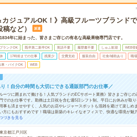
＆カジュアルOK！》高級フルーツブランドで
投稿など）
派遣
1834年に始まった、皆さまご存じの有名な高級果物専門店です。
ブランクOK
既卒第二新卒OK
英語不要
履歴書不要
しゅふ歓迎
WEB登
休
17時前までの仕事
残業少
交費支給
服装自由
社食/補助あり
職
転車・バイクOK
WEB
！
あり！自分の時間も大切にできる通販部門のお仕事／
ルーツに囲まれて働ける！人気ブランドのECサポート業務》皆さまご存じの
門でのお仕事です。勤務は土日祝を含む週5日シフト制。平日にお休みが取り
用事も済ませやすく、人気のお店やレジャースポットも混雑を避けて楽しめ
い方にもおすすめです！職場は新築のキレイなオフィスで、快適な環境が魅
つづきを見る
東京都江戸川区