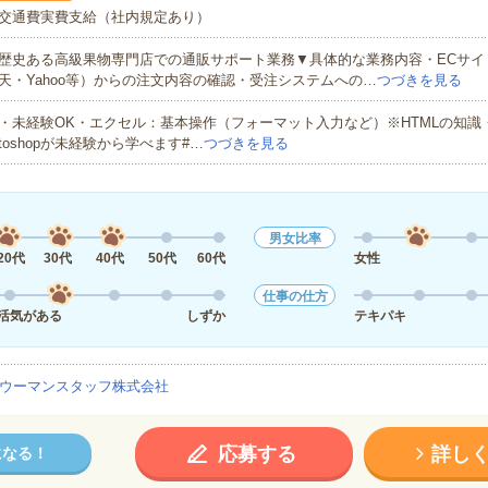
交通費実費支給（社内規定あり）
歴史ある高級果物専門店での通販サポート業務▼具体的な業務内容・ECサイ
天・Yahoo等）からの注文内容の確認・受注システムへの…
つづきを見る
・未経験OK・エクセル：基本操作（フォーマット入力など）※HTMLの知識・Illus
toshopが未経験から学べます#…
つづきを見る
男女比率
20代
30代
40代
50代
60代
女性
仕事の仕方
活気がある
しずか
テキパキ
ウーマンスタッフ株式会社
応募する
詳し
になる！