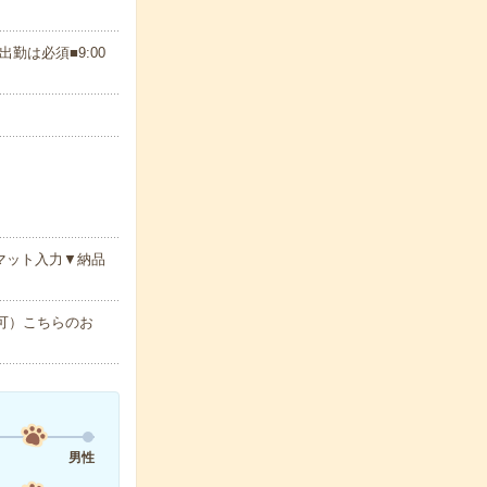
は必須■9:00
マット入力▼納品
で可）こちらのお
男性