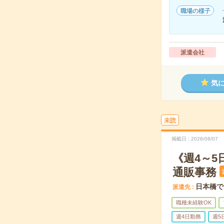
職場の様子
派遣会社
気
未読
掲載日
2026/08/07
《週4～
通販事務
日本橋で
派遣先
職種未経験OK
週4日勤務
週5