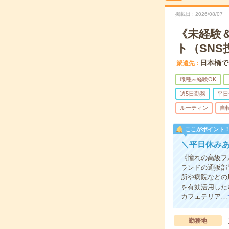
掲載日
2026/08/07
《未経験
ト（SNS
日本橋で
派遣先
職種未経験OK
週5日勤務
平日
ルーティン
自
ここがポイント
＼平日休み
《憧れの高級フ
ランドの通販部
所や病院などの
を有効活用した
カフェテリア…
勤務地