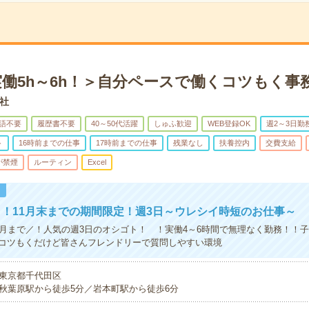
実働5h～6h！＞自分ペースで働くコツもく事
社
語不要
履歴書不要
40～50代活躍
しゅふ歓迎
WEB登録OK
週2～3日勤
ト
16時前までの仕事
17時前までの仕事
残業なし
扶養控内
交費支給
が禁煙
ルーティン
Excel
！
！11月末までの期間限定！週3日～ウレシイ時短のお仕事～
1月まで／！人気の週3日のオシゴト！ ！実働4～6時間で無理なく勤務！！
コツもくだけど皆さんフレンドリーで質問しやすい環境
東京都千代田区
秋葉原駅から徒歩5分／岩本町駅から徒歩6分