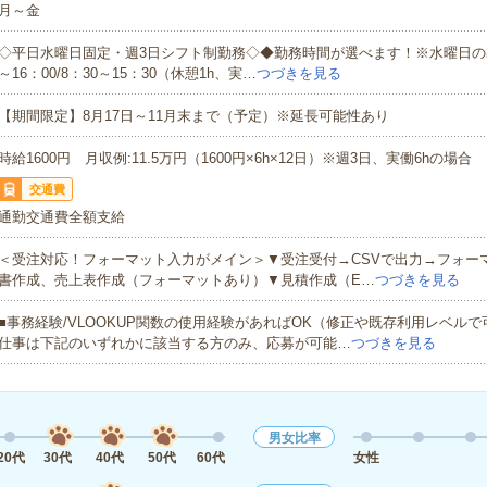
月～金
◇平日水曜日固定・週3日シフト制勤務◇◆勤務時間が選べます！※水曜日の出勤
～16：00/8：30～15：30（休憩1h、実…
つづきを見る
【期間限定】8月17日～11月末まで（予定）※延長可能性あり
時給1600円 月収例:11.5万円（1600円×6h×12日）※週3日、実働6hの場合
交通費
通勤交通費全額支給
＜受注対応！フォーマット入力がメイン＞▼受注受付→CSVで出力→フォー
書作成、売上表作成（フォーマットあり）▼見積作成（E…
つづきを見る
■事務経験/VLOOKUP関数の使用経験があればOK（修正や既存利用レベル
仕事は下記のいずれかに該当する方のみ、応募が可能…
つづきを見る
男女比率
20代
30代
40代
50代
60代
女性