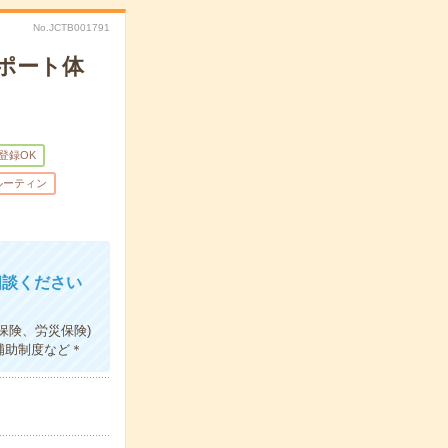
No.JCTB001791
ポート体
B登録OK
ルーティン
相談ください
保険、労災保険)
補助制度など＊