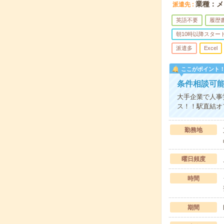
業種：メ
派遣先
英語不要
履歴
朝10時以降スター
派遣多
Excel
ここがポイント
条件相談可
大手企業で人事
ス！！駅直結オ
勤務地
曜日頻度
時間
期間