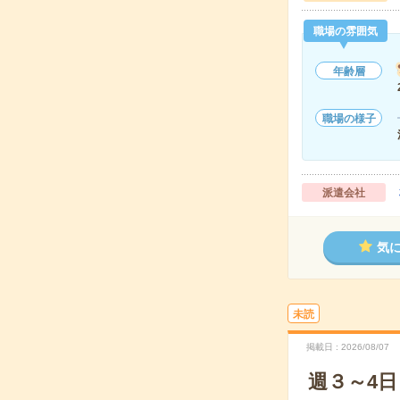
職場の雰囲気
年齢層
職場の様子
派遣会社
気
未読
掲載日
2026/08/07
週３～4