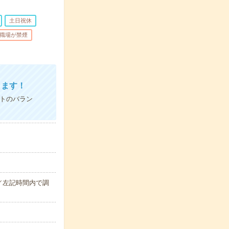
土日祝休
職場が禁煙
きます！
ートのバラン
00／左記時間内で調