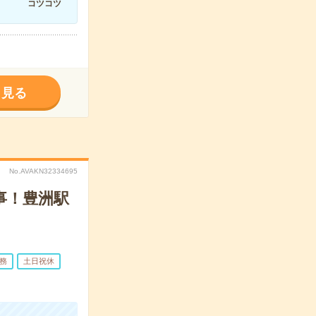
コツコツ
く見る
No.AVAKN32334695
事！豊洲駅
務
土日祝休