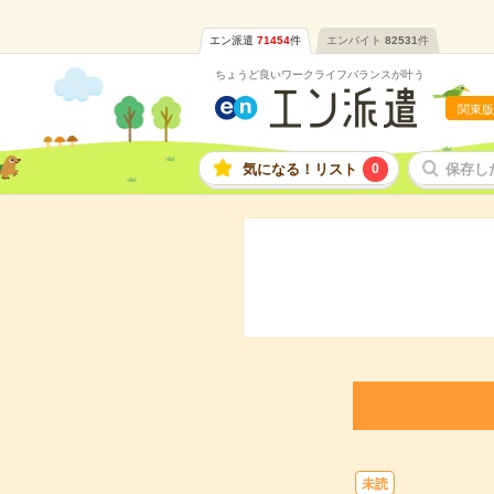
エン派遣
71454
件
エンバイト
82531
件
ちょうど良いワークライフバランスが叶う
関東版
気になる！リスト
0
保存し
未読