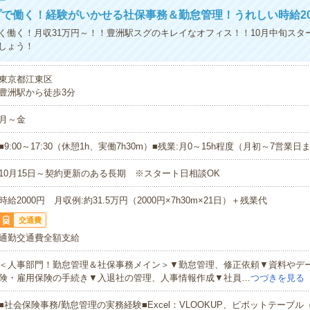
で働く！経験がいかせる社保事務＆勤怠管理！うれしい時給20
く働く！月収31万円～！！豊洲駅スグのキレイなオフィス！！10月中旬スタ
しょう！
東京都江東区
豊洲駅から徒歩3分
月～金
■9:00～17:30（休憩1h、実働7h30m）■残業:月0～15h程度（月初～7営業
10月15日～契約更新のある長期 ※スタート日相談OK
時給2000円 月収例:約31.5万円（2000円×7h30m×21日）＋残業代
交通費
通勤交通費全額支給
＜人事部門！勤怠管理＆社保事務メイン＞▼勤怠管理、修正依頼▼資料やデ
険・雇用保険の手続き▼入退社の管理、人事情報作成▼社員…
つづきを見る
■社会保険事務/勤怠管理の実務経験■Excel：VLOOKUP、ピボットテーブ