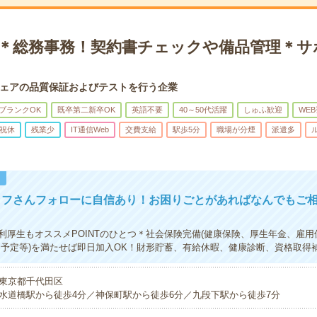
K＊総務事務！契約書チェックや備品管理＊サ
ェアの品質保証およびテストを行う企業
ブランクOK
既卒第二新卒OK
英語不要
40～50代活躍
しゅふ歓迎
WE
祝休
残業少
IT通信Web
交費支給
駅歩5分
職場が分煙
派遣多
！
ッフさんフォローに自信あり！お困りごとがあればなんでもご
利厚生もオススメPOINTのひとつ＊社会保険完備(健康保険、厚生年金、雇用
期予定等)を満たせば即日加入OK！財形貯蓄、有給休暇、健康診断、資格取得
東京都千代田区
水道橋駅から徒歩4分／神保町駅から徒歩6分／九段下駅から徒歩7分