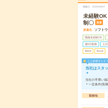
掲載日
2026/08/07
未経験O
制〇
派遣
ソフトウ
派遣先
職種未経験OK
週5日勤務
土日
Word
Excel
ここがポイント
当社はスタ
＊
当社の手厚い福
＊一定条件(長
勤務地