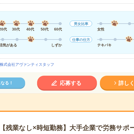
男女比率
20代
30代
40代
50代
60代
女性
仕事の仕方
活気がある
しずか
テキパキ
株式会社アヴァンティスタッフ
応募する
詳し
になる！
日【残業なし×時短勤務】大手企業で労務サポ