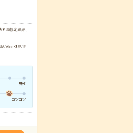
▼36協定締結、
looKUP/IF
男性
コツコツ