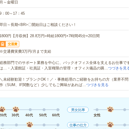
月～金曜日
9：00～17：45
即日～長期<BR>〇開始日はご相談ください！
1800円【月収例】28.8万円=時給1800円×7時間45分×20日間
交通費
※交通費実費3万円/月まで支給
総務部門でのサポート業務を中心に、バックオフィス全体を支えるお仕事で
は…・入退館証・社員証・入室権限の管理・オフィス備品の購…
つづきを見
＼未経験歓迎！ブランクOK！／・事務処理のご経験をお持ちの方（業界不問）・
作（SUM、IF関数など）少しでもご興味があれば…
つづきを見る
男女比率
20代
30代
40代
50代
60代
女性
仕事の仕方