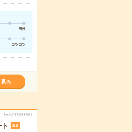
男性
コツコツ
く見る
No.AVAST20334632
ート
派遣