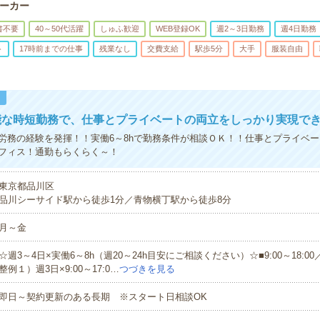
ーカー
書不要
40～50代活躍
しゅふ歓迎
WEB登録OK
週2～3日勤務
週4日勤務
ト
17時前までの仕事
残業なし
交費支給
駅歩5分
大手
服装自由
！
能な時短勤務で、仕事とプライベートの両立をしっかり実現で
労務の経験を発揮！！実働6～8hで勤務条件が相談ＯＫ！！仕事とプライベ
フィス！通勤もらくらく～！
東京都品川区
品川シーサイド駅から徒歩1分／青物横丁駅から徒歩8分
月～金
☆週3～4日×実働6～8h（週20～24h目安にご相談ください）☆■9:00～18:
整例１）週3日×9:00～17:0…
つづきを見る
即日～契約更新のある長期 ※スタート日相談OK