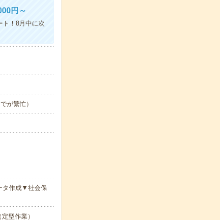
00円～
ート！8月中に次
日までが繁忙）
ータ作成▼社会保
ル（定型作業）