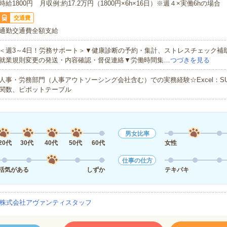
時給1800円 月収例:約17.2万円（1800円×6h×16日）※週４×実働6hの場合
交通費
通勤交通費全額支給
＜週3～4日！労務サポート＞▼健康診断の予約・集計、ストレスチェック補助
就業規則変更の発送・内容確認・督促連絡▼労働時間集…
つづきを見る
人事・労務部門（人事アウトソーシング会社含む）での実務経験☆Excel：SUM/V
関数、ピポットテーブル
男女比率
20代
30代
40代
50代
60代
女性
仕事の仕方
活気がある
しずか
テキパキ
株式会社アヴァンティスタッフ