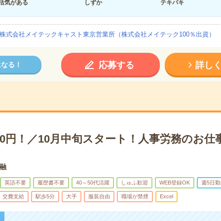
活気がある
しずか
テキパキ
株式会社メイテックキャスト東京営業所（株式会社メイテック100％出資）
応募する
詳し
になる！
00円！／10月中旬スタート！人事労務のお仕
融
英語不要
履歴書不要
40～50代活躍
しゅふ歓迎
WEB登録OK
週5日勤
交費支給
駅歩5分
大手
服装自由
職場が禁煙
Excel
！