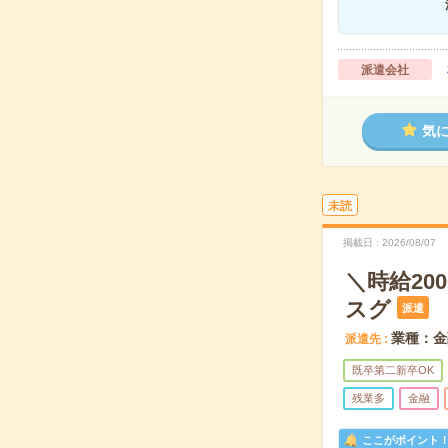
派遣会社
気
未読
掲載日
2026/08/07
＼時給20
スグ
派遣
業種：金
派遣先
既卒第二新卒OK
残業多
金融
ここがポイント