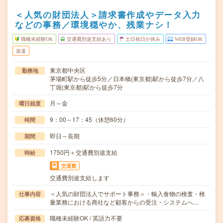
＜人気の財団法人＞請求書作成やデータ入力
などの事務／環境穏やか、残業ナシ！
職種未経験OK
交通費別途支給あり
土日祝日が休み
WEB登録OK
派遣
東京都中央区
勤務地
茅場町駅から徒歩5分／日本橋(東京都)駅から徒歩7分／八
丁堀(東京都)駅から徒歩7分
月～金
曜日頻度
9：00～17：45（休憩60分）
時間
即日～長期
期間
1750円＋交通費別途支給
時給
交通費
交通費別途支給します
＜人気の財団法人でサポート事務＞・輸入食物の検査・検
仕事内容
量業務における商社など顧客からの受注・システムへ…
職種未経験OK / 英語力不要
応募資格