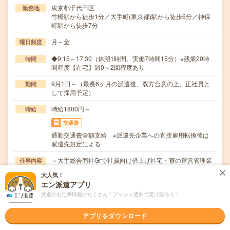
東京都千代田区
勤務地
竹橋駅から徒歩1分／大手町(東京都)駅から徒歩6分／神保
町駅から徒歩7分
月～金
曜日頻度
◆9:15～17:30（休憩1時間、実働7時間15分）※残業20時
時間
間程度【在宅】週0～2回程度あり
9月1日～（最長6ヶ月の派遣後、双方合意の上、正社員と
期間
して採用予定）
時給1800円～
時給
交通費
通勤交通費全額支給 ※派遣先企業への直接雇用転換後は
派遣先規定による
～大手総合商社Grで社員向け借上げ社宅・寮の運営管理業
仕事内容
務～・グループ社員が利用する社員寮・社宅への入…
大人気！
エン派遣アプリ
職種未経験OK / 英語力不要
応募資格
◆営業経験（建設・不動産・リフォーム業界経験尚可）◆
派遣のお仕事情報がたくさん！プッシュ通知で受け取ろう！
四大卒以上
アプリをダウンロード
職場の雰囲気