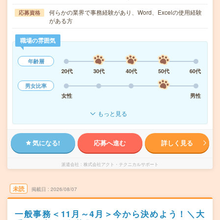
何らかの業界で事務経験があり、Word、Excelの使用経験
応募資格
がある方
職場の雰囲気
年齢層
20代
30代
40代
50代
60代
男女比率
女性
男性
もっと見る
気になる!
応募へ進む
詳しく見る
派遣会社
株式会社アクト・テクニカルサポート
未読
掲載日
2026/08/07
一般事務＜11月～4月＞今から決めよう！＼大