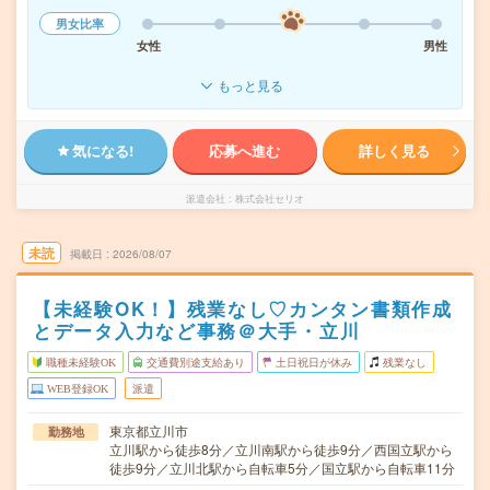
男女比率
女性
男性
もっと見る
気になる!
応募へ進む
詳しく見る
派遣会社
株式会社セリオ
未読
掲載日
2026/08/07
【未経験OK！】残業なし♡カンタン書類作成
とデータ入力など事務＠大手・立川
職種未経験OK
交通費別途支給あり
土日祝日が休み
残業なし
WEB登録OK
派遣
東京都立川市
勤務地
立川駅から徒歩8分／立川南駅から徒歩9分／西国立駅から
徒歩9分／立川北駅から自転車5分／国立駅から自転車11分