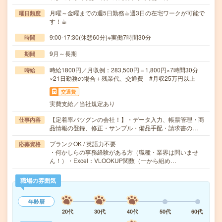
月曜～金曜までの週5日勤務☕︎週3日の在宅ワークが可能で
曜日頻度
す！☕︎
9:00-17:30(休憩60分)※実働7時間30分
時間
9月～長期
期間
時給1800円／月収例：283,500円＝1,800円×7時間30分
時給
×21日勤務の場合＋残業代、交通費 #月収25万円以上
交通費
実費支給／当社規定あり
【定着率バツグンの会社！】・データ入力、帳票管理・商
仕事内容
品情報の登録、修正・サンプル・備品手配・請求書の…
ブランクOK / 英語力不要
応募資格
・何かしらの事務経験がある方（職種・業界は問いませ
ん！）・Excel：VLOOKUP関数（一から組め…
職場の雰囲気
年齢層
20代
30代
40代
50代
60代