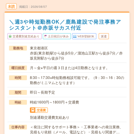
未読
掲載日
2026/08/07
＼週3や時短勤務OK／鹿島建設で発注事務ア
シスタント＠赤坂サカス付近
交通費別途支給あり
土日祝日が休み
WEB登録OK
派遣
東京都港区
勤務地
赤坂(東京都)駅から徒歩5分／溜池山王駅から徒歩7分／赤
坂見附駅から徒歩7分
月～金※平日の週３日または4日勤務となります。
曜日頻度
8:30～17:30※時短勤務相談可能です。（9：30～16：30の
時間
勤務がミニマムとなります）
即日～長期予定
期間
時給1600円～1800円＋交通費
時給
交通費
別途通勤交通費支給あり
＜発注に関するサポート事務＞・工事業者への発注業務、
仕事内容
見積もり依頼（メール、電話など）・見積もり関連デ…