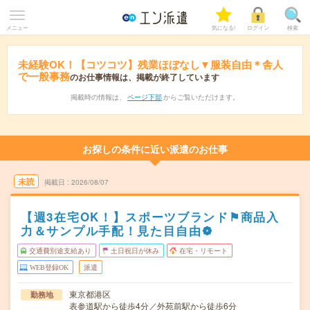
メニュー
気になる!
ログイン
検索
未経験OK！【コツコツ】残業ほぼなし▼服装自由＊舎人
で一般事務
のお仕事情報は、掲載が終了しています
掲載時の情報は、
ページ下部
からご覧いただけます。
お探しの条件に近い派遣のお仕事
未読
掲載日
2026/08/07
【週3在宅OK！】スポーツブランド⚑商品入
力＆サンプル手配！見た目自由❁
交通費別途支給あり
土日祝日が休み
在宅・リモート
WEB登録OK
派遣
東京都港区
勤務地
表参道駅から徒歩4分／外苑前駅から徒歩6分