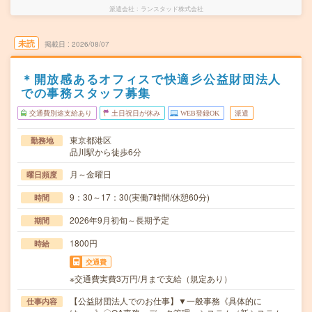
派遣会社
ランスタッド株式会社
未読
掲載日
2026/08/07
＊開放感あるオフィスで快適彡公益財団法人
での事務スタッフ募集
交通費別途支給あり
土日祝日が休み
WEB登録OK
派遣
東京都港区
勤務地
品川駅から徒歩6分
月～金曜日
曜日頻度
9：30～17：30(実働7時間/休憩60分)
時間
2026年9月初旬～長期予定
期間
1800円
時給
交通費
※交通費実費3万円/月まで支給（規定あり）
【公益財団法人でのお仕事】▼一般事務《具体的に
仕事内容