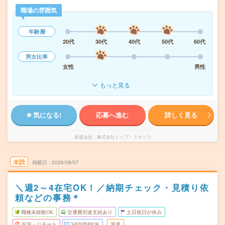
職場の雰囲気
年齢層
20代
30代
40代
50代
60代
男女比率
女性
男性
もっと見る
気になる!
応募へ進む
詳しく見る
派遣会社
株式会社トップ・スタッフ
未読
掲載日
2026/08/07
＼週2～4在宅OK！／納期チェック・見積り依
頼などの事務＊
職種未経験OK
交通費別途支給あり
土日祝日が休み
在宅・リモート
WEB登録OK
派遣