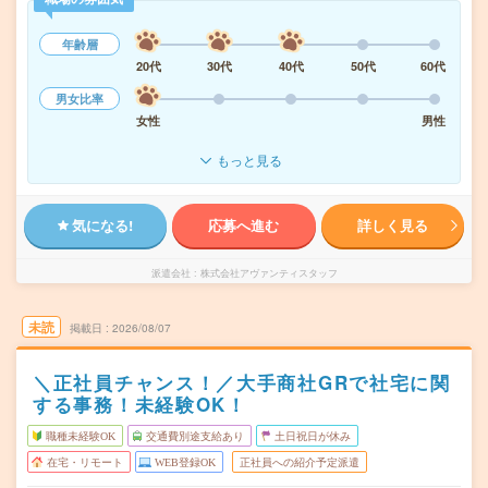
年齢層
20代
30代
40代
50代
60代
男女比率
女性
男性
もっと見る
気になる!
応募へ進む
詳しく見る
派遣会社
株式会社アヴァンティスタッフ
未読
掲載日
2026/08/07
＼正社員チャンス！／大手商社GRで社宅に関
する事務！未経験OK！
職種未経験OK
交通費別途支給あり
土日祝日が休み
在宅・リモート
WEB登録OK
正社員への紹介予定派遣