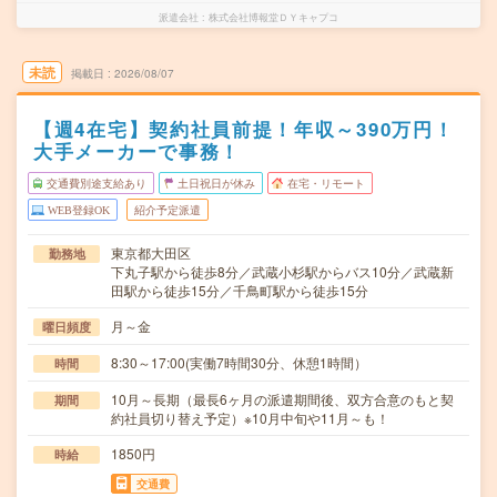
派遣会社
株式会社博報堂ＤＹキャプコ
未読
掲載日
2026/08/07
【週4在宅】契約社員前提！年収～390万円！
大手メーカーで事務！
交通費別途支給あり
土日祝日が休み
在宅・リモート
WEB登録OK
紹介予定派遣
東京都大田区
勤務地
下丸子駅から徒歩8分／武蔵小杉駅からバス10分／武蔵新
田駅から徒歩15分／千鳥町駅から徒歩15分
月～金
曜日頻度
8:30～17:00(実働7時間30分、休憩1時間）
時間
10月～長期（最長6ヶ月の派遣期間後、双方合意のもと契
期間
約社員切り替え予定）※10月中旬や11月～も！
1850円
時給
交通費