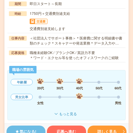
即日スタート～長期
期間
1750円＋交通費別途支給
時給
交通費
交通費別途支給します
＜社団法人でサポート事務＞＊医療費に関する明細書や書
仕事内容
類のチェック＊スキャナーや発送業務＊データ入力や…
職種未経験OK / ブランクOK / 英語力不要
応募資格
＊ワード・エクセル等を使ったオフィスワークのご経験
職場の雰囲気
年齢層
20代
30代
40代
50代
60代
男女比率
女性
男性
もっと見る
気になる!
応募へ進む
詳しく見る