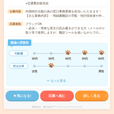
※交通費全額支給
外国特許出願の為の窓口事務業務を担当いただきます！
仕事内容
【主な業務内容】・明細書翻訳の手配・特許技術者や外…
ブランクOK
応募資格
～必須～・簡単な英文の読み書きができる方（メールやり
取り等で使用しますが、翻訳ツールを使いながらでの…
職場の雰囲気
年齢層
20代
30代
40代
50代
60代
男女比率
女性
男性
もっと見る
気になる!
応募へ進む
詳しく見る
派遣会社
株式会社アークコミュニケーションズ