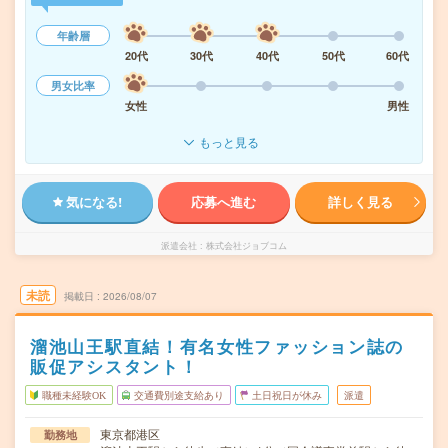
年齢層
20代
30代
40代
50代
60代
男女比率
女性
男性
もっと見る
気になる!
応募へ進む
詳しく見る
派遣会社
株式会社ジョブコム
未読
掲載日
2026/08/07
溜池山王駅直結！有名女性ファッション誌の
販促アシスタント！
職種未経験OK
交通費別途支給あり
土日祝日が休み
派遣
東京都港区
勤務地