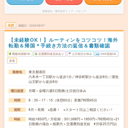
派遣会社
株式会社トップ・スタッフ
未読
掲載日
2026/08/07
【未経験OK！】ルーティンをコツコツ！海外
転勤＆帰国＊手続き方法の返信＆書類確認
職種未経験OK
交通費別途支給あり
土日祝日が休み
WEB登録OK
派遣
東京都港区
勤務地
六本木一丁目駅から徒歩1分／神谷町駅から徒歩8分／溜池
山王駅から徒歩8分
月曜～金曜の週5日勤務/土日祝日休み
曜日頻度
8：30～17：15（休憩60分）実働7時間45分
時間
8月～長期 ※急募！ ※スタート日はご相談ください！
期間
時給1850円／月収例：301,088円＝1850円×7時間45分×21
時給
日勤務の場合＋残業代＋交通費別途支給 #月収25万円以