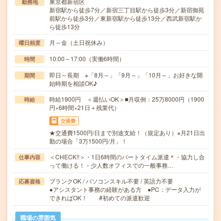
東京都新宿区
勤務地
新宿駅から徒歩7分／新宿三丁目駅から徒歩3分／新宿御苑
前駅から徒歩3分／東新宿駅から徒歩13分／西武新宿駅か
ら徒歩13分
月～金（土日祝休み）
曜日頻度
10:00～17:00（実働6時間）
時間
即日～長期 ※「8月～」「9月～」「10月～」お好きな開
期間
始時期を相談OK♪
時給1900円 ＜週払いOK＞■月収例：25万8000円（1900
時給
円×6時間×21日＋残業代）
交通費
★交通費1500円/日まで別途支給！（規定あり）※月21日出
勤の場合「3万1500円/月」！
＜CHECK!!＞・1日6時間のパートタイム派遣＊・協力し合
仕事内容
って働ける！・少人数オフィスでの一般事務…
ブランクOK / パソコンスキル不要 / 英語力不要
応募資格
●アシスタント事務の経験がある方 ●PC：データ入力が
できればOK！ #初めての派遣歓迎
職場の雰囲気