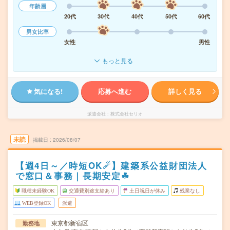
年齢層
20代
30代
40代
50代
60代
男女比率
女性
男性
もっと見る
気になる!
応募へ進む
詳しく見る
派遣会社
株式会社セリオ
未読
掲載日
2026/08/07
【週4日～／時短OK☄】建築系公益財団法人
で窓口＆事務｜長期安定☘︎
職種未経験OK
交通費別途支給あり
土日祝日が休み
残業なし
WEB登録OK
派遣
東京都新宿区
勤務地