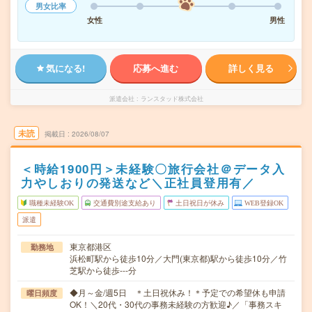
男女比率
女性
男性
気になる!
応募へ進む
詳しく見る
派遣会社
ランスタッド株式会社
未読
掲載日
2026/08/07
＜時給1900円＞未経験〇旅行会社＠データ入
力やしおりの発送など＼正社員登用有／
職種未経験OK
交通費別途支給あり
土日祝日が休み
WEB登録OK
派遣
東京都港区
勤務地
浜松町駅から徒歩10分／大門(東京都)駅から徒歩10分／竹
芝駅から徒歩---分
◆月～金/週5日 ＊土日祝休み！＊予定での希望休も申請
曜日頻度
OK！＼20代・30代の事務未経験の方歓迎♪／「事務スキ