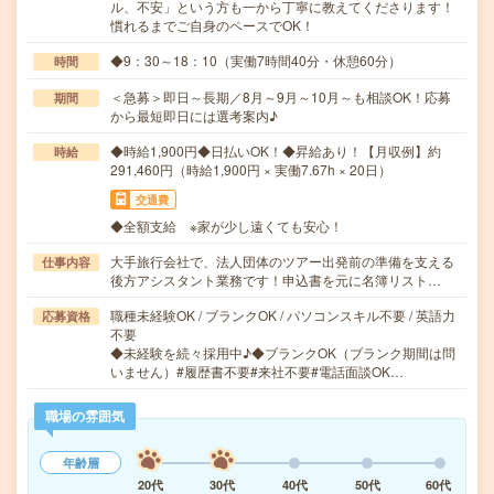
ル、不安」という方も一から丁寧に教えてくださります！
慣れるまでご自身のペースでOK！
◆9：30～18：10（実働7時間40分・休憩60分）
時間
＜急募＞即日～長期／8月～9月～10月～も相談OK！応募
期間
から最短即日には選考案内♪
◆時給1,900円◆日払いOK！◆昇給あり！【月収例】約
時給
291,460円（時給1,900円 × 実働7.67h × 20日）
交通費
◆全額支給 ※家が少し遠くても安心！
大手旅行会社で、法人団体のツアー出発前の準備を支える
仕事内容
後方アシスタント業務です！申込書を元に名簿リスト…
職種未経験OK / ブランクOK / パソコンスキル不要 / 英語力
応募資格
不要
◆未経験を続々採用中♪◆ブランクOK（ブランク期間は問
いません）#履歴書不要#来社不要#電話面談OK…
職場の雰囲気
年齢層
20代
30代
40代
50代
60代