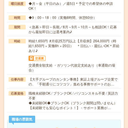
◆月～金（平日のみ）／週5日＊予定での希望休の申請
曜日頻度
OK！
◆9：00～18：00（実働8時間、休憩60分）
時間
＜急募＞即日～長期／8月～9月～10月～も相談OK！応募
期間
から最短即日には選考案内♪
時給1,650円 #月収25万円以上【月収例】264,000円（時
時給
給1,650円 × 実働8h × 20日） ＊日払い・週払いOK＊昇給
あり♪
交通費
交通費全額支給 ・ガソリン代規定支給あり（車通勤の場
合）
【大手グループのカンタン事務】東証上場グループ企業で
仕事内容
の、「手順通りにコツコツ」進める事務サポートのお…
職種未経験OK / ブランクOK / パソコンスキル不要 / 英語力
応募資格
不要
◆未経験OK◆ブランクOK（ブランク期間は問いません）
【未経験でも安心なポイント！】・サポート業務が…
職場の雰囲気