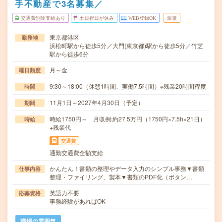
手不動産で3名募集／
交通費別途支給あり
土日祝日が休み
WEB登録OK
派遣
東京都港区
勤務地
浜松町駅から徒歩5分／大門(東京都)駅から徒歩5分／竹芝
駅から徒歩6分
月～金
曜日頻度
9:30～18:00（休憩1時間、実働7.5時間）※残業20時間程度
時間
11月1日～2027年4月30日（予定）
期間
時給1750円～ 月収例:約27.5万円（1750円×7.5h×21日）
時給
+残業代
交通費
通勤交通費全額支給
かんたん！書類の整理やデータ入力のシンプル事務▼書類
仕事内容
整理・ファイリング、製本▼書類のPDF化（ボタン…
英語力不要
応募資格
事務経験があればOK
職場の雰囲気