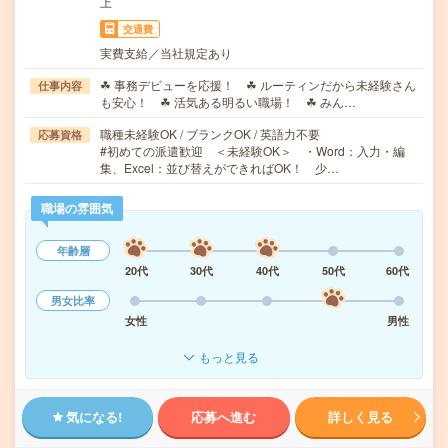
上
交通費
実費支給／当社規定あり
☘ 事務デビューを応援！ ☘ ルーティンだから未経験さん
仕事内容
も安心！ ☘ 活気ある明るい職場！ ☘ みん…
職種未経験OK / ブランクOK / 英語力不要
応募資格
#初めての派遣歓迎 ＜未経験OK＞ ・Word：入力・編
集、Excel：並び替えができればOK！ 少…
職場の雰囲気
年齢層
20代
30代
40代
50代
60代
男女比率
女性
男性
もっと見る
気になる!
応募へ進む
詳しく見る