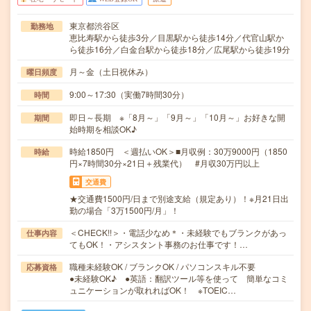
東京都渋谷区
勤務地
恵比寿駅から徒歩3分／目黒駅から徒歩14分／代官山駅か
ら徒歩16分／白金台駅から徒歩18分／広尾駅から徒歩19分
月～金（土日祝休み）
曜日頻度
9:00～17:30（実働7時間30分）
時間
即日～長期 ※「8月～」「9月～」「10月～」お好きな開
期間
始時期を相談OK♪
時給1850円 ＜週払いOK＞■月収例：30万9000円（1850
時給
円×7時間30分×21日＋残業代） #月収30万円以上
交通費
★交通費1500円/日まで別途支給（規定あり）！※月21日出
勤の場合「3万1500円/月」！
＜CHECK!!＞・電話少なめ＊・未経験でもブランクがあっ
仕事内容
てもOK！・アシスタント事務のお仕事です！…
職種未経験OK / ブランクOK / パソコンスキル不要
応募資格
●未経験OK♪ ●英語：翻訳ツール等を使って 簡単なコミ
ュニケーションが取れればOK！ ※TOEIC…