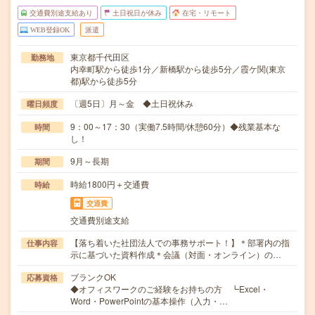
交通費別途支給あり
土日祝日が休み
在宅・リモート
WEB登録OK
派遣
東京都千代田区
勤務地
内幸町駅から徒歩1分／新橋駅から徒歩5分／霞ケ関(東京
都)駅から徒歩5分
〔週5日〕月～金 ◆土日祝休み
曜日頻度
9：00～17：30（実働7.5時間/休憩60分）◆残業基本な
時間
し！
9月～長期
期間
時給1800円＋交通費
時給
交通費
交通費別途支給
【落ち着いた社団法人での事務サポート！】＊部署内の指
仕事内容
示に基づいた資料作成＊会議（対面・オンライン）の…
ブランクOK
応募資格
◆オフィスワークのご経験をお持ちの方 ┗Excel・
Word・PowerPointの基本操作（入力・…