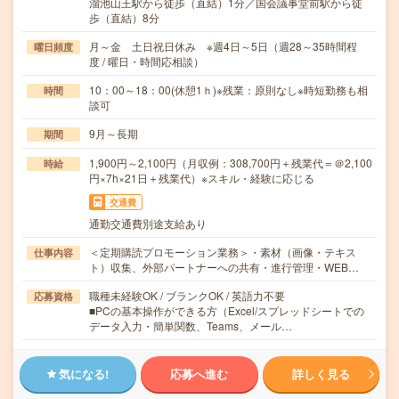
溜池山王駅から徒歩（直結）1分／国会議事堂前駅から徒
歩（直結）8分
月～金 土日祝日休み ※週4日～5日（週28～35時間程
曜日頻度
度 / 曜日・時間応相談）
10：00～18：00(休憩1ｈ)※残業：原則なし※時短勤務も相
時間
談可
9月～長期
期間
1,900円～2,100円（月収例：308,700円＋残業代＝＠2,100
時給
円×7h×21日＋残業代）※スキル・経験に応じる
交通費
通勤交通費別途支給あり
＜定期購読プロモーション業務＞・素材（画像・テキス
仕事内容
ト）収集、外部パートナーへの共有・進行管理・WEB…
職種未経験OK / ブランクOK / 英語力不要
応募資格
■PCの基本操作ができる方（Excel/スプレッドシートでの
データ入力・簡単関数、Teams、メール…
気になる!
応募へ進む
詳しく見る