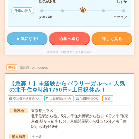
活気がある
しずか
仕事の仕方
テキパキ
コツコツ
気になる!
応募へ進む
詳しく見る
派遣会社
旭化成アミダス株式会社
未読
掲載日
2026/08/07
【急募！】未経験からパラリーガルへ♬人気
の北千住✿時給1750円×土日祝休み！
交通費別途支給あり
土日祝日が休み
WEB登録OK
派遣
東京都足立区
勤務地
北千住駅から徒歩5分／千住大橋駅から徒歩10分／牛田(東
京都)駅から徒歩15分／京成関屋駅から徒歩15分／南千住
駅から徒歩19分
月～金
曜日頻度