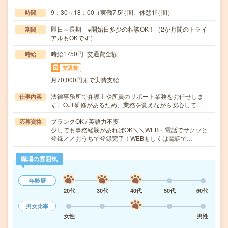
9：30～18：00（実働7.5時間、休憩1時間）
時間
即日～長期 ※開始日多少の相談OK！（2か月間のトライ
期間
アルもOKです）
時給1750円+交通費全額
時給
交通費
月70,000円まで実費支給
法律事務所で弁護士や所員のサポート業務をお任せしま
仕事内容
す。OJT研修があるため、業務を覚えながら安心して…
ブランクOK / 英語力不要
応募資格
少しでも事務経験があればOK＼＼WEB・電話でサクッと
登録／／おうちで登録完了！WEBもしくは電話で…
職場の雰囲気
年齢層
20代
30代
40代
50代
60代
男女比率
女性
男性