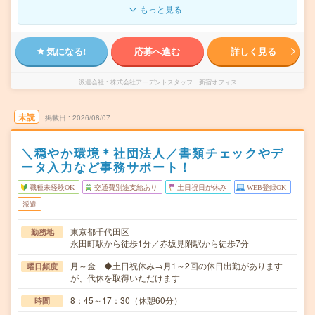
もっと見る
気になる!
応募へ進む
詳しく見る
派遣会社
株式会社アーデントスタッフ 新宿オフィス
未読
掲載日
2026/08/07
＼穏やか環境＊社団法人／書類チェックやデ
ータ入力など事務サポート！
職種未経験OK
交通費別途支給あり
土日祝日が休み
WEB登録OK
派遣
東京都千代田区
勤務地
永田町駅から徒歩1分／赤坂見附駅から徒歩7分
月～金 ◆土日祝休み→月1～2回の休日出勤があります
曜日頻度
が、代休を取得いただけます
8：45～17：30（休憩60分）
時間