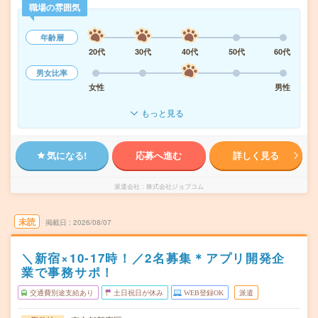
職場の雰囲気
年齢層
20代
30代
40代
50代
60代
男女比率
女性
男性
もっと見る
気になる!
応募へ進む
詳しく見る
派遣会社
株式会社ジョブコム
未読
掲載日
2026/08/07
＼新宿×10-17時！／2名募集＊アプリ開発企
業で事務サポ！
交通費別途支給あり
土日祝日が休み
WEB登録OK
派遣