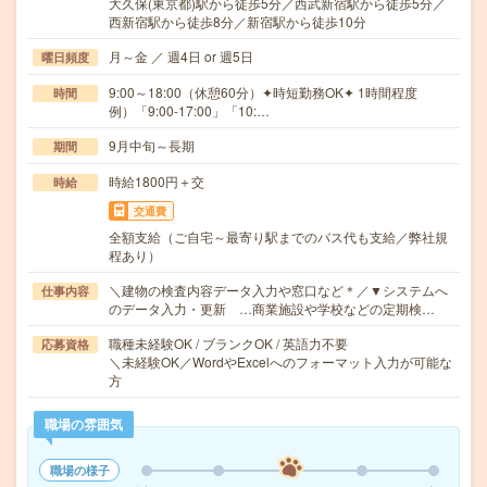
大久保(東京都)駅から徒歩5分／西武新宿駅から徒歩5分／
西新宿駅から徒歩8分／新宿駅から徒歩10分
月～金 ／ 週4日 or 週5日
曜日頻度
9:00～18:00（休憩60分）✦時短勤務OK✦ 1時間程度
時間
例）「9:00-17:00」「10:…
9月中旬～長期
期間
時給1800円＋交
時給
交通費
全額支給（ご自宅～最寄り駅までのバス代も支給／弊社規
程あり）
＼建物の検査内容データ入力や窓口など＊／▼システムへ
仕事内容
のデータ入力・更新 …商業施設や学校などの定期検…
職種未経験OK / ブランクOK / 英語力不要
応募資格
＼未経験OK／WordやExcelへのフォーマット入力が可能な
方
職場の雰囲気
職場の様子