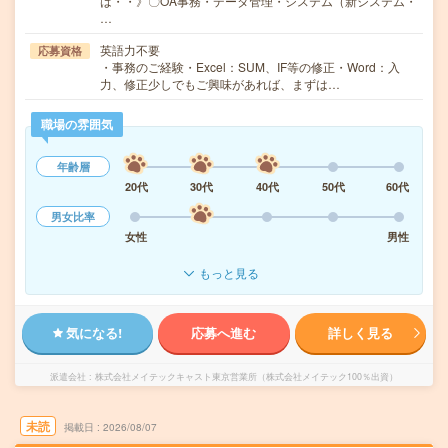
は・・》〇OA事務・データ管理・システム（新システム・
…
英語力不要
応募資格
・事務のご経験・Excel：SUM、IF等の修正・Word：入
力、修正少しでもご興味があれば、まずは…
職場の雰囲気
年齢層
20代
30代
40代
50代
60代
男女比率
女性
男性
もっと見る
気になる!
応募へ進む
詳しく見る
派遣会社
株式会社メイテックキャスト東京営業所（株式会社メイテック100％出資）
未読
掲載日
2026/08/07