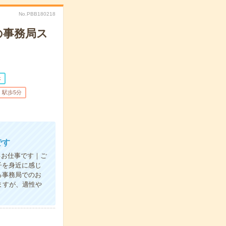
No.PBB180218
の事務局ス
休
駅歩5分
です
るお仕事です｜ご
子を身近に感じ
る事務局でのお
ますが、適性や