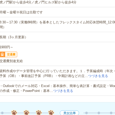
虎ノ門駅から徒歩4分／虎ノ門ヒルズ駅から徒歩4分
月曜～金曜※祝日は出勤です
8:30～17:30（実働8時間）を基本としたフレックスタイム対応休憩時間_12:00
間）
長期（3ヶ月更新）
1900円～
交通費
交通費別途支給
資料作成やデータ管理を中心に行っていただきます。１．予算編成時（年次
予算（OB）・事前改訂予算（PRB）・中期計画などの立…
つづきを見る
・Outlookでのメール対応・Excel：基本操作、簡単な表計算・書式設定・Wo
の作成・修正・PowerPoint：基本…
つづきを見る
男女比率