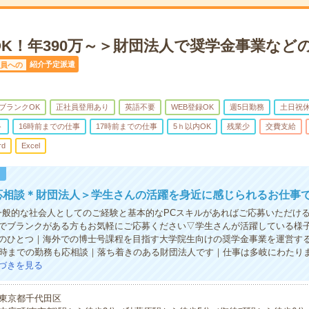
OK！年390万～＞財団法人で奨学金事業など
紹介予定派遣
員への
ブランクOK
正社員登用あり
英語不要
WEB登録OK
週5日勤務
土日祝
ト
16時前までの仕事
17時前までの仕事
5ｈ以内OK
残業少
交費支給
rd
Excel
！
応相談＊財団法人＞学生さんの活躍を身近に感じられるお仕事
一般的な社会人としてのご経験と基本的なPCスキルがあればご応募いただけ
でブランクがある方もお気軽にご応募ください▽学生さんが活躍している様
のひとつ｜海外での博士号課程を目指す大学院生向けの奨学金事業を運営す
6時までの勤務も応相談｜落ち着きのある財団法人です｜仕事は多岐にわたり
づきを見る
東京都千代田区