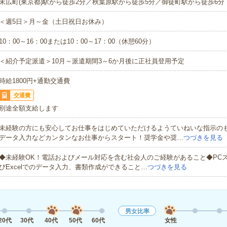
末広町(東京都)駅から徒歩2分／秋葉原駅から徒歩5分／御徒町駅から徒歩6分
＜週5日＞月～金（土日祝日お休み）
10：00～16：00または10：00～17：00（休憩60分）
＜紹介予定派遣＞10月～派遣期間3～6か月後に正社員登用予定
時給1800円+通勤交通費
交通費
別途全額支給します
未経験の方にも安心してお仕事をはじめていただけるようていねいな指示の
データ入力などカンタンなお仕事からスタート！奨学金や奨…
つづきを見る
◆未経験OK！電話およびメール対応を含む社会人のご経験があること◆PCス
びExcelでのデータ入力、書類作成ができること…
つづきを見る
男女比率
20代
30代
40代
50代
60代
女性