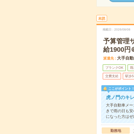
未読
掲載日
2026/08/08
予算管理
給1900円
大手自動
派遣先
ブランクOK
既
交費支給
駅歩
ここがポイント
虎ノ門のキ
大手自動車メー
きで雨の日も安
になった方はぜ
勤務地