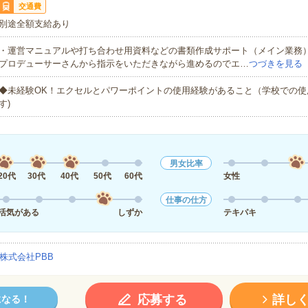
交通費
別途全額支給あり
・運営マニュアルや打ち合わせ用資料などの書類作成サポート（メイン業務
プロデューサーさんから指示をいただきながら進めるのでエ…
つづきを見る
◆未経験OK！エクセルとパワーポイントの使用経験があること（学校での使
す)
男女比率
20代
30代
40代
50代
60代
女性
仕事の仕方
活気がある
しずか
テキパキ
株式会社PBB
応募する
詳し
になる！