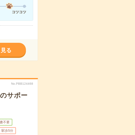
コツコツ
く見る
No.PBB124468
りのサポー
書不要
駅歩5分