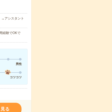
）→アシスタント
用経験でOKで
男性
コツコツ
く見る