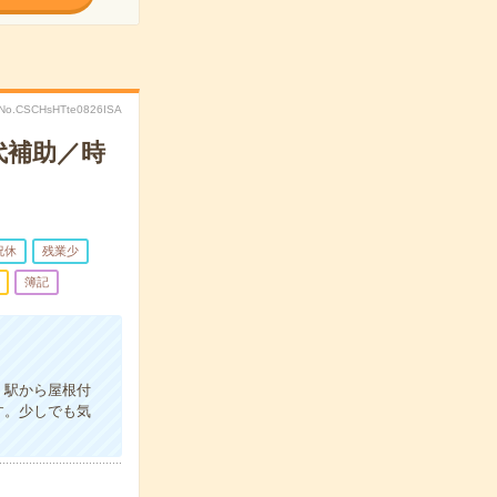
No.CSCHsHTte0826ISA
代補助／時
祝休
残業少
簿記
。駅から屋根付
す。少しでも気