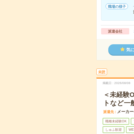
職場の様子
派遣会社
気
未読
掲載日
2026/08/08
＜未経験
トなど一
メーカー
派遣先
職種未経験OK
しゅふ歓迎
WE