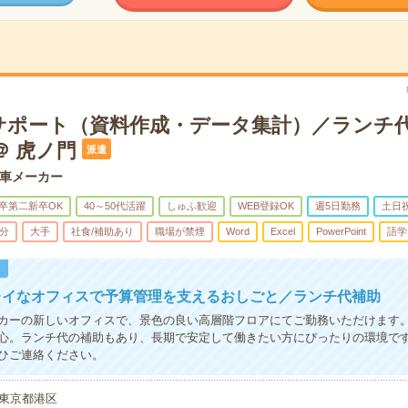
サポート（資料作成・データ集計）／ランチ
＠ 虎ノ門
派遣
車メーカー
卒第二新卒OK
40～50代活躍
しゅふ歓迎
WEB登録OK
週5日勤務
土日
5分
大手
社食/補助あり
職場が禁煙
Word
Excel
PowerPoint
語学
！
レイなオフィスで予算管理を支えるおしごと／ランチ代補助
カーの新しいオフィスで、景色の良い高層階フロアにてご勤務いただけます
心。ランチ代の補助もあり、長期で安定して働きたい方にぴったりの環境で
ひご連絡ください。
東京都港区