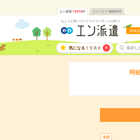
エン派遣
71573
件
エンバイト
82531
件
ちょうど良いワークライフバランスが叶う
関東版
気になる！リスト
0
保存し
時
未読