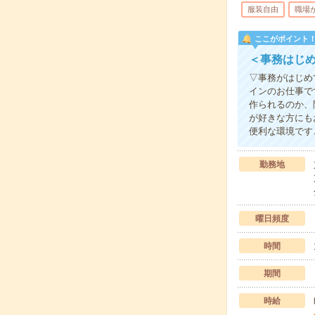
服装自由
職場
ここがポイント
＜事務はじ
▽事務がはじめ
インのお仕事で
作られるのか、
が好きな方にも
便利な環境です
勤務地
曜日頻度
時間
期間
時給