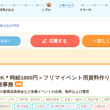
仕事の仕方
活気がある
しずか
テキパキ
株式会社PBB
応募する
詳し
になる！
OK＊時給1800円＞フリマイベント用資料作
般事務
派遣
の新商品発表会など各種イベントの企画、制作および運営
ブランクOK
既卒第二新卒OK
複数名募集
友達と一緒OK
英語不要
履歴
B登録OK
週5日勤務
土日祝休
朝10時以降スタート
残業少
交費支給