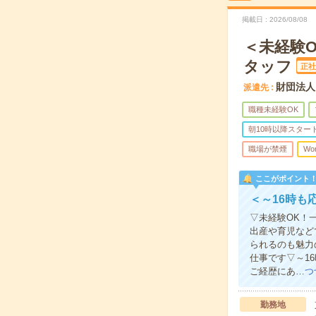
掲載日
2026/08/08
＜未経験
タッフ
正社
財団法人
派遣先
職種未経験OK
朝10時以降スター
職場が禁煙
Wo
ここがポイント
＜～16時も
▽未経験OK！
出産や育児など
られるのも魅力
仕事です▽～1
ご経歴にあ…
つ
勤務地