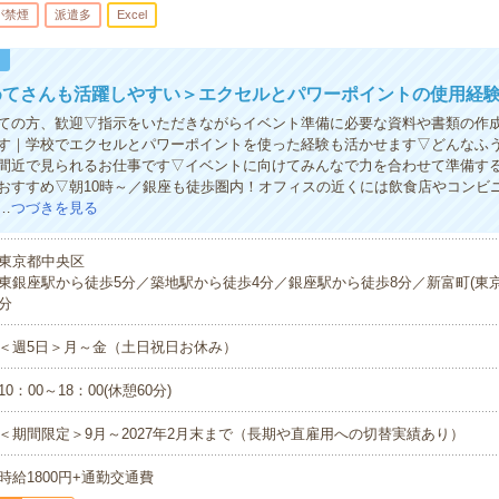
が禁煙
派遣多
Excel
！
めてさんも活躍しやすい＞エクセルとパワーポイントの使用経験
ての方、歓迎▽指示をいただきながらイベント準備に必要な資料や書類の作
す｜学校でエクセルとパワーポイントを使った経験も活かせます▽どんなふ
間近で見られるお仕事です▽イベントに向けてみんなで力を合わせて準備す
おすすめ▽朝10時～／銀座も徒歩圏内！オフィスの近くには飲食店やコンビ
…
つづきを見る
東京都中央区
東銀座駅から徒歩5分／築地駅から徒歩4分／銀座駅から徒歩8分／新富町(東京
分
＜週5日＞月～金（土日祝日お休み）
10：00～18：00(休憩60分)
＜期間限定＞9月～2027年2月末まで（長期や直雇用への切替実績あり）
時給1800円+通勤交通費