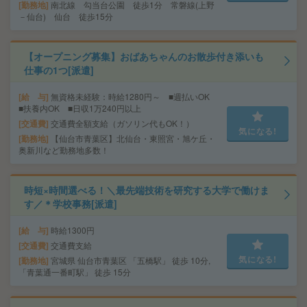
勤務地
南北線 勾当台公園 徒歩1分 常磐線(上野
－仙台) 仙台 徒歩15分
【オープニング募集】おばあちゃんのお散歩付き添いも
仕事の1つ[派遣]
給 与
無資格未経験：時給1280円～ ■週払いOK
■扶養内OK ■日収1万240円以上
交通費
交通費全額支給（ガソリン代もOK！）
気になる!
勤務地
【仙台市青葉区】北仙台・東照宮・旭ケ丘・
奥新川など勤務地多数！
時短×時間選べる！＼最先端技術を研究する大学で働けま
す／＊学校事務[派遣]
給 与
時給1300円
交通費
交通費支給
気になる!
勤務地
宮城県 仙台市青葉区 「五橋駅」 徒歩 10分,
「青葉通一番町駅」 徒歩 15分