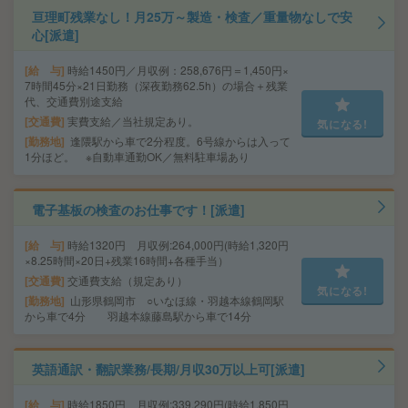
亘理町残業なし！月25万～製造・検査／重量物なしで安
心[派遣]
給 与
時給1450円／月収例：258,676円＝1,450円×
7時間45分×21日勤務（深夜勤務62.5h）の場合＋残業
代、交通費別途支給
交通費
実費支給／当社規定あり。
気になる!
勤務地
逢隈駅から車で2分程度。6号線からは入って
1分ほど。 ※自動車通勤OK／無料駐車場あり
電子基板の検査のお仕事です！[派遣]
給 与
時給1320円 月収例:264,000円(時給1,320円
×8.25時間×20日+残業16時間+各種手当）
交通費
交通費支給（規定あり）
気になる!
勤務地
山形県鶴岡市 ○いなほ線・羽越本線鶴岡駅
から車で4分 羽越本線藤島駅から車で14分
英語通訳・翻訳業務/長期/月収30万以上可[派遣]
給 与
時給1850円 月収例:339,290円(時給1,850円