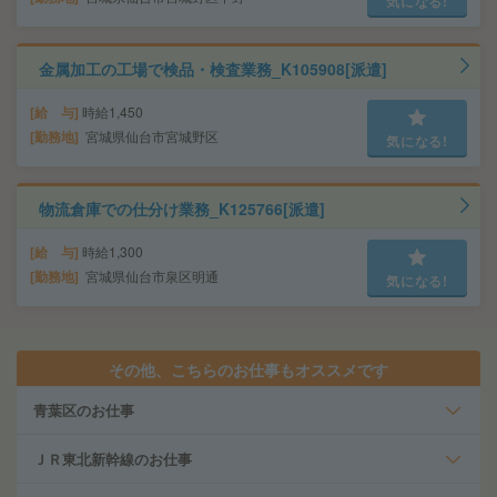
気になる!
金属加工の工場で検品・検査業務_K105908[派遣]
給 与
時給1,450
勤務地
宮城県仙台市宮城野区
気になる!
物流倉庫での仕分け業務_K125766[派遣]
給 与
時給1,300
勤務地
宮城県仙台市泉区明通
気になる!
その他、こちらのお仕事もオススメです
青葉区のお仕事
ＪＲ東北新幹線のお仕事