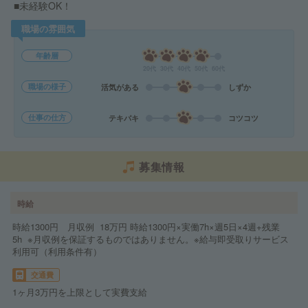
■未経験OK！
職場の雰囲気
年齢層
20代
30代
40代
50代
60代
職場の様子
活気がある
しずか
仕事の仕方
テキパキ
コツコツ
募集情報
時給
時給1300円 月収例 18万円 時給1300円×実働7h×週5日×4週+残業
5h ※月収例を保証するものではありません。※給与即受取りサービス
利用可（利用条件有）
交通費
1ヶ月3万円を上限として実費支給