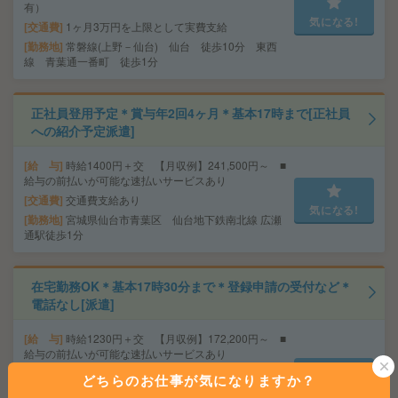
有）
気になる!
交通費
1ヶ月3万円を上限として実費支給
勤務地
常磐線(上野－仙台) 仙台 徒歩10分 東西
線 青葉通一番町 徒歩1分
正社員登用予定＊賞与年2回4ヶ月＊基本17時まで[正社員
への紹介予定派遣]
給 与
時給1400円＋交 【月収例】241,500円～ ■
給与の前払いが可能な速払いサービスあり
交通費
交通費支給あり
気になる!
勤務地
宮城県仙台市青葉区 仙台地下鉄南北線 広瀬
通駅徒歩1分
在宅勤務OK＊基本17時30分まで＊登録申請の受付など＊
電話なし[派遣]
給 与
時給1230円＋交 【月収例】172,200円～ ■
給与の前払いが可能な速払いサービスあり
交通費
交通費支給あり
どちらのお仕事が気になりますか？
気になる!
勤務地
宮城県仙台市青葉区 仙台地下鉄東西線 青葉