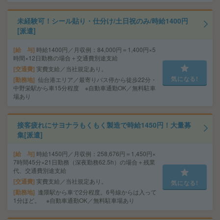
未経験可！シール貼り・仕分け/土日祝のみ/時給1400円
[派遣]
給 与
時給1400円／月収例：84,000円＝1,400円×5
時間×12日勤務の場合＋交通費別途支給
交通費
実費支給／当社規定あり。
気になる!
勤務地
仙台港エリア／最寄りバス停から徒歩22分・
中野栄駅から車15分程度 ※自動車通勤OK／無料駐車
場あり
接客疲れにサヨナラもくもく製造で時給1450円！大量募
集[派遣]
給 与
時給1450円／月収例：258,676円＝1,450円×
7時間45分×21日勤務（深夜勤務62.5h）の場合＋残業
代、交通費別途支給
交通費
実費支給／当社規定あり。
気になる!
勤務地
逢隈駅から車で2分程度。6号線からは入って
1分ほど。 ※自動車通勤OK／無料駐車場あり