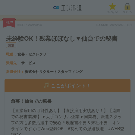
気になる!
ログイン
NEW
掲載日
2026/08/05
No.START260721257D/仙台
未経験OK！残業ほぼなし▼仙台での秘書
派遣
職種
秘書・セクレタリー
派遣先
サ－ビス
派遣会社
株式会社リクルートスタッフィング
ここがポイント！
急募！仙台での秘書
【直接雇用の可能性あり】【直接雇用実績あり！】【遠隔
での秘書業務!】▼大手コンサル企業▼同業務、派遣スタッ
フの方も多数活躍中で安心＊履歴書不要＆来社不要、オン
ラインですぐにWeb登録OK #初めての派遣歓迎 #WEB登
録OK