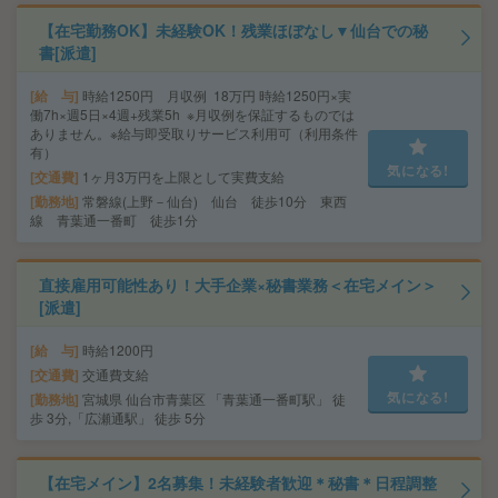
【在宅勤務OK】未経験OK！残業ほぼなし▼仙台での秘
書[派遣]
給 与
時給1250円 月収例 18万円 時給1250円×実
働7h×週5日×4週+残業5h ※月収例を保証するものでは
ありません。※給与即受取りサービス利用可（利用条件
有）
気になる!
交通費
1ヶ月3万円を上限として実費支給
勤務地
常磐線(上野－仙台) 仙台 徒歩10分 東西
線 青葉通一番町 徒歩1分
直接雇用可能性あり！大手企業×秘書業務＜在宅メイン＞
[派遣]
給 与
時給1200円
交通費
交通費支給
気になる!
勤務地
宮城県 仙台市青葉区 「青葉通一番町駅」 徒
歩 3分,「広瀬通駅」 徒歩 5分
【在宅メイン】2名募集！未経験者歓迎＊秘書＊日程調整