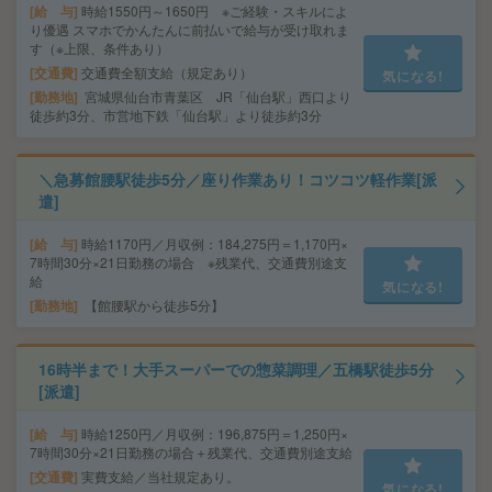
給 与
時給1550円～1650円 ※ご経験・スキルによ
り優遇 スマホでかんたんに前払いで給与が受け取れま
す（※上限、条件あり）
交通費
交通費全額支給（規定あり）
気になる!
勤務地
宮城県仙台市青葉区 JR「仙台駅」西口より
徒歩約3分、市営地下鉄「仙台駅」より徒歩約3分
＼急募館腰駅徒歩5分／座り作業あり！コツコツ軽作業[派
遣]
給 与
時給1170円／月収例：184,275円＝1,170円×
7時間30分×21日勤務の場合 ※残業代、交通費別途支
給
気になる!
勤務地
【館腰駅から徒歩5分】
16時半まで！大手スーパーでの惣菜調理／五橋駅徒歩5分
[派遣]
給 与
時給1250円／月収例：196,875円＝1,250円×
7時間30分×21日勤務の場合＋残業代、交通費別途支給
交通費
実費支給／当社規定あり。
気になる!