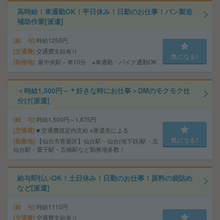
高時給！車通勤OK！平日休み！日勤のお仕事！パン製造
補助作業[派遣]
給 与
時給1250円
交通費
交通費支給有り
気になる!
勤務地
泉中央駅～車10分 ※車通勤・バイク通勤OK
＜時給1,500円～＊好きな時にお仕事＞DMのモクモク仕
分け[派遣]
給 与
時給1,500円～1,875円
交通費
■ 交通費規定内支給 ※派遣先による
気になる!
勤務地
【仙台市青葉区】仙台駅・仙台(地下鉄)駅・北
仙台駅・愛子駅・五橋駅など勤務地多数！
給与即払いOK！土日休み！日勤のお仕事！原料の袋詰め
など[派遣]
給 与
時給1110円
交通費
交通費支給有り