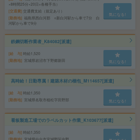
×8時間25分×20日+各種手当）
交通費
交通費支給（規定あり）
気になる!
勤務地
福島県西白河郡 ○新白河駅から車で7分 白
河駅から車で9分
鉄鋼切断作業者_K84082[派遣]
給 与
時給1,520
勤務地
宮城県岩沼市下野郷新田
気になる!
高時給！日勤専属！建築木材の梱包_M114657[派遣]
給 与
時給1,350
勤務地
宮城県名取市植松字田野部
気になる!
看板製造工場でのラベルカット作業_K103677[派遣]
給 与
時給1,350
勤務地
宮城県仙台市宮城野区中野