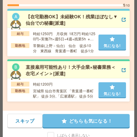
通一番町駅徒歩1分、仙台地下鉄南北線 広瀬通駅徒歩5
1
/10
分
【在宅勤務OK】未経験OK！残業ほぼなし▼
仙台での秘書[派遣]
時短勤務のお仕事！東北大学での学生支援のお仕事[派遣]
時給1250円 月収例 18万円 時給125
給与
給 与
時給1300円＋交
0円×実働7h×週5日×4週+残業5h ※月
収例を保証するものではありません。
交通費
交通費別途支給(社内規定あり)
常磐線(上野－仙台) 仙台 徒歩10
気になる!
勤務地
気になる!
※給与即受取りサービス利用可（利用
分 東西線 青葉通一番町 徒歩1分
勤務地
仙台市営地下鉄東西線 川内駅 徒歩2分
条件有）
直接雇用可能性あり！大手企業×秘書業務＜
基本17時半まで＊憧れの大手企業＊データ入力など[派遣]
在宅メイン＞[派遣]
給 与
時給1300円＋交 【月収例】195,000円～ ■
時給1200円
給与
給与の前払いが可能な速払いサービスあり
宮城県 仙台市青葉区 「青葉通一番町
勤務地
交通費
交通費支給あり
気になる!
駅」 徒歩 3分,「広瀬通駅」 徒歩 5分
気になる!
勤務地
宮城県仙台市青葉区 東北本線 仙台駅徒歩8
分
スキップ
どちらも気になる！
＼大人気！東北大／8月スタート！フルタイム×1350円@
星陵[派遣]
しばらく表示しない