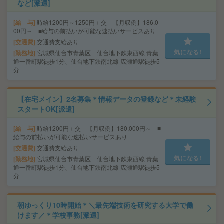
など[派遣]
給 与
時給1200円～1250円＋交 【月収例】186,0
00円～ ■給与の前払いが可能な速払いサービスあり
交通費
交通費支給あり
気になる!
勤務地
宮城県仙台市青葉区 仙台地下鉄東西線 青葉
通一番町駅徒歩1分、仙台地下鉄南北線 広瀬通駅徒歩5
分
【在宅メイン】2名募集＊情報データの登録など＊未経験
スタートOK[派遣]
給 与
時給1200円＋交 【月収例】180,000円～ ■
給与の前払いが可能な速払いサービスあり
交通費
交通費支給あり
気になる!
勤務地
宮城県仙台市青葉区 仙台地下鉄東西線 青葉
通一番町駅徒歩1分、仙台地下鉄南北線 広瀬通駅徒歩5
分
朝ゆっくり10時開始＊＼最先端技術を研究する大学で働
けます／＊学校事務[派遣]