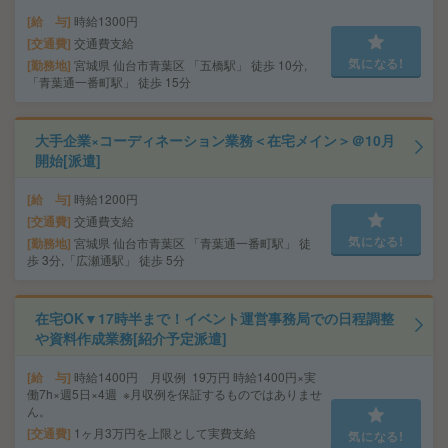
給 与
時給1300円
交通費
交通費支給
気になる!
勤務地
宮城県 仙台市青葉区 「五橋駅」 徒歩 10分,
「青葉通一番町駅」 徒歩 15分
大手企業×コーディネーション業務＜在宅メイン＞＠10月
開始[派遣]
給 与
時給1200円
交通費
交通費支給
気になる!
勤務地
宮城県 仙台市青葉区 「青葉通一番町駅」 徒
歩 3分,「広瀬通駅」 徒歩 5分
在宅OK▼17時半まで！イベント運営事務局での日程調整
や資料作成業務[紹介予定派遣]
給 与
時給1400円 月収例 19万円 時給1400円×実
働7h×週5日×4週 ※月収例を保証するものではありませ
ん。
交通費
1ヶ月3万円を上限として実費支給
気になる!