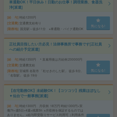
車通勤OK！平日休み！日勤のお仕事！調理業務、食器洗
浄[派遣]
給 与
時給1200円
交通費
交通費支給有り
気になる!
勤務地
国見駅～徒歩11分 ※車通勤・バイク通勤OK
正社員目指したい方必見！法律事務所で事務です[正社員
への紹介予定派遣]
給 与
時給1350円 ＊直雇用後は月給例:200000円
交通費
交通費支給
気になる!
勤務地
宮城県 名取市 「杜せきのした駅」 徒歩 6分,
「名取駅」 徒歩 19分
【在宅勤務OK】未経験OK！【コツコツ】残業ほぼなし
▼仙台で一般事務[派遣]
給 与
時給1300円 月収例 18万円 時給1300円×実
働7h×週5日×4週+残業5h ※月収例を保証するものでは
ありません。※給与即受取りサービス利用可（利用条件