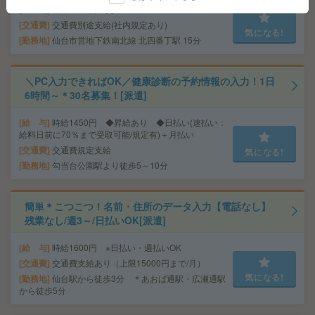
給 与
時給1350円＋交
交通費
交通費別途支給(社内規定あり)
気になる!
勤務地
仙台市営地下鉄南北線 北四番丁駅 15分
＼PC入力できればOK／健康診断の予約情報の入力！1日
6時間～＊30名募集！[派遣]
給 与
時給1450円 ◆昇給あり ◆日払い(速払い：
給料日前に70％まで受取可能/規定有)＋月払い
交通費
交通費規定支給
気になる!
勤務地
勾当台公園駅より徒歩5～10分
簡単＊こつこつ！名前・住所のデータ入力【電話なし】
残業なし/週3～/日払いOK[派遣]
給 与
時給1600円 ※日払い・週払いOK
交通費
交通費支給あり（上限15000円まで/月）
気になる!
勤務地
仙台駅から徒歩3分 ＊あおば通駅・広瀬通駅
から徒歩5分