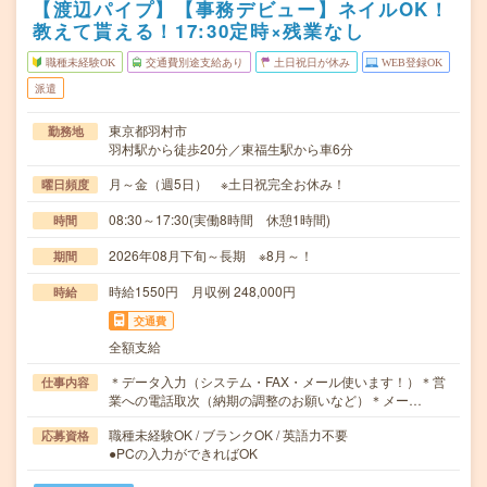
【渡辺パイプ】【事務デビュー】ネイルOK！
教えて貰える！17:30定時×残業なし
職種未経験OK
交通費別途支給あり
土日祝日が休み
WEB登録OK
派遣
東京都羽村市
勤務地
羽村駅から徒歩20分／東福生駅から車6分
月～金（週5日） ※土日祝完全お休み！
曜日頻度
08:30～17:30(実働8時間 休憩1時間)
時間
2026年08月下旬～長期 ※8月～！
期間
時給1550円 月収例 248,000円
時給
交通費
全額支給
＊データ入力（システム・FAX・メール使います！）＊営
仕事内容
業への電話取次（納期の調整のお願いなど）＊メー…
職種未経験OK / ブランクOK / 英語力不要
応募資格
●PCの入力ができればOK