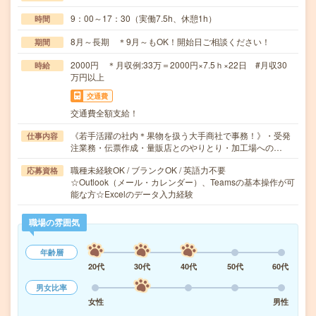
9：00～17：30（実働7.5h、休憩1h）
時間
8月～長期 ＊9月～もOK！開始日ご相談ください！
期間
2000円 ＊月収例:33万＝2000円×7.5ｈ×22日 #月収30
時給
万円以上
交通費
交通費全額支給！
《若手活躍の社内＊果物を扱う大手商社で事務！》・受発
仕事内容
注業務・伝票作成・量販店とのやりとり・加工場への…
職種未経験OK / ブランクOK / 英語力不要
応募資格
☆Outlook（メール・カレンダー）、Teamsの基本操作が可
能な方☆Excelのデータ入力経験
職場の雰囲気
年齢層
20代
30代
40代
50代
60代
男女比率
女性
男性