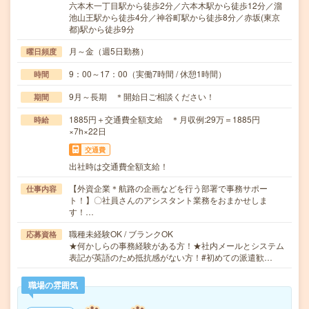
六本木一丁目駅から徒歩2分／六本木駅から徒歩12分／溜
池山王駅から徒歩4分／神谷町駅から徒歩8分／赤坂(東京
都)駅から徒歩9分
月～金（週5日勤務）
曜日頻度
9：00～17：00（実働7時間 / 休憩1時間）
時間
9月～長期 ＊開始日ご相談ください！
期間
1885円＋交通費全額支給 ＊月収例:29万＝1885円
時給
×7h×22日
交通費
出社時は交通費全額支給！
【外資企業＊航路の企画などを行う部署で事務サポー
仕事内容
ト！】〇社員さんのアシスタント業務をおまかせしま
す！…
職種未経験OK / ブランクOK
応募資格
★何かしらの事務経験がある方！★社内メールとシステム
表記が英語のため抵抗感がない方！#初めての派遣歓…
職場の雰囲気