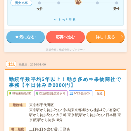
男女比率
女性
男性
もっと見る
気になる!
応募へ進む
詳しく見る
派遣会社
株式会社レゾナゲート
未読
掲載日
2026/08/06
勤続年数平均5年以上！動き多め⇒果物商社で
事務【平日休み＠2000円】
職種未経験OK
交通費別途支給あり
WEB登録OK
派遣
東京都千代田区
勤務地
東京駅から徒歩2分／京橋(東京都)駅から徒歩4分／有楽町
駅から徒歩5分／大手町(東京都)駅から徒歩9分／日本橋(東
京都)駅から徒歩10分
土日祝日を含む週5日勤務
曜日頻度