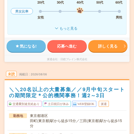
20代
30代
40代
50代
60代
男女比率
女性
男性
もっと見る
気になる!
応募へ進む
詳しく見る
派遣会社
日総ブレイン株式会社
未読
掲載日
2026/08/06
＼＼20名以上の大量募集／／9月中旬スタート
の期間限定＊公的機関事務！週2～3日
交通費別途支給あり
土日祝日が休み
WEB登録OK
派遣
東京都港区
勤務地
田町(東京都)駅から徒歩15分／三田(東京都)駅から徒歩15
分