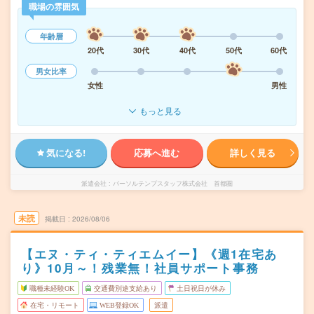
職場の雰囲気
年齢層
20代
30代
40代
50代
60代
男女比率
女性
男性
もっと見る
気になる!
応募へ進む
詳しく見る
派遣会社
パーソルテンプスタッフ株式会社 首都圏
未読
掲載日
2026/08/06
【エヌ・ティ・ティエムイー】《週1在宅あ
り》10月～！残業無！社員サポート事務
職種未経験OK
交通費別途支給あり
土日祝日が休み
在宅・リモート
WEB登録OK
派遣