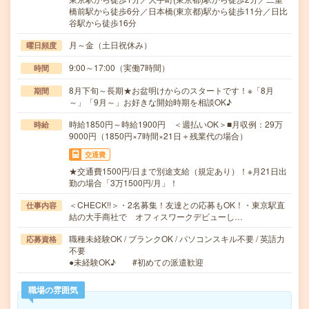
橋前駅から徒歩6分／日本橋(東京都)駅から徒歩11分／日比
谷駅から徒歩16分
月～金（土日祝休み）
曜日頻度
9:00～17:00（実働7時間）
時間
8月下旬～長期★お盆明けからのスタートです！※「8月
期間
～」「9月～」お好きな開始時期を相談OK♪
時給1850円～時給1900円 ＜週払いOK＞■月収例：29万
時給
9000円（1850円×7時間×21日＋残業代の場合）
交通費
★交通費1500円/日まで別途支給（規定あり）！※月21日出
勤の場合「3万1500円/月」！
＜CHECK!!＞・2名募集！友達との応募もOK！・東京駅直
仕事内容
結の大手商社で オフィスワークデビューし…
職種未経験OK / ブランクOK / パソコンスキル不要 / 英語力
応募資格
不要
●未経験OK♪ #初めての派遣歓迎
職場の雰囲気