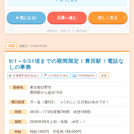
気になる!
応募へ進む
詳しく見る
派遣会社
日総ブレイン株式会社
未読
掲載日
2026/08/06
9/1～5/31頃までの期間限定！豊田駅！電話な
しの事務
交通費別途支給あり
土日祝日が休み
WEB登録OK
派遣
東京都日野市
勤務地
豊田駅から徒歩15分
月～金（週5日） ※うれしい土日祝お休みです！
曜日頻度
09:00～17:00(実働7時間 休憩1時間)
時間
2026年09月上旬～長期 ※9月～！
期間
時給1350円 月収例 189,000円
時給