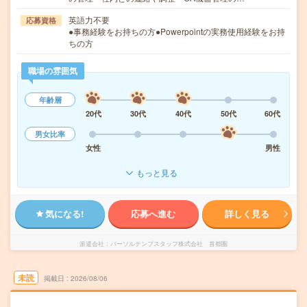
英語力不要
応募資格
●事務経験をお持ちの方●Powerpointの実務使用経験をお持
ちの方
職場の雰囲気
年齢層
20代
30代
40代
50代
60代
男女比率
女性
男性
もっと見る
気になる!
応募へ進む
詳しく見る
派遣会社
パーソルテンプスタッフ株式会社 首都圏
未読
掲載日
2026/08/06