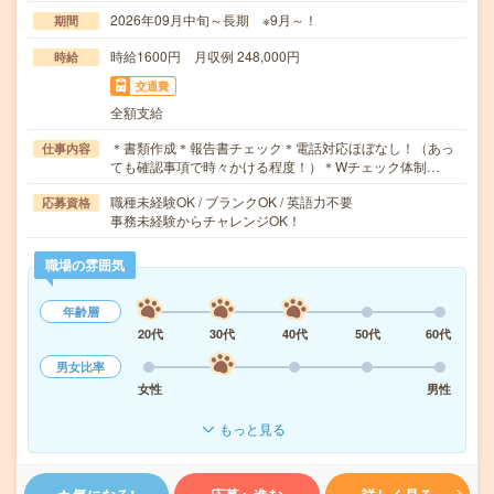
2026年09月中旬～長期 ※9月～！
期間
時給1600円 月収例 248,000円
時給
交通費
全額支給
＊書類作成＊報告書チェック＊電話対応ほぼなし！（あっ
仕事内容
ても確認事項で時々かける程度！）＊Wチェック体制…
職種未経験OK / ブランクOK / 英語力不要
応募資格
事務未経験からチャレンジOK！
職場の雰囲気
年齢層
20代
30代
40代
50代
60代
男女比率
女性
男性
もっと見る