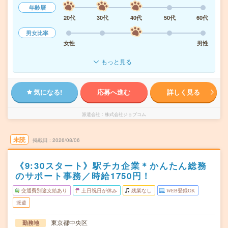
年齢層
20代
30代
40代
50代
60代
男女比率
女性
男性
もっと見る
気になる!
応募へ進む
詳しく見る
派遣会社
株式会社ジョブコム
未読
掲載日
2026/08/06
《9:30スタート》駅チカ企業＊かんたん総務
のサポート事務／時給1750円！
交通費別途支給あり
土日祝日が休み
残業なし
WEB登録OK
派遣
東京都中央区
勤務地