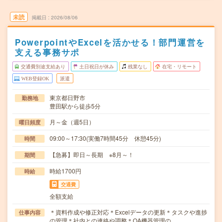
未読
掲載日
2026/08/06
PowerpointやExcelを活かせる！部門運営を
支える事務サポ
交通費別途支給あり
土日祝日が休み
残業なし
在宅・リモート
WEB登録OK
派遣
東京都日野市
勤務地
豊田駅から徒歩5分
月～金（週5日）
曜日頻度
09:00～17:30(実働7時間45分 休憩45分)
時間
【急募】即日～長期 ※8月～！
期間
時給1700円
時給
交通費
全額支給
＊資料作成や修正対応＊Excelデータの更新＊タスクや進捗
仕事内容
の管理＊社内との連絡や調整＊OA機器管理の…