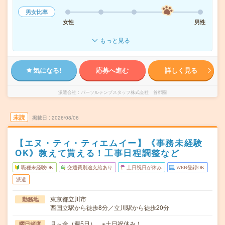
男女比率
女性
男性
もっと見る
気になる!
応募へ進む
詳しく見る
派遣会社
パーソルテンプスタッフ株式会社 首都圏
未読
掲載日
2026/08/06
【エヌ・ティ・ティエムイー】《事務未経験
OK》教えて貰える！工事日程調整など
職種未経験OK
交通費別途支給あり
土日祝日が休み
WEB登録OK
派遣
東京都立川市
勤務地
西国立駅から徒歩8分／立川駅から徒歩20分
月～金（週5日） ※土日祝休み！
曜日頻度