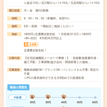
ら徒歩13分／品川駅からバス15分／五反田駅からバス15分
月～金 週5日勤務
曜日頻度
9：00～18：00（実働8h、休憩1h）
時間
9月～長期 ＊開始日ご相談ください！
期間
1800円+交通費全額支給 ＊月収例:31.6万＝1800円
時給
×8h×22日 #月収30万円以上
交通費
交通費全額支給！
【住宅設備機器メーカーで事務！】・見積書/提案書作成・
仕事内容
施工手配・工事調整(協力会社・関係部署との連絡…
職種未経験OK / ブランクOK / パソコンスキル不要 / 英語力
応募資格
不要
☆PCの基本操作ができる方#初めての派遣歓迎
職場の雰囲気
年齢層
20代
30代
40代
50代
60代