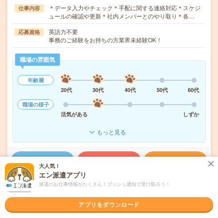
＊データ入力やチェック＊手配に関する連絡対応＊スケジ
仕事内容
ュールの確認や更新＊社内メンバーとのやり取り＊各…
英語力不要
応募資格
事務のご経験をお持ちの方業界未経験OK！
職場の雰囲気
年齢層
20代
30代
40代
50代
60代
職場の様子
活気がある
しずか
もっと見る
気になる!
応募へ進む
詳しく見る
大人気！
エン派遣アプリ
派遣会社
パーソルテンプスタッフ株式会社 首都圏
派遣のお仕事情報がたくさん！プッシュ通知で受け取ろう！
アプリをダウンロード
未読
掲載日
2026/08/06