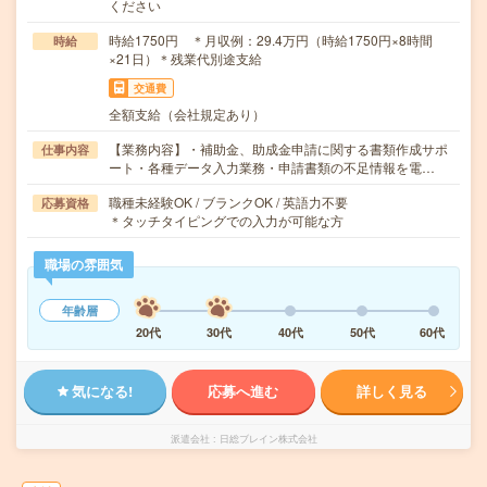
ください
時給1750円 ＊月収例：29.4万円（時給1750円×8時間
時給
×21日）＊残業代別途支給
交通費
全額支給（会社規定あり）
【業務内容】・補助金、助成金申請に関する書類作成サポ
仕事内容
ート・各種データ入力業務・申請書類の不足情報を電…
職種未経験OK / ブランクOK / 英語力不要
応募資格
＊タッチタイピングでの入力が可能な方
職場の雰囲気
年齢層
20代
30代
40代
50代
60代
気になる!
応募へ進む
詳しく見る
派遣会社
日総ブレイン株式会社