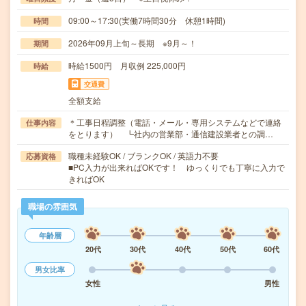
09:00～17:30(実働7時間30分 休憩1時間)
時間
2026年09月上旬～長期 ※9月～！
期間
時給1500円 月収例 225,000円
時給
交通費
全額支給
＊工事日程調整（電話・メール・専用システムなどで連絡
仕事内容
をとります） ┗社内の営業部・通信建設業者との調…
職種未経験OK / ブランクOK / 英語力不要
応募資格
■PC入力が出来ればOKです！ ゆっくりでも丁寧に入力で
きればOK
職場の雰囲気
年齢層
20代
30代
40代
50代
60代
男女比率
女性
男性