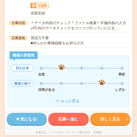
交通費
全額支給
＊データ内容のチェック＊ファイル検索＊不備内容の入力
仕事内容
※PC内のデータチェックをコツコツ行っていただき…
英語力不要
応募資格
■何らかの事務経験をお持ちの方
職場の雰囲気
男女比率
女性
男性
職場の様子
活気がある
しずか
もっと見る
気になる!
応募へ進む
詳しく見る
派遣会社
パーソルテンプスタッフ株式会社 首都圏