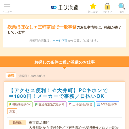
メニュー
気になる!
ログイン
検索
残業ほぼなし▼三軒茶屋で一般事務
のお仕事情報は、掲載が終了
しています
掲載時の情報は、
ページ下部
からご覧いただけます。
お探しの条件に近い派遣のお仕事
未読
掲載日
2026/08/06
【アクセス便利！＠大井町】PCキホンで
⇒1800円！メーカーで事務／日払いOK
職種未経験OK
交通費別途支給あり
土日祝日が休み
WEB登録OK
派遣
東京都品川区
勤務地
大井町駅から徒歩4分／下神明駅から徒歩6分／西大井駅か