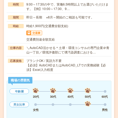
9:00～17:30の中で、実働6.5時間以上でお選びいただけま
時間
す。【例】10:00～17:30、9…
即日～長期 ※8月～開始のご相談も可能です。
期間
時給1,900円(交通費全額支給)
時給
交通費
交通費別途全額支給
＼AutoCAD活かせる＊土壌・環境コンサルの専門企業＠青
仕事内容
山一丁目／環境評価部にて壌汚染調査における…
ブランクOK / 英語力不要
応募資格
【必須】AutoCADまたはAutoCAD_LTでの実務経験【必
須】Excel入力程度
職場の雰囲気
年齢層
20代
30代
40代
50代
60代
男女比率
女性
男性