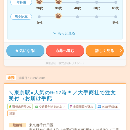
年齢層
20代
30代
40代
50代
60代
男女比率
女性
男性
もっと見る
気になる!
応募へ進む
詳しく見る
派遣会社
株式会社レゾナゲート
未読
掲載日
2026/08/06
＼東京駅×人気の9-17時＊／大手商社で注文
受付→お届け手配
職種未経験OK
交通費別途支給あり
土日祝日が休み
WEB登録OK
派遣
東京都千代田区
勤務地
東京駅から徒歩1分／大手町(東京都)駅から徒歩2分／二重