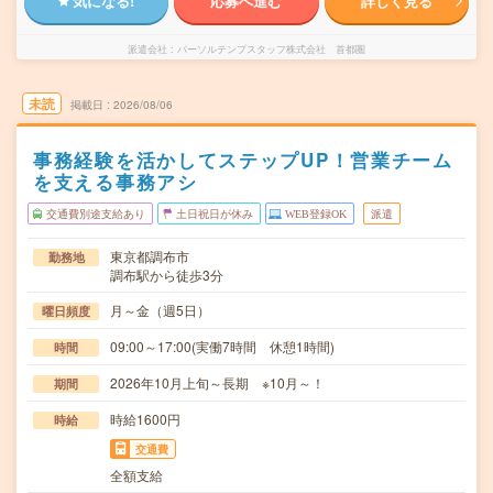
気になる!
応募へ進む
詳しく見る
派遣会社
パーソルテンプスタッフ株式会社 首都圏
未読
掲載日
2026/08/06
事務経験を活かしてステップUP！営業チーム
を支える事務アシ
交通費別途支給あり
土日祝日が休み
WEB登録OK
派遣
東京都調布市
勤務地
調布駅から徒歩3分
月～金（週5日）
曜日頻度
09:00～17:00(実働7時間 休憩1時間)
時間
2026年10月上旬～長期 ※10月～！
期間
時給1600円
時給
交通費
全額支給