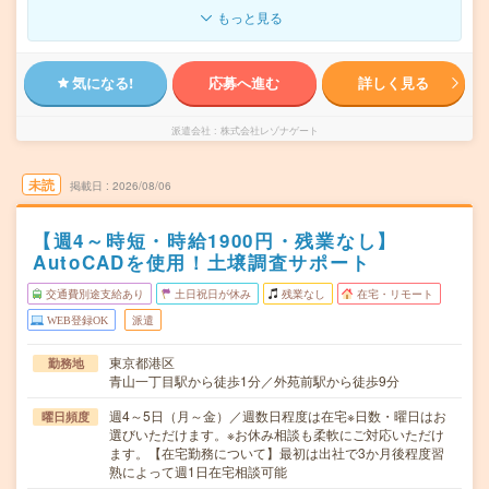
もっと見る
気になる!
応募へ進む
詳しく見る
派遣会社
株式会社レゾナゲート
未読
掲載日
2026/08/06
【週4～時短・時給1900円・残業なし】
AutoCADを使用！土壌調査サポート
交通費別途支給あり
土日祝日が休み
残業なし
在宅・リモート
WEB登録OK
派遣
東京都港区
勤務地
青山一丁目駅から徒歩1分／外苑前駅から徒歩9分
週4～5日（月～金）／週数日程度は在宅※日数・曜日はお
曜日頻度
選びいただけます。※お休み相談も柔軟にご対応いただけ
ます。【在宅勤務について】最初は出社で3か月後程度習
熟によって週1日在宅相談可能