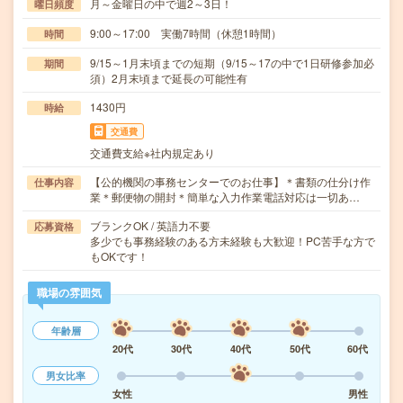
月～金曜日の中で週2～3日！
曜日頻度
9:00～17:00 実働7時間（休憩1時間）
時間
9/15～1月末頃までの短期（9/15～17の中で1日研修参加必
期間
須）2月末頃まで延長の可能性有
1430円
時給
交通費
交通費支給※社内規定あり
【公的機関の事務センターでのお仕事】＊書類の仕分け作
仕事内容
業＊郵便物の開封＊簡単な入力作業電話対応は一切あ…
ブランクOK / 英語力不要
応募資格
多少でも事務経験のある方未経験も大歓迎！PC苦手な方で
もOKです！
職場の雰囲気
年齢層
20代
30代
40代
50代
60代
男女比率
女性
男性