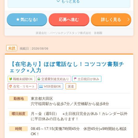
もっと見る
気になる!
応募へ進む
詳しく見る
派遣会社
パーソルテンプスタッフ株式会社 首都圏
未読
掲載日
2026/08/06
【在宅あり】ほぼ電話なし！コツコツ書類チ
ェック×入力
職種未経験OK
交通費別途支給あり
土日祝日が休み
在宅・リモート
WEB登録OK
派遣
東京都大田区
勤務地
穴守稲荷駅から徒歩7分／天空橋駅から徒歩8分
月～金（週5日） ※土日祝日完全お休み！カレンダー以外
曜日頻度
に平日休みの日もあります！
08:45～17:15(実働7時間45分 休憩45分)※9時開始も相談
時間
OK！