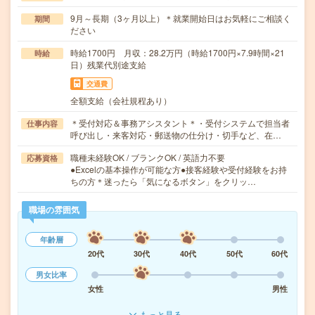
9月～長期（3ヶ月以上）＊就業開始日はお気軽にご相談く
期間
ださい
時給1700円 月収：28.2万円（時給1700円×7.9時間×21
時給
日）残業代別途支給
交通費
全額支給（会社規程あり）
＊受付対応＆事務アシスタント＊・受付システムで担当者
仕事内容
呼び出し・来客対応・郵送物の仕分け・切手など、在…
職種未経験OK / ブランクOK / 英語力不要
応募資格
●Excelの基本操作が可能な方●接客経験や受付経験をお持
ちの方＊迷ったら「気になるボタン」をクリッ…
職場の雰囲気
年齢層
20代
30代
40代
50代
60代
男女比率
女性
男性
もっと見る