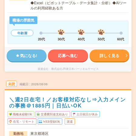
◆Excel（ピボットテーブル・データ集計・分析）◆AIツー
ルの利用経験ある方
職場の雰囲気
年齢層
20代
30代
40代
50代
60代
気になる!
応募へ進む
詳しく見る
派遣会社
株式会社JR東日本パーソネルサービス
未読
掲載日
2026/08/06
＼週2日在宅！／お客様対応なし⇒入力メイン
の事務＠1885円｜日払いOK
職種未経験OK
交通費別途支給あり
土日祝日が休み
在宅・リモート
WEB登録OK
派遣
東京都港区
勤務地