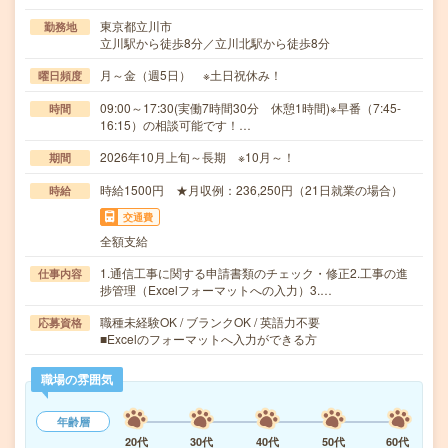
東京都立川市
勤務地
立川駅から徒歩8分／立川北駅から徒歩8分
月～金（週5日） ※土日祝休み！
曜日頻度
09:00～17:30(実働7時間30分 休憩1時間)※早番（7:45-
時間
16:15）の相談可能です！…
2026年10月上旬～長期 ※10月～！
期間
時給1500円 ★月収例：236,250円（21日就業の場合）
時給
交通費
全額支給
1.通信工事に関する申請書類のチェック・修正2.工事の進
仕事内容
捗管理（Excelフォーマットへの入力）3.…
職種未経験OK / ブランクOK / 英語力不要
応募資格
■Excelのフォーマットへ入力ができる方
職場の雰囲気
年齢層
20代
30代
40代
50代
60代