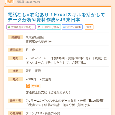
未読
掲載日
2026/08/06
電話なし×在宅あり！Excelスキルを活かして
データ分析や資料作成✨JR東日本
交通費別途支給あり
土日祝日が休み
WEB登録OK
派遣
東京都新宿区
勤務地
新宿駅から徒歩1分
月～金
曜日頻度
9：20～17：40 休憩1時間（実働7時間20分）【残業】ほ
時間
ぼありません（発生したとしても月5時間…
即日～長期
期間
2000円 ＋交通費
時給
交通費
交通費全額支給（当社規定あり）
〇eラーニングシステムのデータ集計・分析（Excel使用）
仕事内容
〇受講テスト結果の集計・傾向分析（誤答が多…
ブランクOK / 英語力不要
応募資格