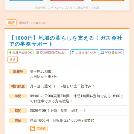
派遣会社
パーソルテンプスタッフ株式会社 首都圏
未読
掲載日
2026/08/07
【1600円】地域の暮らしを支える！ガス会社
での事務サポート
職種未経験OK
交通費別途支給あり
土日祝日が休み
WEB登録OK
派遣
埼玉県八潮市
勤務地
八潮駅から車7分
月～金（週5日） ※嬉しい土日祝休み！
曜日頻度
09:00～17:00(実働7時間 休憩1時間)※定時である18:00ま
時間
でお仕事できる方も歓迎！
2026年09月上旬～長期 ※9月～！
期間
時給1600円 月収例 224,000円+残業代
時給
交通費