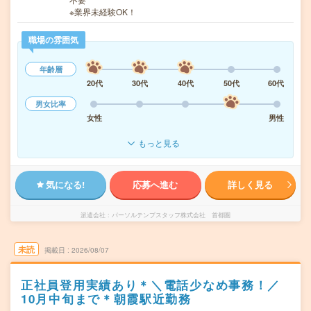
※業界未経験OK！
職場の雰囲気
年齢層
20代
30代
40代
50代
60代
男女比率
女性
男性
もっと見る
気になる!
応募へ進む
詳しく見る
派遣会社
パーソルテンプスタッフ株式会社 首都圏
未読
掲載日
2026/08/07
正社員登用実績あり＊＼電話少なめ事務！／
10月中旬まで＊朝霞駅近勤務