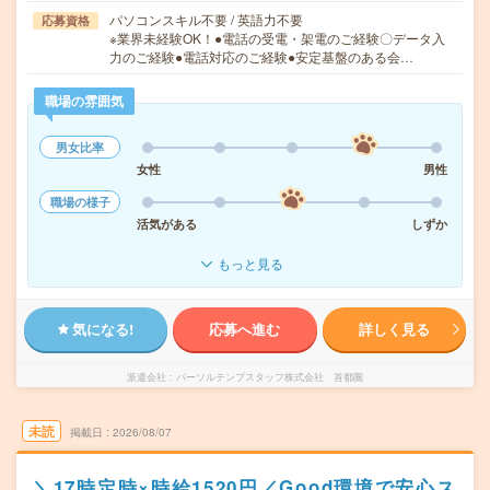
パソコンスキル不要 / 英語力不要
応募資格
※業界未経験OK！●電話の受電・架電のご経験〇データ入
力のご経験●電話対応のご経験●安定基盤のある会…
職場の雰囲気
男女比率
女性
男性
職場の様子
活気がある
しずか
もっと見る
気になる!
応募へ進む
詳しく見る
派遣会社
パーソルテンプスタッフ株式会社 首都圏
未読
掲載日
2026/08/07
＼17時定時×時給1520円／Good環境で安心ス