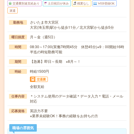
交通費別途支給あり
土日祝日が休み
残業なし
WEB登録OK
派遣
さいたま市大宮区
勤務地
大宮(埼玉県)駅から徒歩11分／北大宮駅から徒歩5分
月～金（週5日）
曜日頻度
08:30～17:00(実働7時間45分 休憩45分)※9：00開始16時
時間
半迄の時短勤務可能
【急募】即日～長期 ※8月～！
期間
時給1500円
時給
交通費
全額支給
＊システム使用のデータ確認＊データ入力＊電話・メール
仕事内容
対応
英語力不要
応募資格
※業界未経験OK！事務の経験をお持ちの方
職場の雰囲気