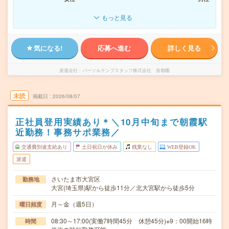
もっと見る
気になる!
応募へ進む
詳しく見る
派遣会社
パーソルテンプスタッフ株式会社 首都圏
未読
掲載日
2026/08/07
正社員登用実績あり＊＼10月中旬まで朝霞駅
近勤務！事務サポ業務／
交通費別途支給あり
土日祝日が休み
残業なし
WEB登録OK
派遣
さいたま市大宮区
勤務地
大宮(埼玉県)駅から徒歩11分／北大宮駅から徒歩5分
月～金（週5日）
曜日頻度
08:30～17:00(実働7時間45分 休憩45分)※9：00開始16時
時間