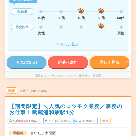
年齢層
20代
30代
40代
50代
60代
男女比率
女性
男性
もっと見る
気になる!
応募へ進む
詳しく見る
派遣会社
パーソルテンプスタッフ株式会社 首都圏
未読
掲載日
2026/08/07
【期間限定】＼人気のコツモク業務／事務の
お仕事！武蔵浦和駅駅1分
交通費別途支給あり
土日祝日が休み
WEB登録OK
派遣
さいたま市南区
勤務地