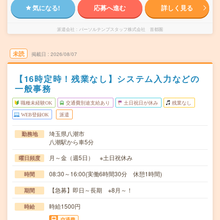
気になる!
応募へ進む
詳しく見る
派遣会社
パーソルテンプスタッフ株式会社 首都圏
未読
掲載日
2026/08/07
【16時定時！残業なし】システム入力などの
一般事務
職種未経験OK
交通費別途支給あり
土日祝日が休み
残業なし
WEB登録OK
派遣
埼玉県八潮市
勤務地
八潮駅から車5分
月～金（週5日） ※土日祝休み
曜日頻度
08:30～16:00(実働6時間30分 休憩1時間)
時間
【急募】即日～長期 ※8月～！
期間
時給1500円
時給
交通費