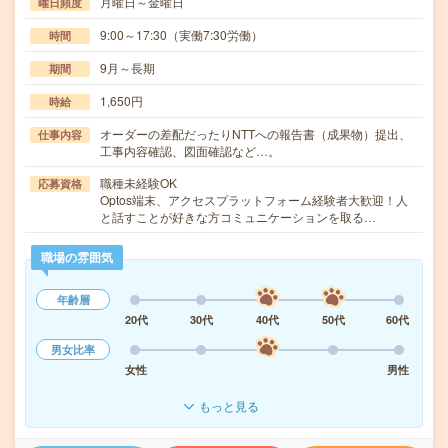
月曜日～金曜日
曜日頻度
9:00～17:30（実働7:30労働）
時間
9月～長期
期間
1,650円
時給
オーダーの差配だったりNTTへの報告書（成果物）提出、
仕事内容
工事内容確認、図面確認など…。
職種未経験OK
応募資格
Optos端末、アクセスプラットフォーム経験者大歓迎！人
と話すことが好きな方コミュニケーションを取る…
職場の雰囲気
年齢層
20代
30代
40代
50代
60代
男女比率
女性
男性
もっと見る