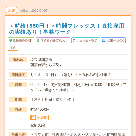
未読
掲載日
2026/08/07
＜時給1550円！＞時間フレックス！直接雇用
の実績あり！事務ワーク
職種未経験OK
交通費別途支給あり
土日祝日が休み
WEB登録OK
派遣
埼玉県朝霞市
勤務地
朝霞台駅から車5分
月～金（週5日） ※嬉しい土日祝休みのお仕事！
曜日頻度
09:00～17:50(実働8時間 休憩50分)※10:00～16:00がコア
時間
タイムで働き方の柔軟に…
【急募】即日～長期 ※8月～！
期間
時給1550円
時給
交通費
全額支給
＊電話対応（代表電話の取次ぎや納品先への出荷日確認連
仕事内容