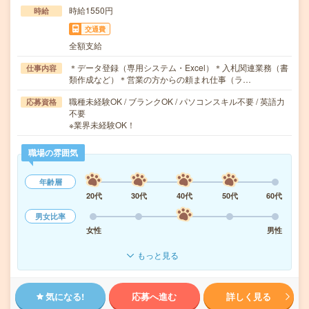
時給1550円
時給
交通費
全額支給
＊データ登録（専用システム・Excel）＊入札関連業務（書
仕事内容
類作成など）＊営業の方からの頼まれ仕事（ラ…
職種未経験OK / ブランクOK / パソコンスキル不要 / 英語力
応募資格
不要
※業界未経験OK！
職場の雰囲気
年齢層
20代
30代
40代
50代
60代
男女比率
女性
男性
もっと見る
気になる!
応募へ進む
詳しく見る