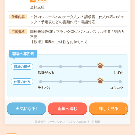
全額支給
＊社内システムへのデータ入力＊請求書・仕入れ表のチェ
仕事内容
ック＊予定表などの書類作成＊電話対応
職種未経験OK / ブランクOK / パソコンスキル不要 / 英語力
応募資格
不要
【歓迎】事務のご経験をお持ちの方
職場の雰囲気
職場の様子
活気がある
しずか
仕事の仕方
テキパキ
コツコツ
気になる!
応募へ進む
詳しく見る
派遣会社
パーソルテンプスタッフ株式会社 首都圏