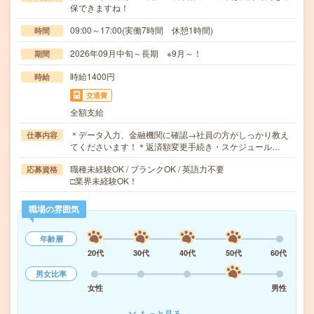
保できますね！
09:00～17:00(実働7時間 休憩1時間)
時間
2026年09月中旬～長期 ※9月～！
期間
時給1400円
時給
交通費
全額支給
＊データ入力、金融機関に確認→社員の方がしっかり教え
仕事内容
てくださいます！＊返済額変更手続き・スケジュール…
職種未経験OK / ブランクOK / 英語力不要
応募資格
□業界未経験OK！
職場の雰囲気
年齢層
20代
30代
40代
50代
60代
男女比率
女性
男性
もっと見る