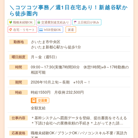
＼コツコツ事務／週1日在宅あり！新越谷駅か
ら徒歩圏内
職種未経験OK
交通費別途支給あり
土日祝日が休み
在宅・リモート
WEB登録OK
派遣
さいたま市中央区
勤務地
さいたま新都心駅から徒歩1分
月～金（週5日）
曜日頻度
09:00～17:30(実働7時間30分 休憩1時間)※9～17時勤務の
時間
相談可能
2026年10月上旬～長期 ※10月～！
期間
時給1550円 月収例 232,500円
時給
交通費
全額支給
＊基幹システムへ図面データを登録、提出書面をそろえる
仕事内容
＊下請け会社への業務依頼の手続き＊上がってきた請…
職種未経験OK / ブランクOK / パソコンスキル不要 / 英語力
応募資格
不要