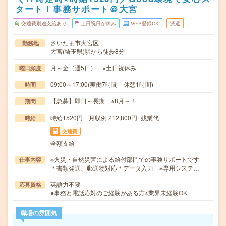
タート！事務サポート＠大宮
交通費別途支給あり
土日祝日が休み
WEB登録OK
派遣
さいたま市大宮区
勤務地
大宮(埼玉県)駅から徒歩8分
月～金（週5日） ※土日祝休み
曜日頻度
09:00～17:00(実働7時間 休憩1時間)
時間
【急募】即日～長期 ※8月～！
期間
時給1520円 月収例 212,800円+残業代
時給
交通費
全額支給
※火災・自然災害による給付部門での事務サポートです
仕事内容
＊書類発送、郵送物対応＊データ入力 ※専用システ…
英語力不要
応募資格
●事務と電話応対のご経験がある方※業界未経験OK
職場の雰囲気