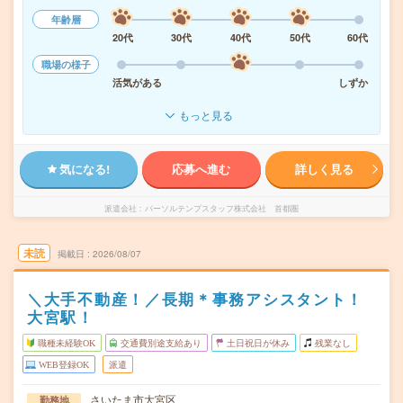
年齢層
20代
30代
40代
50代
60代
職場の様子
活気がある
しずか
もっと見る
気になる!
応募へ進む
詳しく見る
派遣会社
パーソルテンプスタッフ株式会社 首都圏
未読
掲載日
2026/08/07
＼大手不動産！／長期＊事務アシスタント！
大宮駅！
職種未経験OK
交通費別途支給あり
土日祝日が休み
残業なし
WEB登録OK
派遣
さいたま市大宮区
勤務地