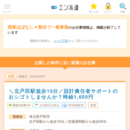
メニュー
気になる!
ログイン
検索
残業ほぼなし▼熊谷で一般事務
のお仕事情報は、掲載が終了して
います
掲載時の情報は、
ページ下部
からご覧いただけます。
お探しの条件に近い派遣のお仕事
未読
掲載日
2026/08/07
＼北戸田駅徒歩15分／設計責任者サポートの
おシゴトしませんか？時給1,650円
職種未経験OK
土日祝日が休み
WEB登録OK
派遣
埼玉県戸田市
勤務地
北戸田駅から徒歩15分／武蔵浦和駅から徒歩20分