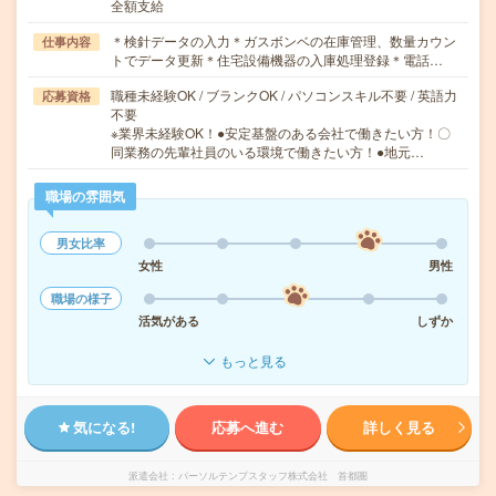
全額支給
＊検針データの入力＊ガスボンベの在庫管理、数量カウン
仕事内容
トでデータ更新＊住宅設備機器の入庫処理登録＊電話…
職種未経験OK / ブランクOK / パソコンスキル不要 / 英語力
応募資格
不要
※業界未経験OK！●安定基盤のある会社で働きたい方！〇
同業務の先輩社員のいる環境で働きたい方！●地元…
職場の雰囲気
男女比率
女性
男性
職場の様子
活気がある
しずか
もっと見る
気になる!
応募へ進む
詳しく見る
派遣会社
パーソルテンプスタッフ株式会社 首都圏