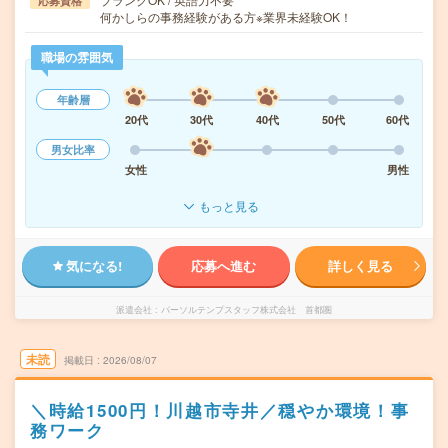
応募資格
何かしらの事務経験がある方※業界未経験OK！
職場の雰囲気
年齢層
20代
30代
40代
50代
60代
男女比率
女性
男性
もっと見る
気になる!
応募へ進む
詳しく見る
派遣会社
パーソルテンプスタッフ株式会社 首都圏
未読
掲載日
2026/08/07
＼時給1500円！川越市寺井／穏やか環境！事
務ワーク