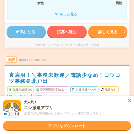
女性
男性
もっと見る
気になる!
応募へ進む
詳しく見る
派遣会社
パーソルテンプスタッフ株式会社 首都圏
未読
掲載日
2026/08/07
直雇用！＼事務未歓迎／電話少なめ！コツコ
ツ事務＠北戸田
職種未経験OK
交通費別途支給あり
土日祝日が休み
残業なし
WEB登録OK
派遣
大人気！
エン派遣アプリ
埼玉県戸田市
勤務地
北戸田駅から徒歩13分／南浦和駅から民間バス20分
派遣のお仕事情報がたくさん！プッシュ通知で受け取ろう！
月～金（週5日） ※土日祝休み！
曜日頻度
アプリをダウンロード
09:00～17:00(実働7時間 休憩1時間)※定時：8時半～
時間