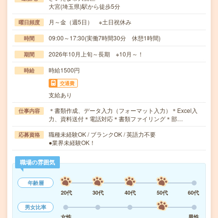
大宮(埼玉県)駅から徒歩5分
月～金（週5日） ※土日祝休み
曜日頻度
09:00～17:30(実働7時間30分 休憩1時間)
時間
2026年10月上旬～長期 ※10月～！
期間
時給1500円
時給
交通費
支給あり
＊書類作成、データ入力（フォーマット入力）＊Excel入
仕事内容
力、資料送付＊電話対応＊書類ファイリング＊部…
職種未経験OK / ブランクOK / 英語力不要
応募資格
●業界未経験OK！
職場の雰囲気
年齢層
20代
30代
40代
50代
60代
男女比率
女性
男性