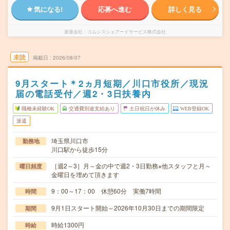
気になる!
応募へ進む
詳しく見る
派遣会社
コムシスシェアードサービス株式会社
未読
掲載日
2026/08/07
9月スタート＊2ヵ月短期／川口市役所／現況
届の電話受付／週2・3日扶養内
職種未経験OK
交通費別途支給あり
土日祝日が休み
WEB登録OK
派遣
埼玉県川口市
勤務地
川口駅から徒歩15分
［週2～3］月～金の中で週2・3日勤務※他スタッフと月～
曜日頻度
金曜日を埋めて頂きます
9：00～17：00 休憩60分 実働7時間
時間
9月1日スタート開始～2026年10月30日までの期間限定
期間
時給1300円
時給