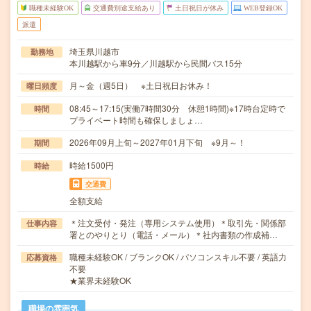
職種未経験OK
交通費別途支給あり
土日祝日が休み
WEB登録OK
派遣
埼玉県川越市
勤務地
本川越駅から車9分／川越駅から民間バス15分
月～金（週5日） ※土日祝日お休み！
曜日頻度
08:45～17:15(実働7時間30分 休憩1時間)※17時台定時で
時間
プライベート時間も確保しましょ…
2026年09月上旬～2027年01月下旬 ※9月～！
期間
時給1500円
時給
交通費
全額支給
＊注文受付・発注（専用システム使用）＊取引先・関係部
仕事内容
署とのやりとり（電話・メール）＊社内書類の作成補…
職種未経験OK / ブランクOK / パソコンスキル不要 / 英語力
応募資格
不要
★業界未経験OK
職場の雰囲気