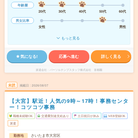
年齢層
20代
30代
40代
50代
60代
男女比率
女性
男性
もっと見る
気になる!
応募へ進む
詳しく見る
派遣会社
パーソルテンプスタッフ株式会社 首都圏
未読
掲載日
2026/08/07
【大宮】駅近！人気の9時～17時！事務センタ
ー！コツコツ事務
職種未経験OK
交通費別途支給あり
土日祝日が休み
WEB登録OK
派遣
さいたま市大宮区
勤務地