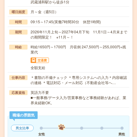
武蔵浦和駅から徒歩1分
月～金（週5日）
曜日頻度
09:15～17:45(実働7時間30分 休憩1時間)
時間
2026年11月上旬～2027年04月下旬 11月1日～4月末まで
期間
の期間限定！ ※11月～！
時給1650円～1700円 月収例 247,500円～255,000円+残
時給
業代
交通費
全額支給
＊書類の不備チェック ＊専用システムへの入力＊内容確認
仕事内容
の連絡 ＊電話対応・メール対応（不動産会社等へ…
英語力不要
応募資格
■一般事務/データ入力/営業事務など事務経験があれば、業
界未経験OK。
職場の雰囲気
男女比率
女性
男性