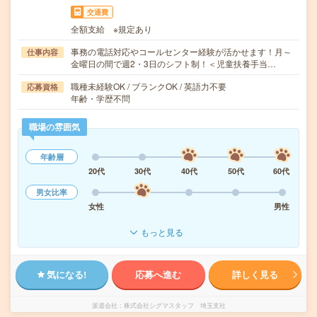
交通費
全額支給 ※規定あり
事務の電話対応やコールセンター経験が活かせます！月～
仕事内容
金曜日の間で週2・3日のシフト制！＜児童扶養手当…
職種未経験OK / ブランクOK / 英語力不要
応募資格
年齢・学歴不問
職場の雰囲気
年齢層
20代
30代
40代
50代
60代
男女比率
女性
男性
もっと見る
気になる!
応募へ進む
詳しく見る
派遣会社
株式会社シグマスタッフ 埼玉支社