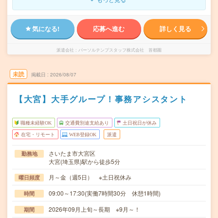
気になる!
応募へ進む
詳しく見る
派遣会社
パーソルテンプスタッフ株式会社 首都圏
未読
掲載日
2026/08/07
【大宮】大手グループ！事務アシスタント
職種未経験OK
交通費別途支給あり
土日祝日が休み
在宅・リモート
WEB登録OK
派遣
さいたま市大宮区
勤務地
大宮(埼玉県)駅から徒歩5分
月～金（週5日） ※土日祝休み
曜日頻度
09:00～17:30(実働7時間30分 休憩1時間)
時間
2026年09月上旬～長期 ※9月～！
期間