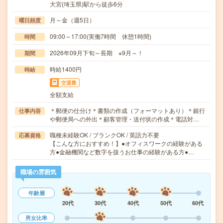
大宮(埼玉県)駅から徒歩6分
月～金（週5日）
曜日頻度
09:00～17:00(実働7時間 休憩1時間)
時間
2026年09月下旬～長期 ※9月～！
期間
時給1400円
時給
交通費
全額支給
＊郵便の仕分け＊書類の作成（フォーマットあり）＊銀行
仕事内容
や郵便局への外出＊顧客管理・送付状の作成＊電話対…
職種未経験OK / ブランクOK / 英語力不要
応募資格
【こんな方におすすめ！】●オフィスワークの経験がある
方●金融機関など数字を扱うお仕事の経験がある方●…
職場の雰囲気
年齢層
20代
30代
40代
50代
60代
男女比率