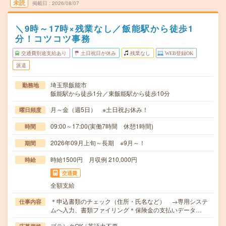
未読
掲載日
2026/08/07
＼9時～17時×残業なし／飯能駅から徒歩1
分！コツコツ事務
交通費別途支給あり
土日祝日が休み
残業なし
WEB登録OK
派遣
埼玉県飯能市
勤務地
飯能駅から徒歩1分／東飯能駅から徒歩10分
月～金（週5日） ※土日祝お休み！
曜日頻度
09:00～17:00(実働7時間 休憩1時間)
時間
2026年09月上旬～長期 ※9月～！
期間
時給1500円 月収例 210,000円
時給
交通費
全額支給
＊申込書類のチェック（住所・氏名など） →専用システ
仕事内容
ムへ入力、書類ファイリング＊保険金の支払いデータ…
ブランクOK / 英語力不要