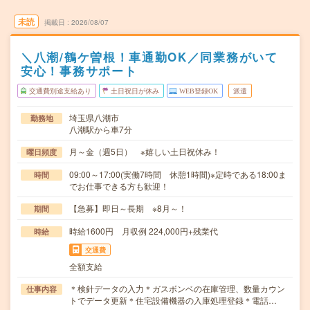
未読
掲載日
2026/08/07
＼八潮/鶴ケ曽根！車通勤OK／同業務がいて
安心！事務サポート
交通費別途支給あり
土日祝日が休み
WEB登録OK
派遣
埼玉県八潮市
勤務地
八潮駅から車7分
月～金（週5日） ※嬉しい土日祝休み！
曜日頻度
09:00～17:00(実働7時間 休憩1時間)※定時である18:00ま
時間
でお仕事できる方も歓迎！
【急募】即日～長期 ※8月～！
期間
時給1600円 月収例 224,000円+残業代
時給
交通費
全額支給
＊検針データの入力＊ガスボンベの在庫管理、数量カウン
仕事内容
トでデータ更新＊住宅設備機器の入庫処理登録＊電話…