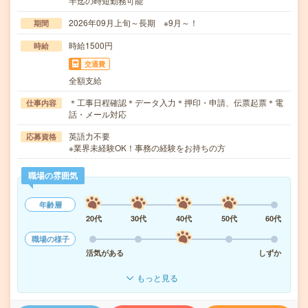
半迄の時短勤務可能
2026年09月上旬～長期 ※9月～！
期間
時給1500円
時給
交通費
全額支給
＊工事日程確認＊データ入力＊押印・申請、伝票起票＊電
仕事内容
話・メール対応
英語力不要
応募資格
※業界未経験OK！事務の経験をお持ちの方
職場の雰囲気
年齢層
20代
30代
40代
50代
60代
職場の様子
活気がある
しずか
もっと見る