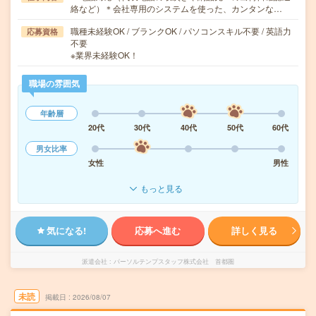
絡など）＊会社専用のシステムを使った、カンタンな…
職種未経験OK / ブランクOK / パソコンスキル不要 / 英語力
応募資格
不要
※業界未経験OK！
職場の雰囲気
年齢層
20代
30代
40代
50代
60代
男女比率
女性
男性
もっと見る
気になる!
応募へ進む
詳しく見る
派遣会社
パーソルテンプスタッフ株式会社 首都圏
未読
掲載日
2026/08/07