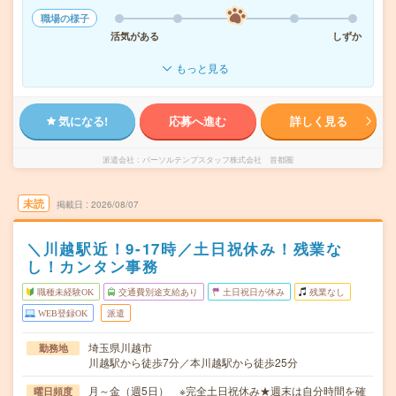
職場の様子
活気がある
しずか
もっと見る
気になる!
応募へ進む
詳しく見る
派遣会社
パーソルテンプスタッフ株式会社 首都圏
未読
掲載日
2026/08/07
＼川越駅近！9-17時／土日祝休み！残業な
し！カンタン事務
職種未経験OK
交通費別途支給あり
土日祝日が休み
残業なし
WEB登録OK
派遣
埼玉県川越市
勤務地
川越駅から徒歩7分／本川越駅から徒歩25分
月～金（週5日） ※完全土日祝休み★週末は自分時間を確
曜日頻度