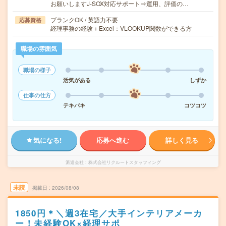
お願いしますJ-SOX対応サポート⇒運用、評価の…
ブランクOK / 英語力不要
応募資格
経理事務の経験＋Excel：VLOOKUP関数ができる方
職場の雰囲気
職場の様子
活気がある
しずか
仕事の仕方
テキパキ
コツコツ
気になる!
応募へ進む
詳しく見る
派遣会社
株式会社リクルートスタッフィング
未読
掲載日
2026/08/08
1850円＊＼週3在宅／大手インテリアメーカ
ー！未経験OK×経理サポ