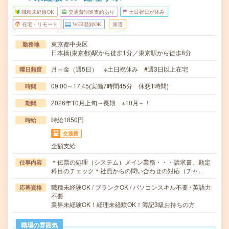
職種未経験OK
交通費別途支給あり
土日祝日が休み
在宅・リモート
WEB登録OK
派遣
東京都中央区
勤務地
日本橋(東京都)駅から徒歩1分／東京駅から徒歩8分
月～金（週5日） ※土日祝休み #週3日以上在宅
曜日頻度
09:00～17:45(実働7時間45分 休憩1時間)
時間
2026年10月上旬～長期 ※10月～！
期間
時給1850円
時給
交通費
全額支給
＊伝票の処理（システム）メイン業務・・・請求書、勘定
仕事内容
科目のチェック＊社員からの問い合わせの対応（チャ…
職種未経験OK / ブランクOK / パソコンスキル不要 / 英語力
応募資格
不要
業界未経験OK！経理未経験OK！簿記3級お持ちの方
職場の雰囲気