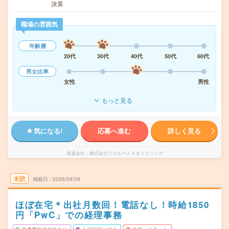
決算
職場の雰囲気
年齢層
20代
30代
40代
50代
60代
男女比率
女性
男性
もっと見る
気になる!
応募へ進む
詳しく見る
派遣会社
株式会社リクルートスタッフィング
未読
掲載日
2026/08/08
ほぼ在宅＊出社月数回！電話なし！時給1850
円「PwC」での経理事務