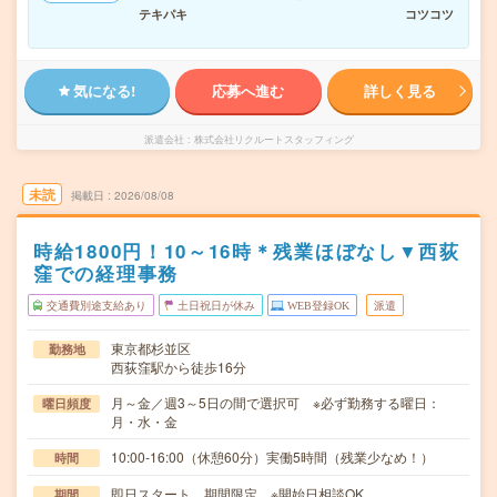
テキパキ
コツコツ
気になる!
応募へ進む
詳しく見る
派遣会社
株式会社リクルートスタッフィング
未読
掲載日
2026/08/08
時給1800円！10～16時＊残業ほぼなし▼西荻
窪での経理事務
交通費別途支給あり
土日祝日が休み
WEB登録OK
派遣
東京都杉並区
勤務地
西荻窪駅から徒歩16分
月～金／週3～5日の間で選択可 ※必ず勤務する曜日：
曜日頻度
月・水・金
10:00-16:00（休憩60分）実働5時間（残業少なめ！）
時間
即日スタート、期間限定 ※開始日相談OK
期間