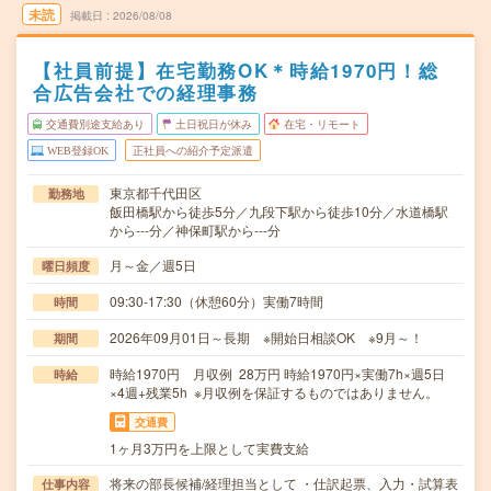
未読
掲載日
2026/08/08
【社員前提】在宅勤務OK＊時給1970円！総
合広告会社での経理事務
交通費別途支給あり
土日祝日が休み
在宅・リモート
WEB登録OK
正社員への紹介予定派遣
東京都千代田区
勤務地
飯田橋駅から徒歩5分／九段下駅から徒歩10分／水道橋駅
から---分／神保町駅から---分
月～金／週5日
曜日頻度
09:30-17:30（休憩60分）実働7時間
時間
2026年09月01日～長期 ※開始日相談OK ※9月～！
期間
時給1970円 月収例 28万円 時給1970円×実働7h×週5日
時給
×4週+残業5h ※月収例を保証するものではありません。
交通費
1ヶ月3万円を上限として実費支給
将来の部長候補/経理担当として ・仕訳起票、入力・試算表
仕事内容