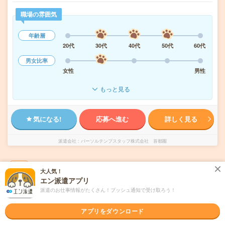
職場の雰囲気
年齢層
20代
30代
40代
50代
60代
男女比率
女性
男性
もっと見る
気になる!
応募へ進む
詳しく見る
派遣会社
パーソルテンプスタッフ株式会社 首都圏
未読
掲載日
2026/08/08
大人気！
エン派遣アプリ
1800円＊在宅あり！穏やか環境！経理＆サポ
派遣のお仕事情報がたくさん！プッシュ通知で受け取ろう！
ート事務！経理未経験もOK
アプリをダウンロード
交通費別途支給あり
土日祝日が休み
在宅・リモート