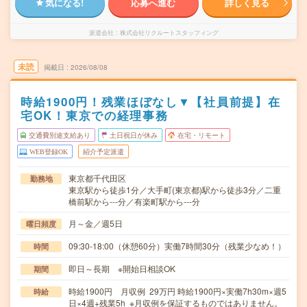
気になる!
応募へ進む
詳しく見る
派遣会社
株式会社リクルートスタッフィング
未読
掲載日
2026/08/08
時給1900円！残業ほぼなし▼【社員前提】在
宅OK！東京での経理事務
交通費別途支給あり
土日祝日が休み
在宅・リモート
WEB登録OK
紹介予定派遣
東京都千代田区
勤務地
東京駅から徒歩1分／大手町(東京都)駅から徒歩3分／二重
橋前駅から---分／有楽町駅から---分
月～金／週5日
曜日頻度
09:30-18:00（休憩60分）実働7時間30分（残業少なめ！）
時間
即日～長期 ※開始日相談OK
期間
時給1900円 月収例 29万円 時給1900円×実働7h30m×週5
時給
日×4週+残業5h ※月収例を保証するものではありません。