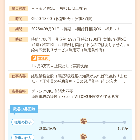
月～金／週5日 #週3日以上在宅
曜日頻度
09:00-18:00（休憩60分）実働8時間
時間
2026年09月01日～長期 ※開始日相談OK ※9月～！
期間
時給1700円 月収例 29万円 時給1700円×実働8h×週5日
時給
×4週+残業10h ※月収例を保証するものではありません。※
給与即受取りサービス利用可（利用条件有）
交通費
1ヶ月3万円を上限として実費支給
経理業務全般（簿記3級程度の知識があれば問題ありませ
仕事内容
ん）＊正社員の補助業務・日次経理業務（仕訳入力、…
ブランクOK / 英語力不要
応募資格
経理事務の経験＋Excel：VLOOKUP関数ができる方
職場の雰囲気
職場の様子
活気がある
しずか
仕事の仕方