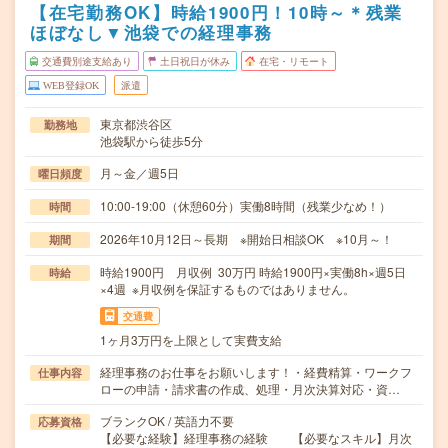
【在宅勤務OK】時給1900円！10時～＊残業
ほぼなし▼池袋での経理事務
交通費別途支給あり
土日祝日が休み
在宅・リモート
WEB登録OK
派遣
東京都渋谷区
勤務地
池袋駅から徒歩5分
月～金／週5日
曜日頻度
10:00-19:00（休憩60分）実働8時間（残業少なめ！）
時間
2026年10月12日～長期 ※開始日相談OK ※10月～！
期間
時給1900円 月収例 30万円 時給1900円×実働8h×週5日
時給
×4週 ※月収例を保証するものではありません。
交通費
1ヶ月3万円を上限として実費支給
経理事務のお仕事をお願いします！・経費精算・ワークフ
仕事内容
ローの申請・請求書の作成、処理・月次決算対応・資…
ブランクOK / 英語力不要
応募資格
【必要な経験】経理事務の経験 【必要なスキル】月次