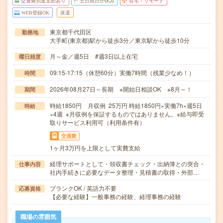
交通費別途支給あり
土日祝日が休み
在宅・リモート
WEB登録OK
派遣
東京都千代田区
勤務地
大手町(東京都)駅から徒歩3分／東京駅から徒歩10分
月～金／週5日 #週3日以上在宅
曜日頻度
09:15-17:15（休憩60分）実働7時間（残業少なめ！）
時間
2026年08月27日～長期 ※開始日相談OK ※8月～！
期間
時給1850円 月収例 25万円 時給1850円×実働7h×週5日
時給
×4週 ※月収例を保証するものではありません。※給与即受
取りサービス利用可（利用条件有）
交通費
1ヶ月3万円を上限として実費支給
経理サポートとして・領収書チェック・出納簿との突合・
仕事内容
社内手続きに必要なデータ整理・見積書の取得・外部…
ブランクOK / 英語力不要
応募資格
【必要な経験】一般事務の経験、経理事務の経験
職場の雰囲気