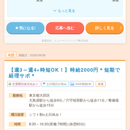
もっと見る
気になる!
応募へ進む
詳しく見る
派遣会社
ヒューマンリソシア株式会社
未読
掲載日
2026/08/08
【週3～週4×時短OK！】時給2000円＊短期で
経理サポ＊
交通費別途支給あり
土日祝日が休み
WEB登録OK
派遣
東京都大田区
勤務地
大鳥居駅から徒歩9分／穴守稲荷駅から徒歩11分／整備場
駅から徒歩15分
シフト制※土日休み！
曜日頻度
8:30～16:30(実働:7時間) (休憩60分)
時間