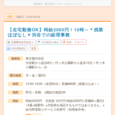
派遣会社
株式会社リクルートスタッフィング
未読
掲載日
2026/08/08
【在宅勤務OK】時給2050円！10時～＊残業
ほぼなし▼渋谷での経理事務
交通費別途支給あり
土日祝日が休み
在宅・リモート
WEB登録OK
派遣
東京都渋谷区
勤務地
渋谷駅から徒歩8分／代々木公園駅から徒歩12分／代々木
八幡駅から---分
月～金／週5日
曜日頻度
10:00-19:00（休憩60分）実働8時間（残業少なめ！）
時間
即日～長期 ※開始日相談OK
期間
時給2050円 月収例 34万円 時給2050円×実働8h×週5日
時給
×4週+残業5h ※月収例を保証するものではありません。※
給与即受取りサービス利用可（利用条件有）