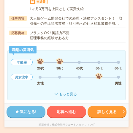
交通費
1ヶ月3万円を上限として実費支給
大人気ゲーム開発会社での経理・法務アシスタント！・取
仕事内容
引先への売上請求業務・取引先への仕入精算業務全般…
ブランクOK / 英語力不要
応募資格
経理事務の経験がある方
職場の雰囲気
年齢層
20代
30代
40代
50代
60代
男女比率
女性
男性
もっと見る
気になる!
応募へ進む
詳しく見る
派遣会社
株式会社リクルートスタッフィング