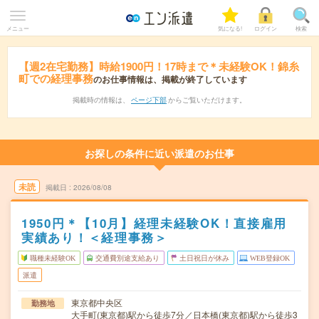
メニュー
気になる!
ログイン
検索
【週2在宅勤務】時給1900円！17時まで＊未経験OK！錦糸
町での経理事務
のお仕事情報は、掲載が終了しています
掲載時の情報は、
ページ下部
からご覧いただけます。
お探しの条件に近い派遣のお仕事
未読
掲載日
2026/08/08
1950円＊【10月】経理未経験OK！直接雇用
実績あり！＜経理事務＞
職種未経験OK
交通費別途支給あり
土日祝日が休み
WEB登録OK
派遣
東京都中央区
勤務地
大手町(東京都)駅から徒歩7分／日本橋(東京都)駅から徒歩3