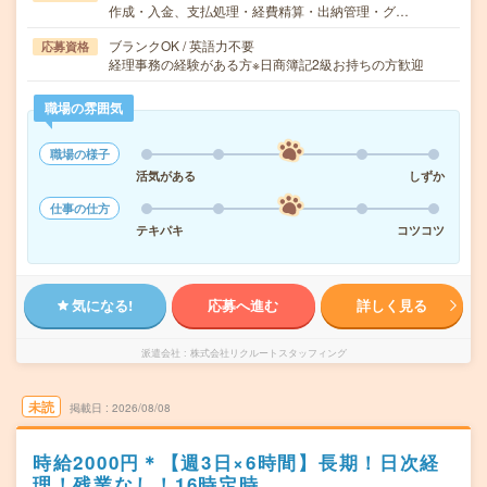
作成・入金、支払処理・経費精算・出納管理・グ…
ブランクOK / 英語力不要
応募資格
経理事務の経験がある方※日商簿記2級お持ちの方歓迎
職場の雰囲気
職場の様子
活気がある
しずか
仕事の仕方
テキパキ
コツコツ
気になる!
応募へ進む
詳しく見る
派遣会社
株式会社リクルートスタッフィング
未読
掲載日
2026/08/08
時給2000円＊【週3日×6時間】長期！日次経
理！残業なし！16時定時