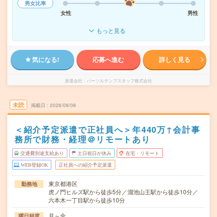
男女比率
女性
男性
もっと見る
気になる!
応募へ進む
詳しく見る
派遣会社
パーソルテンプスタッフ株式会社
未読
掲載日
2026/08/08
＜紹介予定派遣で正社員へ＞年440万↑会計事
務所で財務・経理＠リモートあり
交通費別途支給あり
土日祝日が休み
在宅・リモート
WEB登録OK
正社員への紹介予定派遣
東京都港区
勤務地
虎ノ門ヒルズ駅から徒歩5分／溜池山王駅から徒歩10分／
六本木一丁目駅から徒歩10分
月～金
曜日頻度