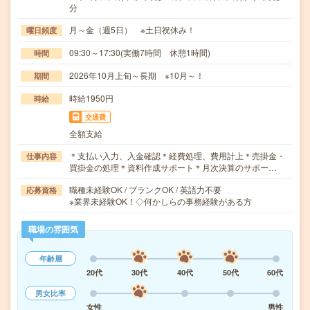
分
月～金（週5日） ※土日祝休み！
曜日頻度
09:30～17:30(実働7時間 休憩1時間)
時間
2026年10月上旬～長期 ※10月～！
期間
時給1950円
時給
交通費
全額支給
＊支払い入力、入金確認＊経費処理、費用計上＊売掛金・
仕事内容
買掛金の処理＊資料作成サポート＊月次決算のサポー…
職種未経験OK / ブランクOK / 英語力不要
応募資格
※業界未経験OK！◇何かしらの事務経験がある方
職場の雰囲気
年齢層
20代
30代
40代
50代
60代
男女比率
女性
男性