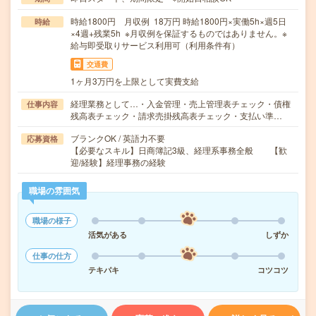
時給1800円 月収例 18万円 時給1800円×実働5h×週5日
時給
×4週+残業5h ※月収例を保証するものではありません。※
給与即受取りサービス利用可（利用条件有）
交通費
1ヶ月3万円を上限として実費支給
経理業務として…・入金管理・売上管理表チェック・債権
仕事内容
残高表チェック・請求売掛残高表チェック・支払い準…
ブランクOK / 英語力不要
応募資格
【必要なスキル】日商簿記3級、経理系事務全般 【歓
迎/経験】経理事務の経験
職場の雰囲気
職場の様子
活気がある
しずか
仕事の仕方
テキパキ
コツコツ