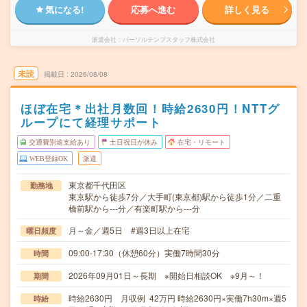
気になる!
応募へ進む
詳しく見る
派遣会社
パーソルテンプスタッフ株式会社
未読
掲載日
2026/08/08
ほぼ在宅＊出社月数回！時給2630円！NTTグ
ループにて経理サポート
交通費別途支給あり
土日祝日が休み
在宅・リモート
WEB登録OK
派遣
東京都千代田区
勤務地
東京駅から徒歩7分／大手町(東京都)駅から徒歩1分／二重
橋前駅から---分／有楽町駅から---分
月～金／週5日 #週3日以上在宅
曜日頻度
09:00-17:30（休憩60分）実働7時間30分
時間
2026年09月01日～長期 ※開始日相談OK ※9月～！
期間
時給2630円 月収例 42万円 時給2630円×実働7h30m×週5
時給