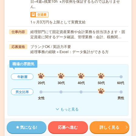
日×4週+残業10h ※月収例を保証するものではありませ
ん。
交通費
1ヶ月3万円を上限として実費支給
経理部門にて固定資産業務や会計業務を担当頂きます・固
仕事内容
定資産に関するデータ確認、管理業務・会計、税務関…
ブランクOK / 英語力不要
応募資格
経理事務の経験＋Excel：データ集計ができる方
職場の雰囲気
年齢層
20代
30代
40代
50代
60代
男女比率
女性
男性
もっと見る
気になる!
応募へ進む
詳しく見る