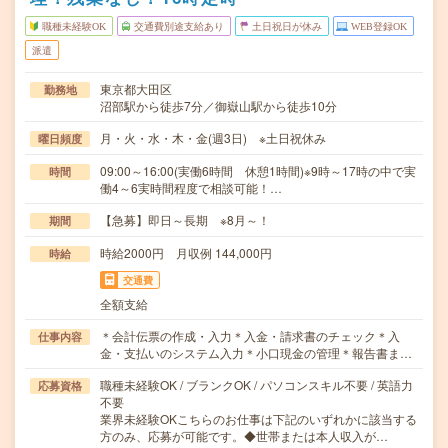
職種未経験OK
交通費別途支給あり
土日祝日が休み
WEB登録OK
派遣
東京都大田区
勤務地
沼部駅から徒歩7分／御嶽山駅から徒歩10分
月・火・水・木・金(週3日) ※土日祝休み
曜日頻度
09:00～16:00(実働6時間 休憩1時間)※9時～17時の中で実
時間
働4～6実時間程度で相談可能！…
【急募】即日～長期 ※8月～！
期間
時給2000円 月収例 144,000円
時給
交通費
全額支給
＊会計伝票の作成・入力＊入金・請求書のチェック＊入
仕事内容
金・支払いのシステム入力＊小口現金の管理＊報告書ま…
職種未経験OK / ブランクOK / パソコンスキル不要 / 英語力
応募資格
不要
業界未経験OKこちらのお仕事は下記のいずれかに該当する
方のみ、応募が可能です。◆世帯または本人収入が…