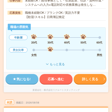
未経験OK！経理事務として・伝票起票、仕訳・資料作成・
仕事内容
システムへの入力※電話対応や庶務業務は発生しな…
職種未経験OK / ブランクOK / 英語力不要
応募資格
【歓迎/スキル】日商簿記検定
職場の雰囲気
年齢層
20代
30代
40代
50代
60代
男女比率
女性
男性
もっと見る
気になる!
応募へ進む
詳しく見る
派遣会社
株式会社リクルートスタッフィング
未読
掲載日
2026/08/08