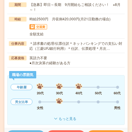
【急募】即日～長期 9月開始もご相談ください！ ※8月
期間
～！
時給2500円 月収例420,000円(月21日勤務の場合)
時給
交通費
全額支給
＊請求書の処理/伝票仕訳＊ネットバンキングでの支払い対
仕事内容
応（三菱UFJ銀行利用）＊仕訳、伝票処理＊月次…
英語力不要
応募資格
●月次決算の経験がある方
職場の雰囲気
年齢層
20代
30代
40代
50代
60代
男女比率
女性
男性
もっと見る