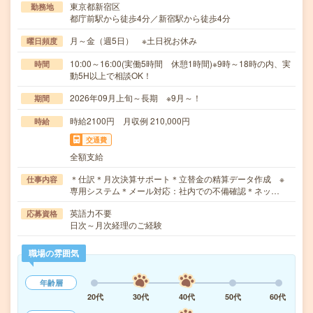
東京都新宿区
勤務地
都庁前駅から徒歩4分／新宿駅から徒歩4分
月～金（週5日） ※土日祝お休み
曜日頻度
10:00～16:00(実働5時間 休憩1時間)※9時～18時の内、実
時間
動5H以上で相談OK！
2026年09月上旬～長期 ※9月～！
期間
時給2100円 月収例 210,000円
時給
交通費
全額支給
＊仕訳＊月次決算サポート＊立替金の精算データ作成 ※
仕事内容
専用システム＊メール対応：社内での不備確認＊ネッ…
英語力不要
応募資格
日次～月次経理のご経験
職場の雰囲気
年齢層
20代
30代
40代
50代
60代