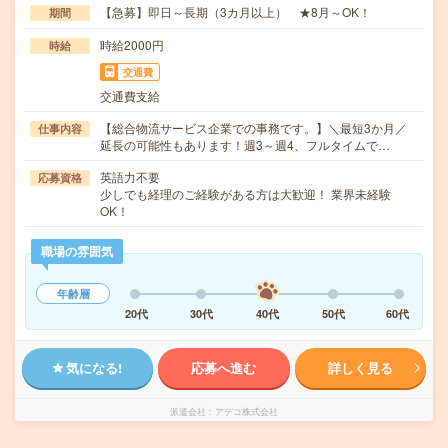
【急募】即日～長期（3カ月以上） ★8月～OK！
期間
時給2000円
時給
交通費
交通費支給
【総合物流サービス企業での事務です。】＼最短3か月／
仕事内容
延長の可能性もあります！週3～週4、フルタイムで…
英語力不要
応募資格
少しでも経理のご経験がある方は大歓迎！ 業界未経験
OK！
職場の雰囲気
年齢層
20代
30代
40代
50代
60代
気になる!
応募へ進む
詳しく見る
派遣会社
アデコ株式会社