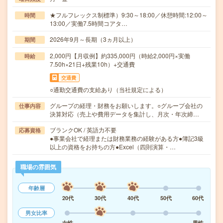
★フルフレックス制標準）9:30～18:00／休憩時間:12:00～
時間
13:00／実働7.5時間コアタ…
2026年9月～長期（3ヵ月以上）
期間
2,000円【月収例】約335,000円（時給2,000円×実働
時給
7.50h×21日+残業10h）+交通費
交通費
○通勤交通費の支給あり（当社規定による）
グループの経理・財務をお願いします。○グループ会社の
仕事内容
決算対応（売上や費用データを集計し、月次・年次締…
ブランクOK / 英語力不要
応募資格
●事業会社で経理または財務業務の経験がある方●簿記3級
以上の資格をお持ちの方●Excel（四則演算・…
職場の雰囲気
年齢層
20代
30代
40代
50代
60代
男女比率
女性
男性