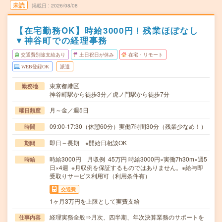
未読
掲載日
2026/08/08
【在宅勤務OK】時給3000円！残業ほぼなし
▼神谷町での経理事務
交通費別途支給あり
土日祝日が休み
在宅・リモート
WEB登録OK
派遣
東京都港区
勤務地
神谷町駅から徒歩3分／虎ノ門駅から徒歩7分
月～金／週5日
曜日頻度
09:00-17:30（休憩60分）実働7時間30分（残業少なめ！）
時間
即日～長期 ※開始日相談OK
期間
時給3000円 月収例 45万円 時給3000円×実働7h30m×週5
時給
日×4週 ※月収例を保証するものではありません。※給与即
受取りサービス利用可（利用条件有）
交通費
1ヶ月3万円を上限として実費支給
経理実務全般⇒月次、四半期、年次決算業務のサポートを
仕事内容