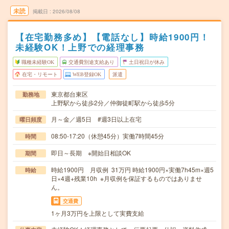
未読
掲載日
2026/08/08
【在宅勤務多め】【電話なし】時給1900円！
未経験OK！上野での経理事務
職種未経験OK
交通費別途支給あり
土日祝日が休み
在宅・リモート
WEB登録OK
派遣
東京都台東区
勤務地
上野駅から徒歩2分／仲御徒町駅から徒歩5分
月～金／週5日 #週3日以上在宅
曜日頻度
08:50-17:20（休憩45分）実働7時間45分
時間
即日～長期 ※開始日相談OK
期間
時給1900円 月収例 31万円 時給1900円×実働7h45m×週5
時給
日×4週+残業10h ※月収例を保証するものではありませ
ん。
交通費
1ヶ月3万円を上限として実費支給