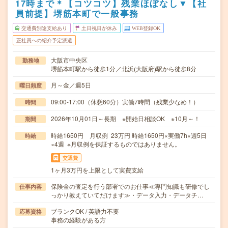
17時まで＊【コツコツ】残業ほぼなし▼【社
員前提】堺筋本町で一般事務
交通費別途支給あり
土日祝日が休み
WEB登録OK
正社員への紹介予定派遣
大阪市中央区
勤務地
堺筋本町駅から徒歩1分／北浜(大阪府)駅から徒歩8分
月～金／週5日
曜日頻度
09:00-17:00（休憩60分）実働7時間（残業少なめ！）
時間
2026年10月01日～長期 ※開始日相談OK ※10月～！
期間
時給1650円 月収例 23万円 時給1650円×実働7h×週5日
時給
×4週 ※月収例を保証するものではありません。
交通費
1ヶ月3万円を上限として実費支給
保険金の査定を行う部署でのお仕事≪専門知識も研修でし
仕事内容
っかり教えていてだけます≫・データ入力・データチ…
ブランクOK / 英語力不要
応募資格
事務の経験がある方