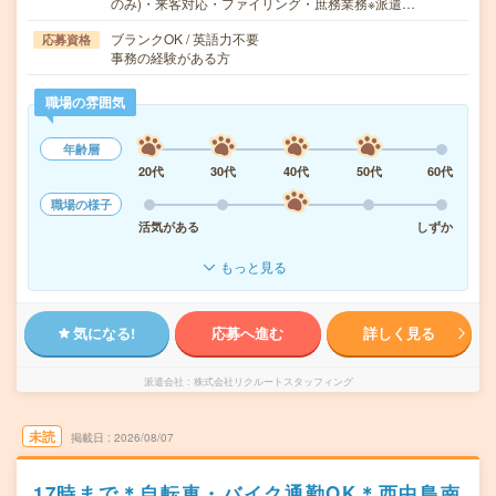
のみ)・来客対応・ファイリング・庶務業務※派遣…
ブランクOK / 英語力不要
応募資格
事務の経験がある方
職場の雰囲気
年齢層
20代
30代
40代
50代
60代
職場の様子
活気がある
しずか
もっと見る
気になる!
応募へ進む
詳しく見る
派遣会社
株式会社リクルートスタッフィング
未読
掲載日
2026/08/07
17時まで＊自転車・バイク通勤OK＊西中島南