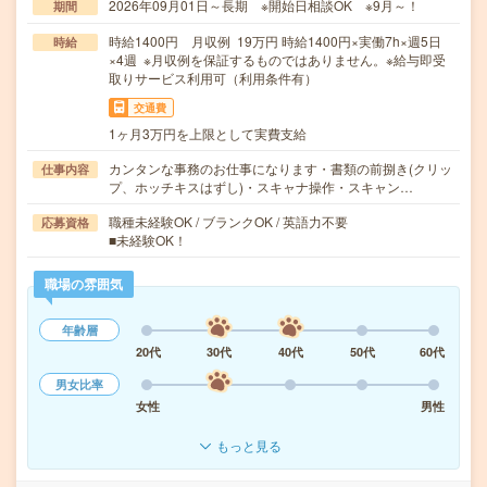
2026年09月01日～長期 ※開始日相談OK ※9月～！
期間
時給1400円 月収例 19万円 時給1400円×実働7h×週5日
時給
×4週 ※月収例を保証するものではありません。※給与即受
取りサービス利用可（利用条件有）
交通費
1ヶ月3万円を上限として実費支給
カンタンな事務のお仕事になります・書類の前捌き(クリッ
仕事内容
プ、ホッチキスはずし)・スキャナ操作・スキャン…
職種未経験OK / ブランクOK / 英語力不要
応募資格
■未経験OK！
職場の雰囲気
年齢層
20代
30代
40代
50代
60代
男女比率
女性
男性
もっと見る