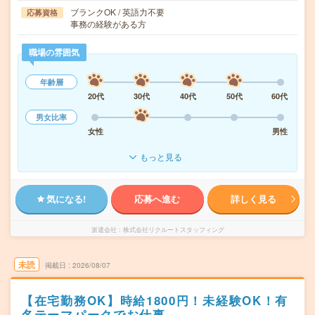
ブランクOK / 英語力不要
応募資格
事務の経験がある方
職場の雰囲気
年齢層
20代
30代
40代
50代
60代
男女比率
女性
男性
もっと見る
気になる!
応募へ進む
詳しく見る
派遣会社
株式会社リクルートスタッフィング
未読
掲載日
2026/08/07
【在宅勤務OK】時給1800円！未経験OK！有
名テーマパークでお仕事