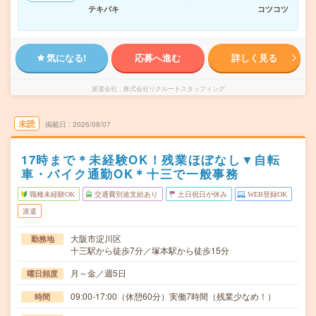
テキパキ
コツコツ
気になる!
応募へ進む
詳しく見る
派遣会社
株式会社リクルートスタッフィング
未読
掲載日
2026/08/07
17時まで＊未経験OK！残業ほぼなし▼自転
車・バイク通勤OK＊十三で一般事務
職種未経験OK
交通費別途支給あり
土日祝日が休み
WEB登録OK
派遣
大阪市淀川区
勤務地
十三駅から徒歩7分／塚本駅から徒歩15分
月～金／週5日
曜日頻度
09:00-17:00（休憩60分）実働7時間（残業少なめ！）
時間