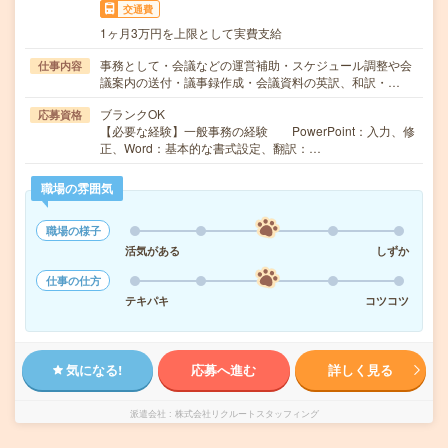
交通費
1ヶ月3万円を上限として実費支給
事務として・会議などの運営補助・スケジュール調整や会
仕事内容
議案内の送付・議事録作成・会議資料の英訳、和訳・…
ブランクOK
応募資格
【必要な経験】一般事務の経験 PowerPoint：入力、修
正、Word：基本的な書式設定、翻訳：…
職場の雰囲気
職場の様子
活気がある
しずか
仕事の仕方
テキパキ
コツコツ
気になる!
応募へ進む
詳しく見る
派遣会社
株式会社リクルートスタッフィング