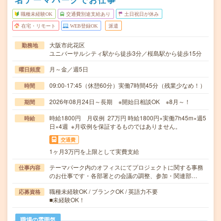
職種未経験OK
交通費別途支給あり
土日祝日が休み
在宅・リモート
WEB登録OK
派遣
大阪市此花区
勤務地
ユニバーサルシティ駅から徒歩3分／桜島駅から徒歩15分
月～金／週5日
曜日頻度
09:00-17:45（休憩60分）実働7時間45分（残業少なめ！）
時間
2026年08月24日～長期 ※開始日相談OK ※8月～！
期間
時給1800円 月収例 27万円 時給1800円×実働7h45m×週5
時給
日×4週 ※月収例を保証するものではありません。
交通費
1ヶ月3万円を上限として実費支給
テーマパーク内のオフィスにてプロジェクトに関する事務
仕事内容
のお仕事です・各部署との会議の調整、参加・関連部…
職種未経験OK / ブランクOK / 英語力不要
応募資格
■未経験OK！
職場の雰囲気