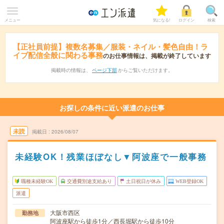
メニュー
気になる!
ログイン
検索
【正社員前提】複数名募集／服装・ネイル・髪色自由！ラ
イブ配信全般に関わる事務
のお仕事情報は、掲載が終了しています
掲載時の情報は、
ページ下部
からご覧いただけます。
お探しの条件に近い派遣のお仕事
未読
掲載日
2026/08/07
未経験OK！残業ほぼなし▼阿波座で一般事務
職種未経験OK
交通費別途支給あり
土日祝日が休み
WEB登録OK
派遣
大阪市西区
勤務地
阿波座駅から徒歩1分／西長堀駅から徒歩10分