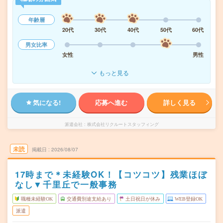
年齢層
20代
30代
40代
50代
60代
男女比率
女性
男性
もっと見る
気になる!
応募へ進む
詳しく見る
派遣会社
株式会社リクルートスタッフィング
未読
掲載日
2026/08/07
17時まで＊未経験OK！【コツコツ】残業ほぼ
なし▼千里丘で一般事務
職種未経験OK
交通費別途支給あり
土日祝日が休み
WEB登録OK
派遣