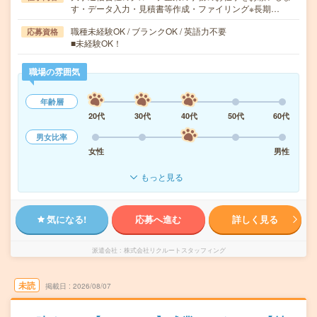
す・データ入力・見積書等作成・ファイリング※長期…
職種未経験OK / ブランクOK / 英語力不要
応募資格
■未経験OK！
職場の雰囲気
年齢層
20代
30代
40代
50代
60代
男女比率
女性
男性
もっと見る
気になる!
応募へ進む
詳しく見る
派遣会社
株式会社リクルートスタッフィング
未読
掲載日
2026/08/07