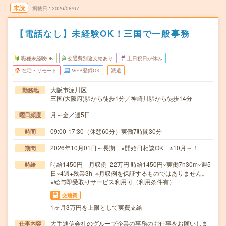
未読
掲載日
2026/08/07
【電話なし】未経験OK！三国で一般事務
職種未経験OK
交通費別途支給あり
土日祝日が休み
在宅・リモート
WEB登録OK
派遣
大阪市淀川区
勤務地
三国(大阪府)駅から徒歩1分／神崎川駅から徒歩14分
月～金／週5日
曜日頻度
09:00-17:30（休憩60分）実働7時間30分
時間
2026年10月01日～長期 ※開始日相談OK ※10月～！
期間
時給1450円 月収例 22万円 時給1450円×実働7h30m×週5
時給
日×4週+残業3h ※月収例を保証するものではありません。
※給与即受取りサービス利用可（利用条件有）
交通費
1ヶ月3万円を上限として実費支給
大手通信会社のグループ企業の事務のお仕事をお願いしま
仕事内容