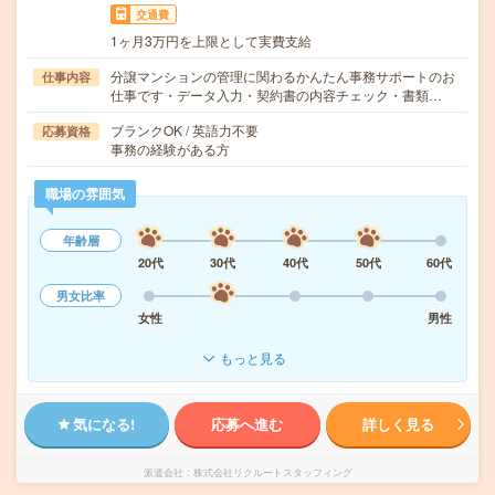
交通費
1ヶ月3万円を上限として実費支給
分譲マンションの管理に関わるかんたん事務サポートのお
仕事内容
仕事です・データ入力・契約書の内容チェック・書類…
ブランクOK / 英語力不要
応募資格
事務の経験がある方
職場の雰囲気
年齢層
20代
30代
40代
50代
60代
男女比率
女性
男性
もっと見る
気になる!
応募へ進む
詳しく見る
派遣会社
株式会社リクルートスタッフィング