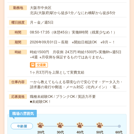
大阪市中央区
勤務地
北浜(大阪府)駅から徒歩1分／なにわ橋駅から徒歩5分
月～金／週5日
曜日頻度
08:50-17:35（休憩45分）実働8時間（残業少なめ！）
時間
2026年09月01日～長期 ※開始日相談OK ※9月～！
期間
時給1500円 月収例 24万円 時給1500円×実働8h×週5日
時給
×4週 ※月収例を保証するものではありません。
交通費
1ヶ月3万円を上限として実費支給
一から教えてもらえる環境なので安心です・データ入力・
仕事内容
請求書の発行や郵送・メール対応（社内メイン）・電…
職種未経験OK / ブランクOK / 英語力不要
応募資格
■未経験OK！
職場の雰囲気
年齢層
20代
30代
40代
50代
60代