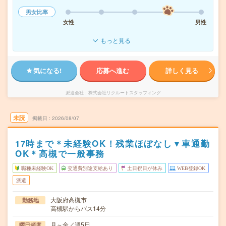
男女比率
女性
男性
もっと見る
気になる!
応募へ進む
詳しく見る
派遣会社
株式会社リクルートスタッフィング
未読
掲載日
2026/08/07
17時まで＊未経験OK！残業ほぼなし▼車通勤
OK＊高槻で一般事務
職種未経験OK
交通費別途支給あり
土日祝日が休み
WEB登録OK
派遣
大阪府高槻市
勤務地
高槻駅からバス14分
月～金／週5日
曜日頻度