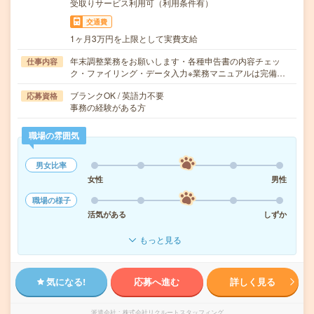
受取りサービス利用可（利用条件有）
交通費
1ヶ月3万円を上限として実費支給
年末調整業務をお願いします・各種申告書の内容チェッ
仕事内容
ク・ファイリング・データ入力※業務マニュアルは完備…
ブランクOK / 英語力不要
応募資格
事務の経験がある方
職場の雰囲気
男女比率
女性
男性
職場の様子
活気がある
しずか
もっと見る
気になる!
応募へ進む
詳しく見る
派遣会社
株式会社リクルートスタッフィング