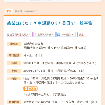
未読
掲載日
2026/08/07
残業ほぼなし▼車通勤OK＊長田で一般事務
交通費別途支給あり
土日祝日が休み
WEB登録OK
派遣
大阪府東大阪市
勤務地
長田(大阪府)駅から徒歩4分／徳庵駅から徒歩25分
月～金／週5日
曜日頻度
09:00-17:30（休憩60分）実働7時間30分（残業少なめ！）
時間
2026年08月24日～長期 ※開始日相談OK ※8月～！
期間
時給1450円 月収例 21万円 時給1450円×実働7h30m×週5
時給
日×4週 ※月収例を保証するものではありません。
交通費
1ヶ月3万円を上限として実費支給
東大阪市での事務のお仕事・データ入力・電話応対 (取次
仕事内容