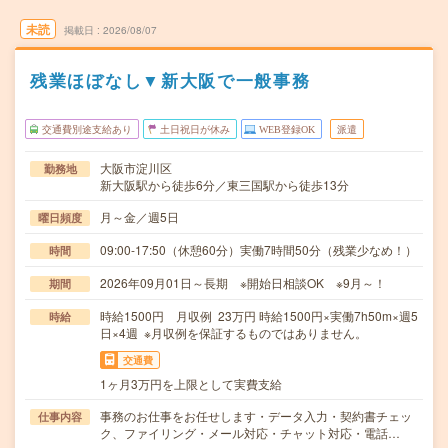
未読
掲載日
2026/08/07
残業ほぼなし▼新大阪で一般事務
交通費別途支給あり
土日祝日が休み
WEB登録OK
派遣
大阪市淀川区
勤務地
新大阪駅から徒歩6分／東三国駅から徒歩13分
月～金／週5日
曜日頻度
09:00-17:50（休憩60分）実働7時間50分（残業少なめ！）
時間
2026年09月01日～長期 ※開始日相談OK ※9月～！
期間
時給1500円 月収例 23万円 時給1500円×実働7h50m×週5
時給
日×4週 ※月収例を保証するものではありません。
交通費
1ヶ月3万円を上限として実費支給
事務のお仕事をお任せします・データ入力・契約書チェッ
仕事内容
ク、ファイリング・メール対応・チャット対応・電話…