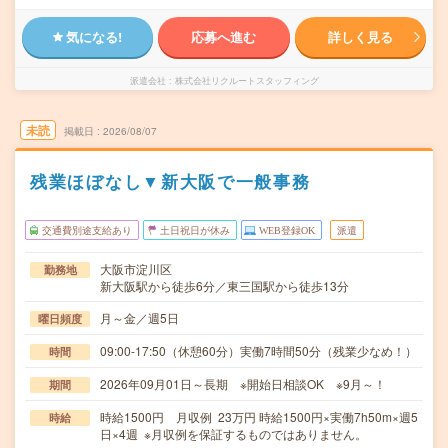
気になる!
応募へ進む
詳しく見る
派遣会社
株式会社リクルートスタッフィング
未読
掲載日
2026/08/07
残業ほぼなし▼新大阪で一般事務
交通費別途支給あり
土日祝日が休み
WEB登録OK
派遣
大阪市淀川区
勤務地
新大阪駅から徒歩6分／東三国駅から徒歩13分
月～金／週5日
曜日頻度
09:00-17:50（休憩60分）実働7時間50分（残業少なめ！）
時間
2026年09月01日～長期 ※開始日相談OK ※9月～！
期間
時給1500円 月収例 23万円 時給1500円×実働7h50m×週5
時給
日×4週 ※月収例を保証するものではありません。