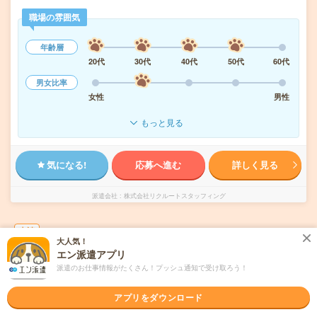
職場の雰囲気
年齢層
20代
30代
40代
50代
60代
男女比率
女性
男性
もっと見る
気になる!
応募へ進む
詳しく見る
派遣会社
株式会社リクルートスタッフィング
未読
掲載日
2026/08/07
大人気！
エン派遣アプリ
17時まで＊残業ほぼなし▼自転車・バイク通
派遣のお仕事情報がたくさん！プッシュ通知で受け取ろう！
勤OK＊総持寺で一般事務
アプリをダウンロード
交通費別途支給あり
土日祝日が休み
WEB登録OK
派遣