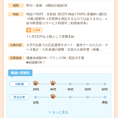
即日～長期 ※開始日相談OK
期間
時給1700円 月収例 28万円 時給1700円×実働8h×週5日
時給
×4週+残業5h ※月収例を保証するものではありません。※
給与即受取りサービス利用可（利用条件有）
交通費
1ヶ月3万円を上限として実費支給
大手IT企業での広告運用サポート・案件データの入力・デ
仕事内容
ータ集計・入札単価の調整・広告の入稿作業（画像…
職種未経験OK / ブランクOK / 英語力不要
応募資格
■未経験OK！
職場の雰囲気
年齢層
20代
30代
40代
50代
60代
男女比率
女性
男性
もっと見る