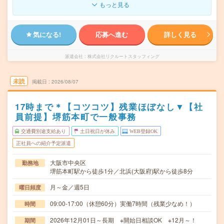
もっと見る
気になる!
応募へ進む
詳しく見る
派遣会社
株式会社リクルートスタッフィング
未読
掲載日
2026/08/07
17時まで＊【コツコツ】残業ほぼなし▼【社
員前提】堺筋本町で一般事務
交通費別途支給あり
土日祝日が休み
WEB登録OK
正社員への紹介予定派遣
大阪市中央区
勤務地
堺筋本町駅から徒歩1分／北浜(大阪府)駅から徒歩8分
月～金／週5日
曜日頻度
09:00-17:00（休憩60分）実働7時間（残業少なめ！）
時間
2026年12月01日～長期 ※開始日相談OK ※12月～！
期間