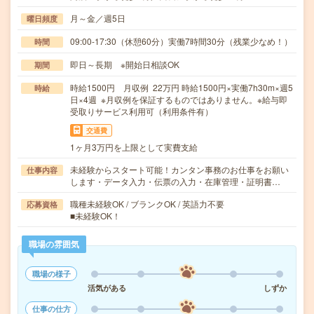
月～金／週5日
曜日頻度
09:00-17:30（休憩60分）実働7時間30分（残業少なめ！）
時間
即日～長期 ※開始日相談OK
期間
時給1500円 月収例 22万円 時給1500円×実働7h30m×週5
時給
日×4週 ※月収例を保証するものではありません。※給与即
受取りサービス利用可（利用条件有）
交通費
1ヶ月3万円を上限として実費支給
未経験からスタート可能！カンタン事務のお仕事をお願い
仕事内容
します・データ入力・伝票の入力・在庫管理・証明書…
職種未経験OK / ブランクOK / 英語力不要
応募資格
■未経験OK！
職場の雰囲気
職場の様子
活気がある
しずか
仕事の仕方