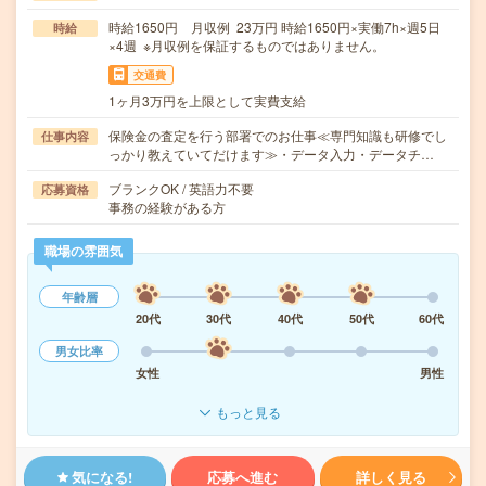
時給1650円 月収例 23万円 時給1650円×実働7h×週5日
時給
×4週 ※月収例を保証するものではありません。
交通費
1ヶ月3万円を上限として実費支給
保険金の査定を行う部署でのお仕事≪専門知識も研修でし
仕事内容
っかり教えていてだけます≫・データ入力・データチ…
ブランクOK / 英語力不要
応募資格
事務の経験がある方
職場の雰囲気
年齢層
20代
30代
40代
50代
60代
男女比率
女性
男性
もっと見る
気になる!
応募へ進む
詳しく見る