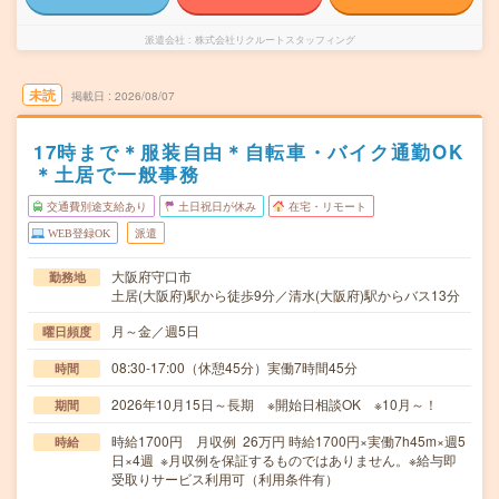
派遣会社
株式会社リクルートスタッフィング
未読
掲載日
2026/08/07
17時まで＊服装自由＊自転車・バイク通勤OK
＊土居で一般事務
交通費別途支給あり
土日祝日が休み
在宅・リモート
WEB登録OK
派遣
大阪府守口市
勤務地
土居(大阪府)駅から徒歩9分／清水(大阪府)駅からバス13分
月～金／週5日
曜日頻度
08:30-17:00（休憩45分）実働7時間45分
時間
2026年10月15日～長期 ※開始日相談OK ※10月～！
期間
時給1700円 月収例 26万円 時給1700円×実働7h45m×週5
時給
日×4週 ※月収例を保証するものではありません。※給与即
受取りサービス利用可（利用条件有）