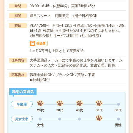
08:00-16:45（休憩60分）実働7時間45分
時間
即日スタート、期間限定 ※開始日相談OK
期間
時給1750円 月収例 28万円 時給1750円×実働7h45m×週5
時給
日×4週+残業5h ※月収例を保証するものではありません。
※給与即受取りサービス利用可（利用条件有）
交通費
1ヶ月3万円を上限として実費支給
大手医薬品メーカーにて事務のお仕事をお願いします・シ
仕事内容
ステムへの入力・記録等の書類作成、文書管理、回覧…
職種未経験OK / ブランクOK / 英語力不要
応募資格
■未経験OK！
職場の雰囲気
年齢層
20代
30代
40代
50代
60代
男女比率
女性
男性