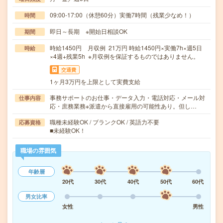
09:00-17:00（休憩60分）実働7時間（残業少なめ！）
時間
即日～長期 ※開始日相談OK
期間
時給1450円 月収例 21万円 時給1450円×実働7h×週5日
時給
×4週+残業5h ※月収例を保証するものではありません。
交通費
1ヶ月3万円を上限として実費支給
事務サポートのお仕事・データ入力・電話対応・メール対
仕事内容
応・庶務業務※派遣から直接雇用の可能性あり。但し…
職種未経験OK / ブランクOK / 英語力不要
応募資格
■未経験OK！
職場の雰囲気
年齢層
20代
30代
40代
50代
60代
男女比率
女性
男性