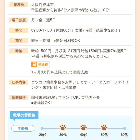
大阪府摂津市
勤務地
千里丘駅から徒歩3分／摂津市駅から徒歩10分
月～金／週5日
曜日頻度
09:00-17:00（休憩60分）実働7時間（残業少なめ！）
時間
即日～長期 ※開始日相談OK
期間
時給1500円 月収例 21万円 時給1500円×実働7h×週5日
時給
×4週 ※月収例を保証するものではありません。
交通費
1ヶ月3万円を上限として実費支給
コツコツ簡単事務をお願いします・データ入力・ファイリ
仕事内容
ング・来客応対・庶務業務
職種未経験OK / ブランクOK / 英語力不要
応募資格
■未経験OK！
職場の雰囲気
年齢層
20代
30代
40代
50代
60代