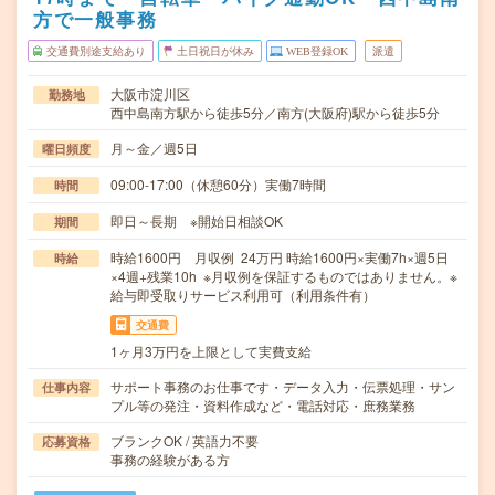
方で一般事務
交通費別途支給あり
土日祝日が休み
WEB登録OK
派遣
大阪市淀川区
勤務地
西中島南方駅から徒歩5分／南方(大阪府)駅から徒歩5分
月～金／週5日
曜日頻度
09:00-17:00（休憩60分）実働7時間
時間
即日～長期 ※開始日相談OK
期間
時給1600円 月収例 24万円 時給1600円×実働7h×週5日
時給
×4週+残業10h ※月収例を保証するものではありません。※
給与即受取りサービス利用可（利用条件有）
交通費
1ヶ月3万円を上限として実費支給
サポート事務のお仕事です・データ入力・伝票処理・サン
仕事内容
プル等の発注・資料作成など・電話対応・庶務業務
ブランクOK / 英語力不要
応募資格
事務の経験がある方