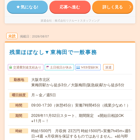
気になる!
応募へ進む
詳しく見る
派遣会社
株式会社リクルートスタッフィング
未読
掲載日
2026/08/07
残業ほぼなし▼東梅田で一般事務
交通費別途支給あり
土日祝日が休み
WEB登録OK
派遣
大阪市北区
勤務地
東梅田駅から徒歩3分／大阪梅田(阪急線)駅から徒歩5分
月～金／週5日
曜日頻度
09:00-17:30（休憩45分）実働7時間45分（残業少なめ！）
時間
2026年11月02日スタート、期間限定 ※開始日相談OK
期間
※11月～！
時給1500円 月収例 23万円 時給1500円×実働7h45m×週5
時給
日×4週 ※月収例を保証するものではありません。※給与即