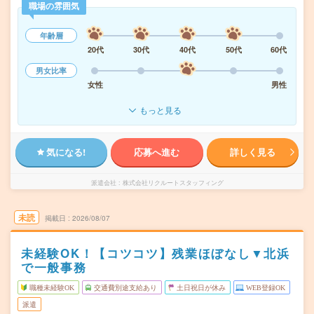
職場の雰囲気
年齢層
20代
30代
40代
50代
60代
男女比率
女性
男性
もっと見る
気になる!
応募へ進む
詳しく見る
派遣会社
株式会社リクルートスタッフィング
未読
掲載日
2026/08/07
未経験OK！【コツコツ】残業ほぼなし▼北浜
で一般事務
職種未経験OK
交通費別途支給あり
土日祝日が休み
WEB登録OK
派遣