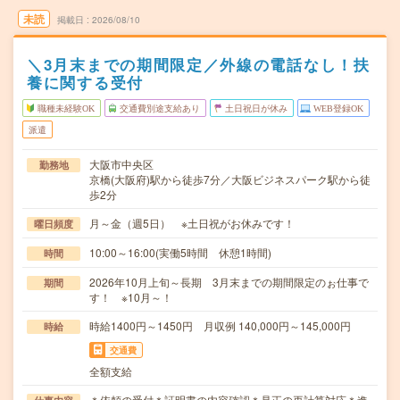
未読
掲載日
2026/08/10
＼3月末までの期間限定／外線の電話なし！扶
養に関する受付
職種未経験OK
交通費別途支給あり
土日祝日が休み
WEB登録OK
派遣
大阪市中央区
勤務地
京橋(大阪府)駅から徒歩7分／大阪ビジネスパーク駅から徒
歩2分
月～金（週5日） ※土日祝がお休みです！
曜日頻度
10:00～16:00(実働5時間 休憩1時間)
時間
2026年10月上旬～長期 3月末までの期間限定のぉ仕事で
期間
す！ ※10月～！
時給1400円～1450円 月収例 140,000円～145,000円
時給
交通費
全額支給
＊依頼の受付＊証明書の内容確認＊是正の再計算対応＊進