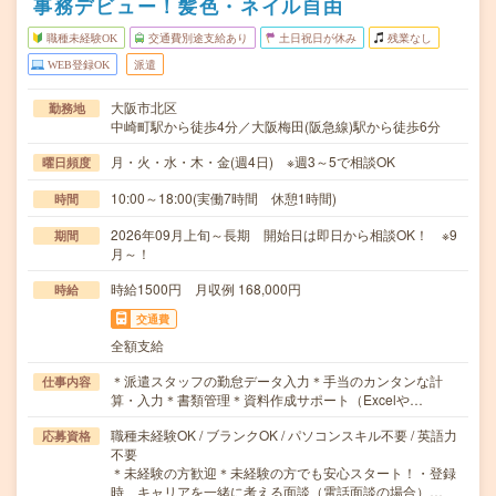
事務デビュー！髪色・ネイル自由
職種未経験OK
交通費別途支給あり
土日祝日が休み
残業なし
WEB登録OK
派遣
大阪市北区
勤務地
中崎町駅から徒歩4分／大阪梅田(阪急線)駅から徒歩6分
月・火・水・木・金(週4日) ※週3～5で相談OK
曜日頻度
10:00～18:00(実働7時間 休憩1時間)
時間
2026年09月上旬～長期 開始日は即日から相談OK！ ※9
期間
月～！
時給1500円 月収例 168,000円
時給
交通費
全額支給
＊派遣スタッフの勤怠データ入力＊手当のカンタンな計
仕事内容
算・入力＊書類管理＊資料作成サポート（Excelや…
職種未経験OK / ブランクOK / パソコンスキル不要 / 英語力
応募資格
不要
＊未経験の方歓迎＊未経験の方でも安心スタート！・登録
時、キャリアを一緒に考える面談（電話面談の場合）…