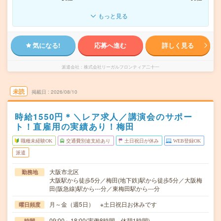
もっと見る
気になる!
応募へ進む
詳しく見る
派遣会社
株式会社リーガルフロンティア二十一
未読
掲載日
2026/08/10
時給1550円＊＼レア求人／講演会のサポー
ト！直雇用の実績あり！梅田
職種未経験OK
交通費別途支給あり
土日祝日が休み
WEB登録OK
派遣
大阪市北区
勤務地
大阪駅から徒歩5分／梅田(地下鉄)駅から徒歩5分／大阪梅
田(阪急線)駅から---分／東梅田駅から---分
月～金（週5日） ※土日祝日お休みです
曜日頻度
09:00～18:00(実働8時間 休憩1時間)
時間