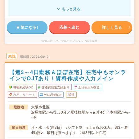
もっと見る
気になる!
応募へ進む
詳しく見る
派遣会社
パーソルテンプスタッフ株式会社
未読
掲載日
2026/08/10
【週3～4日勤務＆ほぼ在宅】在宅中もオンラ
インでOJTあり！資料作成や入力メイン
職種未経験OK
交通費別途支給あり
土日祝日が休み
在宅・リモート
WEB登録OK
派遣
大阪市北区
勤務地
淀屋橋駅から徒歩3分／肥後橋駅から徒歩4分／本町駅から-
--分
月・水・金(週3日) ※シフト制 ※土日祝お休み。週3～週
曜日頻度
4勤務♪ 曜日は選べます↑ #週3日以上在宅