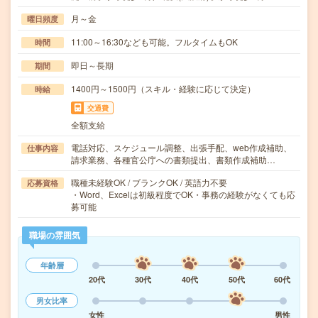
月～金
曜日頻度
11:00～16:30なども可能。フルタイムもOK
時間
即日～長期
期間
1400円～1500円（スキル・経験に応じて決定）
時給
交通費
全額支給
電話対応、スケジュール調整、出張手配、web作成補助、
仕事内容
請求業務、各種官公庁への書類提出、書類作成補助…
職種未経験OK / ブランクOK / 英語力不要
応募資格
・Word、Excelは初級程度でOK・事務の経験がなくても応
募可能
職場の雰囲気
年齢層
20代
30代
40代
50代
60代
男女比率
女性
男性