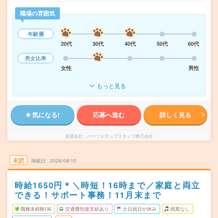
職場の雰囲気
年齢層
20代
30代
40代
50代
60代
男女比率
女性
男性
もっと見る
気になる!
応募へ進む
詳しく見る
派遣会社
パーソルテンプスタッフ株式会社
未読
掲載日
2026/08/10
時給1650円＊＼時短！16時まで／家庭と両立
できる！サポート事務！11月末まで
職種未経験OK
交通費別途支給あり
土日祝日が休み
残業なし