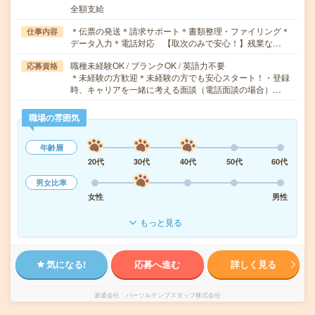
全額支給
＊伝票の発送＊請求サポート＊書類整理・ファイリング＊
仕事内容
データ入力＊電話対応 【取次のみで安心！】残業な…
職種未経験OK / ブランクOK / 英語力不要
応募資格
＊未経験の方歓迎＊未経験の方でも安心スタート！・登録
時、キャリアを一緒に考える面談（電話面談の場合）…
職場の雰囲気
年齢層
20代
30代
40代
50代
60代
男女比率
女性
男性
もっと見る
気になる!
応募へ進む
詳しく見る
派遣会社
パーソルテンプスタッフ株式会社