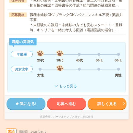
仕事内容
捗台帳の確認＊回答書等の作成＊給与関連の補助業務…
職種未経験OK / ブランクOK / パソコンスキル不要 / 英語力
応募資格
不要
＊未経験の方歓迎＊未経験の方でも安心スタート！・登録
時、キャリアを一緒に考える面談（電話面談の場合）…
職場の雰囲気
年齢層
20代
30代
40代
50代
60代
男女比率
女性
男性
もっと見る
気になる!
応募へ進む
詳しく見る
派遣会社
パーソルテンプスタッフ株式会社
未読
掲載日
2026/08/10