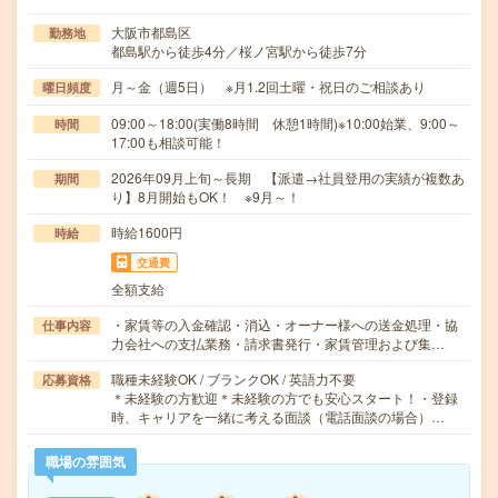
大阪市都島区
勤務地
都島駅から徒歩4分／桜ノ宮駅から徒歩7分
月～金（週5日） ※月1.2回土曜・祝日のご相談あり
曜日頻度
09:00～18:00(実働8時間 休憩1時間)※10:00始業、9:00～
時間
17:00も相談可能！
2026年09月上旬～長期 【派遣→社員登用の実績が複数あ
期間
り】8月開始もOK！ ※9月～！
時給1600円
時給
交通費
全額支給
・家賃等の入金確認・消込・オーナー様への送金処理・協
仕事内容
力会社への支払業務・請求書発行・家賃管理および集…
職種未経験OK / ブランクOK / 英語力不要
応募資格
＊未経験の方歓迎＊未経験の方でも安心スタート！・登録
時、キャリアを一緒に考える面談（電話面談の場合）…
職場の雰囲気