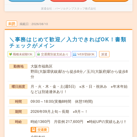
派遣会社
パーソルテンプスタッフ株式会社
未読
掲載日
2026/08/10
＼事務はじめて歓迎／入力できればOK！書類
チェックがメイン
職種未経験OK
交通費別途支給あり
WEB登録OK
派遣
大阪市福島区
勤務地
野田(大阪環状線)駅から徒歩8分／玉川(大阪府)駅から徒歩8
分
月・火・木・金・土(週5日) ※水・日・祝休み ※年末年始
曜日頻度
などは別途連休あり！
09:00～18:00(実働8時間 休憩1時間)
時間
2026年09月上旬～長期 ※9月～！
期間
時給1360円 月収例 217,600円 ●時給UPの実績もあり↑
時給
交通費
全額支給