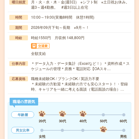
月・火・水・木・金(週3日) ※シフト制 ※土日祝お休み。
曜日頻度
週3～週4勤務。 #週3日以上在宅
10:00～19:00(実働8時間 休憩1時間)
時間
2026年09月下旬～長期 ※9月～！
期間
時給1550円 月収例 148,800円
時給
交通費
全額支給
＊データ入力・データ集計（Excelなど！）＊資料作成＊ス
仕事内容
ケジュールの管理＊庶務＊電話対応【OAスキ…
職種未経験OK / ブランクOK / 英語力不要
応募資格
＊未経験の方歓迎＊未経験の方でも安心スタート！・登録
時、キャリアを一緒に考える面談（電話面談の場合）…
職場の雰囲気
年齢層
20代
30代
40代
50代
60代
男女比率
女性
男性