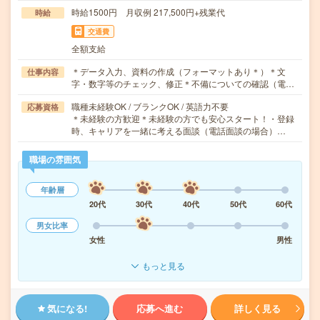
時給1500円 月収例 217,500円+残業代
時給
交通費
全額支給
＊データ入力、資料の作成（フォーマットあり＊）＊文
仕事内容
字・数字等のチェック、修正＊不備についての確認（電…
職種未経験OK / ブランクOK / 英語力不要
応募資格
＊未経験の方歓迎＊未経験の方でも安心スタート！・登録
時、キャリアを一緒に考える面談（電話面談の場合）…
職場の雰囲気
年齢層
20代
30代
40代
50代
60代
男女比率
女性
男性
もっと見る
気になる!
応募へ進む
詳しく見る