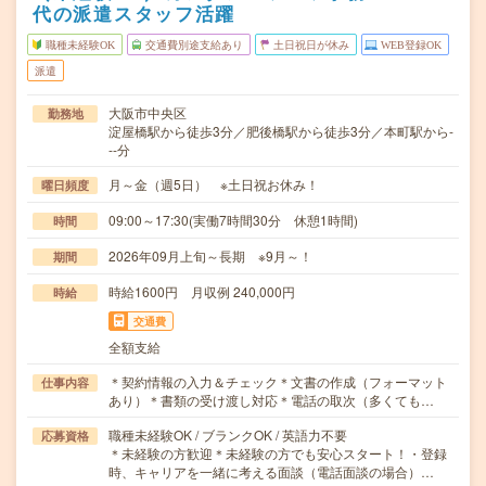
代の派遣スタッフ活躍
職種未経験OK
交通費別途支給あり
土日祝日が休み
WEB登録OK
派遣
大阪市中央区
勤務地
淀屋橋駅から徒歩3分／肥後橋駅から徒歩3分／本町駅から-
--分
月～金（週5日） ※土日祝お休み！
曜日頻度
09:00～17:30(実働7時間30分 休憩1時間)
時間
2026年09月上旬～長期 ※9月～！
期間
時給1600円 月収例 240,000円
時給
交通費
全額支給
＊契約情報の入力＆チェック＊文書の作成（フォーマット
仕事内容
あり）＊書類の受け渡し対応＊電話の取次（多くても…
職種未経験OK / ブランクOK / 英語力不要
応募資格
＊未経験の方歓迎＊未経験の方でも安心スタート！・登録
時、キャリアを一緒に考える面談（電話面談の場合）…