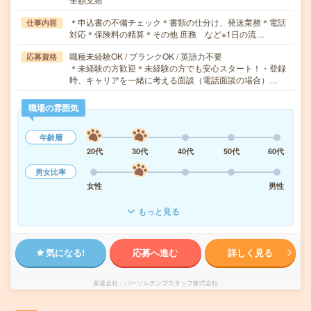
＊申込書の不備チェック＊書類の仕分け、発送業務＊電話
仕事内容
対応＊保険料の精算＊その他 庶務 など※1日の流…
職種未経験OK / ブランクOK / 英語力不要
応募資格
＊未経験の方歓迎＊未経験の方でも安心スタート！・登録
時、キャリアを一緒に考える面談（電話面談の場合）…
職場の雰囲気
年齢層
20代
30代
40代
50代
60代
男女比率
女性
男性
もっと見る
気になる!
応募へ進む
詳しく見る
派遣会社
パーソルテンプスタッフ株式会社