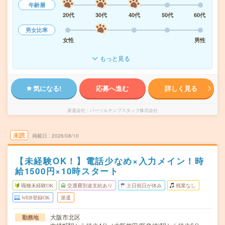
年齢層
20代
30代
40代
50代
60代
男女比率
女性
男性
もっと見る
気になる!
応募へ進む
詳しく見る
派遣会社
パーソルテンプスタッフ株式会社
未読
掲載日
2026/08/10
【未経験OK！】電話少なめ×入力メイン！時
給1500円×10時スタート
職種未経験OK
交通費別途支給あり
土日祝日が休み
残業なし
WEB登録OK
派遣
大阪市北区
勤務地