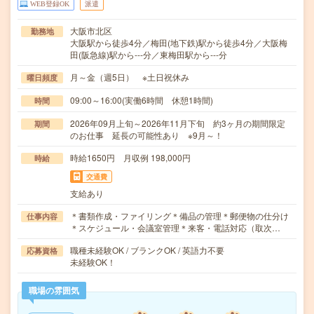
WEB登録OK
派遣
大阪市北区
勤務地
大阪駅から徒歩4分／梅田(地下鉄)駅から徒歩4分／大阪梅
田(阪急線)駅から---分／東梅田駅から---分
月～金（週5日） ※土日祝休み
曜日頻度
09:00～16:00(実働6時間 休憩1時間)
時間
2026年09月上旬～2026年11月下旬 約3ヶ月の期間限定
期間
のお仕事 延長の可能性あり ※9月～！
時給1650円 月収例 198,000円
時給
交通費
支給あり
＊書類作成・ファイリング＊備品の管理＊郵便物の仕分け
仕事内容
＊スケジュール・会議室管理＊来客・電話対応（取次…
職種未経験OK / ブランクOK / 英語力不要
応募資格
未経験OK！
職場の雰囲気