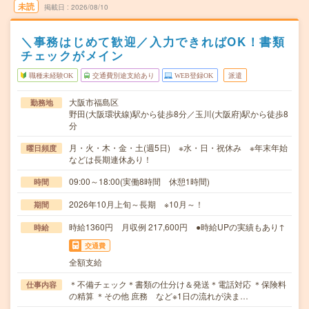
未読
掲載日
2026/08/10
＼事務はじめて歓迎／入力できればOK！書類
チェックがメイン
職種未経験OK
交通費別途支給あり
WEB登録OK
派遣
大阪市福島区
勤務地
野田(大阪環状線)駅から徒歩8分／玉川(大阪府)駅から徒歩8
分
月・火・木・金・土(週5日) ※水・日・祝休み ※年末年始
曜日頻度
などは長期連休あり！
09:00～18:00(実働8時間 休憩1時間)
時間
2026年10月上旬～長期 ※10月～！
期間
時給1360円 月収例 217,600円 ●時給UPの実績もあり↑
時給
交通費
全額支給
＊不備チェック＊書類の仕分け＆発送＊電話対応 ＊保険料
仕事内容
の精算 ＊その他 庶務 など※1日の流れが決ま…