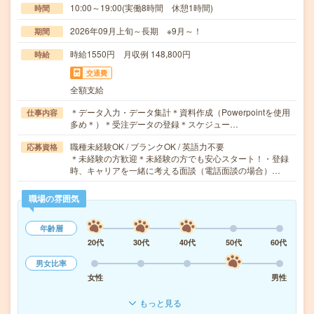
10:00～19:00(実働8時間 休憩1時間)
時間
2026年09月上旬～長期 ※9月～！
期間
時給1550円 月収例 148,800円
時給
交通費
全額支給
＊データ入力・データ集計＊資料作成（Powerpointを使用
仕事内容
多め＊）＊受注データの登録＊スケジュー…
職種未経験OK / ブランクOK / 英語力不要
応募資格
＊未経験の方歓迎＊未経験の方でも安心スタート！・登録
時、キャリアを一緒に考える面談（電話面談の場合）…
職場の雰囲気
年齢層
20代
30代
40代
50代
60代
男女比率
女性
男性
もっと見る