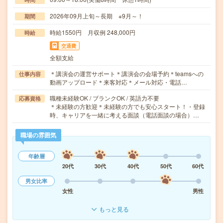
2026年09月上旬～長期 ※9月～！
期間
時給1550円 月収例 248,000円
時給
交通費
全額支給
＊講演会の運営サポート＊講演会の会場予約＊teamsへの
仕事内容
動画アップロード＊来客対応＊メール対応・電話…
職種未経験OK / ブランクOK / 英語力不要
応募資格
＊未経験の方歓迎＊未経験の方でも安心スタート！・登録
時、キャリアを一緒に考える面談（電話面談の場合）…
職場の雰囲気
年齢層
20代
30代
40代
50代
60代
男女比率
女性
男性
もっと見る