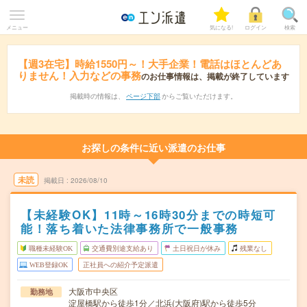
メニュー
気になる!
ログイン
検索
【週3在宅】時給1550円～！大手企業！電話はほとんどあ
りません！入力などの事務
のお仕事情報は、掲載が終了しています
掲載時の情報は、
ページ下部
からご覧いただけます。
お探しの条件に近い派遣のお仕事
未読
掲載日
2026/08/10
【未経験OK】11時～16時30分までの時短可
能！落ち着いた法律事務所で一般事務
職種未経験OK
交通費別途支給あり
土日祝日が休み
残業なし
WEB登録OK
正社員への紹介予定派遣
大阪市中央区
勤務地
淀屋橋駅から徒歩1分／北浜(大阪府)駅から徒歩5分