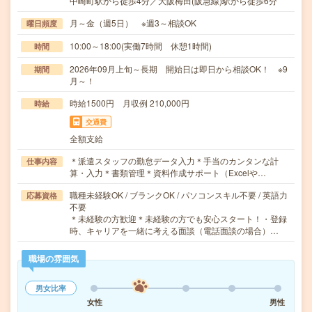
中崎町駅から徒歩4分／大阪梅田(阪急線)駅から徒歩6分
月～金（週5日） ※週3～相談OK
曜日頻度
10:00～18:00(実働7時間 休憩1時間)
時間
2026年09月上旬～長期 開始日は即日から相談OK！ ※9
期間
月～！
時給1500円 月収例 210,000円
時給
交通費
全額支給
＊派遣スタッフの勤怠データ入力＊手当のカンタンな計
仕事内容
算・入力＊書類管理＊資料作成サポート（Excelや…
職種未経験OK / ブランクOK / パソコンスキル不要 / 英語力
応募資格
不要
＊未経験の方歓迎＊未経験の方でも安心スタート！・登録
時、キャリアを一緒に考える面談（電話面談の場合）…
職場の雰囲気
男女比率
女性
男性