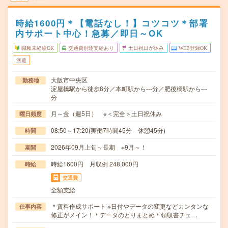
時給1600円＊【電話なし！】コツコツ＊部署
内サポート中心！急募／即日～OK
職種未経験OK
交通費別途支給あり
土日祝日が休み
WEB登録OK
派遣
大阪市中央区
勤務地
淀屋橋駅から徒歩8分／本町駅から---分／肥後橋駅から---
分
月～金（週5日） ※＜完全＞土日祝休み
曜日頻度
08:50～17:20(実働7時間45分 休憩45分)
時間
2026年09月上旬～長期 ※9月～！
期間
時給1600円 月収例 248,000円
時給
交通費
全額支給
＊資料作成サポート ※日付やデータの変更などカンタンな
仕事内容
修正がメイン！＊データのとりまとめ＊領収書チェ…