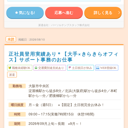
気になる!
応募へ進む
詳しく見る
派遣会社
パーソルテンプスタッフ株式会社
未読
掲載日
2026/08/10
正社員登用実績あり＊【大手×きらきらオフィ
ス】サポート事務のお仕事
職種未経験OK
交通費別途支給あり
土日祝日が休み
WEB登録OK
派遣
大阪市中央区
勤務地
淀屋橋駅から徒歩8分／北浜(大阪府)駅から徒歩4分／本町
駅から---分／肥後橋駅から---分
月～金（週5日） ※【固定】土日祝完全お休み！
曜日頻度
09:00～17:15(実働7時間15分 休憩1時間)
時間
2026年09月上旬～長期 ※9月～！
期間