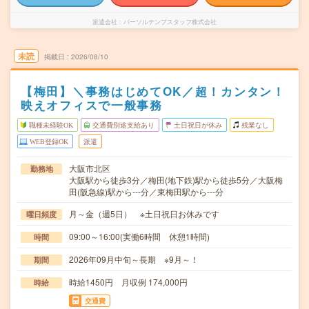
派遣会社
パーソルテンプスタッフ株式会社
未読
掲載日
2026/08/10
【梅田】＼事務はじめてOK／超！カンタン！
映えオフィスで一般事務
職種未経験OK
交通費別途支給あり
土日祝日が休み
残業なし
WEB登録OK
派遣
大阪市北区
勤務地
大阪駅から徒歩3分／梅田(地下鉄)駅から徒歩5分／大阪梅
田(阪急線)駅から---分／東梅田駅から---分
月～金（週5日） ※土日祝日お休みです
曜日頻度
09:00～16:00(実働6時間 休憩1時間)
時間
2026年09月中旬～長期 ※9月～！
期間
時給1450円 月収例 174,000円
時給
交通費