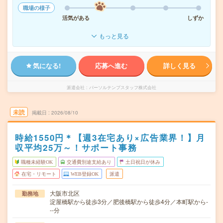
職場の様子
活気がある
しずか
もっと見る
気になる!
応募へ進む
詳しく見る
派遣会社
パーソルテンプスタッフ株式会社
未読
掲載日
2026/08/10
時給1550円＊【週3在宅あり×広告業界！】月
収平均25万～！サポート事務
職種未経験OK
交通費別途支給あり
土日祝日が休み
在宅・リモート
WEB登録OK
派遣
大阪市北区
勤務地
淀屋橋駅から徒歩3分／肥後橋駅から徒歩4分／本町駅から-
--分