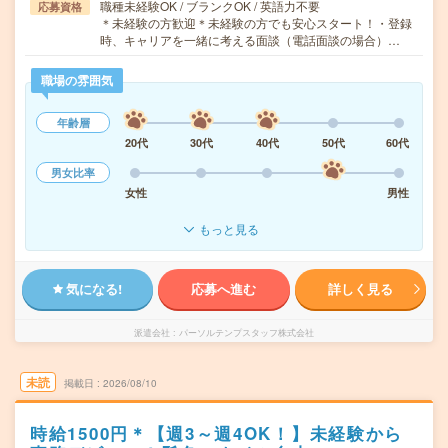
職種未経験OK / ブランクOK / 英語力不要
応募資格
＊未経験の方歓迎＊未経験の方でも安心スタート！・登録
時、キャリアを一緒に考える面談（電話面談の場合）…
職場の雰囲気
年齢層
20代
30代
40代
50代
60代
男女比率
女性
男性
もっと見る
気になる!
応募へ進む
詳しく見る
派遣会社
パーソルテンプスタッフ株式会社
未読
掲載日
2026/08/10
時給1500円＊【週3～週4OK！】未経験から