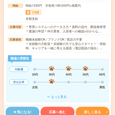
時給1330円 月収例 199,500円+残業代
時給
交通費
全額支給
＊専用システムへのデータ入力＊資料の送付、郵送物管理
仕事内容
＊稟議の申請＊仲介業者、入居者への確認※分からな…
職種未経験OK / ブランクOK / 英語力不要
応募資格
＊未経験の方歓迎＊未経験の方でも安心スタート！・登録
時、キャリアを一緒に考える面談（電話面談の場合）…
職場の雰囲気
年齢層
20代
30代
40代
50代
60代
男女比率
女性
男性
もっと見る
気になる!
応募へ進む
詳しく見る