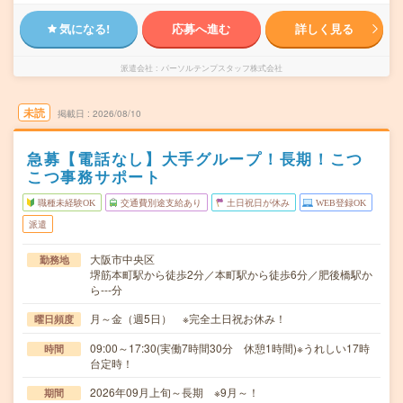
気になる!
応募へ進む
詳しく見る
派遣会社
パーソルテンプスタッフ株式会社
未読
掲載日
2026/08/10
急募【電話なし】大手グループ！長期！こつ
こつ事務サポート
職種未経験OK
交通費別途支給あり
土日祝日が休み
WEB登録OK
派遣
大阪市中央区
勤務地
堺筋本町駅から徒歩2分／本町駅から徒歩6分／肥後橋駅か
ら---分
月～金（週5日） ※完全土日祝お休み！
曜日頻度
09:00～17:30(実働7時間30分 休憩1時間)※うれしい17時
時間
台定時！
2026年09月上旬～長期 ※9月～！
期間