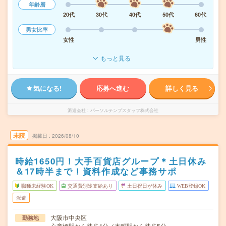
年齢層
20代
30代
40代
50代
60代
男女比率
女性
男性
もっと見る
気になる!
応募へ進む
詳しく見る
派遣会社
パーソルテンプスタッフ株式会社
未読
掲載日
2026/08/10
時給1650円！大手百貨店グループ＊土日休み
＆17時半まで！資料作成など事務サポ
職種未経験OK
交通費別途支給あり
土日祝日が休み
WEB登録OK
派遣
大阪市中央区
勤務地
心斎橋駅から徒歩4分／本町駅から徒歩5分