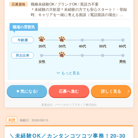
職種未経験OK / ブランクOK / 英語力不要
応募資格
＊未経験の方歓迎＊未経験の方でも安心スタート！・登録
時、キャリアを一緒に考える面談（電話面談の場合）…
職場の雰囲気
年齢層
20代
30代
40代
50代
60代
男女比率
女性
男性
もっと見る
気になる!
応募へ進む
詳しく見る
派遣会社
パーソルテンプスタッフ株式会社
未読
掲載日
2026/08/10
＼未経験OK／カンタンコツコツ事務！20‐30