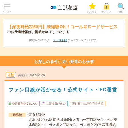
メニュー
気になる!
ログイン
検索
【深夜時給2250円】未経験OK！コール＠ロードサービス
のお仕事情報は、掲載が終了しています
掲載時の情報は、
ページ下部
からご覧いただけます。
お探しの条件に近い派遣のお仕事
未読
掲載日
2026/08/08
ファン目線が活かせる！公式サイト・FC運営
交通費別途支給あり
土日祝日が休み
正社員への紹介予定派遣
東京都港区
勤務地
六本木駅から駅直結 徒歩5分／青山一丁目駅から---分／恵
比寿駅から---分／虎ノ門駅から---分／霞ケ関(東京都)駅か