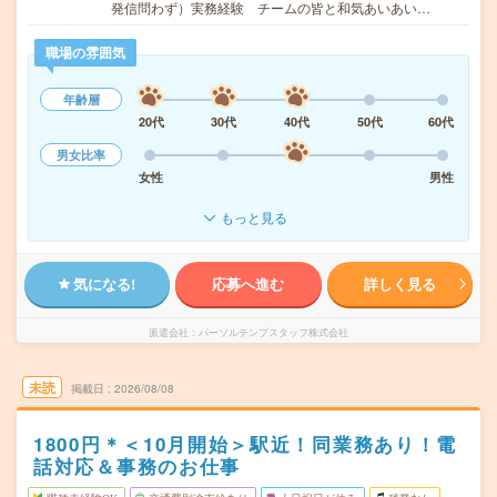
発信問わず）実務経験 チームの皆と和気あいあい…
職場の雰囲気
年齢層
20代
30代
40代
50代
60代
男女比率
女性
男性
もっと見る
気になる!
応募へ進む
詳しく見る
派遣会社
パーソルテンプスタッフ株式会社
未読
掲載日
2026/08/08
1800円＊＜10月開始＞駅近！同業務あり！電
話対応＆事務のお仕事