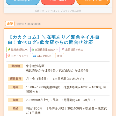
派遣会社
パーソルテンプスタッフ株式会社
未読
掲載日
2026/08/08
【カカクコム】＼在宅あり／髪色ネイル自
由！食べログ×飲食店からの問合せ対応
職種未経験OK
交通費別途支給あり
土日祝日が休み
在宅・リモート
WEB登録OK
派遣
東京都渋谷区
勤務地
恵比寿駅から徒歩8分／代官山駅から徒歩4分
月～金（週5日） ※土日祝日はお休みです
曜日頻度
10:00～19:00(実働8時間 休憩1時間)※10:00～18:00と時
時間
間選べる！
2026年09月上旬～長期 8月開始もOK ※9月～！
期間
時給1800円 【モデル月収】302,400円＋交通費＋残業代
時給
※21日就業