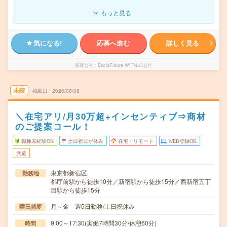
もっと見る
気になる!
応募へ進む
詳しく見る
派遣会社
SocioFuture WIT株式会社
未読
掲載日
2026/08/08
＼在宅アリ/月30万超+インセンティブ⇒商材
のご提案コール！
職種未経験OK
土日祝日が休み
在宅・リモート
WEB登録OK
派遣
東京都新宿区
勤務地
都庁前駅から徒歩10分／新宿駅から徒歩15分／西新宿五丁
目駅から徒歩15分
月～金 週5日勤務/土日祝休み
曜日頻度
9:00～17:30(実働7時間30分/休憩60分)
時間