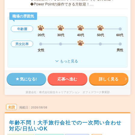
◆Power Pointの操作できる方歓迎！…
職場の雰囲気
年齢層
20代
30代
40代
50代
60代
男女比率
女性
男性
もっと見る
気になる!
応募へ進む
詳しく見る
派遣会社
株式会社綜合キャリアオプション オフィスワーク事業部
未読
掲載日
2026/08/08
年齢不問！大手旅行会社での一次問い合わせ
対応/日払いOK