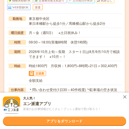
職種未経験OK
交通費別途支給あり
土日祝日が休み
残業なし
WEB登録OK
派遣
東京都中央区
勤務地
東日本橋駅から徒歩1分／馬喰横山駅から徒歩2分
月～金（週5日） ※土日祝休み！
曜日頻度
09:00～18:00(実働8時間 休憩1時間)
時間
2026年10月上旬～長期 スタート日は8月/9月/10月で相談
期間
できます！ ※10月～！
時給1800円 月収例：1,800円×8時間×21日＝302,400円
時給
交通費
全額支給
＊問い合わせ受付(1日30～40件程度)┗駐車場の空き状況
仕事内容
の確認や入庫方法など＊営業や担当部署への連…
大人気！
エン派遣アプリ
職種未経験OK / ブランクOK / 英語力不要
応募資格
未経験OK！※業界未経験OK！●PC入力が出来ればOK！～
派遣のお仕事情報がたくさん！プッシュ通知で受け取ろう！
電話対応に抵抗なければ、事務経験や難しいス…
アプリをダウンロード
職場の雰囲気