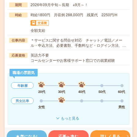
2026年09月中旬～長期 ※9月～！
期間
時給1800円 月収例 288,000円 残業代 2250円/H
時給
交通費
全額支給
＊サービスに関する問合せ対応 チャット／電話／メー
仕事内容
ル・申込方法、必要書類、手数料など・ログイン方法、…
英語力不要
応募資格
コールセンターやお客様サポート窓口での就業経験
職場の雰囲気
年齢層
20代
30代
40代
50代
60代
男女比率
女性
男性
もっと見る
気になる!
応募へ進む
詳しく見る