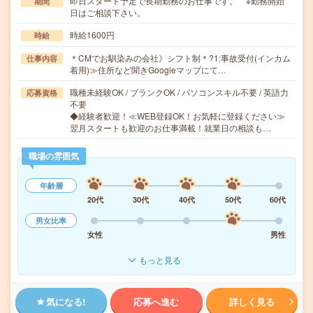
即日スタート予定で長期勤務のお仕事です。 ※勤務開始
期間
日はご相談下さい。
時給1600円
時給
＊CMでお馴染みの会社》シフト制＊?1:事故受付(インカム
仕事内容
着用)≫住所など聞きGoogleマップにて…
職種未経験OK / ブランクOK / パソコンスキル不要 / 英語力
応募資格
不要
◆経験者歓迎！≪WEB登録OK！お気軽に登録ください≫
翌月スタートも歓迎のお仕事満載！就業日の相談も…
職場の雰囲気
年齢層
20代
30代
40代
50代
60代
男女比率
女性
男性
もっと見る
気になる!
応募へ進む
詳しく見る