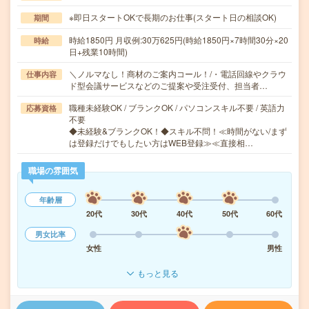
※即日スタートOKで長期のお仕事(スタート日の相談OK)
期間
時給1850円 月収例:30万625円(時給1850円×7時間30分×20
時給
日+残業10時間)
＼ノルマなし！商材のご案内コール！/・電話回線やクラウ
仕事内容
ド型会議サービスなどのご提案や受注受付、担当者…
職種未経験OK / ブランクOK / パソコンスキル不要 / 英語力
応募資格
不要
◆未経験&ブランクOK！◆スキル不問！≪時間がない/まず
は登録だけでもしたい方はWEB登録≫≪直接相…
職場の雰囲気
年齢層
20代
30代
40代
50代
60代
男女比率
女性
男性
もっと見る