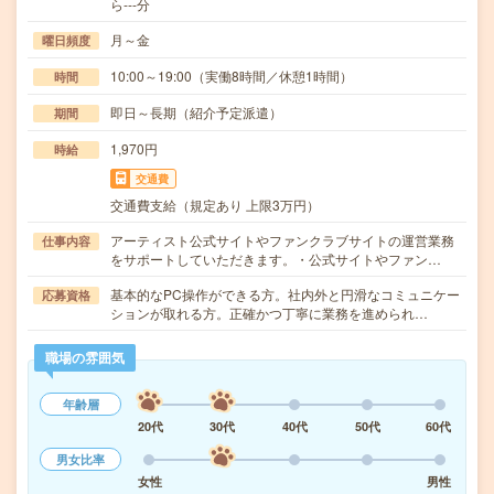
ら---分
月～金
曜日頻度
10:00～19:00（実働8時間／休憩1時間）
時間
即日～長期（紹介予定派遣）
期間
1,970円
時給
交通費
交通費支給（規定あり 上限3万円）
アーティスト公式サイトやファンクラブサイトの運営業務
仕事内容
をサポートしていただきます。・公式サイトやファン…
基本的なPC操作ができる方。社内外と円滑なコミュニケー
応募資格
ションが取れる方。正確かつ丁寧に業務を進められ…
職場の雰囲気
年齢層
20代
30代
40代
50代
60代
男女比率
女性
男性