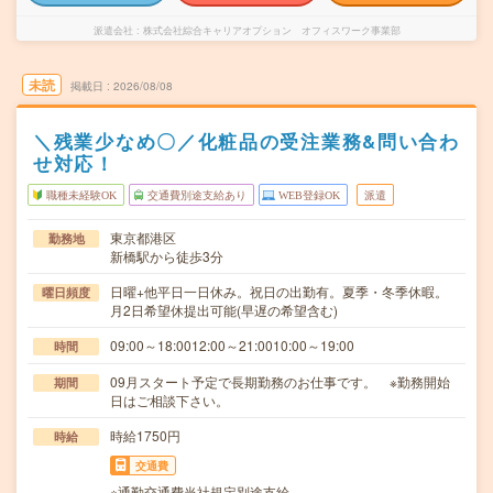
派遣会社
株式会社綜合キャリアオプション オフィスワーク事業部
未読
掲載日
2026/08/08
＼残業少なめ〇／化粧品の受注業務&問い合わ
せ対応！
職種未経験OK
交通費別途支給あり
WEB登録OK
派遣
東京都港区
勤務地
新橋駅から徒歩3分
日曜+他平日一日休み。祝日の出勤有。夏季・冬季休暇。
曜日頻度
月2日希望休提出可能(早遅の希望含む)
09:00～18:0012:00～21:0010:00～19:00
時間
09月スタート予定で長期勤務のお仕事です。 ※勤務開始
期間
日はご相談下さい。
時給1750円
時給
交通費
※通勤交通費当社規定別途支給