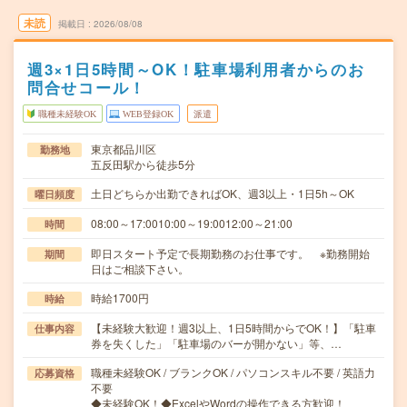
未読
掲載日
2026/08/08
週3×1日5時間～OK！駐車場利用者からのお
問合せコール！
職種未経験OK
WEB登録OK
派遣
東京都品川区
勤務地
五反田駅から徒歩5分
土日どちらか出勤できればOK、週3以上・1日5h～OK
曜日頻度
08:00～17:0010:00～19:0012:00～21:00
時間
即日スタート予定で長期勤務のお仕事です。 ※勤務開始
期間
日はご相談下さい。
時給1700円
時給
【未経験大歓迎！週3以上、1日5時間からでOK！】「駐車
仕事内容
券を失くした」「駐車場のバーが開かない」等、…
職種未経験OK / ブランクOK / パソコンスキル不要 / 英語力
応募資格
不要
◆未経験OK！◆ExcelやWordの操作できる方歓迎！