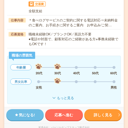
交通費
全額支給
＊食べログサービスのご契約に関する電話対応⇒未納料金
仕事内容
のご案内、お手続きに関するご案内 お申込み/ご契…
職種未経験OK / ブランクOK / 英語力不要
応募資格
●電話や対面で、顧客対応のご経験がある方※事務未経験で
もOKです！
職場の雰囲気
年齢層
20代
30代
40代
50代
60代
男女比率
女性
男性
もっと見る
気になる!
応募へ進む
詳しく見る
派遣会社
パーソルテンプスタッフ株式会社