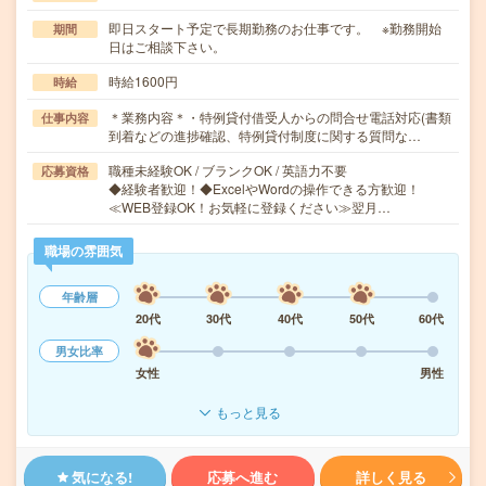
即日スタート予定で長期勤務のお仕事です。 ※勤務開始
期間
日はご相談下さい。
時給1600円
時給
＊業務内容＊・特例貸付借受人からの問合せ電話対応(書類
仕事内容
到着などの進捗確認、特例貸付制度に関する質問な…
職種未経験OK / ブランクOK / 英語力不要
応募資格
◆経験者歓迎！◆ExcelやWordの操作できる方歓迎！
≪WEB登録OK！お気軽に登録ください≫翌月…
職場の雰囲気
年齢層
20代
30代
40代
50代
60代
男女比率
女性
男性
もっと見る
気になる!
応募へ進む
詳しく見る