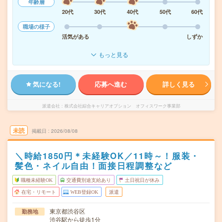
年齢層
20代
30代
40代
50代
60代
職場の様子
活気がある
しずか
もっと見る
気になる!
応募へ進む
詳しく見る
派遣会社
株式会社綜合キャリアオプション オフィスワーク事業部
未読
掲載日
2026/08/08
＼時給1850円＊未経験OK／11時～！服装・
髪色・ネイル自由！面接日程調整など
職種未経験OK
交通費別途支給あり
土日祝日が休み
在宅・リモート
WEB登録OK
派遣
東京都渋谷区
勤務地
渋谷駅から徒歩1分