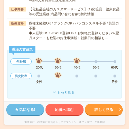
【化粧品会社のカスタマーサービス】(1)化粧品、健康食品
仕事内容
等の受注業務(商品問い合わせ)(2)契約情報…
職種未経験OK / ブランクOK / パソコンスキル不要 / 英語力
応募資格
不要
◆未経験OK！≪WEB登録OK！お気軽に登録ください≫翌
月スタートも歓迎のお仕事満載！就業日の相談も…
職場の雰囲気
年齢層
20代
30代
40代
50代
60代
男女比率
女性
男性
もっと見る
気になる!
応募へ進む
詳しく見る
派遣会社
株式会社綜合キャリアオプション オフィスワーク事業部