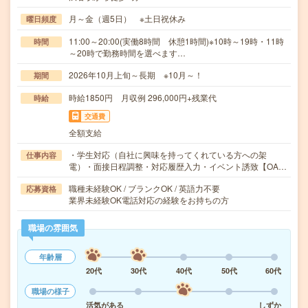
月～金（週5日） ※土日祝休み
曜日頻度
11:00～20:00(実働8時間 休憩1時間)※10時～19時・11時
時間
～20時で勤務時間を選べます…
2026年10月上旬～長期 ※10月～！
期間
時給1850円 月収例 296,000円+残業代
時給
交通費
全額支給
・学生対応（自社に興味を持ってくれている方への架
仕事内容
電）・面接日程調整・対応履歴入力・イベント誘致【OA…
職種未経験OK / ブランクOK / 英語力不要
応募資格
業界未経験OK電話対応の経験をお持ちの方
職場の雰囲気
年齢層
20代
30代
40代
50代
60代
職場の様子
活気がある
しずか