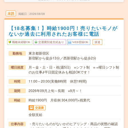
未読
掲載日
2026/08/08
【18名募集！】時給1900円！売りたいモノが
ないか過去に利用されたお客様に電話
職種未経験OK
交通費別途支給あり
WEB登録OK
派遣
東京都新宿区
勤務地
新宿駅から徒歩13分／西新宿駅から徒歩2分
月～金・土・日・祝(週5日) ※シフト制 ※→曜日シフト制
曜日頻度
のお仕事♪平日固定休みも相談OKです！
11:00～20:00(実働8時間 休憩1時間)
時間
2026年09月上旬～長期 ※9月～！
期間
時給1900円 月収例 304,000円+残業代
時給
交通費
全額支給
・売りたいものがないかのヒアリング・商品の状態の確認
仕事内容