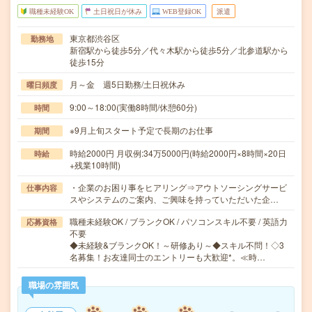
職種未経験OK
土日祝日が休み
WEB登録OK
派遣
東京都渋谷区
勤務地
新宿駅から徒歩5分／代々木駅から徒歩5分／北参道駅から
徒歩15分
月～金 週5日勤務/土日祝休み
曜日頻度
9:00～18:00(実働8時間/休憩60分)
時間
※9月上旬スタート予定で長期のお仕事
期間
時給2000円 月収例:34万5000円(時給2000円×8時間×20日
時給
+残業10時間)
・企業のお困り事をヒアリング⇒アウトソーシングサービ
仕事内容
スやシステムのご案内、ご興味を持っていただいた企…
職種未経験OK / ブランクOK / パソコンスキル不要 / 英語力
応募資格
不要
◆未経験&ブランクOK！～研修あり～◆スキル不問！◇3
名募集！お友達同士のエントリーも大歓迎*。≪時…
職場の雰囲気