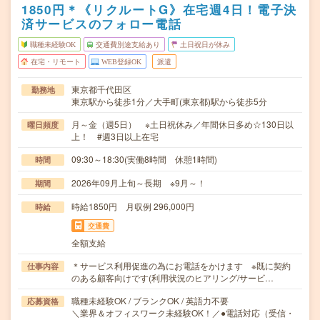
1850円＊《リクルートG》在宅週4日！電子決
済サービスのフォロー電話
職種未経験OK
交通費別途支給あり
土日祝日が休み
在宅・リモート
WEB登録OK
派遣
東京都千代田区
勤務地
東京駅から徒歩1分／大手町(東京都)駅から徒歩5分
月～金（週5日） ※土日祝休み／年間休日多め☆130日以
曜日頻度
上！ #週3日以上在宅
09:30～18:30(実働8時間 休憩1時間)
時間
2026年09月上旬～長期 ※9月～！
期間
時給1850円 月収例 296,000円
時給
交通費
全額支給
＊サービス利用促進の為にお電話をかけます ※既に契約
仕事内容
のある顧客向けです(利用状況のヒアリング/サービ…
職種未経験OK / ブランクOK / 英語力不要
応募資格
＼業界＆オフィスワーク未経験OK！／●電話対応（受信・