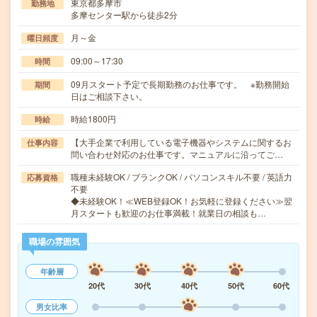
東京都多摩市
勤務地
多摩センター駅から徒歩2分
月～金
曜日頻度
09:00～17:30
時間
09月スタート予定で長期勤務のお仕事です。 ※勤務開始
期間
日はご相談下さい。
時給1800円
時給
【大手企業で利用している電子機器やシステムに関するお
仕事内容
問い合わせ対応のお仕事です。マニュアルに沿ってご…
職種未経験OK / ブランクOK / パソコンスキル不要 / 英語力
応募資格
不要
◆未経験OK！≪WEB登録OK！お気軽に登録ください≫翌
月スタートも歓迎のお仕事満載！就業日の相談も…
職場の雰囲気
年齢層
20代
30代
40代
50代
60代
男女比率