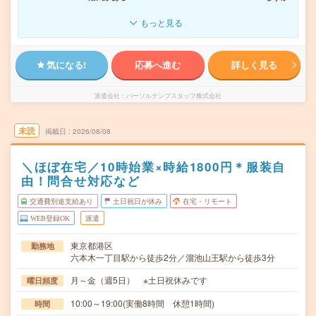
もっと見る
気になる!
応募へ進む
詳しく見る
派遣会社
パーソルテンプスタッフ株式会社
未読
掲載日
2026/08/08
＼ほぼ在宅／10時始業×時給1800円＊服装自
由！問合せ対応など
交通費別途支給あり
土日祝日が休み
在宅・リモート
WEB登録OK
派遣
東京都港区
勤務地
六本木一丁目駅から徒歩2分／溜池山王駅から徒歩3分
月～金（週5日） ※土日祝休みです
曜日頻度
10:00～19:00(実働8時間 休憩1時間)
時間