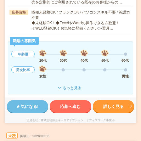
売を定期的にご利用されている既存のお客様からの…
職種未経験OK / ブランクOK / パソコンスキル不要 / 英語力
応募資格
不要
◆未経験OK！◆ExcelやWordの操作できる方歓迎！
≪WEB登録OK！お気軽に登録ください≫翌月…
職場の雰囲気
年齢層
20代
30代
40代
50代
60代
男女比率
女性
男性
もっと見る
気になる!
応募へ進む
詳しく見る
派遣会社
株式会社綜合キャリアオプション オフィスワーク事業部
未読
掲載日
2026/08/08