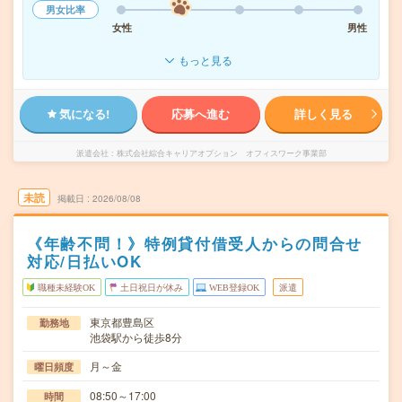
男女比率
女性
男性
もっと見る
気になる!
応募へ進む
詳しく見る
派遣会社
株式会社綜合キャリアオプション オフィスワーク事業部
未読
掲載日
2026/08/08
《年齢不問！》特例貸付借受人からの問合せ
対応/日払いOK
職種未経験OK
土日祝日が休み
WEB登録OK
派遣
東京都豊島区
勤務地
池袋駅から徒歩8分
月～金
曜日頻度
08:50～17:00
時間