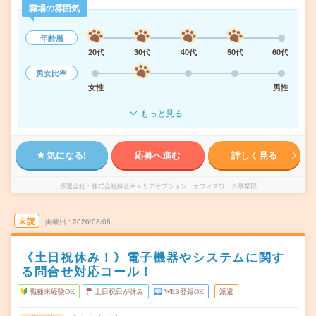
職場の雰囲気
年齢層
20代
30代
40代
50代
60代
男女比率
女性
男性
もっと見る
気になる!
応募へ進む
詳しく見る
派遣会社
株式会社綜合キャリアオプション オフィスワーク事業部
未読
掲載日
2026/08/08
《土日祝休み！》電子機器やシステムに関す
る問合せ対応コール！
職種未経験OK
土日祝日が休み
WEB登録OK
派遣