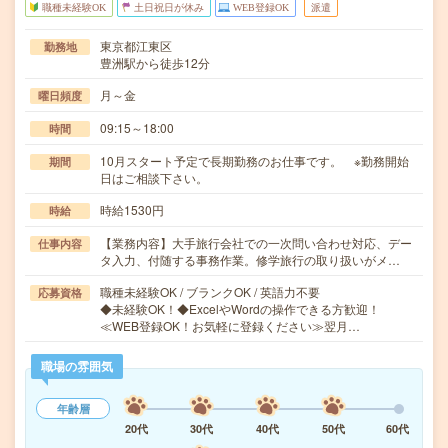
職種未経験OK
土日祝日が休み
WEB登録OK
派遣
東京都江東区
勤務地
豊洲駅から徒歩12分
月～金
曜日頻度
09:15～18:00
時間
10月スタート予定で長期勤務のお仕事です。 ※勤務開始
期間
日はご相談下さい。
時給1530円
時給
【業務内容】大手旅行会社での一次問い合わせ対応、デー
仕事内容
タ入力、付随する事務作業。修学旅行の取り扱いがメ…
職種未経験OK / ブランクOK / 英語力不要
応募資格
◆未経験OK！◆ExcelやWordの操作できる方歓迎！
≪WEB登録OK！お気軽に登録ください≫翌月…
職場の雰囲気
年齢層
20代
30代
40代
50代
60代