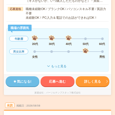
（キズがないか、いつ購入したたものかなど）・買取…
職種未経験OK / ブランクOK / パソコンスキル不要 / 英語力
応募資格
不要
未経験OK！PC入力＆電話でのお話ができればOK！
職場の雰囲気
年齢層
20代
30代
40代
50代
60代
男女比率
女性
男性
もっと見る
気になる!
応募へ進む
詳しく見る
派遣会社
パーソルテンプスタッフ株式会社
未読
掲載日
2026/08/08