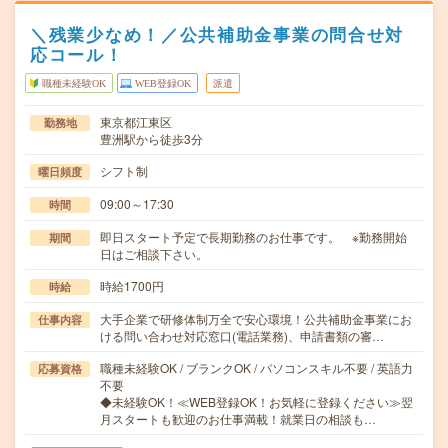
＼残業少なめ！／公共補助金事業の問合せ対
応コール！
職種未経験OK
WEB登録OK
派遣
東京都江東区
勤務地
豊洲駅から徒歩3分
シフト制
曜日頻度
09:00～17:30
時間
即日スタート予定で長期勤務のお仕事です。 ※勤務開始
期間
日はご相談下さい。
時給1700円
時給
大手企業で研修体制万全で安心環境！公共補助金事業にお
仕事内容
ける問い合わせ対応窓口(電話業務)、申請書類の審…
職種未経験OK / ブランクOK / パソコンスキル不要 / 英語力
応募資格
不要
◆未経験OK！≪WEB登録OK！お気軽に登録ください≫翌
月スタートも歓迎のお仕事満載！就業日の相談も…