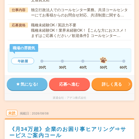
独立行政法人でのコールセンター業務。共済コールセンタ
仕事内容
ーにてお客様からのお問合せ対応、共済制度に関する…
職種未経験OK / 英語力不要
応募資格
職種未経験OK！業界未経験OK！【こんな方におススメ！
まずはご応募ください／歓迎条件】コールセンター…
職場の雰囲気
年齢層
20代
30代
40代
50代
60代
気になる!
応募へ進む
詳しく見る
派遣会社
アデコ株式会社
未読
掲載日
2026/08/08
《月34万超》企業のお困り事ヒアリング⇒サ
ービスご案内コール