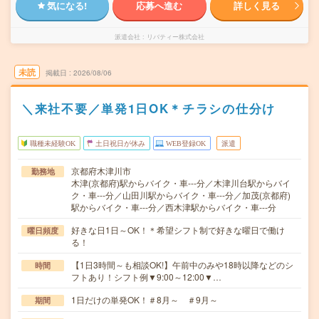
気になる!
応募へ進む
詳しく見る
派遣会社
リバティー株式会社
未読
掲載日
2026/08/06
＼来社不要／単発1日OK＊チラシの仕分け
職種未経験OK
土日祝日が休み
WEB登録OK
派遣
京都府木津川市
勤務地
木津(京都府)駅からバイク・車---分／木津川台駅からバイ
ク・車---分／山田川駅からバイク・車---分／加茂(京都府)
駅からバイク・車---分／西木津駅からバイク・車---分
好きな日1日～OK！＊希望シフト制で好きな曜日で働け
曜日頻度
る！
【1日3時間～も相談OK!】午前中のみや18時以降などのシ
時間
フトあり！シフト例▼9:00～12:00▼…
1日だけの単発OK！＃8月～ ＃9月～
期間