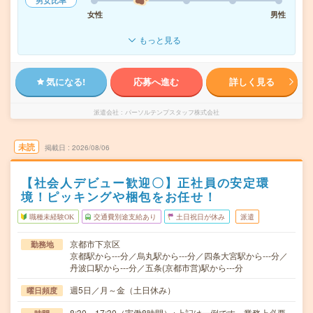
男女比率
女性
男性
もっと見る
気になる!
応募へ進む
詳しく見る
派遣会社
パーソルテンプスタッフ株式会社
未読
掲載日
2026/08/06
【社会人デビュー歓迎〇】正社員の安定環
境！ピッキングや梱包をお任せ！
職種未経験OK
交通費別途支給あり
土日祝日が休み
派遣
京都市下京区
勤務地
京都駅から---分／烏丸駅から---分／四条大宮駅から---分／
丹波口駅から---分／五条(京都市営)駅から---分
週5日／月～金（土日休み）
曜日頻度
8:30～17:30（実働8時間）※上記は一例です。業務上必要