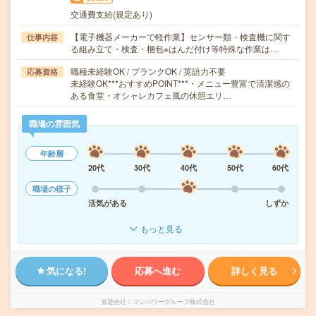
交通費支給(規定あり)
【電子機器メーカーで軽作業】センサー類・検査機に関す
仕事内容
る組み立て・検査・梱包※はんだ付け等特殊な作業は…
職種未経験OK / ブランクOK / 英語力不要
応募資格
未経験OK***おすすめPOINT***・メニュー豊富で清潔感の
ある食堂・オシャレカフェ風の休憩エリ…
職場の雰囲気
年齢層
20代
30代
40代
50代
60代
職場の様子
活気がある
しずか
もっと見る
気になる!
応募へ進む
詳しく見る
派遣会社
マンパワーグループ株式会社