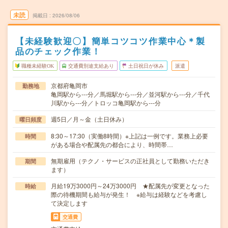
未読
掲載日
2026/08/06
【未経験歓迎〇】簡単コツコツ作業中心＊製
品のチェック作業！
職種未経験OK
交通費別途支給あり
土日祝日が休み
派遣
京都府亀岡市
勤務地
亀岡駅から---分／馬堀駅から---分／並河駅から---分／千代
川駅から---分／トロッコ亀岡駅から---分
週5日／月～金（土日休み）
曜日頻度
8:30～17:30（実働8時間）※上記は一例です。業務上必要
時間
がある場合や配属先の都合により、時間帯…
無期雇用（テクノ・サービスの正社員として勤務いただき
期間
ます）
月給19万3000円～24万3000円 ★配属先が変更となった
時給
際の待機期間も給与が発生！ ※給与は経験などを考慮し
て決定します
交通費