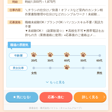
時給1,500円～1,875円
時給
＼チラシの仕分け／快適！オフィスなど室内のカンタン軽
仕事内容
作業書類整理や仕分けなどのシンプルワーク！未経験…
職種未経験OK / ブランクOK / パソコンスキル不要 / 英語力
応募資格
不要
▼未経験OK！（副業歓迎☆）▼高校生不可▼携帯電話をお
持ちの方（業務連絡に使用）※応募後のご連絡はメ…
職場の雰囲気
年齢層
20代
30代
40代
50代
60代
男女比率
女性
男性
もっと見る
気になる!
応募へ進む
詳しく見る
派遣会社
株式会社バイトレ（キャムコムグループ）