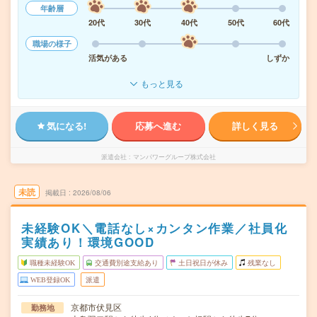
年齢層
20代
30代
40代
50代
60代
職場の様子
活気がある
しずか
もっと見る
気になる!
応募へ進む
詳しく見る
派遣会社
マンパワーグループ株式会社
未読
掲載日
2026/08/06
未経験OK＼電話なし×カンタン作業／社員化
実績あり！環境GOOD
職種未経験OK
交通費別途支給あり
土日祝日が休み
残業なし
WEB登録OK
派遣
京都市伏見区
勤務地