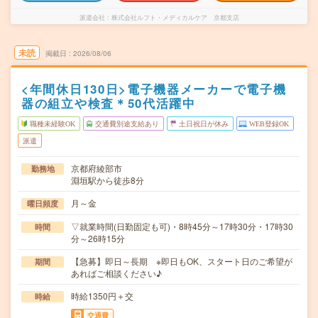
派遣会社
株式会社ルフト・メディカルケア 京都支店
未読
掲載日
2026/08/06
<年間休日130日>電子機器メーカーで電子機
器の組立や検査＊50代活躍中
職種未経験OK
交通費別途支給あり
土日祝日が休み
WEB登録OK
派遣
京都府綾部市
勤務地
淵垣駅から徒歩8分
月～金
曜日頻度
▽就業時間(日勤固定も可)・8時45分～17時30分・17時30
時間
分～26時15分
【急募】即日～長期 ※即日もOK、スタート日のご希望が
期間
あればご相談ください♪
時給1350円＋交
時給
交通費