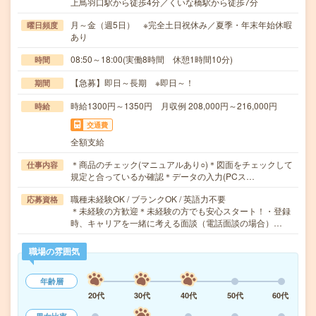
上鳥羽口駅から徒歩4分／くいな橋駅から徒歩7分
月～金（週5日） ※完全土日祝休み／夏季・年末年始休暇
曜日頻度
あり
08:50～18:00(実働8時間 休憩1時間10分)
時間
【急募】即日～長期 ※即日～！
期間
時給1300円～1350円 月収例 208,000円～216,000円
時給
交通費
全額支給
＊商品のチェック(マニュアルあり○)＊図面をチェックして
仕事内容
規定と合っているか確認＊データの入力(PCス…
職種未経験OK / ブランクOK / 英語力不要
応募資格
＊未経験の方歓迎＊未経験の方でも安心スタート！・登録
時、キャリアを一緒に考える面談（電話面談の場合）…
職場の雰囲気
年齢層
20代
30代
40代
50代
60代