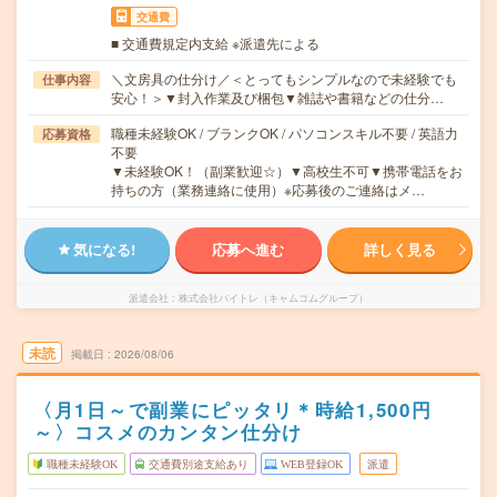
交通費
■ 交通費規定内支給 ※派遣先による
＼文房具の仕分け／＜とってもシンプルなので未経験でも
仕事内容
安心！＞▼封入作業及び梱包▼雑誌や書籍などの仕分…
職種未経験OK / ブランクOK / パソコンスキル不要 / 英語力
応募資格
不要
▼未経験OK！（副業歓迎☆）▼高校生不可▼携帯電話をお
持ちの方（業務連絡に使用）※応募後のご連絡はメ…
気になる!
応募へ進む
詳しく見る
派遣会社
株式会社バイトレ（キャムコムグループ）
未読
掲載日
2026/08/06
〈月1日～で副業にピッタリ＊時給1,500円
～〉コスメのカンタン仕分け
職種未経験OK
交通費別途支給あり
WEB登録OK
派遣