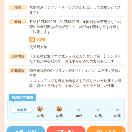
無期雇用（テクノ・サービスの正社員として勤務いただき
期間
ます）
月給19万3000円～24万3000円 ★配属先が変更となった
時給
際の待機期間も給与が発生！ ※給与は経験などを考慮し
て決定します
交通費
交通費支給
【未経験歓迎！すぐ覚えられるカンタン作業！】シンプル
仕事内容
な作業が中心なので、お仕事が初めての方も安心〇▼…
職種未経験OK / ブランクOK / パソコンスキル不要 / 英語力
応募資格
不要
＼スキルアップを狙える働き方を目指したい方歓迎！／経
験・資格・学歴は問いません◎「そろそろ新しい仕事…
職場の雰囲気
年齢層
20代
30代
40代
50代
60代
気になる!
応募へ進む
詳しく見る