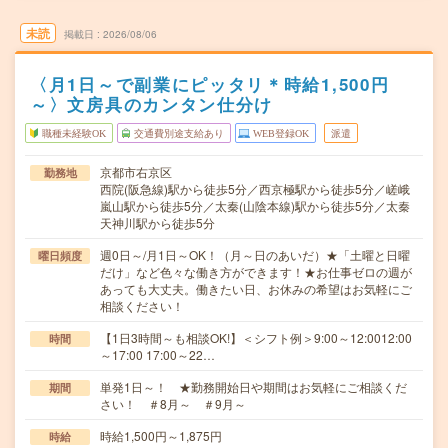
未読
掲載日
2026/08/06
〈月1日～で副業にピッタリ＊時給1,500円
～〉文房具のカンタン仕分け
職種未経験OK
交通費別途支給あり
WEB登録OK
派遣
京都市右京区
勤務地
西院(阪急線)駅から徒歩5分／西京極駅から徒歩5分／嵯峨
嵐山駅から徒歩5分／太秦(山陰本線)駅から徒歩5分／太秦
天神川駅から徒歩5分
週0日～/月1日～OK！（月～日のあいだ）★「土曜と日曜
曜日頻度
だけ」など色々な働き方ができます！★お仕事ゼロの週が
あっても大丈夫。働きたい日、お休みの希望はお気軽にご
相談ください！
【1日3時間～も相談OK!】＜シフト例＞9:00～12:0012:00
時間
～17:00 17:00～22…
単発1日～！ ★勤務開始日や期間はお気軽にご相談くだ
期間
さい！ ＃8月～ ＃9月～
時給1,500円～1,875円
時給