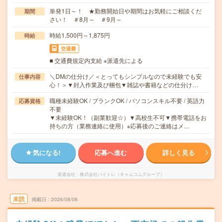
単発1日～！ ★勤務開始日や期間はお気軽にご相談くだ
期間
さい！ ＃8月～ ＃9月～
時給1,500円～1,875円
時給
交通費
■ 交通費規定内支給 ※派遣先による
＼DMの仕分け／＜とってもシンプルなので未経験でも安
仕事内容
心！＞▼封入作業及び梱包▼雑誌や書籍などの仕分け…
職種未経験OK / ブランクOK / パソコンスキル不要 / 英語力
応募資格
不要
▼未経験OK！（副業歓迎☆）▼高校生不可▼携帯電話をお
持ちの方（業務連絡に使用）※応募後のご連絡はメ…
気になる!
応募へ進む
詳しく見る
派遣会社
株式会社バイトレ（キャムコムグループ）
未読
掲載日
2026/08/06