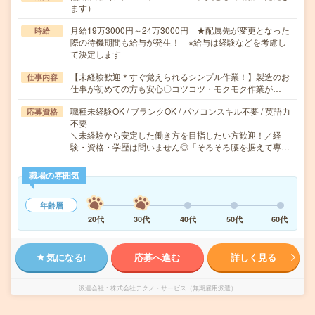
ます）
月給19万3000円～24万3000円 ★配属先が変更となった
時給
際の待機期間も給与が発生！ ※給与は経験などを考慮し
て決定します
【未経験歓迎＊すぐ覚えられるシンプル作業！】製造のお
仕事内容
仕事が初めての方も安心〇コツコツ・モクモク作業が…
職種未経験OK / ブランクOK / パソコンスキル不要 / 英語力
応募資格
不要
＼未経験から安定した働き方を目指したい方歓迎！／経
験・資格・学歴は問いません◎「そろそろ腰を据えて専…
職場の雰囲気
年齢層
20代
30代
40代
50代
60代
気になる!
応募へ進む
詳しく見る
派遣会社
株式会社テクノ・サービス（無期雇用派遣）