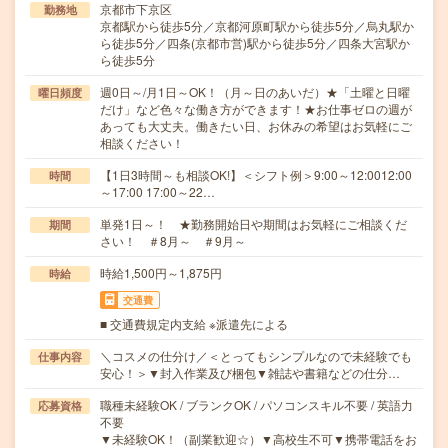
京都市下京区
勤務地
京都駅から徒歩5分／京都河原町駅から徒歩5分／烏丸駅か
ら徒歩5分／四条(京都市営)駅から徒歩5分／四条大宮駅か
ら徒歩5分
週0日～/月1日～OK！（月～日のあいだ）★「土曜と日曜
曜日頻度
だけ」など色々な働き方ができます！★お仕事ゼロの週が
あっても大丈夫。働きたい日、お休みの希望はお気軽にご
相談ください！
【1日3時間～も相談OK!】＜シフト例＞9:00～12:0012:00
時間
～17:00 17:00～22…
単発1日～！ ★勤務開始日や期間はお気軽にご相談くだ
期間
さい！ ＃8月～ ＃9月～
時給1,500円～1,875円
時給
交通費
■ 交通費規定内支給 ※派遣先による
＼コスメの仕分け／＜とってもシンプルなので未経験でも
仕事内容
安心！＞▼封入作業及び梱包▼雑誌や書籍などの仕分…
職種未経験OK / ブランクOK / パソコンスキル不要 / 英語力
応募資格
不要
▼未経験OK！（副業歓迎☆）▼高校生不可▼携帯電話をお