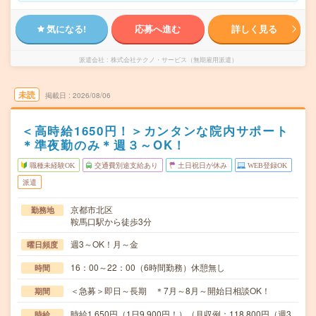
気になる!
応募へ進む
詳しく見る
派遣会社
株式会社テクノ・サービス（無期雇用派遣）
未読
掲載日
2026/08/06
＜高時給1650円！＞カンタンな院内サポート
＊準夜勤のみ＊週３～OK！
職種未経験OK
交通費別途支給あり
土日祝日が休み
WEB登録OK
派遣
京都市北区
勤務地
鞍馬口駅から徒歩3分
週3～OK！月～金
曜日頻度
16：00～22：00（6時間勤務）休憩無し
時間
＜急募＞即日～長期 ＊7月～8月～開始日相談OK！
期間
時給1,650円（1日9,900円！）（月収例：118,800円（週3
時給