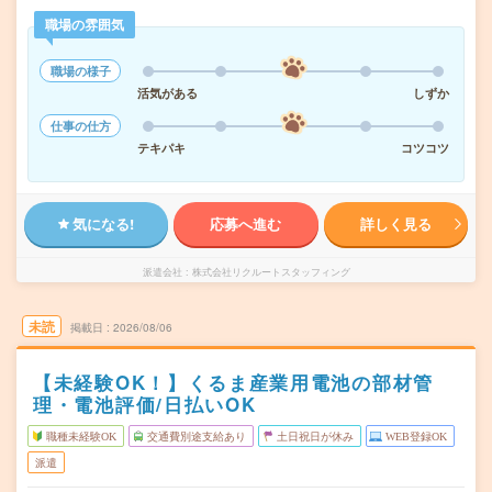
職場の雰囲気
職場の様子
活気がある
しずか
仕事の仕方
テキパキ
コツコツ
気になる!
応募へ進む
詳しく見る
派遣会社
株式会社リクルートスタッフィング
未読
掲載日
2026/08/06
【未経験OK！】くるま産業用電池の部材管
理・電池評価/日払いOK
職種未経験OK
交通費別途支給あり
土日祝日が休み
WEB登録OK
派遣