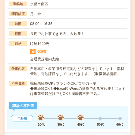
京都市南区
勤務地
月～金
曜日頻度
08:00～16:35
時間
長期でお仕事できる方、大歓迎！
期間
時給1600円
時給
交通費
交通費規定内支給
自動車用・産業用各種電池などの製造をしています。部材
仕事内容
管理、電池評価をしていただきます。【取扱製品情報…
職種未経験OK / ブランクOK / 英語力不要
応募資格
◆未経験OK！◆ExcelやWordの操作できる方歓迎！〇まず
は事前登録だけでもOK！履歴書不要で気…
職場の雰囲気
年齢層
20代
30代
40代
50代
60代