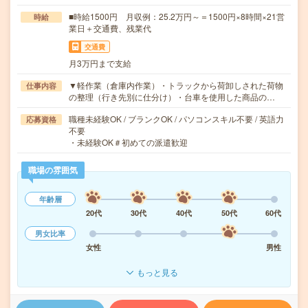
■時給1500円 月収例：25.2万円～＝1500円×8時間×21営
時給
業日＋交通費、残業代
交通費
月3万円まで支給
▼軽作業（倉庫内作業）・トラックから荷卸しされた荷物
仕事内容
の整理（行き先別に仕分け）・台車を使用した商品の…
職種未経験OK / ブランクOK / パソコンスキル不要 / 英語力
応募資格
不要
・未経験OK＃初めての派遣歓迎
職場の雰囲気
年齢層
20代
30代
40代
50代
60代
男女比率
女性
男性
もっと見る