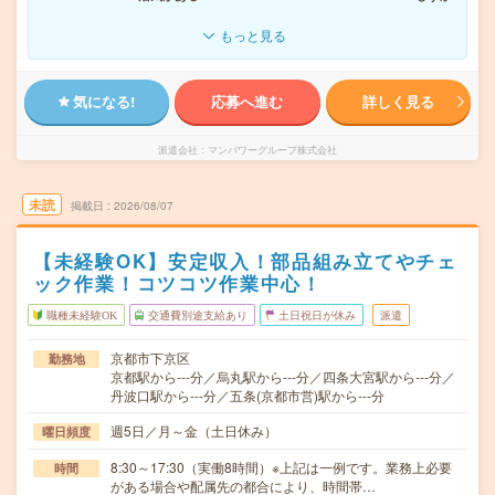
もっと見る
気になる!
応募へ進む
詳しく見る
派遣会社
マンパワーグループ株式会社
未読
掲載日
2026/08/07
【未経験OK】安定収入！部品組み立てやチェ
ック作業！コツコツ作業中心！
職種未経験OK
交通費別途支給あり
土日祝日が休み
派遣
京都市下京区
勤務地
京都駅から---分／烏丸駅から---分／四条大宮駅から---分／
丹波口駅から---分／五条(京都市営)駅から---分
週5日／月～金（土日休み）
曜日頻度
8:30～17:30（実働8時間）※上記は一例です。業務上必要
時間
がある場合や配属先の都合により、時間帯…