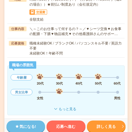
の場合））★前払い制度あり（会社規定内）
交通費
全額支給
＼～このお仕事って何するの？～／▼シーツ交換▼お食事
仕事内容
の配膳・下膳▼物品補充▼その他看護師さんのサポー…
職種未経験OK / ブランクOK / パソコンスキル不要 / 英語力
応募資格
不要
未経験OK！年齢不問
職場の雰囲気
年齢層
20代
30代
40代
50代
60代
男女比率
女性
男性
もっと見る
気になる!
応募へ進む
詳しく見る