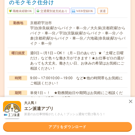
のモクモク仕分け
職種未経験OK
交通費別途支給あり
WEB登録OK
派遣
京都府宇治市
勤務地
宇治(奈良線)駅からバイク・車---分／大久保(京都府)駅から
バイク・車---分／宇治(京阪線)駅からバイク・車---分／小
倉(京都府)駅からバイク・車---分／六地蔵(奈良線)駅からバ
イク・車---分
週0日～/月1日～OK！（月～日のあいだ）★「土曜と日曜
曜日頻度
だけ」など色々な働き方ができます！★お仕事ゼロの週が
あっても大丈夫。働きたい日、お休みの希望はお気軽にご
相談ください！
9:00～17:0010:00～19:00 など■ 他の時間帯もお気軽に
時間
ご相談ください！
単発1日～！ ★勤務開始日や期間はお気軽にご相談くだ
期間
さい！ ＃8月～ ＃9月～
大人気！
時給1,500円～1,875円
時給
エン派遣アプリ
派遣のお仕事情報がたくさん！プッシュ通知で受け取ろう！
交通費
■ 交通費規定内支給 ※派遣先による
アプリをダウンロード
＼コスメの仕分け／＜とってもシンプルなので未経験でも
仕事内容