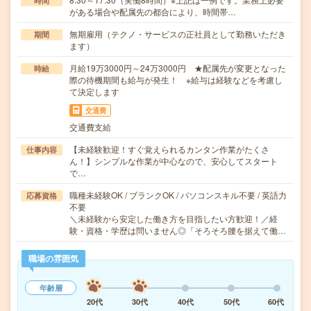
時間
がある場合や配属先の都合により、時間帯…
無期雇用（テクノ・サービスの正社員として勤務いただき
期間
ます）
月給19万3000円～24万3000円 ★配属先が変更となった
時給
際の待機期間も給与が発生！ ※給与は経験などを考慮し
て決定します
交通費
交通費支給
【未経験歓迎！すぐ覚えられるカンタン作業がたくさ
仕事内容
ん！】シンプルな作業が中心なので、安心してスタート
で…
職種未経験OK / ブランクOK / パソコンスキル不要 / 英語力
応募資格
不要
＼未経験から安定した働き方を目指したい方歓迎！／経
験・資格・学歴は問いません◎「そろそろ腰を据えて働…
職場の雰囲気
年齢層
20代
30代
40代
50代
60代