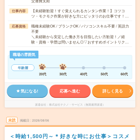
交通費支給
【未経験歓迎！すぐ覚えられるカンタン作業！】コツコ
仕事内容
ツ・モクモク作業が好きな方にピッタリのお仕事です！…
職種未経験OK / ブランクOK / パソコンスキル不要 / 英語力
応募資格
不要
＼未経験から安定した働き方を目指したい方歓迎！／経
験・資格・学歴は問いません◎▽おすすめポイントリク…
職場の雰囲気
年齢層
20代
30代
40代
50代
60代
気になる!
応募へ進む
詳しく見る
派遣会社
株式会社テクノ・サービス（無期雇用派遣）
未読
掲載日
2026/08/06
＜時給1,500円～＊好きな時にお仕事＞コスメ