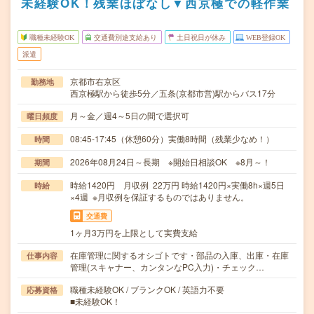
未経験OK！残業ほぼなし▼西京極での軽作業
職種未経験OK
交通費別途支給あり
土日祝日が休み
WEB登録OK
派遣
京都市右京区
勤務地
西京極駅から徒歩5分／五条(京都市営)駅からバス17分
月～金／週4～5日の間で選択可
曜日頻度
08:45-17:45（休憩60分）実働8時間（残業少なめ！）
時間
2026年08月24日～長期 ※開始日相談OK ※8月～！
期間
時給1420円 月収例 22万円 時給1420円×実働8h×週5日
時給
×4週 ※月収例を保証するものではありません。
交通費
1ヶ月3万円を上限として実費支給
在庫管理に関するオシゴトです・部品の入庫、出庫・在庫
仕事内容
管理(スキャナー、カンタンなPC入力)・チェック…
職種未経験OK / ブランクOK / 英語力不要
応募資格
■未経験OK！