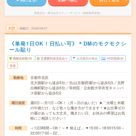
派遣会社
株式会社テクノ・サービス（無期雇用派遣）
未読
掲載日
2026/08/07
《単発1日OK！日払い可》＊DMのモクモクシ
ール貼り
職種未経験OK
交通費別途支給あり
土日祝日が休み
WEB登録OK
派遣
京都市北区
勤務地
北大路駅から徒歩5分／北山(京都府)駅から徒歩5分／北野
白梅町駅から徒歩5分／等持院・立命館大学衣笠キャンパ
ス前駅から徒歩5分
週0日～/月1日～OK！（月～日のあいだ）★「火曜と木曜
曜日頻度
の午後だけ」など色々な働き方ができます！★お仕事ゼロ
の週があっても大丈夫。働きたい日、お休みの希望はお気
軽にご相談ください！
＜1日3時間～OK！＞▼ 例えば… ▼15:00～18:0015:00～
時間
22:0017:00～22:…