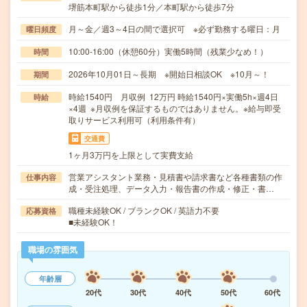
堺筋本町駅から徒歩1分／本町駅から徒歩7分
月～金／週3～4日の間で選択可 ※必ず勤務する曜日：月
曜日頻度
10:00-16:00（休憩60分）実働5時間（残業少なめ！）
時間
2026年10月01日～長期 ※開始日相談OK ※10月～！
期間
時給1540円 月収例 12万円 時給1540円×実働5h×週4日
時給
×4週 ※月収例を保証するものではありません。※給与即受
取りサービス利用可（利用条件有）
交通費
1ヶ月3万円を上限として実費支給
営業アシスタント業務・見積書や請求書など各種書類の作
仕事内容
成・受注処理、データ入力・報告書の作成・修正・書…
職種未経験OK / ブランクOK / 英語力不要
応募資格
■未経験OK！
職場の雰囲気
年齢層
20代
30代
40代
50代
60代