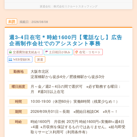
派遣会社
株式会社リクルートスタッフィング
未読
掲載日
2026/08/08
週3-4日在宅＊時給1600円【電話なし】広告
企画制作会社でのアシスタント事務
交通費別途支給あり
土日祝日が休み
在宅・リモート
WEB登録OK
派遣
大阪市北区
勤務地
淀屋橋駅から徒歩4分／肥後橋駅から徒歩3分
月～金／週2～4日の間で選択可 ※必ず勤務する曜日：
曜日頻度
月 #週3日以上在宅
10:00-19:00（休憩60分）実働8時間（残業少なめ！）
時間
2026年09月01日～長期 ※開始日相談OK ※9月～！
期間
時給1600円 月収例 20万円 時給1600円×実働8h×週4日
時給
×4週 ※月収例を保証するものではありません。※給与即受
取りサービス利用可（利用条件有）