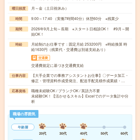
月～金（土日祝休み）
曜日頻度
9:00～17:40 （実働7時間40分）休憩60分 ※残業少
時間
2026年9月上旬～長期 ※スタート日相談OK！ #9月～開
期間
始OK！
月給制のお仕事です：固定月給 253200円 ※時給換算 時
時給
給1630円（残業代・交通費は別途支給あり）
交通費
交通費規定に基づき交通費支給
【大手企業での事務アシスタントお仕事】〇データ加工・
仕事内容
修正・管理資料作成受発注、配送手配見積作成業績・…
職種未経験OK / ブランクOK / 英語力不要
応募資格
未経験OK！【活かせるスキル】Excelでのデータ集計や分
析
職場の雰囲気
年齢層
20代
30代
40代
50代
60代