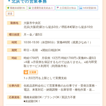
＊北浜での営業事務
職種未経験OK
交通費別途支給あり
土日祝日が休み
WEB登録OK
派遣
大阪市中央区
勤務地
北浜(大阪府)駅から徒歩3分／堺筋本町駅から徒歩10分
月～金／週5日
曜日頻度
10:00-15:00（休憩60分）実働4時間（残業少なめ！）
時間
即日～長期 ※開始日相談OK
期間
時給1700円 月収例 13万円 時給1700円×実働4h×週5日
時給
×4週 ※月収例を保証するものではありません。※給与即受
取りサービス利用可（利用条件有）
交通費
1ヶ月3万円を上限として実費支給
化粧品原料会社にて営業事務のお仕事です・受発注業務・
仕事内容
電話、来客対応・納期調整・在庫管理・梱包作業・送…
職種未経験OK / ブランクOK / 英語力不要
応募資格
■未経験OK！