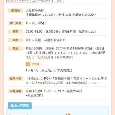
在宅・リモート
WEB登録OK
派遣
大阪市中央区
勤務地
淀屋橋駅から徒歩3分／北浜(大阪府)駅から徒歩5分
月～金／週5日
曜日頻度
09:00-18:00（休憩60分）実働8時間（残業少なめ！）
時間
即日～長期 ※開始日相談OK
期間
時給1900円 月収例 30万円 時給1900円×実働8h×週5日
時給
×4週 ※月収例を保証するものではありません。※給与即受
取りサービス利用可（利用条件有）
交通費
1ヶ月3万円を上限として実費支給
《外勤あり》PCや情報機器を扱う営業サポートのお仕事で
仕事内容
す・法人のお客様への訪問・案件の進捗確認・フォ…
職種未経験OK / ブランクOK / 英語力不要
応募資格
■未経験OK！
職場の雰囲気