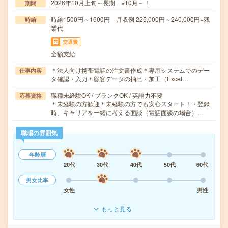
2026年10月上旬～長期 ※10月～！
期間
時給1500円～1600円 月収例 225,000円～240,000円+残
時給
業代
交通費
全額支給
＊法人向け携帯電話の注文書作成＊専用システムでのデー
仕事内容
タ確認・入力＊顧客データの抽出・加工（Excel…
職種未経験OK / ブランクOK / 英語力不要
応募資格
＊未経験の方歓迎＊未経験の方でも安心スタート！・登録
時、キャリアを一緒に考える面談（電話面談の場合）…
職場の雰囲気
年齢層
20代
30代
40代
50代
60代
男女比率
女性
男性
もっと見る