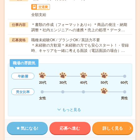
交通費
全額支給
＊書類の作成（フォーマットあり○）＊商品の発注・納期
仕事内容
調整＊社内エンジニアへの連携＊売上の処理＊データ…
職種未経験OK / ブランクOK / 英語力不要
応募資格
＊未経験の方歓迎＊未経験の方でも安心スタート！・登録
時、キャリアを一緒に考える面談（電話面談の場合）…
職場の雰囲気
年齢層
20代
30代
40代
50代
60代
男女比率
女性
男性
もっと見る
気になる!
応募へ進む
詳しく見る