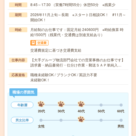
8:45～17:30 （実働7時間55分）休憩50分 ※残業少
時間
2026年11月上旬～長期 ※スタート日相談OK！ #11月～
期間
開始OK！
月給制のお仕事です：固定月給 240600円 ※時給換算 時
時給
給1500円（残業代・交通費は別途支給あり）
交通費
交通費規定に基づき交通費支給
【大手グループ物流部門会社での営業事務のお仕事です】
仕事内容
請求書・納品書発行・仕分け作業・郵送ＳＡＰ単純入…
職種未経験OK / ブランクOK / 英語力不要
応募資格
未経験OK！
職場の雰囲気
年齢層
20代
30代
40代
50代
60代
男女比率
女性
男性