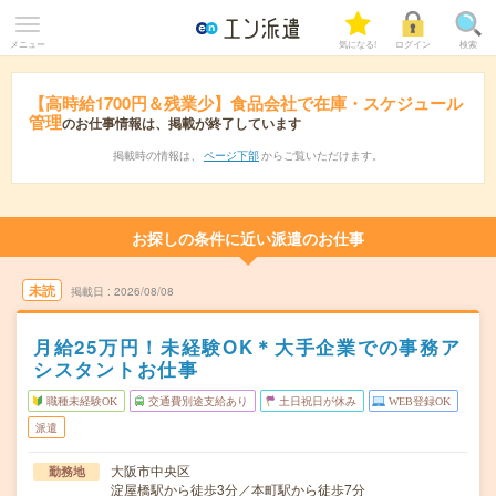
メニュー
気になる!
ログイン
検索
【高時給1700円＆残業少】食品会社で在庫・スケジュール
管理
のお仕事情報は、掲載が終了しています
掲載時の情報は、
ページ下部
からご覧いただけます。
お探しの条件に近い派遣のお仕事
未読
掲載日
2026/08/08
月給25万円！未経験OK＊大手企業での事務ア
シスタントお仕事
職種未経験OK
交通費別途支給あり
土日祝日が休み
WEB登録OK
派遣
大阪市中央区
勤務地
淀屋橋駅から徒歩3分／本町駅から徒歩7分