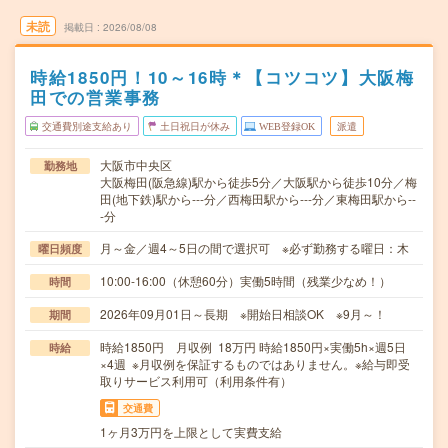
未読
掲載日
2026/08/08
時給1850円！10～16時＊【コツコツ】大阪梅
田での営業事務
交通費別途支給あり
土日祝日が休み
WEB登録OK
派遣
大阪市中央区
勤務地
大阪梅田(阪急線)駅から徒歩5分／大阪駅から徒歩10分／梅
田(地下鉄)駅から---分／西梅田駅から---分／東梅田駅から--
-分
月～金／週4～5日の間で選択可 ※必ず勤務する曜日：木
曜日頻度
10:00-16:00（休憩60分）実働5時間（残業少なめ！）
時間
2026年09月01日～長期 ※開始日相談OK ※9月～！
期間
時給1850円 月収例 18万円 時給1850円×実働5h×週5日
時給
×4週 ※月収例を保証するものではありません。※給与即受
取りサービス利用可（利用条件有）
交通費
1ヶ月3万円を上限として実費支給