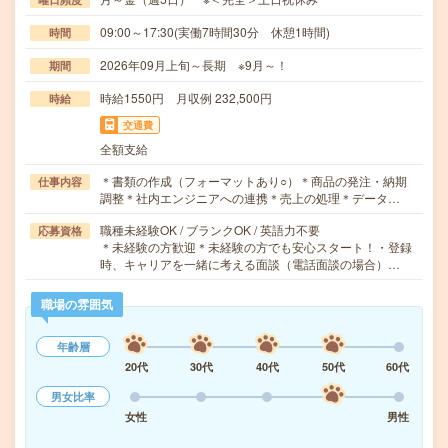
09:00～17:30(実働7時間30分 休憩1時間)
時間
2026年09月上旬～長期 ※9月～！
期間
時給1550円 月収例 232,500円
時給
交通費
全額支給
＊書類の作成（フォーマットあり○）＊商品の発注・納期
仕事内容
調整＊社内エンジニアへの連携＊売上の処理＊データ…
職種未経験OK / ブランクOK / 英語力不要
応募資格
＊未経験の方歓迎＊未経験の方でも安心スタート！・登録
時、キャリアを一緒に考える面談（電話面談の場合）…
職場の雰囲気
年齢層
20代
30代
40代
50代
60代
男女比率
女性
男性