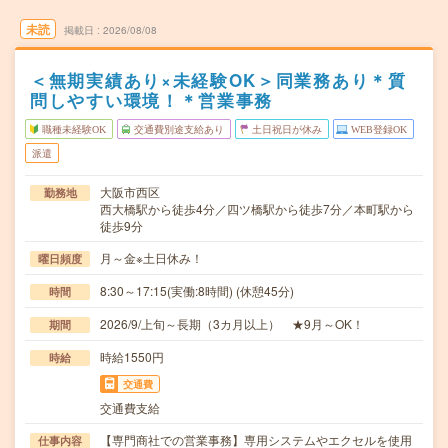
未読
掲載日
2026/08/08
＜無期実績あり×未経験OK＞同業務あり＊質
問しやすい環境！＊営業事務
職種未経験OK
交通費別途支給あり
土日祝日が休み
WEB登録OK
派遣
大阪市西区
勤務地
西大橋駅から徒歩4分／四ツ橋駅から徒歩7分／本町駅から
徒歩9分
月～金※土日休み！
曜日頻度
8:30～17:15(実働:8時間) (休憩45分)
時間
2026/9/上旬～長期（3カ月以上） ★9月～OK！
期間
時給1550円
時給
交通費
交通費支給
【専門商社での営業事務】専用システムやエクセルを使用
仕事内容