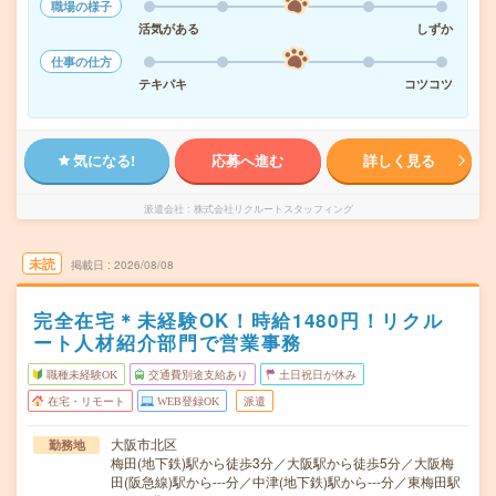
職場の様子
活気がある
しずか
仕事の仕方
テキパキ
コツコツ
気になる!
応募へ進む
詳しく見る
派遣会社
株式会社リクルートスタッフィング
未読
掲載日
2026/08/08
完全在宅＊未経験OK！時給1480円！リクル
ート人材紹介部門で営業事務
職種未経験OK
交通費別途支給あり
土日祝日が休み
在宅・リモート
WEB登録OK
派遣
大阪市北区
勤務地
梅田(地下鉄)駅から徒歩3分／大阪駅から徒歩5分／大阪梅
田(阪急線)駅から---分／中津(地下鉄)駅から---分／東梅田駅