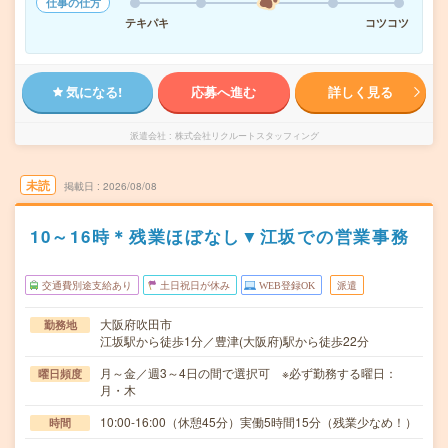
仕事の仕方
テキパキ
コツコツ
気になる!
応募へ進む
詳しく見る
派遣会社
株式会社リクルートスタッフィング
未読
掲載日
2026/08/08
10～16時＊残業ほぼなし▼江坂での営業事務
交通費別途支給あり
土日祝日が休み
WEB登録OK
派遣
大阪府吹田市
勤務地
江坂駅から徒歩1分／豊津(大阪府)駅から徒歩22分
月～金／週3～4日の間で選択可 ※必ず勤務する曜日：
曜日頻度
月・木
10:00-16:00（休憩45分）実働5時間15分（残業少なめ！）
時間