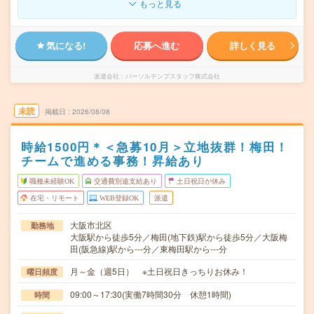
もっと見る
気になる!
応募へ進む
詳しく見る
派遣会社
パーソルテンプスタッフ株式会社
未読
掲載日
2026/08/08
時給1500円＊＜急募10月＞立地抜群！梅田！
チームで進める事務！昇給あり
職種未経験OK
交通費別途支給あり
土日祝日が休み
在宅・リモート
WEB登録OK
派遣
大阪市北区
勤務地
大阪駅から徒歩5分／梅田(地下鉄)駅から徒歩5分／大阪梅
田(阪急線)駅から---分／東梅田駅から---分
月～金（週5日） ※土日祝日きっちりお休み！
曜日頻度
09:00～17:30(実働7時間30分 休憩1時間)
時間