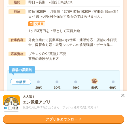
即日～長期 ※開始日相談OK
期間
時給1620円 月収例 13万円 時給1620円×実働5h15m×週4
時給
日×4週 ※月収例を保証するものではありません。
交通費
1ヶ月3万円を上限として実費支給
外食企業にて営業事務のお仕事・通販対応・店舗の小口現
仕事内容
金、両替金対応・取引システムの承認確認・データ集…
ブランクOK / 英語力不要
応募資格
事務の経験がある方
職場の雰囲気
年齢層
20代
30代
40代
50代
60代
男女比率
大人気！
エン派遣アプリ
女性
男性
派遣のお仕事情報がたくさん！プッシュ通知で受け取ろう！
もっと見る
アプリをダウンロード