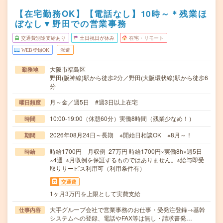
【在宅勤務OK】【電話なし】10時～＊残業ほ
ぼなし▼野田での営業事務
交通費別途支給あり
土日祝日が休み
在宅・リモート
WEB登録OK
派遣
大阪市福島区
勤務地
野田(阪神線)駅から徒歩2分／野田(大阪環状線)駅から徒歩6
分
月～金／週5日 #週3日以上在宅
曜日頻度
10:00-19:00（休憩60分）実働8時間（残業少なめ！）
時間
2026年08月24日～長期 ※開始日相談OK ※8月～！
期間
時給1700円 月収例 27万円 時給1700円×実働8h×週5日
時給
×4週 ※月収例を保証するものではありません。※給与即受
取りサービス利用可（利用条件有）
交通費
1ヶ月3万円を上限として実費支給
大手グループ会社で営業事務のお仕事・受発注登録→基幹
仕事内容
システムへの登録、電話やFAX等は無し・請求書発…