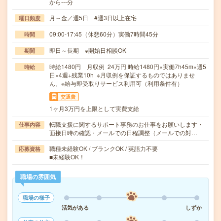
から---分
月～金／週5日 #週3日以上在宅
曜日頻度
09:00-17:45（休憩60分）実働7時間45分
時間
即日～長期 ※開始日相談OK
期間
時給1480円 月収例 24万円 時給1480円×実働7h45m×週5
時給
日×4週+残業10h ※月収例を保証するものではありませ
ん。※給与即受取りサービス利用可（利用条件有）
交通費
1ヶ月3万円を上限として実費支給
転職支援に関するサポート事務のお仕事をお願いします・
仕事内容
面接日時の確認・メールでの日程調整（メールでの対…
職種未経験OK / ブランクOK / 英語力不要
応募資格
■未経験OK！
職場の雰囲気
職場の様子
活気がある
しずか