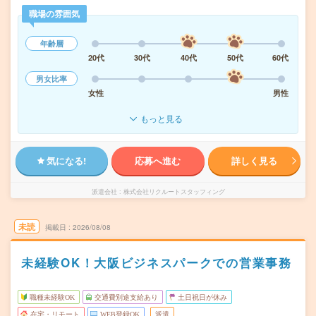
職場の雰囲気
年齢層
20代
30代
40代
50代
60代
男女比率
女性
男性
もっと見る
気になる!
応募へ進む
詳しく見る
派遣会社
株式会社リクルートスタッフィング
未読
掲載日
2026/08/08
未経験OK！大阪ビジネスパークでの営業事務
職種未経験OK
交通費別途支給あり
土日祝日が休み
在宅・リモート
WEB登録OK
派遣