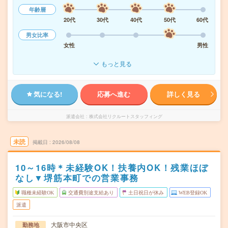
年齢層
20代
30代
40代
50代
60代
男女比率
女性
男性
もっと見る
気になる!
応募へ進む
詳しく見る
派遣会社
株式会社リクルートスタッフィング
未読
掲載日
2026/08/08
10～16時＊未経験OK！扶養内OK！残業ほぼ
なし▼堺筋本町での営業事務
職種未経験OK
交通費別途支給あり
土日祝日が休み
WEB登録OK
派遣
大阪市中央区
勤務地