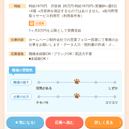
時給1670円 月収例 26万円 時給1670円×実働8h×週5日
時給
×4週 ※月収例を保証するものではありません。※給与即受
取りサービス利用可（利用条件有）
交通費
1ヶ月3万円を上限として実費支給
ホームページ制作会社での営業フォロー部署にて事務のお
仕事内容
仕事をお願いします・データ入力・契約書の作成・メ…
職種未経験OK / ブランクOK / 英語力不要
応募資格
■未経験OK！
職場の雰囲気
職場の様子
活気がある
しずか
仕事の仕方
テキパキ
コツコツ
気になる!
応募へ進む
詳しく見る