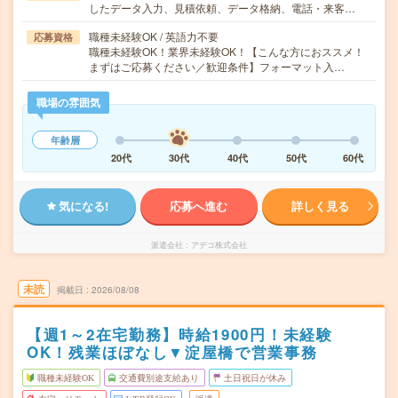
したデータ入力、見積依頼、データ格納、電話・来客…
職種未経験OK / 英語力不要
応募資格
職種未経験OK！業界未経験OK！【こんな方におススメ！
まずはご応募ください／歓迎条件】フォーマット入…
職場の雰囲気
年齢層
20代
30代
40代
50代
60代
気になる!
応募へ進む
詳しく見る
派遣会社
アデコ株式会社
未読
掲載日
2026/08/08
【週1～2在宅勤務】時給1900円！未経験
OK！残業ほぼなし▼淀屋橋で営業事務
職種未経験OK
交通費別途支給あり
土日祝日が休み