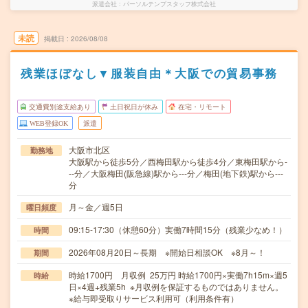
派遣会社
パーソルテンプスタッフ株式会社
未読
掲載日
2026/08/08
残業ほぼなし▼服装自由＊大阪での貿易事務
交通費別途支給あり
土日祝日が休み
在宅・リモート
WEB登録OK
派遣
大阪市北区
勤務地
大阪駅から徒歩5分／西梅田駅から徒歩4分／東梅田駅から-
--分／大阪梅田(阪急線)駅から---分／梅田(地下鉄)駅から---
分
月～金／週5日
曜日頻度
09:15-17:30（休憩60分）実働7時間15分（残業少なめ！）
時間
2026年08月20日～長期 ※開始日相談OK ※8月～！
期間
時給1700円 月収例 25万円 時給1700円×実働7h15m×週5
時給
日×4週+残業5h ※月収例を保証するものではありません。
※給与即受取りサービス利用可（利用条件有）