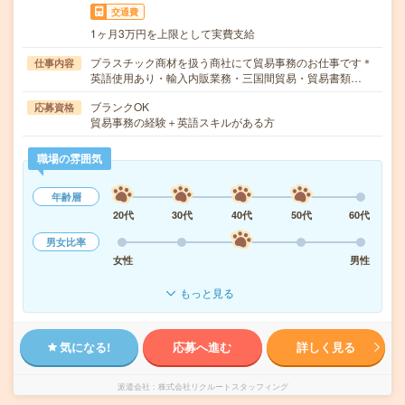
交通費
1ヶ月3万円を上限として実費支給
プラスチック商材を扱う商社にて貿易事務のお仕事です＊
仕事内容
英語使用あり・輸入内販業務・三国間貿易・貿易書類…
ブランクOK
応募資格
貿易事務の経験＋英語スキルがある方
職場の雰囲気
年齢層
20代
30代
40代
50代
60代
男女比率
女性
男性
もっと見る
気になる!
応募へ進む
詳しく見る
派遣会社
株式会社リクルートスタッフィング