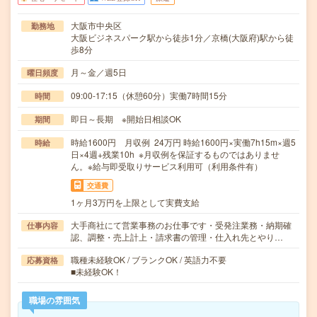
大阪市中央区
勤務地
大阪ビジネスパーク駅から徒歩1分／京橋(大阪府)駅から徒
歩8分
月～金／週5日
曜日頻度
09:00-17:15（休憩60分）実働7時間15分
時間
即日～長期 ※開始日相談OK
期間
時給1600円 月収例 24万円 時給1600円×実働7h15m×週5
時給
日×4週+残業10h ※月収例を保証するものではありませ
ん。※給与即受取りサービス利用可（利用条件有）
交通費
1ヶ月3万円を上限として実費支給
大手商社にて営業事務のお仕事です・受発注業務・納期確
仕事内容
認、調整・売上計上・請求書の管理・仕入れ先とやり…
職種未経験OK / ブランクOK / 英語力不要
応募資格
■未経験OK！
職場の雰囲気