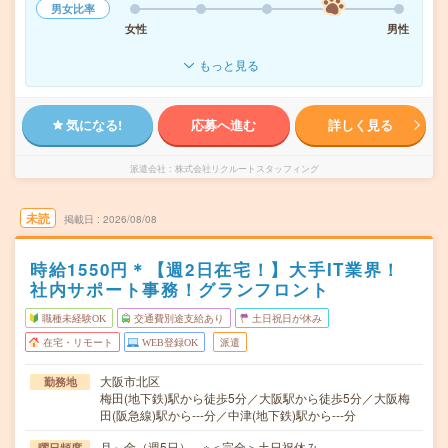
男女比率
女性
男性
もっと見る
気になる!
応募へ進む
詳しく見る
派遣会社
株式会社リクルートスタッフィング
未読
掲載日
2026/08/08
時給1550円＊【週2日在宅！】大手IT業界！
社内サポート事務！グランフロント
職種未経験OK
交通費別途支給あり
土日祝日が休み
在宅・リモート
WEB登録OK
派遣
大阪市北区
勤務地
梅田(地下鉄)駅から徒歩5分／大阪駅から徒歩5分／大阪梅
田(阪急線)駅から---分／中津(地下鉄)駅から---分
月～金（週5日） ※＜完全＞土日祝休み
曜日頻度