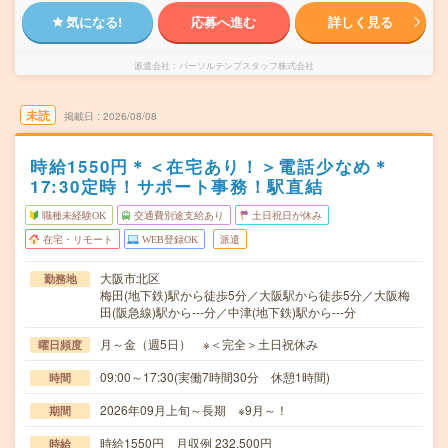
気になる!
応募へ進む
詳しく見る
派遣会社
パーソルテンプスタッフ株式会社
未読
掲載日
2026/08/08
時給1550円＊＜在宅あり！＞電話少なめ＊
17:30定時！サポート事務！駅直結
職種未経験OK
交通費別途支給あり
土日祝日が休み
在宅・リモート
WEB登録OK
派遣
大阪市北区
勤務地
梅田(地下鉄)駅から徒歩5分／大阪駅から徒歩5分／大阪梅
田(阪急線)駅から---分／中津(地下鉄)駅から---分
月～金（週5日） ※＜完全＞土日祝休み
曜日頻度
09:00～17:30(実働7時間30分 休憩1時間)
時間
2026年09月上旬～長期 ※9月～！
期間
時給1550円 月収例 232,500円
時給