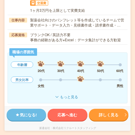
交通費
1ヶ月3万円を上限として実費支給
製薬会社向けのパンフレット等を作成しているチームで営
仕事内容
業サポート・データ入力・見積書作成・請求書作成・…
ブランクOK / 英語力不要
応募資格
事務の経験がある方※Excel：データ集計ができる方歓迎
職場の雰囲気
年齢層
20代
30代
40代
50代
60代
男女比率
女性
男性
もっと見る
気になる!
応募へ進む
詳しく見る
派遣会社
株式会社リクルートスタッフィング