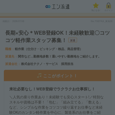
気になる!
ログイン
掲載日
2026/07/08
No.TSSTKA_東海28
長期×安心＊WEB登録OK！未経験歓迎〇コツ
コツ軽作業スタッフ募集！
派遣
職種
軽作業（仕分け・ピッキング・検品、商品管理）
派遣先
関市など…勤務地多数！通いやすい勤務地をご紹介します。
派遣会社
株式会社テクノ・サービス 採用担当
ここがポイント！
来社必要なし！WEB登録でラクラクお仕事探し！
＼人気の座り作業あり！未経験でも安心スタート!／特別な
スキルや資格は不要！「包む」「組み立てる」「数える」
など、シンプルな作業をコツコツ繰り返すお仕事など未経
験OKのカンタン軽作業を中心に、製造系のお仕事をご紹