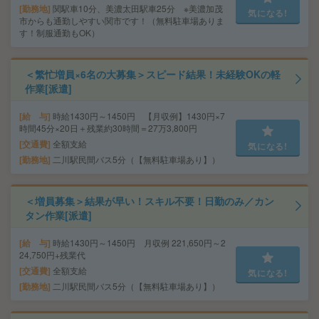
勤務地
関駅車10分、美濃太田駅車25分 ※美濃加茂
気になる!
市からも通勤しやすい関市です！（無料駐車場ありま
す！制服通勤もOK）
＜繁忙増員×6名の大募集＞スピード結果！未経験OKの軽
作業[派遣]
給 与
時給1430円～1450円 【月収例】1430円×7
時間45分×20日＋残業約30時間＝27万3,800円
交通費
全額支給
気になる!
勤務地
二川駅民間バス5分（【無料駐車場あり】）
＜増員募集＞結果が早い！スキル不要！日勤のみ／カン
タン作業[派遣]
給 与
時給1430円～1450円 月収例 221,650円～2
24,750円+残業代
交通費
全額支給
気になる!
勤務地
二川駅民間バス5分（【無料駐車場あり】）