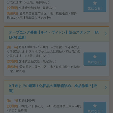
け取れます（※上限、条件あり）
交通費
交通費全額支給（規定あり）
気になる!
勤務地
愛知県名古屋市西区 地下鉄桜通線・鶴舞
線 丸の内駅 8番出口より徒歩8分
オープニング募集【ルイ・ヴィトン】販売スタッフ HA
ERA[派遣]
給 与
時給1700円～1750円 ※ご経験・スキルによ
り考慮致します スマホでかんたんに前払いで給与が受
け取れます（※上限、条件あり）
交通費
交通費全額支給（規定あり）
気になる!
勤務地
愛知県名古屋市中区 地下鉄東山線・名城線
「栄」駅直結
9月末までの短期！化粧品の簡単箱詰め、検品作業＊[派
遣]
給 与
時給1200円
交通費
613円／1日あたり ※1日の交通費上限＝74円
×所定労働時間
気になる!