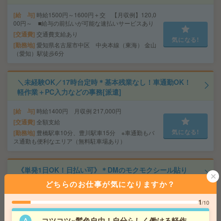
給 与
時給1500円～1600円＋交 【月収例】120,0
00円～ ■給与の前払いが可能な速払いサービスあり
交通費
交通費支給あり
気になる!
勤務地
愛知県名古屋市中区 中央本線（東海） 金山
（愛知）駅徒歩6分
＼未経験OK／17時台定時＊基本残業なし！車通勤OK！
軽作業＋PC入力などの事務[派遣]
給 与
時給1400円 月収例 217,000円
交通費
全額支給
気になる!
勤務地
豊橋駅車10分、豊川駅車15分 ※車通勤もバ
ス通勤も便利なエリア（無料駐車場あり）
《単発1日OK！日払い可》＊DMのモクモクシール貼り
[派遣]
どちらのお仕事が気になりますか？
給 与
時給1,500円～1,875円
1
/10
交通費
■ 交通費規定内支給 ※派遣先による
気になる!
コツコツ×髪色自由！自分らしく働ける軽作
勤務地
【可児市】可児駅・西可児駅・新可児駅・日