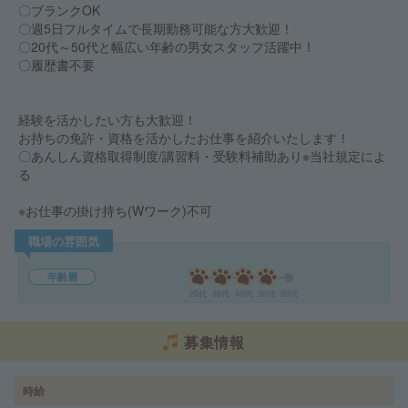
〇ブランクOK
〇週5日フルタイムで長期勤務可能な方大歓迎！
〇20代～50代と幅広い年齢の男女スタッフ活躍中！
〇履歴書不要
経験を活かしたい方も大歓迎！
お持ちの免許・資格を活かしたお仕事を紹介いたします！
〇あんしん資格取得制度/講習料・受験料補助あり※当社規定によ
る
※お仕事の掛け持ち(Wワーク)不可
職場の雰囲気
年齢層
20代
30代
40代
50代
60代
募集情報
時給