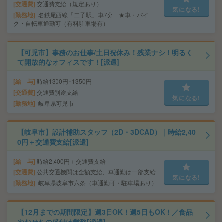
交通費
交通費支給（規定あり）
気になる!
勤務地
名鉄尾西線「二子駅」車7分 ★車・バイ
ク・自転車通勤可（有料駐車場有）
【可児市】事務のお仕事/土日祝休み！残業ナシ！明るく
て開放的なオフィスです！[派遣]
給 与
時給1300円~1350円
交通費
交通費別途支給
気になる!
勤務地
岐阜県可児市
【岐阜市】設計補助スタッフ（2D・3DCAD）｜時給2,40
0円＋交通費支給[派遣]
給 与
時給2,400円＋交通費支給
交通費
公共交通機関は全額支給、車通勤は一部支給
気になる!
勤務地
岐阜県岐阜市六条（車通勤可・駐車場あり）
【12月までの期間限定】週3日OK！週5日もOK！／食品
やおせちの盛付け業務[派遣]