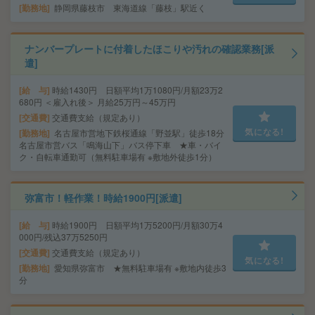
勤務地
静岡県藤枝市 東海道線「藤枝」駅近く
ナンバープレートに付着したほこりや汚れの確認業務[派
遣]
給 与
時給1430円 日額平均1万1080円/月額23万2
680円 ＜雇入れ後＞ 月給25万円～45万円
交通費
交通費支給（規定あり）
気になる!
勤務地
名古屋市営地下鉄桜通線「野並駅」徒歩18分
名古屋市営バス「鳴海山下」バス停下車 ★車・バイ
ク・自転車通勤可（無料駐車場有 ※敷地外徒歩1分）
弥富市！軽作業！時給1900円[派遣]
給 与
時給1900円 日額平均1万5200円/月額30万4
000円/残込37万5250円
交通費
交通費支給（規定あり）
気になる!
勤務地
愛知県弥富市 ★無料駐車場有 ※敷地内徒歩3
分