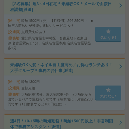
【2名募集】週3～4日在宅＊未経験OK＊メールで面接日
程調整[派遣]
給 与
時給1500円＋交 【月収例】296,250円～ ■
給与の前払いが可能な速払いサービスあり
交通費
交通費支給あり
気になる!
勤務地
愛知県名古屋市中村区 名古屋地下鉄東山
線 名古屋駅徒歩1分、名鉄名古屋本線 名鉄名古屋駅徒
歩1分
未経験OK＼髪・ネイル自由度高め／お得なランチあり！
大手グループ＊事務のお仕事[派遣]
給 与
時給1300円
交通費
全額支給
勤務地
大垣駅車10分、東大垣駅車7分 ※大垣駅から
気になる!
出ているバスで通勤も可能です（駐車場代：月額2,200
円です（1日換算すると100円程度））
週4日＊10-15時の時短勤務！時給1500円以上！非営利団
体で事務アシスタント[派遣]