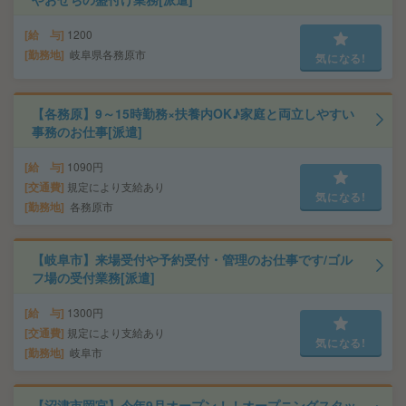
給 与
1200
勤務地
岐阜県各務原市
気になる!
【各務原】9～15時勤務×扶養内OK♪家庭と両立しやすい
事務のお仕事[派遣]
給 与
1090円
交通費
規定により支給あり
気になる!
勤務地
各務原市
【岐阜市】来場受付や予約受付・管理のお仕事です/ゴル
フ場の受付業務[派遣]
給 与
1300円
交通費
規定により支給あり
気になる!
勤務地
岐阜市
【沼津市岡宮】今年9月オープン！！オープニングスタッ