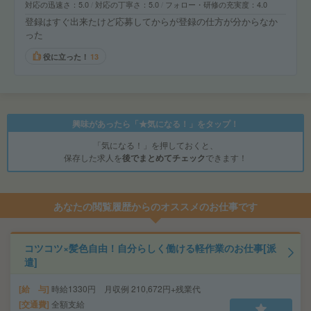
対応の迅速さ
5.0
対応の丁寧さ
5.0
フォロー・研修の充実度
4.0
登録はすぐ出来たけど応募してからが登録の仕方が分からなか
った
役に立った！
13
興味があったら「★気になる！」をタップ！
「気になる！」を押しておくと、
保存した求人を
後でまとめてチェック
できます！
あなたの閲覧履歴からのオススメのお仕事です
コツコツ×髪色自由！自分らしく働ける軽作業のお仕事[派
遣]
給 与
時給1330円 月収例 210,672円+残業代
交通費
全額支給