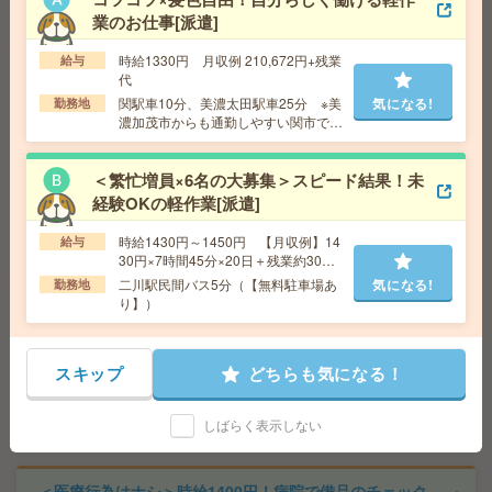
本ライン今渡駅・下切駅など勤務地多数！
業のお仕事[派遣]
時給1330円 月収例 210,672円+残業
給与
代
【医療行為はナシ】時給1400円！病院で備品のチェック
など＊[派遣]
関駅車10分、美濃太田駅車25分 ※美
気になる!
勤務地
濃加茂市からも通勤しやすい関市で
す！（無料駐車場あります！制服通勤
給 与
無資格の方：時給1400円～1750円 / 介護福祉
もOK）
士：時給1700円～2125円 / 初任者以上：時給1500円
＜繁忙増員×6名の大募集＞スピード結果！未
～1875円
経験OKの軽作業[派遣]
交通費
全額支給
気になる!
勤務地
【島田市】六合・家山・大和田・五和・代官
時給1430円～1450円 【月収例】14
給与
町など勤務地多数！
30円×7時間45分×20日＋残業約30時
間＝27万3,800円
二川駅民間バス5分（【無料駐車場あ
気になる!
勤務地
り】）
座り仕事！給与即払いOK！土日休み！日勤のお仕事！外
観検査[派遣]
スキップ
どちらも気になる！
給 与
時給1300円 【月収例】193700円以上
交通費
交通費支給有り
気になる!
しばらく表示しない
勤務地
岐阜県大垣市 ※車通勤OK
＜医療行為はナシ＞時給1400円！病院で備品のチェック