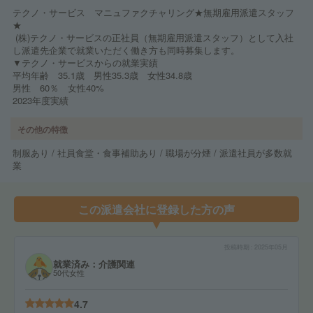
テクノ・サービス マニュファクチャリング★無期雇用派遣スタッフ
★
(株)テクノ・サービスの正社員（無期雇用派遣スタッフ）として入社
し派遣先企業で就業いただく働き方も同時募集します。
▼テクノ・サービスからの就業実績
平均年齢 35.1歳 男性35.3歳 女性34.8歳
男性 60％ 女性40%
2023年度実績
その他の特徴
制服あり / 社員食堂・食事補助あり / 職場が分煙 / 派遣社員が多数就
業
この派遣会社に登録した方の声
投稿時期
2025年05月
就業済み：介護関連
50代女性
4.7