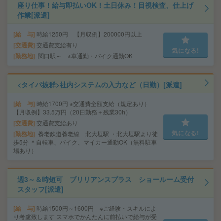
座り仕事！給与即払いOK！土日休み！目視検査、仕上げ
作業[派遣]
給 与
時給1250円 【月収例】200000円以上
交通費
交通費支給有り
気になる!
勤務地
関口駅～ ※車通勤・バイク通勤OK
<タイパ抜群>社内システムの入力など（日勤）[派遣]
給 与
時給1700円 ※交通費全額支給（規定あり）
【月収例】33.5万円（20日勤務＋残業30h）
交通費
交通費支給あり
気になる!
勤務地
養老鉄道養老線 北大垣駅 ・北大垣駅より徒
歩5分 ＊自転車、バイク、マイカー通勤OK（無料駐車
場あり）
週3～＆時短可 ブリリアンスプラス ショールーム受付
スタッフ[派遣]
給 与
時給1500円～1600円 ※ご経験・スキルによ
り考慮致します スマホでかんたんに前払いで給与が受