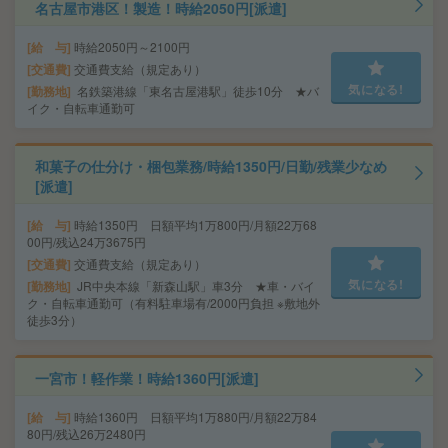
名古屋市港区！製造！時給2050円[派遣]
給 与
時給2050円～2100円
交通費
交通費支給（規定あり）
気になる!
勤務地
名鉄築港線「東名古屋港駅」徒歩10分 ★バ
イク・自転車通勤可
和菓子の仕分け・梱包業務/時給1350円/日勤/残業少なめ
[派遣]
給 与
時給1350円 日額平均1万800円/月額22万68
00円/残込24万3675円
交通費
交通費支給（規定あり）
気になる!
勤務地
JR中央本線「新森山駅」車3分 ★車・バイ
ク・自転車通勤可（有料駐車場有/2000円負担 ※敷地外
徒歩3分）
一宮市！軽作業！時給1360円[派遣]
給 与
時給1360円 日額平均1万880円/月額22万84
80円/残込26万2480円