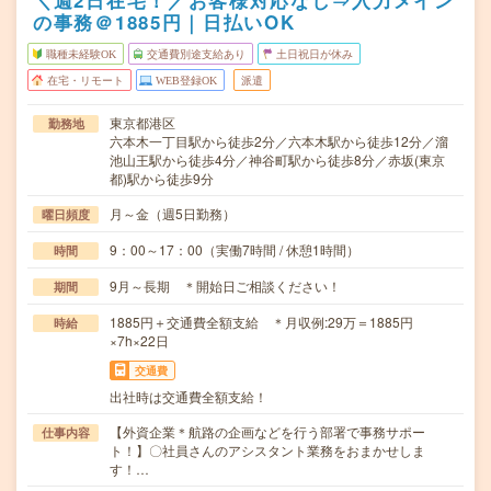
＼週2日在宅！／お客様対応なし⇒入力メイン
の事務＠1885円｜日払いOK
職種未経験OK
交通費別途支給あり
土日祝日が休み
在宅・リモート
WEB登録OK
派遣
東京都港区
勤務地
六本木一丁目駅から徒歩2分／六本木駅から徒歩12分／溜
池山王駅から徒歩4分／神谷町駅から徒歩8分／赤坂(東京
都)駅から徒歩9分
月～金（週5日勤務）
曜日頻度
9：00～17：00（実働7時間 / 休憩1時間）
時間
9月～長期 ＊開始日ご相談ください！
期間
1885円＋交通費全額支給 ＊月収例:29万＝1885円
時給
×7h×22日
交通費
出社時は交通費全額支給！
【外資企業＊航路の企画などを行う部署で事務サポー
仕事内容
ト！】〇社員さんのアシスタント業務をおまかせしま
す！…