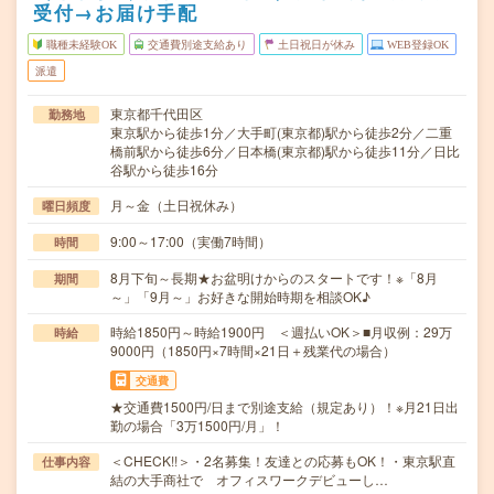
受付→お届け手配
職種未経験OK
交通費別途支給あり
土日祝日が休み
WEB登録OK
派遣
東京都千代田区
勤務地
東京駅から徒歩1分／大手町(東京都)駅から徒歩2分／二重
橋前駅から徒歩6分／日本橋(東京都)駅から徒歩11分／日比
谷駅から徒歩16分
月～金（土日祝休み）
曜日頻度
9:00～17:00（実働7時間）
時間
8月下旬～長期★お盆明けからのスタートです！※「8月
期間
～」「9月～」お好きな開始時期を相談OK♪
時給1850円～時給1900円 ＜週払いOK＞■月収例：29万
時給
9000円（1850円×7時間×21日＋残業代の場合）
交通費
★交通費1500円/日まで別途支給（規定あり）！※月21日出
勤の場合「3万1500円/月」！
＜CHECK!!＞・2名募集！友達との応募もOK！・東京駅直
仕事内容
結の大手商社で オフィスワークデビューし…