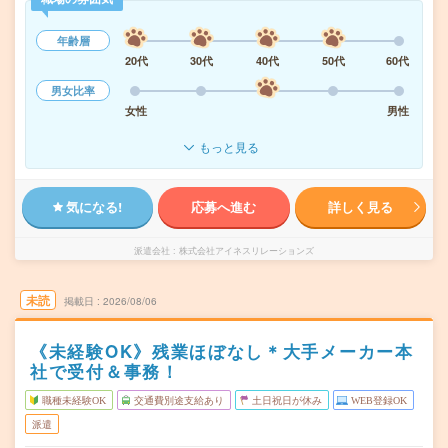
年齢層
20代
30代
40代
50代
60代
男女比率
女性
男性
もっと見る
気になる!
応募へ進む
詳しく見る
派遣会社
株式会社アイネスリレーションズ
未読
掲載日
2026/08/06
《未経験OK》残業ほぼなし＊大手メーカー本
社で受付＆事務！
職種未経験OK
交通費別途支給あり
土日祝日が休み
WEB登録OK
派遣