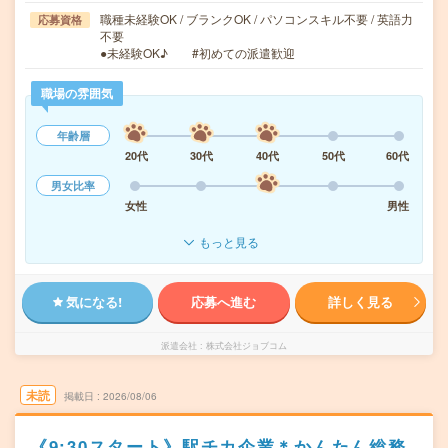
職種未経験OK / ブランクOK / パソコンスキル不要 / 英語力
応募資格
不要
●未経験OK♪ #初めての派遣歓迎
職場の雰囲気
年齢層
20代
30代
40代
50代
60代
男女比率
女性
男性
もっと見る
気になる!
応募へ進む
詳しく見る
派遣会社
株式会社ジョブコム
未読
掲載日
2026/08/06
《9:30スタート》駅チカ企業＊かんたん総務