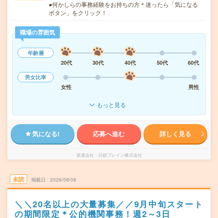
●何かしらの事務経験をお持ちの方＊迷ったら「気になる
ボタン」をクリック！
職場の雰囲気
年齢層
20代
30代
40代
50代
60代
男女比率
女性
男性
もっと見る
気になる!
応募へ進む
詳しく見る
派遣会社
日総ブレイン株式会社
未読
掲載日
2026/08/06
＼＼20名以上の大量募集／／9月中旬スタート
の期間限定＊公的機関事務！週2～3日