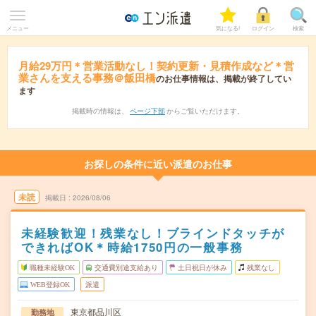
メニュー
気になる!
ログイン
検索
月給29万円＊営業活動なし！契約更新・見積作成など＊営
業さんを支える事務＠飯田橋
のお仕事情報は、掲載が終了してい
ます
掲載時の情報は、
ページ下部
からご覧いただけます。
お探しの条件に近い派遣のお仕事
未読
掲載日
2026/08/06
未経験歓迎！残業なし！ブラインドタッチが
できればOK＊時給1750円の一般事務
職種未経験OK
交通費別途支給あり
土日祝日が休み
残業なし
WEB登録OK
派遣
東京都品川区
勤務地