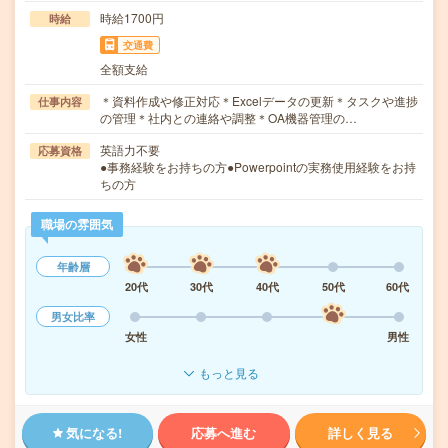
時給1700円
時給
交通費
全額支給
＊資料作成や修正対応＊Excelデータの更新＊タスクや進捗
仕事内容
の管理＊社内との連絡や調整＊OA機器管理の…
英語力不要
応募資格
●事務経験をお持ちの方●Powerpointの実務使用経験をお持
ちの方
職場の雰囲気
年齢層
20代
30代
40代
50代
60代
男女比率
女性
男性
もっと見る
気になる!
応募へ進む
詳しく見る