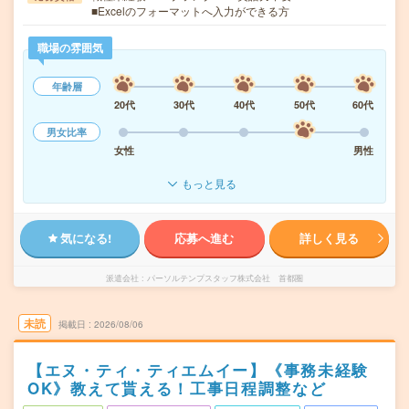
■Excelのフォーマットへ入力ができる方
職場の雰囲気
年齢層
20代
30代
40代
50代
60代
男女比率
女性
男性
もっと見る
気になる!
応募へ進む
詳しく見る
派遣会社
パーソルテンプスタッフ株式会社 首都圏
未読
掲載日
2026/08/06
【エヌ・ティ・ティエムイー】《事務未経験
OK》教えて貰える！工事日程調整など