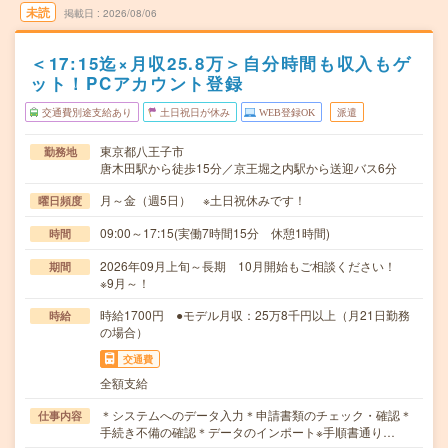
未読
掲載日
2026/08/06
＜17:15迄×月収25.8万＞自分時間も収入もゲ
ット！PCアカウント登録
交通費別途支給あり
土日祝日が休み
WEB登録OK
派遣
東京都八王子市
勤務地
唐木田駅から徒歩15分／京王堀之内駅から送迎バス6分
月～金（週5日） ※土日祝休みです！
曜日頻度
09:00～17:15(実働7時間15分 休憩1時間)
時間
2026年09月上旬～長期 10月開始もご相談ください！
期間
※9月～！
時給1700円 ●モデル月収：25万8千円以上（月21日勤務
時給
の場合）
交通費
全額支給
＊システムへのデータ入力＊申請書類のチェック・確認＊
仕事内容
手続き不備の確認＊データのインポート※手順書通り…