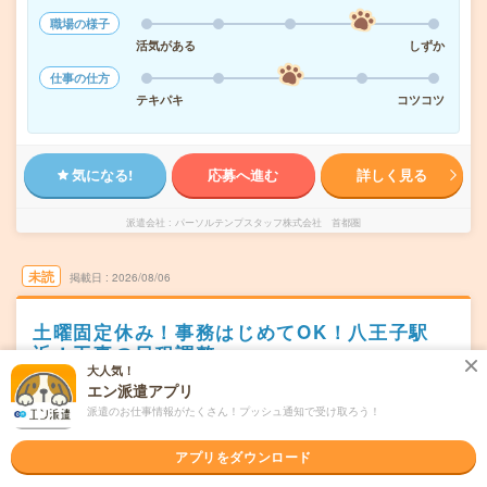
職場の様子
活気がある
しずか
仕事の仕方
テキパキ
コツコツ
気になる!
応募へ進む
詳しく見る
派遣会社
パーソルテンプスタッフ株式会社 首都圏
未読
掲載日
2026/08/06
土曜固定休み！事務はじめてOK！八王子駅
近！工事の日程調整
大人気！
職種未経験OK
エン派遣アプリ
交通費別途支給あり
WEB登録OK
派遣
派遣のお仕事情報がたくさん！プッシュ通知で受け取ろう！
東京都八王子市
勤務地
八王子駅から徒歩2分／京王八王子駅から徒歩9分
アプリをダウンロード
月・火・水・木・金・日(週5日) ※シフト制 ※平日1日＋
曜日頻度