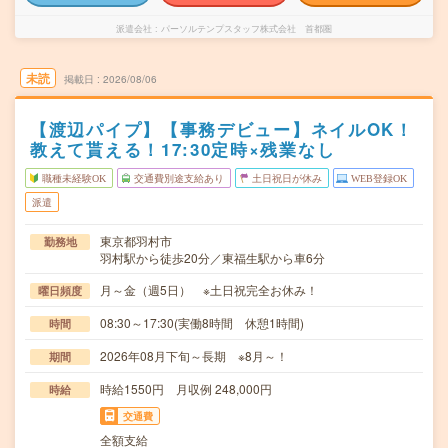
派遣会社
パーソルテンプスタッフ株式会社 首都圏
未読
掲載日
2026/08/06
【渡辺パイプ】【事務デビュー】ネイルOK！
教えて貰える！17:30定時×残業なし
職種未経験OK
交通費別途支給あり
土日祝日が休み
WEB登録OK
派遣
東京都羽村市
勤務地
羽村駅から徒歩20分／東福生駅から車6分
月～金（週5日） ※土日祝完全お休み！
曜日頻度
08:30～17:30(実働8時間 休憩1時間)
時間
2026年08月下旬～長期 ※8月～！
期間
時給1550円 月収例 248,000円
時給
交通費
全額支給