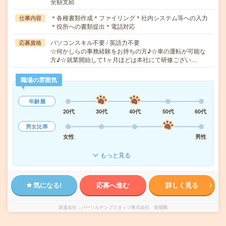
全額支給
＊各種書類作成＊ファイリング＊社内システム等への入力
仕事内容
＊役所への書類提出＊電話対応
パソコンスキル不要 / 英語力不要
応募資格
☆何かしらの事務経験をお持ちの方♪☆車の運転が可能な
方♪☆就業開始して1ヶ月ほどは本社にて研修ござい…
職場の雰囲気
年齢層
20代
30代
40代
50代
60代
男女比率
女性
男性
もっと見る
気になる!
応募へ進む
詳しく見る
派遣会社
パーソルテンプスタッフ株式会社 首都圏