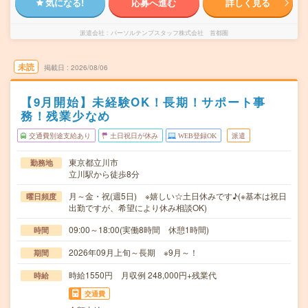
気になる!
応募へ進む
詳しく見る
派遣会社
パーソルテンプスタッフ株式会社 首都圏
未読
掲載日
2026/08/06
【9月開始】未経験OK！長期！サポート事
務！残業少なめ
交通費別途支給あり
土日祝日が休み
WEB登録OK
派遣
東京都立川市
勤務地
立川駅から徒歩8分
月～金・祝(週5日) ※嬉しい☆土日休みです♪(※基本は祝日
曜日頻度
出勤ですが、希望により休み相談OK)
09:00～18:00(実働8時間 休憩1時間)
時間
2026年09月上旬～長期 ※9月～！
期間
時給1550円 月収例 248,000円+残業代
時給
交通費