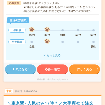
職種未経験OK / ブランクOK
応募資格
★何かしらの事務経験がある方！★社内メールとシステム
表記が英語のため抵抗感がない方！#初めての派遣歓…
職場の雰囲気
年齢層
20代
30代
40代
50代
60代
男女比率
女性
男性
もっと見る
気になる!
応募へ進む
詳しく見る
派遣会社
株式会社レゾナゲート
未読
掲載日
2026/08/06
＼東京駅×人気の9-17時＊／大手商社で注文