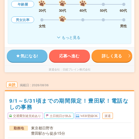
年齢層
20代
30代
40代
50代
60代
男女比率
女性
男性
もっと見る
気になる!
応募へ進む
詳しく見る
派遣会社
日総ブレイン株式会社
未読
掲載日
2026/08/06
9/1～5/31頃までの期間限定！豊田駅！電話な
しの事務
交通費別途支給あり
土日祝日が休み
WEB登録OK
派遣
東京都日野市
勤務地
豊田駅から徒歩15分