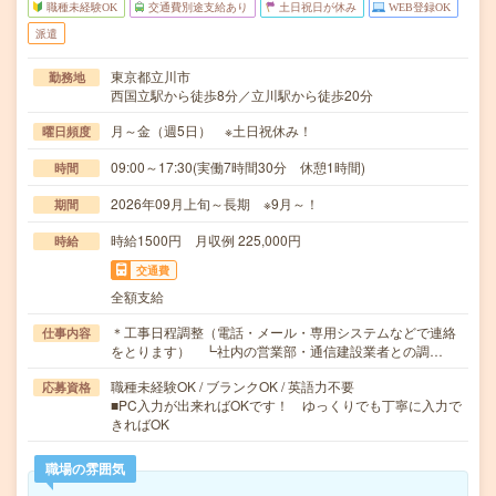
職種未経験OK
交通費別途支給あり
土日祝日が休み
WEB登録OK
派遣
東京都立川市
勤務地
西国立駅から徒歩8分／立川駅から徒歩20分
月～金（週5日） ※土日祝休み！
曜日頻度
09:00～17:30(実働7時間30分 休憩1時間)
時間
2026年09月上旬～長期 ※9月～！
期間
時給1500円 月収例 225,000円
時給
交通費
全額支給
＊工事日程調整（電話・メール・専用システムなどで連絡
仕事内容
をとります） ┗社内の営業部・通信建設業者との調…
職種未経験OK / ブランクOK / 英語力不要
応募資格
■PC入力が出来ればOKです！ ゆっくりでも丁寧に入力で
きればOK
職場の雰囲気