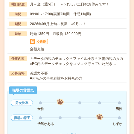
月～金（週5日） ※うれしい土日祝お休みです！
曜日頻度
09:00～17:00(実働7時間 休憩1時間)
時間
2026年09月上旬～長期 ※9月～！
期間
時給1350円 月収例 189,000円
時給
交通費
全額支給
＊データ内容のチェック＊ファイル検索＊不備内容の入力
仕事内容
※PC内のデータチェックをコツコツ行っていただき…
英語力不要
応募資格
■何らかの事務経験をお持ちの方
職場の雰囲気
男女比率
女性
男性
職場の様子
活気がある
しずか