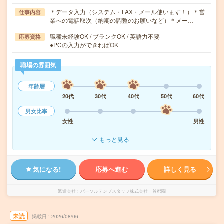
＊データ入力（システム・FAX・メール使います！）＊営
仕事内容
業への電話取次（納期の調整のお願いなど）＊メー…
職種未経験OK / ブランクOK / 英語力不要
応募資格
●PCの入力ができればOK
職場の雰囲気
年齢層
20代
30代
40代
50代
60代
男女比率
女性
男性
もっと見る
気になる!
応募へ進む
詳しく見る
派遣会社
パーソルテンプスタッフ株式会社 首都圏
未読
掲載日
2026/08/06