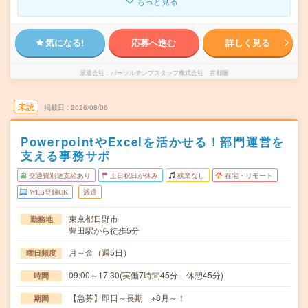
もっと見る
気になる!
応募へ進む
詳しく見る
派遣会社
パーソルテンプスタッフ株式会社 首都圏
未読
掲載日
2026/08/06
PowerpointやExcelを活かせる！部門運営を
支える事務サポ
交通費別途支給あり
土日祝日が休み
残業なし
在宅・リモート
WEB登録OK
派遣
東京都日野市
勤務地
豊田駅から徒歩5分
月～金（週5日）
曜日頻度
09:00～17:30(実働7時間45分 休憩45分)
時間
【急募】即日～長期 ※8月～！
期間