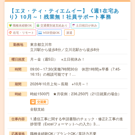
【エヌ・ティ・ティエムイー】《週1在宅あ
り》10月～！残業無！社員サポート事務
職種未経験OK
交通費別途支給あり
土日祝日が休み
在宅・リモート
WEB登録OK
派遣
東京都立川市
勤務地
立川駅から徒歩8分／立川北駅から徒歩8分
月～金（週5日） ※土日祝休み！
曜日頻度
09:00～17:30(実働7時間30分 休憩1時間)※早番（7:45-
時間
16:15）の相談可能です！…
2026年10月上旬～長期 ※10月～！
期間
時給1500円 ★月収例：236,250円（21日就業の場合）
時給
交通費
全額支給
1.通信工事に関する申請書類のチェック・修正2.工事の進
仕事内容
捗管理（Excelフォーマットへの入力）3.…
職種未経験OK / ブランクOK / 英語力不要
応募資格