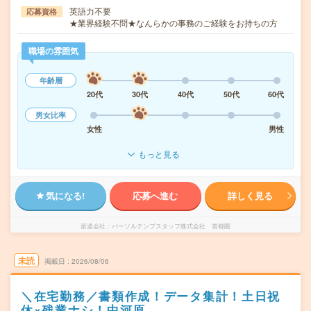
英語力不要
応募資格
★業界経験不問★なんらかの事務のご経験をお持ちの方
職場の雰囲気
年齢層
20代
30代
40代
50代
60代
男女比率
女性
男性
もっと見る
気になる!
応募へ進む
詳しく見る
派遣会社
パーソルテンプスタッフ株式会社 首都圏
未読
掲載日
2026/08/06
＼在宅勤務／書類作成！データ集計！土日祝
休×残業ナシ！中河原