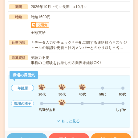
2026年10月上旬～長期 ※10月～！
期間
時給1600円
時給
交通費
全額支給
＊データ入力やチェック＊手配に関する連絡対応＊スケジ
仕事内容
ュールの確認や更新＊社内メンバーとのやり取り＊各…
英語力不要
応募資格
事務のご経験をお持ちの方業界未経験OK！
職場の雰囲気
年齢層
20代
30代
40代
50代
60代
職場の様子
活気がある
しずか
もっと見る