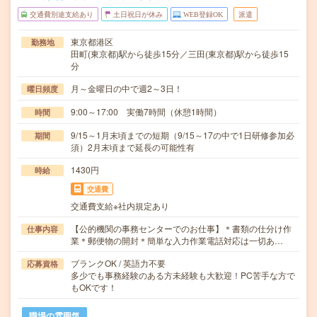
交通費別途支給あり
土日祝日が休み
WEB登録OK
派遣
東京都港区
勤務地
田町(東京都)駅から徒歩15分／三田(東京都)駅から徒歩15
分
月～金曜日の中で週2～3日！
曜日頻度
9:00～17:00 実働7時間（休憩1時間）
時間
9/15～1月末頃までの短期（9/15～17の中で1日研修参加必
期間
須）2月末頃まで延長の可能性有
1430円
時給
交通費
交通費支給※社内規定あり
【公的機関の事務センターでのお仕事】＊書類の仕分け作
仕事内容
業＊郵便物の開封＊簡単な入力作業電話対応は一切あ…
ブランクOK / 英語力不要
応募資格
多少でも事務経験のある方未経験も大歓迎！PC苦手な方で
もOKです！
職場の雰囲気