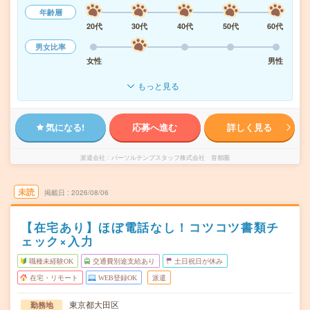
年齢層
20代
30代
40代
50代
60代
男女比率
女性
男性
もっと見る
気になる!
応募へ進む
詳しく見る
派遣会社
パーソルテンプスタッフ株式会社 首都圏
未読
掲載日
2026/08/06
【在宅あり】ほぼ電話なし！コツコツ書類チ
ェック×入力
職種未経験OK
交通費別途支給あり
土日祝日が休み
在宅・リモート
WEB登録OK
派遣
東京都大田区
勤務地