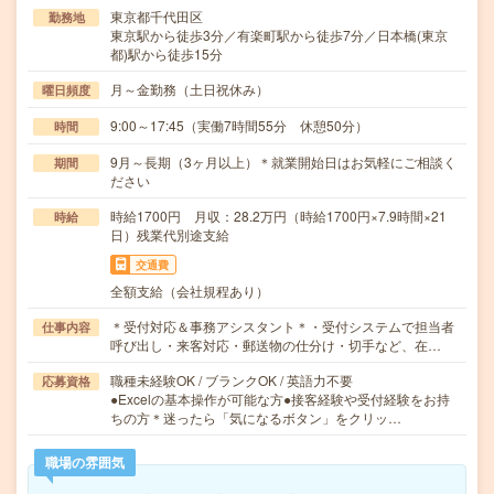
東京都千代田区
勤務地
東京駅から徒歩3分／有楽町駅から徒歩7分／日本橋(東京
都)駅から徒歩15分
月～金勤務（土日祝休み）
曜日頻度
9:00～17:45（実働7時間55分 休憩50分）
時間
9月～長期（3ヶ月以上）＊就業開始日はお気軽にご相談く
期間
ださい
時給1700円 月収：28.2万円（時給1700円×7.9時間×21
時給
日）残業代別途支給
交通費
全額支給（会社規程あり）
＊受付対応＆事務アシスタント＊・受付システムで担当者
仕事内容
呼び出し・来客対応・郵送物の仕分け・切手など、在…
職種未経験OK / ブランクOK / 英語力不要
応募資格
●Excelの基本操作が可能な方●接客経験や受付経験をお持
ちの方＊迷ったら「気になるボタン」をクリッ…
職場の雰囲気