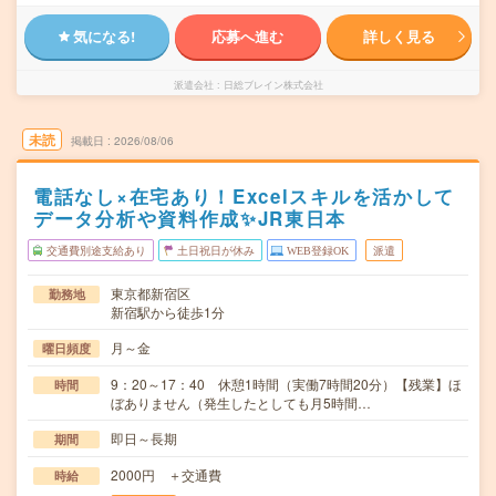
気になる!
応募へ進む
詳しく見る
派遣会社
日総ブレイン株式会社
未読
掲載日
2026/08/06
電話なし×在宅あり！Excelスキルを活かして
データ分析や資料作成✨JR東日本
交通費別途支給あり
土日祝日が休み
WEB登録OK
派遣
東京都新宿区
勤務地
新宿駅から徒歩1分
月～金
曜日頻度
9：20～17：40 休憩1時間（実働7時間20分）【残業】ほ
時間
ぼありません（発生したとしても月5時間…
即日～長期
期間
2000円 ＋交通費
時給