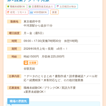
職種未経験OK
交通費別途支給あり
土日祝日が休み
在宅・リモート
WEB登録OK
派遣
東京都府中市
勤務地
中河原駅から徒歩11分
月～金（週5日）
曜日頻度
09:00～17:30(実働7時間30分 休憩1時間)
時間
2026年09月上旬～長期 ※9月～！
期間
時給1500円 月収例 225,000円
時給
交通費
全額支給
＊データのとりまとめ＊書類作成＊請求書確認＊メール対
仕事内容
応＊経費精算＊来客対応など、その他付随業務
職種未経験OK / ブランクOK / 英語力不要
応募資格
※業界未経験OK！
職場の雰囲気