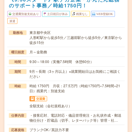
のサポート事務／時給1750円！
交通費別途支給あり
土日祝日が休み
残業なし
WEB登録OK
派遣
東京都中央区
勤務地
人形町駅から徒歩5分／三越前駅から徒歩5分／東京駅から
徒歩15分
月～金勤務
曜日頻度
9:30～18:00（実働7.5時間 休憩60分）
時間
9月～長期（3ヶ月以上）※就業開始日はお気軽にご相談く
期間
ださい
時給 1750円 月収：27.5万円（時給1750円×7.5時間×21
時給
日）残業代：別途支給
交通費
全額支給（会社規程あり）
・接客応対、電話対応・備品管理発注・お礼状作成・郵送
仕事内容
物仕分け・貯蔵品（切手、レターパック等）管理・社…
ブランクOK / 英語力不要
応募資格