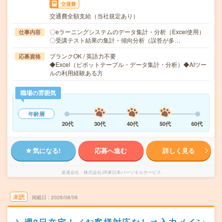
交通費
交通費全額支給（当社規定あり）
〇eラーニングシステムのデータ集計・分析（Excel使用）
仕事内容
〇受講テスト結果の集計・傾向分析（誤答が多…
ブランクOK / 英語力不要
応募資格
◆Excel（ピボットテーブル・データ集計・分析）◆AIツー
ルの利用経験ある方
職場の雰囲気
年齢層
20代
30代
40代
50代
60代
気になる!
応募へ進む
詳しく見る
派遣会社
株式会社JR東日本パーソネルサービス
未読
掲載日
2026/08/06