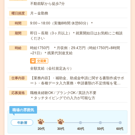
不動前駅から徒歩7分
月～金勤務
曜日頻度
9:00～18:00（実働8時間 休憩60分）＊
時間
即日～長期（3ヶ月以上）＊就業開始日はお気軽にご相談
期間
ください
時給1750円 ＊月収例：29.4万円（時給1750円×8時間
時給
×21日）＊残業代別途支給
交通費
全額支給（会社規定あり）
【業務内容】・補助金、助成金申請に関する書類作成サポ
仕事内容
ート・各種データ入力業務・申請書類の不足情報を電…
職種未経験OK / ブランクOK / 英語力不要
応募資格
＊タッチタイピングでの入力が可能な方
職場の雰囲気
年齢層
20代
30代
40代
50代
60代