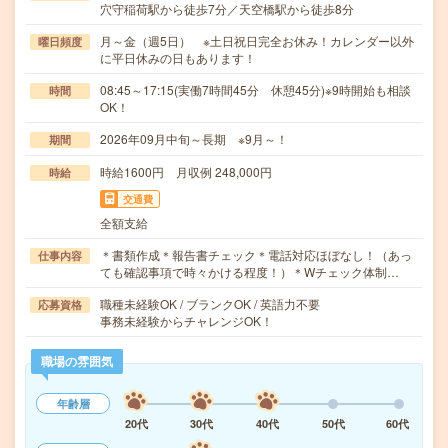
穴守稲荷駅から徒歩7分／天空橋駅から徒歩8分
月～金（週5日） ※土日祝日完全お休み！カレンダー以外
曜日頻度
に平日休みの日もあります！
08:45～17:15(実働7時間45分 休憩45分)※9時開始も相談
時間
OK！
2026年09月中旬～長期 ※9月～！
期間
時給1600円 月収例 248,000円
時給
交通費
全額支給
＊書類作成＊報告書チェック＊電話対応ほぼなし！（あっ
仕事内容
ても確認事項で時々かける程度！）＊Wチェック体制…
職種未経験OK / ブランクOK / 英語力不要
応募資格
事務未経験からチャレンジOK！
職場の雰囲気
年齢層
20代
30代
40代
50代
60代