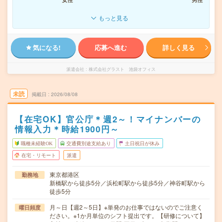
もっと見る
気になる!
応募へ進む
詳しく見る
派遣会社
株式会社グラスト 池袋オフィス
未読
掲載日
2026/08/08
【在宅OK】官公庁＊週2～！マイナンバーの
情報入力＊時給1900円～
職種未経験OK
交通費別途支給あり
土日祝日が休み
在宅・リモート
派遣
東京都港区
勤務地
新橋駅から徒歩5分／浜松町駅から徒歩5分／神谷町駅から
徒歩5分
月～日【週2～5日】※単発のお仕事ではないのでご注意く
曜日頻度
ださい。※1か月単位のシフト提出です。【研修について】