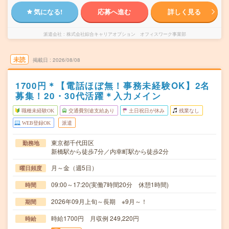
気になる!
応募へ進む
詳しく見る
派遣会社
株式会社綜合キャリアオプション オフィスワーク事業部
未読
掲載日
2026/08/08
1700円＊【電話ほぼ無！事務未経験OK】2名
募集！20・30代活躍＊入力メイン
職種未経験OK
交通費別途支給あり
土日祝日が休み
残業なし
WEB登録OK
派遣
東京都千代田区
勤務地
新橋駅から徒歩7分／内幸町駅から徒歩2分
月～金（週5日）
曜日頻度
09:00～17:20(実働7時間20分 休憩1時間)
時間
2026年09月上旬～長期 ※9月～！
期間
時給1700円 月収例 249,220円
時給