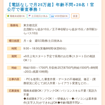
【電話なしで月25万超】年齢不問×28名！官
公庁で審査事務！
職種未経験OK
土日祝日が休み
WEB登録OK
派遣
東京都北区
勤務地
志茂駅から徒歩10分／王子神谷駅から徒歩15分／赤羽駅か
らバス10分
月～金 週5日勤務/土日祝休み
曜日頻度
9:00～18:00(実働8時間/休憩60分)
時間
※9月上旬スタート予定で長期のお仕事(スタート日の相談
期間
OK！)
時給1500～1700円 月収例:25万8750円(時給1500円×8時間
時給
×20日+残業10時間)
・PCを使用した審査作業・データの不備確認、修正・(業
仕事内容
務状況に応じて)封入作業・レイアウト変更などの…
職種未経験OK / ブランクOK / パソコンスキル不要 / 英語力
応募資格
不要
◆未経験&ブランクOK！～研修あり～◆パソコンは基本操
作(文字入力)ができればOK◆年齢/職歴不問♪…