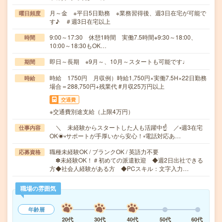
月～金 ※平日5日勤務 ※業務習得後、週3日在宅が可能で
曜日頻度
す♪ ＃週3日在宅以上
9:00～17:30 休憩1時間 実働7.5時間※9:30～18:00、
時間
10:00～18:30もOK…
即日～長期 ※9月～、10月～スタートも可能です♩
期間
時給 1750円 月収例）時給1,750円×実働7.5H×22日勤務
時給
場合＝288,750円+残業代 #月収25万円以上
交通費
※交通費別途支給（上限4万円）
＼ 未経験からスタートした人も活躍中☝ ／▫週3在宅
仕事内容
OK☀▫サポートが手厚いから安心！▫電話対応あ…
職種未経験OK / ブランクOK / 英語力不要
応募資格
✽未経験OK！＃初めての派遣歓迎 ◆週2日出社できる
方◆社会人経験がある方 ◆PCスキル：文字入力…
職場の雰囲気
年齢層
20代
30代
40代
50代
60代