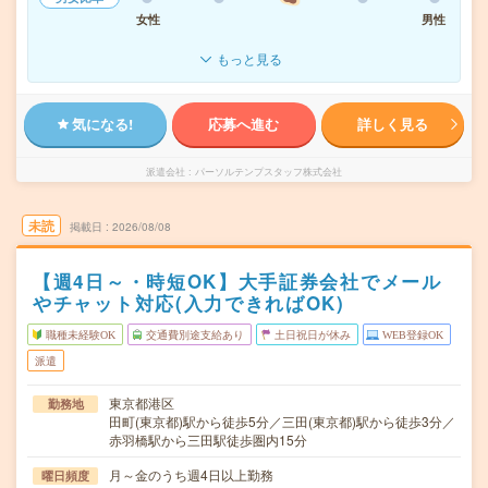
女性
男性
もっと見る
気になる!
応募へ進む
詳しく見る
派遣会社
パーソルテンプスタッフ株式会社
未読
掲載日
2026/08/08
【週4日～・時短OK】大手証券会社でメール
やチャット対応(入力できればOK)
職種未経験OK
交通費別途支給あり
土日祝日が休み
WEB登録OK
派遣
東京都港区
勤務地
田町(東京都)駅から徒歩5分／三田(東京都)駅から徒歩3分／
赤羽橋駅から三田駅徒歩圏内15分
月～金のうち週4日以上勤務
曜日頻度