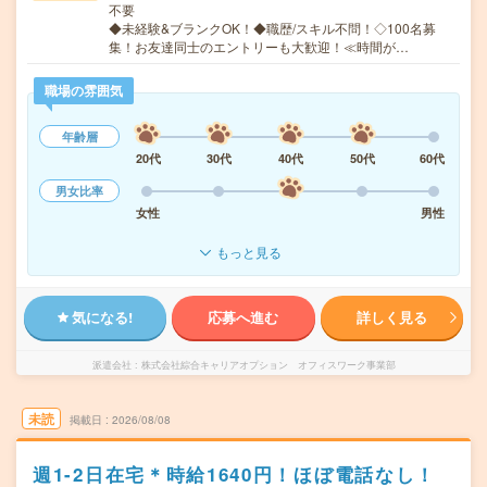
不要
◆未経験&ブランクOK！◆職歴/スキル不問！◇100名募
集！お友達同士のエントリーも大歓迎！≪時間が…
職場の雰囲気
年齢層
20代
30代
40代
50代
60代
男女比率
女性
男性
もっと見る
気になる!
応募へ進む
詳しく見る
派遣会社
株式会社綜合キャリアオプション オフィスワーク事業部
未読
掲載日
2026/08/08
週1-2日在宅＊時給1640円！ほぼ電話なし！