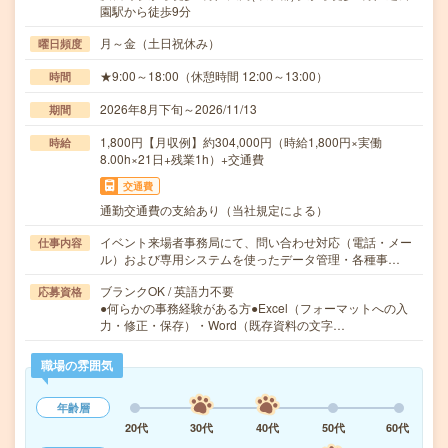
園駅から徒歩9分
月～金（土日祝休み）
曜日頻度
★9:00～18:00（休憩時間 12:00～13:00）
時間
2026年8月下旬～2026/11/13
期間
1,800円【月収例】約304,000円（時給1,800円×実働
時給
8.00h×21日+残業1h）+交通費
交通費
通勤交通費の支給あり（当社規定による）
イベント来場者事務局にて、問い合わせ対応（電話・メー
仕事内容
ル）および専用システムを使ったデータ管理・各種事…
ブランクOK / 英語力不要
応募資格
●何らかの事務経験がある方●Excel（フォーマットへの入
力・修正・保存）・Word（既存資料の文字…
職場の雰囲気
年齢層
20代
30代
40代
50代
60代