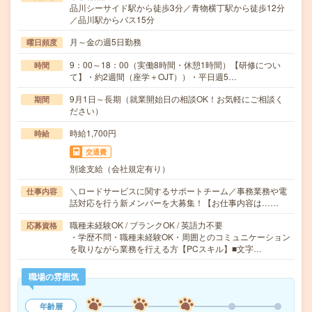
品川シーサイド駅から徒歩3分／青物横丁駅から徒歩12分
／品川駅からバス15分
月～金の週5日勤務
曜日頻度
9：00～18：00（実働8時間・休憩1時間）【研修につい
時間
て】・約2週間（座学＋OJT））・平日週5…
9月1日～長期（就業開始日の相談OK！お気軽にご相談く
期間
ださい）
時給1,700円
時給
交通費
別途支給（会社規定有り）
＼ロードサービスに関するサポートチーム／事務業務や電
仕事内容
話対応を行う新メンバーを大募集！【お仕事内容は……
職種未経験OK / ブランクOK / 英語力不要
応募資格
・学歴不問・職種未経験OK・周囲とのコミュニケーション
を取りながら業務を行える方【PCスキル】■文字…
職場の雰囲気
年齢層