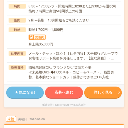
8:30～17:00シフト開始時間は8:30または9:00から選択可
時間
能終了時間は実働5時間以上の範囲…
9月～長期 10月開始もご相談ください
期間
時給1,700円～1,800円
時給
交通費
月上限35,000円
メール・チャット対応！【仕事内容】大手銀行グループで
仕事内容
お客様サポート業務をお任せします。【主な業務】・…
職種未経験OK / ブランクOK / 英語力不要
応募資格
≪未経験OK≫◆PCスキル・コピー＆ペースト、画面切
替、基本的なショートカット操作ができればOK入社…
気になる!
応募へ進む
詳しく見る
派遣会社
SocioFuture WIT株式会社
未読
掲載日
2026/08/08