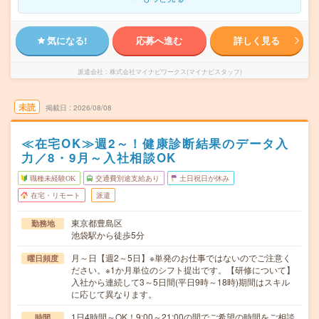
気になる!
応募へ進む
詳しく見る
派遣会社
株式会社マイナビワークス(マイナビスタッフ)
未読
掲載日
2026/08/08
≪在宅OK≫週2～！健康診断結果のデータ入
力／8・9月～入社相談OK
職種未経験OK
交通費別途支給あり
土日祝日が休み
在宅・リモート
派遣
東京都豊島区
勤務地
池袋駅から徒歩5分
月～日【週2～5日】※単発のお仕事ではないのでご注意く
曜日頻度
ださい。※1か月単位のシフト提出です。【研修について】
入社から連続して3～5日間(平日9時～18時)期間はスキル
に応じて異なります。
1日4時間～OK！9:00～21:00の間でご希望の時間をご相談
時間