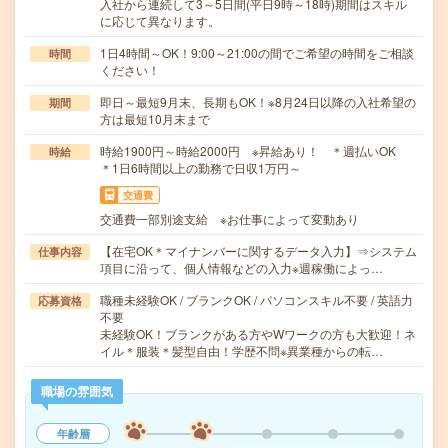
入社から連続して3～5日間(平日9時～18時)期間はスキル
に応じて異なります。
1日4時間～OK！9:00～21:00の間でご希望の時間をご相談
時間
ください！
即日～最短9月末、長期もOK！※8月24日以降の入社希望の
期間
方は最短10月末まで
時給1900円～時給2000円 ※昇給あり！ ＊週払いOK
時給
＊1日6時間以上の勤務で日収1万円～
交通費
交通費一部別途支給 ※お仕事によって変動あり
【在宅OK＊マイナンバーに関するデータ入力】⇒システム
仕事内容
項目に沿って、個人情報などの入力※週稼働によっ…
職種未経験OK / ブランクOK / パソコンスキル不要 / 英語力
応募資格
不要
未経験OK！ブランクがある方やWワークの方も大歓迎！ネ
イル＊服装＊髪型自由！学歴不問※異業種からの転…
職場の雰囲気
年齢層