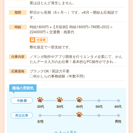
業はほとんど発生しません。
即日から長期（6ヶ月～）です。※8月～開始も応相談で
期間
す。
時給1600円 ※【月収例】時給1600円×7時間×20日＝
時給
224000円＋交通費・残業代
交通費
弊社規定で一部支給です。
／マンガ制作やアプリ開発を行うエンタメ企業にて、かん
仕事内容
たんデータ入力のお仕事！基本的なPC操作ができれ…
ブランクOK / 英語力不要
応募資格
〇何かしらの事務経験（年数不問）
職場の雰囲気
年齢層
20代
30代
40代
50代
60代
男女比率
女性
男性
もっと見る