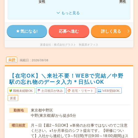
女性
男性
もっと見る
気になる!
応募へ進む
詳しく見る
派遣会社
株式会社グラスト 秋葉原オフィス
未読
掲載日
2026/08/08
【在宅OK】＼来社不要！WEBで完結／中野
駅の忘れ物のデータ入力＊日払いOK
職種未経験OK
土日祝日が休み
在宅・リモート
WEB登録OK
派遣
東京都中野区
勤務地
中野(東京都)駅から徒歩5分
月～日【週2～5日OK】※単発のお仕事ではないのでご注意
曜日頻度
ください。※1か月単位のシフト提出です。【研修につい
て】入社から連続して3～5日間(平日9:00～18:00)期間はス