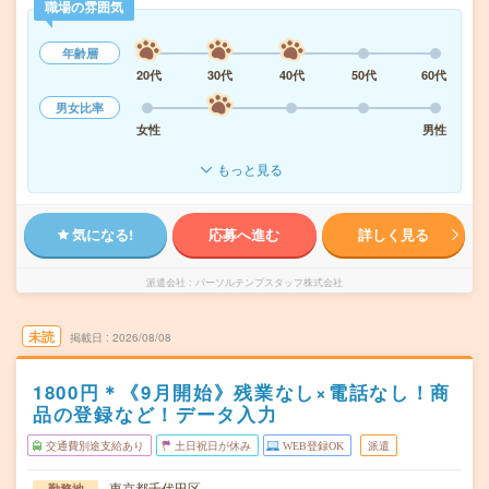
職場の雰囲気
年齢層
20代
30代
40代
50代
60代
男女比率
女性
男性
もっと見る
気になる!
応募へ進む
詳しく見る
派遣会社
パーソルテンプスタッフ株式会社
未読
掲載日
2026/08/08
1800円＊《9月開始》残業なし×電話なし！商
品の登録など！データ入力
交通費別途支給あり
土日祝日が休み
WEB登録OK
派遣
東京都千代田区
勤務地