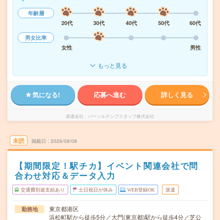
年齢層
20代
30代
40代
50代
60代
男女比率
女性
男性
もっと見る
気になる!
応募へ進む
詳しく見る
派遣会社
パーソルテンプスタッフ株式会社
未読
掲載日
2026/08/08
【期間限定！駅チカ】イベント関連会社で問
合わせ対応＆データ入力
交通費別途支給あり
土日祝日が休み
WEB登録OK
派遣
東京都港区
勤務地
浜松町駅から徒歩5分／大門(東京都)駅から徒歩4分／芝公