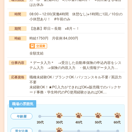
はお休み
08:00～12:00(実働4時間 休憩なし)※1時間に1回／10分の
時間
小休憩あり！ #午前のみ
【急募】即日～長期 ※8月～！
期間
時給1750円 月収例 84,000円
時給
交通費
全額支給
＊データ入力＊ →受注した自動車保険の申込内容をシス
仕事内容
テム入力 →保険の内容入力 ・個人情報データ入力…
職種未経験OK / ブランクOK / パソコンスキル不要 / 英語力
応募資格
不要
未経験OK！★PC入力ができればOK※販売職でのバックヤ
ード事務・学生時代のPC使用経験があればOK…
職場の雰囲気
年齢層
20代
30代
40代
50代
60代
男女比率