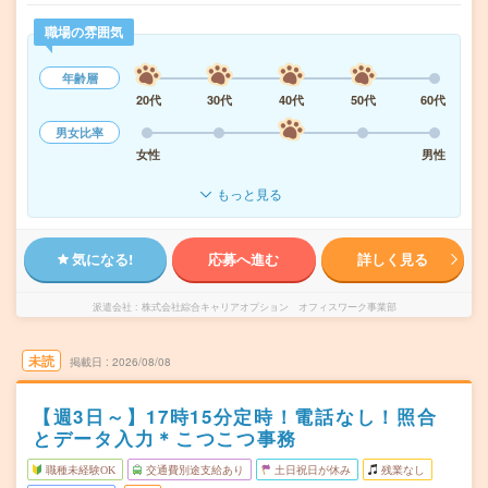
職場の雰囲気
年齢層
20代
30代
40代
50代
60代
男女比率
女性
男性
もっと見る
気になる!
応募へ進む
詳しく見る
派遣会社
株式会社綜合キャリアオプション オフィスワーク事業部
未読
掲載日
2026/08/08
【週3日～】17時15分定時！電話なし！照合
とデータ入力＊こつこつ事務
職種未経験OK
交通費別途支給あり
土日祝日が休み
残業なし