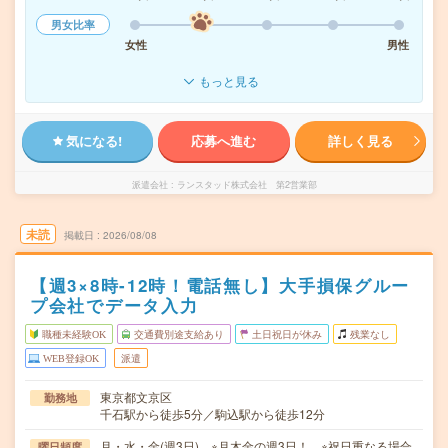
男女比率
女性
男性
もっと見る
気になる!
応募へ進む
詳しく見る
派遣会社
ランスタッド株式会社 第2営業部
未読
掲載日
2026/08/08
【週3×8時-12時！電話無し】大手損保グルー
プ会社でデータ入力
職種未経験OK
交通費別途支給あり
土日祝日が休み
残業なし
WEB登録OK
派遣
東京都文京区
勤務地
千石駅から徒歩5分／駒込駅から徒歩12分
月・水・金(週3日) ※月木金の週3日！ ※祝日重なる場合
曜日頻度