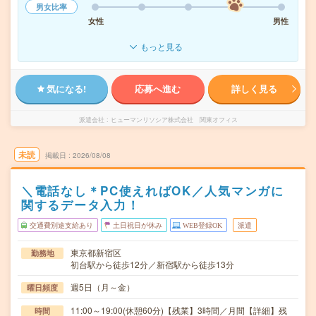
男女比率
女性
男性
もっと見る
気になる!
応募へ進む
詳しく見る
派遣会社
ヒューマンリソシア株式会社 関東オフィス
未読
掲載日
2026/08/08
＼電話なし＊PC使えればOK／人気マンガに
関するデータ入力！
交通費別途支給あり
土日祝日が休み
WEB登録OK
派遣
東京都新宿区
勤務地
初台駅から徒歩12分／新宿駅から徒歩13分
週5日（月～金）
曜日頻度
11:00～19:00(休憩60分)【残業】3時間／月間【詳細】残
時間