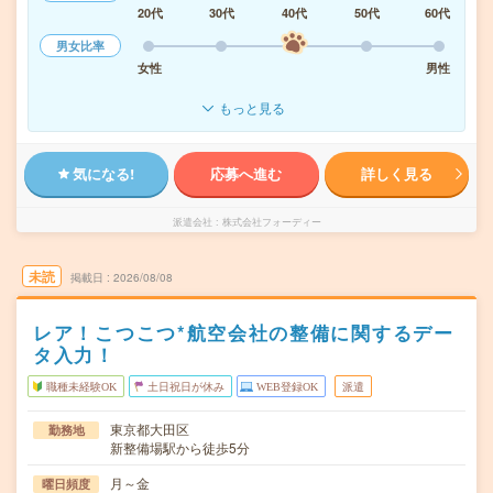
20代
30代
40代
50代
60代
男女比率
女性
男性
もっと見る
気になる!
応募へ進む
詳しく見る
派遣会社
株式会社フォーディー
未読
掲載日
2026/08/08
レア！こつこつ*航空会社の整備に関するデー
タ入力！
職種未経験OK
土日祝日が休み
WEB登録OK
派遣
東京都大田区
勤務地
新整備場駅から徒歩5分
月～金
曜日頻度