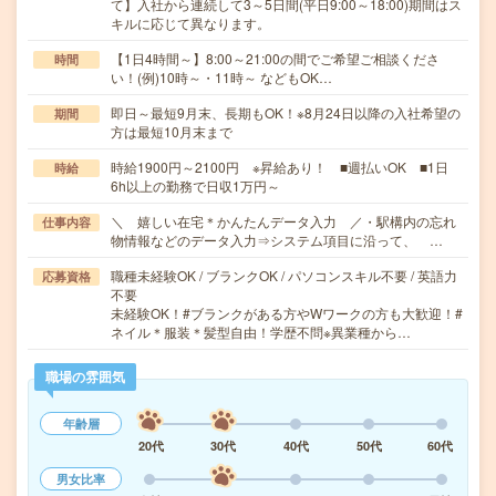
て】入社から連続して3～5日間(平日9:00～18:00)期間はス
キルに応じて異なります。
【1日4時間～】8:00～21:00の間でご希望ご相談くださ
時間
い！(例)10時～・11時～ などもOK…
即日～最短9月末、長期もOK！※8月24日以降の入社希望の
期間
方は最短10月末まで
時給1900円～2100円 ※昇給あり！ ■週払いOK ■1日
時給
6h以上の勤務で日収1万円～
＼ 嬉しい在宅＊かんたんデータ入力 ／・駅構内の忘れ
仕事内容
物情報などのデータ入力⇒システム項目に沿って、 …
職種未経験OK / ブランクOK / パソコンスキル不要 / 英語力
応募資格
不要
未経験OK！#ブランクがある方やWワークの方も大歓迎！#
ネイル＊服装＊髪型自由！学歴不問※異業種から…
職場の雰囲気
年齢層
20代
30代
40代
50代
60代
男女比率