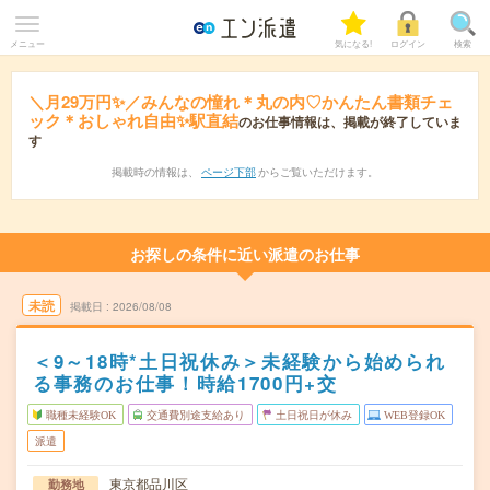
メニュー
気になる!
ログイン
検索
＼月29万円✨／みんなの憧れ＊丸の内♡かんたん書類チェ
ック＊おしゃれ自由✨駅直結
のお仕事情報は、掲載が終了していま
す
掲載時の情報は、
ページ下部
からご覧いただけます。
お探しの条件に近い派遣のお仕事
未読
掲載日
2026/08/08
＜9～18時*土日祝休み＞未経験から始められ
る事務のお仕事！時給1700円+交
職種未経験OK
交通費別途支給あり
土日祝日が休み
WEB登録OK
派遣
東京都品川区
勤務地