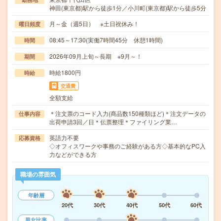
神田(東京都)駅から徒歩1分／小川町(東京都)駅から徒歩5分
月～金（週5日） ※土日祝休み！
曜日頻度
08:45～17:30(実働7時間45分 休憩1時間)
時間
2026年09月上旬～長期 ※9月～！
期間
時給1800円
時給
交通費
全額支給
＊注文票のコード入力(商品数150種類ほど)＊注文データの
仕事内容
出荷申請3回／日＊伝票整理＊ファイリング業…
英語力不要
応募資格
◇オフィスワークや事務のご経験がある方◇基本的なPC入
力などができる方
職場の雰囲気
年齢層
20代
30代
40代
50代
60代
男女比率