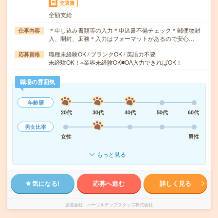
交通費
全額支給
＊申し込み書類等の入力＊申込書不備チェック＊郵便物封
仕事内容
入、開封、庶務＊入力はフォーマットがあるので安心…
職種未経験OK / ブランクOK / 英語力不要
応募資格
未経験OK！※業界未経験OK■OA入力できればOK！
職場の雰囲気
年齢層
20代
30代
40代
50代
60代
男女比率
女性
男性
もっと見る
気になる!
応募へ進む
詳しく見る
派遣会社
パーソルテンプスタッフ株式会社