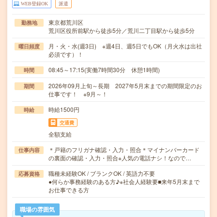
WEB登録OK
派遣
東京都荒川区
勤務地
荒川区役所前駅から徒歩5分／荒川二丁目駅から徒歩5分
月・火・水(週3日) ※週4日、週5日でもOK（月火水は出社
曜日頻度
必須です）！
08:45～17:15(実働7時間30分 休憩1時間)
時間
2026年09月上旬～長期 2027年5月末までの期間限定のお
期間
仕事です！ ※9月～！
時給1500円
時給
交通費
全額支給
＊戸籍のフリガナ確認・入力・照合＊マイナンバーカード
仕事内容
の裏面の確認・入力・照合※人気の電話ナシ！なので…
職種未経験OK / ブランクOK / 英語力不要
応募資格
●何らか事務経験のある方♪※社会人経験要■来年5月末まで
お仕事できる方
職場の雰囲気