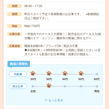
08:30～17:30
時間
即日スタート予定で長期勤務のお仕事です。 ※勤務開始
期間
日はご相談下さい。
時給1700円
時給
！空港内でのデータ入力業務！・航空会社のデータ入力(航
仕事内容
空機のドア・エンジン・機体等の整備に関するデー…
職種未経験OK / ブランクOK / 英語力不要
応募資格
◆未経験OK！≪WEB登録OK！お気軽に登録ください≫翌
月スタートも歓迎のお仕事満載！就業日の相談も…
職場の雰囲気
年齢層
20代
30代
40代
50代
60代
男女比率
女性
男性
もっと見る