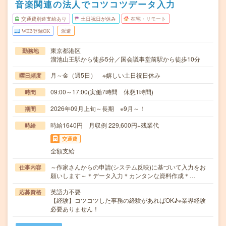
音楽関連の法人でコツコツデータ入力
交通費別途支給あり
土日祝日が休み
在宅・リモート
WEB登録OK
派遣
東京都港区
勤務地
溜池山王駅から徒歩5分／国会議事堂前駅から徒歩10分
月～金（週5日） ※嬉しい土日祝日休み
曜日頻度
09:00～17:00(実働7時間 休憩1時間)
時間
2026年09月上旬～長期 ※9月～！
期間
時給1640円 月収例 229,600円+残業代
時給
交通費
全額支給
～作家さんからの申請(システム反映)に基づいて入力をお
仕事内容
願いします～＊データ入力＊カンタンな資料作成＊…
英語力不要
応募資格
【経験】コツコツした事務の経験があればOK♪※業界経験
必要ありません！