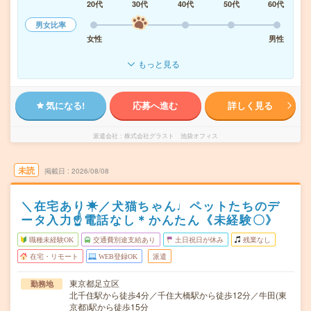
20代
30代
40代
50代
60代
男女比率
女性
男性
もっと見る
気になる!
応募へ進む
詳しく見る
派遣会社
株式会社グラスト 池袋オフィス
未読
掲載日
2026/08/08
＼在宅あり☀／犬猫ちゃん♩ペットたちのデ
ータ入力☝電話なし＊かんたん《未経験〇》
職種未経験OK
交通費別途支給あり
土日祝日が休み
残業なし
在宅・リモート
WEB登録OK
派遣
東京都足立区
勤務地
北千住駅から徒歩4分／千住大橋駅から徒歩12分／牛田(東
京都)駅から徒歩15分