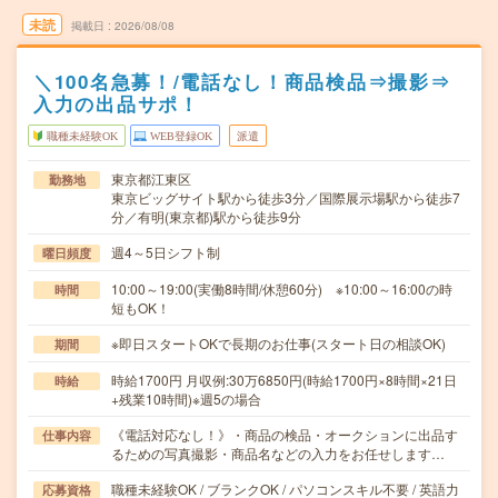
未読
掲載日
2026/08/08
＼100名急募！/電話なし！商品検品⇒撮影⇒
入力の出品サポ！
職種未経験OK
WEB登録OK
派遣
東京都江東区
勤務地
東京ビッグサイト駅から徒歩3分／国際展示場駅から徒歩7
分／有明(東京都)駅から徒歩9分
週4～5日シフト制
曜日頻度
10:00～19:00(実働8時間/休憩60分) ※10:00～16:00の時
時間
短もOK！
※即日スタートOKで長期のお仕事(スタート日の相談OK)
期間
時給1700円 月収例:30万6850円(時給1700円×8時間×21日
時給
+残業10時間)※週5の場合
《電話対応なし！》・商品の検品・オークションに出品す
仕事内容
るための写真撮影・商品名などの入力をお任せします…
職種未経験OK / ブランクOK / パソコンスキル不要 / 英語力
応募資格