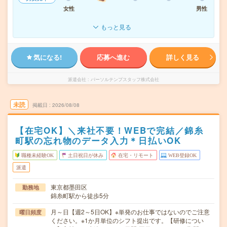
女性
男性
もっと見る
気になる!
応募へ進む
詳しく見る
派遣会社
パーソルテンプスタッフ株式会社
未読
掲載日
2026/08/08
【在宅OK】＼来社不要！WEBで完結／錦糸
町駅の忘れ物のデータ入力＊日払いOK
職種未経験OK
土日祝日が休み
在宅・リモート
WEB登録OK
派遣
東京都墨田区
勤務地
錦糸町駅から徒歩5分
月～日【週2～5日OK】※単発のお仕事ではないのでご注意
曜日頻度
ください。※1か月単位のシフト提出です。【研修につい