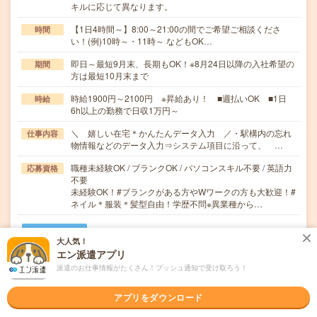
キルに応じて異なります。
【1日4時間～】8:00～21:00の間でご希望ご相談くださ
時間
い！(例)10時～・11時～ などもOK…
即日～最短9月末、長期もOK！※8月24日以降の入社希望の
期間
方は最短10月末まで
時給1900円～2100円 ※昇給あり！ ■週払いOK ■1日
時給
6h以上の勤務で日収1万円～
＼ 嬉しい在宅＊かんたんデータ入力 ／・駅構内の忘れ
仕事内容
物情報などのデータ入力⇒システム項目に沿って、 …
職種未経験OK / ブランクOK / パソコンスキル不要 / 英語力
応募資格
不要
未経験OK！#ブランクがある方やWワークの方も大歓迎！#
ネイル＊服装＊髪型自由！学歴不問※異業種から…
職場の雰囲気
大人気！
エン派遣アプリ
年齢層
派遣のお仕事情報がたくさん！プッシュ通知で受け取ろう！
20代
30代
40代
50代
60代
アプリをダウンロード
男女比率
女性
男性