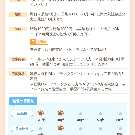
ください！
即日～最短9月末、長期もOK！※8月24日以降の入社希望の
期間
方は最短10月末まで
時給1900円～時給2000円 ※昇給あり！ ＊週払いOK
時給
＊1日6時間以上の勤務で日収1万円～
交通費
交通費一部別途支給 ※お仕事によって変動あり
＼ 嬉しい在宅＊かんたんデータ入力 ／健康診断の結果
仕事内容
(身長・体重など)を項目に沿ってポチポチ入力！・…
職種未経験OK / ブランクOK / パソコンスキル不要 / 英語力
応募資格
不要
未経験OK！ブランクがある方やWワークの方も大歓迎！ネ
イル＊服装＊髪型自由！学歴不問※異業種からの転…
職場の雰囲気
年齢層
20代
30代
40代
50代
60代
男女比率
女性
男性