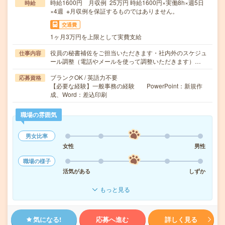
時給1600円 月収例 25万円 時給1600円×実働8h×週5日
時給
×4週 ※月収例を保証するものではありません。
交通費
1ヶ月3万円を上限として実費支給
役員の秘書補佐をご担当いただきます・社内外のスケジュ
仕事内容
ール調整（電話やメールを使って調整いただきます）…
ブランクOK / 英語力不要
応募資格
【必要な経験】一般事務の経験 PowerPoint：新規作
成、Word：差込印刷
職場の雰囲気
男女比率
女性
男性
職場の様子
活気がある
しずか
もっと見る
気になる!
応募へ進む
詳しく見る