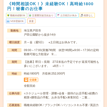
《時間相談OK！》未経験OK！高時給1800
円！秘書のお仕事
職種未経験OK
交通費別途支給あり
土日祝日が休み
残業なし
WEB登録OK
派遣
埼玉県戸田市
勤務地
戸田公園駅から徒歩14分
月～金（週5日） ※土日祝はお休みです。
曜日頻度
09:00～17:00(実働7時間 休憩1時間)※9:00～17:30の定時
時間
勤務可能な方歓迎♪ 9:…
【急募】即日～長期 27/2末迄の予定ですが 延長可能性も
期間
多いにございます。 ※8月～！
時給1800円 月収例 252,000円
時給
交通費
全額支給
○スケジュール管理・調整○会食・接待のお店手配○経費の
仕事内容
精算○贈答品の手配、お弁当手配○来客対応・ご案…
職種未経験OK / ブランクOK / パソコンスキル不要 / 英語力
応募資格