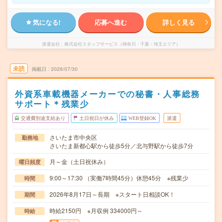
気になる!
応募へ進む
詳しく見る
派遣会社
株式会社スタッフサービス（神奈川・千葉・埼玉エリア）
未読
掲載日
2026/07/30
外資系車載機器メーカーでの秘書・人事総務
サポート＊残業少
交通費別途支給あり
土日祝日が休み
WEB登録OK
派遣
さいたま市中央区
勤務地
さいたま新都心駅から徒歩5分／北与野駅から徒歩7分
月～金（土日祝休み）
曜日頻度
9:00～17:30 （実働7時間45分）休憩45分 ※残業少
時間
2026年8月17日～長期 ※スタート日相談OK！
期間
時給2150円 ※月収例 334000円～
時給