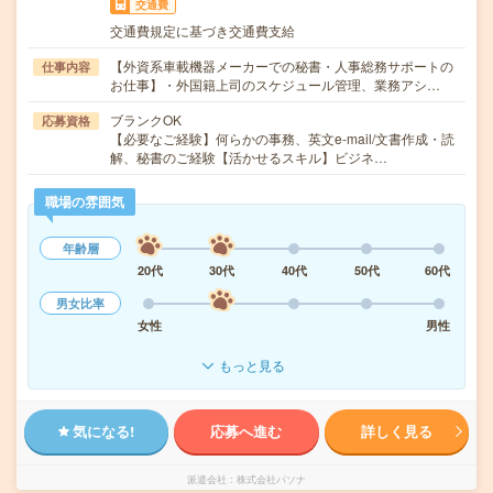
交通費
交通費規定に基づき交通費支給
【外資系車載機器メーカーでの秘書・人事総務サポートの
仕事内容
お仕事】・外国籍上司のスケジュール管理、業務アシ…
ブランクOK
応募資格
【必要なご経験】何らかの事務、英文e-mail/文書作成・読
解、秘書のご経験【活かせるスキル】ビジネ…
職場の雰囲気
年齢層
20代
30代
40代
50代
60代
男女比率
女性
男性
もっと見る
気になる!
応募へ進む
詳しく見る
派遣会社
株式会社パソナ