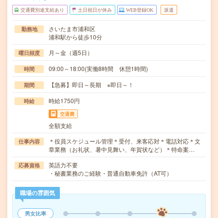
交通費別途支給あり
土日祝日が休み
WEB登録OK
派遣
さいたま市浦和区
勤務地
浦和駅から徒歩10分
月～金（週5日）
曜日頻度
09:00～18:00(実働8時間 休憩1時間)
時間
【急募】即日～長期 ※即日～！
期間
時給1750円
時給
交通費
全額支給
＊役員スケジュール管理＊受付、来客応対＊電話対応＊文
仕事内容
章業務（お礼状、暑中見舞い、年賀状など）＊特命案…
英語力不要
応募資格
・秘書業務のご経験・普通自動車免許（AT可）
職場の雰囲気
男女比率