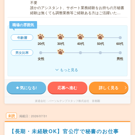
不要
誰かのアシスタント、サポート業務経験をお持ちの方秘書
経験は無くても調整業務等ご経験ある方はご活躍いた…
職場の雰囲気
年齢層
20代
30代
40代
50代
60代
男女比率
女性
男性
もっと見る
気になる!
応募へ進む
詳しく見る
派遣会社
パーソルテンプスタッフ株式会社 首都圏
未読
掲載日
2026/07/31
【長期・未経験OK】官公庁で秘書のお仕事