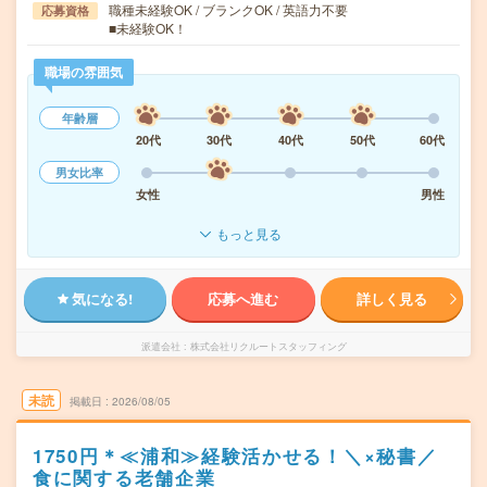
職種未経験OK / ブランクOK / 英語力不要
応募資格
■未経験OK！
職場の雰囲気
年齢層
20代
30代
40代
50代
60代
男女比率
女性
男性
もっと見る
気になる!
応募へ進む
詳しく見る
派遣会社
株式会社リクルートスタッフィング
未読
掲載日
2026/08/05
1750円＊≪浦和≫経験活かせる！＼×秘書／
食に関する老舗企業