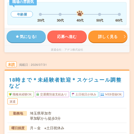
職場の雰囲気
年齢層
20代
30代
40代
50代
60代
気になる!
応募へ進む
詳しく見る
派遣会社
アデコ株式会社
未読
掲載日
2026/07/31
18時まで＊未経験者歓迎＊スケジュール調整
など
職種未経験OK
交通費別途支給あり
土日祝日が休み
WEB登録OK
派遣
埼玉県草加市
勤務地
草加駅から徒歩3分
月～金 ※土日祝休み
曜日頻度