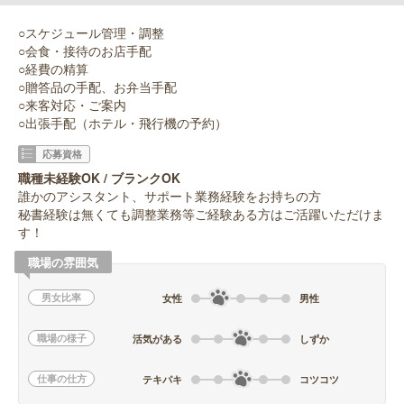
○スケジュール管理・調整
○会食・接待のお店手配
○経費の精算
○贈答品の手配、お弁当手配
○来客対応・ご案内
○出張手配（ホテル・飛行機の予約）
応募資格
職種未経験OK / ブランクOK
誰かのアシスタント、サポート業務経験をお持ちの方
秘書経験は無くても調整業務等ご経験ある方はご活躍いただけま
す！
職場の雰囲気
男女比率
女性
男性
職場の様子
活気がある
しずか
仕事の仕方
テキパキ
コツコツ