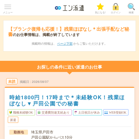
メニュー
気になる!
ログイン
検索
【ブランク復帰も応援！】残業ほぼなし＊出張手配など秘
書
のお仕事情報は、掲載が終了しています
掲載時の情報は、
ページ下部
からご覧いただけます。
お探しの条件に近い派遣のお仕事
未読
掲載日
2026/08/07
時給1800円！17時まで＊未経験OK！残業ほ
ぼなし▼戸田公園での秘書
職種未経験OK
交通費別途支給あり
土日祝日が休み
WEB登録OK
派遣
埼玉県戸田市
勤務地
戸田公園駅からバス10分