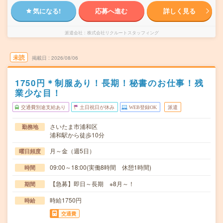
気になる!
応募へ進む
詳しく見る
派遣会社
株式会社リクルートスタッフィング
未読
掲載日
2026/08/06
1750円＊制服あり！長期！秘書のお仕事！残
業少な目！
交通費別途支給あり
土日祝日が休み
WEB登録OK
派遣
さいたま市浦和区
勤務地
浦和駅から徒歩10分
月～金（週5日）
曜日頻度
09:00～18:00(実働8時間 休憩1時間)
時間
【急募】即日～長期 ※8月～！
期間
時給1750円
時給
交通費