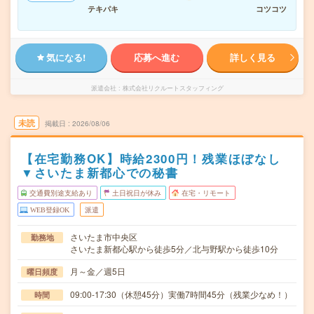
テキパキ
コツコツ
気になる!
応募へ進む
詳しく見る
派遣会社
株式会社リクルートスタッフィング
未読
掲載日
2026/08/06
【在宅勤務OK】時給2300円！残業ほぼなし
▼さいたま新都心での秘書
交通費別途支給あり
土日祝日が休み
在宅・リモート
WEB登録OK
派遣
さいたま市中央区
勤務地
さいたま新都心駅から徒歩5分／北与野駅から徒歩10分
月～金／週5日
曜日頻度
09:00-17:30（休憩45分）実働7時間45分（残業少なめ！）
時間