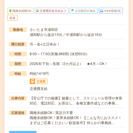
職種未経験OK
交通費別途支給あり
土日祝日が休み
WEB登録OK
派遣
さいたま市浦和区
勤務地
浦和駅から徒歩13分／中浦和駅から徒歩16分
月～金※土日休み！
曜日頻度
8:00～17:00(実働:8時間) (休憩60分)
時間
2026/8/下旬～長期（3カ月以上） ★8月～OK！
期間
時給1419円
時給
交通費
交通費支給
【官公庁での秘書】秘書として、スケジュール管理や来客
仕事内容
対応、電話対応、お茶出し、各種文書作成などの事務…
職種未経験OK / 英語力不要
応募資格
職種未経験OK！業界未経験OK！【こんな方におススメ！
まずはご応募ください／歓迎条件】何らかの事務経…