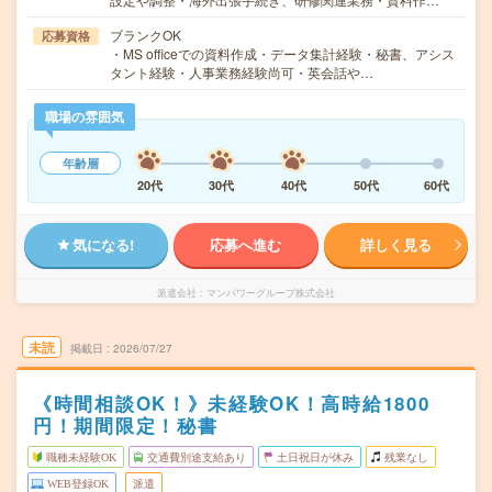
ブランクOK
応募資格
・MS officeでの資料作成・データ集計経験・秘書、アシス
タント経験・人事業務経験尚可・英会話や…
職場の雰囲気
年齢層
20代
30代
40代
50代
60代
気になる!
応募へ進む
詳しく見る
派遣会社
マンパワーグループ株式会社
未読
掲載日
2026/07/27
《時間相談OK！》未経験OK！高時給1800
円！期間限定！秘書
職種未経験OK
交通費別途支給あり
土日祝日が休み
残業なし
WEB登録OK
派遣