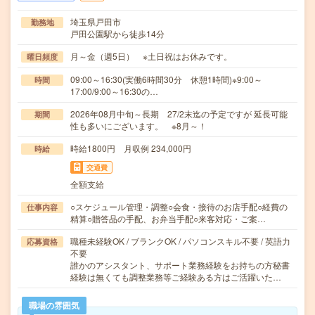
埼玉県戸田市
勤務地
戸田公園駅から徒歩14分
月～金（週5日） ※土日祝はお休みです。
曜日頻度
09:00～16:30(実働6時間30分 休憩1時間)※9:00～
時間
17:00/9:00～16:30の…
2026年08月中旬～長期 27/2末迄の予定ですが 延長可能
期間
性も多いにございます。 ※8月～！
時給1800円 月収例 234,000円
時給
交通費
全額支給
○スケジュール管理・調整○会食・接待のお店手配○経費の
仕事内容
精算○贈答品の手配、お弁当手配○来客対応・ご案…
職種未経験OK / ブランクOK / パソコンスキル不要 / 英語力
応募資格
不要
誰かのアシスタント、サポート業務経験をお持ちの方秘書
経験は無くても調整業務等ご経験ある方はご活躍いた…
職場の雰囲気