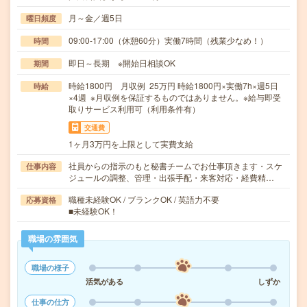
月～金／週5日
曜日頻度
09:00-17:00（休憩60分）実働7時間（残業少なめ！）
時間
即日～長期 ※開始日相談OK
期間
時給1800円 月収例 25万円 時給1800円×実働7h×週5日
時給
×4週 ※月収例を保証するものではありません。※給与即受
取りサービス利用可（利用条件有）
交通費
1ヶ月3万円を上限として実費支給
社員からの指示のもと秘書チームでお仕事頂きます・スケ
仕事内容
ジュールの調整、管理・出張手配・来客対応・経費精…
職種未経験OK / ブランクOK / 英語力不要
応募資格
■未経験OK！
職場の雰囲気
職場の様子
活気がある
しずか
仕事の仕方