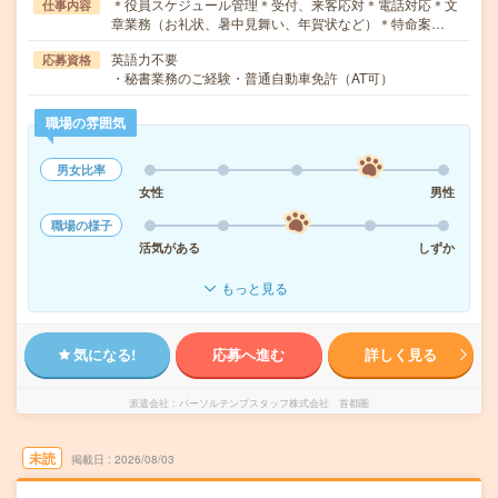
＊役員スケジュール管理＊受付、来客応対＊電話対応＊文
仕事内容
章業務（お礼状、暑中見舞い、年賀状など）＊特命案…
英語力不要
応募資格
・秘書業務のご経験・普通自動車免許（AT可）
職場の雰囲気
男女比率
女性
男性
職場の様子
活気がある
しずか
もっと見る
気になる!
応募へ進む
詳しく見る
派遣会社
パーソルテンプスタッフ株式会社 首都圏
未読
掲載日
2026/08/03