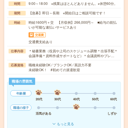
9:00～18:00 ※残業はほとんどありません。※休憩60分。
時間
【急募】即日～長期 ※開始日はご相談可能です！
期間
時給1600円＋交 【月収例】266,000円～ ■給与の前払
時給
いが可能な速払いサービスあり
交通費
交通費支給あり
＊秘書業務（役員や上司のスケジュール調整＊出張手配＊
仕事内容
会議準備＊資料作成サポートなど）＊会議資料やプレ…
職種未経験OK / ブランクOK / 英語力不要
応募資格
未経験OK！ #初めての派遣歓迎
職場の雰囲気
年齢層
20代
30代
40代
50代
60代
職場の様子
活気がある
しずか
もっと見る