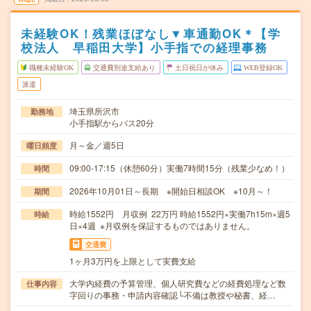
未経験OK！残業ほぼなし▼車通勤OK＊【学
校法人 早稲田大学】小手指での経理事務
職種未経験OK
交通費別途支給あり
土日祝日が休み
WEB登録OK
派遣
埼玉県所沢市
勤務地
小手指駅からバス20分
月～金／週5日
曜日頻度
09:00-17:15（休憩60分）実働7時間15分（残業少なめ！）
時間
2026年10月01日～長期 ※開始日相談OK ※10月～！
期間
時給1552円 月収例 22万円 時給1552円×実働7h15m×週5
時給
日×4週 ※月収例を保証するものではありません。
交通費
1ヶ月3万円を上限として実費支給
大学内経費の予算管理、個人研究費などの経費処理など数
仕事内容
字回りの事務・申請内容確認└不備は教授や秘書、経…