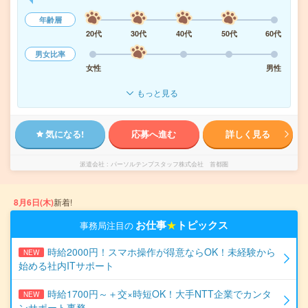
年齢層
20代
30代
40代
50代
60代
男女比率
女性
男性
もっと見る
気になる!
応募へ進む
詳しく見る
派遣会社
パーソルテンプスタッフ株式会社 首都圏
8月6日(木)
新着!
お仕事
★
トピックス
事務局注目の
時給2000円！スマホ操作が得意ならOK！未経験から
NEW
始める社内ITサポート
時給1700円～＋交×時短OK！大手NTT企業でカンタ
NEW
ンサポート事務