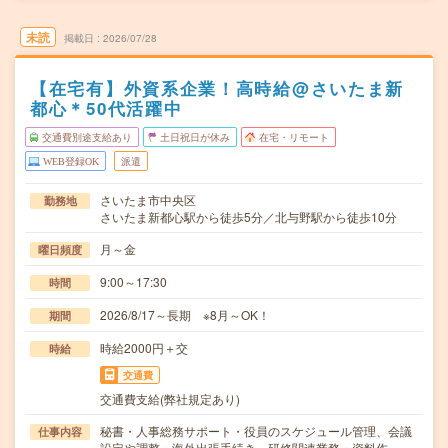
未読
掲載日
2026/07/28
【在宅有】外資系企業！高時給@さいたま新
都心＊50代活躍中
交通費別途支給あり
土日祝日が休み
在宅・リモート
WEB登録OK
派遣
さいたま市中央区
勤務地
さいたま新都心駅から徒歩5分／北与野駅から徒歩10分
月～金
曜日頻度
9:00～17:30
時間
2026/8/17～長期 ※8月～OK！
期間
時給2000円＋交
時給
交通費
交通費支給(弊社規定あり)
秘書・人事総務サポート・役員のスケジュール管理、会議
仕事内容
設定や調整・海外出張手続き、研修関連業務・資料作…