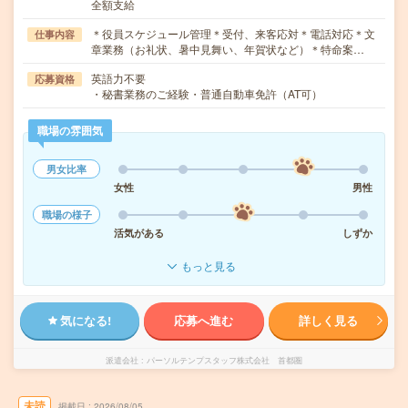
全額支給
＊役員スケジュール管理＊受付、来客応対＊電話対応＊文
仕事内容
章業務（お礼状、暑中見舞い、年賀状など）＊特命案…
英語力不要
応募資格
・秘書業務のご経験・普通自動車免許（AT可）
職場の雰囲気
男女比率
女性
男性
職場の様子
活気がある
しずか
もっと見る
気になる!
応募へ進む
詳しく見る
派遣会社
パーソルテンプスタッフ株式会社 首都圏
未読
掲載日
2026/08/05