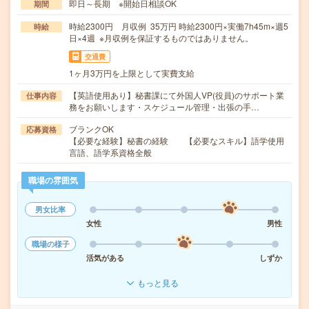
即日～長期 ※開始日相談OK
期間
時給2300円 月収例 35万円 時給2300円×実働7h45m×週5
時給
日×4週 ※月収例を保証するものではありません。
交通費
1ヶ月3万円を上限として実費支給
【英語使用あり】秘書課にて外国人VP(役員)のサポート業
仕事内容
務をお願いします・スケジュール管理・出張の手…
ブランクOK
応募資格
【必要な経験】秘書の経験 【必要なスキル】語学使用
言語、語学系資格全般
職場の雰囲気
男女比率
女性
男性
職場の様子
活気がある
しずか
もっと見る