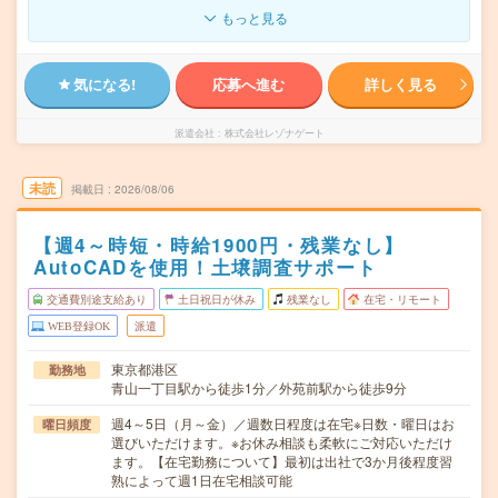
もっと見る
気になる!
応募へ進む
詳しく見る
派遣会社
株式会社レゾナゲート
未読
掲載日
2026/08/06
【週4～時短・時給1900円・残業なし】
AutoCADを使用！土壌調査サポート
交通費別途支給あり
土日祝日が休み
残業なし
在宅・リモート
WEB登録OK
派遣
東京都港区
勤務地
青山一丁目駅から徒歩1分／外苑前駅から徒歩9分
週4～5日（月～金）／週数日程度は在宅※日数・曜日はお
曜日頻度
選びいただけます。※お休み相談も柔軟にご対応いただけ
ます。【在宅勤務について】最初は出社で3か月後程度習
熟によって週1日在宅相談可能