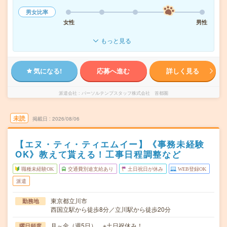
男女比率
女性
男性
もっと見る
気になる!
応募へ進む
詳しく見る
派遣会社
パーソルテンプスタッフ株式会社 首都圏
未読
掲載日
2026/08/06
【エヌ・ティ・ティエムイー】《事務未経験
OK》教えて貰える！工事日程調整など
職種未経験OK
交通費別途支給あり
土日祝日が休み
WEB登録OK
派遣
東京都立川市
勤務地
西国立駅から徒歩8分／立川駅から徒歩20分
月～金（週5日） ※土日祝休み！
曜日頻度