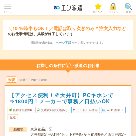
メニュー
気になる!
ログイン
検索
＼10-16時半もOK！／電話は取り次ぎのみ＊注文入力など
のお仕事情報は、掲載が終了しています
掲載時の情報は、
ページ下部
からご覧いただけます。
お探しの条件に近い派遣のお仕事
未読
掲載日
2026/08/06
【アクセス便利！＠大井町】PCキホンで
⇒1800円！メーカーで事務／日払いOK
職種未経験OK
交通費別途支給あり
土日祝日が休み
WEB登録OK
派遣
東京都品川区
勤務地
大井町駅から徒歩4分／下神明駅から徒歩6分／西大井駅か