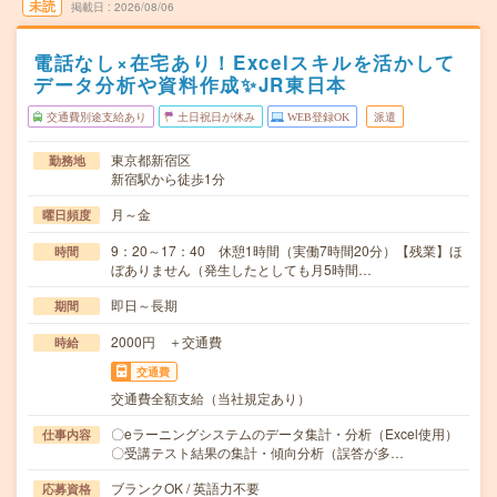
未読
掲載日
2026/08/06
電話なし×在宅あり！Excelスキルを活かして
データ分析や資料作成✨JR東日本
交通費別途支給あり
土日祝日が休み
WEB登録OK
派遣
東京都新宿区
勤務地
新宿駅から徒歩1分
月～金
曜日頻度
9：20～17：40 休憩1時間（実働7時間20分）【残業】ほ
時間
ぼありません（発生したとしても月5時間…
即日～長期
期間
2000円 ＋交通費
時給
交通費
交通費全額支給（当社規定あり）
〇eラーニングシステムのデータ集計・分析（Excel使用）
仕事内容
〇受講テスト結果の集計・傾向分析（誤答が多…
ブランクOK / 英語力不要
応募資格