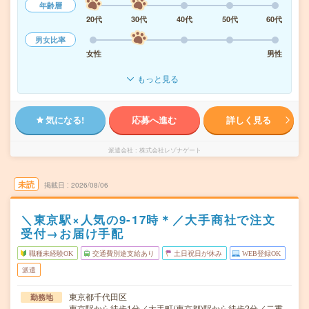
年齢層
20代
30代
40代
50代
60代
男女比率
女性
男性
もっと見る
気になる!
応募へ進む
詳しく見る
派遣会社
株式会社レゾナゲート
未読
掲載日
2026/08/06
＼東京駅×人気の9-17時＊／大手商社で注文
受付→お届け手配
職種未経験OK
交通費別途支給あり
土日祝日が休み
WEB登録OK
派遣
東京都千代田区
勤務地
東京駅から徒歩1分／大手町(東京都)駅から徒歩2分／二重