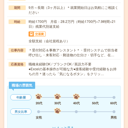
9月～長期（3ヶ月以上）＊就業開始日はお気軽にご相談く
期間
ださい
時給1700円 月収：28.2万円（時給1700円×7.9時間×21
時給
日）残業代別途支給
交通費
全額支給（会社規程あり）
＊受付対応＆事務アシスタント＊・受付システムで担当者
仕事内容
呼び出し・来客対応・郵送物の仕分け・切手など、在…
職種未経験OK / ブランクOK / 英語力不要
応募資格
●Excelの基本操作が可能な方●接客経験や受付経験をお持
ちの方＊迷ったら「気になるボタン」をクリッ…
職場の雰囲気
年齢層
20代
30代
40代
50代
60代
男女比率
女性
男性
もっと見る