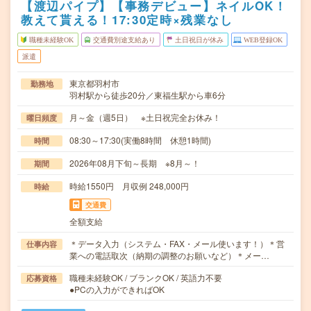
【渡辺パイプ】【事務デビュー】ネイルOK！
教えて貰える！17:30定時×残業なし
職種未経験OK
交通費別途支給あり
土日祝日が休み
WEB登録OK
派遣
東京都羽村市
勤務地
羽村駅から徒歩20分／東福生駅から車6分
月～金（週5日） ※土日祝完全お休み！
曜日頻度
08:30～17:30(実働8時間 休憩1時間)
時間
2026年08月下旬～長期 ※8月～！
期間
時給1550円 月収例 248,000円
時給
交通費
全額支給
＊データ入力（システム・FAX・メール使います！）＊営
仕事内容
業への電話取次（納期の調整のお願いなど）＊メー…
職種未経験OK / ブランクOK / 英語力不要
応募資格
●PCの入力ができればOK