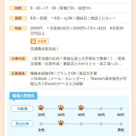
9：00～17：30（実働7.5h、休憩1h）
時間
8月～長期 ＊9月～もOK！開始日ご相談ください！
期間
2000円 ＊月収例:33万＝2000円×7.5ｈ×22日 #月収30
時給
万円以上
交通費
交通費全額支給！
《若手活躍の社内＊果物を扱う大手商社で事務！》・受発
仕事内容
注業務・伝票作成・量販店とのやりとり・加工場への…
職種未経験OK / ブランクOK / 英語力不要
応募資格
☆Outlook（メール・カレンダー）、Teamsの基本操作が可
能な方☆Excelのデータ入力経験
職場の雰囲気
年齢層
20代
30代
40代
50代
60代
男女比率
女性
男性