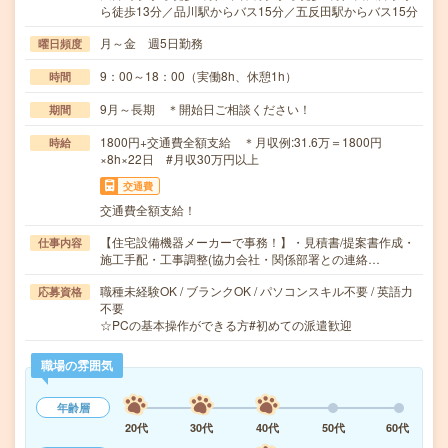
ら徒歩13分／品川駅からバス15分／五反田駅からバス15分
月～金 週5日勤務
曜日頻度
9：00～18：00（実働8h、休憩1h）
時間
9月～長期 ＊開始日ご相談ください！
期間
1800円+交通費全額支給 ＊月収例:31.6万＝1800円
時給
×8h×22日 #月収30万円以上
交通費
交通費全額支給！
【住宅設備機器メーカーで事務！】・見積書/提案書作成・
仕事内容
施工手配・工事調整(協力会社・関係部署との連絡…
職種未経験OK / ブランクOK / パソコンスキル不要 / 英語力
応募資格
不要
☆PCの基本操作ができる方#初めての派遣歓迎
職場の雰囲気
年齢層
20代
30代
40代
50代
60代