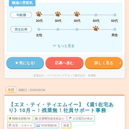
職場の雰囲気
年齢層
20代
30代
40代
50代
60代
男女比率
女性
男性
もっと見る
気になる!
応募へ進む
詳しく見る
派遣会社
パーソルテンプスタッフ株式会社 首都圏
未読
掲載日
2026/08/06
【エヌ・ティ・ティエムイー】《週1在宅あ
り》10月～！残業無！社員サポート事務
職種未経験OK
交通費別途支給あり
土日祝日が休み
在宅・リモート
WEB登録OK
派遣