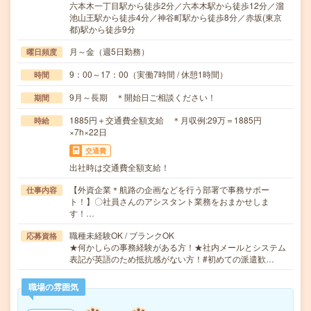
六本木一丁目駅から徒歩2分／六本木駅から徒歩12分／溜
池山王駅から徒歩4分／神谷町駅から徒歩8分／赤坂(東京
都)駅から徒歩9分
月～金（週5日勤務）
曜日頻度
9：00～17：00（実働7時間 / 休憩1時間）
時間
9月～長期 ＊開始日ご相談ください！
期間
1885円＋交通費全額支給 ＊月収例:29万＝1885円
時給
×7h×22日
交通費
出社時は交通費全額支給！
【外資企業＊航路の企画などを行う部署で事務サポー
仕事内容
ト！】〇社員さんのアシスタント業務をおまかせしま
す！…
職種未経験OK / ブランクOK
応募資格
★何かしらの事務経験がある方！★社内メールとシステム
表記が英語のため抵抗感がない方！#初めての派遣歓…
職場の雰囲気