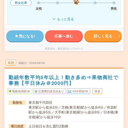
男女比率
女性
男性
もっと見る
気になる!
応募へ進む
詳しく見る
派遣会社
株式会社レゾナゲート
未読
掲載日
2026/08/06
勤続年数平均5年以上！動き多め⇒果物商社で
事務【平日休み＠2000円】
職種未経験OK
交通費別途支給あり
WEB登録OK
派遣
東京都千代田区
勤務地
東京駅から徒歩2分／京橋(東京都)駅から徒歩4分／有楽町
駅から徒歩5分／大手町(東京都)駅から徒歩9分／日本橋(東
京都)駅から徒歩10分
土日祝日を含む週5日勤務
曜日頻度