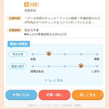
交通費
全額支給
＊データ内容のチェック＊ファイル検索＊不備内容の入力
仕事内容
※PC内のデータチェックをコツコツ行っていただき…
英語力不要
応募資格
■何らかの事務経験をお持ちの方
職場の雰囲気
男女比率
女性
男性
職場の様子
活気がある
しずか
もっと見る
気になる!
応募へ進む
詳しく見る
派遣会社
パーソルテンプスタッフ株式会社 首都圏