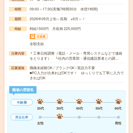
09:00～17:30(実働7時間30分 休憩1時間)
時間
2026年09月上旬～長期 ※9月～！
期間
時給1500円 月収例 225,000円
時給
交通費
全額支給
＊工事日程調整（電話・メール・専用システムなどで連絡
仕事内容
をとります） ┗社内の営業部・通信建設業者との調…
職種未経験OK / ブランクOK / 英語力不要
応募資格
■PC入力が出来ればOKです！ ゆっくりでも丁寧に入力で
きればOK
職場の雰囲気
年齢層
20代
30代
40代
50代
60代
男女比率
女性
男性