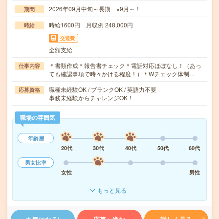
2026年09月中旬～長期 ※9月～！
期間
時給1600円 月収例 248,000円
時給
交通費
全額支給
＊書類作成＊報告書チェック＊電話対応ほぼなし！（あっ
仕事内容
ても確認事項で時々かける程度！）＊Wチェック体制…
職種未経験OK / ブランクOK / 英語力不要
応募資格
事務未経験からチャレンジOK！
職場の雰囲気
年齢層
20代
30代
40代
50代
60代
男女比率
女性
男性
もっと見る