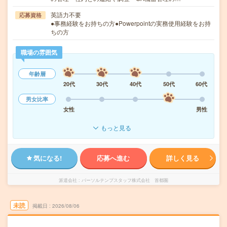
英語力不要
応募資格
●事務経験をお持ちの方●Powerpointの実務使用経験をお持
ちの方
職場の雰囲気
年齢層
20代
30代
40代
50代
60代
男女比率
女性
男性
もっと見る
気になる!
応募へ進む
詳しく見る
派遣会社
パーソルテンプスタッフ株式会社 首都圏
未読
掲載日
2026/08/06