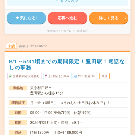
気になる!
応募へ進む
詳しく見る
派遣会社
日総ブレイン株式会社
未読
掲載日
2026/08/06
9/1～5/31頃までの期間限定！豊田駅！電話な
しの事務
交通費別途支給あり
土日祝日が休み
WEB登録OK
派遣
東京都日野市
勤務地
豊田駅から徒歩15分
月～金（週5日） ※うれしい土日祝お休みです！
曜日頻度
09:00～17:00(実働7時間 休憩1時間)
時間
2026年09月上旬～長期 ※9月～！
期間
時給1350円 月収例 189,000円
時給