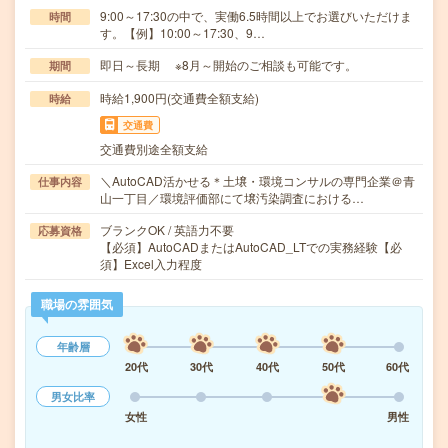
9:00～17:30の中で、実働6.5時間以上でお選びいただけま
時間
す。【例】10:00～17:30、9…
即日～長期 ※8月～開始のご相談も可能です。
期間
時給1,900円(交通費全額支給)
時給
交通費
交通費別途全額支給
＼AutoCAD活かせる＊土壌・環境コンサルの専門企業＠青
仕事内容
山一丁目／環境評価部にて壌汚染調査における…
ブランクOK / 英語力不要
応募資格
【必須】AutoCADまたはAutoCAD_LTでの実務経験【必
須】Excel入力程度
職場の雰囲気
年齢層
20代
30代
40代
50代
60代
男女比率
女性
男性