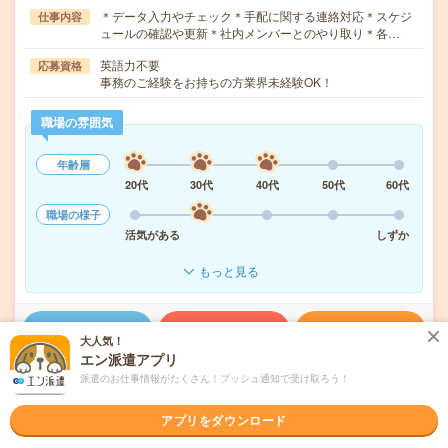
＊データ入力やチェック＊手配に関する連絡対応＊スケジ
仕事内容
ュールの確認や更新＊社内メンバーとのやり取り＊各…
英語力不要
応募資格
事務のご経験をお持ちの方業界未経験OK！
職場の雰囲気
年齢層
20代
30代
40代
50代
60代
職場の様子
活気がある
しずか
もっと見る
気になる!
応募へ進む
詳しく見る
大人気！
エン派遣アプリ
派遣会社
パーソルテンプスタッフ株式会社 首都圏
派遣のお仕事情報がたくさん！プッシュ通知で受け取ろう！
アプリをダウンロード
未読
掲載日
2026/08/06