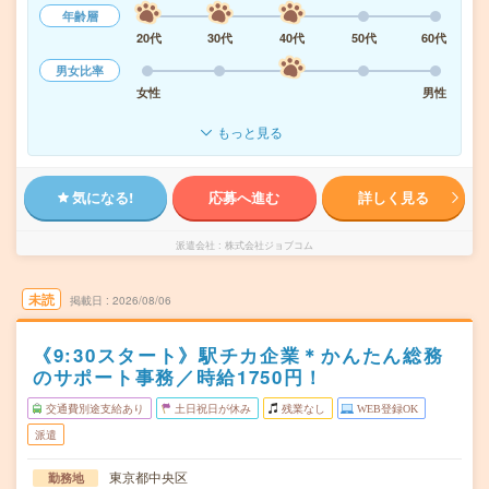
年齢層
20代
30代
40代
50代
60代
男女比率
女性
男性
もっと見る
気になる!
応募へ進む
詳しく見る
派遣会社
株式会社ジョブコム
未読
掲載日
2026/08/06
《9:30スタート》駅チカ企業＊かんたん総務
のサポート事務／時給1750円！
交通費別途支給あり
土日祝日が休み
残業なし
WEB登録OK
派遣
東京都中央区
勤務地