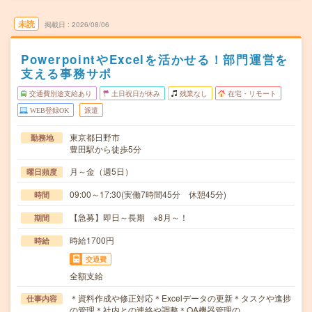
未読
掲載日
2026/08/06
PowerpointやExcelを活かせる！部門運営を
支える事務サポ
交通費別途支給あり
土日祝日が休み
残業なし
在宅・リモート
WEB登録OK
派遣
東京都日野市
勤務地
豊田駅から徒歩5分
月～金（週5日）
曜日頻度
09:00～17:30(実働7時間45分 休憩45分)
時間
【急募】即日～長期 ※8月～！
期間
時給1700円
時給
交通費
全額支給
＊資料作成や修正対応＊Excelデータの更新＊タスクや進捗
仕事内容
の管理＊社内との連絡や調整＊OA機器管理の…