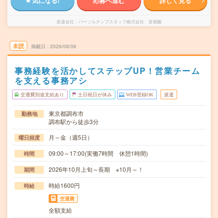
気になる!
応募へ進む
詳しく見る
派遣会社
パーソルテンプスタッフ株式会社 首都圏
未読
掲載日
2026/08/06
事務経験を活かしてステップUP！営業チーム
を支える事務アシ
交通費別途支給あり
土日祝日が休み
WEB登録OK
派遣
東京都調布市
勤務地
調布駅から徒歩3分
月～金（週5日）
曜日頻度
09:00～17:00(実働7時間 休憩1時間)
時間
2026年10月上旬～長期 ※10月～！
期間
時給1600円
時給
交通費
全額支給