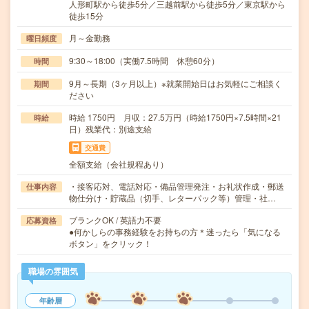
人形町駅から徒歩5分／三越前駅から徒歩5分／東京駅から
徒歩15分
月～金勤務
曜日頻度
9:30～18:00（実働7.5時間 休憩60分）
時間
9月～長期（3ヶ月以上）※就業開始日はお気軽にご相談く
期間
ださい
時給 1750円 月収：27.5万円（時給1750円×7.5時間×21
時給
日）残業代：別途支給
交通費
全額支給（会社規程あり）
・接客応対、電話対応・備品管理発注・お礼状作成・郵送
仕事内容
物仕分け・貯蔵品（切手、レターパック等）管理・社…
ブランクOK / 英語力不要
応募資格
●何かしらの事務経験をお持ちの方＊迷ったら「気になる
ボタン」をクリック！
職場の雰囲気
年齢層