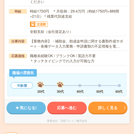
ください
時給1750円 ＊月収例：29.4万円（時給1750円×8時間
時給
×21日）＊残業代別途支給
交通費
全額支給（会社規定あり）
【業務内容】・補助金、助成金申請に関する書類作成サポ
仕事内容
ート・各種データ入力業務・申請書類の不足情報を電…
職種未経験OK / ブランクOK / 英語力不要
応募資格
＊タッチタイピングでの入力が可能な方
職場の雰囲気
年齢層
20代
30代
40代
50代
60代
気になる!
応募へ進む
詳しく見る
派遣会社
日総ブレイン株式会社