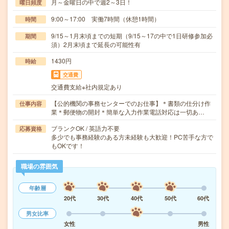
月～金曜日の中で週2～3日！
曜日頻度
9:00～17:00 実働7時間（休憩1時間）
時間
9/15～1月末頃までの短期（9/15～17の中で1日研修参加必
期間
須）2月末頃まで延長の可能性有
1430円
時給
交通費
交通費支給※社内規定あり
【公的機関の事務センターでのお仕事】＊書類の仕分け作
仕事内容
業＊郵便物の開封＊簡単な入力作業電話対応は一切あ…
ブランクOK / 英語力不要
応募資格
多少でも事務経験のある方未経験も大歓迎！PC苦手な方で
もOKです！
職場の雰囲気
年齢層
20代
30代
40代
50代
60代
男女比率
女性
男性