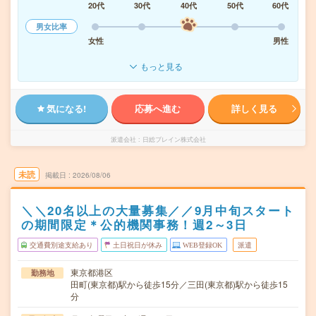
20代
30代
40代
50代
60代
男女比率
女性
男性
もっと見る
気になる!
応募へ進む
詳しく見る
派遣会社
日総ブレイン株式会社
未読
掲載日
2026/08/06
＼＼20名以上の大量募集／／9月中旬スタート
の期間限定＊公的機関事務！週2～3日
交通費別途支給あり
土日祝日が休み
WEB登録OK
派遣
東京都港区
勤務地
田町(東京都)駅から徒歩15分／三田(東京都)駅から徒歩15
分