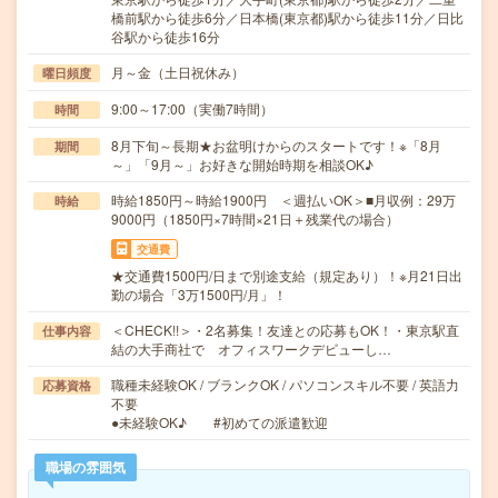
橋前駅から徒歩6分／日本橋(東京都)駅から徒歩11分／日比
谷駅から徒歩16分
月～金（土日祝休み）
曜日頻度
9:00～17:00（実働7時間）
時間
8月下旬～長期★お盆明けからのスタートです！※「8月
期間
～」「9月～」お好きな開始時期を相談OK♪
時給1850円～時給1900円 ＜週払いOK＞■月収例：29万
時給
9000円（1850円×7時間×21日＋残業代の場合）
交通費
★交通費1500円/日まで別途支給（規定あり）！※月21日出
勤の場合「3万1500円/月」！
＜CHECK!!＞・2名募集！友達との応募もOK！・東京駅直
仕事内容
結の大手商社で オフィスワークデビューし…
職種未経験OK / ブランクOK / パソコンスキル不要 / 英語力
応募資格
不要
●未経験OK♪ #初めての派遣歓迎
職場の雰囲気