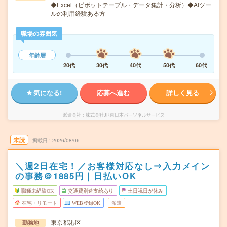
◆Excel（ピボットテーブル・データ集計・分析）◆AIツー
ルの利用経験ある方
職場の雰囲気
年齢層
20代
30代
40代
50代
60代
気になる!
応募へ進む
詳しく見る
派遣会社
株式会社JR東日本パーソネルサービス
未読
掲載日
2026/08/06
＼週2日在宅！／お客様対応なし⇒入力メイン
の事務＠1885円｜日払いOK
職種未経験OK
交通費別途支給あり
土日祝日が休み
在宅・リモート
WEB登録OK
派遣
東京都港区
勤務地