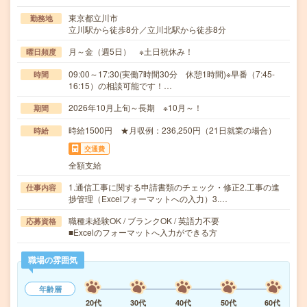
東京都立川市
勤務地
立川駅から徒歩8分／立川北駅から徒歩8分
月～金（週5日） ※土日祝休み！
曜日頻度
09:00～17:30(実働7時間30分 休憩1時間)※早番（7:45-
時間
16:15）の相談可能です！…
2026年10月上旬～長期 ※10月～！
期間
時給1500円 ★月収例：236,250円（21日就業の場合）
時給
交通費
全額支給
1.通信工事に関する申請書類のチェック・修正2.工事の進
仕事内容
捗管理（Excelフォーマットへの入力）3.…
職種未経験OK / ブランクOK / 英語力不要
応募資格
■Excelのフォーマットへ入力ができる方
職場の雰囲気
年齢層
20代
30代
40代
50代
60代