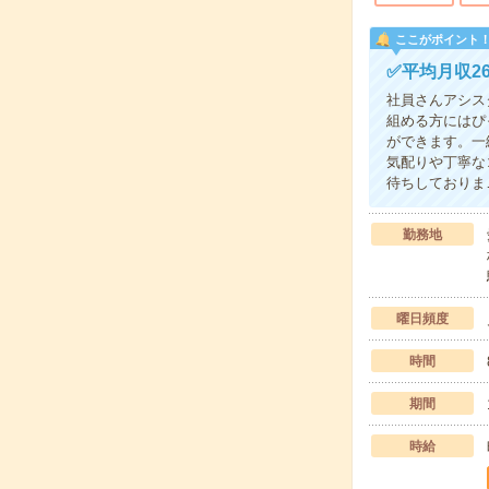
ここがポイント
✅平均月収2
社員さんアシス
組める方にはぴ
ができます。一
気配りや丁寧な
待ちしておりま
勤務地
曜日頻度
時間
期間
時給