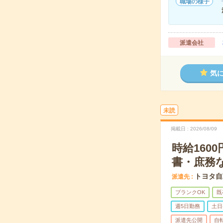
職場の様子
派遣会社
気
未読
掲載日
2026/08/09
時給16
書・庶務
トヨタ自
派遣先
ブランクOK
既
週5日勤務
土日
派遣先公開
自