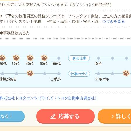
当社規定により支給させていただきます（ガソリン代／在宅手当）
▼《75名の技術員室の総務グループで、アシスタント業務、上位の方の秘書
す》〇アシスタント業務 ┗生産・品質・原価・安全・環…
つづきを見る
◆事務経験ある方
男女比率
20代
30代
40代
50代
60代
女性
仕事の仕方
活気がある
しずか
テキパキ
株式会社トヨタエンタプライズ（トヨタ自動車出資会社）
応募する
詳し
になる！