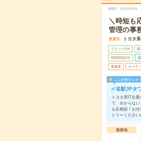
掲載日
2026/08/09
＼時短も
管理の事
トヨタ系
派遣先
ブランクOK
既
WEB登録OK
週
派遣多
ルーテ
ここがポイント
✅名駅JPタ
トヨタ系IT企
で、分からない
も応相談！お仕
トリーください(
勤務地