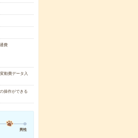
交通費
熱変動費データ入
）の操作ができる
男性