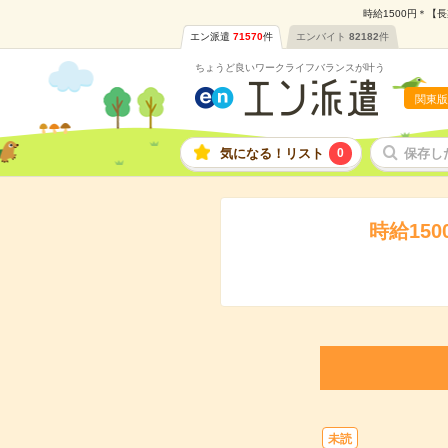
時給1500円＊【
エン派遣
71570
件
エンバイト
82182
件
ちょうど良いワークライフバランスが叶う
関東版
気になる！リスト
0
保存し
時給15
未読