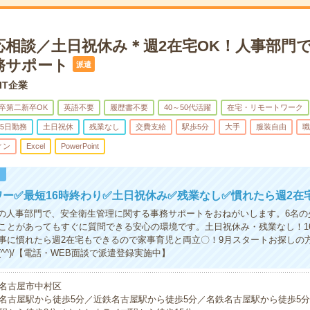
応相談／土日祝休み＊週2在宅OK！人事部門
務サポート
派遣
IT企業
卒第二新卒OK
英語不要
履歴書不要
40～50代活躍
在宅・リモートワーク
5日勤務
土日祝休
残業なし
交費支給
駅歩5分
大手
服装自由
職
ィン
Excel
PowerPoint
！
ワー✅最短16時終わり✅土日祝休み✅残業なし✅慣れたら週2在
業の人事部門で、安全衛生管理に関する事務サポートをおねがいします。6名の
ことがあってもすぐに質問できる安心の環境です。土日祝休み・残業なし！1
事に慣れたら週2在宅もできるので家事育児と両立〇！9月スタートお探しの
^^)/【電話・WEB面談で派遣登録実施中】
名古屋市中村区
名古屋駅から徒歩5分／近鉄名古屋駅から徒歩5分／名鉄名古屋駅から徒歩5