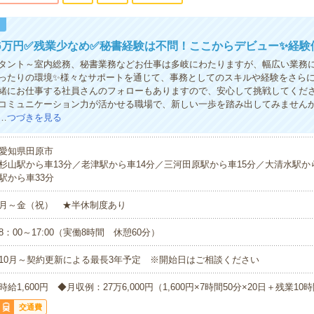
！
6万円✅残業少なめ✅秘書経験は不問！ここからデビュー✨経験
タント～室内総務、秘書業務などお仕事は多岐にわたりますが、幅広い業務
ったりの環境✨様々なサポートを通じて、事務としてのスキルや経験をさら
緒にお仕事する社員さんのフォローもありますので、安心して挑戦してくだ
コミュニケーション力が活かせる職場で、新しい一歩を踏み出してみません
…
つづきを見る
愛知県田原市
杉山駅から車13分／老津駅から車14分／三河田原駅から車15分／大清水駅か
駅から車33分
月～金（祝） ★半休制度あり
8：00～17:00（実働8時間 休憩60分）
10月～契約更新による最長3年予定 ※開始日はご相談ください
時給1,600円 ◆月収例：27万6,000円（1,600円×7時間50分×20日＋残業10
交通費