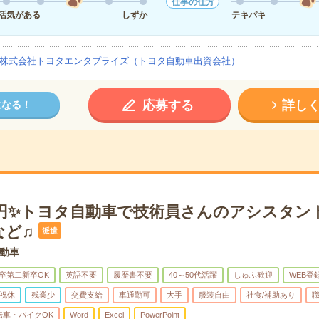
仕事の仕方
活気がある
しずか
テキパキ
株式会社トヨタエンタプライズ（トヨタ自動車出資会社）
応募する
詳し
になる！
00円✨トヨタ自動車で技術員さんのアシスタン
など♫
派遣
動車
卒第二新卒OK
英語不要
履歴書不要
40～50代活躍
しゅふ歓迎
WEB登
祝休
残業少
交費支給
車通勤可
大手
服装自由
社食/補助あり
転車・バイクOK
Word
Excel
PowerPoint