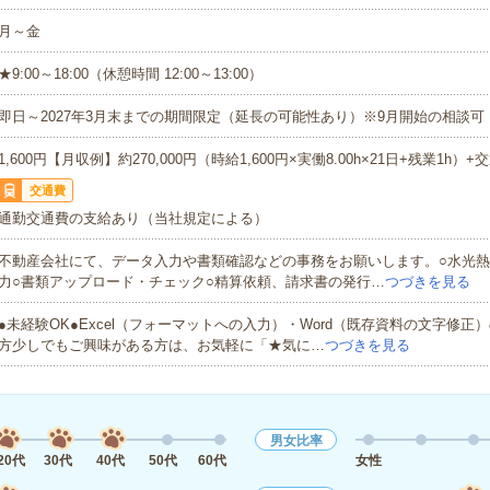
月～金
★9:00～18:00（休憩時間 12:00～13:00）
即日～2027年3月末までの期間限定（延長の可能性あり）※9月開始の相談可
1,600円【月収例】約270,000円（時給1,600円×実働8.00h×21日+残業1h）+
交通費
通勤交通費の支給あり（当社規定による）
不動産会社にて、データ入力や書類確認などの事務をお願いします。○水光
力○書類アップロード・チェック○精算依頼、請求書の発行…
つづきを見る
●未経験OK●Excel（フォーマットへの入力）・Word（既存資料の文字修正
方少しでもご興味がある方は、お気軽に「★気に…
つづきを見る
男女比率
20代
30代
40代
50代
60代
女性