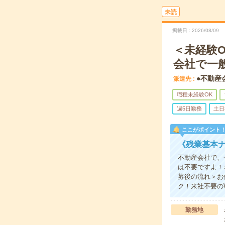
未読
掲載日
2026/08/09
＜未経験O
会社で一
●不動産
派遣先
職種未経験OK
週5日勤務
土日
ここがポイント
《残業基本
不動産会社で、
は不要ですよ！
募後の流れ＞お
ク！来社不要の
勤務地