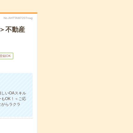
No.AHTTAM7207nag
！＞不動産
B登録OK
しいOAスキル
もOK！＜ご応
ながらラクラ