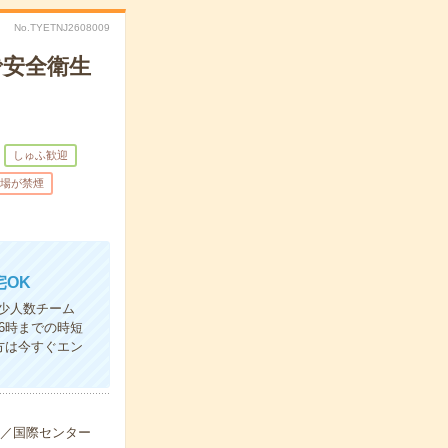
No.TYETNJ2608009
で安全衛生
しゅふ歓迎
場が禁煙
宅OK
少人数チーム
6時までの時短
方は今すぐエン
分／国際センター