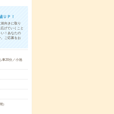
値ＵＰ！
に前向きに取り
に広げていくこと
さい！あなたの
か。ご応募をお
ら車20分／小池
時間）