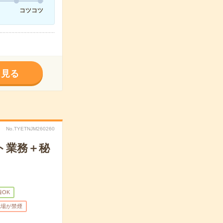
コツコツ
く見る
No.TYETNJM260260
ト業務＋秘
録OK
職場が禁煙