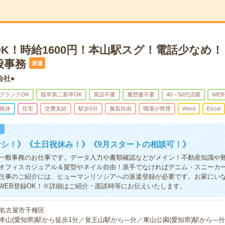
K！時給1600円！本山駅スグ！電話少なめ
般事務
派遣
会社●
ブランクOK
既卒第二新卒OK
英語不要
履歴書不要
40～50代活躍
WE
祝休
住宅
交費支給
駅歩5分
服装自由
職場が禁煙
Word
Excel
！
ナシ！》《土日祝休み！》《9月スタートの相談可！》
一般事務のお仕事です。データ入力や書類確認などがメイン！不動産知識や難
オフィスカジュアル＆髪型やネイル自由！派手でなければデニム・スニーカー
仕事のご紹介には、ヒューマンリソシアへの派遣登録が必要です。お家にい
WEB登録OK！※詳細はご紹介・面談時等にお伝えいたします。
名古屋市千種区
本山(愛知県)駅から徒歩1分／覚王山駅から---分／東山公園(愛知県)駅から---分