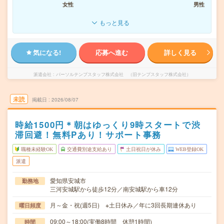
女性
男性
もっと見る
気になる!
応募へ進む
詳しく見る
派遣会社
パーソルテンプスタッフ株式会社 （旧テンプスタッフ株式会社）
未読
掲載日
2026/08/07
時給1500円＊朝はゆっくり9時スタートで渋
滞回避！無料Pあり！サポート事務
職種未経験OK
交通費別途支給あり
土日祝日が休み
WEB登録OK
派遣
愛知県安城市
勤務地
三河安城駅から徒歩12分／南安城駅から車12分
月～金・祝(週5日) ※土日休み／年に3回長期連休あり
曜日頻度
09:00～18:00(実働8時間 休憩1時間)
時間