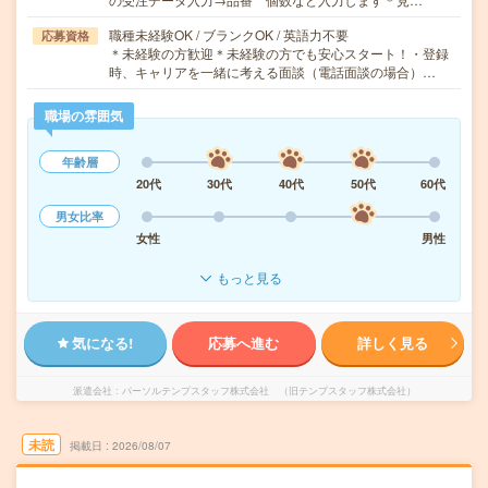
職種未経験OK / ブランクOK / 英語力不要
応募資格
＊未経験の方歓迎＊未経験の方でも安心スタート！・登録
時、キャリアを一緒に考える面談（電話面談の場合）…
職場の雰囲気
年齢層
20代
30代
40代
50代
60代
男女比率
女性
男性
もっと見る
気になる!
応募へ進む
詳しく見る
派遣会社
パーソルテンプスタッフ株式会社 （旧テンプスタッフ株式会社）
未読
掲載日
2026/08/07