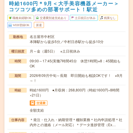
時給1600円＊9月＜大手美容機器メーカー＞
コツコツ多めの部署サポート！駅近
職種未経験OK
交通費別途支給あり
土日祝日が休み
残業なし
WEB登録OK
派遣
名古屋市中村区
勤務地
本陣駅から徒歩5分／中村日赤駅から徒歩10分
月～金（週5日） ※土日祝休み
曜日頻度
09:00～17:45(実働7時間45分 休憩1時間)※8：45開始も
時間
OK
2026年09月中旬～長期 即日開始も相談OKです！ ※9月
期間
～！
時給1600円 ●月収例：268,800円（時給1600円×8時間
時給
×21日）
交通費
全額支給
＊発注・仕入れ・納期管理＊棚卸業務＊社内申請処理＊社
仕事内容
内外との連絡（メール対応）＊データ進捗管理（Ex…