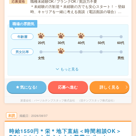
職種未経験OK / ブランクOK / 英語力不要
応募資格
＊未経験の方歓迎＊未経験の方でも安心スタート！・登録
時、キャリアを一緒に考える面談（電話面談の場合）…
職場の雰囲気
年齢層
20代
30代
40代
50代
60代
男女比率
女性
男性
もっと見る
気になる!
応募へ進む
詳しく見る
派遣会社
パーソルテンプスタッフ株式会社 （旧テンプスタッフ株式会社）
未読
掲載日
2026/08/07
時給1550円＊栄＊地下直結＜時間相談OK＞