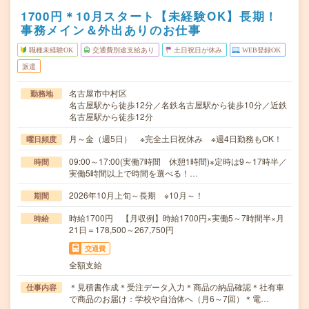
1700円＊10月スタート【未経験OK】長期！
事務メイン＆外出ありのお仕事
職種未経験OK
交通費別途支給あり
土日祝日が休み
WEB登録OK
派遣
名古屋市中村区
勤務地
名古屋駅から徒歩12分／名鉄名古屋駅から徒歩10分／近鉄
名古屋駅から徒歩12分
月～金（週5日） ※完全土日祝休み ※週4日勤務もOK！
曜日頻度
09:00～17:00(実働7時間 休憩1時間)※定時は9～17時半／
時間
実働5時間以上で時間を選べる！…
2026年10月上旬～長期 ※10月～！
期間
時給1700円 【月収例】時給1700円×実働5～7時間半×月
時給
21日＝178,500～267,750円
交通費
全額支給
＊見積書作成＊受注データ入力＊商品の納品確認＊社有車
仕事内容
で商品のお届け：学校や自治体へ（月6～7回）＊電…