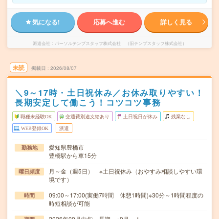
気になる!
応募へ進む
詳しく見る
派遣会社
パーソルテンプスタッフ株式会社 （旧テンプスタッフ株式会社）
未読
掲載日
2026/08/07
＼9～17時・土日祝休み／お休み取りやすい！
長期安定して働こう！コツコツ事務
職種未経験OK
交通費別途支給あり
土日祝日が休み
残業なし
WEB登録OK
派遣
愛知県豊橋市
勤務地
豊橋駅から車15分
月～金（週5日） ※土日祝休み（おやすみ相談しやすい環
曜日頻度
境です）
09:00～17:00(実働7時間 休憩1時間)※30分～1時間程度の
時間
時短相談が可能
2026年09月中旬～長期 ※9月～！