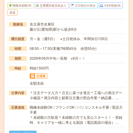
職種未経験OK
交通費別途支給あり
土日祝日が休み
WEB登録OK
派遣
名古屋市名東区
勤務地
藤が丘(愛知県)駅から徒歩6分
月～金（週5日） ※土日祝休み、年間休日126日
曜日頻度
08:50～17:30(実働7時間45分 休憩55分)
時間
2026年09月中旬～長期 ※9月～！
期間
時給1500円
時給
交通費
全額支給
＊注文データ入力＊注文に基づき発注＊工場への発注デー
仕事内容
タ確認＊発注内容と顧客注文書の照合作業＊納品書、…
職種未経験OK / ブランクOK / パソコンスキル不要 / 英語力
応募資格
不要
＊未経験の方歓迎＊未経験の方でも安心スタート！・登録
時、キャリアを一緒に考える面談（電話面談の場合）…