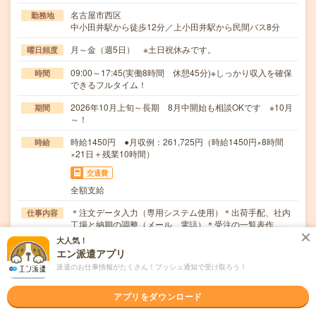
名古屋市西区
勤務地
中小田井駅から徒歩12分／上小田井駅から民間バス8分
月～金（週5日） ※土日祝休みです。
曜日頻度
09:00～17:45(実働8時間 休憩45分)※しっかり収入を確保
時間
できるフルタイム！
2026年10月上旬～長期 8月中開始も相談OKです ※10月
期間
～！
時給1450円 ●月収例：261,725円（時給1450円×8時間
時給
×21日＋残業10時間）
交通費
全額支給
＊注文データ入力（専用システム使用）＊出荷手配、社内
仕事内容
工場と納期の調整（メール、電話）＊受注の一覧表作…
大人気！
職種未経験OK / ブランクOK / 英語力不要
応募資格
エン派遣アプリ
＊未経験の方歓迎＊未経験の方でも安心スタート！・登録
派遣のお仕事情報がたくさん！プッシュ通知で受け取ろう！
時、キャリアを一緒に考える面談（電話面談の場合）…
アプリをダウンロード
職場の雰囲気