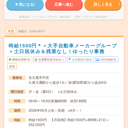
気になる!
応募へ進む
詳しく見る
派遣会社
パーソルテンプスタッフ株式会社 （旧テンプスタッフ株式会社）
未読
掲載日
2026/08/07
時給1500円＊＜大手自動車メーカーグループ
＞土日祝休み＆残業なし！ゆったり事務
職種未経験OK
交通費別途支給あり
土日祝日が休み
WEB登録OK
派遣
名古屋市中区
勤務地
久屋大通駅から徒歩1分／栄(愛知県)駅から徒歩6分
月～金（週5日） ※土日祝休み
曜日頻度
09:00～18:00(実働8時間 休憩1時間)
時間
2026年09月上旬～長期 ※9月～！
期間
時給1500円 【月収例】時給1500円×8時間×21日＝
時給
252,000円