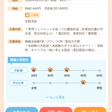
期間
時給1440円 月収例 201,600円
時給
交通費
全額支給
＊専用フォーマットを使っての書類作成（作業指示書や予
仕事内容
定表、受注内容など）＊電話対応、来客対応＊書類整…
職種未経験OK / ブランクOK / 英語力不要
応募資格
＊未経験の方歓迎＊未経験の方でも安心スタート！・登録
時、キャリアを一緒に考える面談（電話面談の場合）…
職場の雰囲気
年齢層
20代
30代
40代
50代
60代
男女比率
女性
男性
もっと見る
気になる!
応募へ進む
詳しく見る