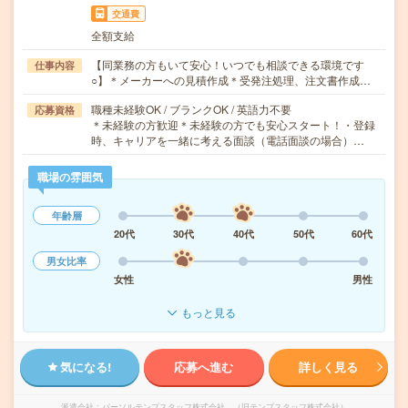
交通費
全額支給
【同業務の方もいて安心！いつでも相談できる環境です
仕事内容
○】＊メーカーへの見積作成＊受発注処理、注文書作成…
職種未経験OK / ブランクOK / 英語力不要
応募資格
＊未経験の方歓迎＊未経験の方でも安心スタート！・登録
時、キャリアを一緒に考える面談（電話面談の場合）…
職場の雰囲気
年齢層
20代
30代
40代
50代
60代
男女比率
女性
男性
もっと見る
気になる!
応募へ進む
詳しく見る
派遣会社
パーソルテンプスタッフ株式会社 （旧テンプスタッフ株式会社）