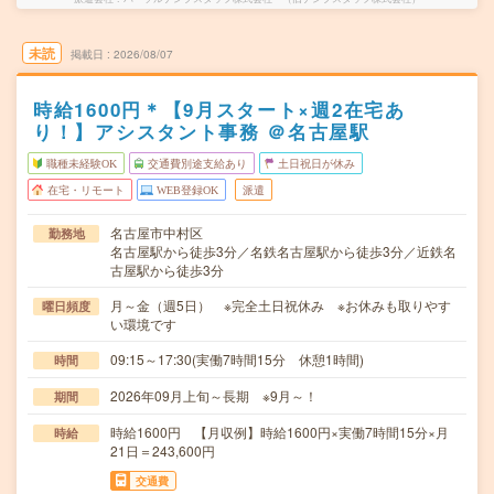
未読
掲載日
2026/08/07
時給1600円＊【9月スタート×週2在宅あ
り！】アシスタント事務 ＠名古屋駅
職種未経験OK
交通費別途支給あり
土日祝日が休み
在宅・リモート
WEB登録OK
派遣
名古屋市中村区
勤務地
名古屋駅から徒歩3分／名鉄名古屋駅から徒歩3分／近鉄名
古屋駅から徒歩3分
月～金（週5日） ※完全土日祝休み ※お休みも取りやす
曜日頻度
い環境です
09:15～17:30(実働7時間15分 休憩1時間)
時間
2026年09月上旬～長期 ※9月～！
期間
時給1600円 【月収例】時給1600円×実働7時間15分×月
時給
21日＝243,600円
交通費