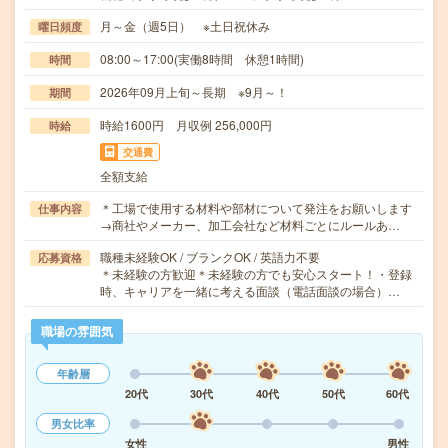
月～金（週5日） ※土日祝休み
曜日頻度
08:00～17:00(実働8時間 休憩1時間)
時間
2026年09月上旬～長期 ※9月～！
期間
時給1600円 月収例 256,000円
時給
交通費
全額支給
＊工場で使用する材料や部材について発注をお願いします
仕事内容
→商社やメーカー、加工会社など材料ごとにルールあ…
職種未経験OK / ブランクOK / 英語力不要
応募資格
＊未経験の方歓迎＊未経験の方でも安心スタート！・登録
時、キャリアを一緒に考える面談（電話面談の場合）…
職場の雰囲気
年齢層
20代
30代
40代
50代
60代
男女比率
女性
男性