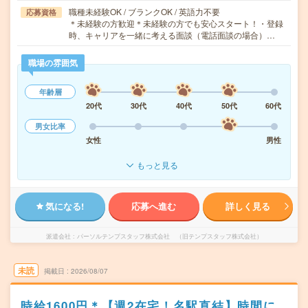
職種未経験OK / ブランクOK / 英語力不要
応募資格
＊未経験の方歓迎＊未経験の方でも安心スタート！・登録
時、キャリアを一緒に考える面談（電話面談の場合）…
職場の雰囲気
年齢層
20代
30代
40代
50代
60代
男女比率
女性
男性
もっと見る
気になる!
応募へ進む
詳しく見る
派遣会社
パーソルテンプスタッフ株式会社 （旧テンプスタッフ株式会社）
未読
掲載日
2026/08/07
時給1600円＊【週2在宅！名駅直結】時間に