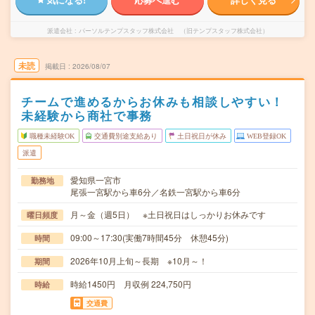
派遣会社
パーソルテンプスタッフ株式会社 （旧テンプスタッフ株式会社）
未読
掲載日
2026/08/07
チームで進めるからお休みも相談しやすい！
未経験から商社で事務
職種未経験OK
交通費別途支給あり
土日祝日が休み
WEB登録OK
派遣
愛知県一宮市
勤務地
尾張一宮駅から車6分／名鉄一宮駅から車6分
月～金（週5日） ※土日祝日はしっかりお休みです
曜日頻度
09:00～17:30(実働7時間45分 休憩45分)
時間
2026年10月上旬～長期 ※10月～！
期間
時給1450円 月収例 224,750円
時給
交通費