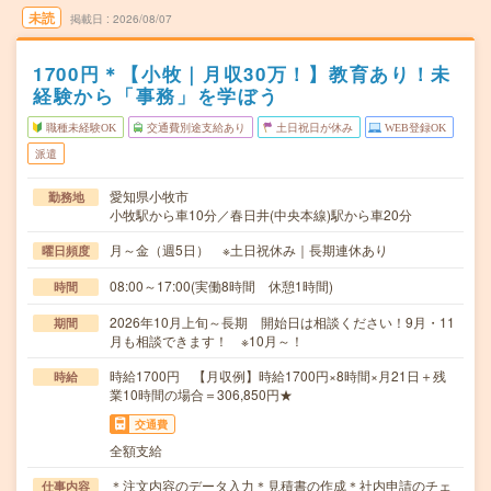
未読
掲載日
2026/08/07
1700円＊【小牧｜月収30万！】教育あり！未
経験から「事務」を学ぼう
職種未経験OK
交通費別途支給あり
土日祝日が休み
WEB登録OK
派遣
愛知県小牧市
勤務地
小牧駅から車10分／春日井(中央本線)駅から車20分
月～金（週5日） ※土日祝休み｜長期連休あり
曜日頻度
08:00～17:00(実働8時間 休憩1時間)
時間
2026年10月上旬～長期 開始日は相談ください！9月・11
期間
月も相談できます！ ※10月～！
時給1700円 【月収例】時給1700円×8時間×月21日＋残
時給
業10時間の場合＝306,850円★
交通費
全額支給
＊注文内容のデータ入力＊見積書の作成＊社内申請のチェ
仕事内容