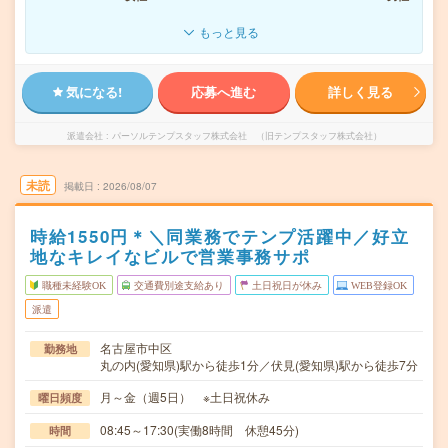
もっと見る
気になる!
応募へ進む
詳しく見る
派遣会社
パーソルテンプスタッフ株式会社 （旧テンプスタッフ株式会社）
未読
掲載日
2026/08/07
時給1550円＊＼同業務でテンプ活躍中／好立
地なキレイなビルで営業事務サポ
職種未経験OK
交通費別途支給あり
土日祝日が休み
WEB登録OK
派遣
名古屋市中区
勤務地
丸の内(愛知県)駅から徒歩1分／伏見(愛知県)駅から徒歩7分
月～金（週5日） ※土日祝休み
曜日頻度
08:45～17:30(実働8時間 休憩45分)
時間