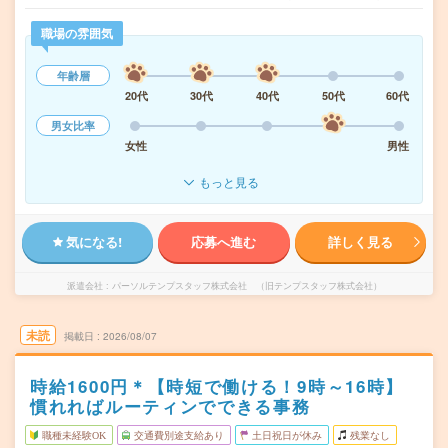
職場の雰囲気
年齢層
20代
30代
40代
50代
60代
男女比率
女性
男性
もっと見る
気になる!
応募へ進む
詳しく見る
派遣会社
パーソルテンプスタッフ株式会社 （旧テンプスタッフ株式会社）
未読
掲載日
2026/08/07
時給1600円＊【時短で働ける！9時～16時】
慣れればルーティンでできる事務
職種未経験OK
交通費別途支給あり
土日祝日が休み
残業なし