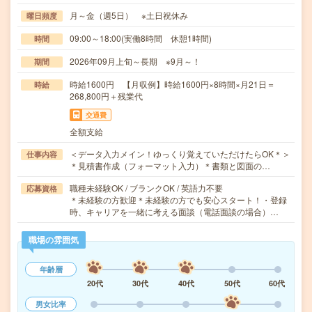
月～金（週5日） ※土日祝休み
曜日頻度
09:00～18:00(実働8時間 休憩1時間)
時間
2026年09月上旬～長期 ※9月～！
期間
時給1600円 【月収例】時給1600円×8時間×月21日＝
時給
268,800円＋残業代
交通費
全額支給
＜データ入力メイン！ゆっくり覚えていただけたらOK＊＞
仕事内容
＊見積書作成（フォーマット入力）＊書類と図面の…
職種未経験OK / ブランクOK / 英語力不要
応募資格
＊未経験の方歓迎＊未経験の方でも安心スタート！・登録
時、キャリアを一緒に考える面談（電話面談の場合）…
職場の雰囲気
年齢層
20代
30代
40代
50代
60代
男女比率