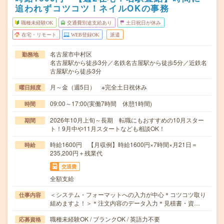
追われずコツコツ！ネイルOKの事務
職種未経験OK
交通費別途支給あり
土日祝日が休み
在宅・リモート
WEB登録OK
派遣
名古屋市中村区
勤務地
名古屋駅から徒歩3分／名鉄名古屋駅から徒歩5分／近鉄名
古屋駅から徒歩3分
月～金（週5日） ※完全土日祝休み
曜日頻度
09:00～17:00(実働7時間 休憩1時間)
時間
2026年10月上旬～長期 転職にもおすすめの10月スター
期間
ト！9月中や11月スタートなども相談OK！
時給1600円 【月収例】時給1600円×7時間×月21日＝
時給
235,200円＋残業代
交通費
全額支給
＜システム・フォーマットへの入力が中心＊コツコツ取り
仕事内容
組めますよ！＞＊注文内容のデータ入力＊見積書・資…
職種未経験OK / ブランクOK / 英語力不要
応募資格