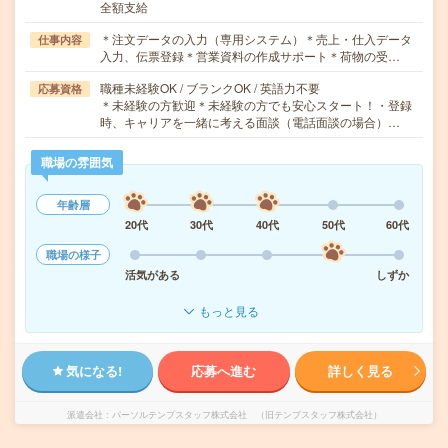
全額支給
＊注文データの入力（専用システム）＊売上・仕入データ
仕事内容
入力、伝票登録＊営業資料の作成サポート＊荷物の受…
職種未経験OK / ブランクOK / 英語力不要
応募資格
＊未経験の方歓迎＊未経験の方でも安心スタート！・登録
時、キャリアを一緒に考える面談（電話面談の場合）…
職場の雰囲気
年齢層
20代
30代
40代
50代
60代
職場の様子
活気がある
しずか
もっと見る
気になる!
応募へ進む
詳しく見る
派遣会社
パーソルテンプスタッフ株式会社 （旧テンプスタッフ株式会社）