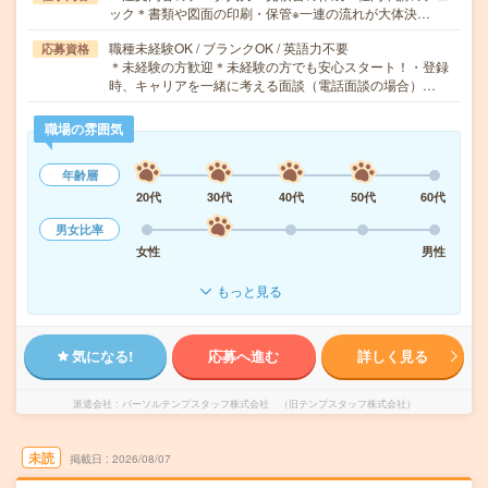
ック＊書類や図面の印刷・保管※一連の流れが大体決…
職種未経験OK / ブランクOK / 英語力不要
応募資格
＊未経験の方歓迎＊未経験の方でも安心スタート！・登録
時、キャリアを一緒に考える面談（電話面談の場合）…
職場の雰囲気
年齢層
20代
30代
40代
50代
60代
男女比率
女性
男性
もっと見る
気になる!
応募へ進む
詳しく見る
派遣会社
パーソルテンプスタッフ株式会社 （旧テンプスタッフ株式会社）
未読
掲載日
2026/08/07