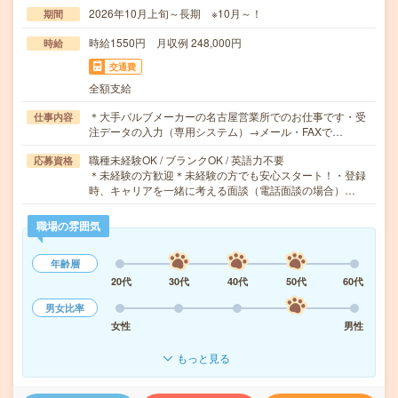
2026年10月上旬～長期 ※10月～！
期間
時給1550円 月収例 248,000円
時給
交通費
全額支給
＊大手バルブメーカーの名古屋営業所でのお仕事です・受
仕事内容
注データの入力（専用システム）→メール・FAXで…
職種未経験OK / ブランクOK / 英語力不要
応募資格
＊未経験の方歓迎＊未経験の方でも安心スタート！・登録
時、キャリアを一緒に考える面談（電話面談の場合）…
職場の雰囲気
年齢層
20代
30代
40代
50代
60代
男女比率
女性
男性
もっと見る