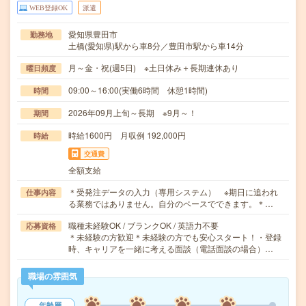
WEB登録OK
派遣
愛知県豊田市
勤務地
土橋(愛知県)駅から車8分／豊田市駅から車14分
月～金・祝(週5日) ※土日休み＋長期連休あり
曜日頻度
09:00～16:00(実働6時間 休憩1時間)
時間
2026年09月上旬～長期 ※9月～！
期間
時給1600円 月収例 192,000円
時給
交通費
全額支給
＊受発注データの入力（専用システム） ※期日に追われ
仕事内容
る業務ではありません。自分のペースでできます。＊…
職種未経験OK / ブランクOK / 英語力不要
応募資格
＊未経験の方歓迎＊未経験の方でも安心スタート！・登録
時、キャリアを一緒に考える面談（電話面談の場合）…
職場の雰囲気
年齢層