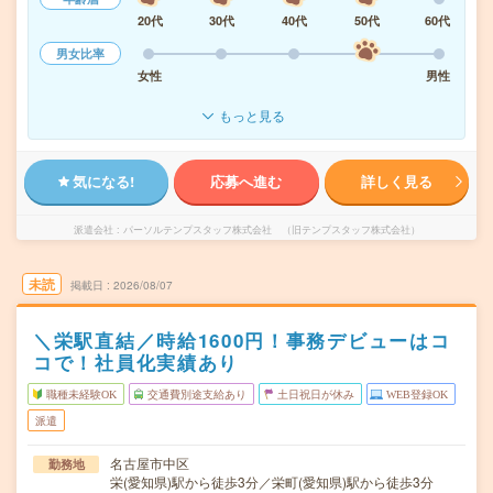
20代
30代
40代
50代
60代
男女比率
女性
男性
もっと見る
気になる!
応募へ進む
詳しく見る
派遣会社
パーソルテンプスタッフ株式会社 （旧テンプスタッフ株式会社）
未読
掲載日
2026/08/07
＼栄駅直結／時給1600円！事務デビューはコ
コで！社員化実績あり
職種未経験OK
交通費別途支給あり
土日祝日が休み
WEB登録OK
派遣
名古屋市中区
勤務地
栄(愛知県)駅から徒歩3分／栄町(愛知県)駅から徒歩3分