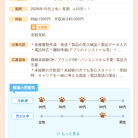
2026年10月上旬～長期 ※10月～！
期間
時給1500円 月収例 240,000円
時給
交通費
全額支給
＊各種書類作成・発送＊製品の受入確認＊製品データ入力
仕事内容
＊電話対応＊棚卸準備(アプリのインストール等）＊…
職種未経験OK / ブランクOK / パソコンスキル不要 / 英語力
応募資格
不要
＊未経験の方歓迎＊未経験の方でも安心スタート！・登録
時、キャリアを一緒に考える面談（電話面談の場合）…
職場の雰囲気
年齢層
20代
30代
40代
50代
60代
男女比率
女性
男性
もっと見る