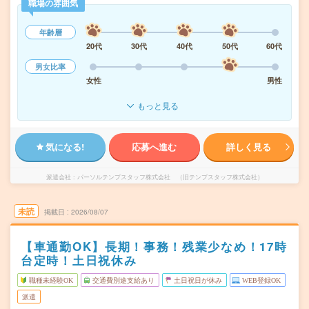
職場の雰囲気
年齢層
20代
30代
40代
50代
60代
男女比率
女性
男性
もっと見る
気になる!
応募へ進む
詳しく見る
派遣会社
パーソルテンプスタッフ株式会社 （旧テンプスタッフ株式会社）
未読
掲載日
2026/08/07
【車通勤OK】長期！事務！残業少なめ！17時
台定時！土日祝休み
職種未経験OK
交通費別途支給あり
土日祝日が休み
WEB登録OK
派遣