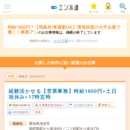
メニュー
気になる!
ログイン
検索
時給1500円＊【飛島村/車通勤OK】環境抜群の大手企業で
働く！事務アシ
のお仕事情報は、掲載が終了しています
掲載時の情報は、
ページ下部
からご覧いただけます。
お探しの条件に近い派遣のお仕事
未読
掲載日
2026/08/07
経験活かせる【営業事務】時給1600円×土日
祝休み×17時定時
職種未経験OK
交通費別途支給あり
土日祝日が休み
残業なし
WEB登録OK
派遣
愛知県清須市
勤務地
枇杷島駅から徒歩6分／二ツ杁駅から徒歩7分