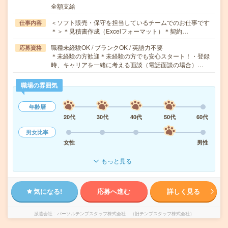
全額支給
＜ソフト販売・保守を担当しているチームでのお仕事です
仕事内容
＊＞＊見積書作成（Excelフォーマット）＊契約…
職種未経験OK / ブランクOK / 英語力不要
応募資格
＊未経験の方歓迎＊未経験の方でも安心スタート！・登録
時、キャリアを一緒に考える面談（電話面談の場合）…
職場の雰囲気
年齢層
20代
30代
40代
50代
60代
男女比率
女性
男性
もっと見る
気になる!
応募へ進む
詳しく見る
派遣会社
パーソルテンプスタッフ株式会社 （旧テンプスタッフ株式会社）