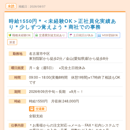
未読
掲載日
2026/08/07
時給1550円＊＜未経験OK＞正社員化実績あ
り＊少しずつ覚えよう＊商社での事務
職種未経験OK
交通費別途支給あり
土日祝日が休み
WEB登録OK
派遣
名古屋市中区
勤務地
東別院駅から徒歩2分／金山(愛知県)駅から徒歩8分
月～金（週5日） ※完全土日祝休み
曜日頻度
09:00～18:00(実働8時間 休憩1時間)※17時終了相談もOK
時間
です
2026年09月中旬～長期 ※9月～！
期間
時給1550円 月収例 248,000円
時給
交通費
全額支給
＊お客様からの注文対応→メール・FAX＊社内システムで
仕事内容
の受注データ入力→品番 個数など入力します＊見…