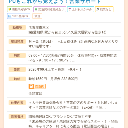
PCもこれから覚えよう！営業サポート
職種未経験OK
交通費別途支給あり
土日祝日が休み
残業なし
WEB登録OK
派遣
名古屋市東区
勤務地
栄(愛知県)駅から徒歩5分／久屋大通駅から徒歩1分
月～金（週5日） ※土日祝休み（計画的なお休みがとりや
曜日頻度
すい職場です）
09:00～17:30(実働7時間30分 休憩1時間)※＜就業時間選
時間
べる＞9：30～17：30／9：…
2026年09月上旬～長期 ※9月～！
期間
時給1550円 月収例 232,500円
時給
交通費
全額支給
＜大手外資系保険会社＊営業の方のサポートをお願いしま
仕事内容
す＞＊営業実績などのデータ集計（Excel）＊契…
職種未経験OK / ブランクOK / 英語力不要
応募資格
＊未経験の方歓迎＊未経験の方でも安心スタート！・登録
時、キャリアを一緒に考える面談（電話面談の場合）…